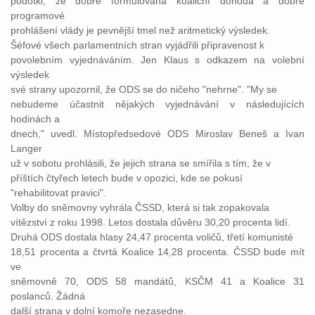
podotkl, že dobře formulovaná koaliční dohoda a dobré
programové
prohlášení vlády je pevnější tmel než aritmetický výsledek.
Šéfové všech parlamentních stran vyjádřili připravenost k
povolebním vyjednáváním. Jen Klaus s odkazem na volební
výsledek
své strany upozornil, že ODS se do ničeho "nehrne". "My se
nebudeme účastnit nějakých vyjednávání v následujících
hodinách a
dnech," uvedl. Místopředsedové ODS Miroslav Beneš a Ivan
Langer
už v sobotu prohlásili, že jejich strana se smířila s tím, že v
příštích čtyřech letech bude v opozici, kde se pokusí
"rehabilitovat pravici".
Volby do sněmovny vyhrála ČSSD, která si tak zopakovala
vítězství z roku 1998. Letos dostala důvěru 30,20 procenta lidí.
Druhá ODS dostala hlasy 24,47 procenta voličů, třetí komunisté
18,51 procenta a čtvrtá Koalice 14,28 procenta. ČSSD bude mít
ve
sněmovně 70, ODS 58 mandátů, KSČM 41 a Koalice 31
poslanců. Žádná
další strana v dolní komoře nezasedne.