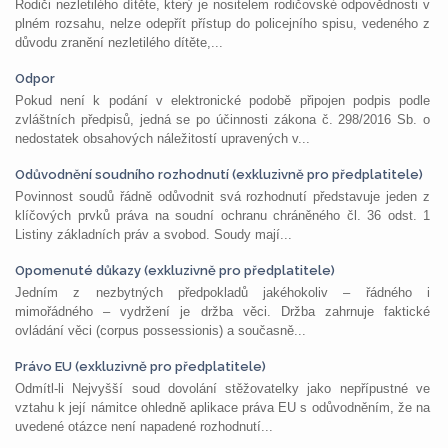
Rodiči nezletilého dítěte, který je nositelem rodičovské odpovědnosti v
plném rozsahu, nelze odepřít přístup do policejního spisu, vedeného z
důvodu zranění nezletilého dítěte,...
Odpor
Pokud není k podání v elektronické podobě připojen podpis podle
zvláštních předpisů, jedná se po účinnosti zákona č. 298/2016 Sb. o
nedostatek obsahových náležitostí upravených v...
Odůvodnění soudního rozhodnutí (exkluzivně pro předplatitele)
Povinnost soudů řádně odůvodnit svá rozhodnutí představuje jeden z
klíčových prvků práva na soudní ochranu chráněného čl. 36 odst. 1
Listiny základních práv a svobod. Soudy mají...
Opomenuté důkazy (exkluzivně pro předplatitele)
Jedním z nezbytných předpokladů jakéhokoliv – řádného i
mimořádného – vydržení je držba věci. Držba zahrnuje faktické
ovládání věci (corpus possessionis) a současně...
Právo EU (exkluzivně pro předplatitele)
Odmítl-li Nejvyšší soud dovolání stěžovatelky jako nepřípustné ve
vztahu k její námitce ohledně aplikace práva EU s odůvodněním, že na
uvedené otázce není napadené rozhodnutí...