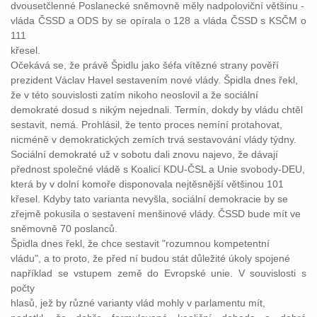
dvousetčlenné Poslanecké sněmovně měly nadpoloviční většinu -
vláda ČSSD a ODS by se opírala o 128 a vláda ČSSD s KSČM o
111
křesel.
Očekává se, že právě Špidlu jako šéfa vítězné strany pověří
prezident Václav Havel sestavením nové vlády. Špidla dnes řekl,
že v této souvislosti zatím nikoho neoslovil a že sociální
demokraté dosud s nikým nejednali. Termín, dokdy by vládu chtěl
sestavit, nemá. Prohlásil, že tento proces nemíní protahovat,
nicméně v demokratických zemích trvá sestavování vlády týdny.
Sociální demokraté už v sobotu dali znovu najevo, že dávají
přednost společné vládě s Koalicí KDU-ČSL a Unie svobody-DEU,
která by v dolní komoře disponovala nejtěsnější většinou 101
křesel. Kdyby tato varianta nevyšla, sociální demokracie by se
zřejmě pokusila o sestavení menšinové vlády. ČSSD bude mít ve
sněmovně 70 poslanců.
Špidla dnes řekl, že chce sestavit "rozumnou kompetentní
vládu", a to proto, že před ní budou stát důležité úkoly spojené
například se vstupem země do Evropské unie. V souvislosti s
počty
hlasů, jež by různé varianty vlád mohly v parlamentu mít,