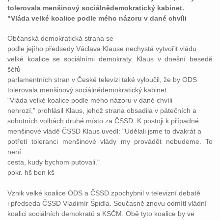
tolerovala menšinový sociálnědemokratický kabinet.
"Vláda velké koalice podle mého názoru v dané chvíli
Občanská demokratická strana se
podle jejího předsedy Václava Klause nechystá vytvořit vládu
velké koalice se sociálními demokraty. Klaus v dnešní besedě
šéfů
parlamentních stran v České televizi také vyloučil, že by ODS
tolerovala menšinový sociálnědemokratický kabinet.
"Vláda velké koalice podle mého názoru v dané chvíli
nehrozí," prohlásil Klaus, jehož strana obsadila v pátečních a
sobotních volbách druhé místo za ČSSD. K postoji k případné
menšinové vládě ČSSD Klaus uvedl: "Udělali jsme to dvakrát a
potřetí toleranci menšinové vlády my provádět nebudeme. To
není
cesta, kudy bychom putovali."
pokr. hš ben kš
Vznik velké koalice ODS a ČSSD zpochybnil v televizní debatě
i předseda ČSSD Vladimír Špidla. Současně znovu odmítl vládní
koalici sociálních demokratů s KSČM. Obě tyto koalice by ve