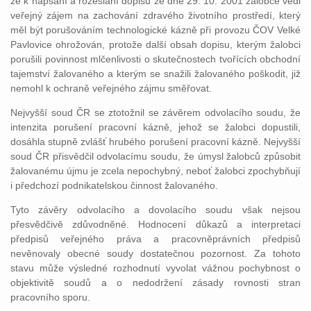
že k napsání a rozeslání dopisu ze dne 29. 10. 2001 žalobce vedl
veřejný zájem na zachování zdravého životního prostředí, který
měl být porušováním technologické kázně při provozu ČOV Velké
Pavlovice ohrožován, protože další obsah dopisu, kterým žalobci
porušili povinnost mlčenlivosti o skutečnostech tvořících obchodní
tajemství žalovaného a kterým se snažili žalovaného poškodit, již
nemohl k ochraně veřejného zájmu směřovat.
Nejvyšší soud ČR se ztotožnil se závěrem odvolacího soudu, že
intenzita porušení pracovní kázně, jehož se žalobci dopustili,
dosáhla stupně zvlášť hrubého porušení pracovní kázně. Nejvyšší
soud ČR přisvědčil odvolacímu soudu, že úmysl žalobců způsobit
žalovanému újmu je zcela nepochybný, neboť žalobci zpochybňují
i předchozí podnikatelskou činnost žalovaného.
Tyto závěry odvolacího a dovolacího soudu však nejsou
přesvědčivě zdůvodněné. Hodnocení důkazů a interpretaci
předpisů veřejného práva a pracovněprávních předpisů
nevěnovaly obecné soudy dostatečnou pozornost. Za tohoto
stavu může výsledné rozhodnutí vyvolat vážnou pochybnost o
objektivitě soudů a o nedodržení zásady rovnosti stran
pracovního sporu.