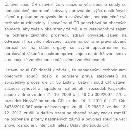
Ústavní soud ČR uzavřel, že v souzené věci obecné soudy se
nedostatečně podrobně zabývaly porovnáním výše nastíněných
zájmů a pokud se zabývaly tímto zvažováním, nedostatečně své
rozhodnutí zdůvodnily. Ústavní soud ČR ponechává na obecných
soudech, aby zvážily obě strany zájmů, a to veřejnoprávní zájem
na ochraně životního prostředí, zdraví obyvatel, zájem na
odvracení hrozícího nebezpečí, zájem na ochraně práva občanů
obracet se na státní orgány se svými upozorněními na
porušování zákonů a soukromoprávní zájem na dodržování smluv
a na loajalitě zaměstnance vůči svému zaměstnavateli.
Ústavní soud ČR dospěl k závěru, že napadenými rozhodnutími
obecných soudů došlo k porušení práva stěžovatelů na
spravedlivý proces dle čl. 36 Listiny. Ústavní soud ČR ústavní
stížnosti vyhověl a napadená rozhodnutí - rozsudek Krajského
soudu v Brně ze dne 21. 10. 2009 č. j. 49 Co 300/2007- 270 a
rozsudek Nejvyššího soudu ČR ze dne 24. 1. 2011 č. j. 21 Cdo
3478/2010-367 svým nálezem spis. zn. III. ÚS 298/12, ze dne 13.
12. 2012, zrušil. V dalším řízení se obecné soudy znovu zaměří
na porovnání priority nastíněných zájmů a odvolací soud ve věci
znovu rozhodne v intencích nálezu Ústavního soudu ČR.