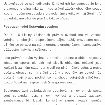
Ústavní soud ve své judikatuře již několikrát konstatoval, že jeho
pravomoc je dána také tam, kde právní závěry obecného soudu
jsou v hrubém nesouladu s provedenými skutkovými zjištěními. V
projednávané věci jde právě o takový případ.
Posouzení věci Ústavním soudem
Dle čl. 18 Listiny základních práv a svobod má ve věcech
veřejného nebo jiného společného zájmu každý právo sám nebo
s jinými se obracet na státní orgány a orgány územní samosprávy
s žádostmi, návrhy a stížnostmi.
Idea právního státu vychází z principu, že stát a občan nejsou v
zásadním sporu, ale stát má sloužit občanům, občané jsou
loajální k zájmům státu, participují na plnění úkolů státu; z práva
občana obracet se na státní orgány s podněty lze dovodit, že
občané mají právo podílet se na chodu veřejných záležitostí,
upozorňovat na nesprávnosti či nespravedlnosti.
Soukromoprávní požadavek na dodržování smluv, princip pacta
sunt servanda, resp. smluvní volnost a převzatý závazek
zaměstnance být loajální ke svému zaměstnavateli nemůže