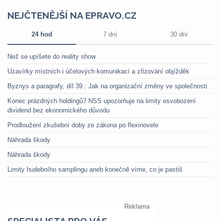
NEJČTENĚJŠÍ NA EPRAVO.CZ
24 hod
7 dní
30 dní
Než se upíšete do reality show
Uzavírky místních i účelových komunikací a zřizování objížděk
Byznys a paragrafy, díl 39.: Jak na organizační změny ve společnosti
Konec prázdných holdingů? NSS upozorňuje na limity osvobození
dividend bez ekonomického důvodu
Prodloužení zkušební doby ze zákona po flexinovele
Náhrada škody
Náhrada škody
Limity hudebního samplingu aneb konečně víme, co je pastiš