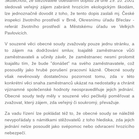
Skutečnost, že stěžovatelé odesláním dopisu ze dne 29. 10. 2001
sledovali veřejný zájem zabránit hrozícím ekologickým škodám,
lze jednoznačně dovodit z toho, že tento dopis zaslali mj. České
inspekci životního prostředí v Brně, Okresnímu úřadu Břeclav -
referát životního prostředí a Městskému úřadu ve Velkých
Pavlovicích.
V souzené věci obecné soudy zvažovaly pouze jednu stránku, a
to zájem na dodržování smluv, loajalitě zaměstnance vůči
zaměstnavateli a učinily závěr, že zaměstnanec nesmí prolomit
loajalitu tím, že bude "donášet" na svého zaměstnavatele, což
posoudily jako hrubé porušení pracovní kázně. Obecné soudy
však nevěnovaly dostatečnou pozornost tomu, zda v této
konkrétní věci snaha zaměstnanců ukázat na nedostatky a chránit
významné společenské hodnoty neospravedlňuje jejich jednání.
Obecné soudy tedy měly v souzené věci pečlivěji poměřovat a
zvažovat, který zájem, zda veřejný či soukromý, převažuje.
Za vadu řízení lze pokládat též to, že obecné soudy se náležitě
nevypořádaly s námitkami stěžovatelů z toho hlediska, zda jejich
jednání nelze posoudit jako svépomoc nebo odvracení hrozícího
nebezpečí.