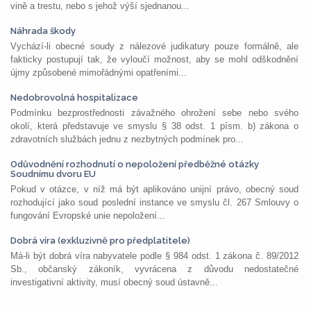
vině a trestu, nebo s jehož výší sjednanou...
Náhrada škody
Vychází-li obecné soudy z nálezové judikatury pouze formálně, ale
fakticky postupují tak, že vyloučí možnost, aby se mohl odškodnění
újmy způsobené mimořádnými opatřeními...
Nedobrovolná hospitalizace
Podmínku bezprostřednosti závažného ohrožení sebe nebo svého
okolí, která představuje ve smyslu § 38 odst. 1 písm. b) zákona o
zdravotních službách jednu z nezbytných podmínek pro...
Odůvodnění rozhodnutí o nepoložení předběžné otázky
Soudnímu dvoru EU
Pokud v otázce, v níž má být aplikováno unijní právo, obecný soud
rozhodující jako soud poslední instance ve smyslu čl. 267 Smlouvy o
fungování Evropské unie nepoložení...
Dobrá víra (exkluzivně pro předplatitele)
Má-li být dobrá víra nabyvatele podle § 984 odst. 1 zákona č. 89/2012
Sb., občanský zákoník, vyvrácena z důvodu nedostatečné
investigativní aktivity, musí obecný soud ústavně...