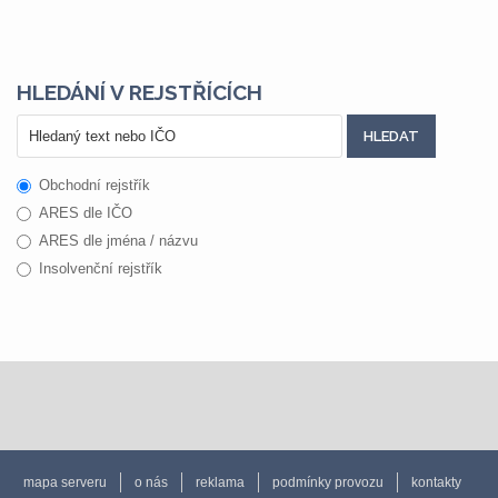
HLEDÁNÍ V REJSTŘÍCÍCH
Obchodní rejstřík
ARES dle IČO
ARES dle jména / názvu
Insolvenční rejstřík
mapa serveru
o nás
reklama
podmínky provozu
kontakty