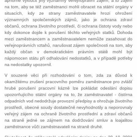
apriorně vyloučit jiný významný veřejnoprávní zájem, a to zájem
na tom, aby se též zaměstnanci mohli obracet na státní orgány v
situacích, kdy ze strany zaměstnavatele hrozí ohrožení
významných společenských zájmů, jako je ochrana zdraví
občanů, ochrana životního prostředí, či ochrana čistoty vody nebo
kdy dokonce dojde k porušení těchto veřejných statků. Dohoda
mezi zaměstnancem a zaměstnavatelem nemůže zasahovat do
veřejnoprávních vztahů, narušovat zájem společnosti na tom, aby
každý občan v demokratickém právním státě mohl být
nápomocen státu při odhalování nedostatků, a v případě potřeby
na nedostatky upozornil.
V souzené věci při rozhodování o tom, zda za důvod k
okamžitému zrušení pracovního poměru zaměstnance pro zvlášť
hrubé porušení pracovní kázně lze pokládat odeslání dopisu
upozorňujícího státní orgány na to, že zaměstnavatel - čistírna
odpadních vod nedodržuje provozní předpisy a ohrožuje životního
prostředí, obecné soudy dostatečně nevyhodnotily a neporovnaly
veřejný zájem na ochraně životního prostřední a zdraví občanů
na straně jedné se zájmem na dodržování smluv a loajalitou
zaměstnance vůči zaměstnavateli na straně druhé.