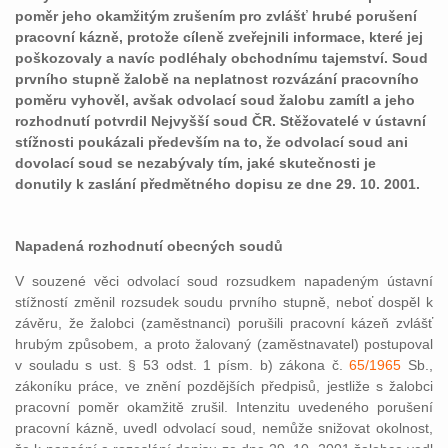
poměr jeho okamžitým zrušením pro zvlášť hrubé porušení
pracovní kázně, protože cíleně zveřejnili informace, které jej
poškozovaly a navíc podléhaly obchodnímu tajemství. Soud
prvního stupně žalobě na neplatnost rozvázání pracovního
poměru vyhověl, avšak odvolací soud žalobu zamítl a jeho
rozhodnutí potvrdil Nejvyšší soud ČR. Stěžovatelé v ústavní
stížnosti poukázali především na to, že odvolací soud ani
dovolací soud se nezabývaly tím, jaké skutečnosti je
donutily k zaslání předmětného dopisu ze dne 29. 10. 2001.
Napadená rozhodnutí obecných soudů
V souzené věci odvolací soud rozsudkem napadeným ústavní
stížností změnil rozsudek soudu prvního stupně, neboť dospěl k
závěru, že žalobci (zaměstnanci) porušili pracovní kázeň zvlášť
hrubým způsobem, a proto žalovaný (zaměstnavatel) postupoval
v souladu s ust. § 53 odst. 1 písm. b) zákona č.
65/1965
Sb.,
zákoníku práce, ve znění pozdějších předpisů, jestliže s žalobci
pracovní poměr okamžitě zrušil. Intenzitu uvedeného porušení
pracovní kázně, uvedl odvolací soud, nemůže snižovat okolnost,