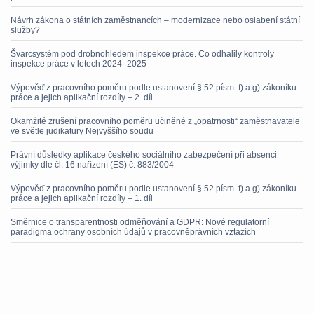
Návrh zákona o státních zaměstnancích – modernizace nebo oslabení státní
služby?
Švarcsystém pod drobnohledem inspekce práce. Co odhalily kontroly
inspekce práce v letech 2024–2025
Výpověď z pracovního poměru podle ustanovení § 52 písm. f) a g) zákoníku
práce a jejich aplikační rozdíly – 2. díl
Okamžité zrušení pracovního poměru učiněné z „opatrnosti“ zaměstnavatele
ve světle judikatury Nejvyššího soudu
Právní důsledky aplikace českého sociálního zabezpečení při absenci
výjimky dle čl. 16 nařízení (ES) č. 883/2004
Výpověď z pracovního poměru podle ustanovení § 52 písm. f) a g) zákoníku
práce a jejich aplikační rozdíly – 1. díl
Směrnice o transparentnosti odměňování a GDPR: Nové regulatorní
paradigma ochrany osobních údajů v pracovněprávních vztazích