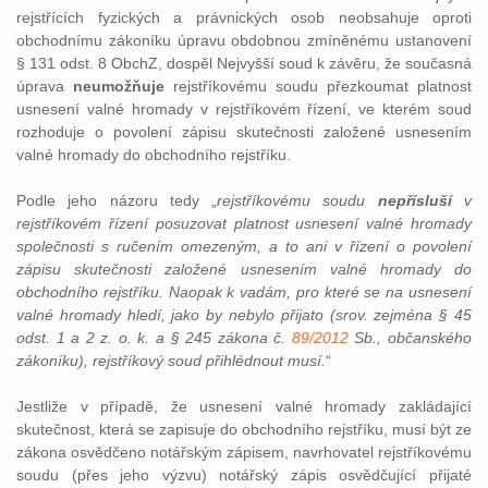
rejstřících fyzických a právnických osob neobsahuje oproti
obchodnímu zákoníku úpravu obdobnou zmíněnému ustanovení
§ 131 odst. 8 ObchZ, dospěl Nejvyšší soud k závěru, že současná
úprava
neumožňuje
rejstříkovému soudu přezkoumat platnost
usnesení valné hromady v rejstříkovém řízení, ve kterém soud
rozhoduje o povolení zápisu skutečnosti založené usnesením
valné hromady do obchodního rejstříku.
Podle jeho názoru tedy „
rejstříkovému soudu
nepřísluší
v
rejstříkovém řízení posuzovat platnost usnesení valné hromady
společnosti s ručením omezeným, a to ani v řízení o povolení
zápisu skutečnosti založené usnesením valné hromady do
obchodního rejstříku. Naopak k vadám, pro které se na usnesení
valné hromady hledí, jako by nebylo přijato (srov. zejména § 45
odst. 1 a 2 z. o. k. a § 245 zákona č.
89/2012
Sb., občanského
zákoníku), rejstříkový soud přihlédnout musí.
“
Jestliže v případě, že usnesení valné hromady zakládající
skutečnost, která se zapisuje do obchodního rejstříku, musí být ze
zákona osvědčeno notářským zápisem, navrhovatel rejstříkovému
soudu (přes jeho výzvu) notářský zápis osvědčující přijaté