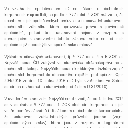
Ve vztahu ke společnostem, jež se zákonu o obchodních
korporacích
nepodřídí
, se podle § 777 odst. 4 ZOK má za to, že
obsahem jejich společenských smluv jsou i dosavadní ustanovení
obchodního zákoníku, která upravovala práva a povinnosti
společníků, pokud tato ustanovení nejsou v rozporu s
donucujícími ustanoveními tohoto zákona nebo se od nich
společníci již neodchýlili ve společenské smlouvě.
Výkladem citovaných ustanovení, tj. § 777 odst. 4 a 5 ZOK se
Nejvyšší soud ČR zabýval ve stanovisku občanskoprávního a
obchodního kolegia Nejvyššího soudu k některým otázkám zápisů
obchodních korporací do obchodního rejstříku pod spis zn. Cpjn
204/2015 ze dne 13. ledna 2016 (jež bylo uveřejněno ve Sbírce
soudních rozhodnutí a stanovisek pod číslem R 31/2016).
V uvedeném stanovisku Nejvyšší soud uvedl, že od 1. ledna 2014
se v souladu s § 777 odst. 1 ZOK obchodní korporace a jejich
vnitřní poměry zásadně řídí zákonem o obchodních korporacích a
že ustanovení zakladatelských právních jednání (zejm.
společenských smluv), která jsou v rozporu s kogentními