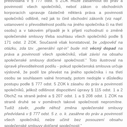
předvídaná v § 777 odst. 5 ZOK může zasáhnout do práv a
povinností všech společníků, neboť zákon o obchodních
korporacích upravuje částečně některá práva a povinnosti
společníků odlišně, než jak to činil obchodní zákoník (viz např.
ustanovení o převoditelnost podílu na jiného společníka či na třetí
osobu) a v takovém případě je k přijetí rozhodnutí o změně
společenské smlouvy třeba souhlasu všech společníků podle §
171 odst. 2 ZOK. Současně však konstatoval, že „
odpověď na
otázku, zda tzv. „generální opt-in“ bude mít
věcný dopad
na
práva a povinnosti všech společníků, však závisí na obsahu
společenské smlouvy dotčené společnosti
.“ Toto ilustroval na
úpravě převoditelnosti podílu - pokud společenská smlouva určuje
výslovně, že podíl lze převést na jiného společníka i na třetí
osobu se souhlasem valné hromady, potom nedojde v důsledku
postupu podle § 777 odst. 5 ZOK k zásahu do práv a povinností
společníků, jelikož odlišnost dispozitivní úpravy § 115 odst. 1 a 2
ObchZ na straně jedné a § 207 odst. 1 a § 208 odst. 1 ZOK na
straně druhé se v poměrech takové společnosti nepromítne.
Tudíž závěr, „
podle něhož změna společenské smlouvy
předvídaná v § 777 odst. 5 z. o. k. zasáhne do práv a povinností
všech společníků, nelze učinit bez posouzení obsahu
společenské smlouvy dotčené společnosti
.“