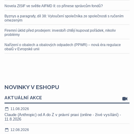
Novela ZISIF ve světle AIFMD II: co přinese správcům fondů?
Byznys a paragrafy, díl 38: Vyloučení společníka ze společnosti s ručením
omezeným
Firemní úklid před prodejem: investoři chtějí kupovat pořádek, nikoliv
problémy
Nařízení o obalech a obalových odpadech (PPWR) – nová éra regulace
obalů v Evropské unii
NOVINKY V ESHOPU
AKTUÁLNÍ AKCE
11.08.2026
Claude (Anthropic) od A do Z v právní praxi (online - živé vysílání) -
11.8.2026
12.08.2026