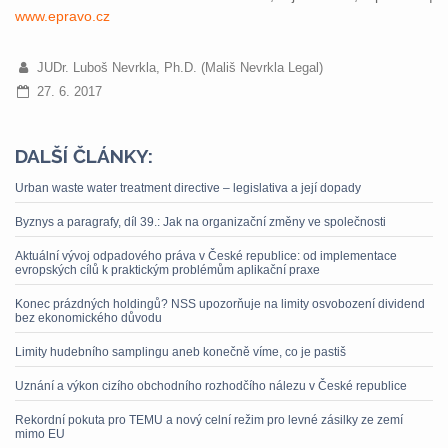
www.epravo.cz
JUDr. Luboš Nevrkla, Ph.D. (Mališ Nevrkla Legal)
27. 6. 2017
DALŠÍ ČLÁNKY:
Urban waste water treatment directive – legislativa a její dopady
Byznys a paragrafy, díl 39.: Jak na organizační změny ve společnosti
Aktuální vývoj odpadového práva v České republice: od implementace
evropských cílů k praktickým problémům aplikační praxe
Konec prázdných holdingů? NSS upozorňuje na limity osvobození dividend
bez ekonomického důvodu
Limity hudebního samplingu aneb konečně víme, co je pastiš
Uznání a výkon cizího obchodního rozhodčího nálezu v České republice
Rekordní pokuta pro TEMU a nový celní režim pro levné zásilky ze zemí
mimo EU