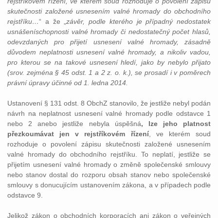
rejstříkovém řízení, ve kterém soud rozhoduje o povolení zápisu
skutečnosti založené usnesením valné hromady do obchodního
rejstříku…
“ a že „
závěr, podle kterého je případný nedostatek
usnášeníschopnosti valné hromady či nedostatečný počet hlasů,
odevzdaných pro přijetí usnesení valné hromady, zásadně
důvodem neplatnosti usnesení valné hromady, a nikoliv vadou,
pro kterou se na takové usnesení hledí, jako by nebylo přijato
(srov. zejména § 45 odst. 1 a 2 z. o. k.), se prosadí i v poměrech
právní úpravy účinné od 1. ledna 2014.
Ustanovení § 131 odst. 8 ObchZ stanovilo, že jestliže nebyl podán
návrh na neplatnost usnesení valné hromady podle odstavce 1
nebo 2 anebo jestliže nebyla úspěšná
, lze jeho platnost
přezkoumávat jen v rejstříkovém řízení
, ve kterém soud
rozhoduje o povolení zápisu skutečnosti založené usnesením
valné hromady do obchodního rejstříku. To neplatí, jestliže se
přijetím usnesení valné hromady o změně společenské smlouvy
nebo stanov dostal do rozporu obsah stanov nebo společenské
smlouvy s donucujícím ustanovením zákona, a v případech podle
odstavce 9.
Jelikož zákon o obchodních korporacích ani zákon o veřejných