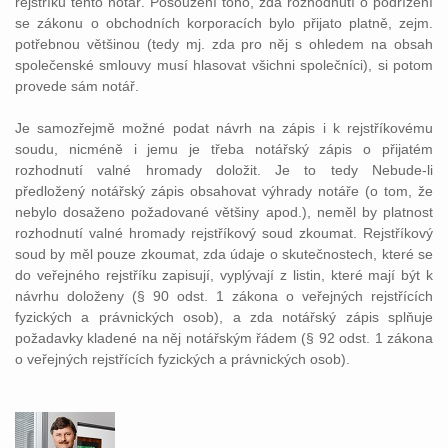
rejstříku tento notář. Posouzení toho, zda rozhodnutí o podřízení
se zákonu o obchodních korporacích bylo přijato platně, zejm.
potřebnou většinou (tedy mj. zda pro něj s ohledem na obsah
společenské smlouvy musí hlasovat všichni společníci), si potom
provede sám notář.
Je samozřejmě možné podat návrh na zápis i k rejstříkovému
soudu, nicméně i jemu je třeba notářský zápis o přijatém
rozhodnutí valné hromady doložit. Je to tedy Nebude-li
předložený notářský zápis obsahovat výhrady notáře (o tom, že
nebylo dosaženo požadované většiny apod.), neměl by platnost
rozhodnutí valné hromady rejstříkový soud zkoumat. Rejstříkový
soud by měl pouze zkoumat, zda údaje o skutečnostech, které se
do veřejného rejstříku zapisují, vyplývají z listin, které mají být k
návrhu doloženy (§ 90 odst. 1 zákona o veřejných rejstřících
fyzických a právnických osob), a zda notářský zápis splňuje
požadavky kladené na něj notářským řádem (§ 92 odst. 1 zákona
o veřejných rejstřících fyzických a právnických osob).