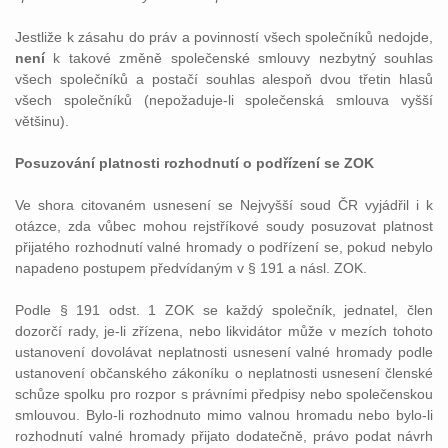
Jestliže k zásahu do práv a povinností všech společníků nedojde,
není
k takové změně společenské smlouvy nezbytný souhlas
všech společníků a postačí souhlas alespoň dvou třetin hlasů
všech společníků (nepožaduje-li společenská smlouva vyšší
většinu).
Posuzování platnosti rozhodnutí o podřízení se ZOK
Ve shora citovaném usnesení se Nejvyšší soud ČR vyjádřil i k
otázce, zda vůbec mohou rejstříkové soudy posuzovat platnost
přijatého rozhodnutí valné hromady o podřízení se, pokud nebylo
napadeno postupem předvídaným v § 191 a násl. ZOK.
Podle § 191 odst. 1 ZOK se každý společník, jednatel, člen
dozorčí rady, je-li zřízena, nebo likvidátor může v mezích tohoto
ustanovení dovolávat neplatnosti usnesení valné hromady podle
ustanovení občanského zákoníku o neplatnosti usnesení členské
schůze spolku pro rozpor s právními předpisy nebo společenskou
smlouvou. Bylo-li rozhodnuto mimo valnou hromadu nebo bylo-li
rozhodnutí valné hromady přijato dodatečně, právo podat návrh