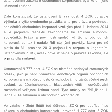
ustanoveními zákona o obchodních korporacích, byla ke dni jeho
účinnosti zrušena.
Dále konstatoval, že ustanovení § 777 odst. 4 ZOK upravuje
výjimku
z výše uvedeného pravidla, a to pro práva a povinnosti
společníků obchodních korporací vzniklých před 1. lednem 2014
a je projevem respektu zákonodárce ke smluvní autonomii
společníků. Práva a povinnosti společníků těchto obchodních
korporací, se tak i nadále řídí stejnými pravidly, která pro ně
platila do 31. prosince 2013 (nejsou-li v rozporu s kogentními
ustanoveními ZOK), avšak nově již nejde o pravidla zákonná, ale
o pravidla smluvní
.
Ustanovení § 777 odst. 4 ZOK se nicméně nedotýká statusových
otázek, jako je např. vymezení jednotlivých orgánů obchodních
korporací a jejich působnosti, či rozhodování orgánů, včetně jejich
svolání, usnášeníschopnosti, hlasovacích většin, osvědčování
rozhodnutí veřejnou listinou apod. Tyto otázky se řídí již od 1.
ledna 2014 zákonem o obchodních korporacích.
Ve vztahu k 2leté lhůtě (od účinnosti ZOK) pro podřízení se
zákonu o obchodních korporacích upravené § 777 odst. 5 ZOK