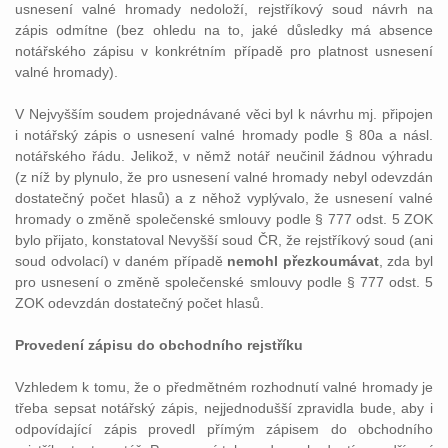
usnesení valné hromady nedoloží, rejstříkový soud návrh na
zápis odmítne (bez ohledu na to, jaké důsledky má absence
notářského zápisu v konkrétním případě pro platnost usnesení
valné hromady).
V Nejvyšším soudem projednávané věci byl k návrhu mj. připojen
i notářský zápis o usnesení valné hromady podle § 80a a násl.
notářského řádu. Jelikož, v němž notář neučinil žádnou výhradu
(z níž by plynulo, že pro usnesení valné hromady nebyl odevzdán
dostatečný počet hlasů) a z něhož vyplývalo, že usnesení valné
hromady o změně společenské smlouvy podle § 777 odst. 5 ZOK
bylo přijato, konstatoval Nevyšší soud ČR, že rejstříkový soud (ani
soud odvolací) v daném případě
nemohl přezkoumávat
, zda byl
pro usnesení o změně společenské smlouvy podle § 777 odst. 5
ZOK odevzdán dostatečný počet hlasů.
Provedení zápisu do obchodního rejstříku
Vzhledem k tomu, že o předmětném rozhodnutí valné hromady je
třeba sepsat notářský zápis, nejjednodušší zpravidla bude, aby i
odpovídající zápis provedl přímým zápisem do obchodního