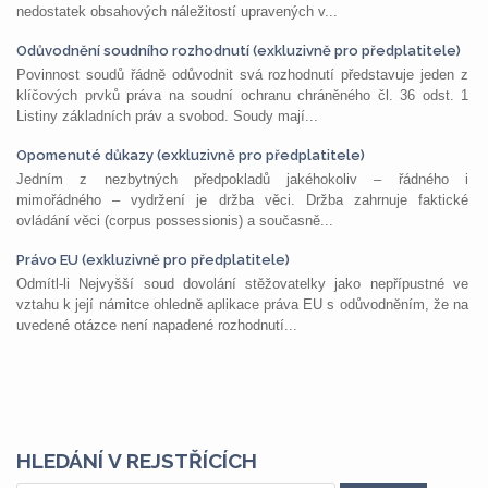
nedostatek obsahových náležitostí upravených v...
Odůvodnění soudního rozhodnutí (exkluzivně pro předplatitele)
Povinnost soudů řádně odůvodnit svá rozhodnutí představuje jeden z
klíčových prvků práva na soudní ochranu chráněného čl. 36 odst. 1
Listiny základních práv a svobod. Soudy mají...
Opomenuté důkazy (exkluzivně pro předplatitele)
Jedním z nezbytných předpokladů jakéhokoliv – řádného i
mimořádného – vydržení je držba věci. Držba zahrnuje faktické
ovládání věci (corpus possessionis) a současně...
Právo EU (exkluzivně pro předplatitele)
Odmítl-li Nejvyšší soud dovolání stěžovatelky jako nepřípustné ve
vztahu k její námitce ohledně aplikace práva EU s odůvodněním, že na
uvedené otázce není napadené rozhodnutí...
HLEDÁNÍ V REJSTŘÍCÍCH