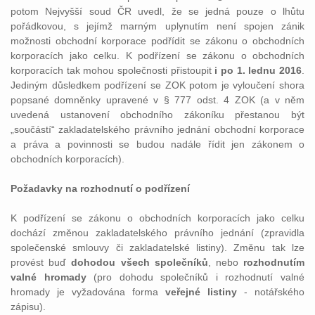
potom Nejvyšší soud ČR uvedl, že se jedná pouze o lhůtu
pořádkovou, s jejímž marným uplynutím není spojen zánik
možnosti obchodní korporace podřídit se zákonu o obchodních
korporacích jako celku. K podřízení se zákonu o obchodních
korporacích tak mohou společnosti přistoupit
i po 1. lednu 2016
.
Jediným důsledkem podřízení se ZOK potom je vyloučení shora
popsané domněnky upravené v § 777 odst. 4 ZOK (a v něm
uvedená ustanovení obchodního zákoníku přestanou být
„součástí“ zakladatelského právního jednání obchodní korporace
a práva a povinnosti se budou nadále řídit jen zákonem o
obchodních korporacích).
Požadavky na rozhodnutí o podřízení
K podřízení se zákonu o obchodních korporacích jako celku
dochází změnou zakladatelského právního jednání (zpravidla
společenské smlouvy či zakladatelské listiny). Změnu tak lze
provést buď
dohodou všech společníků
, nebo
rozhodnutím
valné hromady
(pro dohodu společníků i rozhodnutí valné
hromady je vyžadována forma
veřejné listiny
- notářského
zápisu).