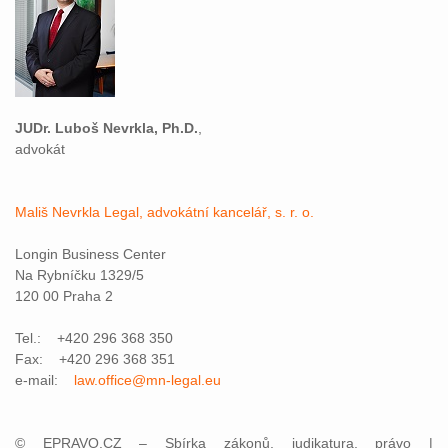
JUDr. Luboš Nevrkla, Ph.D.
,
advokát
Mališ Nevrkla Legal, advokátní kancelář, s. r. o.
Longin Business Center
Na Rybníčku 1329/5
120 00 Praha 2
Tel.: +420 296 368 350
Fax: +420 296 368 351
e-mail:
law.office@mn-legal.eu
© EPRAVO.CZ – Sbírka zákonů, judikatura, právo |