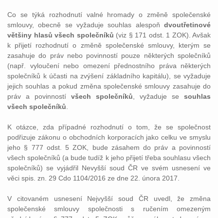
Co se týká rozhodnutí valné hromady o změně společenské
smlouvy, obecně se vyžaduje souhlas alespoň
dvoutřetinové
většiny hlasů všech společníků
(viz § 171 odst. 1 ZOK). Avšak
k přijetí rozhodnutí o změně společenské smlouvy, kterým se
zasahuje do práv nebo povinností pouze některých společníků
(např. vyloučení nebo omezení přednostního práva některých
společníků k účasti na zvýšení základního kapitálu), se vyžaduje
jejich souhlas a pokud změna společenské smlouvy zasahuje do
práv a povinností
všech společníků
, vyžaduje se
souhlas
všech společníků
.
K otázce, zda případné rozhodnutí o tom, že se společnost
podřizuje zákonu o obchodních korporacích jako celku ve smyslu
jeho § 777 odst. 5 ZOK, bude zásahem do práv a povinností
všech společníků (a bude tudíž k jeho přijetí třeba souhlasu všech
společníků) se vyjádřil Nevyšší soud ČR ve svém usnesení ve
věci spis. zn. 29 Cdo 1104/2016 ze dne 22. února 2017.
V citovaném usnesení Nejvyšší soud ČR uvedl, že změna
společenské smlouvy společnosti s ručením omezeným