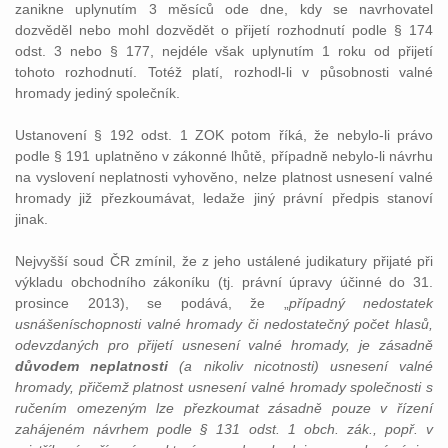
zanikne uplynutím 3 měsíců ode dne, kdy se navrhovatel
dozvěděl nebo mohl dozvědět o přijetí rozhodnutí podle § 174
odst. 3 nebo § 177, nejdéle však uplynutím 1 roku od přijetí
tohoto rozhodnutí. Totéž platí, rozhodl-li v působnosti valné
hromady jediný společník.
Ustanovení § 192 odst. 1 ZOK potom říká, že nebylo-li právo
podle § 191 uplatněno v zákonné lhůtě, případně nebylo-li návrhu
na vyslovení neplatnosti vyhověno, nelze platnost usnesení valné
hromady již přezkoumávat, ledaže jiný právní předpis stanoví
jinak.
Nejvyšší soud ČR zmínil, že z jeho ustálené judikatury přijaté při
výkladu obchodního zákoníku (tj. právní úpravy účinné do 31.
prosince 2013), se podává, že „
případný nedostatek
usnášeníschopnosti valné hromady či nedostatečný počet hlasů,
odevzdaných pro přijetí usnesení valné hromady, je zásadně
důvodem neplatnosti
(a nikoliv nicotnosti) usnesení valné
hromady, přičemž platnost usnesení valné hromady společnosti s
ručením omezeným lze přezkoumat zásadně pouze v řízení
zahájeném návrhem podle § 131 odst. 1 obch. zák., popř. v