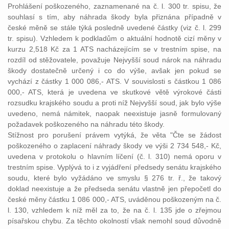
Prohlášení poškozeného, zaznamenané na č. l. 300 tr. spisu, že
souhlasí s tím, aby náhrada škody byla přiznána případně v
české měně se stále týká posledně uvedené částky (viz č. l. 299
tr. spisu). Vzhledem k podkladům o aktuální hodnotě cizí měny v
kurzu 2,518 Kč za 1 ATS nacházejícím se v trestním spise, na
rozdíl od stěžovatele, považuje Nejvyšší soud nárok na náhradu
škody dostatečně určený i co do výše, avšak jen pokud se
vychází z částky 1 000 086,- ATS. V souvislosti s částkou 1 086
000,- ATS, která je uvedena ve skutkové větě výrokové části
rozsudku krajského soudu a proti níž Nejvyšší soud, jak bylo výše
uvedeno, nemá námitek, naopak neexistuje jasně formulovaný
požadavek poškozeného na náhradu této škody.
Stížnost pro porušení právem vytýká, že věta "Čte se žádost
poškozeného o zaplacení náhrady škody ve výši 2 734 548,- Kč,
uvedena v protokolu o hlavním líčení (č. l. 310) nemá oporu v
trestním spise. Vyplývá to i z vyjádření předsedy senátu krajského
soudu, které bylo vyžádáno ve smyslu § 276 tr. ř., že takový
doklad neexistuje a že předseda senátu vlastně jen přepočetl do
české měny částku 1 086 000,- ATS, uváděnou poškozeným na č.
l. 130, vzhledem k níž měl za to, že na č. l. 135 jde o zřejmou
písařskou chybu. Za těchto okolností však nemohl soud důvodně