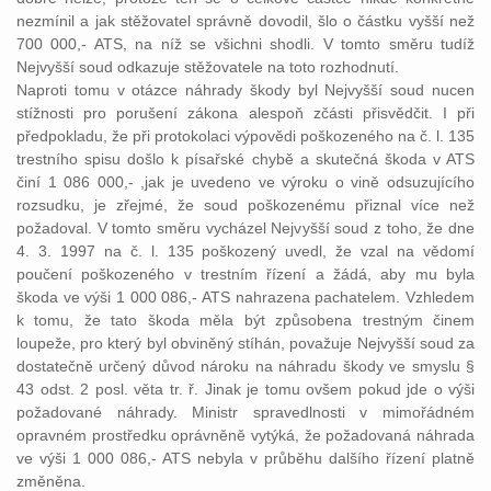
nezmínil a jak stěžovatel správně dovodil, šlo o částku vyšší než
700 000,- ATS, na níž se všichni shodli. V tomto směru tudíž
Nejvyšší soud odkazuje stěžovatele na toto rozhodnutí.
Naproti tomu v otázce náhrady škody byl Nejvyšší soud nucen
stížnosti pro porušení zákona alespoň zčásti přisvědčit. I při
předpokladu, že při protokolaci výpovědi poškozeného na č. l. 135
trestního spisu došlo k písařské chybě a skutečná škoda v ATS
činí 1 086 000,- ,jak je uvedeno ve výroku o vině odsuzujícího
rozsudku, je zřejmé, že soud poškozenému přiznal více než
požadoval. V tomto směru vycházel Nejvyšší soud z toho, že dne
4. 3. 1997 na č. l. 135 poškozený uvedl, že vzal na vědomí
poučení poškozeného v trestním řízení a žádá, aby mu byla
škoda ve výši 1 000 086,- ATS nahrazena pachatelem. Vzhledem
k tomu, že tato škoda měla být způsobena trestným činem
loupeže, pro který byl obviněný stíhán, považuje Nejvyšší soud za
dostatečně určený důvod nároku na náhradu škody ve smyslu §
43 odst. 2 posl. věta tr. ř. Jinak je tomu ovšem pokud jde o výši
požadované náhrady. Ministr spravedlnosti v mimořádném
opravném prostředku oprávněně vytýká, že požadovaná náhrada
ve výši 1 000 086,- ATS nebyla v průběhu dalšího řízení platně
změněna.