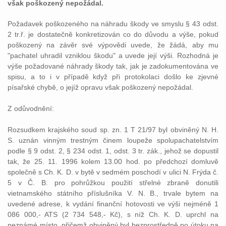
však poškozený nepožádal.
Požadavek poškozeného na náhradu škody ve smyslu § 43 odst.
2 tr.ř. je dostatečně konkretizován co do důvodu a výše, pokud
poškozený na závěr své výpovědi uvede, že žádá, aby mu
"pachatel uhradil vzniklou škodu" a uvede její výši. Rozhodná je
výše požadované náhrady škody tak, jak je zadokumentována ve
spisu, a to i v případě když při protokolaci došlo ke zjevné
písařské chybě, o jejíž opravu však poškozený nepožádal.
Z odůvodnění:
Rozsudkem krajského soud sp. zn. 1 T 21/97 byl obviněný N. H.
S. uznán vinným trestným činem loupeže spolupachatelstvím
podle § 9 odst. 2, § 234 odst. 1, odst. 3 tr. zák., jehož se dopustil
tak, že 25. 11. 1996 kolem 13.00 hod. po předchozí domluvě
společně s Ch. K. D. v bytě v sedmém poschodí v ulici N. Frýda č.
5 v Č. B. pro pohrůžkou použití střelné zbraně donutili
vietnamského státního příslušníka V. N. B., trvale bytem na
uvedené adrese, k vydání finanční hotovosti ve výši nejméně 1
086 000,- ATS (2 734 548,- Kč), s níž Ch. K. D. uprchl na
neznámé místo, přičemž obviněný byl bezprostředně po útoku na