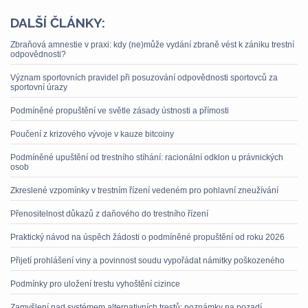
DALŠÍ ČLÁNKY:
Zbraňová amnestie v praxi: kdy (ne)může vydání zbraně vést k zániku trestní
odpovědnosti?
Význam sportovních pravidel při posuzování odpovědnosti sportovců za
sportovní úrazy
Podmíněné propuštění ve světle zásady ústnosti a přímosti
Poučení z krizového vývoje v kauze bitcoiny
Podmíněné upuštění od trestního stíhání: racionální odklon u právnických
osob
Zkreslené vzpomínky v trestním řízení vedeném pro pohlavní zneužívání
Přenositelnost důkazů z daňového do trestního řízení
Praktický návod na úspěch žádosti o podmíněné propuštění od roku 2026
Přijetí prohlášení viny a povinnost soudu vypořádat námitky poškozeného
Podmínky pro uložení trestu vyhoštění cizince
Zamyšlení nad systémem alternativních trestů: poznámky na pozadí