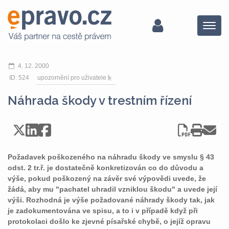
Menu
4. 12. 2000
ID: 524
upozornění pro uživatele
Náhrada škody v trestním řízení
Požadavek poškozeného na náhradu škody ve smyslu § 43
odst. 2 tr.ř. je dostatečně konkretizován co do důvodu a
výše, pokud poškozený na závěr své výpovědi uvede, že
žádá, aby mu "pachatel uhradil vzniklou škodu" a uvede její
výši. Rozhodná je výše požadované náhrady škody tak, jak
je zadokumentována ve spisu, a to i v případě když při
protokolaci došlo ke zjevné písařské chybě, o jejíž opravu