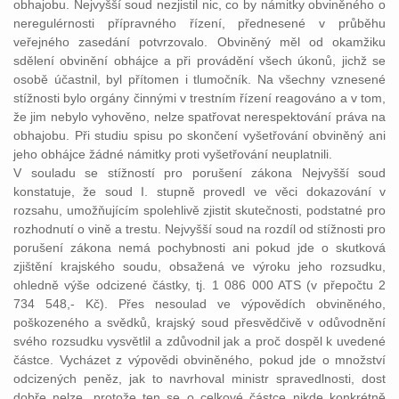
obhajobu. Nejvyšší soud nezjistil nic, co by námitky obviněného o
neregulérnosti přípravného řízení, přednesené v průběhu
veřejného zasedání potvrzovalo. Obviněný měl od okamžiku
sdělení obvinění obhájce a při provádění všech úkonů, jichž se
osobě účastnil, byl přítomen i tlumočník. Na všechny vznesené
stížnosti bylo orgány činnými v trestním řízení reagováno a v tom,
že jim nebylo vyhověno, nelze spatřovat nerespektování práva na
obhajobu. Při studiu spisu po skončení vyšetřování obviněný ani
jeho obhájce žádné námitky proti vyšetřování neuplatnili.
V souladu se stížností pro porušení zákona Nejvyšší soud
konstatuje, že soud I. stupně provedl ve věci dokazování v
rozsahu, umožňujícím spolehlivě zjistit skutečnosti, podstatné pro
rozhodnutí o vině a trestu. Nejvyšší soud na rozdíl od stížnosti pro
porušení zákona nemá pochybnosti ani pokud jde o skutková
zjištění krajského soudu, obsažená ve výroku jeho rozsudku,
ohledně výše odcizené částky, tj. 1 086 000 ATS (v přepočtu 2
734 548,- Kč). Přes nesoulad ve výpovědích obviněného,
poškozeného a svědků, krajský soud přesvědčivě v odůvodnění
svého rozsudku vysvětlil a zdůvodnil jak a proč dospěl k uvedené
částce. Vycházet z výpovědi obviněného, pokud jde o množství
odcizených peněz, jak to navrhoval ministr spravedlnosti, dost
dobře nelze, protože ten se o celkové částce nikde konkrétně