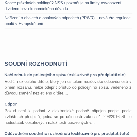
Konec prázdných holdingů? NSS upozorňuje na limity osvobození
dividend bez ekonomického důvodu
Nařízení o obalech a obalových odpadech (PPWR) – nová éra regulace
obalů v Evropské unii
SOUDNÍ ROZHODNUTÍ
Nahlédnutí do policejního spisu (exkluzivně pro předplatitele)
Rodiči nezletilého dítěte, který je nositelem rodičovské odpovědnosti v
plném rozsahu, nelze odepřít přístup do policejního spisu, vedeného z
důvodu zranění nezletilého dítěte,...
Odpor
Pokud není k podání v elektronické podobě připojen podpis podle
zvláštních předpisů, jedná se po účinnosti zákona č. 298/2016 Sb. o
nedostatek obsahových náležitostí upravených v...
Odůvodnění soudního rozhodnutí (exkluzivně pro předplatitele)