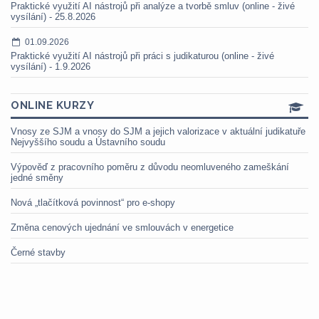
Praktické využití AI nástrojů při analýze a tvorbě smluv (online - živé
vysílání) - 25.8.2026
01.09.2026
Praktické využití AI nástrojů při práci s judikaturou (online - živé
vysílání) - 1.9.2026
ONLINE KURZY
Vnosy ze SJM a vnosy do SJM a jejich valorizace v aktuální judikatuře
Nejvyššího soudu a Ústavního soudu
Výpověď z pracovního poměru z důvodu neomluveného zameškání
jedné směny
Nová „tlačítková povinnost“ pro e-shopy
Změna cenových ujednání ve smlouvách v energetice
Černé stavby