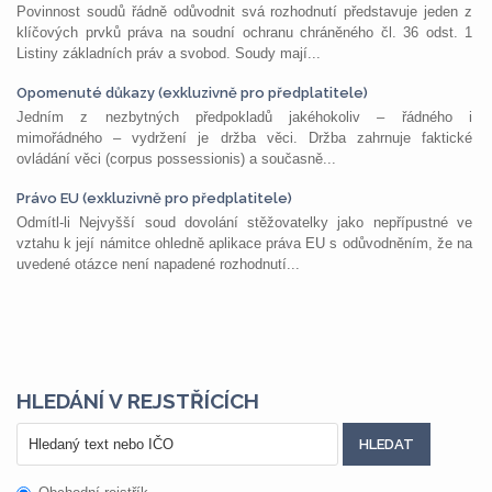
Povinnost soudů řádně odůvodnit svá rozhodnutí představuje jeden z
klíčových prvků práva na soudní ochranu chráněného čl. 36 odst. 1
Listiny základních práv a svobod. Soudy mají...
Opomenuté důkazy (exkluzivně pro předplatitele)
Jedním z nezbytných předpokladů jakéhokoliv – řádného i
mimořádného – vydržení je držba věci. Držba zahrnuje faktické
ovládání věci (corpus possessionis) a současně...
Právo EU (exkluzivně pro předplatitele)
Odmítl-li Nejvyšší soud dovolání stěžovatelky jako nepřípustné ve
vztahu k její námitce ohledně aplikace práva EU s odůvodněním, že na
uvedené otázce není napadené rozhodnutí...
HLEDÁNÍ V REJSTŘÍCÍCH