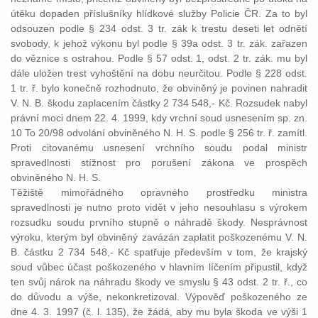
útěku dopaden příslušníky hlídkové služby Policie ČR. Za to byl
odsouzen podle § 234 odst. 3 tr. zák k trestu deseti let odnětí
svobody, k jehož výkonu byl podle § 39a odst. 3 tr. zák. zařazen
do věznice s ostrahou. Podle § 57 odst. 1, odst. 2 tr. zák. mu byl
dále uložen trest vyhoštění na dobu neurčitou. Podle § 228 odst.
1 tr. ř. bylo konečně rozhodnuto, že obviněný je povinen nahradit
V. N. B. škodu zaplacením částky 2 734 548,- Kč. Rozsudek nabyl
právní moci dnem 22. 4. 1999, kdy vrchní soud usnesením sp. zn.
10 To 20/98 odvolání obviněného N. H. S. podle § 256 tr. ř. zamítl.
Proti citovanému usnesení vrchního soudu podal ministr
spravedlnosti stížnost pro porušení zákona ve prospěch
obviněného N. H. S.
Těžiště mimořádného opravného prostředku ministra
spravedlnosti je nutno proto vidět v jeho nesouhlasu s výrokem
rozsudku soudu prvního stupně o náhradě škody. Nesprávnost
výroku, kterým byl obviněný zavázán zaplatit poškozenému V. N.
B. částku 2 734 548,- Kč spatřuje především v tom, že krajský
soud vůbec účast poškozeného v hlavním líčením připustil, když
ten svůj nárok na náhradu škody ve smyslu § 43 odst. 2 tr. ř., co
do důvodu a výše, nekonkretizoval. Výpověď poškozeného ze
dne 4. 3. 1997 (č. l. 135), že žádá, aby mu byla škoda ve výši 1