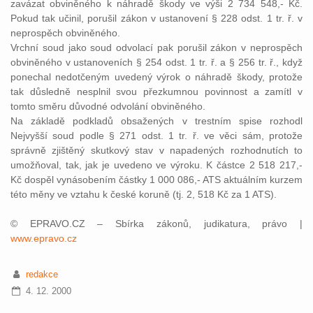
zavázat obviněného k náhradě škody ve výši 2 734 548,- Kč.
Pokud tak učinil, porušil zákon v ustanovení § 228 odst. 1 tr. ř. v
neprospěch obviněného.
Vrchní soud jako soud odvolací pak porušil zákon v neprospěch
obviněného v ustanoveních § 254 odst. 1 tr. ř. a § 256 tr. ř., když
ponechal nedotčeným uvedený výrok o náhradě škody, protože
tak důsledně nesplnil svou přezkumnou povinnost a zamítl v
tomto směru důvodné odvolání obviněného.
Na základě podkladů obsažených v trestním spise rozhodl
Nejvyšší soud podle § 271 odst. 1 tr. ř. ve věci sám, protože
správně zjištěný skutkový stav v napadených rozhodnutích to
umožňoval, tak, jak je uvedeno ve výroku. K částce 2 518 217,-
Kč dospěl vynásobením částky 1 000 086,- ATS aktuálním kurzem
této měny ve vztahu k české koruně (tj. 2, 518 Kč za 1 ATS).
© EPRAVO.CZ – Sbírka zákonů, judikatura, právo |
www.epravo.cz
redakce
4. 12. 2000