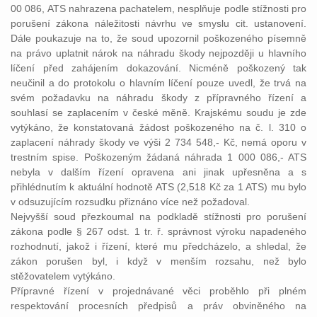
00 086, ATS nahrazena pachatelem, nesplňuje podle stížnosti pro
porušení zákona náležitosti návrhu ve smyslu cit. ustanovení.
Dále poukazuje na to, že soud upozornil poškozeného písemně
na právo uplatnit nárok na náhradu škody nejpozději u hlavního
líčení před zahájením dokazování. Nicméně poškozený tak
neučinil a do protokolu o hlavním líčení pouze uvedl, že trvá na
svém požadavku na náhradu škody z přípravného řízení a
souhlasí se zaplacením v české měně. Krajskému soudu je zde
vytýkáno, že konstatovaná žádost poškozeného na č. l. 310 o
zaplacení náhrady škody ve výši 2 734 548,- Kč, nemá oporu v
trestním spise. Poškozeným žádaná náhrada 1 000 086,- ATS
nebyla v dalším řízení opravena ani jinak upřesněna a s
přihlédnutím k aktuální hodnotě ATS (2,518 Kč za 1 ATS) mu bylo
v odsuzujícím rozsudku přiznáno více než požadoval.
Nejvyšší soud přezkoumal na podkladě stížnosti pro porušení
zákona podle § 267 odst. 1 tr. ř. správnost výroku napadeného
rozhodnutí, jakož i řízení, které mu předcházelo, a shledal, že
zákon porušen byl, i když v menším rozsahu, než bylo
stěžovatelem vytýkáno.
Přípravné řízení v projednávané věci proběhlo při plném
respektování procesních předpisů a práv obviněného na