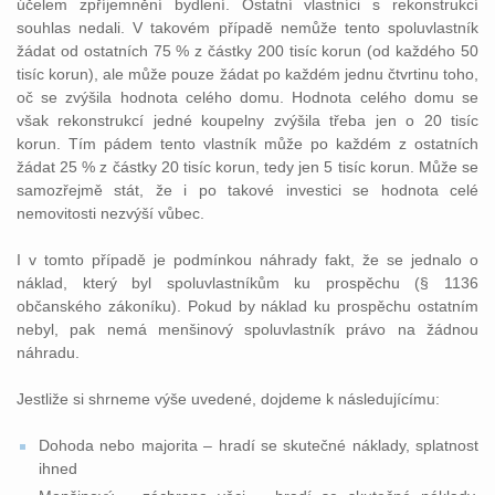
účelem zpříjemnění bydlení. Ostatní vlastníci s rekonstrukcí
souhlas nedali. V takovém případě nemůže tento spoluvlastník
žádat od ostatních 75 % z částky 200 tisíc korun (od každého 50
tisíc korun), ale může pouze žádat po každém jednu čtvrtinu toho,
oč se zvýšila hodnota celého domu. Hodnota celého domu se
však rekonstrukcí jedné koupelny zvýšila třeba jen o 20 tisíc
korun. Tím pádem tento vlastník může po každém z ostatních
žádat 25 % z částky 20 tisíc korun, tedy jen 5 tisíc korun. Může se
samozřejmě stát, že i po takové investici se hodnota celé
nemovitosti nezvýší vůbec.
I v tomto případě je podmínkou náhrady fakt, že se jednalo o
náklad, který byl spoluvlastníkům ku prospěchu (§ 1136
občanského zákoníku). Pokud by náklad ku prospěchu ostatním
nebyl, pak nemá menšinový spoluvlastník právo na žádnou
náhradu.
Jestliže si shrneme výše uvedené, dojdeme k následujícímu:
Dohoda nebo majorita – hradí se skutečné náklady, splatnost
ihned