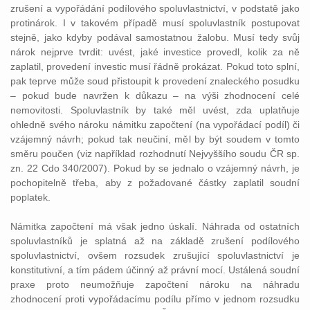
zrušení a vypořádání podílového spoluvlastnictví, v podstatě jako
protinárok. I v takovém případě musí spoluvlastník postupovat
stejně, jako kdyby podával samostatnou žalobu. Musí tedy svůj
nárok nejprve tvrdit: uvést, jaké investice provedl, kolik za ně
zaplatil, provedení investic musí řádně prokázat. Pokud toto splní,
pak teprve může soud přistoupit k provedení znaleckého posudku
– pokud bude navržen k důkazu – na výši zhodnocení celé
nemovitosti. Spoluvlastník by také měl uvést, zda uplatňuje
ohledně svého nároku námitku započtení (na vypořádací podíl) či
vzájemný návrh; pokud tak neučiní, měl by být soudem v tomto
směru poučen (viz například rozhodnutí Nejvyššího soudu ČR sp.
zn. 22 Cdo 340/2007). Pokud by se jednalo o vzájemný návrh, je
pochopitelně třeba, aby z požadované částky zaplatil soudní
poplatek.
Námitka započtení má však jedno úskalí. Náhrada od ostatních
spoluvlastníků je splatná až na základě zrušení podílového
spoluvlastnictví, ovšem rozsudek zrušující spoluvlastnictví je
konstitutivní, a tím pádem účinný až právní mocí. Ustálená soudní
praxe proto neumožňuje započtení nároku na náhradu
zhodnocení proti vypořádacímu podílu přímo v jednom rozsudku