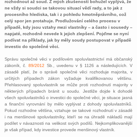
rozhodnout až soud. Z mých zkušeností bohužel vyplývá, že
ne vždy si soudci se takovou situací vědí rady, a to jak z
procesního hlediska, tak i z pohledu hmotněprávního, což
celý spor jen protahuje. Prodlužování celého procesu v
případě, kdy jsou vztahy mezi vlastníky – a často i sousedy –
napjaté, rozhodně nevede k jejich zlepšení. Pojďme se nyní
podívat na příklady, jak by měly soudy postupovat v případě
investic do společné věci.
Správu společné věci v podílovém spoluvlastnictví má občanský
zákoník, č.
89/2012
Sb., uvedenu v § 1126 a následujících. V
zásadě platí, že o správě společné věci rozhoduje majorita, v
určitých případech zákon vyžaduje kvalifikovanou většinu.
Přehlasovaný spoluvlastník se může proti rozhodnutí majority v
některých případech bránit u soudu. Jestliže dojde k dohodě
všech spoluvlastníků o investici do společné věci, je situace jasná
a finanční vyrovnání by mělo vyplývat z dohody spoluvlastníků.
Pokud rozhodne většina, vztahuje se takové rozhodnutí v zásadě
i na menšinové spoluvlastníky, kteří se na úhradě nákladů mají
podílet v návaznosti na velikost svých podílů. Nejkomplikovanější
je však případ, kdy investice provede menšinový vlastník.