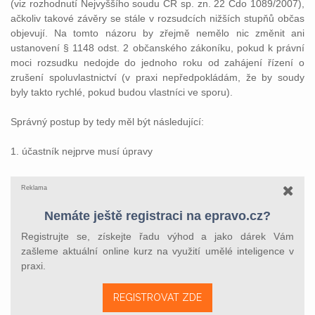
(viz rozhodnutí Nejvyššího soudu ČR sp. zn. 22 Cdo 1089/2007),
ačkoliv takové závěry se stále v rozsudcích nižších stupňů občas
objevují. Na tomto názoru by zřejmě nemělo nic změnit ani
ustanovení § 1148 odst. 2 občanského zákoníku, pokud k právní
moci rozsudku nedojde do jednoho roku od zahájení řízení o
zrušení spoluvlastnictví (v praxi nepředpokládám, že by soudy
byly takto rychlé, pokud budou vlastníci ve sporu).
Správný postup by tedy měl být následující:
1. účastník nejprve musí úpravy
Reklama
Nemáte ještě registraci na epravo.cz?
Registrujte se, získejte řadu výhod a jako dárek Vám
zašleme aktuální online kurz na využití umělé inteligence v
praxi.
REGISTROVAT ZDE