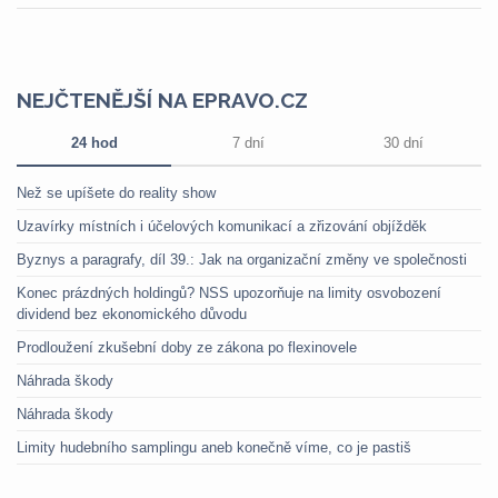
NEJČTENĚJŠÍ NA EPRAVO.CZ
24 hod
7 dní
30 dní
Než se upíšete do reality show
Uzavírky místních i účelových komunikací a zřizování objížděk
Byznys a paragrafy, díl 39.: Jak na organizační změny ve společnosti
Konec prázdných holdingů? NSS upozorňuje na limity osvobození
dividend bez ekonomického důvodu
Prodloužení zkušební doby ze zákona po flexinovele
Náhrada škody
Náhrada škody
Limity hudebního samplingu aneb konečně víme, co je pastiš