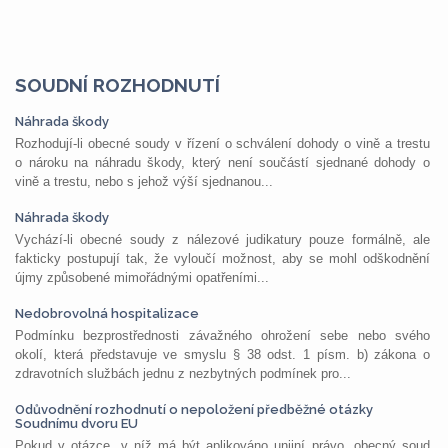
SOUDNÍ ROZHODNUTÍ
Náhrada škody
Rozhodují-li obecné soudy v řízení o schválení dohody o vině a trestu
o nároku na náhradu škody, který není součástí sjednané dohody o
vině a trestu, nebo s jehož výší sjednanou...
Náhrada škody
Vychází-li obecné soudy z nálezové judikatury pouze formálně, ale
fakticky postupují tak, že vyloučí možnost, aby se mohl odškodnění
újmy způsobené mimořádnými opatřeními...
Nedobrovolná hospitalizace
Podmínku bezprostřednosti závažného ohrožení sebe nebo svého
okolí, která představuje ve smyslu § 38 odst. 1 písm. b) zákona o
zdravotních službách jednu z nezbytných podmínek pro...
Odůvodnění rozhodnutí o nepoložení předběžné otázky
Soudnímu dvoru EU
Pokud v otázce, v níž má být aplikováno unijní právo, obecný soud