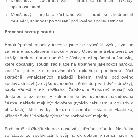
Menšinový – záchrana věci – hradí se skutečné náklady,
splatnost ihned
Menšinový – nejde o záchranu věci – hradí se zhodnocení
celé věci, splatnost po zrušení podílového spoluvlastnictví
Procesní postup soudu
Hmotněprávní aspekty investic jsme se vysvětlili výše, nyní se
zaměřme na uplatnění nároků v praxi. Obecně je třeba uvést, že
každý nárok na úhradu peněžité částky musí splňovat požadavky,
které občanský soudní řád klade na uplatnění jakéhokoli nároku.
Jestliže jeden ze spoluvlastníků uplatňuje poměrnou část
skutečně vynaložených nákladů během trvání podílového
spoluvlastnictví (ve výše uvedeném přehledu první dvě odrážky),
nejde zřejmě o nic složitého. Žalobce a žalovaný musejí být
dostatečně označeni, v žalobě musí být uvedena požadovaná
částka, náklady mají být doloženy (typicky fakturami a doklady o
úhradách). Měl by být doložen i souhlas ostatních vlastníků,
případně další doklady týkající se rozhodnutí majority.
Podstatně složitější situace nastává u třetího případu. Nezřídka
se stává, že spoluvlastník svůj nárok uplatní v rámci řízení o