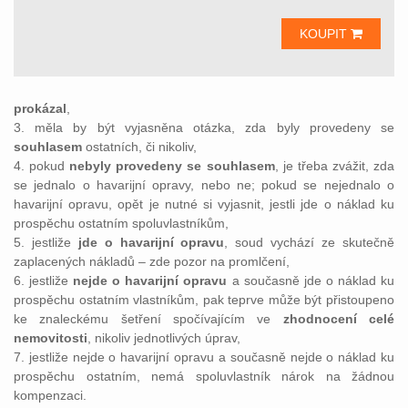
KOUPIT
prokázal
,
3. měla by být vyjasněna otázka, zda byly provedeny se
souhlasem
ostatních, či nikoliv,
4. pokud
nebyly provedeny se souhlasem
, je třeba zvážit, zda
se jednalo o havarijní opravy, nebo ne; pokud se nejednalo o
havarijní opravu, opět je nutné si vyjasnit, jestli jde o náklad ku
prospěchu ostatním spoluvlastníkům,
5. jestliže
jde o havarijní opravu
, soud vychází ze skutečně
zaplacených nákladů – zde pozor na promlčení,
6. jestliže
nejde o havarijní opravu
a současně jde o náklad ku
prospěchu ostatním vlastníkům, pak teprve může být přistoupeno
ke znaleckému šetření spočívajícím ve
zhodnocení celé
nemovitosti
, nikoliv jednotlivých úprav,
7. jestliže nejde o havarijní opravu a současně nejde o náklad ku
prospěchu ostatním, nemá spoluvlastník nárok na žádnou
kompenzaci.