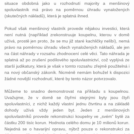
situace obdobná jako u rozhodnutí majority a menšinový
spoluvlastník má právo na poměrnou úhradu vynaložených
(skutečných nákladů), která je splatná ihned.
Pokud však menšinový vlastník provede nějakou investici, která
není nutná (například zrekonstruuje koupelnu, kterou v domě
užívá, prostě jen proto, že se mu již staré kachličky nelíbí), nemá
právo na poměrnou úhradu všech vynaložených nákladů, ale jen
na část náhrady v rozsahu zhodnocení celé věci. Tato náhrada je
splatná až po zrušení podílového spoluvlastnictví, což vyplývá ze
starší judikatury, která je však v tomto rozsahu zřejmě použitelná i
na nový občanský zákoník. Nicméně nemám bohužel k dispozici
žádné novější rozhodnutí, které by tento názor potvrzovalo.
Můžeme to snadno demonstrovat na příkladu s koupelnou.
Uvažujme, že v domě se čtyřmi stejnými byty jsou čtyři
spoluvlastníci, z nichž každý vlastní jednu čtvrtinu a na základě
dohody užívá vždy jeden byt. Jeden z menšinových
spoluvlastníků provede rekonstrukci koupelny ve „svém“ bytě za
částku 200 tisíc korun. Hodnota celého domu je 10 milionů korun.
Nejedná se o havarijní opravu, nýbrž pouze o rekonstrukci za