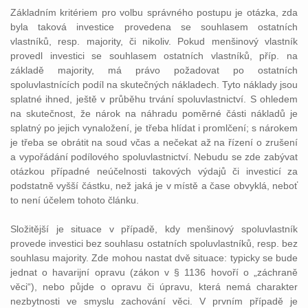
Základním kritériem pro volbu správného postupu je otázka, zda
byla taková investice provedena se souhlasem ostatních
vlastníků, resp. majority, či nikoliv. Pokud menšinový vlastník
provedl investici se souhlasem ostatních vlastníků, příp. na
základě majority, má právo požadovat po ostatních
spoluvlastnících podíl na skutečných nákladech. Tyto náklady jsou
splatné ihned, ještě v průběhu trvání spoluvlastnictví. S ohledem
na skutečnost, že nárok na náhradu poměrné části nákladů je
splatný po jejich vynaložení, je třeba hlídat i promlčení; s nárokem
je třeba se obrátit na soud včas a nečekat až na řízení o zrušení
a vypořádání podílového spoluvlastnictví. Nebudu se zde zabývat
otázkou případné neúčelnosti takových výdajů či investicí za
podstatně vyšší částku, než jaká je v místě a čase obvyklá, neboť
to není účelem tohoto článku.
Složitější je situace v případě, kdy menšinový spoluvlastník
provede investici bez souhlasu ostatních spoluvlastníků, resp. bez
souhlasu majority. Zde mohou nastat dvě situace: typicky se bude
jednat o havarijní opravu (zákon v § 1136 hovoří o „záchraně
věci“), nebo půjde o opravu či úpravu, která nemá charakter
nezbytnosti ve smyslu zachování věci. V prvním případě je