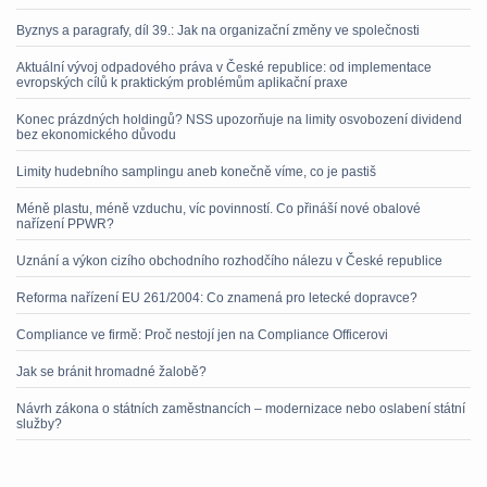
Byznys a paragrafy, díl 39.: Jak na organizační změny ve společnosti
Aktuální vývoj odpadového práva v České republice: od implementace
evropských cílů k praktickým problémům aplikační praxe
Konec prázdných holdingů? NSS upozorňuje na limity osvobození dividend
bez ekonomického důvodu
Limity hudebního samplingu aneb konečně víme, co je pastiš
Méně plastu, méně vzduchu, víc povinností. Co přináší nové obalové
nařízení PPWR?
Uznání a výkon cizího obchodního rozhodčího nálezu v České republice
Reforma nařízení EU 261/2004: Co znamená pro letecké dopravce?
Compliance ve firmě: Proč nestojí jen na Compliance Officerovi
Jak se bránit hromadné žalobě?
Návrh zákona o státních zaměstnancích – modernizace nebo oslabení státní
služby?