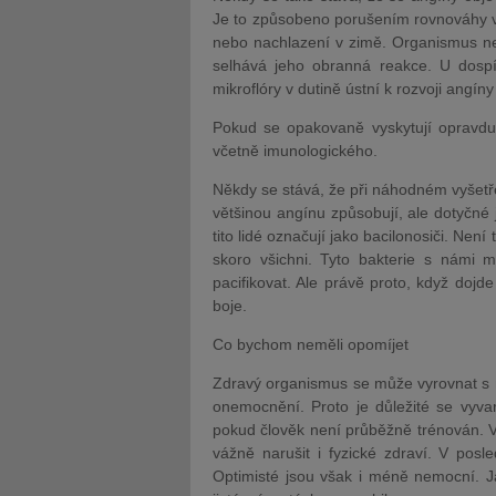
Je to způsobeno porušením rovnováhy v
nebo nachlazení v zimě. Organismus ne
selhává jeho obranná reakce. U dospí
mikroflóry v dutině ústní k rozvoji angí
Pokud se opakovaně vyskytují opravdu 
včetně imunologického.
Někdy se stává, že při náhodném vyšetření
většinou angínu způsobují, ale dotyčné 
tito lidé označují jako bacilonosiči. Ne
skoro všichni. Tyto bakterie s námi 
pacifikovat. Ale právě proto, když dojd
boje.
Co bychom neměli opomíjet
Zdravý organismus se může vyrovnat s m
onemocnění. Proto je důležité se vyvar
pokud člověk není průběžně trénován. Ve
vážně narušit i fyzické zdraví. V posle
Optimisté jsou však i méně nemocní. Ja