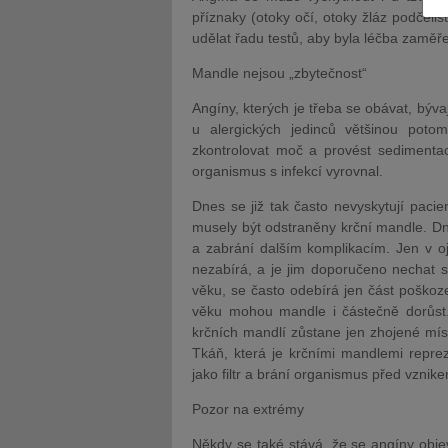
příznaky (otoky očí, otoky žláz podčelist
udělat řadu testů, aby byla léčba zaměř
Mandle nejsou „zbytečnost“
Angíny, kterých je třeba se obávat, býva
u alergických jedinců většinou pot
JUDr. Tomáš Nielsen
JUDr. Tom
zkontrolovat moč a provést sedimentac
Kurzy lektora
Kurzy le
organismus s infekcí vyrovnal.
Dnes se již tak často nevyskytují pacien
musely být odstraněny krční mandle. Dne
a zabrání dalším komplikacím. Jen v oje
nezabírá, a je jim doporučeno nechat si
věku, se často odebírá jen část poško
věku mohou mandle i částečně dorůst
krčních mandlí zůstane jen zhojené míst
Tkáň, která je krčními mandlemi reprez
jako filtr a brání organismus před vzni
Pozor na extrémy
Někdy se také stává, že se angíny obje