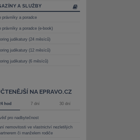
AZÍNY A SLUŽBY
o právníky a poradce
o právníky a poradce (e-book)
oring judikatury (24 měsíců)
oring judikatury (12 měsíců)
oring judikatury (6 měsíců)
JČTENĚJŠÍ NA EPRAVO.CZ
24 hod
7 dní
30 dní
věď pro nadbytečnost
ní nemovitosti ve vlastnictví nezletilých
partnerem či manželem rodiče