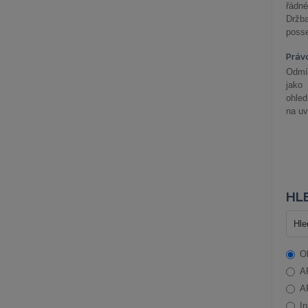
řádné
Držba
posse
Práv
Odmít
jako
ohle
na uv
HLE
O
A
A
In