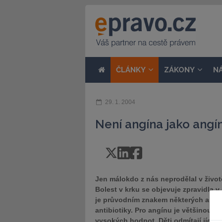
ČLÁNKY
ZÁKONY
N
29. 1. 2004
Není angína jako angí
Jen málokdo z nás neprodělal v život
Bolest v krku se objevuje zpravidla v
je průvodním znakem některých alergi
antibiotiky. Pro angínu je většinou c
vysokých hodnot. Děti odmítají jídlo, n