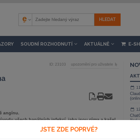
ÁZORY
SOUDNÍ ROZHODNUTÍ
AKTUÁLNĚ
E-S
NO
ID: 23103
upozornění pro uživatele
AKT
na
1
Claud
(onli
1
ě angínu.
ChatG
 úvodu všech banálních infekcí, jako jsou rýma a kašel,
živé 
í apod. Každou bolest v krku ovšem není nutné léčit
JSTE ZDE POPRVÉ?
1
harakteristický vzestup teplot, které nabývají poměrně
Gemin
ěkdy i pití, jsou mrzuté, plačtivé, někdy si stěžují i na