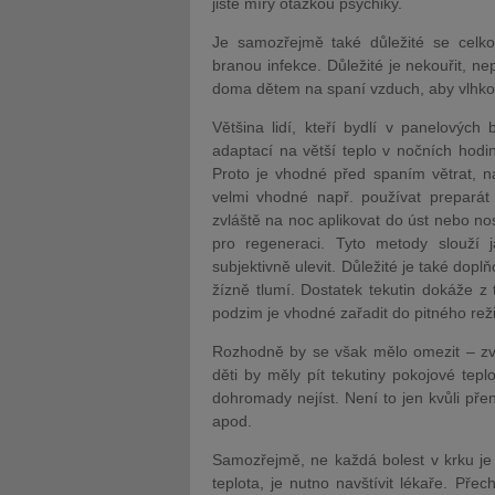
jisté míry otázkou psychiky.
Je samozřejmě také důležité se celkov
branou infekce. Důležité je nekouřit, n
doma dětem na spaní vzduch, aby vlhko
Většina lidí, kteří bydlí v panelovýc
adaptací na větší teplo v nočních hodin
Proto je vhodné před spaním větrat, na 
velmi vhodné např. používat preparát 
zvláště na noc aplikovat do úst nebo nosu
pro regeneraci. Tyto metody slouží j
subjektivně ulevit. Důležité je také dop
žízně tlumí. Dostatek tekutin dokáže z 
podzim je vhodné zařadit do pitného reži
Rozhodně by se však mělo omezit – zvl
děti by měly pít tekutiny pokojové tepl
dohromady nejíst. Není to jen kvůli pře
apod.
Samozřejmě, ne každá bolest v krku je 
teplota, je nutno navštívit lékaře. Př