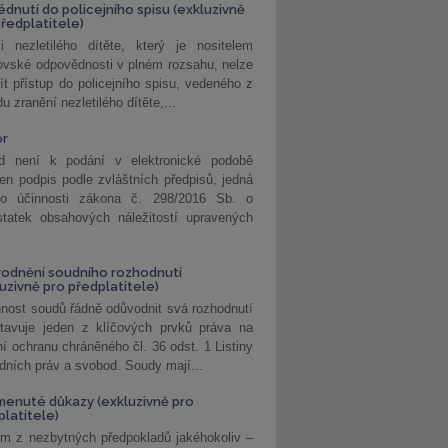
édnutí do policejního spisu (exkluzivně
předplatitele)
i nezletilého dítěte, který je nositelem
ovské odpovědnosti v plném rozsahu, nelze
ít přístup do policejního spisu, vedeného z
u zranění nezletilého dítěte,...
or
d není k podání v elektronické podobě
jen podpis podle zvláštních předpisů, jedná
o účinnosti zákona č. 298/2016 Sb. o
statek obsahových náležitostí upravených
odnění soudního rozhodnutí
luzivně pro předplatitele)
nost soudů řádně odůvodnit svá rozhodnutí
stavuje jeden z klíčových prvků práva na
í ochranu chráněného čl. 36 odst. 1 Listiny
dních práv a svobod. Soudy mají...
enuté důkazy (exkluzivně pro
platitele)
m z nezbytných předpokladů jakéhokoliv –