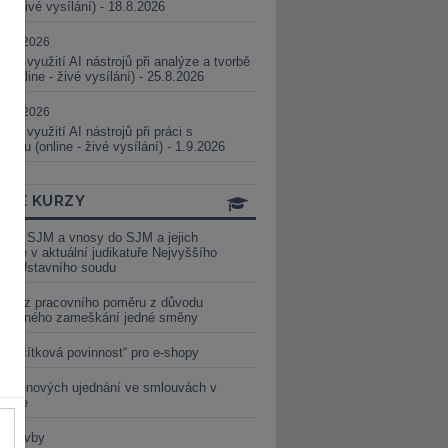
ne - živé vysílání) - 18.8.2026
5.08.2026
ické využití AI nástrojů při analýze a tvorbě
 (online - živé vysílání) - 25.8.2026
1.09.2026
ické využití AI nástrojů při práci s
aturou (online - živé vysílání) - 1.9.2026
INE KURZY
y ze SJM a vnosy do SJM a jejich
izace v aktuální judikatuře Nejvyššího
u a Ústavního soudu
věď z pracovního poměru z důvodu
luveného zameškání jedné směny
„tlačítková povinnost“ pro e-shopy
a cenových ujednání ve smlouvách v
etice
é stavby