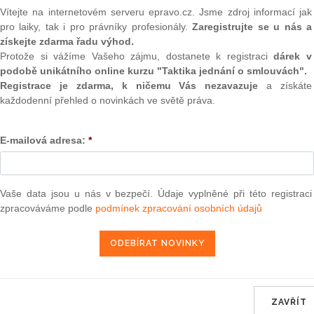
(onli
Vítejte na internetovém serveru epravo.cz. Jsme zdroj informací jak
u rozvoje onemocnění zvracejí.
pro laiky, tak i pro právníky profesionály.
Zaregistrujte se u nás a
2
získejte zdarma řadu výhod.
Prakt
smluv
Protože si vážíme Vašeho zájmu, dostanete k registraci
dárek v
podobě unikátního online kurzu "Taktika jednání o smlouvách".
0
Registrace je zdarma, k ničemu Vás nezavazuje
a získáte
Prakt
každodenní přehled o novinkách ve světě práva.
judik
rakteristická bílými povlaky na krčních mandlích, vysokými
od čelistmi. Hnisavá angína se musí vždy léčit antibiotiky,
t další orgány, např. srdce a ledviny.
E-mailová adresa:
*
ONL
 dostatečný přívod tekutin. Obklady na krk mohou subjektivně
Vnos
valor
ivňují.
soud
Vaše data jsou u nás v bezpečí. Údaje vyplněné při této registraci
léčit antibiotiky. Vyskytují se i formy virových angín,
zpracováváme podle
podmínek zpracování osobních údajů
Výpo
teré odezní spontánně samy.
neom
tvary označované jako afty. Mohou se objevit i na mandlích. I
Nová 
ty, není v těchto případech léčba antibiotiky nutná. Vhodné
ré nastolují pocit rovnováhy v zažívacím traktu (Lactobacillus
Změn
energ
ZAVŘÍT
Čern
ononukleózy – tato choroba však bývá provázena i jinými