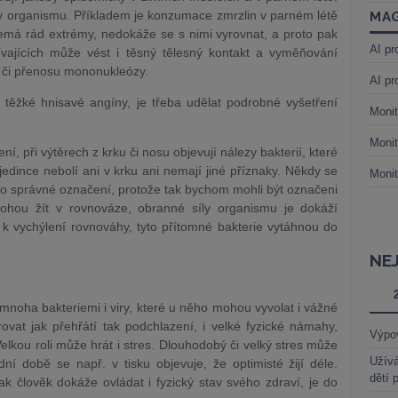
 organismu. Příkladem je konzumace zmrzlin v parném létě
MAG
má rád extrémy, nedokáže se s nimi vyrovnat, a proto pak
AI pr
vajících může vést i těsný tělesný kontakt a vyměňování
ny či přenosu mononukleózy.
AI pr
těžké hnisavé angíny, je třeba udělat podrobné vyšetření
Monit
Monit
, při výtěrech z krku či nosu objevují nálezy bakterií, které
jedince nebolí ani v krku ani nemají jiné příznaky. Někdy se
Monit
ní to správné označení, protože tak bychom mohli být označeni
mohou žít v rovnováze, obranné síly organismu je dokáží
e k vychýlení rovnováhy, tyto přítomné bakterie vytáhnou do
NE
noha bakteriemi i viry, které u něho mohou vyvolat i vážné
ovat jak přehřátí tak podchlazení, i velké fyzické námahy,
Výpo
lkou roli může hrát i stres. Dlouhodobý či velký stres může
Užívá
dní době se např. v tisku objevuje, že optimisté žijí déle.
dětí 
k člověk dokáže ovládat i fyzický stav svého zdraví, je do