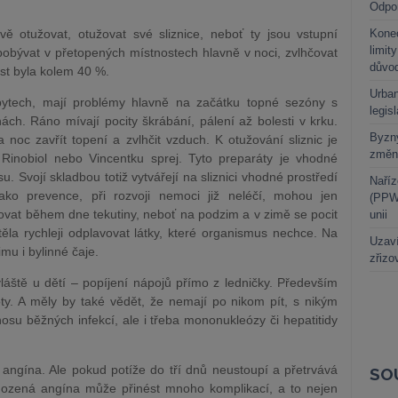
Odpo
ě otužovat, otužovat své sliznice, neboť ty jsou vstupní
Kone
limit
epobývat v přetopených místnostech hlavně v noci, zvlhčovat
důvo
st byla kolem 40 %.
Urban
h bytech, mají problémy hlavně na začátku topné sezóny s
legis
ách. Ráno mívají pocity škrábání, pálení až bolesti v krku.
Byzny
noc zavřít topení a zvlhčit vzduch. K otužování sliznic je
změn
Rinobiol nebo Vincentku sprej. Tyto preparáty je vhodné
. Svojí skladbou totiž vytvářejí na sliznici vhodné prostředí
Naříz
ako prevence, při rozvoji nemoci již neléčí, mohou jen
(PPWR
lňovat během dne tekutiny, neboť na podzim a v zimě se pocit
unii
těla rychleji odplavovat látky, které organismus nechce. Na
Uzaví
mu i bylinné čaje.
zřizo
áště u dětí – popíjení nápojů přímo z ledničky. Především
oty. A měly by také vědět, že nemají po nikom pít, s nikým
nosu běžných infekcí, ale i třeba mononukleózy či hepatitidy
angína. Ale pokud potíže do tří dnů neustoupí a přetrvává
SO
echozená angína může přinést mnoho komplikací, a to nejen