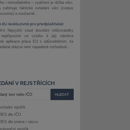
ho i mimořádného – vydržení je držba věci.
 zahrnuje faktické ovládání věci (corpus
ssionis) a současně...
o EU (exkluzivně pro předplatitele)
l-li Nejvyšší soud dovolání stěžovatelky
 nepřípustné ve vztahu k její námitce
dně aplikace práva EU s odůvodněním, že
edené otázce není napadené rozhodnutí...
DÁNÍ V REJSTŘÍCÍCH
bchodní rejstřík
RES dle IČO
RES dle jména / názvu
solvenční rejstřík