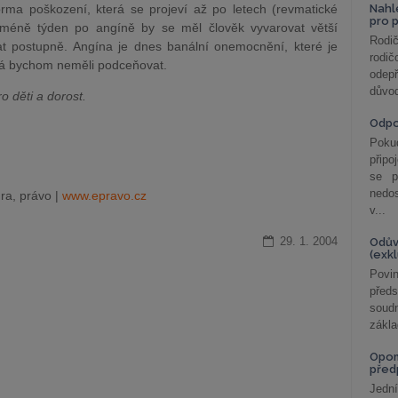
orma poškození, která se projeví až po letech (revmatické
Nahl
pro 
jméně týden po angíně by se měl člověk vyvarovat větší
Rodič
t postupně. Angína je dnes banální onemocnění, které je
rodič
terá bychom neměli podceňovat.
odepř
důvod
o děti a dorost.
Odp
Poku
připo
se p
nedo
ra, právo |
www.epravo.cz
v...
29. 1. 2004
Odův
(exk
Povin
před
soudn
zákla
Opom
před
Jední