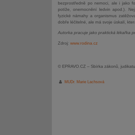
bezprostředně po nemoci, ale i jako f
potíže, onemocnění ledvin apod.). Ne
fyzické námahy a organismus zatěžova
dobře léčitelné, ale má svoje úskalí, k
Autorka pracuje jako praktická lékařka pr
Zdroj:
www.rodina.cz
© EPRAVO.CZ – Sbírka zákonů, judikatu
MUDr. Marie Lachsová