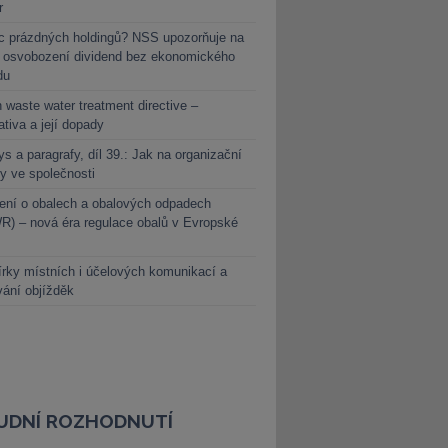
r
c prázdných holdingů? NSS upozorňuje na
y osvobození dividend bez ekonomického
du
 waste water treatment directive –
lativa a její dopady
s a paragrafy, díl 39.: Jak na organizační
y ve společnosti
ení o obalech a obalových odpadech
) – nová éra regulace obalů v Evropské
rky místních i účelových komunikací a
vání objížděk
UDNÍ ROZHODNUTÍ