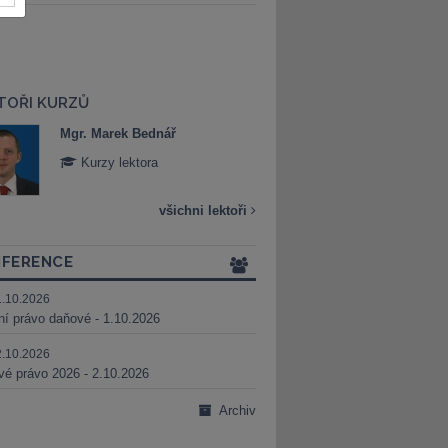
TOŘI KURZŮ
Mgr. Marek Bednář
Mgr. Veronika 
Kurzy lektora
Kurzy lektora
všichni lektoři
FERENCE
1.10.2026
ní právo daňové - 1.10.2026
2.10.2026
é právo 2026 - 2.10.2026
Archiv