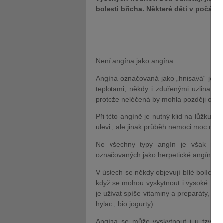
bolesti břicha. Některé děti v počátk
Není angína jako angína
Angína označovaná jako „hnisavá“ je cha
teplotami, někdy i zduřenými uzlinami p
protože neléčená by mohla později ohrozi
Při této angíně je nutný klid na lůžku a
ulevit, ale jinak průběh nemoci moc neovl
Ne všechny typy angín je však nutné 
označovaných jako herpetické angíny, k
V ústech se někdy objevují bílé bolící ú
když se mohou vyskytnout i vysoké teplo
je užívat spíše vitaminy a preparáty, kte
hylac., bio jogurty).
Angína se může vyskytnout i u tzv. m