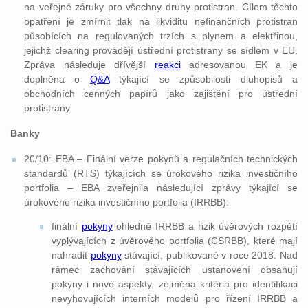
na veřejné záruky pro všechny druhy protistran. Cílem těchto
opatření je zmírnit tlak na likviditu nefinančních protistran
působících na regulovaných trzích s plynem a elektřinou,
jejichž clearing provádějí ústřední protistrany se sídlem v EU.
Zpráva následuje dřívější
reakci
adresovanou EK a je
doplněna o
Q&A
týkající se způsobilosti dluhopisů a
obchodních cenných papírů jako zajištění pro ústřední
protistrany.
Banky
20/10: EBA – Finální verze pokynů a regulačních technických
standardů (RTS) týkajících se úrokového rizika investičního
portfolia – EBA zveřejnila následující zprávy týkající se
úrokového rizika investičního portfolia (IRRBB):
finální
pokyny
ohledně IRRBB a rizik úvěrových rozpětí
vyplývajících z úvěrového portfolia (CSRBB), které mají
nahradit
pokyny
stávající, publikované v roce 2018. Nad
rámec zachování stávajících ustanovení obsahují
pokyny i nové aspekty, zejména kritéria pro identifikaci
nevyhovujících interních modelů pro řízení IRRBB a