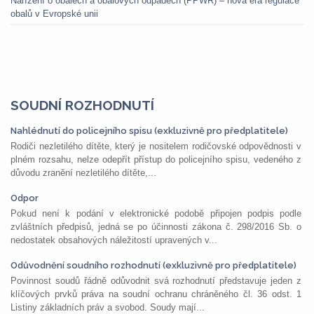
Nařízení o obalech a obalových odpadech (PPWR) – nová éra regulace
obalů v Evropské unii
SOUDNÍ ROZHODNUTÍ
Nahlédnutí do policejního spisu (exkluzivně pro předplatitele)
Rodiči nezletilého dítěte, který je nositelem rodičovské odpovědnosti v
plném rozsahu, nelze odepřít přístup do policejního spisu, vedeného z
důvodu zranění nezletilého dítěte,...
Odpor
Pokud není k podání v elektronické podobě připojen podpis podle
zvláštních předpisů, jedná se po účinnosti zákona č. 298/2016 Sb. o
nedostatek obsahových náležitostí upravených v...
Odůvodnění soudního rozhodnutí (exkluzivně pro předplatitele)
Povinnost soudů řádně odůvodnit svá rozhodnutí představuje jeden z
klíčových prvků práva na soudní ochranu chráněného čl. 36 odst. 1
Listiny základních práv a svobod. Soudy mají...