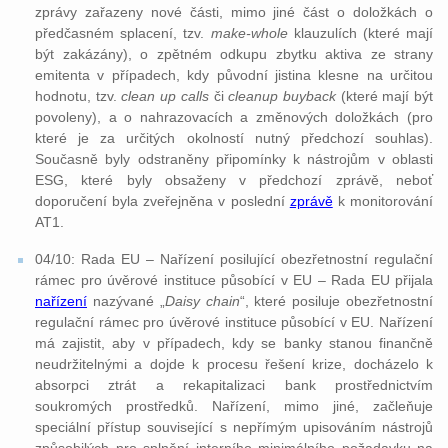
zprávy zařazeny nové části, mimo jiné část o doložkách o
předčasném splacení, tzv.
make-whole
klauzulích (které mají
být zakázány), o zpětném odkupu zbytku aktiva ze strany
emitenta v případech, kdy původní jistina klesne na určitou
hodnotu, tzv.
clean up calls
či
cleanup buyback
(které mají být
povoleny), a o nahrazovacích a změnových doložkách (pro
které je za určitých okolností nutný předchozí souhlas).
Současně byly odstraněny připomínky k nástrojům v oblasti
ESG, které byly obsaženy v předchozí zprávě, neboť
doporučení byla zveřejněna v poslední
zprávě
k monitorování
AT1.
04/10: Rada EU – Nařízení posilující
obezřetnostní regulační
rámec pro úvěrové instituce působící v EU – Rada EU přijala
nařízení
nazývané „
Daisy chain
“, které posiluje obezřetnostní
regulační rámec pro úvěrové instituce působící v EU. Nařízení
má zajistit, aby v případech, kdy se banky stanou finančně
neudržitelnými a dojde k procesu řešení krize, docházelo k
absorpci ztrát a rekapitalizaci bank prostřednictvím
soukromých prostředků. Nařízení, mimo jiné, začleňuje
speciální přístup související s nepřímým upisováním nástrojů