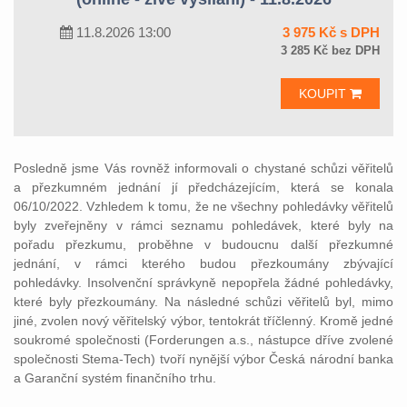
11.8.2026 13:00
3 975 Kč s DPH
3 285 Kč bez DPH
KOUPIT
Posledně jsme Vás rovněž informovali o chystané schůzi věřitelů
a přezkumném jednání jí předcházejícím, která se konala
06/10/2022. Vzhledem k tomu, že ne všechny pohledávky věřitelů
byly zveřejněny v rámci seznamu pohledávek, které byly na
pořadu přezkumu, proběhne v budoucnu další přezkumné
jednání, v rámci kterého budou přezkoumány zbývající
pohledávky. Insolvenční správkyně nepopřela žádné pohledávky,
které byly přezkoumány. Na následné schůzi věřitelů byl, mimo
jiné, zvolen nový věřitelský výbor, tentokrát tříčlenný. Kromě jedné
soukromé společnosti (Forderungen a.s., nástupce dříve zvolené
společnosti Stema-Tech) tvoří nynější výbor Česká národní banka
a Garanční systém finančního trhu.