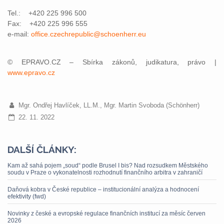
Tel.: +420 225 996 500
Fax: +420 225 996 555
e-mail:
office.czechrepublic@schoenherr.eu
© EPRAVO.CZ – Sbírka zákonů, judikatura, právo |
www.epravo.cz
Mgr. Ondřej Havlíček, LL.M., Mgr. Martin Svoboda (Schönherr)
22. 11. 2022
DALŠÍ ČLÁNKY:
Kam až sahá pojem „soud“ podle Brusel I bis? Nad rozsudkem Městského
soudu v Praze o vykonatelnosti rozhodnutí finančního arbitra v zahraničí
Daňová kobra v České republice – institucionální analýza a hodnocení
efektivity (fwd)
Novinky z české a evropské regulace finančních institucí za měsíc červen
2026