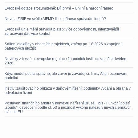
Evropské dotace srozumitelně: Díl první – Unijní a národní rámec
Novela ZISIF ve světle AIFMD II: co přinese správcům fondů?
Evropská unie mění pravidla plateb: více odpovědnosti, intenzivnější
zpracování dat, více kontrol
Sdílení elektřiny v obecních projektech, změny po 1.8.2026 a zapojení
bateriových úložišť
Novinky z české a evropské regulace finančních institucí za měsíc květen
2026
Když model počítá správně, ale závěr je zavádějící: limity AI při oceňování
podniků
Institut zajišťovacího příkazu v daňovém řízení: podmínky vydání a obrana v
odvolacím řízení
Postavení finančního arbitra v kontextu nařízení Brusel I bis - Funkční pojetí
„soudu“, osvědčení podle čl. 53 a možnost výkonu nálezu v jiných členských
státech EU