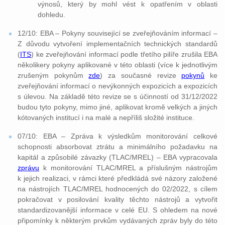
výnosů, který by mohl vést k opatřením v oblasti
dohledu.
12/10: EBA – Pokyny související se zveřejňováním informací –
Z důvodu vytvoření implementačních technických standardů
(
ITS
) ke zveřejňování informací podle třetího pilíře zrušila EBA
několikery pokyny aplikované v této oblasti (více k jednotlivým
zrušeným pokynům
zde
) za současné revize
pokynů
ke
zveřejňování informací o nevýkonných expozicích a expozicích
s úlevou. Na základě této revize se s účinností od 31/12/2022
budou tyto pokyny, mimo jiné, aplikovat kromě velkých a jiných
kótovaných institucí i na malé a nepříliš složité instituce.
07/10: EBA – Zpráva k výsledkům monitorování celkové
schopnosti absorbovat ztrátu a minimálního požadavku na
kapitál a způsobilé závazky (TLAC/MREL) – EBA vypracovala
zprávu
k monitorování TLAC/MREL a příslušným nástrojům
k jejich realizaci, v rámci které předkládá své názory založené
na nástrojích TLAC/MREL hodnocených do 02/2022, s cílem
pokračovat v posilování kvality těchto nástrojů a vytvořit
standardizovanější informace v celé EU. S ohledem na nové
připomínky k některým prvkům vydávaných zpráv byly do této