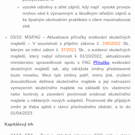
vysoké odměny a střet zájmů, kdy např. vysoké provize
mohou vést k významným a škodlivým střetům zájmů a
ke špatným obchodním praktikám s cílem maximalizovat
zisk.
03/10: MS/FAÚ – Aktualizace příručky evidování skutečných
majitelů – V souvislosti s přijetím zákona č.
245/2022
Sb.,
kterým se mění zákon č.
37/2021
Sb., o evidenci skutečných
majitelů, který nabyl účinnosti k 01/10/2022, aktualizovalo
ministerstvo spravedlnosti spolu s FAÚ
Příručku
evidování
skutečných majitelů tak, aby odrážela změny představené
touto novelou. Mezi tyto změny patří, mimo jiné, zrušení
dvousložkové definice skutečného majitele a její nahrazení
vymezením skutečného majitele na základě tzv. vlastnictví
nebo kontroly a zavedení povinnosti evidovat skutečného
majitele u některých nových subjektů. Povinnosti dle přijatých
změn je třeba splnit v rámci přechodného období, a to do
01/04/2023.
Kapitálový trh