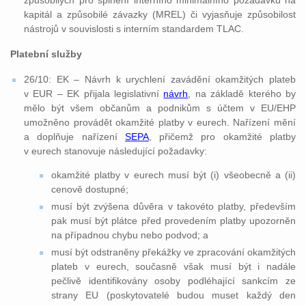
způsobilých pro splnění interního minimálního požadavku na
kapitál a způsobilé závazky (MREL) či vyjasňuje způsobilost
nástrojů v souvislosti s interním standardem TLAC.
Platební služby
26/10: EK – Návrh k urychlení zavádění okamžitých plateb
v EUR – EK přijala legislativní
návrh
, na základě kterého by
mělo být všem občanům a podnikům s účtem v EU/EHP
umožněno provádět okamžité platby v eurech. Nařízení mění
a doplňuje nařízení
SEPA
, přičemž pro okamžité platby
v eurech stanovuje následující požadavky:
okamžité platby v eurech musí být (i) všeobecně a (ii)
cenově dostupné;
musí být zvýšena důvěra v takovéto platby, především
pak musí být plátce před provedením platby upozorněn
na případnou chybu nebo podvod; a
musí být odstraněny překážky ve zpracování okamžitých
plateb v eurech, současně však musí být i nadále
pečlivě identifikovány osoby podléhající sankcím ze
strany EU (poskytovatelé budou muset každý den