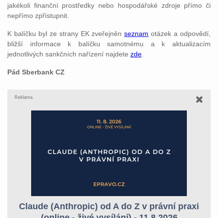
jakékoli finanční prostředky nebo hospodářské zdroje přímo či
nepřímo zpřístupnit.
K balíčku byl ze strany EK zveřejněn
seznam
otázek a odpovědí,
bližší informace k balíčku samotnému a k aktualizacím
jednotlivých sankčních nařízení najdete
zde
.
Pád Sberbank CZ
Reklama
Claude (Anthropic) od A do Z v právní praxi
(online - živé vysílání) - 11.8.2026