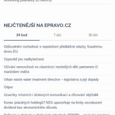
Monitoring judikatury (6 měsíců)
NEJČTENĚJŠÍ NA EPRAVO.CZ
24 hod
7 dní
30 dní
Odůvodnění rozhodnutí o nepoložení předběžné otázky Soudnímu
dvoru EU
Výpověď pro nadbytečnost
Užívání nemovitosti ve vlastnictví nezletilých dětí partnerem či
manželem rodiče
Urban waste water treatment directive – legislativa a její dopady
Odpor
Uzavírky místních i účelových komunikací a zřizování objížděk
Konec prázdných holdingů? NSS upozorňuje na limity osvobození
dividend bez ekonomického důvodu