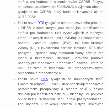
kritéria pro hodnocení a monitorování CSRBB. Pokyny
se začnou uplatňovat od 30/06/2023 s výjimkou obsahu
týkajícího se CSRBB, který bude aplikovatelný až od
31/12/2023;
finální návrh
RTS
týkající se standardizovaného přístupu
k IRRBB, v rámci kterých jsou, mimo jiné, specifikována
kritéria pro hodnocení rizik vyvstávajících z možných
změn úrokových sazeb, které ovlivňují jak ekonomickou
hodnotu vlastního kapitálu (EVE), tak čisté úrokové
výnosy (NII) z investičního portfolia instituce. RTS dále
poskytnou zjednodušený standardizovaný přístup pro
menší a nekomplexní instituce, upravené prahové
hodnoty pro modelování předpokladů chování, které se
mají používat v kombinaci se standardizovanými
omezeními a předpoklady; a
finální návrh
RTS
týkajících se dohledových testů
zvláštních případů u IRRBB, které specifikují modelové a
parametrické předpoklady a scénáře šoků v oblasti
dohledu pro identifikaci institucí, u nichž by EVE poklesla
o více než 15 % kapitálu Tier 1, a také pro vyhodnocení,
zda dochází k velkému poklesu čistých úrokových