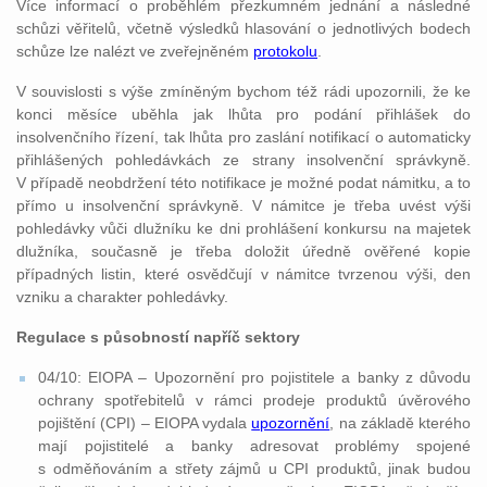
Více informací o proběhlém přezkumném jednání a následné
schůzi věřitelů, včetně výsledků hlasování o jednotlivých bodech
schůze lze nalézt ve zveřejněném
protokolu
.
V souvislosti s výše zmíněným bychom též rádi upozornili, že ke
konci měsíce uběhla jak lhůta pro podání přihlášek do
insolvenčního řízení, tak lhůta pro zaslání notifikací o automaticky
přihlášených pohledávkách ze strany insolvenční správkyně.
V případě neobdržení této notifikace je možné podat námitku, a to
přímo u insolvenční správkyně. V námitce je třeba uvést výši
pohledávky vůči dlužníku ke dni prohlášení konkursu na majetek
dlužníka, současně je třeba doložit úředně ověřené kopie
případných listin, které osvědčují v námitce tvrzenou výši, den
vzniku a charakter pohledávky.
Regulace s působností napříč sektory
04/10: EIOPA – Upozornění pro pojistitele a banky z důvodu
ochrany spotřebitelů v rámci prodeje produktů úvěrového
pojištění (CPI) – EIOPA vydala
upozornění
, na základě kterého
mají pojistitelé a banky adresovat problémy spojené
s odměňováním a střety zájmů u CPI produktů, jinak budou