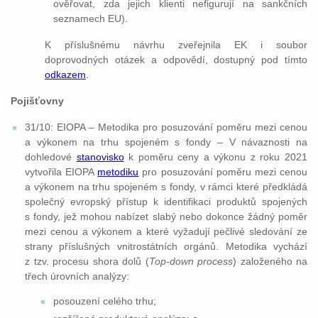
ověřovat, zda jejich klienti nefigurují na sankčních
seznamech EU).
K příslušnému návrhu zveřejnila EK i soubor
doprovodných otázek a odpovědí, dostupný pod tímto
odkazem
.
Pojišťovny
31/10: EIOPA – Metodika pro posuzování poměru mezi cenou
a výkonem na trhu spojeném s fondy – V návaznosti na
dohledové
stanovisko
k poměru ceny a výkonu z roku 2021
vytvořila EIOPA
metodiku
pro posuzování poměru mezi cenou
a výkonem na trhu spojeném s fondy, v rámci které předkládá
společný evropský přístup k identifikaci produktů spojených
s fondy, jež mohou nabízet slabý nebo dokonce žádný poměr
mezi cenou a výkonem a které vyžadují pečlivé sledování ze
strany příslušných vnitrostátních orgánů. Metodika vychází
z tzv. procesu shora dolů (
Top-down process
) založeného na
třech úrovních analýzy:
posouzení celého trhu;