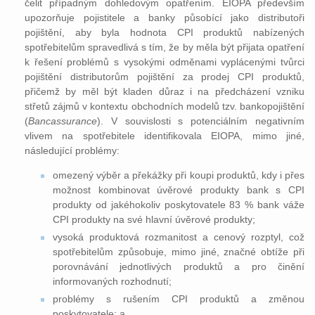
čelit případným dohledovým opatřením. EIOPA především
upozorňuje pojistitele a banky působící jako distributoři
pojištění, aby byla hodnota CPI produktů nabízených
spotřebitelům spravedlivá s tím, že by měla být přijata opatření
k řešení problémů s vysokými odměnami vyplácenými tvůrci
pojištění distributorům pojištění za prodej CPI produktů,
přičemž by měl být kladen důraz i na předcházení vzniku
střetů zájmů v kontextu obchodních modelů tzv. bankopojištění
(
Bancassurance
). V souvislosti s potenciálním negativním
vlivem na spotřebitele identifikovala EIOPA, mimo jiné,
následující problémy:
omezený výběr a překážky při koupi produktů, kdy i přes
možnost kombinovat úvěrové produkty bank s CPI
produkty od jakéhokoliv poskytovatele 83 % bank váže
CPI produkty na své hlavní úvěrové produkty;
vysoká produktová rozmanitost a cenový rozptyl, což
spotřebitelům způsobuje, mimo jiné, značné obtíže při
porovnávání jednotlivých produktů a pro činění
informovaných rozhodnutí;
problémy s rušením CPI produktů a změnou
poskytovatele; a