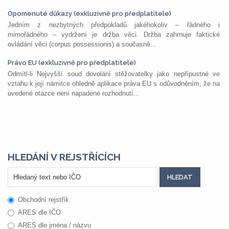
Opomenuté důkazy (exkluzivně pro předplatitele)
Jedním z nezbytných předpokladů jakéhokoliv – řádného i
mimořádného – vydržení je držba věci. Držba zahrnuje faktické
ovládání věci (corpus possessionis) a současně...
Právo EU (exkluzivně pro předplatitele)
Odmítl-li Nejvyšší soud dovolání stěžovatelky jako nepřípustné ve
vztahu k její námitce ohledně aplikace práva EU s odůvodněním, že na
uvedené otázce není napadené rozhodnutí...
HLEDÁNÍ V REJSTŘÍCÍCH
Obchodní rejstřík
ARES dle IČO
ARES dle jména / názvu