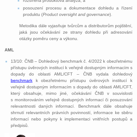
rozšířená produktová analýza; a
posouzení procesu a dokumentace dohledu a řízení
produktu (
Product oversight and governance
).
Metodika dále vyjasňuje tvůrcům a distributorům pojištění,
jaká jsou očekávání ze strany dohledu při adresování
otázky poměru ceny a výkonu.
AML
13/10: ČNB – Dohledový benchmark č. 4/2022 k obezřetnému
přístupu úvěrových institucí k veřejně dostupným informacím s
dopady do oblasti AML/CFT – ČNB vydala dohledový
benchmark
k obezřetnému přístupu úvěrových institucí k
veřejně dostupným informacím s dopady do oblasti AML/CFT,
který obsahuje, mimo jiné, očekávání ČNB v souvislosti
s monitorováním veřejně dostupných informací či posuzování
relevantnosti daných informací. Benchmark dále obsahuje
shrnutí relevantních právních povinností, informace ke sběru
informací nebo pokyny k implementaci vnitřních postupů a
předpisů.