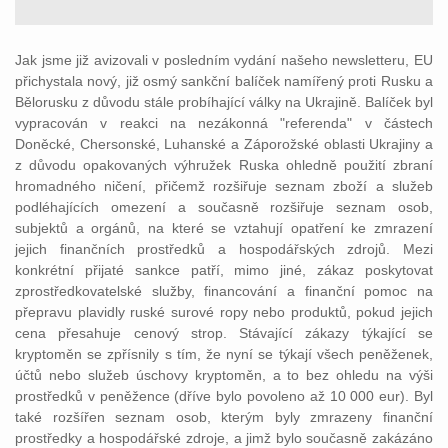
Jak jsme již avizovali v posledním vydání našeho newsletteru, EU
přichystala nový, již osmý sankční balíček namířený proti Rusku a
Bělorusku z důvodu stále probíhající války na Ukrajině. Balíček byl
vypracován v reakci na nezákonná "referenda" v částech
Doněcké, Chersonské, Luhanské a Záporožské oblasti Ukrajiny a
z důvodu opakovaných výhružek Ruska ohledně použití zbraní
hromadného ničení, přičemž rozšiřuje seznam zboží a služeb
podléhajících omezení a současně rozšiřuje seznam osob,
subjektů a orgánů, na které se vztahují opatření ke zmrazení
jejich finančních prostředků a hospodářských zdrojů. Mezi
konkrétní přijaté sankce patří, mimo jiné, zákaz poskytovat
zprostředkovatelské služby, financování a finanční pomoc na
přepravu plavidly ruské surové ropy nebo produktů, pokud jejich
cena přesahuje cenový strop. Stávající zákazy týkající se
kryptoměn se zpřísnily s tím, že nyní se týkají všech peněženek,
účtů nebo služeb úschovy kryptoměn, a to bez ohledu na výši
prostředků v peněžence (dříve bylo povoleno až 10 000 eur). Byl
také rozšířen seznam osob, kterým byly zmrazeny finanční
prostředky a hospodářské zdroje, a jimž bylo současně zakázáno