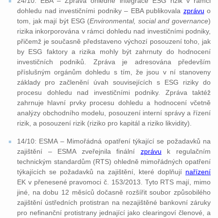
24/10: EBA – Zpráva ohledně integrace ESG rizik v rámci
dohledu nad investičními podniky – EBA publikovala
zprávu
o
tom, jak mají být ESG (
Environmental, social and governance
)
rizika inkorporována v rámci dohledu nad investičními podniky,
přičemž je současně představeno výchozí posouzení toho, jak
by ESG faktory a rizika mohly být zahrnuty do hodnocení
investičních podniků. Zpráva je adresována především
příslušným orgánům dohledu s tím, že jsou v ní stanoveny
základy pro začlenění úvah souvisejících s ESG riziky do
procesu dohledu nad investičními podniky. Zpráva taktéž
zahrnuje hlavní prvky procesu dohledu a hodnocení včetně
analýzy obchodního modelu, posouzení interní správy a řízení
rizik, a posouzení rizik (riziko pro kapitál a riziko likvidity).
14/10: ESMA – Mimořádná opatření týkající se požadavků na
zajištění – ESMA zveřejnila finální
zprávu
k regulačním
technickým standardům (RTS) ohledně mimořádných opatření
týkajících se požadavků na zajištění, které doplňují
nařízení
EK v přenesené pravomoci č. 153/2013. Tyto RTS mají, mimo
jiné, na dobu 12 měsíců dočasně rozšířit soubor způsobilého
zajištění ústředních protistran na nezajištěné bankovní záruky
pro nefinanční protistrany jednající jako clearingoví členové, a