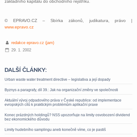
základního kapitálu do obchodního rejstříku.
© EPRAVO.CZ – Sbírka zákonů, judikatura, právo |
www.epravo.cz
redakce epravo.cz (jam)
29. 1. 2002
DALŠÍ ČLÁNKY:
Urban waste water treatment directive – legislativa a její dopady
Byznys a paragrafy, díl 39.: Jak na organizační změny ve společnosti
Aktuální vývoj odpadového práva v České republice: od implementace
evropských cílů k praktickým problémům aplikační praxe
Konec prázdných holdingů? NSS upozorňuje na limity osvobození dividend
bez ekonomického důvodu
Limity hudebního samplingu aneb konečně víme, co je pastiš