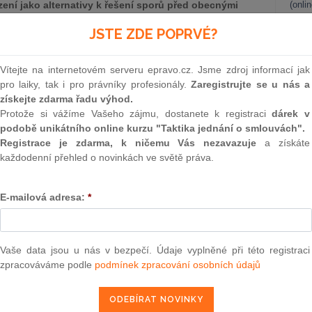
zení jako alternativy k řešení sporů před obecnými
(onli
zn. sporech vzniklých ze spotřebitelských smluv
2
JSTE ZDE POPRVÉ?
y).
Prakt
smluv
Vítejte na internetovém serveru epravo.cz. Jsme zdroj informací jak
0
pro laiky, tak i pro právníky profesionály.
Zaregistrujte se u nás a
Prakt
získejte zdarma řadu výhod.
judik
Protože si vážíme Vašeho zájmu, dostanete k registraci
dárek v
podobě unikátního online kurzu "Taktika jednání o smlouvách".
ONL
Registrace je zdarma, k ničemu Vás nezavazuje
a získáte
každodenní přehled o novinkách ve světě práva.
Vnos
valor
soud
E-mailová adresa:
*
onstruuje Ministerstvo spravedlnosti několik opatření, které
Výpo
ehož účastníkem je spotřebitel, proběhlo plně v souladu se
neom
šechna svá práva. Jedná se zejména o povinnost sjednávání
Nová 
Vaše data jsou u nás v bezpečí. Údaje vyplněné při této registraci
 tak, aby se zamezilo „utajení“ rozhodčí smlouvy ve změti
zpracováváme podle
podmínek zpracování osobních údajů
ž jsou obvyklou součástí spotřebitelských smluv. Ve
Změn
ště mohli rozhodovat jen rozhodci s vyšší než dosavadní
energ
kolským vzděláním, evidovaní v seznamu rozhodců vedeným
Čern
ských sporech by nesmělo být rozhodováno na základě zásad