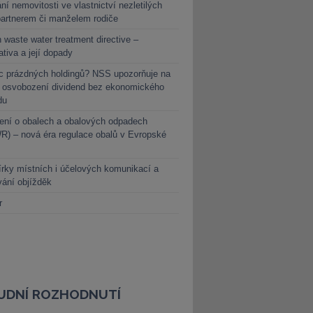
ní nemovitosti ve vlastnictví nezletilých
partnerem či manželem rodiče
 waste water treatment directive –
lativa a její dopady
c prázdných holdingů? NSS upozorňuje na
y osvobození dividend bez ekonomického
du
ení o obalech a obalových odpadech
) – nová éra regulace obalů v Evropské
rky místních i účelových komunikací a
vání objížděk
r
UDNÍ ROZHODNUTÍ