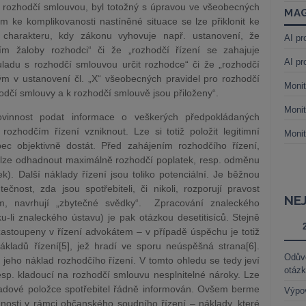
ný rozhodčí smlouvou, byl totožný s úpravou ve všeobecných
MAG
m ke komplikovanosti nastíněné situace se lze přiklonit ke
o charakteru, kdy zákonu vyhovuje např. ustanovení, že
AI pr
ím žaloby rozhodci“ či že „rozhodčí řízení se zahajuje
AI pr
adu s rozhodčí smlouvou určit rozhodce“ či že „rozhodčí
m v ustanovení čl. „X“ všeobecných pravidel pro rozhodčí
Monit
hodčí smlouvy a k rozhodčí smlouvě jsou přiloženy“.
Monit
vinnost podat informace o veškerých předpokládaných
rozhodčím řízení vzniknout. Lze si totiž položit legitimní
Monit
ec objektivně dostát. Před zahájením rozhodčího řízení,
, lze odhadnout maximálně rozhodčí poplatek, resp. odměnu
). Další náklady řízení jsou toliko potenciální. Je běžnou
čnost, zda jsou spotřebiteli, či nikoli, rozporují pravost
NE
ím, navrhují „zbytečné svědky“. Zpracování znaleckého
-li znaleckého ústavu) je pak otázkou desetitisíců. Stejně
zastoupeny v řízení advokátem – v případě úspěchu je totiž
ákladů řízení[5], jež hradí ve sporu neúspěšná strana[6].
Odůvo
y jeho náklad rozhodčího řízení. V tomto ohledu se tedy jeví
otáz
sp. kladoucí na rozhodčí smlouvu nesplnitelné nároky. Lze
ákladové položce spotřebitel řádně informován. Ovšem berme
Výpo
nosti v rámci občanského soudního řízení – náklady, které