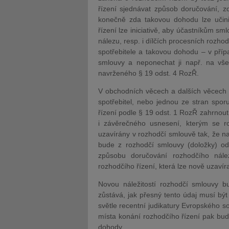
řízení sjednávat způsob doručování, z
konečně zda takovou dohodu lze učini
řízení lze iniciativě, aby účastníkům 
nálezu, resp. i dílčích procesních rozho
spotřebitele a takovou dohodu – v přípa
smlouvy a neponechat ji např. na vše
navrženého § 19 odst. 4 RozŘ.
V obchodních věcech a dalších věcech ne
spotřebitel, nebo jednou ze stran spor
řízení podle § 19 odst. 1 RozŘ zahrnout
i závěrečného usnesení, kterým se r
uzavírány v rozhodčí smlouvě tak, že na
bude z rozhodčí smlouvy (doložky) o
způsobu doručování rozhodčího nále
rozhodčího řízení, která lze nově uzavír
Novou náležitostí rozhodčí smlouvy b
zůstává, jak přesný tento údaj musí být
světle recentní judikatury Evropského 
místa konání rozhodčího řízení pak bud
dohody.