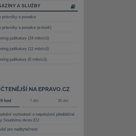
AZÍNY A SLUŽBY
o právníky a poradce
o právníky a poradce (e-book)
oring judikatury (24 měsíců)
oring judikatury (12 měsíců)
oring judikatury (6 měsíců)
JČTENĚJŠÍ NA EPRAVO.CZ
24 hod
7 dní
30 dní
dnění rozhodnutí o nepoložení předběžné
ky Soudnímu dvoru EU
věď pro nadbytečnost