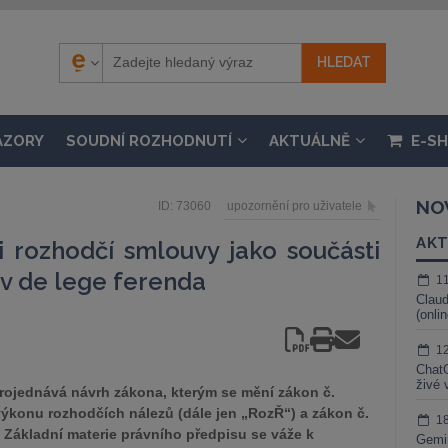
ÁZORY
SOUDNÍ ROZHODNUTÍ
AKTUÁLNĚ
E-S
NO
ID: 73060
upozornění pro uživatele
AKT
ti rozhodčí smlouvy jako součásti
v de lege ferenda
1
Claud
(onli
1
ChatG
živé 
projednává návrh zákona, kterým se mění zákon č.
výkonu rozhodčích nálezů (dále jen „RozŘ“) a zákon č.
1
 Základní materie právního předpisu se váže k
Gemin