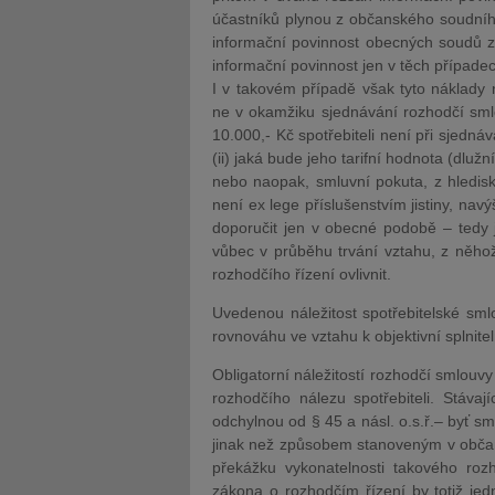
účastníků plynou z občanského soudního
informační povinnost obecných soudů zá
informační povinnost jen v těch případe
I v takovém případě však tyto náklady n
ne v okamžiku sjednávání rozhodčí smlo
10.000,- Kč spotřebiteli není při sjedná
(ii) jaká bude jeho tarifní hodnota (dlužn
nebo naopak, smluvní pokuta, z hledis
není ex lege příslušenstvím jistiny, nav
doporučit jen v obecné podobě – tedy j
vůbec v průběhu trvání vztahu, z něho
rozhodčího řízení ovlivnit.
Uvedenou náležitost spotřebitelské sml
rovnováhu ve vztahu k objektivní splnite
Obligatorní náležitostí rozhodčí smlouv
rozhodčího nálezu spotřebiteli. Stávaj
odchylnou od § 45 a násl. o.s.ř.– byť s
jinak než způsobem stanoveným v obča
překážku vykonatelnosti takového rozh
zákona o rozhodčím řízení by totiž je