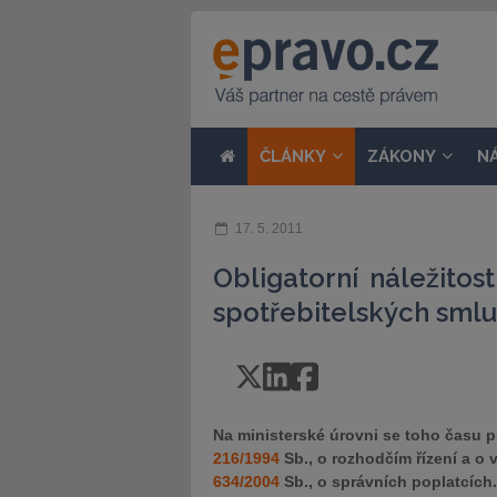
ČLÁNKY
ZÁKONY
N
17. 5. 2011
Obligatorní náležitos
spotřebitelských smlu
Na ministerské úrovni se toho času 
216/1994
Sb., o rozhodčím řízení a o 
634/2004
Sb., o správních poplatcích.