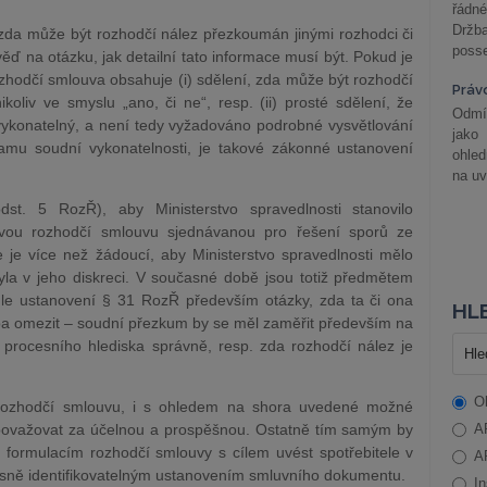
řádné
Držba
 zda může být rozhodčí nález přezkoumán jinými rozhodci či
posse
věď na otázku, jak detailní tato informace musí být. Pokud je
zhodčí smlouva obsahuje (i) sdělení, zda může být rozhodčí
Práv
koliv ve smyslu „ano, či ne“, resp. (ii) prosté sdělení, že
Odmít
ykonatelný, a není tedy vyžadováno podrobné vysvětlování
jako
mu soudní vykonatelnosti, je takové zákonné ustanovení
ohle
na uv
t. 5 RozŘ), aby Ministerstvo spravedlnosti stanovilo
vou rozhodčí smlouvu sjednávanou pro řešení sporů ze
 je více než žádoucí, aby Ministerstvo spravedlnosti mělo
yla v jeho diskreci. V současné době jsou totiž předmětem
dle ustanovení § 31 RozŘ především otázky, zda ta či ona
HLE
eba omezit – soudní přezkum by se měl zaměřit především na
 procesního hlediska správně, resp. zda rozhodčí nález je
O
 rozhodčí smlouvu, i s ohledem na shora uvedené možné
považovat za účelnou a prospěšnou. Ostatně tím samým by
A
 formulacím rozhodčí smlouvy s cílem uvést spotřebitele v
A
asně identifikovatelným ustanovením smluvního dokumentu.
In