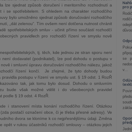
Nahl
da lze sjednat způsob doručení i meritorního rozhodnutí a
pro 
t i se spotřebitelem. S ohledem na charakter rozhodčího
Rodič
smlouvy bylo umožněno sjednat způsob doručování rozhodčího
rodič
dnutí, „dát zelenou“. Tím ovšem není dotčena nutnost chránit
odepř
dě spotřebitelských smluv - učinit přímo součástí rozhodčí
důvod
obecných pravidlech pro rozhodčí řízení ve smyslu nově
Odp
Poku
spotřebitelských, tj. těch, kde jednou ze stran sporu není
připo
u není dodavatel (podnikatel), lze pod dohodu o postupu v
se p
nedo
 nově i smluvní úpravu doručování rozhodčího nálezu, jakož
v...
ozhodčí řízení končí. Je zřejmé, že tyto dohody budou
 pravidla postupu v řízení ve smyslu ust. § 19 odst. 1 RozŘ
Odův
dkazováno tak, jak tomu bylo dosud. Dohodu o smluvním
(exk
zu bude však možné vtělit i do všeobecných pravidel
Povin
at podle § 19 odst. 4 RozŘ.
před
soudn
ude i stanovení místa konání rozhodčího řízení. Otázkou
zákla
 (zda postačí označení obce, či je třeba přesné adresy). Ve
soudního dvora se kloníme k co nejpřesnějšímu údaji. Změna
Opom
před
e opět v rukou účastníků rozhodčí smlouvy – otázkou jejich
Jední