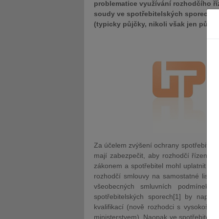
problematice využívání rozhodčího ří
soudy ve spotřebitelských sporech, t
(typicky půjčky, nikoli však jen půjčk
Za účelem zvýšení ochrany spotřebitele k
mají zabezpečit, aby rozhodčí řízení, j
zákonem a spotřebitel mohl uplatnit v
rozhodčí smlouvy na samostatné listině
všeobecných smluvních podmínek, je
spotřebitelských sporech[1] by napří
kvalifikací (nově rozhodci s vysokoš
ministerstvem). Naopak ve spotřebitel