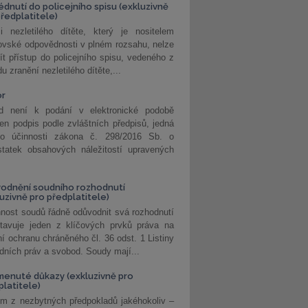
édnutí do policejního spisu (exkluzivně
předplatitele)
i nezletilého dítěte, který je nositelem
ovské odpovědnosti v plném rozsahu, nelze
ít přístup do policejního spisu, vedeného z
u zranění nezletilého dítěte,...
or
d není k podání v elektronické podobě
jen podpis podle zvláštních předpisů, jedná
o účinnosti zákona č. 298/2016 Sb. o
statek obsahových náležitostí upravených
odnění soudního rozhodnutí
luzivně pro předplatitele)
nost soudů řádně odůvodnit svá rozhodnutí
stavuje jeden z klíčových prvků práva na
í ochranu chráněného čl. 36 odst. 1 Listiny
dních práv a svobod. Soudy mají...
enuté důkazy (exkluzivně pro
platitele)
m z nezbytných předpokladů jakéhokoliv –