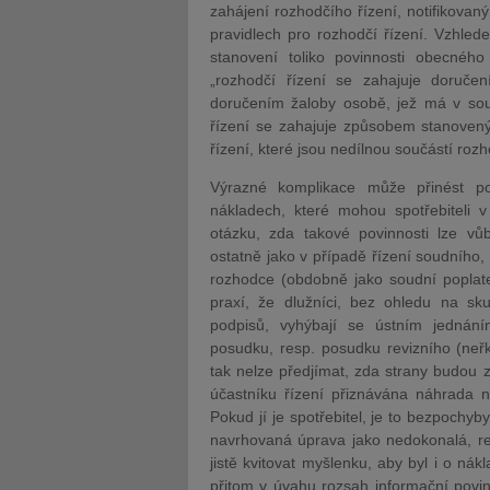
zahájení rozhodčího řízení, notifikova
pravidlech pro rozhodčí řízení. Vzhlede
stanovení toliko povinnosti obecnéh
„rozhodčí řízení se zahajuje doručen
doručením žaloby osobě, jež má v soul
řízení se zahajuje způsobem stanovený
řízení, které jsou nedílnou součástí roz
Výrazné komplikace může přinést po
nákladech, které mohou spotřebiteli v 
otázku, zda takové povinnosti lze vůb
ostatně jako v případě řízení soudního
rozhodce (obdobně jako soudní poplatek
praxí, že dlužníci, bez ohledu na skute
podpisů, vyhýbají se ústním jednán
posudku, resp. posudku revizního (neřku
tak nelze předjímat, zda strany budou 
účastníku řízení přiznávána náhrada n
Pokud jí je spotřebitel, je to bezpochyb
navrhovaná úprava jako nedokonalá, re
jistě kvitovat myšlenku, aby byl i o n
přitom v úvahu rozsah informační povin