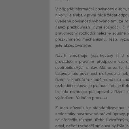
V případě informační povinnosti o tom,
nikoliv, je třeba v první řádě žádat odpo
uvedené povinnosti vyhověno tím, že ro
nález přezkoumán jinými rozhodci, či ni
pravomocný rozhodčí nález je soudně v
přezkumného mechanismu, resp. význa
jistě akceptovatelné.
Návrh umožňuje (navrhovaný § 3 ods
prováděcím právním předpisem vzoro
spotřebitelských smluv. Máme za to, že
takovou tuto povinnost uloženou a neb
řízení o zrušení rozhodčího nálezu po
rozhodčí smlouva je platnou. Toto je tř
to, zda rozhodce postupoval v řízení z
výsledkem řádného procesu.
Z toho důvodu lze standardizovanou
nedostatky navrhované právní úpravy, 
se předešlo různým, třeba i zastřeným,
omyl, neboť rozhodčí smlouva by byla j