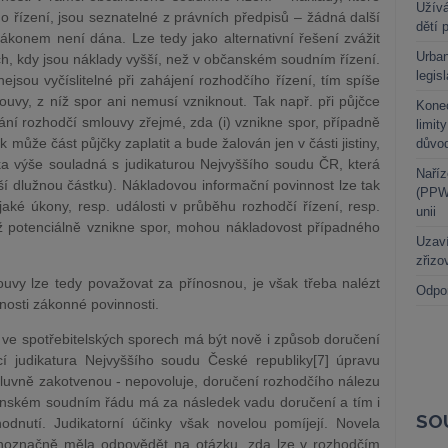
Užívá
 řízení, jsou seznatelné z právních předpisů – žádná další
dětí 
konem není dána. Lze tedy jako alternativní řešení zvážit
Urban
ch, kdy jsou náklady vyšší, než v občanském soudním řízení.
legis
ejsou vyčíslitelné při zahájení rozhodčího řízení, tím spíše
uvy, z níž spor ani nemusí vzniknout. Tak např. při půjčce
Kone
vání rozhodčí smlouvy zřejmé, zda (i) vznikne spor, případně
limit
ík může část půjčky zaplatit a bude žalován jen v části jistiny,
důvo
ka výše souladná s judikaturou Nejvyššího soudu ČR, která
Naříz
ýší dlužnou částku). Nákladovou informační povinnost lze tak
(PPWR
aké úkony, resp. události v průběhu rozhodčí řízení, resp.
unii
ž potenciálně vznikne spor, mohou nákladovost případného
Uzaví
zřizo
ouvy lze tedy považovat za přínosnou, je však třeba nalézt
Odpo
lnosti zákonné povinnosti.
y ve spotřebitelských sporech má být nově i způsob doručení
ící judikatura Nejvyššího soudu České republiky[7] úpravu
mluvně zakotvenou - nepovoluje, doručení rozhodčího nálezu
nském soudním řádu má za následek vadu doručení a tím i
SO
odnutí. Judikatorní účinky však novelou pomíjejí. Novela
dnoznačně měla odpovědět na otázku, zda lze v rozhodčím