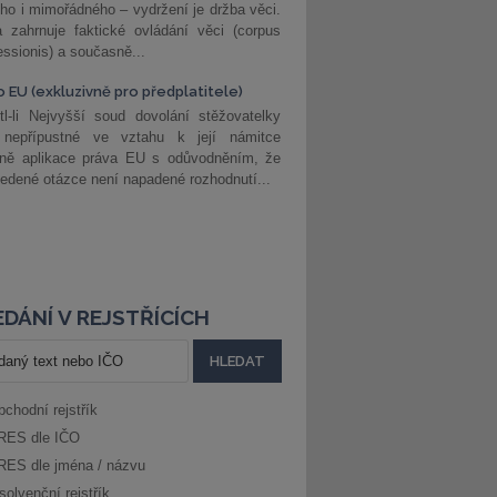
ho i mimořádného – vydržení je držba věci.
 zahrnuje faktické ovládání věci (corpus
ssionis) a současně...
o EU (exkluzivně pro předplatitele)
l-li Nejvyšší soud dovolání stěžovatelky
 nepřípustné ve vztahu k její námitce
dně aplikace práva EU s odůvodněním, že
edené otázce není napadené rozhodnutí...
DÁNÍ V REJSTŘÍCÍCH
bchodní rejstřík
RES dle IČO
RES dle jména / názvu
solvenční rejstřík