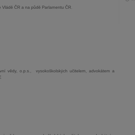
e Vládě ČR a na půdě Parlamentu ČR.
vní vědy, o.p.s., vysokoškolských učitelem, advokátem a
E