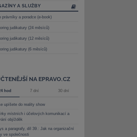
AZÍNY A SLUŽBY
o právníky a poradce (e-book)
oring judikatury (24 měsíců)
oring judikatury (12 měsíců)
oring judikatury (6 měsíců)
JČTENĚJŠÍ NA EPRAVO.CZ
24 hod
7 dní
30 dní
e upíšete do reality show
rky místních i účelových komunikací a
vání objížděk
s a paragrafy, díl 39.: Jak na organizační
y ve společnosti