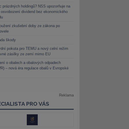
c prázdných holdingů? NSS upozorňuje na
y osvobození dividend bez ekonomického
du
oužení zkušební doby ze zákona po
novele
ada škody
dní pokuta pro TEMU a nový celní režim
evné zásilky ze zemí mimo EU
ení o obalech a obalových odpadech
) – nová éra regulace obalů v Evropské