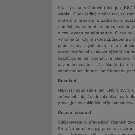
Krajský soud v Ostravě (dále jen „
KS
“)
výroků. Onen jediný změnil tak, že za
úrokem z prodlení a žádnému z účastní
Zaměstnavatel není za jednání svého z
o tzv. exces zaměstnance.
O ten se 
v momentu, kdy je škoda způsobena při t
popř. zájmy jiných osob, a to i přest
nezpochybňoval skutková zjištění soudu
bezdůvodně se obohatit a sledoval v
u Zaměstnavatele. Za škodu by dle 
zaměstnanec dopustil nevědomého pochy
Dovolání
Nejvyšší soud (dále jen
„NS“
) svým u
zdůvodnil tak, že dovolatelka nepřed
práva, jež by zakládala přípustnost dovo
Ústavní stížnost
Stěžovatelka (v předešlých řízeních žal
KS a NS porušeno její právo na ochranu v
jen
„Listina“
). Mělo se tak stát ne