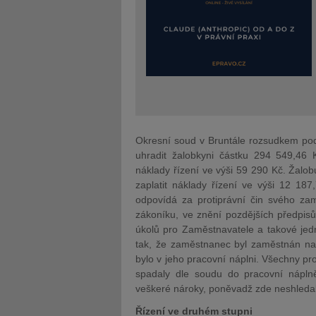
Okresní soud v Bruntále rozsudkem pod 
uhradit žalobkyni částku 294 549,46
náklady řízení ve výši 59 290 Kč. Žalob
zaplatit náklady řízení ve výši 12 18
odpovídá za protiprávní čin svého z
zákoníku, ve znění pozdějších předpis
úkolů pro Zaměstnavatele a takové jed
tak, že zaměstnanec byl zaměstnán na p
bylo v jeho pracovní náplni. Všechny 
spadaly dle soudu do pracovní nápl
veškeré nároky, poněvadž zde neshleda
Řízení ve druhém stupni