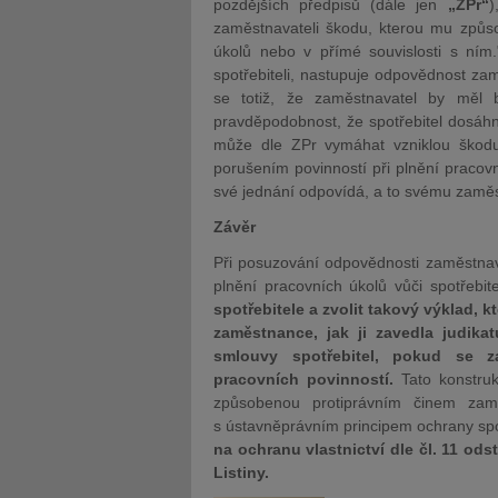
pozdějších předpisů (dále jen
„ZPr“
)
zaměstnavateli škodu, kterou mu způso
úkolů nebo v přímé souvislosti s ní
spotřebiteli, nastupuje odpovědnost za
se totiž, že zaměstnavatel by měl 
pravděpodobnost, že spotřebitel dosáh
může dle ZPr vymáhat vzniklou škod
porušením povinností při plnění pracovn
své jednání odpovídá, a to svému zaměs
Závěr
Při posuzování odpovědnosti zaměstnava
plnění pracovních úkolů vůči spotřebite
spotřebitele a zvolit takový výklad, kt
zaměstnance, jak ji zavedla judikat
smlouvy spotřebitel, pokud se z
pracovních povinností.
Tato konstru
způsobenou protiprávním činem za
s ústavněprávním principem ochrany spot
na ochranu vlastnictví dle čl. 11 ods
Listiny.