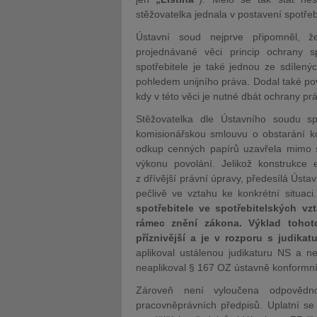
stěžovatelka jednala v postavení spotřeb
Ústavní soud nejprve připomněl, že
projednávané věci princip ochrany s
spotřebitele je také jednou ze sdílený
pohledem unijního práva. Dodal také po
kdy v této věci je nutné dbát ochrany prá
Stěžovatelka dle Ústavního soudu spl
komisionářskou smlouvu o obstarání ko
odkup cenných papírů uzavřela mimo 
výkonu povolání. Jelikož konstrukce
z dřívější právní úpravy, předesílá Ústav
pečlivě ve vztahu ke konkrétní situaci
spotřebitele ve spotřebitelských v
rámec znění zákona. Výklad tohoto
příznivější a je v rozporu s judika
aplikoval ustálenou judikaturu NS a nez
neaplikoval § 167 OZ ústavně konform
Zároveň není vyloučena odpovědno
pracovněprávních předpisů. Uplatní s