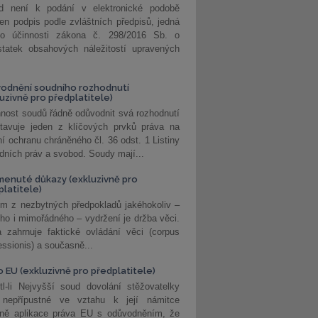
d není k podání v elektronické podobě
jen podpis podle zvláštních předpisů, jedná
o účinnosti zákona č. 298/2016 Sb. o
statek obsahových náležitostí upravených
odnění soudního rozhodnutí
luzivně pro předplatitele)
nost soudů řádně odůvodnit svá rozhodnutí
stavuje jeden z klíčových prvků práva na
í ochranu chráněného čl. 36 odst. 1 Listiny
dních práv a svobod. Soudy mají...
enuté důkazy (exkluzivně pro
platitele)
m z nezbytných předpokladů jakéhokoliv –
ho i mimořádného – vydržení je držba věci.
 zahrnuje faktické ovládání věci (corpus
ssionis) a současně...
o EU (exkluzivně pro předplatitele)
l-li Nejvyšší soud dovolání stěžovatelky
 nepřípustné ve vztahu k její námitce
dně aplikace práva EU s odůvodněním, že