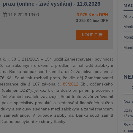
praxi (online - živé vysílání) - 11.8.2026
MAG
11.8.2026 13:00
3 975 Kč s DPH
AI pr
3 285 Kč bez DPH
Monit
KOUPIT
Monit
Monit
č. j. 38 C 211/2019 – 154 uložil Zaměstnavateli povinnost
 Kč se zákonným úrokem z prodlení a nahradit žalobkyni
u na Banku naopak soud zamítl a uložil žalobkyni povinnost
NE
7,76 Kč. Soud tak rozhodl proto, že dle něj Zaměstnavatel
aměstnance dle § 167 zákona č.
89/2012
Sb., občanského
ů (dále jen
„OZ“
), jelikož k činu došlo při plnění pracovních
nání Zaměstnavatele zavazuje. Soud tento závěr zdůvodnil
Než s
ozici specialisty produktů a sjednávání finančních služeb
produkty a smlouvy sjednané mezi žalobkyní a zaměstnancem
Uzaví
ně zaměstnance. V případě žaloby na Banku soud zamítl
zřizo
l žádné pochybení ze strany Banky.
Byzny
změn