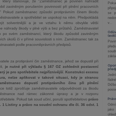
, který stanovuje, že "Zaměstnanec je povinen nahradit
Poku
bil zaviněným porušením povinností při plnění pracovních
připo
m." Pokud zaměstnanec způsobí protiprávním činem škodu
se p
městnavatele a spotřebitel se uspokojí na něm. Předpokládá
nedo
být solventnější a je ve vztahu k němu obvykle větší
v...
ne náhrady škody v plné výši a bez průtahů. Zaměstnavatel
Odův
u po svém zaměstnanci, který škodu způsobil zaviněným
(exk
ích úkolů či v přímé souvislosti s ním. Zaměstnanec tak za
Povin
tnavateli podle pracovněprávních předpisů.
před
soudn
zákla
tele za protiprávní čin zaměstnance, jehož se dopustil při
Opom
li,
je nutné při výkladu § 167 OZ zohlednit postavení
před
erý je pro spotřebitele nejpříznivější
.
Konstrukci excesu
Jední
ura, nelze aplikovat v takové situaci, kdy je stranou
řádné
aměstnanec dopustí protiprávního činu při plnění
Držba
kce totiž zprošťuje zaměstnavatele odpovědnosti za škodu
posse
městnance nad rámec zákonné úpravy a je v rozporu
Práv
řebitele. Pokud tak soud učiní, poruší spotřebitelovo
právo
t. 1 Listiny a právo na soudní ochranu dle čl. 36 odst. 1
Odmít
jako
ohle