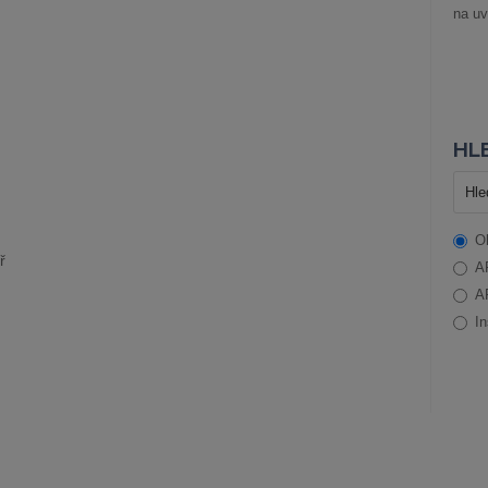
na uv
HLE
O
ř
A
A
In