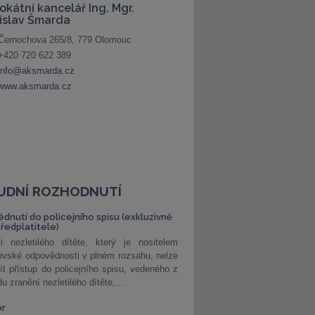
UDNÍ ROZHODNUTÍ
édnutí do policejního spisu (exkluzivně
předplatitele)
i nezletilého dítěte, který je nositelem
ovské odpovědnosti v plném rozsahu, nelze
ít přístup do policejního spisu, vedeného z
u zranění nezletilého dítěte,...
or