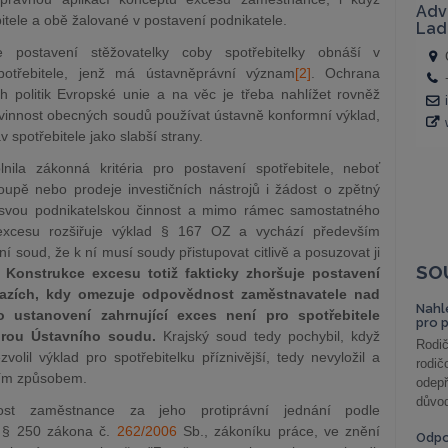
itele a obě žalované v postavení podnikatele.
 postavení stěžovatelky coby spotřebitelky obnáší v
potřebitele, jenž má ústavněprávní význam
[2]
.
Ochrana
ch politik Evropské unie a na věc je třeba nahlížet rovněž
vinnost obecných soudů používat ústavně konformní výklad,
v spotřebitele jako slabší strany.
nila zákonná kritéria pro postavení spotřebitele, neboť
upě nebo prodeje investičních nástrojů i žádost o zpětný
svou podnikatelskou činnost a mimo rámec samostatného
 excesu rozšiřuje výklad § 167 OZ a vychází především
ní soud, že k ní musí soudy přistupovat citlivě a posuzovat ji
SO
.
Konstrukce excesu totiž fakticky zhoršuje postavení
ztazích, kdy omezuje odpovědnost zaměstnavatele nad
Nahl
 ustanovení zahrnující exces není pro spotřebitele
pro 
turou Ústavního soudu.
Krajský soud tedy pochybil, když
Rodič
volil výklad pro spotřebitelku příznivější, tedy nevyložil a
rodič
ním způsobem.
odepř
důvod
st zaměstnance za jeho protiprávní jednání podle
e § 250 zákona č.
262/2006
Sb., zákoníku práce, ve znění
Odp