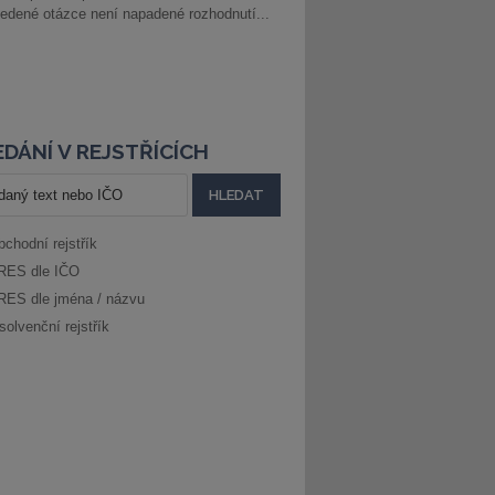
edené otázce není napadené rozhodnutí...
DÁNÍ V REJSTŘÍCÍCH
bchodní rejstřík
RES dle IČO
RES dle jména / názvu
solvenční rejstřík