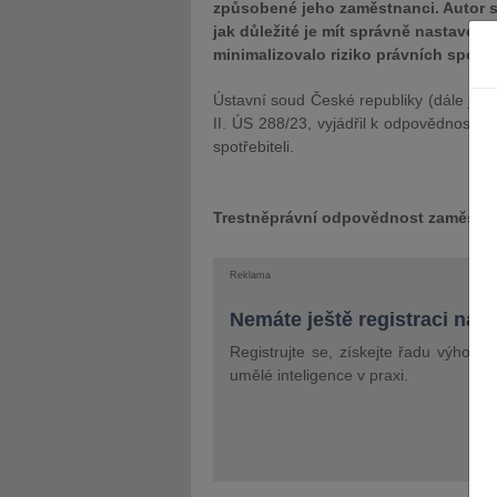
způsobené jeho zaměstnanci. Autor se
jak důležité je mít správně nastavené
minimalizovalo riziko právních sporů 
Ústavní soud České republiky (dále jen 
II. ÚS 288/23, vyjádřil k odpovědnosti 
spotřebiteli.
Trestněprávní odpovědnost zaměstn
Reklama
Nemáte ještě registraci na 
Registrujte se, získejte řadu výhod 
umělé inteligence v praxi.