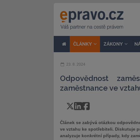
ČLÁNKY
ZÁKONY
N
23. 8. 2024
Odpovědnost zaměst
zaměstnance ve vztahu
Článek se zabývá otázkou odpovědnos
ve vztahu ke spotřebiteli. Diskutuje 
analyzuje konkrétní případy, kdy za