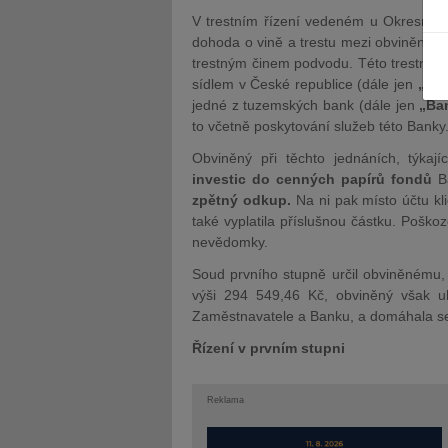
V trestním řízení vedeném u Okresního
dohoda o vině a trestu mezi obviněným
trestným činem podvodu. Této trestné č
sídlem v České republice (dále jen
„Za
jedné z tuzemských bank (dále jen
„Ba
to včetně poskytování služeb této Banky
JUDr. Tomáš Nielsen
JUDr. Tom
Obviněný při těchto jednáních, týkaj
Kurzy lektora
Kurzy le
investic do cenných papírů fondů
Ba
zpětný odkup.
Na ni pak místo účtu k
také vyplatila příslušnou částku. Poško
nevědomky.
Soud prvního stupně určil obviněnému,
výši 294 549,46 Kč, obviněný však u
Zaměstnavatele a Banku, a domáhala se, 
Řízení v prvním stupni
Reklama