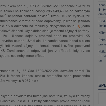
Kone
 rozsudkem pod č. j. 57 Co 63/2021-229 ponechal dva ze tří
limit
mítl žalobu na zaplacení částky 295 549,46 Kč se zákonným
důvo
ků nepřiznal náhradu nákladů řízení. KS se vyslovil, že
aměstnance v tomto případě odpovědný, jelikož se
jednalo
Prodl
dle KS s odkazem na rozsudky Nejvyššího soud
u
[1]
j
edná
flexi
akové činnosti, kdy škůdce sleduje vlastní zájmy či potřeby,
Náhr
o, že k činnosti dojde v pracovní době na pracovišti. KS
Rekor
 prvního stupně. Uvedl ale, že zaměstnanec jednal s cílem
pro l
ýlučně vlastní zájmy, k čemuž zneužil svého postavení
KS Zaměstnavatel odpovídal jen v případě, kdy by se
Naříz
bení, což nebyl tento případ.
(PPWR
unii
snesením, č.j. 33 Cdo 1629/2022-294 dovolání odmítl. To
ložila k řešení žádnou otázku hmotného nebo procesního
lání ve smyslu § 237 o.s.ř.
obkyně a dovolatelka) mimo jiné namítala, že bylo ze strany
lastnictví dle čl. 11 Listiny základních práv a svobod (dále
správnou aplikací konceptu excesu zaměstnance, i když