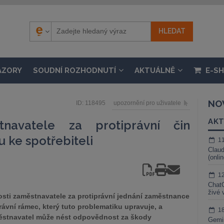
ÁZORY
SOUDNÍ ROZHODNUTÍ
AKTUÁLNĚ
E-S
NO
ID: 118495
upozornění pro uživatele
AKT
navatele za protiprávní čin
 ke spotřebiteli
1
Claud
(onli
1
ChatG
živé 
ti zaměstnavatele za protiprávní jednání zaměstnance
právní rámec, který tuto problematiku upravuje, a
1
městnavatel může nést odpovědnost za škody
Gemin