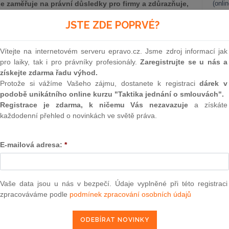
 zaměřuje na právní důsledky pro firmy a zdůrazňuje,
(onli
 vnitřní procesy a kontrolní mechanismy, aby se
2
JSTE ZDE POPRVÉ?
a finančních sankcí.
Prakt
smluv
„Ústavní soud“) se nálezem ze dne 19. června 2024, sp. zn.
Vítejte na internetovém serveru epravo.cz. Jsme zdroj informací jak
zaměstnavatele za protiprávní čin zaměstnance ve vztahu ke
0
pro laiky, tak i pro právníky profesionály.
Zaregistrujte se u nás a
Prakt
získejte zdarma řadu výhod.
judik
Protože si vážíme Vašeho zájmu, dostanete k registraci
dárek v
podobě unikátního online kurzu "Taktika jednání o smlouvách".
ance/Základ sporu
ONL
Registrace je zdarma, k ničemu Vás nezavazuje
a získáte
každodenní přehled o novinkách ve světě práva.
Vnos
valor
soud
E-mailová adresa:
*
epravo.cz?
Výpo
a jako dárek Vám zašleme aktuální online kurz na využití
neom
Nová 
Vaše data jsou u nás v bezpečí. Údaje vyplněné při této registraci
zpracováváme podle
podmínek zpracování osobních údajů
REGISTROVAT ZDE
Změn
energ
Čern