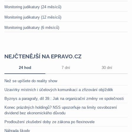
Monitoring judikatury (24 měsíců)
Monitoring judikatury (12 měsíců)
Monitoring judikatury (6 měsíců)
NEJČTENĚJŠÍ NA EPRAVO.CZ
24 hod
7 dní
30 dní
Než se upíšete do reality show
Uzavírky místních i účelových komunikací a zřizování objížděk
Byznys a paragrafy, díl 39.: Jak na organizační změny ve společnosti
Konec prázdných holdingů? NSS upozorňuje na limity osvobození
dividend bez ekonomického důvodu
Prodloužení zkušební doby ze zákona po flexinovele
Náhrada škody