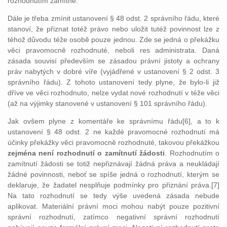
rozhodnutím zamítne.
Dále je třeba zmínit ustanovení § 48 odst. 2 správního řádu, které
stanoví, že přiznat totéž právo nebo uložit tutéž povinnost lze z
téhož důvodu téže osobě pouze jednou. Zde se jedná o překážku
věci pravomocně rozhodnuté, neboli res administrata. Daná
zásada souvisí především se zásadou právní jistoty a ochrany
práv nabytých v dobré víře (vyjádřené v ustanovení § 2 odst. 3
správního řádu). Z tohoto ustanovení tedy plyne, že bylo-li již
dříve ve věci rozhodnuto, nelze vydat nové rozhodnutí v téže věci
(až na výjimky stanovené v ustanovení § 101 správního řádu).
Jak ovšem plyne z komentáře ke správnímu řádu[6], a to k
ustanovení § 48 odst. 2 ne každé pravomocné rozhodnutí má
účinky překážky věci pravomocně rozhodnuté, takovou překážkou
zejména není rozhodnutí o zamítnutí žádosti
. Rozhodnutím o
zamítnutí žádosti se totiž nepřiznávají žádná práva a neukládají
žádné povinnosti, neboť se spíše jedná o rozhodnutí, kterým se
deklaruje, že žadatel nesplňuje podmínky pro přiznání práva.[7]
Na tato rozhodnutí se tedy výše uvedená zásada nebude
aplikovat. Materiální právní moci mohou nabýt pouze pozitivní
správní rozhodnutí, zatímco negativní správní rozhodnutí