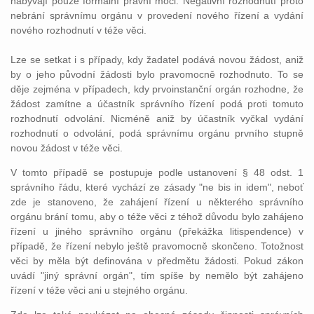
nabývají pouze formální právní moci. Negativní rozhodnutí proto
nebrání správnímu orgánu v provedení nového řízení a vydání
nového rozhodnutí v téže věci.
Lze se setkat i s případy, kdy žadatel podává novou žádost, aniž
by o jeho původní žádosti bylo pravomocně rozhodnuto. To se
děje zejména v případech, kdy prvoinstanční orgán rozhodne, že
žádost zamítne a účastník správního řízení podá proti tomuto
rozhodnutí odvolání. Nicméně aniž by účastník vyčkal vydání
rozhodnutí o odvolání, podá správnímu orgánu prvního stupně
novou žádost v téže věci.
V tomto případě se postupuje podle ustanovení § 48 odst. 1
správního řádu, které vychází ze zásady "ne bis in idem", neboť
zde je stanoveno, že zahájení řízení u některého správního
orgánu brání tomu, aby o téže věci z téhož důvodu bylo zahájeno
řízení u jiného správního orgánu (překážka litispendence) v
případě, že řízení nebylo ještě pravomocně skončeno. Totožnost
věci by měla být definována v předmětu žádosti. Pokud zákon
uvádí "jiný správní orgán", tím spíše by nemělo být zahájeno
řízení v téže věci ani u stejného orgánu.