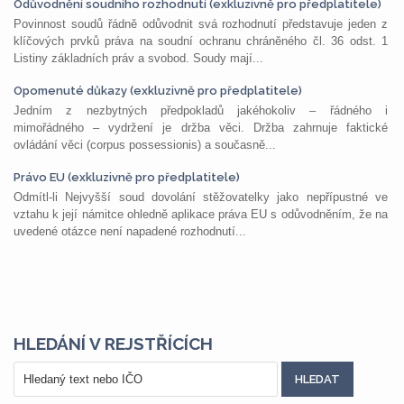
Odůvodnění soudního rozhodnutí (exkluzivně pro předplatitele)
Povinnost soudů řádně odůvodnit svá rozhodnutí představuje jeden z
klíčových prvků práva na soudní ochranu chráněného čl. 36 odst. 1
Listiny základních práv a svobod. Soudy mají...
Opomenuté důkazy (exkluzivně pro předplatitele)
Jedním z nezbytných předpokladů jakéhokoliv – řádného i
mimořádného – vydržení je držba věci. Držba zahrnuje faktické
ovládání věci (corpus possessionis) a současně...
Právo EU (exkluzivně pro předplatitele)
Odmítl-li Nejvyšší soud dovolání stěžovatelky jako nepřípustné ve
vztahu k její námitce ohledně aplikace práva EU s odůvodněním, že na
uvedené otázce není napadené rozhodnutí...
HLEDÁNÍ V REJSTŘÍCÍCH