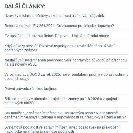
DALŠÍ ČLÁNKY:
Uzavírky místních i účelových komunikací a zřizování objížděk
Reforma nařízení EU 261/2004: Co znamená pro letecké dopravce?
Evropské dotace srozumitelně: Díl první – Unijní a národní rámec
Když důkazy nestačí: Rizikové aspekty prokazování řádného užívání
ochranných známek
Nestačí „mít systém“ aneb povinnosti veřejnoprávních původců při přechodu
na atestovaný eSSL
Výroční zpráva ÚOOÚ za rok 2025: nové regulatorní priority v oblasti ochrany
osobních údajů
Právní průvodce českou krajinou
Sdílení elektřiny v obecních projektech, změny po 1.8.2026 a zapojení
bateriových úložišť
Jak naložit s „oznámením“ přestupku soukromých osob? A je to vlastně
oznámením ve smyslu zákona o odpovědnosti za přestupky a řízení o nich?
Systémová podjatost ve správním řízení aneb požadavek na překročení
nadkritické míry rizika systémové podjatosti