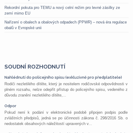
Rekordní pokuta pro TEMU a nový celní režim pro levné zásilky ze
zemí mimo EU
Nařízení o obalech a obalových odpadech (PPWR) – nová éra regulace
obalů v Evropské unii
SOUDNÍ ROZHODNUTÍ
Nahlédnutí do policejního spisu (exkluzivně pro předplatitele)
Rodiči nezletilého dítěte, který je nositelem rodičovské odpovědnosti v
plném rozsahu, nelze odepřít přístup do policejního spisu, vedeného z
důvodu zranění nezletilého dítěte,...
Odpor
Pokud není k podání v elektronické podobě připojen podpis podle
zvláštních předpisů, jedná se po účinnosti zákona č. 298/2016 Sb. o
nedostatek obsahových náležitostí upravených v...