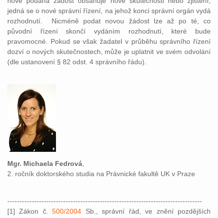
nově podaná žádost obsahuje nové skutečnosti nebo zjištění,
jedná se o nové správní řízení, na jehož konci správní orgán vydá
rozhodnutí. Nicméně podat novou žádost lze až po té, co
původní řízení skončí vydáním rozhodnutí, které bude
pravomocné. Pokud se však žadatel v průběhu správního řízení
dozví o nových skutečnostech, může je uplatnit ve svém odvolání
(dle ustanovení § 82 odst. 4 správního řádu).
Mgr. Michaela Fedrová
,
2. ročník doktorského studia na Právnické fakultě UK v Praze
--------------------------------------------------------------------------------
[1] Zákon č.
500/2004
Sb., správní řád, ve znění pozdějších