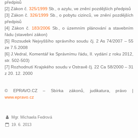
předpisů
[2] Zákon č.
325/1999
Sb., o azylu, ve znění pozdějších předpisů
[3] Zákon č.
326/1999
Sb., o pobytu cizinců, ve znění pozdějších
předpisů
[4] Zákon č.
183/2006
Sb., o územním plánování a stavebním
řádu (stavební zákon)
[5] Rozsudek Nejvyššího správního soudu čj. 2 As 74/2007 – 55
ze 7.5.2008
[6] J.Vedral, Komentář ke Správnímu řádu, II. vydání z roku 2012,
str. 502-503)
[7] Rozhodnutí Krajského soudu v Ostravě čj. 22 Ca 58/2000 – 31
z 20. 12. 2000
© EPRAVO.CZ – Sbírka zákonů, judikatura, právo |
www.epravo.cz
Mgr. Michaela Fedrová
19. 6. 2013