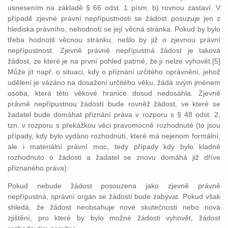
usnesením na základě § 66 odst. 1 písm. b) rovnou zastaví. V
případě zjevné právní nepřípustnosti se žádost posuzuje jen z
hlediska právního, nehodnotí se její věcná stránka. Pokud by bylo
třeba hodnotit věcnou stránku, nešlo by již o zjevnou právní
nepřípustnost. Zjevně právně nepřípustná žádost je taková
žádost, ze které je na první pohled patrné, že jí nelze vyhovět.[5]
Může jít např. o situaci, kdy o přiznání určitého oprávnění, jehož
udělení je vázáno na dosažení určitého věku, žádá svým jménem
osoba, která této věkové hranice dosud nedosáhla. Zjevně
právně nepřípustnou žádostí bude rovněž žádost, ve které se
žadatel bude domáhat přiznání práva v rozporu s § 48 odst. 2,
tzn. v rozporu s překážkou věci pravomocně rozhodnuté (to jsou
případy, kdy bylo vydáno rozhodnutí, které má nejenom formální,
ale i materiální právní moc, tedy případy kdy bylo kladně
rozhodnuto o žádosti a žadatel se znovu domáhá již dříve
přiznaného práva).
Pokud nebude žádost posouzena jako zjevně právně
nepřípustná, správní orgán se žádostí bude zabývat. Pokud však
shledá, že žádost neobsahuje nové skutečnosti nebo nová
zjištění, pro které by bylo možné žádosti vyhovět, žádost