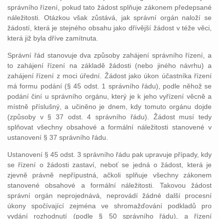
správního řízení, pokud tato žádost splňuje zákonem předepsané
náležitosti. Otázkou však zůstává, jak správní orgán naloží se
žádostí, která je stejného obsahu jako dřívější žádost v téže věci,
která již byla dříve zamítnuta.
Správní řád stanovuje dva způsoby zahájení správního řízení, a
to zahájení řízení na základě žádosti (nebo jiného návrhu) a
zahájení řízení z moci úřední. Žádost jako úkon účastníka řízení
má formu podání (§ 45 odst. 1 správního řádu), podle něhož se
podání činí u správního orgánu, který je k jeho vyřízení věcně a
místně příslušný, a učiněno je dnem, kdy tomuto orgánu dojde
(způsoby v § 37 odst. 4 správního řádu). Žádost musí tedy
splňovat všechny obsahové a formální náležitosti stanovené v
ustanovení § 37 správního řádu.
Ustanovení § 45 odst. 3 správního řádu pak upravuje případy, kdy
se řízení o žádosti zastaví, neboť se jedná o žádost, která je
zjevně právně nepřípustná, ačkoli splňuje všechny zákonem
stanovené obsahové a formální náležitosti. Takovou žádost
správní orgán neprojednává, neprovádí žádné další procesní
úkony spočívající zejména ve shromažďování podkladů pro
vydání rozhodnutí (podle § 50 správního řádu), a řízení