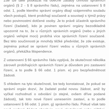
Zde lze také poukázat na obecné zásady činnosti správních
orgánů (§ 2 - § 8 správního řádu), zejména na ustanovení § 8
odst. 1, podle kterého správní orgány dbají vzájemného souladu
všech postupů, které probíhají současně a souvisejí s týmiž právy
nebo povinnostmi dotčené osoby. Je to právě účastník správního
řízení (žadatel), kdo je povinen správní orgány bezodkladně
upozornit na to, že u různých správních orgánů (nebo u jiných
orgánů veřejné moci) probíhá více správních řízení současně.
Bez této součinnosti je mnohdy těžké předvídat, že zde existuje,
zejména pokud se správní řízení vedou u různých správních
orgánů, překážka litispendence.
Z ustanovení § 66 správního řádu vyplývá, že skutečnost několika
zároveň probíhajících správních řízení je důvodem pro zastavení
řízení, a to podle § 66 odst. 1 písm. e) pro bezpředmětnost
žádosti.
S ohledem na tyto skutečnosti, lze tedy konstatovat, že pokud se
správní orgán dozví, že žadatel podal novou žádost, aniž by
vyčkal rozhodnutí o odvolání (o stejné, ovšem dříve podané
žádosti), tak toto nové řízení usnesením zastaví, a to podle
ustanovení § 66 odst. 1 písm. g) správního řádu. Pokud však tato