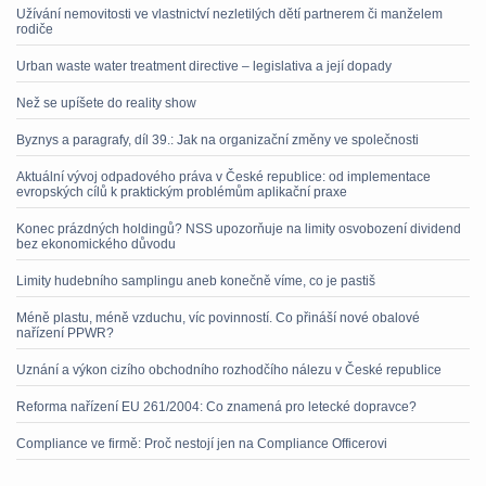
Užívání nemovitosti ve vlastnictví nezletilých dětí partnerem či manželem
rodiče
Urban waste water treatment directive – legislativa a její dopady
Než se upíšete do reality show
Byznys a paragrafy, díl 39.: Jak na organizační změny ve společnosti
Aktuální vývoj odpadového práva v České republice: od implementace
evropských cílů k praktickým problémům aplikační praxe
Konec prázdných holdingů? NSS upozorňuje na limity osvobození dividend
bez ekonomického důvodu
Limity hudebního samplingu aneb konečně víme, co je pastiš
Méně plastu, méně vzduchu, víc povinností. Co přináší nové obalové
nařízení PPWR?
Uznání a výkon cizího obchodního rozhodčího nálezu v České republice
Reforma nařízení EU 261/2004: Co znamená pro letecké dopravce?
Compliance ve firmě: Proč nestojí jen na Compliance Officerovi