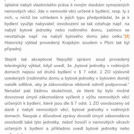
úplatné nabytí vlastnického práva k novým stavbám vymezených
nemovitých věcí. Jde o nemovité věci určené k bydlení, resp. ty z
nich, u nichž lze vzhledem k jejich typu předpokládat, že je k
bydlení využije nabyvatel; osvobození se tak vztahuje např. na
nabytí bytové jednotky nebo rodinného domu, zatímco se
nevztahuje např. na nabytí bytového domu jako celku.“
[4]
Historický výklad provedený Krajským soudem v Plzni tak byl
případný.
Stejně tak akceptoval Nejvyšší správní soud provedený
teleologický výklad, když uvedl, že „bytové jednotky v rodinných
domech nejsou od druhů bydlení v § 7 odst. 1 ZO výslovně
uvedených (rodinného domu a bytové jednotky v bytovém domě)
natolik odlišné, aby je zákonodárce vědomě odmítl podporovat.“
Nenašel pak žádnou skutečnost, ze které by bylo možné
dovozovat úmysl zákonodárce vyčlenit z výčtu nemovitých věcí
určených k bydlení, které jsou dle § 7 odst. 1 ZO osvobozeny od
daně z nabytí nemovitých věcí, bytové jednotky v rodinných
domech. Naopak z důvodové zprávy dovodil úmysl zákonodárce
osvobodit také tyto jednotky, neboť hovoří o nemovitých věcech
určených k bydlení a příkladmo uvedl bytové jednotky nebo