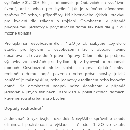
vyhlášky 501/2006 Sb., o obecných požadavcích na využívání
území, ani stavbou pro bydlení jak je vnímána důvodovou
zprávou ZO nebo, v případě využití historického výkladu, stavbou
pro bydlení dle zákona o trojdani. Osvobození v případě
prvopřevodu jednotky v polyfunkčním domě tak není dle § 7 ZO
možné uplatnit.
Pro uplatnění osvobození dle § 7 ZO je tak nezbytné, aby šlo o
stavbu pro bydlení, a osvobozením lze v obecné rovině
dosahovat cíle zavedené právní úpravy. Cílem totiž je podpora
výstavby ve stavbách pro bydlení, tj. v bytových a rodinných
domech. Osvobození tak lze uplatnit na první úplatné nabytí
rodinného domu, popř. pozemku nebo práva stavby, jejichž
součástí je rodinný dům, nebo jednotky v rodinném nebo bytovém
domě. Na osvobození naopak nelze dosáhnout v případě
jednotek v jiných stavbách, například v polyfunkčních domech,
které nejsou stavbami pro bydlení.
Dopady rozhodnutí
Jednoznačně vyznívající rozsudek Nejvyššího správního soudu
eliminoval pochybnosti o výkladu § 7 odst. 1 ZO ve vztahu