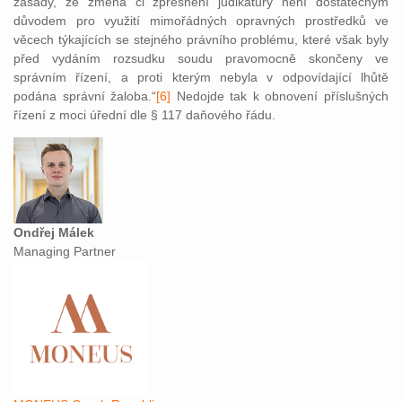
zásady, že změna či zpřesnění judikatury není dostatečným
důvodem pro využití mimořádných opravných prostředků ve
věcech týkajících se stejného právního problému, které však byly
před vydáním rozsudku soudu pravomocně skončeny ve
správním řízení, a proti kterým nebyla v odpovídající lhůtě
podána správní žaloba.“
[6]
Nedojde tak k obnovení příslušných
řízení z moci úřední dle § 117 daňového řádu.
Ondřej Málek
Managing Partner