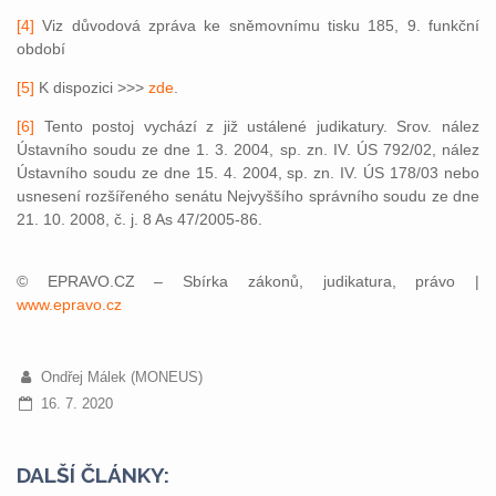
[4]
Viz důvodová zpráva ke sněmovnímu tisku 185, 9. funkční
období
[5]
K dispozici >>>
zde
.
[6]
Tento postoj vychází z již ustálené judikatury. Srov. nález
Ústavního soudu ze dne 1. 3. 2004, sp. zn. IV. ÚS 792/02, nález
Ústavního soudu ze dne 15. 4. 2004, sp. zn. IV. ÚS 178/03 nebo
usnesení rozšířeného senátu Nejvyššího správního soudu ze dne
21. 10. 2008, č. j. 8 As 47/2005-86.
© EPRAVO.CZ – Sbírka zákonů, judikatura, právo |
www.epravo.cz
Ondřej Málek (MONEUS)
16. 7. 2020
DALŠÍ ČLÁNKY: