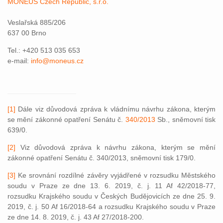
MONEUS Czech Republic, s.r.o.
Veslařská 885/206
637 00 Brno
Tel.: +420 513 035 653
e-mail:
info@moneus.cz
[1]
Dále viz důvodová zpráva k vládnímu návrhu zákona, kterým
se mění zákonné opatření Senátu č.
340/2013
Sb., sněmovní tisk
639/0.
[2]
Viz důvodová zpráva k návrhu zákona, kterým se mění
zákonné opatření Senátu č. 340/2013, sněmovní tisk 179/0.
[3]
Ke srovnání rozdílné závěry vyjádřené v rozsudku Městského
soudu v Praze ze dne 13. 6. 2019, č. j. 11 Af 42/2018-77,
rozsudku Krajského soudu v Českých Budějovicích ze dne 25. 9.
2019, č. j. 50 Af 16/2018-64 a rozsudku Krajského soudu v Praze
ze dne 14. 8. 2019, č. j. 43 Af 27/2018-200.