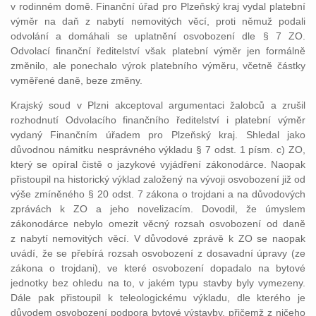
v rodinném domě. Finanční úřad pro Plzeňský kraj vydal platební
výměr na daň z nabytí nemovitých věcí, proti němuž podali
odvolání a domáhali se uplatnění osvobození dle § 7 ZO.
Odvolací finanční ředitelství však platební výměr jen formálně
změnilo, ale ponechalo výrok platebního výměru, včetně částky
vyměřené daně, beze změny.
Krajský soud v Plzni akceptoval argumentaci žalobců a zrušil
rozhodnutí Odvolacího finančního ředitelství i platební výměr
vydaný Finančním úřadem pro Plzeňský kraj. Shledal jako
důvodnou námitku nesprávného výkladu § 7 odst. 1 písm. c) ZO,
který se opíral čistě o jazykové vyjádření zákonodárce. Naopak
přistoupil na historický výklad založený na vývoji osvobození již od
výše zmíněného § 20 odst. 7 zákona o trojdani a na důvodových
zprávách k ZO a jeho novelizacím. Dovodil, že úmyslem
zákonodárce nebylo omezit věcný rozsah osvobození od daně
z nabytí nemovitých věcí. V důvodové zprávě k ZO se naopak
uvádí, že se přebírá rozsah osvobození z dosavadní úpravy (ze
zákona o trojdani), ve které osvobození dopadalo na bytové
jednotky bez ohledu na to, v jakém typu stavby byly vymezeny.
Dále pak přistoupil k teleologickému výkladu, dle kterého je
důvodem osvobození podpora bytové výstavby, přičemž z ničeho