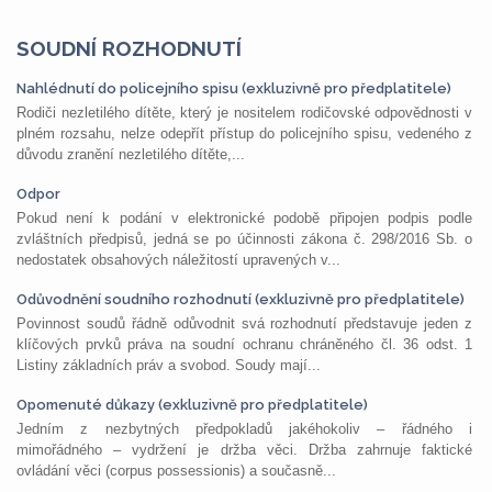
SOUDNÍ ROZHODNUTÍ
Nahlédnutí do policejního spisu (exkluzivně pro předplatitele)
Rodiči nezletilého dítěte, který je nositelem rodičovské odpovědnosti v
plném rozsahu, nelze odepřít přístup do policejního spisu, vedeného z
důvodu zranění nezletilého dítěte,...
Odpor
Pokud není k podání v elektronické podobě připojen podpis podle
zvláštních předpisů, jedná se po účinnosti zákona č. 298/2016 Sb. o
nedostatek obsahových náležitostí upravených v...
Odůvodnění soudního rozhodnutí (exkluzivně pro předplatitele)
Povinnost soudů řádně odůvodnit svá rozhodnutí představuje jeden z
klíčových prvků práva na soudní ochranu chráněného čl. 36 odst. 1
Listiny základních práv a svobod. Soudy mají...
Opomenuté důkazy (exkluzivně pro předplatitele)
Jedním z nezbytných předpokladů jakéhokoliv – řádného i
mimořádného – vydržení je držba věci. Držba zahrnuje faktické
ovládání věci (corpus possessionis) a současně...