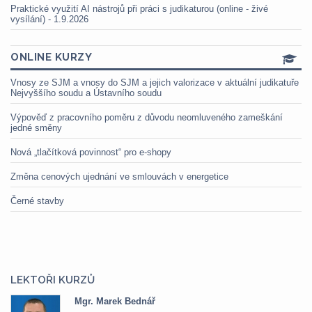
Praktické využití AI nástrojů při práci s judikaturou (online - živé
vysílání) - 1.9.2026
ONLINE KURZY
Vnosy ze SJM a vnosy do SJM a jejich valorizace v aktuální judikatuře
Nejvyššího soudu a Ústavního soudu
Výpověď z pracovního poměru z důvodu neomluveného zameškání
jedné směny
Nová „tlačítková povinnost“ pro e-shopy
Změna cenových ujednání ve smlouvách v energetice
Černé stavby
LEKTOŘI KURZŮ
ář
Mgr. Veronika Pázmá