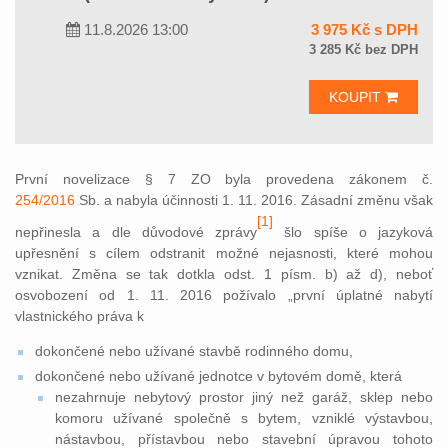
11.8.2026 13:00
3 975 Kč s DPH
3 285 Kč bez DPH
KOUPIT
První novelizace § 7 ZO byla provedena zákonem č.
254/2016
Sb. a nabyla účinnosti 1. 11. 2016. Zásadní změnu však
[1]
nepřinesla a dle důvodové zprávy
šlo spíše o jazyková
upřesnění s cílem odstranit možné nejasnosti, které mohou
vznikat. Změna se tak dotkla odst. 1 písm. b) až d), neboť
osvobození od 1. 11. 2016 požívalo „první úplatné nabytí
vlastnického práva k
dokončené nebo užívané stavbě rodinného domu,
dokončené nebo užívané jednotce v bytovém domě, která
nezahrnuje nebytový prostor jiný než garáž, sklep nebo
komoru užívané společně s bytem, vzniklé výstavbou,
nástavbou, přístavbou nebo stavební úpravou tohoto