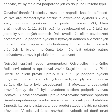
neplyne, že by měla být podpořena jen co do jejího určitého typu.
Odvolací finanční ředitelství rozsudek napadlo kasační stížností.
Ve své argumentaci vyšlo předně z jazykového výkladu § 7 ZO,
který podpořilo poukazem na poslední novelu ZO, která
s účinností od 1. 11. 2019 rozšířila osvobození od daně také na
jednotky v rodinných domech. Dále uvedlo, že cílem osvobození
prvopřevodu je podpora bydlení v bytových domech a v rodinných
domech jako nejčastěji obchodovaných nemovitých věcech
určených k bydlení, přičemž toto mělo být údajně patrné
z důvodové zprávy k příslušnému ustanovení.
Nejvyšší správní soud argumentaci Odvolacího finančního
ředitelství odmítl a aproboval závěr Krajského soudu v Plzni.
Uvedl, že cílem právní úpravy v § 7 ZO je podpora bydlení
v bytových domech a v rodinných domech, což plyne z důvodové
zprávy, dle které bylo „osvobození […] převzato z dosavadní
právní úpravy, do níž bylo zavedeno s cílem podpořit bytovou
výstavbu. Oproti dosavadní úpravě navrhované zákonné opatření
Senátu nepodmiňuje osvobození u nových staveb podnikatelskou
činností, kterou je výstavba anebo prodej staveb a bytů, na straně
převodce. V odstavci 1 se navrhuje osvobodit od daně první