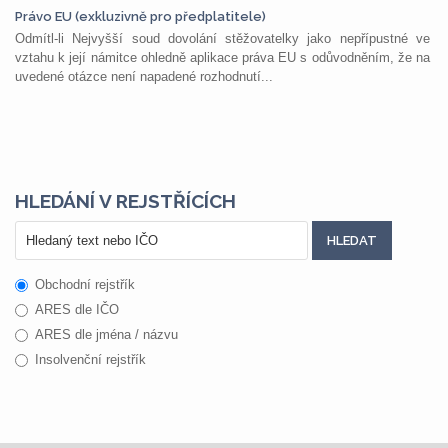
Právo EU (exkluzivně pro předplatitele)
Odmítl-li Nejvyšší soud dovolání stěžovatelky jako nepřípustné ve
vztahu k její námitce ohledně aplikace práva EU s odůvodněním, že na
uvedené otázce není napadené rozhodnutí...
HLEDÁNÍ V REJSTŘÍCÍCH
Obchodní rejstřík
ARES dle IČO
ARES dle jména / názvu
Insolvenční rejstřík