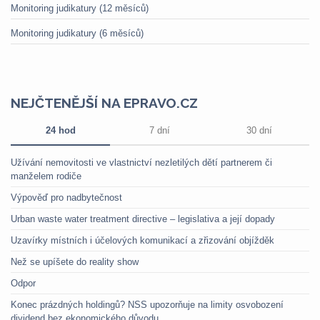
Monitoring judikatury (12 měsíců)
Monitoring judikatury (6 měsíců)
NEJČTENĚJŠÍ NA EPRAVO.CZ
24 hod
7 dní
30 dní
Užívání nemovitosti ve vlastnictví nezletilých dětí partnerem či
manželem rodiče
Výpověď pro nadbytečnost
Urban waste water treatment directive – legislativa a její dopady
Uzavírky místních i účelových komunikací a zřizování objížděk
Než se upíšete do reality show
Odpor
Konec prázdných holdingů? NSS upozorňuje na limity osvobození
dividend bez ekonomického důvodu