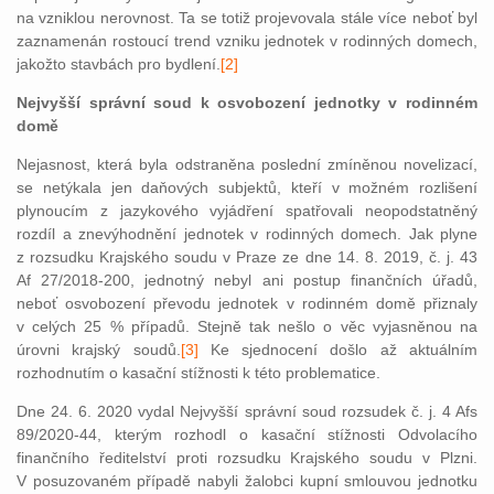
na vzniklou nerovnost. Ta se totiž projevovala stále více neboť byl
zaznamenán rostoucí trend vzniku jednotek v rodinných domech,
jakožto stavbách pro bydlení.
[2]
Nejvyšší správní soud k osvobození jednotky v rodinném
domě
Nejasnost, která byla odstraněna poslední zmíněnou novelizací,
se netýkala jen daňových subjektů, kteří v možném rozlišení
plynoucím z jazykového vyjádření spatřovali neopodstatněný
rozdíl a znevýhodnění jednotek v rodinných domech. Jak plyne
z rozsudku Krajského soudu v Praze ze dne 14. 8. 2019, č. j. 43
Af 27/2018-200, jednotný nebyl ani postup finančních úřadů,
neboť osvobození převodu jednotek v rodinném domě přiznaly
v celých 25 % případů. Stejně tak nešlo o věc vyjasněnou na
úrovni krajský soudů.
[3]
Ke sjednocení došlo až aktuálním
rozhodnutím o kasační stížnosti k této problematice.
Dne 24. 6. 2020 vydal Nejvyšší správní soud rozsudek č. j. 4 Afs
89/2020-44, kterým rozhodl o kasační stížnosti Odvolacího
finančního ředitelství proti rozsudku Krajského soudu v Plzni.
V posuzovaném případě nabyli žalobci kupní smlouvou jednotku