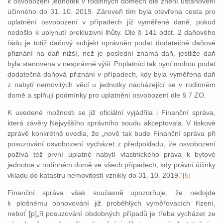
k osvobození jednotek v rodinných domech dle znění ustanovení
účinného do 31. 10. 2019. Zároveň tím byla otevřena cesta pro
uplatnění osvobození v případech již vyměřené daně, pokud
nedošlo k uplynutí prekluzivní lhůty. Dle § 141 odst. 2 daňového
řádu je totiž daňový subjekt oprávněn podat dodatečné daňové
přiznání na daň nižší, než je poslední známá daň, jestliže daň
byla stanovena v nesprávné výši. Poplatníci tak nyní mohou podat
dodatečná daňová přiznání v případech, kdy byla vyměřena daň
z nabytí nemovitých věcí u jednotky nacházející se v rodinném
domě a splňují podmínky pro uplatnění osvobození dle § 7 ZO.
K uvedené možnosti se již oficiální vyjádřila i Finanční správa,
která závěry Nejvyššího správního soudu akceptovala. V tiskové
zprávě konkrétně uvedla, že „nově tak bude Finanční správa při
posuzování osvobození vycházet z předpokladu, že osvobození
požívá též první úplatné nabytí vlastnického práva k bytové
jednotce v rodinném domě ve všech případech, kdy právní účinky
vkladu do katastru nemovitostí vznikly do 31. 10. 2019.“
[5]
Finanční správa však současně upozorňuje, že nedojde
k plošnému obnovování již proběhlých vyměřovacích řízení,
neboť [p]„ři posuzování obdobných případů je třeba vycházet ze