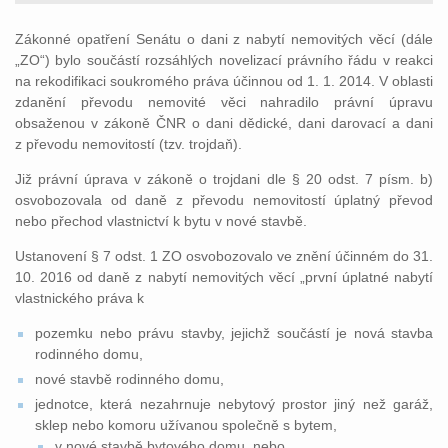
Zákonné opatření Senátu o dani z nabytí nemovitých věcí (dále
„ZO“) bylo součástí rozsáhlých novelizací právního řádu v reakci
na rekodifikaci soukromého práva účinnou od 1. 1. 2014. V oblasti
zdanění převodu nemovité věci nahradilo právní úpravu
obsaženou v zákoně ČNR o dani dědické, dani darovací a dani
z převodu nemovitostí (tzv. trojdaň).
Již právní úprava v zákoně o trojdani dle § 20 odst. 7 písm. b)
osvobozovala od daně z převodu nemovitostí úplatný převod
nebo přechod vlastnictví k bytu v nové stavbě.
Ustanovení § 7 odst. 1 ZO osvobozovalo ve znění účinném do 31.
10. 2016 od daně z nabytí nemovitých věcí „první úplatné nabytí
vlastnického práva k
pozemku nebo právu stavby, jejichž součástí je nová stavba
rodinného domu,
nové stavbě rodinného domu,
jednotce, která nezahrnuje nebytový prostor jiný než garáž,
sklep nebo komoru užívanou společně s bytem,
v nové stavbě bytového domu, nebo