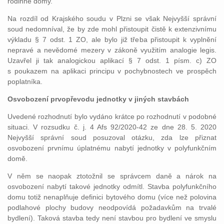
rodinné domy.
Na rozdíl od Krajského soudu v Plzni se však Nejvyšší správní
soud nedomníval, že by zde mohl přistoupit čistě k extenzivnímu
výkladu § 7 odst. 1 ZO, ale bylo již třeba přistoupit k vyplnění
nepravé a nevědomé mezery v zákoně využitím analogie legis.
Uzavřel ji tak analogickou aplikací § 7 odst. 1 písm. c) ZO
s poukazem na aplikaci principu v pochybnostech ve prospěch
poplatníka.
Osvobození prvopřevodu jednotky v jiných stavbách
Uvedené rozhodnutí bylo vydáno krátce po rozhodnutí v podobné
situaci. V rozsudku č. j. 4 Afs 92/2020-42 ze dne 28. 5. 2020
Nejvyšší správní soud posuzoval otázku, zda lze přiznat
osvobození prvnímu úplatnému nabytí jednotky v polyfunkčním
domě.
V něm se naopak ztotožnil se správcem daně a nárok na
osvobození nabytí takové jednotky odmítl. Stavba polyfunkčního
domu totiž nenaplňuje definici bytového domu (více než polovina
podlahové plochy budovy neodpovídá požadavkům na trvalé
bydlení). Taková stavba tedy není stavbou pro bydlení ve smyslu