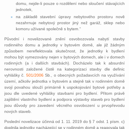
domu, nejde-li pouze o rozdělení nebo sloučení stávajících
jednotek,
na základě stavební úpravy nebytového prostoru nově
nezahrnuje nebytový prostor jiný než garáž, sklep nebo
komoru užívané společně s bytem.“
Původní i novelizované znění osvobozovala nabytí stavby
rodinného domu a jednotky v bytovém domě, ale již žádným
způsobem nereflektovala skutečnost, že jednotky k bydlení
mohou být vymezovány nejen v bytových domech, ale i v domech
rodinných (a i dalších stavbách). Docházelo tak k absurdní
nerovnosti založené čistě na kategorizaci stavby dle definic
vyhlášky č.
501/2006
Sb., o obecných požadavcích na využívání
území, ačkoliv jednotka v bytovém a stejně tak v rodinném domě
svojí povahou slouží primárně k uspokojování bytové potřeby a
jsou dle uvedené vyhlášky stavbami pro bydlení. Přitom právě
zajištění vlastního bydlení a podpora výstavby staveb pro bydlení
jsou důvody pro zavedení věcného osvobození u prvopřevodu
nových staveb.
Poslední novelizace účinná od 1. 11. 2019 do § 7 odst. 1 písm. c)
doplnila jednotky nacházející se v rodinném domě a reagovala tak