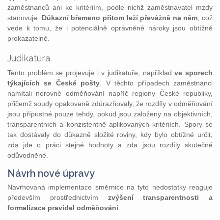
zaměstnanců ani ke kritériím, podle nichž zaměstnavatel mzdy
stanovuje.
Důkazní břemeno přitom leží převážně na něm
, což
vede k tomu, že i potenciálně oprávněné nároky jsou obtížně
prokazatelné.
Judikatura
Tento problém se projevuje i v judikatuře, například
ve sporech
týkajících se České pošty
. V těchto případech zaměstnanci
namítali nerovné odměňování napříč regiony České republiky,
přičemž soudy opakovaně zdůrazňovaly, že rozdíly v odměňování
jsou přípustné pouze tehdy, pokud jsou založeny na objektivních,
transparentních a konzistentně aplikovaných kritériích. Spory se
tak dostávaly do důkazně složité roviny, kdy bylo obtížné určit,
zda jde o práci stejné hodnoty a zda jsou rozdíly skutečně
odůvodněné.
Návrh nové úpravy
Navrhovaná implementace směrnice na tyto nedostatky reaguje
především prostřednictvím
zvýšení transparentnosti a
formalizace pravidel odměňování
.