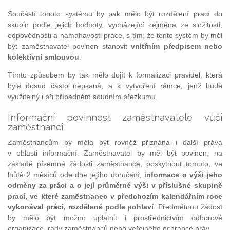
Součástí tohoto systému by pak mělo být rozdělení prací do
skupin podle jejich hodnoty, vycházející zejména ze složitosti,
odpovědnosti a namáhavosti práce, s tím, že tento systém by měl
být zaměstnavatel povinen stanovit
vnitřním předpisem nebo
kolektivní smlouvou
.
Tímto způsobem by tak mělo dojít k formalizaci pravidel, která
byla dosud často nepsaná, a k vytvoření rámce, jenž bude
využitelný i při případném soudním přezkumu.
Informační povinnost zaměstnavatele vůči
zaměstnanci
Zaměstnancům by měla být rovněž přiznána i další práva
v oblasti informační. Zaměstnavatel by měl být povinen, na
základě písemné žádosti zaměstnance, poskytnout tomuto, ve
lhůtě 2 měsíců ode dne jejího doručení,
informace o výši jeho
odměny za práci a o její průměrné výši v příslušné skupině
prací, ve které zaměstnanec v předchozím kalendářním roce
vykonával práci, rozdělené podle pohlaví
. Předmětnou žádost
by mělo být možno uplatnit i prostřednictvím odborové
organizace, rady zaměstnanců nebo veřejného ochránce práv.