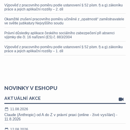
Výpověď z pracovního poměru podle ustanovení § 52 písm. f) a g) zákoníku
práce a jejich aplikační rozdíly – 2. díl
Okamžité zrušení pracovního poměru učiněné z „opatrnosti“ zaměstnavatele
ve světle judikatury Nejvyššího soudu
Právní důsledky aplikace českého sociálního zabezpečení při absenci
výjimky dle čl. 16 nařízení (ES) č. 883/2004
Výpověď z pracovního poměru podle ustanovení § 52 písm. f) a g) zákoníku
práce a jejich aplikační rozdíly – 1. díl
NOVINKY V ESHOPU
AKTUÁLNÍ AKCE
11.08.2026
Claude (Anthropic) od A do Z v právní praxi (online - živé vysílání) -
11.8.2026
12.08.2026