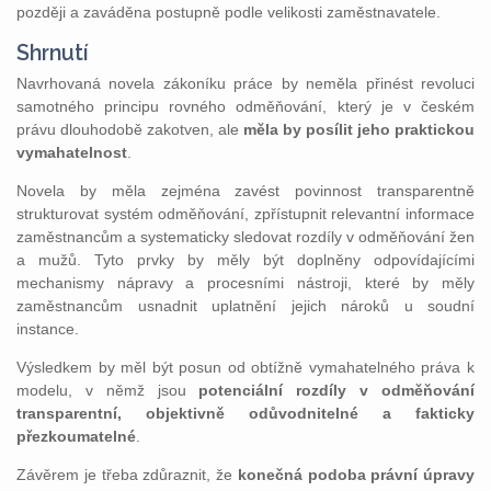
později a zaváděna postupně podle velikosti zaměstnavatele.
Shrnutí
Navrhovaná novela zákoníku práce by neměla přinést revoluci
samotného principu rovného odměňování, který je v českém
právu dlouhodobě zakotven, ale
měla by posílit jeho praktickou
vymahatelnost
.
Novela by měla zejména zavést povinnost transparentně
strukturovat systém odměňování, zpřístupnit relevantní informace
zaměstnancům a systematicky sledovat rozdíly v odměňování žen
a mužů. Tyto prvky by měly být doplněny odpovídajícími
mechanismy nápravy a procesními nástroji, které by měly
zaměstnancům usnadnit uplatnění jejich nároků u soudní
instance.
Výsledkem by měl být posun od obtížně vymahatelného práva k
modelu, v němž jsou
potenciální rozdíly v odměňování
transparentní, objektivně odůvodnitelné a fakticky
přezkoumatelné
.
Závěrem je třeba zdůraznit, že
konečná podoba právní úpravy