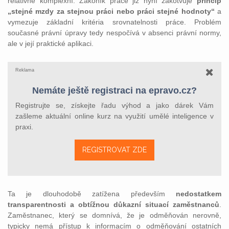
relativně komplexní. Zákoník práce již nyní zakotvuje
princip
„stejné mzdy za stejnou práci nebo práci stejné hodnoty“
a
vymezuje základní kritéria srovnatelnosti práce. Problém
současné právní úpravy tedy nespočívá v absenci právní normy,
ale v její praktické aplikaci.
Reklama
Nemáte ještě registraci na epravo.cz?
Registrujte se, získejte řadu výhod a jako dárek Vám
zašleme aktuální online kurz na využití umělé inteligence v
praxi.
REGISTROVAT ZDE
Ta je dlouhodobě zatížena především
nedostatkem
transparentnosti a obtížnou důkazní situací zaměstnanců
.
Zaměstnanec, který se domnívá, že je odměňován nerovně,
typicky nemá přístup k informacím o odměňování ostatních