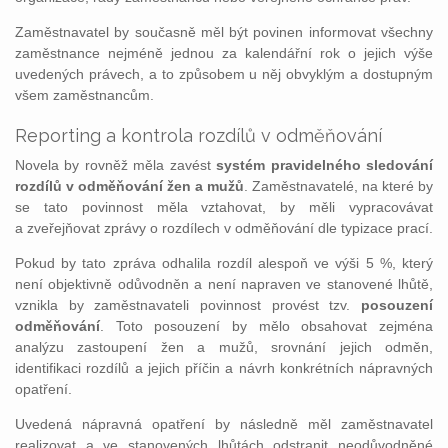
Zaměstnavatel by současně měl být povinen informovat všechny
zaměstnance nejméně jednou za kalendářní rok o jejich výše
uvedených právech, a to způsobem u něj obvyklým a dostupným
všem zaměstnancům.
Reporting a kontrola rozdílů v odměňování
Novela by rovněž měla zavést
systém pravidelného sledování
rozdílů v odměňování žen a mužů
. Zaměstnavatelé, na které by
se tato povinnost měla vztahovat, by měli vypracovávat
a zveřejňovat zprávy o rozdílech v odměňování dle typizace prací.
Pokud by tato zpráva odhalila rozdíl alespoň ve výši 5 %, který
není objektivně odůvodněn a není napraven ve stanovené lhůtě,
vznikla by zaměstnavateli povinnost provést tzv.
posouzení
odměňování
. Toto posouzení by mělo obsahovat zejména
analýzu zastoupení žen a mužů, srovnání jejich odměn,
identifikaci rozdílů a jejich příčin a návrh konkrétních nápravných
opatření.
Uvedená nápravná opatření by následně měl zaměstnavatel
realizovat a ve stanovených lhůtách odstranit neodůvodněné