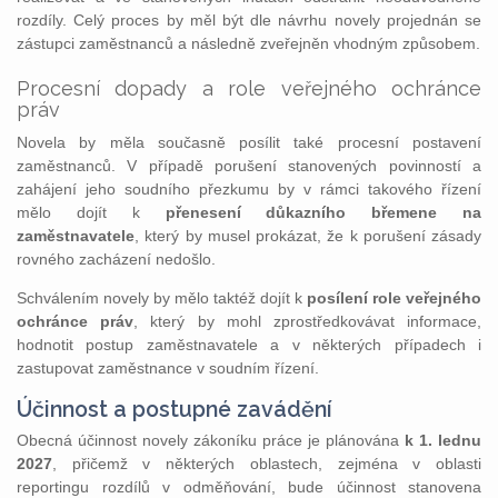
rozdíly. Celý proces by měl být dle návrhu novely projednán se
zástupci zaměstnanců a následně zveřejněn vhodným způsobem.
Procesní dopady a role veřejného ochránce
práv
Novela by měla současně posílit také procesní postavení
zaměstnanců. V případě porušení stanovených povinností a
zahájení jeho soudního přezkumu by v rámci takového řízení
mělo dojít k
přenesení důkazního břemene na
zaměstnavatele
, který by musel prokázat, že k porušení zásady
rovného zacházení nedošlo.
Schválením novely by mělo taktéž dojít k
posílení role veřejného
ochránce práv
, který by mohl zprostředkovávat informace,
hodnotit postup zaměstnavatele a v některých případech i
zastupovat zaměstnance v soudním řízení.
Účinnost a postupné zavádění
Obecná účinnost novely zákoníku práce je plánována
k 1. lednu
2027
, přičemž v některých oblastech, zejména v oblasti
reportingu rozdílů v odměňování, bude účinnost stanovena