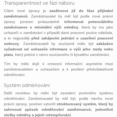
Transparentnost ve fázi náboru
Cílem nové úpravy je
zasáhnout již do fáze přijímání
zaměstnanců
. Zaměstnavatel by měl být podle nové právní
úpravy povinen prokazatelně
informovat potenciálního
zaměstnance o minimální výši odměny
, která by mu jako
uchazeči o zaměstnání v případě dané pracovní pozice náležela,
a to nejpozději
před zahájením jednání o uzavření pracovní
smlouvy
. Zaměstnavateli by současně mělo být
zakázáno
vyžadovat od uchazeče informace o výši jeho mzdy
nebo
platu
, který pobírá v rámci současného či bývalého zaměstnání.
Tím by mělo dojít k omezení informační asymetrie mezi
zaměstnavatelem a uchazečem a k posílení předvídatelnosti
odměňování.
Systém odměňování
Další novinkou by mělo být zavedení povinného systému
odměňování. Zaměstnavatel by měl být, podle návrhu nové
právní úpravy, povinen vytvořit
strukturovaný systém, který by
zahrnoval způsob odměňování zaměstnanců, jednotlivé
složky odměny a jejich odstupňování
.