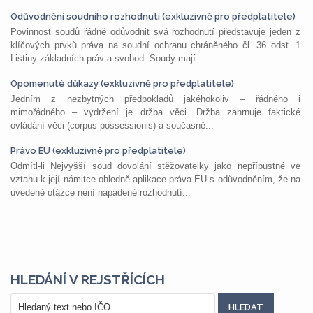
Odůvodnění soudního rozhodnutí (exkluzivně pro předplatitele)
Povinnost soudů řádně odůvodnit svá rozhodnutí představuje jeden z
klíčových prvků práva na soudní ochranu chráněného čl. 36 odst. 1
Listiny základních práv a svobod. Soudy mají...
Opomenuté důkazy (exkluzivně pro předplatitele)
Jedním z nezbytných předpokladů jakéhokoliv – řádného i
mimořádného – vydržení je držba věci. Držba zahrnuje faktické
ovládání věci (corpus possessionis) a současně...
Právo EU (exkluzivně pro předplatitele)
Odmítl-li Nejvyšší soud dovolání stěžovatelky jako nepřípustné ve
vztahu k její námitce ohledně aplikace práva EU s odůvodněním, že na
uvedené otázce není napadené rozhodnutí...
HLEDÁNÍ V REJSTŘÍCÍCH