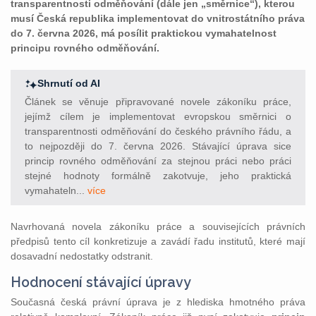
transparentnosti odměňování (dále jen „směrnice“), kterou
musí Česká republika implementovat do vnitrostátního práva
do 7. června 2026, má posílit praktickou vymahatelnost
principu rovného odměňování.
Shrnutí od AI
Článek se věnuje připravované novele zákoníku práce,
jejímž cílem je implementovat evropskou směrnici o
transparentnosti odměňování do českého právního řádu, a
to nejpozději do 7. června 2026. Stávající úprava sice
princip rovného odměňování za stejnou práci nebo práci
stejné hodnoty formálně zakotvuje, jeho praktická
vymahateln...
více
Navrhovaná novela zákoníku práce a souvisejících právních
předpisů tento cíl konkretizuje a zavádí řadu institutů, které mají
dosavadní nedostatky odstranit.
Hodnocení stávající úpravy
Současná česká právní úprava je z hlediska hmotného práva