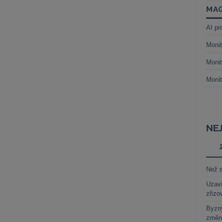
MAG
AI pr
Monit
Monit
Monit
NE
Než s
Uzaví
zřizo
Byzny
změn