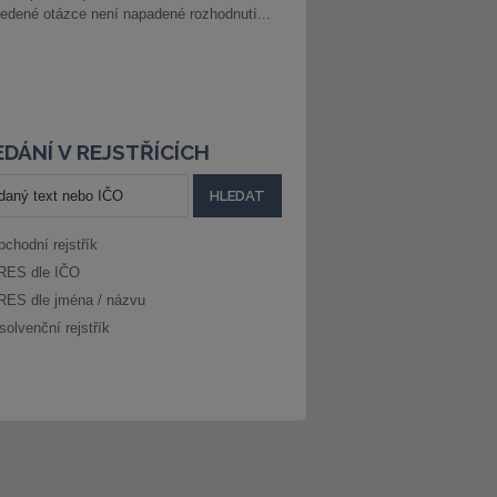
edené otázce není napadené rozhodnutí...
DÁNÍ V REJSTŘÍCÍCH
bchodní rejstřík
RES dle IČO
RES dle jména / názvu
solvenční rejstřík