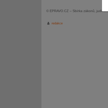
© EPRAVO.CZ – Sbírka zákonů, judikatu
redakce
JUDr. Tomáš Nielsen
JUDr. Tom
Kurzy lektora
Kurzy le