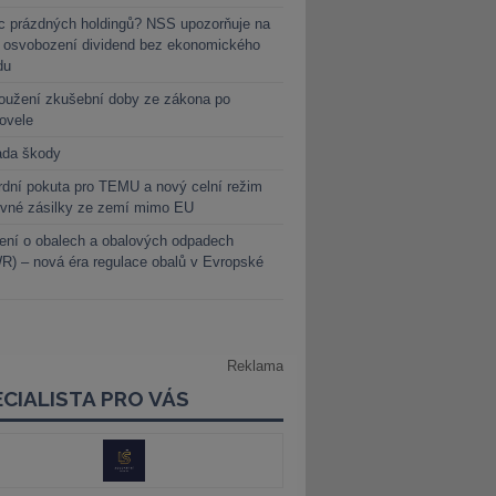
c prázdných holdingů? NSS upozorňuje na
y osvobození dividend bez ekonomického
du
oužení zkušební doby ze zákona po
novele
ada škody
dní pokuta pro TEMU a nový celní režim
evné zásilky ze zemí mimo EU
ení o obalech a obalových odpadech
) – nová éra regulace obalů v Evropské