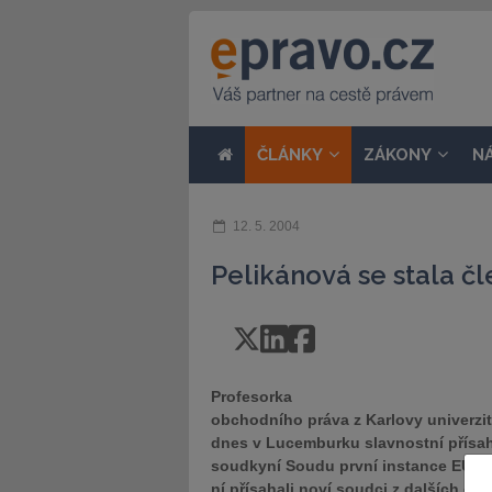
ČLÁNKY
ZÁKONY
N
12. 5. 2004
Pelikánová se stala č
Profesorka
obchodního práva z Karlovy univerzit
dnes v Lucemburku slavnostní přísah
soudkyní Soudu první instance EU s
ní přísahali noví soudci z dalších o