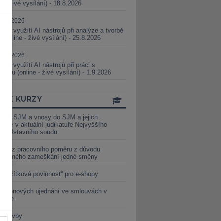
ne - živé vysílání) - 18.8.2026
5.08.2026
ické využití AI nástrojů při analýze a tvorbě
 (online - živé vysílání) - 25.8.2026
1.09.2026
ické využití AI nástrojů při práci s
aturou (online - živé vysílání) - 1.9.2026
INE KURZY
y ze SJM a vnosy do SJM a jejich
izace v aktuální judikatuře Nejvyššího
u a Ústavního soudu
věď z pracovního poměru z důvodu
luveného zameškání jedné směny
„tlačítková povinnost“ pro e-shopy
a cenových ujednání ve smlouvách v
etice
é stavby