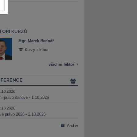
TOŘI KURZŮ
Mgr. Marek Bednář
Mgr. Veronika 
Kurzy lektora
Kurzy lektora
všichni lektoři
FERENCE
1.10.2026
ní právo daňové - 1.10.2026
2.10.2026
é právo 2026 - 2.10.2026
Archiv