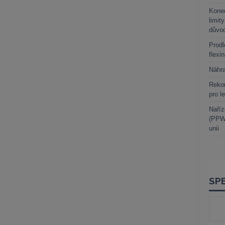
Kone
limit
důvo
Prodl
flexi
Náhr
Rekor
pro l
Naříz
(PPWR
unii