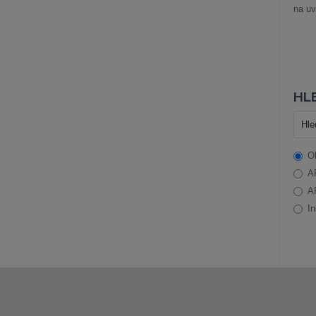
na uv
HLE
O
A
A
In