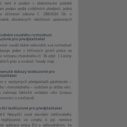
d není k podání v elektronické podobě
jen podpis podle zvláštních předpisů, jedná
o účinnosti zákona č. 298/2016 Sb. o
statek obsahových náležitostí upravených
odnění soudního rozhodnutí
luzivně pro předplatitele)
nost soudů řádně odůvodnit svá rozhodnutí
stavuje jeden z klíčových prvků práva na
í ochranu chráněného čl. 36 odst. 1 Listiny
dních práv a svobod. Soudy mají...
enuté důkazy (exkluzivně pro
platitele)
m z nezbytných předpokladů jakéhokoliv –
ho i mimořádného – vydržení je držba věci.
 zahrnuje faktické ovládání věci (corpus
ssionis) a současně...
o EU (exkluzivně pro předplatitele)
l-li Nejvyšší soud dovolání stěžovatelky
 nepřípustné ve vztahu k její námitce
dně aplikace práva EU s odůvodněním, že