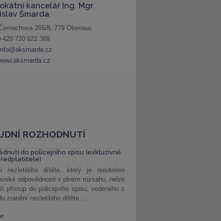
UDNÍ ROZHODNUTÍ
édnutí do policejního spisu (exkluzivně
předplatitele)
i nezletilého dítěte, který je nositelem
ovské odpovědnosti v plném rozsahu, nelze
ít přístup do policejního spisu, vedeného z
u zranění nezletilého dítěte,...
or