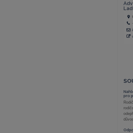
SO
Nahl
pro 
Rodič
rodič
odepř
důvod
Odp