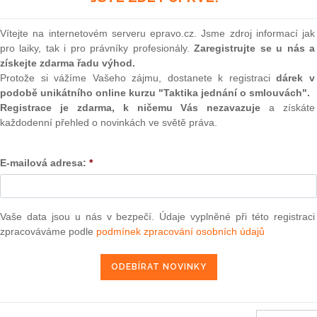
(onli
yho. Slovinský zástupce nebyl
2
Vítejte na internetovém serveru epravo.cz. Jsme zdroj informací jak
Prakt
pro laiky, tak i pro právníky profesionály.
Zaregistrujte se u nás a
smluv
ho dvora (ESD), kteří skládali slib v úterý, byli výlučně
získejte zdarma řadu výhod.
pilo pět žen a čtyři pánové. Ve všech případech jsou to
Protože si vážíme Vašeho zájmu, dostanete k registraci
dárek v
0
brilantní dráhu v justici nebo v akademickém světě. Na rozdíl
podobě unikátního online kurzu "Taktika jednání o smlouvách".
Prakt
ticky orientováni.
judik
Registrace je zdarma, k ničemu Vás nezavazuje
a získáte
každodenní přehled o novinkách ve světě práva.
vším žalobami fyzických a právnických osob z EU proti
mi kvůli nečinnosti institucí EU, náhradami škod způsobených
ONL
y a rozhodnutí EU a podobně. Je nezávislý na ESD, proti jeho
E-mailová adresa:
*
Vnos
valor
soud
první instance je vyřizování odvolání proti rozhodnutím
žité tresty na podniky, které porušují evropské právo
Výpo
Vaše data jsou u nás v bezpečí. Údaje vyplněné při této registraci
 zneužívají dominantní postavení na trhu). Velkou pozornost
neom
zpracováváme podle
podmínek zpracování osobních údajů
 nařízení komise, aby ten či onen podnik vrátil podpory
Nová 
Změn
e kandidát, který prošel konkurzem, nesplňuje vnitřní
energ
í 40 let.
Čern