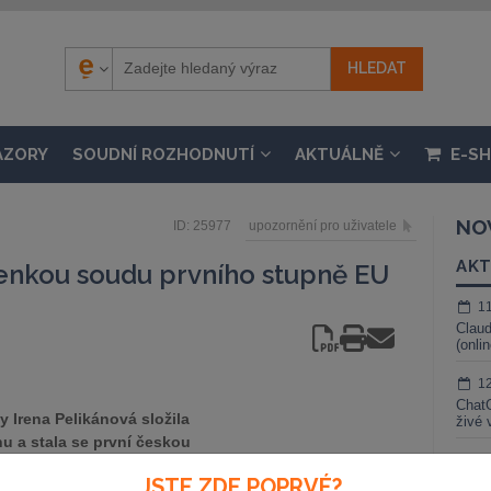
ÁZORY
SOUDNÍ ROZHODNUTÍ
AKTUÁLNĚ
E-S
NO
ID: 25977
upozornění pro uživatele
AKT
lenkou soudu prvního stupně EU
1
Claud
(onli
1
ChatG
y Irena Pelikánová složila
živé 
u a stala se první českou
1
e sídlem v Lucemburku. Spolu s
JSTE ZDE POPRVÉ?
Gemin
smi nových členských států