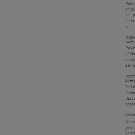
Poku
připo
se p
nedo
v...
Odův
(exk
Povin
před
soudn
zákla
Opom
před
Jední
řádné
Držba
posse
Práv
Odmít
jako
ohle