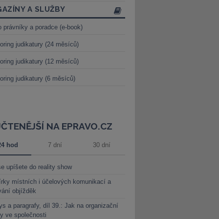
AZÍNY A SLUŽBY
o právníky a poradce (e-book)
oring judikatury (24 měsíců)
oring judikatury (12 měsíců)
oring judikatury (6 měsíců)
JČTENĚJŠÍ NA EPRAVO.CZ
24 hod
7 dní
30 dní
e upíšete do reality show
rky místních i účelových komunikací a
vání objížděk
s a paragrafy, díl 39.: Jak na organizační
y ve společnosti