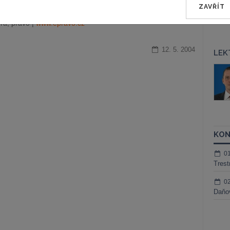
ZAVŘÍT
ra, právo |
www.epravo.cz
12. 5. 2004
LEK
áš Sokol
JUDr. Martin Maisner, Ph.D.,
MCIArb
ktora
Kurzy lektora
KON
0
Trest
0
Daňov