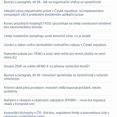
Byznys a paragrafy, díl 39.: Jak na organizační změny ve společnosti
Aktuální vývoj odpadového práva v České republice: od implementace
evropských cílů k praktickým problémům aplikační praxe
Konec prázdných holdingů? NSS upozorňuje na limity osvobození dividend
bez ekonomického důvodu
Limity hudebního samplingu aneb konečně víme, co je pastiš
Uznání a výkon cizího obchodního rozhodčího nálezu v České republice
Rekordní pokuta pro TEMU a nový celní režim pro levné zásilky ze zemí
mimo EU
Novela ZISIF ve světle AIFMD II: co přinese správcům fondů?
Byznys a paragrafy, díl 38: Vyloučení společníka ze společnosti s ručením
omezeným
Firemní úklid před prodejem: investoři chtějí kupovat pořádek, nikoliv
problémy
Nařízení o obalech a obalových odpadech (PPWR) – nová éra regulace
obalů v Evropské unii
Korporátní dluhopisy v ČR: růst trhu, regulatorní limity a koncentrace rizik v
segmentu podlimitních emisí