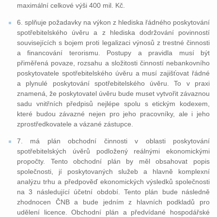
maximální celkové výši 400 mil. Kč.
6. splňuje požadavky na výkon z hlediska řádného poskytování
spotřebitelského úvěru a z hlediska dodržování povinností
souvisejících s bojem proti legalizaci výnosů z trestné činnosti
a financování terorismu. Postupy a pravidla musí být
přiměřená povaze, rozsahu a složitosti činností nebankovního
poskytovatele spotřebitelského úvěru a musí zajišťovat řádné
a plynulé poskytování spotřebitelského úvěru. To v praxi
znamená, že poskytovatel úvěru bude muset vytvořit závaznou
sadu vnitřních předpisů nejlépe spolu s etickým kodexem,
které budou závazné nejen pro jeho pracovníky, ale i jeho
zprostředkovatele a vázané zástupce.
7. má plán obchodní činnosti v oblasti poskytování
spotřebitelských úvěrů podložený reálnými ekonomickými
propočty. Tento obchodní plán by měl obsahovat popis
společnosti, jí poskytovaných služeb a hlavně komplexní
analýzu trhu a předpověď ekonomických výsledků společnosti
na 3 následující účetní období. Tento plán bude následně
zhodnocen ČNB a bude jedním z hlavních podkladů pro
udělení licence. Obchodní plán a předvídané hospodářské