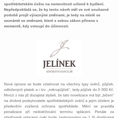
spotřebitelském úvěru na nemovitosti určené k bydlení.
Nepředpokládá se, že by tento návrh měl ve své současné
podobě projít výraznými změnami, je tedy na místě se
seznámit se změnami, které s sebou zákon přinese v
momentě, kdy vstoupí do účinnosti.
Nová úprava se bude vztahovat na všechny typy úvěrů, půjček,
odložených plateb a i tzv. „mikropůjček“, tedy půjček do 5 000 Kč.
Mnozí z nás již dozajista slyšeli, že tato novelizace má být „bičem“
na drobné poskytovatele spotřebitelských úvěrů a jejím účelem je
především zvýšená ochrana spotřebitele. Mění se pravidla
penalizace při nedodržování termínu splácení. Penále za
předčasně splacený úvěr bude zastropováno na 1 % doplácené