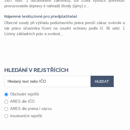
2927 odst. 1 občanského zákoníku), lze zcela vyloučit povinnost
provozovatele dopravy k náhradě škody (újmy) z...
Nájemné (exkluzivně pro předplatitele)
Obecné soudy při výkladu podústavního práva poruší zákaz svévole a
tak právo účastníka řízení na soudní ochranu podle čl. 36 odst. 1
Listiny základních práv a svobod,...
HLEDÁNÍ V REJSTŘÍCÍCH
Obchodní rejstřík
ARES dle IČO
ARES dle jména / názvu
Insolvenční rejstřík