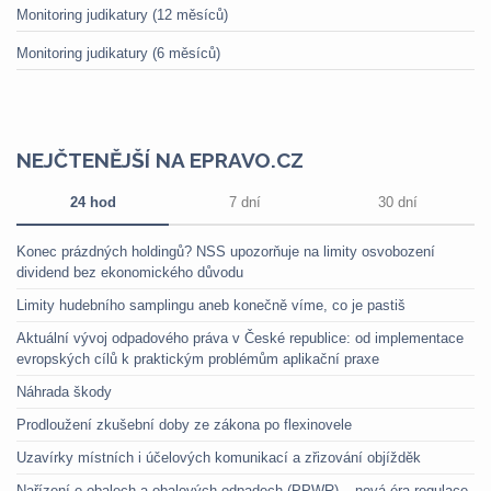
Monitoring judikatury (12 měsíců)
Monitoring judikatury (6 měsíců)
NEJČTENĚJŠÍ NA EPRAVO.CZ
24 hod
7 dní
30 dní
Konec prázdných holdingů? NSS upozorňuje na limity osvobození
dividend bez ekonomického důvodu
Limity hudebního samplingu aneb konečně víme, co je pastiš
Aktuální vývoj odpadového práva v České republice: od implementace
evropských cílů k praktickým problémům aplikační praxe
Náhrada škody
Prodloužení zkušební doby ze zákona po flexinovele
Uzavírky místních i účelových komunikací a zřizování objížděk
Nařízení o obalech a obalových odpadech (PPWR) – nová éra regulace