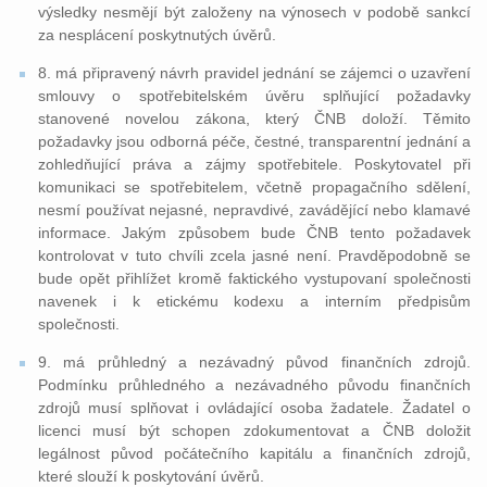
výsledky nesmějí být založeny na výnosech v podobě sankcí
za nesplácení poskytnutých úvěrů.
8. má připravený návrh pravidel jednání se zájemci o uzavření
smlouvy o spotřebitelském úvěru splňující požadavky
stanovené novelou zákona, který ČNB doloží. Těmito
požadavky jsou odborná péče, čestné, transparentní jednání a
zohledňující práva a zájmy spotřebitele. Poskytovatel při
komunikaci se spotřebitelem, včetně propagačního sdělení,
nesmí používat nejasné, nepravdivé, zavádějící nebo klamavé
informace. Jakým způsobem bude ČNB tento požadavek
kontrolovat v tuto chvíli zcela jasné není. Pravděpodobně se
bude opět přihlížet kromě faktického vystupovaní společnosti
navenek i k etickému kodexu a interním předpisům
společnosti.
9. má průhledný a nezávadný původ finančních zdrojů.
Podmínku průhledného a nezávadného původu finančních
zdrojů musí splňovat i ovládající osoba žadatele. Žadatel o
licenci musí být schopen zdokumentovat a ČNB doložit
legálnost původ počátečního kapitálu a finančních zdrojů,
které slouží k poskytování úvěrů.