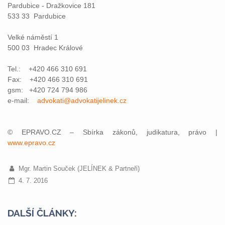
Pardubice - Dražkovice 181
533 33 Pardubice
Velké náměstí 1
500 03 Hradec Králové
Tel.: +420 466 310 691
Fax: +420 466 310 691
gsm: +420 724 794 986
e-mail:
advokati@advokatijelinek.cz
© EPRAVO.CZ – Sbírka zákonů, judikatura, právo |
www.epravo.cz
Mgr. Martin Souček (JELÍNEK & Partneři)
4. 7. 2016
DALŠÍ ČLÁNKY: