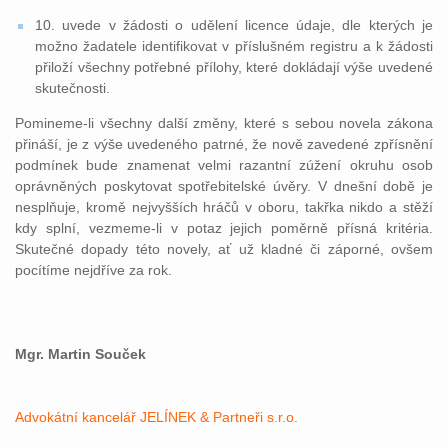
10. uvede v žádosti o udělení licence údaje, dle kterých je
možno žadatele identifikovat v příslušném registru a k žádosti
přiloží všechny potřebné přílohy, které dokládají výše uvedené
skutečnosti.
Pomineme-li všechny další změny, které s sebou novela zákona
přináší, je z výše uvedeného patrné, že nově zavedené zpřísnění
podmínek bude znamenat velmi razantní zúžení okruhu osob
oprávněných poskytovat spotřebitelské úvěry. V dnešní době je
nesplňuje, kromě nejvyšších hráčů v oboru, takřka nikdo a stěží
kdy splní, vezmeme-li v potaz jejich poměrně přísná kritéria.
Skutečné dopady této novely, ať už kladné či záporné, ovšem
pocítíme nejdříve za rok.
Mgr. Martin Souček
Advokátní kancelář JELÍNEK & Partneři s.r.o.