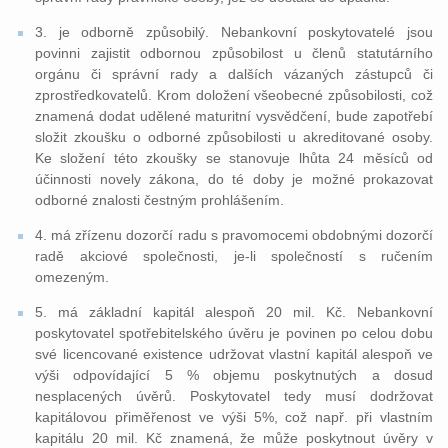
3. je odborně způsobilý. Nebankovní poskytovatelé jsou
povinni zajistit odbornou způsobilost u členů statutárního
orgánu či správní rady a dalších vázaných zástupců či
zprostředkovatelů. Krom doložení všeobecné způsobilosti, což
znamená dodat udělené maturitní vysvědčení, bude zapotřebí
složit zkoušku o odborné způsobilosti u akreditované osoby.
Ke složení této zkoušky se stanovuje lhůta 24 měsíců od
účinnosti novely zákona, do té doby je možné prokazovat
odborné znalosti čestným prohlášením.
4. má zřízenu dozorčí radu s pravomocemi obdobnými dozorčí
radě akciové společnosti, je-li společností s ručením
omezeným.
5. má základní kapitál alespoň 20 mil. Kč. Nebankovní
poskytovatel spotřebitelského úvěru je povinen po celou dobu
své licencované existence udržovat vlastní kapitál alespoň ve
výši odpovídající 5 % objemu poskytnutých a dosud
nesplacených úvěrů. Poskytovatel tedy musí dodržovat
kapitálovou přiměřenost ve výši 5%, což např. při vlastním
kapitálu 20 mil. Kč znamená, že může poskytnout úvěry v