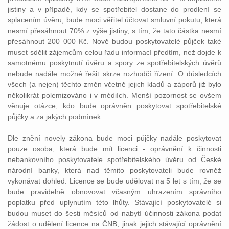
jistiny a v případě, kdy se spotřebitel dostane do prodlení se
splacením úvěru, bude moci věřitel účtovat smluvní pokutu, která
nesmí přesáhnout 70% z výše jistiny, s tím, že tato částka nesmí
přesáhnout 200 000 Kč. Nově budou poskytovatelé půjček také
muset sdělit zájemcům celou řadu informací předtím, než dojde k
samotnému poskytnutí úvěru a spory ze spotřebitelských úvěrů
nebude nadále možné řešit skrze rozhodčí řízení. O důsledcích
všech (a nejen) těchto změn včetně jejich kladů a záporů již bylo
několikrát polemizováno i v médiích. Menší pozornost se ovšem
věnuje otázce, kdo bude oprávněn poskytovat spotřebitelské
půjčky a za jakých podmínek.
Dle znění novely zákona bude moci půjčky nadále poskytovat
pouze osoba, která bude mít licenci - oprávnění k činnosti
nebankovního poskytovatele spotřebitelského úvěru od České
národní banky, která nad těmito poskytovateli bude rovněž
vykonávat dohled. Licence se bude udělovat na 5 let s tím, že se
bude pravidelně obnovovat včasným uhrazením správního
poplatku před uplynutím této lhůty. Stávající poskytovatelé si
budou muset do šesti měsíců od nabytí účinnosti zákona podat
žádost o udělení licence na ČNB, jinak jejich stávající oprávnění