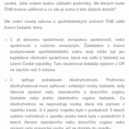
zaniká. Jaké ovšem budou základní podmínky, dle kterých bude
ČNB licence udělovat a co vše je nutno k této žádosti doložit?
Dle znění novely zákona o spotřebitelských úvěrech ČNB udělí
licenci žadateli, který:
1. je akciovou společností, evropskou společností, nebo
společností s ručením omezeným. Žadatelem o licenci
poskytovatele spotřebitelského úvěru tedy může být jen
kapitálová obchodní společnost, která má sídlo (i faktické) na
území České republiky. Tuto skutečnost dokládá výpisem z OR
ne starším než 3 měsíce.
2. splňuje požadavek důvěryhodnosti. Podmínku
důvěryhodnosti musí splňovat i ovládající osoby žadatele, tedy
členové správní rady, statutárního a dozorčího orgánu
žadatele nebo jiného obdobného orgánu žadatele. Za
důvěryhodnou se nepovažuje osoba, která má záznam v
rejstříku trestů, či k jejichž majetku bylo v posledních 5 letech
vydáno rozhodnutí o úpadku anebo která byla v posledních 5
letech členem statutárního nebo dozorčího orgánu nebo
správní rady právnické osoby, jež se dostala do úpadku.