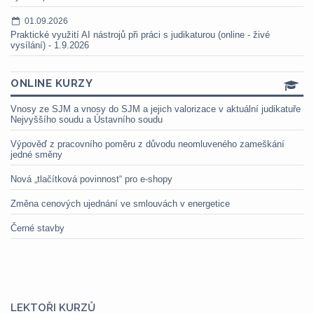
01.09.2026
Praktické využití AI nástrojů při práci s judikaturou (online - živé
vysílání) - 1.9.2026
ONLINE KURZY
Vnosy ze SJM a vnosy do SJM a jejich valorizace v aktuální judikatuře
Nejvyššího soudu a Ústavního soudu
Výpověď z pracovního poměru z důvodu neomluveného zameškání
jedné směny
Nová „tlačítková povinnost“ pro e-shopy
Změna cenových ujednání ve smlouvách v energetice
Černé stavby
LEKTOŘI KURZŮ