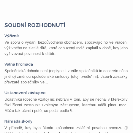
SOUDNÍ ROZHODNUTÍ
Výživné
Ve sporu o vydání bezdůvodného obohacení, spočívajícího ve vrácení
výživného na zletilé dítě, které ochuzený rodič zaplatil v době, kdy jeho
vyživovací povinnost k dítěti...
Valná hromada
Společnická dohoda není (neplyne-li z vůle společníků in concreto něco
jiného) změnou společenské smlouvy (stojí „vedle“ ní). Jsou-li závazky
převzaté společníky ve...
Ustanovení zástupce
Účastníku (obecně vzato) nic nebrání v tom, aby se nechal v kterékoliv
fázi řízení zastoupit zvoleným zástupcem, kterému udělí plnou moc.
Může tak učinit i poté, co podal podle §...
Náhrada škody
V případě, kdy byla škoda způsobena zvláštní povahou provozu (§