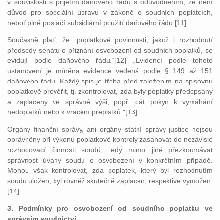
v souvislosti s přijetím daňového řádu s odůvodněním, že není
důvod pro speciální úpravu v zákoně o soudních poplatcích,
neboť plně postačí subsidiární použití daňového řádu.[11]
Současně platí, že „poplatkové povinnosti, jakož i rozhodnutí
předsedy senátu o přiznání osvobození od soudních poplatků, se
evidují podle daňového řádu.“[12] „Evidencí podle tohoto
ustanovení je míněna evidence vedená podle § 149 až 151
daňového řádu. Každý spis je třeba před založením na spisovnu
poplatkově prověřit, tj. zkontrolovat, zda byly poplatky předepsány
a zaplaceny ve správné výši, popř. dát pokyn k vymáhání
nedoplatků nebo k vrácení přeplatků.“[13]
Orgány finanční správy, ani orgány státní správy justice nejsou
oprávněny při výkonu poplatkové kontroly zasahovat do nezávislé
rozhodovací činnosti soudů, tedy mimo jiné přezkoumávat
správnost úvahy soudu o osvobození v konkrétním případě.
Mohou však kontrolovat, zda poplatek, který byl rozhodnutím
soudu uložen, byl rovněž skutečně zaplacen, respektive vymožen.
[14]
3. Podmínky pro osvobození od soudního poplatku ve
správním soudnictví