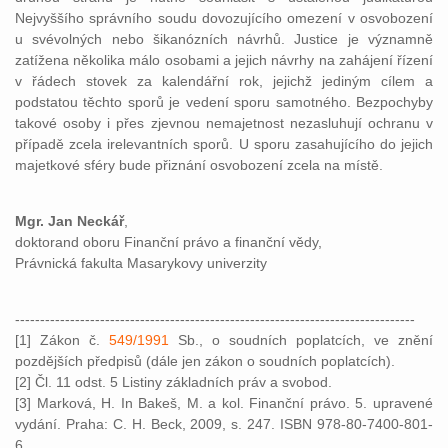
Nejvyššího správního soudu dovozujícího omezení v osvobození
u svévolných nebo šikanózních návrhů. Justice je významně
zatížena několika málo osobami a jejich návrhy na zahájení řízení
v řádech stovek za kalendářní rok, jejichž jediným cílem a
podstatou těchto sporů je vedení sporu samotného. Bezpochyby
takové osoby i přes zjevnou nemajetnost nezasluhují ochranu v
případě zcela irelevantních sporů. U sporu zasahujícího do jejich
majetkové sféry bude přiznání osvobození zcela na místě.
Mgr. Jan Neckář
,
doktorand oboru Finanční právo a finanční vědy,
Právnická fakulta Masarykovy univerzity
--------------------------------------------------------------------------------
[1] Zákon č.
549/1991
Sb., o soudních poplatcích, ve znění
pozdějších předpisů (dále jen zákon o soudních poplatcích).
[2] Čl. 11 odst. 5 Listiny základních práv a svobod.
[3] Marková, H. In Bakeš, M. a kol. Finanční právo. 5. upravené
vydání. Praha: C. H. Beck, 2009, s. 247. ISBN 978-80-7400-801-
6.