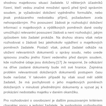
shodnou majetkovou situaci žadatele. U některých účastníků
řízení, kteří vedou značné množství sporů před týmž správním
soudem, je vyžadování doložení vyplněného formuláře, nebo
jinak prokázaného nedostatku příjmů, požadavkem zcela
nehospodárným. Pro posouzení žádosti je rozhodující doložení
informací o majetkových a výdělkových poměrech dané osoby
umožňující relevantní posouzení žádosti a není rozhodující, jakým
způsobem toto žadatel prokáže. Na druhou stranu však nelze
rozhodovat o žádosti bez jakéhokoliv vyjádření o majetkových
poměrech žadatele. Postačí však, pokud žadatel odkáže na
uložení relevantních dokumentů u správy soudu, nebo uvede
spisovou značku jiného řízení vedeného před daným soudem,
kde rozhodné údaje jsou doloženy.[17] Je nesporné, že odkázání
na dříve zaslané dokumenty bude mít své hranice. Zejména
problém relevantnosti doložených dokumentů postupem času
bude narůstat. V takovém případě by však soud měl sdělit
žadateli, že má pochybnosti o jeho majetkových poměrech
doložených v minulosti předmětnými dokumenty a vyzvat jej k
prokázání nedostatku majetku v daném okamžiku.
Pro rozhodování o osvobození je dalším posuzovaným kritériem
charakter sporu a jednání žadatele. Je svobodným rozhodnutím