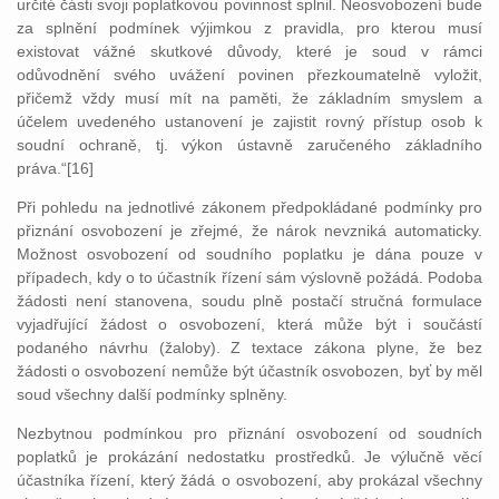
určité části svoji poplatkovou povinnost splnil. Neosvobození bude
za splnění podmínek výjimkou z pravidla, pro kterou musí
existovat vážné skutkové důvody, které je soud v rámci
odůvodnění svého uvážení povinen přezkoumatelně vyložit,
přičemž vždy musí mít na paměti, že základním smyslem a
účelem uvedeného ustanovení je zajistit rovný přístup osob k
soudní ochraně, tj. výkon ústavně zaručeného základního
práva.“[16]
Při pohledu na jednotlivé zákonem předpokládané podmínky pro
přiznání osvobození je zřejmé, že nárok nevzniká automaticky.
Možnost osvobození od soudního poplatku je dána pouze v
případech, kdy o to účastník řízení sám výslovně požádá. Podoba
žádosti není stanovena, soudu plně postačí stručná formulace
vyjadřující žádost o osvobození, která může být i součástí
podaného návrhu (žaloby). Z textace zákona plyne, že bez
žádosti o osvobození nemůže být účastník osvobozen, byť by měl
soud všechny další podmínky splněny.
Nezbytnou podmínkou pro přiznání osvobození od soudních
poplatků je prokázání nedostatku prostředků. Je výlučně věcí
účastníka řízení, který žádá o osvobození, aby prokázal všechny