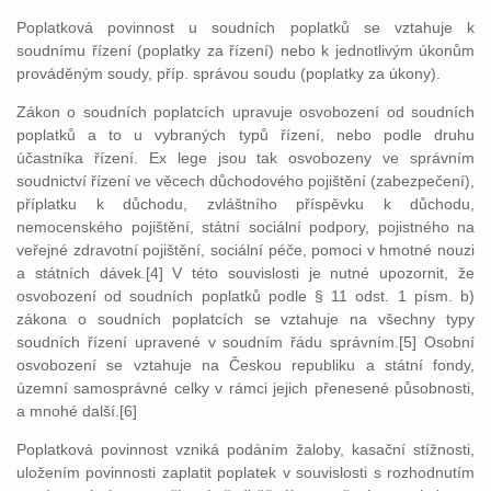
Poplatková povinnost u soudních poplatků se vztahuje k
soudnímu řízení (poplatky za řízení) nebo k jednotlivým úkonům
prováděným soudy, příp. správou soudu (poplatky za úkony).
Zákon o soudních poplatcích upravuje osvobození od soudních
poplatků a to u vybraných typů řízení, nebo podle druhu
účastníka řízení. Ex lege jsou tak osvobozeny ve správním
soudnictví řízení ve věcech důchodového pojištění (zabezpečení),
příplatku k důchodu, zvláštního příspěvku k důchodu,
nemocenského pojištění, státní sociální podpory, pojistného na
veřejné zdravotní pojištění, sociální péče, pomoci v hmotné nouzi
a státních dávek.[4] V této souvislosti je nutné upozornit, že
osvobození od soudních poplatků podle § 11 odst. 1 písm. b)
zákona o soudních poplatcích se vztahuje na všechny typy
soudních řízení upravené v soudním řádu správním.[5] Osobní
osvobození se vztahuje na Českou republiku a státní fondy,
územní samosprávné celky v rámci jejich přenesené působnosti,
a mnohé další.[6]
Poplatková povinnost vzniká podáním žaloby, kasační stížnosti,
uložením povinnosti zaplatit poplatek v souvislosti s rozhodnutím