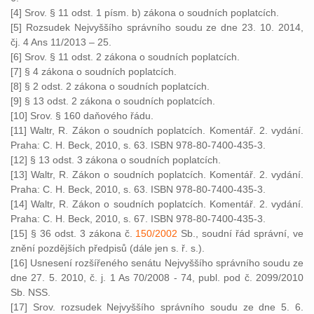
[4] Srov. § 11 odst. 1 písm. b) zákona o soudních poplatcích.
[5] Rozsudek Nejvyššího správního soudu ze dne 23. 10. 2014,
čj. 4 Ans 11/2013 – 25.
[6] Srov. § 11 odst. 2 zákona o soudních poplatcích.
[7] § 4 zákona o soudních poplatcích.
[8] § 2 odst. 2 zákona o soudních poplatcích.
[9] § 13 odst. 2 zákona o soudních poplatcích.
[10] Srov. § 160 daňového řádu.
[11] Waltr, R. Zákon o soudních poplatcích. Komentář. 2. vydání.
Praha: C. H. Beck, 2010, s. 63. ISBN 978-80-7400-435-3.
[12] § 13 odst. 3 zákona o soudních poplatcích.
[13] Waltr, R. Zákon o soudních poplatcích. Komentář. 2. vydání.
Praha: C. H. Beck, 2010, s. 63. ISBN 978-80-7400-435-3.
[14] Waltr, R. Zákon o soudních poplatcích. Komentář. 2. vydání.
Praha: C. H. Beck, 2010, s. 67. ISBN 978-80-7400-435-3.
[15] § 36 odst. 3 zákona č.
150/2002
Sb., soudní řád správní, ve
znění pozdějších předpisů (dále jen s. ř. s.).
[16] Usnesení rozšířeného senátu Nejvyššího správního soudu ze
dne 27. 5. 2010, č. j. 1 As 70/2008 - 74, publ. pod č. 2099/2010
Sb. NSS.
[17] Srov. rozsudek Nejvyššího správního soudu ze dne 5. 6.