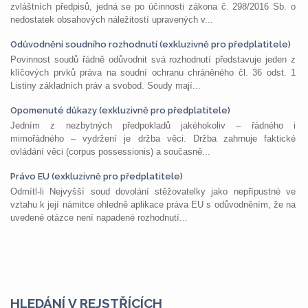
zvláštních předpisů, jedná se po účinnosti zákona č. 298/2016 Sb. o
nedostatek obsahových náležitostí upravených v...
Odůvodnění soudního rozhodnutí (exkluzivně pro předplatitele)
Povinnost soudů řádně odůvodnit svá rozhodnutí představuje jeden z
klíčových prvků práva na soudní ochranu chráněného čl. 36 odst. 1
Listiny základních práv a svobod. Soudy mají...
Opomenuté důkazy (exkluzivně pro předplatitele)
Jedním z nezbytných předpokladů jakéhokoliv – řádného i
mimořádného – vydržení je držba věci. Držba zahrnuje faktické
ovládání věci (corpus possessionis) a současně...
Právo EU (exkluzivně pro předplatitele)
Odmítl-li Nejvyšší soud dovolání stěžovatelky jako nepřípustné ve
vztahu k její námitce ohledně aplikace práva EU s odůvodněním, že na
uvedené otázce není napadené rozhodnutí...
HLEDÁNÍ V REJSTŘÍCÍCH