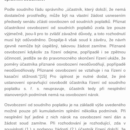
Podle soudního řádu správního „účastník, který doloží, že nemá
dostatečné prostředky, může být na vlastní žádost usnesením
předsedy senátu zčásti osvobozen od soudních poplatků. Přiznat
účastníkovi osvobození od soudních poplatků zcela lze pouze
výjimečně, jsou-li pro to zvlášť závažné důvody, a toto rozhodnutí
musí být odůvodněno. Dospěje-li však soud k závěru, že návrh
zjevně nemůže být úspěšný, takovou žádost zamítne. Přiznané
osvobození kdykoliv za řízení odejme, popřípadě i se zpětnou
účinností, jestliže se do pravomocného skončení řízení ukáže, že
poměry účastníka přiznané osvobození neodůvodňují, popřípadě
neodůvodňovaly. Přiznané osvobození se vztahuje i na řízení o
kasační stížnosti.“[15] Pro úplnost je nutné dodat, že jiné
ustanovení opravňující osvobodit účastníka řízení od soudního
poplatku s. ř. s. neupravuje, účastník tedy při nesplnění
stanovených podmínek nemá na osvobození nárok.
Osvobození od soudního poplatku je na základě výše uvedeného
možné pouze při kumulativním splnění několika podmínek. Při
nesplnění byť jediné z nich nárok na osvobození není dán a
žádost soud zamítne. Při rozhodování je rozhodující, zda v
souvislosti (1.) s podanou žádostí (2.) účastník řízení doloží, že