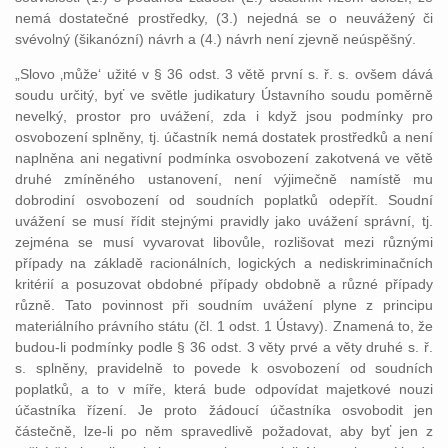
nemá dostatečné prostředky, (3.) nejedná se o neuvážený či
svévolný (šikanózní) návrh a (4.) návrh není zjevně neúspěšný.
„Slovo ‚může‘ užité v § 36 odst. 3 větě první s. ř. s. ovšem dává
soudu určitý, byť ve světle judikatury Ústavního soudu poměrně
nevelký, prostor pro uvážení, zda i když jsou podmínky pro
osvobození splněny, tj. účastník nemá dostatek prostředků a není
naplněna ani negativní podmínka osvobození zakotvená ve větě
druhé zmíněného ustanovení, není výjimečně namístě mu
dobrodiní osvobození od soudních poplatků odepřít. Soudní
uvážení se musí řídit stejnými pravidly jako uvážení správní, tj.
zejména se musí vyvarovat libovůle, rozlišovat mezi různými
případy na základě racionálních, logických a nediskriminačních
kritérií a posuzovat obdobné případy obdobně a různé případy
různě. Tato povinnost při soudním uvážení plyne z principu
materiálního právního státu (čl. 1 odst. 1 Ústavy). Znamená to, že
budou-li podmínky podle § 36 odst. 3 věty prvé a věty druhé s. ř.
s. splněny, pravidelně to povede k osvobození od soudních
poplatků, a to v míře, která bude odpovídat majetkové nouzi
účastníka řízení. Je proto žádoucí účastníka osvobodit jen
částečně, lze-li po něm spravedlivě požadovat, aby byť jen z