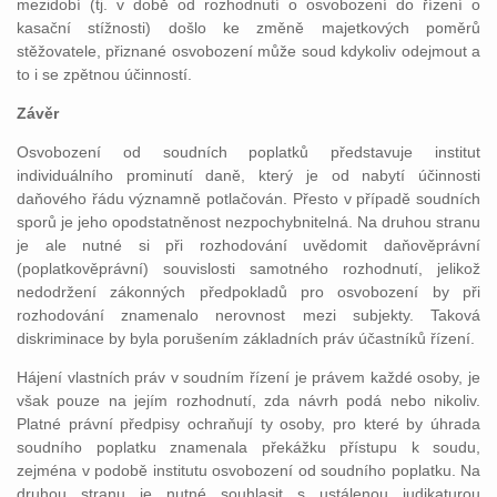
mezidobí (tj. v době od rozhodnutí o osvobození do řízení o
kasační stížnosti) došlo ke změně majetkových poměrů
stěžovatele, přiznané osvobození může soud kdykoliv odejmout a
to i se zpětnou účinností.
Závěr
Osvobození od soudních poplatků představuje institut
individuálního prominutí daně, který je od nabytí účinnosti
daňového řádu významně potlačován. Přesto v případě soudních
sporů je jeho opodstatněnost nezpochybnitelná. Na druhou stranu
je ale nutné si při rozhodování uvědomit daňověprávní
(poplatkověprávní) souvislosti samotného rozhodnutí, jelikož
nedodržení zákonných předpokladů pro osvobození by při
rozhodování znamenalo nerovnost mezi subjekty. Taková
diskriminace by byla porušením základních práv účastníků řízení.
Hájení vlastních práv v soudním řízení je právem každé osoby, je
však pouze na jejím rozhodnutí, zda návrh podá nebo nikoliv.
Platné právní předpisy ochraňují ty osoby, pro které by úhrada
soudního poplatku znamenala překážku přístupu k soudu,
zejména v podobě institutu osvobození od soudního poplatku. Na
druhou stranu je nutné souhlasit s ustálenou judikaturou