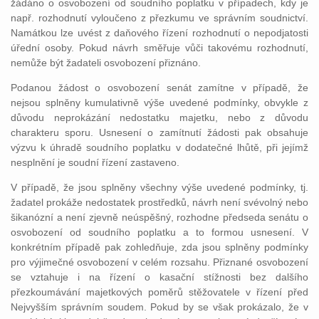
žádáno o osvobození od soudního poplatku v případech, kdy je
např. rozhodnutí vyloučeno z přezkumu ve správním soudnictví.
Namátkou lze uvést z daňového řízení rozhodnutí o nepodjatosti
úřední osoby. Pokud návrh směřuje vůči takovému rozhodnutí,
nemůže být žadateli osvobození přiznáno.
Podanou žádost o osvobození senát zamítne v případě, že
nejsou splněny kumulativně výše uvedené podmínky, obvykle z
důvodu neprokázání nedostatku majetku, nebo z důvodu
charakteru sporu. Usnesení o zamítnutí žádosti pak obsahuje
výzvu k úhradě soudního poplatku v dodatečné lhůtě, při jejímž
nesplnění je soudní řízení zastaveno.
V případě, že jsou splněny všechny výše uvedené podmínky, tj.
žadatel prokáže nedostatek prostředků, návrh není svévolný nebo
šikanózní a není zjevně neúspěšný, rozhodne předseda senátu o
osvobození od soudního poplatku a to formou usnesení. V
konkrétním případě pak zohledňuje, zda jsou splněny podmínky
pro výjimečné osvobození v celém rozsahu. Přiznané osvobození
se vztahuje i na řízení o kasační stížnosti bez dalšího
přezkoumávání majetkových poměrů stěžovatele v řízení před
Nejvyšším správním soudem. Pokud by se však prokázalo, že v