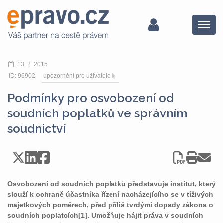
Menu
13. 2. 2015
ID: 96902
upozornění pro uživatele
Podmínky pro osvobození od
soudních poplatků ve správním
soudnictví
Osvobození od soudních poplatků představuje institut, který
slouží k ochraně účastníka řízení nacházejícího se v tíživých
majetkových poměrech, před příliš tvrdými dopady zákona o
soudních poplatcích[1]. Umožňuje hájit práva v soudních