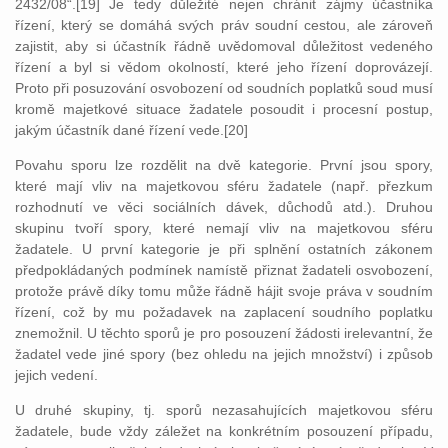
2432/08“.[19] Je tedy důležité nejen chránit zájmy účastníka
řízení, který se domáhá svých práv soudní cestou, ale zároveň
zajistit, aby si účastník řádně uvědomoval důležitost vedeného
řízení a byl si vědom okolností, které jeho řízení doprovázejí.
Proto při posuzování osvobození od soudních poplatků soud musí
kromě majetkové situace žadatele posoudit i procesní postup,
jakým účastník dané řízení vede.[20]
Povahu sporu lze rozdělit na dvě kategorie. První jsou spory,
které mají vliv na majetkovou sféru žadatele (např. přezkum
rozhodnutí ve věci sociálních dávek, důchodů atd.). Druhou
skupinu tvoří spory, které nemají vliv na majetkovou sféru
žadatele. U první kategorie je při splnění ostatních zákonem
předpokládaných podmínek namístě přiznat žadateli osvobození,
protože právě díky tomu může řádně hájit svoje práva v soudním
řízení, což by mu požadavek na zaplacení soudního poplatku
znemožnil. U těchto sporů je pro posouzení žádosti irelevantní, že
žadatel vede jiné spory (bez ohledu na jejich množství) i způsob
jejich vedení.
U druhé skupiny, tj. sporů nezasahujících majetkovou sféru
žadatele, bude vždy záležet na konkrétním posouzení případu,