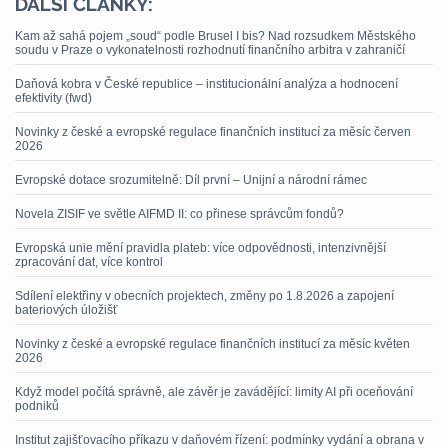
DALŠÍ ČLÁNKY:
Kam až sahá pojem „soud“ podle Brusel I bis? Nad rozsudkem Městského
soudu v Praze o vykonatelnosti rozhodnutí finančního arbitra v zahraničí
Daňová kobra v České republice – institucionální analýza a hodnocení
efektivity (fwd)
Novinky z české a evropské regulace finančních institucí za měsíc červen
2026
Evropské dotace srozumitelně: Díl první – Unijní a národní rámec
Novela ZISIF ve světle AIFMD II: co přinese správcům fondů?
Evropská unie mění pravidla plateb: více odpovědnosti, intenzivnější
zpracování dat, více kontrol
Sdílení elektřiny v obecních projektech, změny po 1.8.2026 a zapojení
bateriových úložišť
Novinky z české a evropské regulace finančních institucí za měsíc květen
2026
Když model počítá správně, ale závěr je zavádějící: limity AI při oceňování
podniků
Institut zajišťovacího příkazu v daňovém řízení: podmínky vydání a obrana v