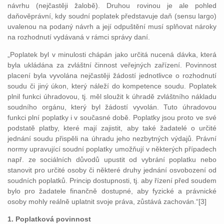
návrhu (nejčastěji žalobě). Druhou rovinou je ale pohled
daňověprávní, kdy soudní poplatek představuje daň (sensu largo)
uvalenou na podaný návrh a její odpuštění musí splňovat nároky
na rozhodnutí vydávaná v rámci správy daní.
„Poplatek byl v minulosti chápán jako určitá nucená dávka, která
byla ukládána za zvláštní činnost veřejných zařízení. Povinnost
placení byla vyvolána nejčastěji žádostí jednotlivce o rozhodnutí
soudu či jiný úkon, který náleží do kompetence soudu. Poplatek
plnil funkci úhradovou, tj. měl sloužit k úhradě zvláštního nákladu
soudního orgánu, který byl žádostí vyvolán. Tuto úhradovou
funkci plní poplatky i v současné době. Poplatky jsou proto ve své
podstatě platby, které mají zajistit, aby také žadatelé o určité
jednání soudu přispěli na úhradu jeho nezbytných výdajů. Právní
normy upravující soudní poplatky umožňují v některých případech
např. ze sociálních důvodů upustit od vybrání poplatku nebo
stanovit pro určité osoby či některé druhy jednání osvobození od
soudních poplatků. Princip dostupnosti, tj. aby řízení před soudem
bylo pro žadatele finančně dostupné, aby fyzické a právnické
osoby mohly reálně uplatnit svoje práva, zůstává zachován.“[3]
1. Poplatková povinnost