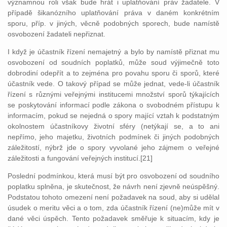
významnou roli však bude hrát i uplatňování práv žadatele. V
případě šikanózního uplatňování práva v daném konkrétním
sporu, příp. v jiných, věcně podobných sporech, bude namístě
osvobození žadateli nepřiznat.
I když je účastník řízení nemajetný a bylo by namístě přiznat mu
osvobození od soudních poplatků, může soud výjimečně toto
dobrodiní odepřít a to zejména pro povahu sporu či sporů, které
účastník vede. O takový případ se může jednat, vede-li účastník
řízení s různými veřejnými institucemi množství sporů týkajících
se poskytování informací podle zákona o svobodném přístupu k
informacím, pokud se nejedná o spory mající vztah k podstatným
okolnostem účastníkovy životní sféry (netýkají se, a to ani
nepřímo, jeho majetku, životních podmínek či jiných podobných
záležitostí, nýbrž jde o spory vyvolané jeho zájmem o veřejné
záležitosti a fungování veřejných institucí.[21]
Poslední podmínkou, která musí být pro osvobození od soudního
poplatku splněna, je skutečnost, že návrh není zjevně neúspěšný.
Podstatou tohoto omezení není požadavek na soud, aby si udělal
úsudek o meritu věci a o tom, zda účastník řízení (ne)může mít v
dané věci úspěch. Tento požadavek směřuje k situacím, kdy je