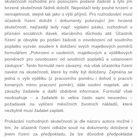
skutečnosti rozhodné pro posouzení podané žádosti a tyto jím
tvrzené skutečnosti řádně doložil. Nepostačí tedy pouhé tvrzení o
nemajetnosti, stejně tak jako o výši příjmů. Pro rozhodování musí
účastník řízení doložit i dokumenty potvrzující jím tvrzené
skutečnosti, nejčastěji tedy např. výplatní pásku, rozhodnutí o
přiznání sociálních dávek, starobního důchodu atd. Účastník
řízení je obvykle po podání žádosti o osvobození od soudního
poplatku vyzván soudem k doložení svých majetkových poměrů
formulářem „Potvrzení o osobních, majetkových a výdělkových
poměrech pro osvobození od soudních poplatků a ustanovení
zástupce“. Tento formulář není závazný, má však účastníka řízení
navést na skutečnosti, které by měly být doloženy. Zejména se
jedná o výši výdělku (z pracovního poměru i dohod o pracích
konaných mimo pracovní poměr), dále osobní majetek, ale i
závazky žadatele a další obdobné informace. Formulář však
neobsahuje – a žadatelé to velice často sami neuvedou –
požadavek na vylíčení měsíčních životních nákladů, které
nezbytně musí žadatel zaplatit.
Prokázání rozhodných skutečností je dle názoru autora možné i
tím, že účastník řízení odkáže soud na dokumenty doložené v
jiném řízení za předpokladu, že lze důvodně předpokládat