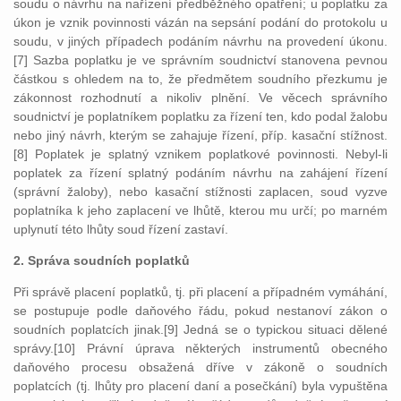
soudu o návrhu na nařízení předběžného opatření; u poplatku za
úkon je vznik povinnosti vázán na sepsání podání do protokolu u
soudu, v jiných případech podáním návrhu na provedení úkonu.
[7] Sazba poplatku je ve správním soudnictví stanovena pevnou
částkou s ohledem na to, že předmětem soudního přezkumu je
zákonnost rozhodnutí a nikoliv plnění. Ve věcech správního
soudnictví je poplatníkem poplatku za řízení ten, kdo podal žalobu
nebo jiný návrh, kterým se zahajuje řízení, příp. kasační stížnost.
[8] Poplatek je splatný vznikem poplatkové povinnosti. Nebyl-li
poplatek za řízení splatný podáním návrhu na zahájení řízení
(správní žaloby), nebo kasační stížnosti zaplacen, soud vyzve
poplatníka k jeho zaplacení ve lhůtě, kterou mu určí; po marném
uplynutí této lhůty soud řízení zastaví.
2. Správa soudních poplatků
Při správě placení poplatků, tj. při placení a případném vymáhání,
se postupuje podle daňového řádu, pokud nestanoví zákon o
soudních poplatcích jinak.[9] Jedná se o typickou situaci dělené
správy.[10] Právní úprava některých instrumentů obecného
daňového procesu obsažená dříve v zákoně o soudních
poplatcích (tj. lhůty pro placení daní a posečkání) byla vypuštěna