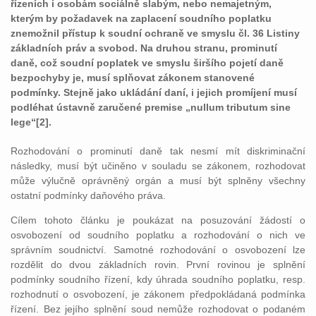
řízeních i osobám sociálně slabým, nebo nemajetným,
kterým by požadavek na zaplacení soudního poplatku
znemožnil přístup k soudní ochraně ve smyslu čl. 36 Listiny
základních práv a svobod. Na druhou stranu, prominutí
daně, což soudní poplatek ve smyslu širšího pojetí daně
bezpochyby je, musí splňovat zákonem stanovené
podmínky. Stejně jako ukládání daní, i jejich promíjení musí
podléhat ústavně zaručené premise „nullum tributum sine
lege“[2].
Rozhodování o prominutí daně tak nesmí mít diskriminační
následky, musí být učiněno v souladu se zákonem, rozhodovat
může výlučně oprávněný orgán a musí být splněny všechny
ostatní podmínky daňového práva.
Cílem tohoto článku je poukázat na posuzování žádostí o
osvobození od soudního poplatku a rozhodování o nich ve
správním soudnictví. Samotné rozhodování o osvobození lze
rozdělit do dvou základních rovin. První rovinou je splnění
podmínky soudního řízení, kdy úhrada soudního poplatku, resp.
rozhodnutí o osvobození, je zákonem předpokládaná podmínka
řízení. Bez jejího splnění soud nemůže rozhodovat o podaném