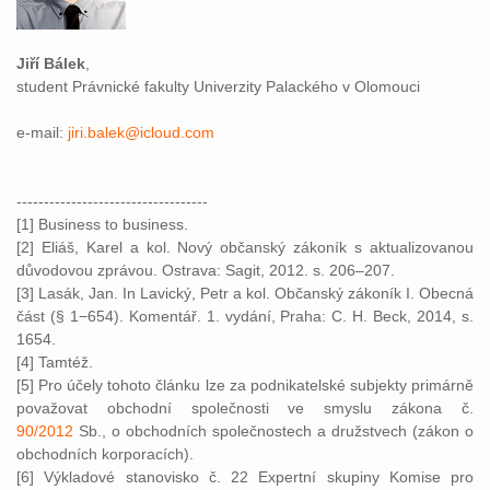
Jiří Bálek
,
student Právnické fakulty Univerzity Palackého v Olomouci
e-mail:
jiri.balek@icloud.com
-----------------------------------
[1] Business to business.
[2] Eliáš, Karel a kol. Nový občanský zákoník s aktualizovanou
důvodovou zprávou. Ostrava: Sagit, 2012. s. 206–207.
[3] Lasák, Jan. In Lavický, Petr a kol. Občanský zákoník I. Obecná
část (§ 1−654). Komentář. 1. vydání, Praha: C. H. Beck, 2014, s.
1654.
[4] Tamtéž.
[5] Pro účely tohoto článku lze za podnikatelské subjekty primárně
považovat obchodní společnosti ve smyslu zákona č.
90/2012
Sb., o obchodních společnostech a družstvech (zákon o
obchodních korporacích).
[6] Výkladové stanovisko č. 22 Expertní skupiny Komise pro