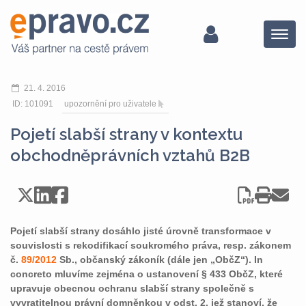
Menu
21. 4. 2016
ID: 101091
upozornění pro uživatele
Pojetí slabší strany v kontextu
obchodněprávních vztahů B2B
Pojetí slabší strany dosáhlo jisté úrovně transformace v
souvislosti s rekodifikací soukromého práva, resp. zákonem
č.
89/2012
Sb., občanský zákoník (dále jen „ObčZ“). In
concreto mluvíme zejména o ustanovení § 433 ObčZ, které
upravuje obecnou ochranu slabší strany společně s
vyvratitelnou právní domněnkou v odst. 2, jež stanoví, že