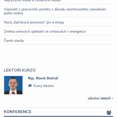
Nejvyššího soudu a Ústavního soudu
Výpověď z pracovního poměru z důvodu neomluveného zameškání
jedné směny
Nová „tlačítková povinnost“ pro e-shopy
Změna cenových ujednání ve smlouvách v energetice
Černé stavby
LEKTOŘI KURZŮ
Mgr. Marek Bednář
Kurzy lektora
všichni lektoři
KONFERENCE