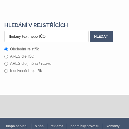
HLEDÁNÍ V REJSTŘÍCÍCH
Obchodní rejstřík
ARES dle IČO
ARES dle jména / názvu
Insolvenční rejstřík
mapa serveru
o nás
reklama
podmínky provozu
kontakty