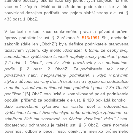
samotné podstaty ekonomické síly jednotlivých subjektů na trhu
více než zřejmá. Malého či středního podnikatele lze v této
souvislosti dozajista podřadit pod pojem slabší strany dle ust. §
433 odst. 1 ObčZ.
V kontextu rekodifikace soukromého práva a původní právní
úpravy podnikání v ust. § 2 zákona č.
513/1991
Sb., obchodní
zákoník (dále jen „ObchZ“) byla definice podnikatele stanovena
taxativním výčtem, kdy mohlo „
docházet k tomu, že osoby svojí
samostatnou výdělečnou činností naplnily znaky podnikání podle
§ 2 odst. 1 ObchZ, nebyly však považovány za podnikatele
podle § 2 odst. 2 ObchZ. Za podnikatele tak nebyl
považován např. neoprávněný podnikatel, i když v právním
styku z důvodu ochrany třetích osob se na něj jako na podnikatele
a na jím vykonávanou činnost jako podnikání podle § 3a ObchZ
pohlíželo
.“.[6] ObčZ toto úzké a komplikované pojetí podnikatele
opouští, přičemž za podnikatele dle ust. § 420 pokládá kohokoli,
„
kdo samostatně vykonává na vlastní účet a odpovědnost
výdělečnou činnost živnostenským nebo obdobným způsobem se
záměrem činit tak soustavně za účelem dosažení zisku
.“ Jistou
dodatečnou ochrannou je taktéž ust. § 5 ObčZ, které normuje
povinnost odborné péče, resp. objektivní měřítko průměrného