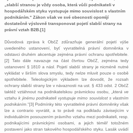
„slabší stranou je vždy osoba, která vůči podnikateli v
hospodářském styku vystupuje mimo souvislost s vlastním
podnikáním.“ Zákon však ve své obecnosti opomíjí
dostatečně výslovně transponovat pojetí slabší strany na
právní vztah B2B.[1]
Důvodová zpráva k ObčZ zdůrazňuje generální pojetí výše
uvedeného ustanovení, byť vyvratitelná právní domněnka v
odstavci druhém akcentuje zejména právní ochranu spotřebitele.
[2] Tato dále navazuje na část čtvrtou ObčZ, zejména tedy
ustanovení § 1810 a násl. Pojetí slabší strany je nicméně nutné
vykládat v širším slova smyslu, tedy nelze mluvit pouze o osobě
spotřebitele. Teleologickým výkladem lze dovodit, že rozsah
ochrany slabší strany lze v návaznosti na ust. § 433 odst. 2 ObčZ
taktéž vztáhnout na podnikatelskou právnickou osobu, „
která ve
vztahu k jinému podnikateli vystupuje mimo souvislost s vlastním
podnikáním
.“[3] Podmínky této vyvratitelné právní domněnky však
lze a contrario vyvrátit, a to právě na podkladu závisejícím v
individuálním posouzením právního vztahu mezi podnikateli, resp.
podnikajícími právnickými osobami, a jejich téměř totožném
postavení jako stran takového hospodářského styku. Lasák uvádí