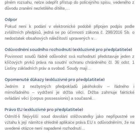
plném rozsahu, nelze odepřít přístup do policejního spisu, vedeného z
důvodu zranění nezletilého dítěte,...
Odpor
Pokud není k podání v elektronické podobě připojen podpis podle
zvláštních předpisů, jedná se po účinnosti zákona č. 298/2016 Sb. o
nedostatek obsahových náležitostí upravených v...
Odůvodnění soudního rozhodnutí (exkluzivně pro předplatitele)
Povinnost soudů řádně odůvodnit svá rozhodnutí představuje jeden z
klíčových prvků práva na soudní ochranu chráněného čl. 36 odst. 1
Listiny základních práv a svobod. Soudy mají...
Opomenuté důkazy (exkluzivně pro předplatitele)
Jedním z nezbytných předpokladů jakéhokoliv – řádného i
mimořádného – vydržení je držba věci. Držba zahrnuje faktické
ovládání věci (corpus possessionis) a současně...
Právo EU (exkluzivně pro předplatitele)
Odmítl-li Nejvyšší soud dovolání stěžovatelky jako nepřípustné ve
vztahu k její námitce ohledně aplikace práva EU s odůvodněním, že na
uvedené otázce není napadené rozhodnutí...