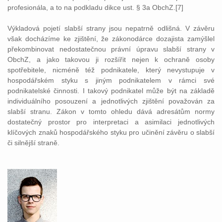
profesionála, a to na podkladu dikce ust. § 3a ObchZ.[7]
Výkladová pojetí slabší strany jsou nepatrně odlišná. V závěru
však docházíme ke zjištění, že zákonodárce dozajista zamýšlel
překombinovat nedostatečnou právní úpravu slabší strany v
ObchZ, a jako takovou ji rozšířit nejen k ochraně osoby
spotřebitele, nicméně též podnikatele, který nevystupuje v
hospodářském styku s jiným podnikatelem v rámci své
podnikatelské činnosti. I takový podnikatel může být na základě
individuálního posouzení a jednotlivých zjištění považován za
slabší stranu. Zákon v tomto ohledu dává adresátům normy
dostatečný prostor pro interpretaci a asimilaci jednotlivých
klíčových znaků hospodářského styku pro učinění závěru o slabší
či silnější straně.