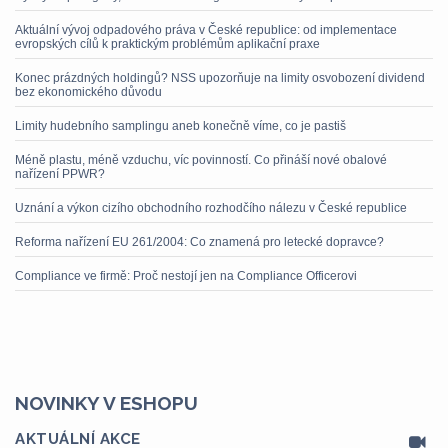
Aktuální vývoj odpadového práva v České republice: od implementace
evropských cílů k praktickým problémům aplikační praxe
Konec prázdných holdingů? NSS upozorňuje na limity osvobození dividend
bez ekonomického důvodu
Limity hudebního samplingu aneb konečně víme, co je pastiš
Méně plastu, méně vzduchu, víc povinností. Co přináší nové obalové
nařízení PPWR?
Uznání a výkon cizího obchodního rozhodčího nálezu v České republice
Reforma nařízení EU 261/2004: Co znamená pro letecké dopravce?
Compliance ve firmě: Proč nestojí jen na Compliance Officerovi
NOVINKY V ESHOPU
AKTUÁLNÍ AKCE