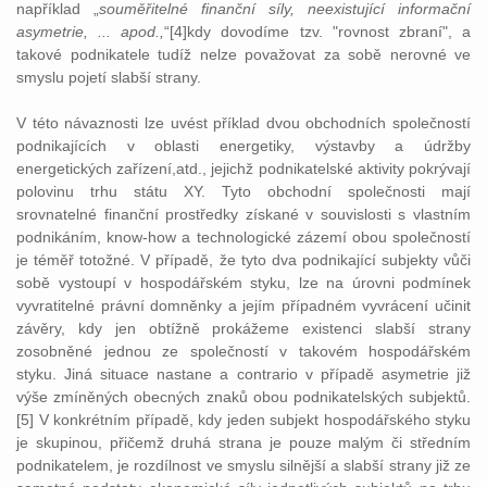
například „
souměřitelné finanční síly, neexistující informační
asymetrie, ... apod.,
“[4]kdy dovodíme tzv. "rovnost zbraní", a
takové podnikatele tudíž nelze považovat za sobě nerovné ve
smyslu pojetí slabší strany.
V této návaznosti lze uvést příklad dvou obchodních společností
podnikajících v oblasti energetiky, výstavby a údržby
energetických zařízení,atd., jejichž podnikatelské aktivity pokrývají
polovinu trhu státu XY. Tyto obchodní společnosti mají
srovnatelné finanční prostředky získané v souvislosti s vlastním
podnikáním, know-how a technologické zázemí obou společností
je téměř totožné. V případě, že tyto dva podnikající subjekty vůči
sobě vystoupí v hospodářském styku, lze na úrovni podmínek
vyvratitelné právní domněnky a jejím případném vyvrácení učinit
závěry, kdy jen obtížně prokážeme existenci slabší strany
zosobněné jednou ze společností v takovém hospodářském
styku. Jiná situace nastane a contrario v případě asymetrie již
výše zmíněných obecných znaků obou podnikatelských subjektů.
[5] V konkrétním případě, kdy jeden subjekt hospodářského styku
je skupinou, přičemž druhá strana je pouze malým či středním
podnikatelem, je rozdílnost ve smyslu silnější a slabší strany již ze