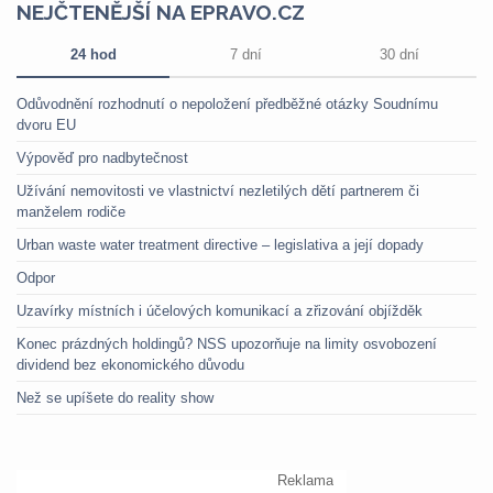
NEJČTENĚJŠÍ NA EPRAVO.CZ
24 hod
7 dní
30 dní
Odůvodnění rozhodnutí o nepoložení předběžné otázky Soudnímu
dvoru EU
Výpověď pro nadbytečnost
Užívání nemovitosti ve vlastnictví nezletilých dětí partnerem či
manželem rodiče
Urban waste water treatment directive – legislativa a její dopady
Odpor
Uzavírky místních i účelových komunikací a zřizování objížděk
Konec prázdných holdingů? NSS upozorňuje na limity osvobození
dividend bez ekonomického důvodu
Než se upíšete do reality show