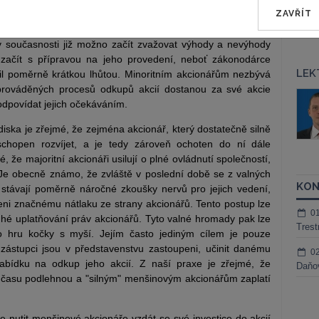
a následnou publikaci ve Sbírce zákonů, přičemž příslušná
ZAVŘÍT
u účinná dnem vyhlášení ve sbírce.
 v současnosti již možno začít zvažovat výhody a nevýhody
 začít s přípravou na jeho provedení, neboť zákonodárce
LEK
l poměrně krátkou lhůtou. Minoritním akcionářům nezbývá
prováděných procesů odkupů akcií dostanou za své akcie
áš Sokol
JUDr. Martin Maisner, Ph.D.,
odpovídat jejich očekáváním.
MCIArb
ktora
ska je zřejmé, že zejména akcionář, který dostatečně silně
Kurzy lektora
 schopen rozvíjet, a je tedy zároveň ochoten do ní dále
, že majoritní akcionáři usilují o plné ovládnutí společností,
í. Je obecně známo, že zvláště v poslední době se z valných
KON
távají poměrně náročné zkoušky nervů pro jejich vedení,
eni značnému nátlaku ze strany akcionářů. Tento postup lze
0
hé uplatňování práv akcionářů. Tyto valné hromady pak lze
Trest
o hru kočky s myší. Jejím často jediným cílem je pouze
 zástupci jsou v představenstvu zastoupeni, učinit danému
0
abídku na odkup jeho akcií. Z naší praxe je zřejmé, že
Daňov
d času podlehnou a "silným" menšinovým akcionářům zaplatí
e nutit menšinové akcionáře vzdát se své investice do akcií