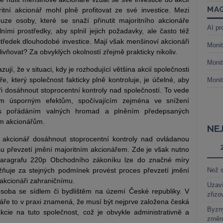
MAG
ritní akcionář mohl plně profitovat ze své investice. Mezi
uze osoby, které se snaží přinutit majoritního akcionáře
AI pr
lními prostředky, aby splnil jejich požadavky, ale často též
rostředek dlouhodobé investice. Mají však menšinoví akcionáři
Monit
livňovat? Za obvyklých okolností zřejmě prakticky nikoliv.
Monit
ují, že v situaci, kdy je rozhodující většina akcií společnosti
, který společnost fakticky plně kontroluje, je účelné, aby
Monit
i dosáhnout stoprocentní kontroly nad společností. To vede
ým úsporným efektům, spočívajícím zejména ve snížení
h s pořádáním valných hromad a plněním předepsaných
ým akcionářům.
NE
 akcionář dosáhnout stoprocentní kontroly nad ovládanou
su převzetí jmění majoritním akcionářem. Zde je však nutno
paragrafu 220p Obchodního zákoníku lze do značné míry
žňuje za stejných podmínek provést proces převzetí jmění
Než s
 akcionáři zahraničnímu.
Uzaví
osoba se sídlem či bydlištěm na území České republiky. V
zřizo
áře to v praxi znamená, že musí být nejprve založena česká
Byzny
cie na tuto společnost, což je obvykle administrativně a
změn