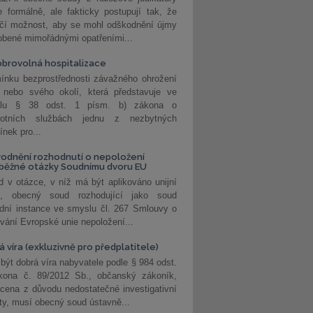
 formálně, ale fakticky postupují tak, že
učí možnost, aby se mohl odškodnění újmy
obené mimořádnými opatřeními...
brovolná hospitalizace
ínku bezprostřednosti závažného ohrožení
 nebo svého okolí, která představuje ve
lu § 38 odst. 1 písm. b) zákona o
votních službách jednu z nezbytných
nek pro...
odnění rozhodnutí o nepoložení
běžné otázky Soudnímu dvoru EU
 v otázce, v níž má být aplikováno unijní
o, obecný soud rozhodující jako soud
dní instance ve smyslu čl. 267 Smlouvy o
vání Evropské unie nepoložení...
 víra (exkluzivně pro předplatitele)
 být dobrá víra nabyvatele podle § 984 odst.
kona č. 89/2012 Sb., občanský zákoník,
cena z důvodu nedostatečné investigativní
ity, musí obecný soud ústavně...