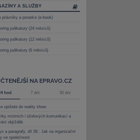
AZÍNY A SLUŽBY
o právníky a poradce (e-book)
oring judikatury (24 měsíců)
oring judikatury (12 měsíců)
oring judikatury (6 měsíců)
JČTENĚJŠÍ NA EPRAVO.CZ
24 hod
7 dní
30 dní
e upíšete do reality show
rky místních i účelových komunikací a
vání objížděk
s a paragrafy, díl 39.: Jak na organizační
y ve společnosti