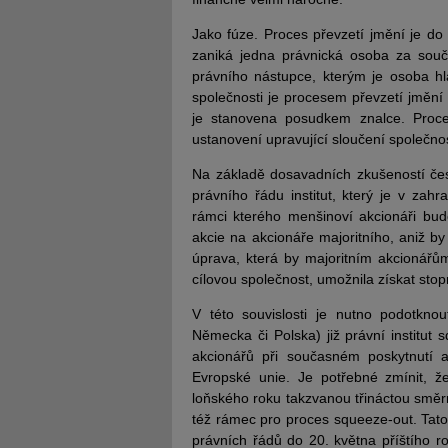
Jako fúze. Proces převzetí jmění je d
zaniká jedna právnická osoba za sou
právního nástupce, kterým je osoba hl
společnosti je procesem převzetí jmění
je stanovena posudkem znalce. Proce
ustanovení upravující sloučení společno
Na základě dosavadních zkušeností čes
právního řádu institut, který je v zah
rámci kterého menšinoví akcionáři bu
akcie na akcionáře majoritního, aniž b
úprava, která by majoritním akcionářů
cílovou společnost, umožnila získat stop
V této souvislosti je nutno podotknou
Německa či Polska) již právní institut 
akcionářů při současném poskytnutí 
Evropské unie. Je potřebné zmínit, ž
loňského roku takzvanou třináctou směrn
též rámec pro proces squeeze-out. Tato
právních řádů do 20. května příštího r