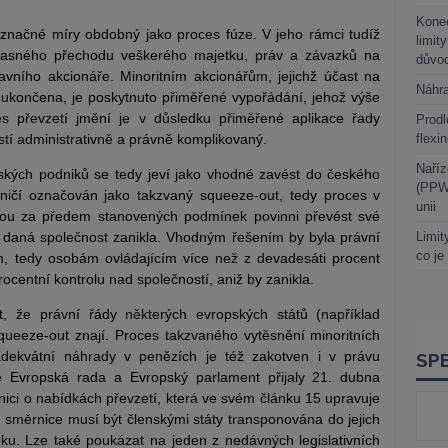
Kone
o značné míry obdobný jako proces fúze.
V jeho rámci tudíž
limit
časného přechodu veškerého majetku, práv a závazků na
důvo
avního akcionáře. Minoritním akcionářům, jejichž účast na
Náhr
 ukončena, je poskytnuto přiměřené vypořádání, jehož výše
s převzetí jmění je v důsledku přiměřené aplikace řady
Prodl
stí administrativně a právně komplikovaný.
flexi
Naříz
kých podniků se tedy jeví jako vhodné zavést do českého
(PPWR
raničí označován jako takzvaný squeeze-out, tedy proces v
unii
dou za předem stanovených podmínek povinni převést své
y daná společnost zanikla. Vhodným řešením by byla právní
Limit
co je
m, tedy osobám ovládajícím více než z devadesáti procent
rocentní kontrolu nad společností, aniž by zanikla.
t, že právní řády některých evropských států (například
squeeze-out znají. Proces takzvaného vytěsnění minoritních
adekvátní náhrady v penězích je též zakotven i v právu
e Evropská rada a Evropský parlament přijaly 21. dubna
ici o nabídkách převzetí, která ve svém článku 15 upravuje
 směrnice musí být členskými státy transponována do jejich
oku. Lze také poukázat na jeden z nedávných legislativních