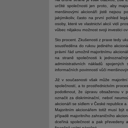
určité společnosti jen proto, aby majo
menšinovými akcionáři jistě nejsou po
jakýmikoliv, často na první pohled legá
osoby, které ve vlastnictví akcií vidí p
vůbec nějakou možnost svoji investici ov
Sto procent. Zkušenosti z praxe tedy ukaz
soustředěna do rukou jediného akcionáře
právní řád umožnil majoritnímu akcionář
na straně společnosti k jednoznačn
administrativních nákladů spojenýc
informačních povinností vůči menšinov
Již v současnosti však může majoritní
společností, a to prostřednictvím proce
podotknout, že úpravu obsaženou v 
označit za diskriminační, neboť neumo
akcionáři se sídlem v České republice a
Majoritním akcionářem totiž musí být 
případě majoritního zahraničního akcion
dceřiná společnost a pak převedeny ak
finančně velmi náročné.