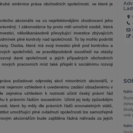
ruhé směrnice práva obchodních společností, ve které je
itního akcionáře na co nejefektivnějším zhodnocení jeho
oprávněný. I zákonodárce by proto měl umožnit osobě, která
nvestici, několikanásobně převyšující investice zbývajících
dmínek plné kontroly nad společností. To by mohlo podnítit
trany. Osoba, která má svoji investici plně pod kontrolou a
ových společníků, se pravděpodobně soustředí na otázky
zvoji dané společnosti a jejích případných obchodních
 nových pracovních míst také přispět k sociálnímu rozvoji
SO
 práva požadovat odprodej akcií minoritních akcionářů, v
ytné nejenom vzhledem k uvedenému zadání obsaženému v
Náhr
le zejména vzhledem k nutnosti učinit český právní řád
Rozho
u k právním řádům sousedním. Učinit jej tedy způsobilým
doho
ti, které by měly dle právních řádů srovnatelných států,
škod
stitut umožňující plné ovládnutí společnosti lze samozřejmě
vině 
novým akcionářům bude zajištěna řádná náhrada za jejich
Náhr
Vychá