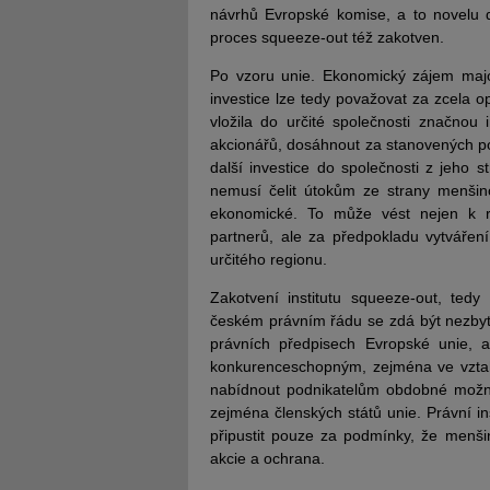
návrhů Evropské komise, a to novelu d
proces squeeze-out též zakotven.
Po vzoru unie. Ekonomický zájem major
investice lze tedy považovat za zcela 
vložila do určité společnosti značnou i
akcionářů, dosáhnout za stanovených po
další investice do společnosti z jeho s
nemusí čelit útokům ze strany menšin
ekonomické. To může vést nejen k ro
partnerů, ale za předpokladu vytváření
určitého regionu.
Zakotvení institutu squeeze-out, tedy
českém právním řádu se zdá být nezb
právních předpisech Evropské unie, a
konkurenceschopným, zejména ve vztah
nabídnout podnikatelům obdobné možnos
zejména členských států unie. Právní in
připustit pouze za podmínky, že menši
akcie a ochrana.