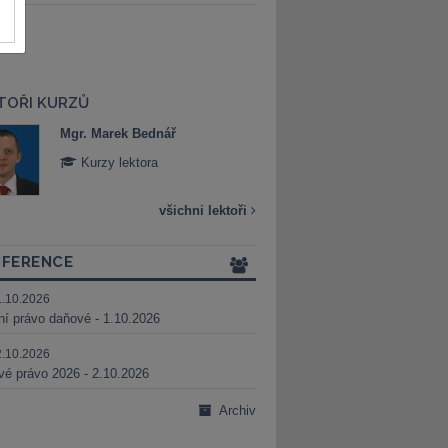
TOŘI KURZŮ
Mgr. Marek Bednář
Mgr. Veronika 
Kurzy lektora
Kurzy lektora
všichni lektoři
FERENCE
1.10.2026
ní právo daňové - 1.10.2026
2.10.2026
é právo 2026 - 2.10.2026
Archiv