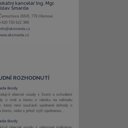
UDNÍ ROZHODNUTÍ
ada škody
dují-li obecné soudy v řízení o schválení
dy o vině a trestu o nároku na náhradu
y, který není součástí sjednané dohody o
a trestu, nebo s jehož výší sjednanou...
ada škody
zí-li obecné soudy z nálezové judikatury