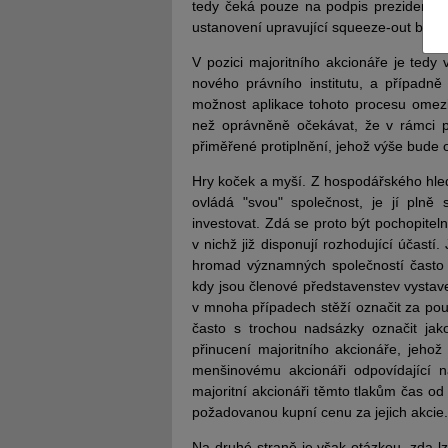
tedy čeká pouze na podpis prezidenta 
ustanovení upravující squeeze-out budo
V pozici majoritního akcionáře je tedy
nového právního institutu, a případně
možnost aplikace tohoto procesu omezi
než oprávněně očekávat, že v rámci 
JUDr. Tomáš Nielsen
JUDr. Tom
přiměřené protiplnění, jehož výše bude 
Kurzy lektora
Kurzy le
Hry koček a myší. Z hospodářského hledi
ovládá "svou" společnost, je jí plně
investovat. Zdá se proto být pochopitelné
v nichž již disponují rozhodující účast
hromad významných společností často s
kdy jsou členové představenstev vystav
v mnoha případech stěží označit za pou
často s trochou nadsázky označit jak
přinucení majoritního akcionáře, jehož
menšinovému akcionáři odpovídající n
majoritní akcionáři těmto tlakům čas o
požadovanou kupní cenu za jejich akcie.
Na druhé straně je však otázkou, zda lz