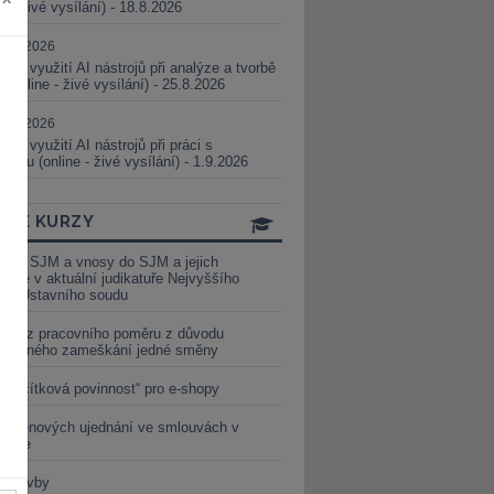
ne - živé vysílání) - 18.8.2026
5.08.2026
ické využití AI nástrojů při analýze a tvorbě
 (online - živé vysílání) - 25.8.2026
1.09.2026
ické využití AI nástrojů při práci s
aturou (online - živé vysílání) - 1.9.2026
INE KURZY
y ze SJM a vnosy do SJM a jejich
izace v aktuální judikatuře Nejvyššího
u a Ústavního soudu
věď z pracovního poměru z důvodu
luveného zameškání jedné směny
„tlačítková povinnost“ pro e-shopy
a cenových ujednání ve smlouvách v
etice
é stavby