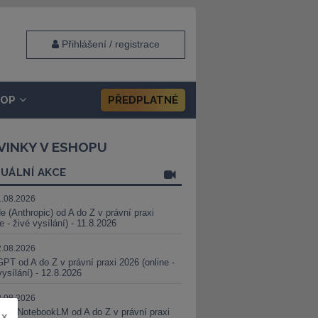
Přihlášení / registrace
HOP
PŘEDPLATNÉ
VINKY V ESHOPU
UÁLNÍ AKCE
1.08.2026
e (Anthropic) od A do Z v právní praxi
ne - živé vysílání) - 11.8.2026
2.08.2026
PT od A do Z v právní praxi 2026 (online -
vysílání) - 12.8.2026
8.08.2026
i a NotebookLM od A do Z v právní praxi
x