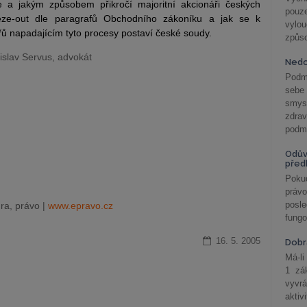
 a jakým způsobem přikročí majoritní akcionáři českých
pouze
eeze-out dle paragrafů Obchodního zákoníku a jak se k
vylo
ů napadajícím tyto procesy postaví české soudy.
způs
islav Servus, advokát
Nedo
Podm
sebe
smys
zdra
podmí
Odův
před
Pokud
práv
posle
ra, právo |
www.epravo.cz
fungo
16. 5. 2005
Dobrá
Má-li
1 zá
vyvrá
aktiv