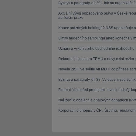
Byznys a paragrafy, díl 39.: Jak na organizačn
Aktuální vývoj odpadového práva v České repu
aplikační praxe
Konec prázdných holdingů? NSS upozorňuje n
Limity hudebního samplingu aneb konečně víme
Uznání a výkon cizího obchodního rozhodčího 
Rekordní pokuta pro TEMU a nový celní režim 
Novela ZISIF ve světle AIFMD II: co přinese s
Byznys a paragrafy, díl 38: Vyloučení společn
Firemní úklid před prodejem: investoři chtějí k
Nařízení o obalech a obalových odpadech (PPW
Korporátní dluhopisy v ČR: růst trhu, regulatorn