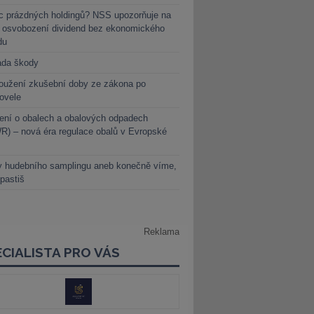
c prázdných holdingů? NSS upozorňuje na
y osvobození dividend bez ekonomického
du
ada škody
oužení zkušební doby ze zákona po
novele
ení o obalech a obalových odpadech
) – nová éra regulace obalů v Evropské
y hudebního samplingu aneb konečně víme,
 pastiš