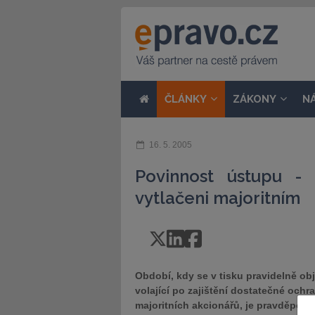
ČLÁNKY
ZÁKONY
N
16. 5. 2005
Povinnost ústupu - 
vytlačeni majoritním
Období, kdy se v tisku pravidelně ob
volající po zajištění dostatečné och
majoritních akcionářů, je pravděpodo