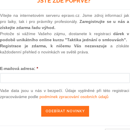
JSTE ZDE POPRVÉ?
ednodušení právního prostředí tak, aby majoritním
(onli
nou kontrolu nad ovládanými společnostmi.
2
Vítejte na internetovém serveru epravo.cz. Jsme zdroj informací jak
Prakt
 trendu lze zřejmě považovat stále častější zneužívání
pro laiky, tak i pro právníky profesionály.
Zaregistrujte se u nás a
smluv
zvaný green-mailing) a snahu majoritních vlastníků o co
získejte zdarma řadu výhod.
0
Protože si vážíme Vašeho zájmu, dostanete k registraci
dárek v
Prakt
podobě unikátního online kurzu "Taktika jednání o smlouvách".
oji v legislativní oblasti lze však předpokládat, že by se
judik
Registrace je zdarma, k ničemu Vás nezavazuje
a získáte
ece jen zlepšit. Poslanecká sněmovna totiž letos 9. února
každodenní přehled o novinkách ve světě práva.
koníku, jejímž hlavním záměrem sice je lepší fungování
ONL
o rejstříku, na základě poslaneckého pozměňovacího návrhu
t nazvaný "právo výkupu účastnických cenných papírů". Pod
E-mailová adresa:
*
Vnos
queeze-out, který by měl umožnit akcionářům vlastnícím
valor
soud
olečnosti získat zbývající akcie dosavadních minoritních
Výpo
Vaše data jsou u nás v bezpečí. Údaje vyplněné při této registraci
neom
bchodního zákoníku kritice a vrátil ho letos 31. března
zpracováváme podle
podmínek zpracování osobních údajů
i návrhy spočívajícími zejména ve vypuštění zmíněného
Nová 
. května schválen Poslaneckou sněmovnou, a to hlasy 135
Změn
 Ačkoliv byla kritika Senátu do určité míry oprávněná a k
energ
rčité výhrady, lze označit tuto legislativní snahu za cestu
asnosti
Čern