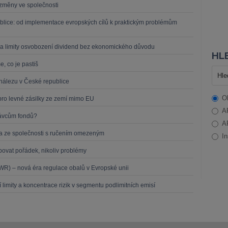
í změny ve společnosti
blice: od implementace evropských cílů k praktickým problémům
a limity osvobození dividend bez ekonomického důvodu
HLE
, co je pastiš
nálezu v České republice
O
pro levné zásilky ze zemí mimo EU
A
právcům fondů?
A
íka ze společnosti s ručením omezeným
In
upovat pořádek, nikoliv problémy
R) – nová éra regulace obalů v Evropské unii
í limity a koncentrace rizik v segmentu podlimitních emisí