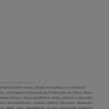
-----------------------------
utí Soudního dvora, týkající se cookies, je rozhodnutí
nc. proti Agencia Espanola de Proteccción de Datos, Mario
ookies řešeny v rámci předběžné otázky, přičemž z odpovědí
mci shromažďování cookies zjištěny informace obsahující
ích údajů, není odpovědným za toto zpracování osobních