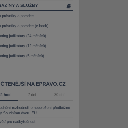
AZÍNY A SLUŽBY
o právníky a poradce
o právníky a poradce (e-book)
oring judikatury (24 měsíců)
oring judikatury (12 měsíců)
oring judikatury (6 měsíců)
JČTENĚJŠÍ NA EPRAVO.CZ
24 hod
7 dní
30 dní
dnění rozhodnutí o nepoložení předběžné
ky Soudnímu dvoru EU
věď pro nadbytečnost