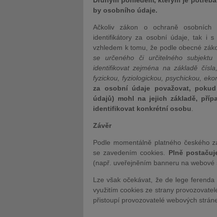
Druhým pohledem, kterým je potřeba n
by osobního údaje.
Ačkoliv zákon o ochraně osobních ú
identifikátory za osobní údaje, tak 
vzhledem k tomu, že podle obecné záko
se určeného či určitelného subjektu 
identifikovat zejména na základě čísl
fyzickou, fyziologickou, psychickou, eko
za osobní údaje považovat, pokud
údajů) mohl na jejich základě, příp
identifikovat konkrétní osobu
.
Závěr
Podle momentálně platného českého zá
se zavedením cookies.
Plně postačuj
(např. uveřejněním banneru na webové 
Lze však očekávat, že de lege ferenda 
využitím cookies ze strany provozovatel
přistoupí provozovatelé webových strán