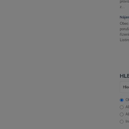
prov
z...
Náje
Obec
poru
řízen
Listi
HLE
O
A
A
In