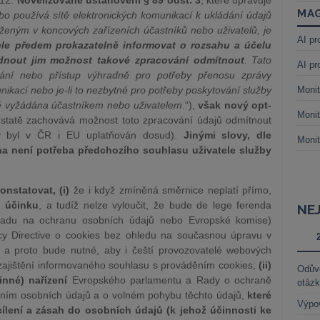
012.
Novelizované ustanovení § 89 odst. 3
, které upravuje
MAG
bo používá sítě elektronických komunikací k ukládání údajů
ženým v koncových zařízeních účastníků nebo uživatelů, je
AI pr
ele předem prokazatelně informovat o rozsahu a účelu
ídnout jim možnost takové zpracování odmítnout
. Tato
AI pr
ádání nebo přístup výhradně pro potřeby přenosu zprávy
nikací nebo je-li to nezbytné pro potřeby poskytování služby
Monit
vně vyžádána účastníkem nebo uživatelem
.“),
však nový opt-
Monit
statě zachovává možnost toto zpracování údajů odmítnout
erý byl v ČR i EU uplatňován dosud).
Jinými slovy, dle
Monit
 není potřeba předchozího souhlasu uživatele služby
nstatovat, (i)
že i když zmíněná směrnice neplatí přímo,
o účinku
, a tudíž nelze vyloučit, že bude de lege ferenda
NE
Úřadu na ochranu osobních údajů nebo Evropské komise)
cy Directive o cookies bez ohledu na současnou úpravu v
 a proto bude nutné, aby i čeští provozovatelé webových
. zajištění informovaného souhlasu s prováděním cookies;
(ii)
Odůvo
nné) nařízení
Evropského parlamentu a Rady o ochraně
otáz
váním osobních údajů a o volném pohybu těchto údajů,
které
Výpo
cílení a zásah do osobních údajů (k jehož účinnosti ke