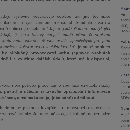
ahlížet na právní regulaci cookies je jejich povaha co
Výži
Ve s
dajů výslovně neoznačuje cookies ani jiné technické
spočí
i s ohledem na výše zmíněné rozhodnutí Soudního dvora a
dítě,
nné definice je osobním údajem „
jakákoli informace týkající
jeho 
údajů, tj. lze-li takový subjekt údajů přímo či nepřímo
a, kódu nebo jednoho či více prvků, specifických pro jeho
Valn
nomickou, kulturní nebo sociální identitu
“, je nutné
cookies
Spol
 by příslušný provozovatel webu (správce osobních
spol
adně i s využitím dalších údajů, které má k dispozici,
spole
závaz
Usta
Účast
kona není potřeba předchozího souhlasu uživatele služby
se n
e, pokud je uživatel o takovém zpracování informován
zvol
stránce)
, a má možnost jej (následně) odmítnout.
Může 
bude nutné přistoupit k zajištění informovaného souhlasu s
Náhr
e webové stránky. Je proto otázkou, jak k dané problematice
V př
ek.
pova
záko