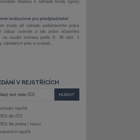
ozovatele dopravy k náhradě škody (újmy)
mné (exkluzivně pro předplatitele)
né soudy při výkladu podústavního práva
ší zákaz svévole a tak právo účastníka
í na soudní ochranu podle čl. 36 odst. 1
ny základních práv a svobod,...
DÁNÍ V REJSTŘÍCÍCH
bchodní rejstřík
RES dle IČO
RES dle jména / názvu
solvenční rejstřík