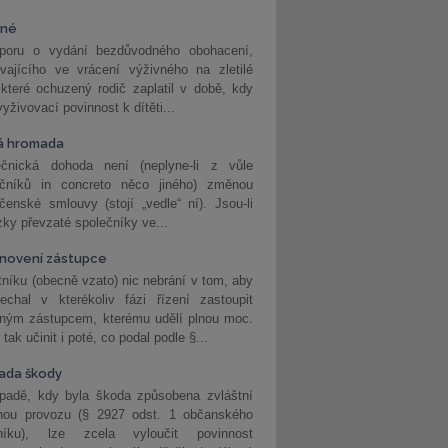
vné
poru o vydání bezdůvodného obohacení,
vajícího ve vrácení výživného na zletilé
 které ochuzený rodič zaplatil v době, kdy
vyživovací povinnost k dítěti...
á hromada
ečnická dohoda není (neplyne-li z vůle
ečníků in concreto něco jiného) změnou
čenské smlouvy (stojí „vedle“ ní). Jsou-li
ky převzaté společníky ve...
novení zástupce
níku (obecně vzato) nic nebrání v tom, aby
echal v kterékoliv fázi řízení zastoupit
eným zástupcem, kterému udělí plnou moc.
tak učinit i poté, co podal podle §...
ada škody
ípadě, kdy byla škoda způsobena zvláštní
hou provozu (§ 2927 odst. 1 občanského
níku), lze zcela vyloučit povinnost