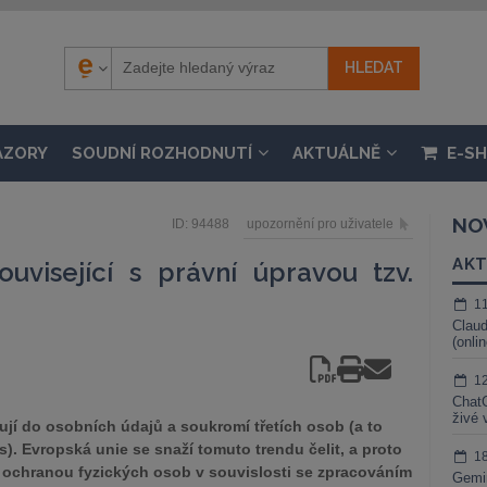
ÁZORY
SOUDNÍ ROZHODNUTÍ
AKTUÁLNĚ
E-S
NO
ID: 94488
upozornění pro uživatele
AKT
ouvisející s právní úpravou tzv.
1
Claud
(onli
1
ChatG
živé 
ují do osobních údajů a soukromí třetích osob (a to
s). Evropská unie se snaží tomuto trendu čelit, a proto
1
s ochranou fyzických osob v souvislosti se zpracováním
Gemin