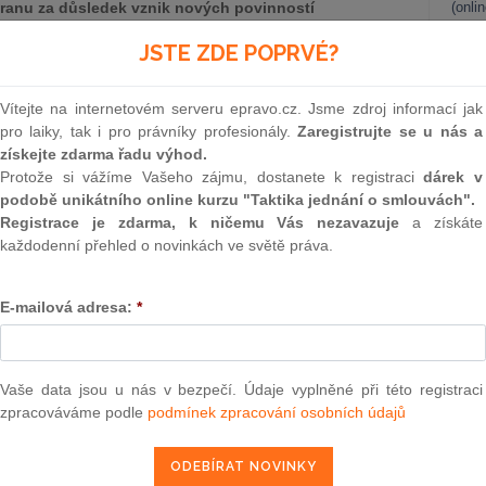
ranu za důsledek vznik nových povinností
(onli
2
JSTE ZDE POPRVÉ?
Prakt
smluv
Vítejte na internetovém serveru epravo.cz. Jsme zdroj informací jak
0
pro laiky, tak i pro právníky profesionály.
Zaregistrujte se u nás a
Prakt
získejte zdarma řadu výhod.
judik
Protože si vážíme Vašeho zájmu, dostanete k registraci
dárek v
podobě unikátního online kurzu "Taktika jednání o smlouvách".
ONL
Registrace je zdarma, k ničemu Vás nezavazuje
a získáte
teré jsou uchovávané v jednoduchých textových souborech,
každodenní přehled o novinkách ve světě práva.
dále jen jako „cookies“). Tyto cookies mohou být (a velmi
Vnos
 během pozdějších návštěv webové stránky, čímž jsou pro
valor
soud
 zdrojem informací o chování návštěvníka (klienta) webové
E-mailová adresa:
*
i zadávání parametrů k vyhledávanému zboží, zájezdu, atp.).
Výpo
bní informace, jejichž prostřednictvím může být zákazník
neom
ace webové stránce neposkytl. Výhodou používání těchto
Nová 
webové stránky pro jeho potřeby (podle preferencí zadaných
Vaše data jsou u nás v bezpečí. Údaje vyplněné při této registraci
nky), vyšší komfort a personifikace webové stránky, a dále
zpracováváme podle
podmínek zpracování osobních údajů
Změn
eferencí návštěvníka webové stránky.
energ
Čern