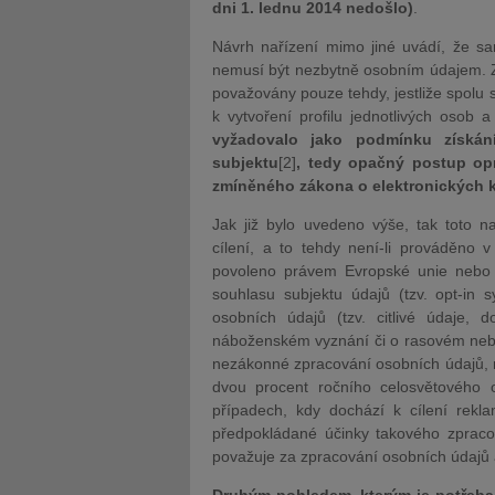
dni 1. lednu 2014 nedošlo)
.
Návrh nařízení mimo jiné uvádí, že sam
nemusí být nezbytně osobním údajem. Za
považovány pouze tehdy, jestliže spolu s
k vytvoření profilu jednotlivých osob a k
vyžadovalo jako podmínku získán
subjektu
[2]
, tedy opačný postup opr
zmíněného zákona o elektronických 
Jak již bylo uvedeno výše, tak toto n
cílení, a to tehdy není-li prováděno v
povoleno právem Evropské unie nebo
souhlasu subjektu údajů (tzv. opt-in 
osobních údajů (tzv. citlivé údaje, 
náboženském vyznání či o rasovém nebo
nezákonné zpracování osobních údajů, 
dvou procent ročního celosvětového o
případech, kdy dochází k cílení rek
předpokládané účinky takového zpracová
považuje za zpracování osobních údajů