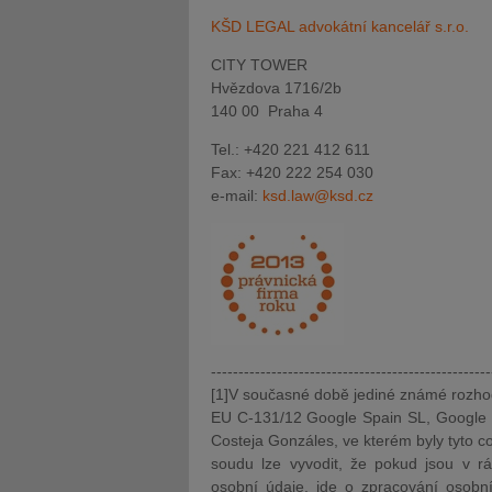
KŠD LEGAL advokátní kancelář s.r.o.
CITY TOWER
Hvězdova 1716/2b
140 00 Praha 4
Tel.: +420 221 412 611
Fax: +420 222 254 030
e-mail:
ksd.law@ksd.cz
---------------------------------------------------
[1]V současné době jediné známé rozhodn
EU C-131/12 Google Spain SL, Google I
Costeja Gonzáles, ve kterém byly tyto c
soudu lze vyvodit, že pokud jsou v rá
osobní údaje, jde o zpracování osobn