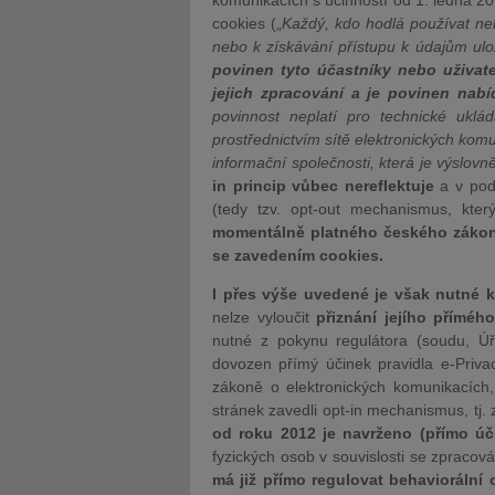
komunikacích s účinností od 1. ledna 2
cookies („
Každý, kdo hodlá používat ne
nebo k získávání přístupu k údajům ulo
povinen tyto účastníky nebo uživat
jejich zpracování a je povinen nab
povinnost neplatí pro technické ukl
prostřednictvím sítě elektronických komu
informační společnosti, která je výslo
in princip vůbec nereflektuje
a v pod
(tedy tzv. opt-out mechanismus, kt
momentálně platného českého zákona
se zavedením cookies.
I přes výše uvedené je však nutné ko
nelze vyloučit
přiznání jejího příméh
nutné z pokynu regulátora (soudu, 
dovozen přímý účinek pravidla e-Priva
zákoně o elektronických komunikacích,
stránek zavedli opt-in mechanismus, tj
od roku 2012 je navrženo (přímo úči
fyzických osob v souvislosti se zpraco
má již přímo regulovat behaviorální 