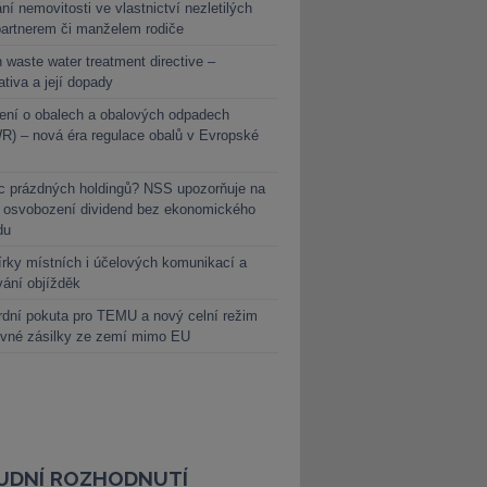
ní nemovitosti ve vlastnictví nezletilých
partnerem či manželem rodiče
 waste water treatment directive –
lativa a její dopady
ení o obalech a obalových odpadech
) – nová éra regulace obalů v Evropské
c prázdných holdingů? NSS upozorňuje na
y osvobození dividend bez ekonomického
du
rky místních i účelových komunikací a
vání objížděk
dní pokuta pro TEMU a nový celní režim
evné zásilky ze zemí mimo EU
UDNÍ ROZHODNUTÍ