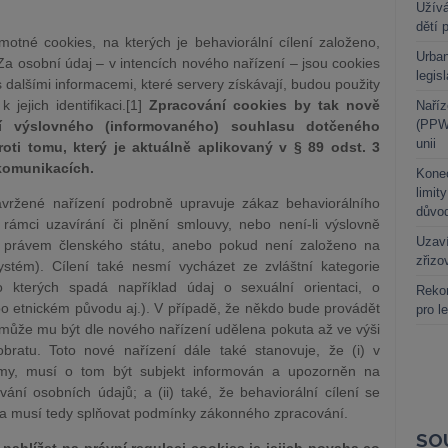
Užívá
dětí 
otné cookies, na kterých je behaviorální cílení založeno,
Urban
 osobní údaj – v intencích nového nařízení – jsou cookies
legis
 dalšími informacemi, které servery získávají, budou použity
 jejich identifikaci.[1]
Zpracování cookies by tak nově
Naříz
(PPWR
í výslovného (informovaného) souhlasu dotčeného
unii
oti tomu, který je aktuálně aplikovaný v § 89 odst. 3
komunikacích.
Kone
limit
avržené nařízení podrobně upravuje zákaz behaviorálního
důvo
 rámci uzavírání či plnění smlouvy, nebo není-li výslovně
Uzaví
 právem členského státu, anebo pokud není založeno na
zřizo
systém). Cílení také nesmí vycházet ze zvláštní kategorie
do kterých spadá například údaj o sexuální orientaci, o
Rekor
 etnickém původu aj.). V případě, že někdo bude provádět
pro l
může mu být dle nového nařízení udělena pokuta až ve výši
bratu. Toto nové nařízení dále také stanovuje, že (i) v
lamy, musí o tom být subjekt informován a upozorněn na
ní osobních údajů; a (ii) také, že behaviorální cílení se
 a musí tedy splňovat podmínky zákonného zpracování.
SO