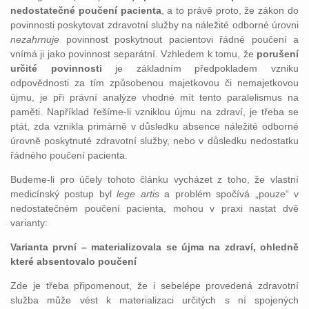
nedostatečné poučení pacienta
, a to právě proto, že zákon do
povinnosti poskytovat zdravotní služby na náležité odborné úrovni
nezahrnuje
povinnost poskytnout pacientovi řádné poučení a
vnímá ji jako povinnost separátní. Vzhledem k tomu, že
porušení
určité povinnosti
je základním předpokladem vzniku
odpovědnosti za tím způsobenou majetkovou či nemajetkovou
újmu, je při právní analýze vhodné mít tento paralelismus na
paměti. Například řešíme-li vzniklou újmu na zdraví, je třeba se
ptát, zda vznikla primárně v důsledku absence náležité odborné
úrovně poskytnuté zdravotní služby, nebo v důsledku nedostatku
řádného poučení pacienta.
Budeme-li pro účely tohoto článku vycházet z toho, že vlastní
medicínský postup byl
lege artis
a problém spočívá „pouze“ v
nedostatečném poučení pacienta, mohou v praxi nastat dvě
varianty:
Varianta první – materializovala se újma na zdraví, ohledně
které absentovalo poučení
Zde je třeba připomenout, že i sebelépe provedená zdravotní
služba může vést k materializaci určitých s ní spojených