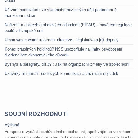
Odpor
Užívání nemovitosti ve vlastnictví nezletilých dětí partnerem či
manželem rodiče
Nařízení o obalech a obalových odpadech (PPWR) – nová éra regulace
obalů v Evropské unii
Urban waste water treatment directive – legislativa a její dopady
Konec prázdných holdingů? NSS upozorňuje na limity osvobození
dividend bez ekonomického důvodu
Byznys a paragrafy, díl 39.: Jak na organizační změny ve společnosti
Uzavírky místních i účelových komunikací a zřizování objížděk
SOUDNÍ ROZHODNUTÍ
Výživné
Ve sporu o vydání bezdůvodného obohacení, spočívajícího ve vrácení
výživného na zletilé dítě, které ochuzený rodič zaplatil v době, kdy jeho