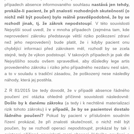
případech absence informovaného souhlasu
nastává jen tehdy,
prokáže-li pacient, že při znalosti rozhodných skutečností (o
nichž měl být poučen) bylo reálně pravděpodobné, že by se
rozhodl jinak, tj. že zákrok nepodstoupí
. V této souvislosti
Nejvyšší soud uvedl, že v mnoha případech (zejména tam, kde
neprovedení zákroku představuje větší riziko poškození zdraví
než jeho neprovedení) bude platit, že i kdyby pacient onu
chybějící informaci před zákrokem měl, rozhodl by se zcela
stejně, tedy že výkon podstoupí. V takových případech je pak dle
Nejvyššího soudu ovšem spravedlivé, aby důsledky lege artis
provedeného zákroku i riziko jeho případného nezdaru nesl sám,
a to v souladu s tradiční zásadou, že poškozený nese následky
náhody, která jej postihla.
Z R 81/2015 lze tedy dovodit, že v případě absence řádného
poučení zní otázka ohledně příčinné souvislosti následovně:
Došlo by k danému zákroku
(a tedy i k nechtěné materializaci
rizik tohoto zákroku)
i v případě, že by se pacientovi dostalo
řádného poučení?
Pokud by pacient v příslušném soudním
řízení prokázal, že při znalosti skutečností, o nichž měl být
poučen, by se rozhodl operaci
nepodstoupit
, prokázal by tak i