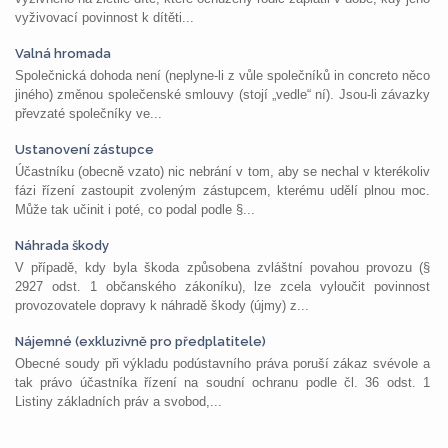
vyživovací povinnost k dítěti...
Valná hromada
Společnická dohoda není (neplyne-li z vůle společníků in concreto něco
jiného) změnou společenské smlouvy (stojí „vedle“ ní). Jsou-li závazky
převzaté společníky ve...
Ustanovení zástupce
Účastníku (obecně vzato) nic nebrání v tom, aby se nechal v kterékoliv
fázi řízení zastoupit zvoleným zástupcem, kterému udělí plnou moc.
Může tak učinit i poté, co podal podle §...
Náhrada škody
V případě, kdy byla škoda způsobena zvláštní povahou provozu (§
2927 odst. 1 občanského zákoníku), lze zcela vyloučit povinnost
provozovatele dopravy k náhradě škody (újmy) z...
Nájemné (exkluzivně pro předplatitele)
Obecné soudy při výkladu podústavního práva poruší zákaz svévole a
tak právo účastníka řízení na soudní ochranu podle čl. 36 odst. 1
Listiny základních práv a svobod,...