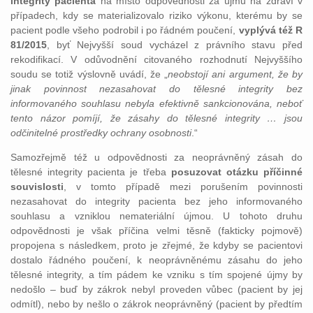
integrity pacienta
na místo odpovědnosti za újmu na zdraví v
případech, kdy se materializovalo riziko výkonu, kterému by se
pacient podle všeho podrobil i po řádném poučení,
vyplývá též R
81/2015
, byť Nejvyšší soud vycházel z právního stavu před
rekodifikací. V odůvodnění citovaného rozhodnutí Nejvyššího
soudu se totiž výslovně uvádí, že „
neobstojí ani argument, že by
jinak povinnost nezasahovat do tělesné integrity bez
informovaného souhlasu nebyla efektivně sankcionována, neboť
tento názor pomíjí, že zásahy do tělesné integrity … jsou
odčinitelné prostředky ochrany osobnosti
.“
Samozřejmě též u odpovědnosti za neoprávněný zásah do
tělesné integrity pacienta je třeba
posuzovat otázku příčinné
souvislosti
, v tomto případě mezi porušením povinnosti
nezasahovat do integrity pacienta bez jeho informovaného
souhlasu a vzniklou nemateriální újmou. U tohoto druhu
odpovědnosti je však příčina velmi těsně (fakticky pojmově)
propojena s následkem, proto je zřejmé, že kdyby se pacientovi
dostalo řádného poučení, k neoprávněnému zásahu do jeho
tělesné integrity, a tím pádem ke vzniku s tím spojené újmy by
nedošlo – buď by zákrok nebyl proveden vůbec (pacient by jej
odmítl), nebo by nešlo o zákrok neoprávněný (pacient by předtím