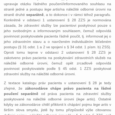
upravuje otázku řádného poučení/informovaného souhlasu na
straně jedné a postupu
lege artis
/na náležité odborné úrovni na
straně druhé
separátně
, a to dokonce i v rámci téhož paragrafu.
Konkrétně v odstavci 1 ustanovení § 28 ZZS je normována
zásada, že zdravotní služby lze pacientovi poskytnout pouze s
jeho svobodným a informovaným souhlasem, čemuž odpovídá
povinnost poskytovatele pacienta řádně poučit, tj. informovat jej o
jeho zdravotním stavu a o navrženém individuálním léčebném
postupu (§ 31 odst. 1 a 2 ve spojení s § 34 odst. 1 písm. b) ZSS).
Oproti tomu teprve v odstavci 2 ustanovení § 28 ZZS je
zakotveno právo pacienta na poskytování zdravotních služeb na
náležité odborné úrovni, čemuž opět zrcadlově odpovídá
povinnost poskytovatele podle § 45 odst. 1 ZZS poskytovat
zdravotní služby na náležité odborné úrovni.
Z textace katalogu práv pacienta v ustanovení § 28 je tedy
zřejmé, že
zákonodárce chápe právo pacienta na řádné
poučení separátně
od práva pacienta na zdravotní služby
poskytované na náležité odborné úrovni (
lege artis
). Ostatně
kdyby se zákonodárce chtěl přiklonit k chápání pojmu
lege artis
v
širším slova smyslu, jistě by tomu přizpůsobil výše citovanou