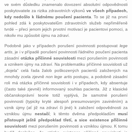
ve svém důsledku znamenalo dovození absolutní odpovědnosti
poskytovatele za rizika zdravotních výkonů
ve všech případech,
kdy nedošlo k řádnému poučení pacienta
. To se již na první
pohled zdá k poskytovatelům zdravotních služeb nepřiměřeně
tvrdé – přeci jenom jejich prvotní motivací je pacientovi pomoci, a
nikoliv mu způsobit újmu na zdraví.
Podobně jako v případech porušení povinnosti postupovat
lege
artis
, je i v případě porušení povinnosti řádného poučení pacienta
zásadní
otázka příčinné souvislosti
mezi porušením povinnosti
a vznikem újmy na zdraví. Na problematiku příčinné souvislosti už
„dojela“ celá řada žalob poškozených pacientů založených na
mnohdy zcela zjevně
non lege artis
postupu, a podobně zásadní
roli má otázka příčinné souvislosti i v případech, kdy absentuje
(často také zjevně) informovaný souhlas pacienta. Již z klasické
občanskoprávní teorie totiž vyplývá, že samotné porušení
povinnosti (typicky kryté alespoň presumovaným zaviněním) a
vznik újmy (ať již na zdraví či jiné) k založení odpovědnosti za
vzniklou újmu
nestačí
; k těmto dvěma předpokladům
musí
přistoupit ještě předpoklad třetí, a sice existence příčinné
souvislosti
mezi porušením povinnosti a vzniklou újmou. K tomu