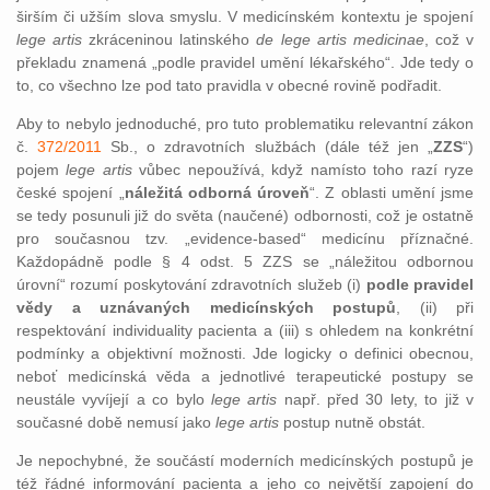
širším či užším slova smyslu. V medicínském kontextu je spojení
lege artis
zkráceninou latinského
de lege artis medicinae
, což v
překladu znamená „podle pravidel umění lékařského“. Jde tedy o
to, co všechno lze pod tato pravidla v obecné rovině podřadit.
Aby to nebylo jednoduché, pro tuto problematiku relevantní zákon
č.
372/2011
Sb., o zdravotních službách (dále též jen „
ZZS
“)
pojem
lege artis
vůbec nepoužívá, když namísto toho razí ryze
české spojení „
náležitá odborná úroveň
“. Z oblasti umění jsme
se tedy posunuli již do světa (naučené) odbornosti, což je ostatně
pro současnou tzv. „evidence-based“ medicínu příznačné.
Každopádně podle § 4 odst. 5 ZZS se „náležitou odbornou
úrovní“ rozumí poskytování zdravotních služeb (i)
podle pravidel
vědy a uznávaných medicínských postupů
, (ii) při
respektování individuality pacienta a (iii) s ohledem na konkrétní
podmínky a objektivní možnosti. Jde logicky o definici obecnou,
neboť medicínská věda a jednotlivé terapeutické postupy se
neustále vyvíjejí a co bylo
lege artis
např. před 30 lety, to již v
současné době nemusí jako
lege artis
postup nutně obstát.
Je nepochybné, že součástí moderních medicínských postupů je
též řádné informování pacienta a jeho co největší zapojení do