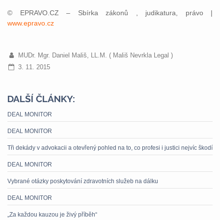
© EPRAVO.CZ – Sbírka zákonů , judikatura, právo |
www.epravo.cz
MUDr. Mgr. Daniel Mališ, LL.M. ( Mališ Nevrkla Legal )
3. 11. 2015
DALŠÍ ČLÁNKY:
DEAL MONITOR
DEAL MONITOR
Tři dekády v advokacii a otevřený pohled na to, co profesi i justici nejvíc škodí
DEAL MONITOR
Vybrané otázky poskytování zdravotních služeb na dálku
DEAL MONITOR
„Za každou kauzou je živý příběh“