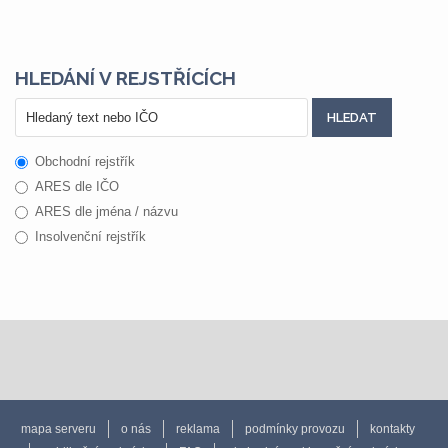
HLEDÁNÍ V REJSTŘÍCÍCH
Obchodní rejstřík
ARES dle IČO
ARES dle jména / názvu
Insolvenční rejstřík
mapa serveru
o nás
reklama
podmínky provozu
kontakty