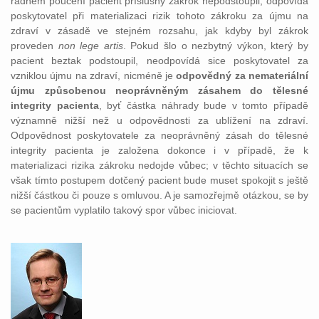
řádném poučení pacient příslušný zákrok nepodstoupil, odpovídá
poskytovatel při materializaci rizik tohoto zákroku za újmu na
zdraví v zásadě ve stejném rozsahu, jak kdyby byl zákrok
proveden
non lege artis
. Pokud šlo o nezbytný výkon, který by
pacient beztak podstoupil, neodpovídá sice poskytovatel za
vzniklou újmu na zdraví, nicméně je
odpovědný za nemateriální
újmu způsobenou neoprávněným zásahem do tělesné
integrity pacienta
, byť částka náhrady bude v tomto případě
významně nižší než u odpovědnosti za ublížení na zdraví.
Odpovědnost poskytovatele za neoprávněný zásah do tělesné
integrity pacienta je založena dokonce i v případě, že k
materializaci rizika zákroku nedojde vůbec; v těchto situacích se
však tímto postupem dotčený pacient bude muset spokojit s ještě
nižší částkou či pouze s omluvou. A je samozřejmě otázkou, se by
se pacientům vyplatilo takový spor vůbec iniciovat.