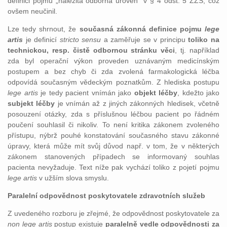
definici pojmu „náležitá odborná úroveň“ v § 4 odst. 5 ZZS, což
ovšem neučinil.
Lze tedy shrnout, že
současná zákonná definice pojmu
lege
artis
je definicí
stricto sensu
a zaměřuje se v principu
toliko na
technickou, resp. čistě odbornou stránku věci
, tj. například
zda byl operační výkon proveden uznávaným medicínským
postupem a bez chyb či zda zvolená farmakologická léčba
odpovídá současným vědeckým poznatkům. Z hlediska postupu
lege artis
je tedy pacient vnímán jako
objekt léčby
, kdežto jako
subjekt léčby
je vnímán až z jiných zákonných hledisek, včetně
posouzení otázky, zda s příslušnou léčbou pacient po řádném
poučení souhlasil či nikoliv. To není kritika zákonem zvoleného
přístupu, nýbrž pouhé konstatování současného stavu zákonné
úpravy, která může mít svůj důvod např. v tom, že v některých
zákonem stanovených případech se informovaný souhlas
pacienta nevyžaduje. Text níže pak vychází toliko z pojetí pojmu
lege artis
v užším slova smyslu.
Paralelní odpovědnost poskytovatele zdravotních služeb
Z uvedeného rozboru je zřejmé, že odpovědnost poskytovatele za
non lege artis
postup existuje
paralelně vedle odpovědnosti za