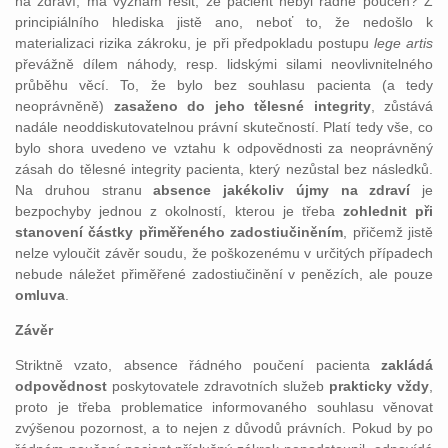
na zdraví, má význam řešit, že pacient nebyl řádně poučen? Z
principiálního hlediska jistě ano, neboť to, že nedošlo k
materializaci rizika zákroku, je při předpokladu postupu
lege artis
převážně dílem náhody, resp. lidskými silami neovlivnitelného
průběhu věcí. To, že bylo bez souhlasu pacienta (a tedy
neoprávněně)
zasaženo do jeho tělesné integrity
, zůstává
nadále neoddiskutovatelnou právní skutečností. Platí tedy vše, co
bylo shora uvedeno ve vztahu k odpovědnosti za neoprávněný
zásah do tělesné integrity pacienta, který nezůstal bez následků.
Na druhou stranu
absence jakékoliv újmy na zdraví
je
bezpochyby jednou z okolností, kterou je třeba
zohlednit při
stanovení částky přiměřeného zadostiučiněním
, přičemž jistě
nelze vyloučit závěr soudu, že poškozenému v určitých případech
nebude náležet přiměřené zadostiučinění v penězích, ale pouze
omluva
.
Závěr
Striktně vzato, absence řádného poučení pacienta
zakládá
odpovědnost
poskytovatele zdravotních služeb
prakticky vždy
,
proto je třeba problematice informovaného souhlasu věnovat
zvýšenou pozornost, a to nejen z důvodů právních. Pokud by po