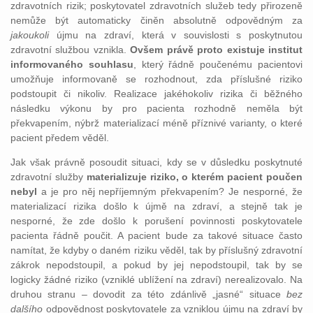
zdravotních rizik; poskytovatel zdravotních služeb tedy přirozeně
nemůže být automaticky činěn absolutně odpovědným za
jakoukoli
újmu na zdraví, která v souvislosti s poskytnutou
zdravotní službou vznikla.
Ovšem právě proto existuje institut
informovaného souhlasu
, který řádně poučenému pacientovi
umožňuje informovaně se rozhodnout, zda příslušné riziko
podstoupit či nikoliv. Realizace jakéhokoliv rizika či běžného
následku výkonu by pro pacienta rozhodně neměla být
překvapením, nýbrž materializací méně příznivé varianty, o které
pacient předem věděl.
Jak však právně posoudit situaci, kdy se v důsledku poskytnuté
zdravotní služby
materializuje riziko, o kterém pacient poučen
nebyl
a je pro něj nepříjemným překvapením? Je nesporné, že
materializací rizika došlo k újmě na zdraví, a stejně tak je
nesporné, že zde došlo k porušení povinnosti poskytovatele
pacienta řádně poučit. A pacient bude za takové situace často
namítat, že kdyby o daném riziku věděl, tak by příslušný zdravotní
zákrok nepodstoupil, a pokud by jej nepodstoupil, tak by se
logicky žádné riziko (vzniklé ublížení na zdraví) nerealizovalo. Na
druhou stranu – dovodit za této zdánlivě „jasné“ situace
bez
dalšího
odpovědnost poskytovatele za vzniklou újmu na zdraví by