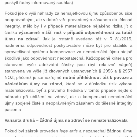
poskytl řádný informovaný souhlas).
Pokud jde o výši náhrady za nemajetkovou újmu způsobenou sice
neoprávněným, ale v dobré víře provedeným zásahem do tělesné
integrity, mělo by i v případě materializace nějakého rizika jít o
částku
významně nižší, než v případě odpovědnosti za tutéž
újmu na zdraví
. Jak je ostatně uvedeno též v R 81/2015,
nadměrná odpovědnost poskytovatele může být pro stabilitu a
spravedlivost systému kompenzace za nemateriální újmu stejně
škodlivá jako odpovědnost nedostatečná. Každopádně kritéria pro
stanovení výše adekvátní částky jsou (byť relativně vágně)
stanovena ve výše již citovaných ustanoveních § 2956 a § 2957
NOZ, přičemž je samozřejmě
nutné přihlédnout též k povaze a
následkům újmy na zdraví
, která se v důsledku rizik výkonu
materializovala, byť z právního hlediska v tomto případě nejde o
náhradu při ublížení na zdraví, ale o kompenzaci nemateriální
újmy spojené čistě s neoprávněným zásahem do tělesné integrity
pacienta.
Varianta druhá – žádná újma na zdraví se nematerializovala
Pokud byl zákrok proveden
lege artis
a nezanechal žádnou újmu