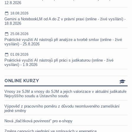
12.8.2026
18.08.2026
Gemini a NotebookLM od A do Z v právní praxi (online - živé vysílání) -
18.8.2026
25.08.2026
Praktické využití AI nástrojů při analýze a tvorbě smluv (online - živé
vysílání) - 25.8.2026
01.09.2026
Praktické využití AI nástrojů při práci s judikaturou (online - živé
vysílání) - 1.9.2026
ONLINE KURZY
Vnosy ze SJM a vnosy do SJM a jejich valorizace v aktuální judikatuře
Nejvyššího soudu a Ústavního soudu
Výpověď z pracovního poměru z důvodu neomluveného zameškání
jedné směny
Nová „tlačítková povinnost“ pro e-shopy
Změna cenových ujednání ve smlouvách v energetice