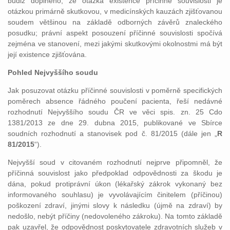
budiž doplněno, že otázka existence příčinné souvislosti je
otázkou primárně skutkovou, v medicínských kauzách zjišťovanou
soudem většinou na základě odborných závěrů znaleckého
posudku; právní aspekt posouzení příčinné souvislosti spočívá
zejména ve stanovení, mezi jakými skutkovými okolnostmi má být
její existence zjišťována.
Pohled Nejvyššího soudu
Jak posuzovat otázku příčinné souvislosti v poměrně specifických
poměrech absence řádného poučení pacienta, řeší nedávné
rozhodnutí Nejvyššího soudu ČR ve věci spis. zn. 25 Cdo
1381/2013 ze dne 29. dubna 2015, publikované ve Sbírce
soudních rozhodnutí a stanovisek pod č. 81/2015 (dále jen „
R
81/2015
“).
Nejvyšší soud v citovaném rozhodnutí nejprve připomněl, že
příčinná souvislost jako předpoklad odpovědnosti za škodu je
dána, pokud protiprávní úkon (lékařský zákrok vykonaný bez
informovaného souhlasu) je vyvolávajícím činitelem (příčinou)
poškození zdraví, jinými slovy k následku (újmě na zdraví) by
nedošlo, nebýt příčiny (nedovoleného zákroku). Na tomto základě
pak uzavřel, že odpovědnost poskytovatele zdravotních služeb v