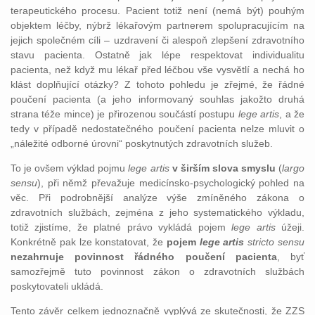
terapeutického procesu. Pacient totiž není (nemá být) pouhým
objektem léčby, nýbrž lékařovým partnerem spolupracujícím na
jejich společném cíli – uzdravení či alespoň zlepšení zdravotního
stavu pacienta. Ostatně jak lépe respektovat individualitu
pacienta, než když mu lékař před léčbou vše vysvětlí a nechá ho
klást doplňující otázky? Z tohoto pohledu je zřejmé, že řádné
poučení pacienta (a jeho informovaný souhlas jakožto druhá
strana téže mince) je přirozenou součástí postupu
lege artis
, a že
tedy v případě nedostatečného poučení pacienta nelze mluvit o
„náležité odborné úrovni“ poskytnutých zdravotních služeb.
To je ovšem výklad pojmu
lege artis
v širším slova smyslu
(
largo
sensu
), při němž převažuje medicínsko-psychologický pohled na
věc. Při podrobnější analýze výše zmíněného zákona o
zdravotních službách, zejména z jeho systematického výkladu,
totiž zjistíme, že platné právo vykládá pojem
lege artis
úžeji.
Konkrétně pak lze konstatovat, že
pojem
lege artis
stricto sensu
nezahrnuje povinnost řádného poučení pacienta
, byť
samozřejmě tuto povinnost zákon o zdravotních službách
poskytovateli ukládá.
Tento závěr celkem jednoznačně vyplývá ze skutečnosti, že ZZS