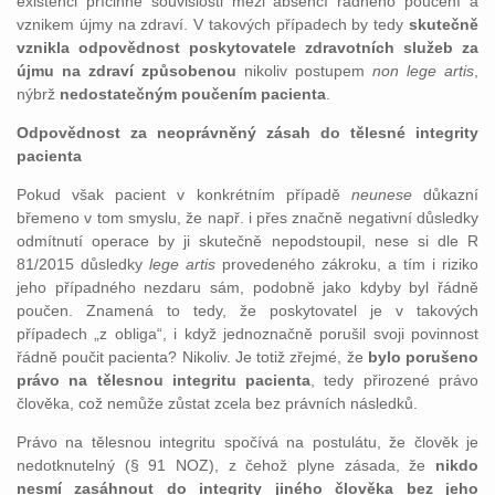
existenci příčinné souvislosti mezi absencí řádného poučení a
vznikem újmy na zdraví. V takových případech by tedy
skutečně
vznikla odpovědnost poskytovatele zdravotních služeb za
újmu na zdraví způsobenou
nikoliv postupem
non lege artis
,
nýbrž
nedostatečným poučením pacienta
.
Odpovědnost za neoprávněný zásah do tělesné integrity
pacienta
Pokud však pacient v konkrétním případě
neunese
důkazní
břemeno v tom smyslu, že např. i přes značně negativní důsledky
odmítnutí operace by ji skutečně nepodstoupil, nese si dle R
81/2015 důsledky
lege artis
provedeného zákroku, a tím i riziko
jeho případného nezdaru sám, podobně jako kdyby byl řádně
poučen. Znamená to tedy, že poskytovatel je v takových
případech „z obliga“, i když jednoznačně porušil svoji povinnost
řádně poučit pacienta? Nikoliv. Je totiž zřejmé, že
bylo porušeno
právo na tělesnou integritu pacienta
, tedy přirozené právo
člověka, což nemůže zůstat zcela bez právních následků.
Právo na tělesnou integritu spočívá na postulátu, že člověk je
nedotknutelný (§ 91 NOZ), z čehož plyne zásada, že
nikdo
nesmí zasáhnout do integrity jiného člověka bez jeho