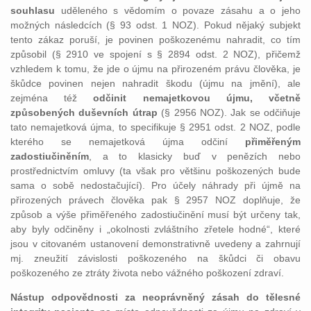
souhlasu
uděleného s vědomím o povaze zásahu a o jeho
možných následcích (§ 93 odst. 1 NOZ). Pokud nějaký subjekt
tento zákaz poruší, je povinen poškozenému nahradit, co tím
způsobil (§ 2910 ve spojení s § 2894 odst. 2 NOZ), přičemž
vzhledem k tomu, že jde o újmu na přirozeném právu člověka, je
škůdce povinen nejen nahradit škodu (újmu na jmění), ale
zejména též
odčinit nemajetkovou újmu, včetně
způsobených duševních útrap
(§ 2956 NOZ). Jak se odčiňuje
tato nemajetková újma, to specifikuje § 2951 odst. 2 NOZ, podle
kterého se nemajetková újma odčiní
přiměřeným
zadostiučiněním
, a to klasicky buď v penězích nebo
prostřednictvím omluvy (ta však pro většinu poškozených bude
sama o sobě nedostačující). Pro účely náhrady při újmě na
přirozených právech člověka pak § 2957 NOZ doplňuje, že
způsob a výše přiměřeného zadostiučinění musí být určeny tak,
aby byly odčiněny i „okolnosti zvláštního zřetele hodné“, které
jsou v citovaném ustanovení demonstrativně uvedeny a zahrnují
mj. zneužití závislosti poškozeného na škůdci či obavu
poškozeného ze ztráty života nebo vážného poškození zdraví.
Nástup odpovědnosti za neoprávněný zásah do tělesné