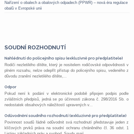
Nařízení o obalech a obalových odpadech (PPWR) – nová éra regulace
obalů v Evropské unii
SOUDNÍ ROZHODNUTÍ
Nahlédnutí do policejního spisu (exkluzivně pro předplatitele)
Rodiči nezletilého dítěte, který je nositelem rodičovské odpovědnosti v
plném rozsahu, nelze odepřít přístup do policejního spisu, vedeného z
důvodu zranění nezletilého dítěte,...
Odpor
Pokud není k podání v elektronické podobě připojen podpis podle
zvláštních předpisů, jedná se po účinnosti zákona č. 298/2016 Sb. o
nedostatek obsahových náležitostí upravených v...
Odůvodnění soudního rozhodnutí (exkluzivně pro předplatitele)
Povinnost soudů řádně odůvodnit svá rozhodnutí představuje jeden z
klíčových prvků práva na soudní ochranu chráněného čl. 36 odst. 1
Listiny základních práv a svobod. Soudy mají...