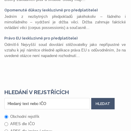
Opomenuté důkazy (exkluzivně pro předplatitele)
Jedním z nezbytných předpokladů jakéhokoliv – řádného i
mimořádného – vydržení je držba věci. Držba zahrnuje faktické
ovládání věci (corpus possessionis) a současně...
Právo EU (exkluzivně pro předplatitele)
Odmítl-li Nejvyšší soud dovolání stěžovatelky jako nepřípustné ve
vztahu k její námitce ohledně aplikace práva EU s odůvodněním, že na
uvedené otázce není napadené rozhodnutí...
HLEDÁNÍ V REJSTŘÍCÍCH
Obchodní rejstřík
ARES dle IČO