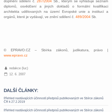
doplnění sdělení č.
287/2004
Sb., kterým se vyhlašuje seznam
diplomů, osvědčení a jiných dokladů o formální kvalifikaci
architekta udělovaných na území Evropské unie a institucí a
orgánů, které je vydávají, ve znění sdělení č.
489/2004
Sb.
© EPRAVO.CZ – Sbírka zákonů, judikatura, právo |
www.epravo.cz
redakce (luc)
12. 6. 2007
DALŠÍ ČLÁNKY:
Přehled nastávajících účinností předpisů publikovaných ve Sbírce zákonů
ČR k 27.2.2019
Přehled nastávajících účinností předpisů publikovaných ve Sbírce zákonů