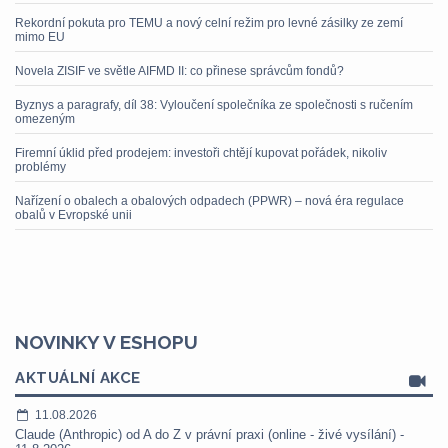
Rekordní pokuta pro TEMU a nový celní režim pro levné zásilky ze zemí
mimo EU
Novela ZISIF ve světle AIFMD II: co přinese správcům fondů?
Byznys a paragrafy, díl 38: Vyloučení společníka ze společnosti s ručením
omezeným
Firemní úklid před prodejem: investoři chtějí kupovat pořádek, nikoliv
problémy
Nařízení o obalech a obalových odpadech (PPWR) – nová éra regulace
obalů v Evropské unii
NOVINKY V ESHOPU
AKTUÁLNÍ AKCE
11.08.2026
Claude (Anthropic) od A do Z v právní praxi (online - živé vysílání) -