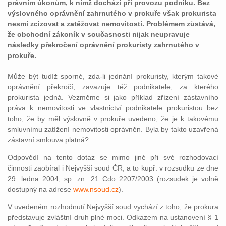
právním úkonům, k nimž dochází při provozu podniku. Bez
výslovného oprávnění zahrnutého v prokuře však prokurista
nesmí zcizovat a zatěžovat nemovitosti. Problémem zůstává,
že obchodní zákoník v současnosti nijak neupravuje
následky překročení oprávnění prokuristy zahrnutého v
prokuře.
Může být tudíž sporné, zda-li jednání prokuristy, kterým takové
oprávnění překročí, zavazuje též podnikatele, za kterého
prokurista jedná. Vezměme si jako příklad zřízení zástavního
práva k nemovitosti ve vlastnictví podnikatele prokuristou bez
toho, že by měl výslovně v prokuře uvedeno, že je k takovému
smluvnímu zatížení nemovitosti oprávněn. Byla by takto uzavřená
zástavní smlouva platná?
Odpovědí na tento dotaz se mimo jiné při své rozhodovací
činnosti zaobíral i Nejvyšší soud ČR, a to kupř. v rozsudku ze dne
29. ledna 2004, sp. zn. 21 Cdo 2207/2003 (rozsudek je volně
dostupný na adrese
www.nsoud.cz
).
V uvedeném rozhodnutí Nejvyšší soud vychází z toho, že prokura
představuje zvláštní druh plné moci. Odkazem na ustanovení § 1