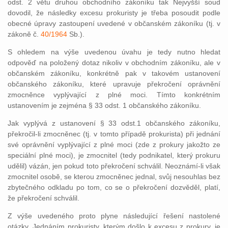
odst. 2 větu druhou obchodního zákoníku tak Nejvyšší soud
dovodil, že následky excesu prokuristy je třeba posoudit podle
obecné úpravy zastoupení uvedené v občanském zákoníku (tj. v
zákoně č.
40/1964
Sb.).
S ohledem na výše uvedenou úvahu je tedy nutno hledat
odpověď na položený dotaz nikoliv v obchodním zákoníku, ale v
občanském zákoníku, konkrétně pak v takovém ustanovení
občanského zákoníku, které upravuje překročení oprávnění
zmocněnce vyplývající z plné moci. Tímto konkrétním
ustanovením je zejména § 33 odst. 1 občanského zákoníku.
Jak vyplývá z ustanovení § 33 odst.1 občanského zákoníku,
překročil-li zmocněnec (tj. v tomto případě prokurista) při jednání
své oprávnění vyplývající z plné moci (zde z prokury jakožto ze
speciální plné moci), je zmocnitel (tedy podnikatel, který prokuru
udělil) vázán, jen pokud toto překročení schválil. Neoznámí-li však
zmocnitel osobě, se kterou zmocněnec jednal, svůj nesouhlas bez
zbytečného odkladu po tom, co se o překročení dozvěděl, platí,
že překročení schválil.
Z výše uvedeného proto plyne následující řešení nastolené
otázky. Jednáním prokuristy, kterým došlo k excesu z prokury, je