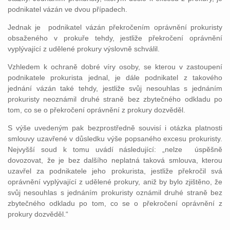
podnikatel vázán ve dvou případech.
Jednak je podnikatel vázán překročením oprávnění prokuristy
obsaženého v prokuře tehdy, jestliže překročení oprávnění
vyplývající z udělené prokury výslovně schválil.
Vzhledem k ochraně dobré víry osoby, se kterou v zastoupení
podnikatele prokurista jednal, je dále podnikatel z takového
jednání vázán také tehdy, jestliže svůj nesouhlas s jednáním
prokuristy neoznámil druhé straně bez zbytečného odkladu po
tom, co se o překročení oprávnění z prokury dozvěděl.
S výše uvedeným pak bezprostředně souvisí i otázka platnosti
smlouvy uzavřené v důsledku výše popsaného excesu prokuristy.
Nejvyšší soud k tomu uvádí následující: „nelze úspěšně
dovozovat, že je bez dalšího neplatná taková smlouva, kterou
uzavřel za podnikatele jeho prokurista, jestliže překročil svá
oprávnění vyplývající z udělené prokury, aniž by bylo zjištěno, že
svůj nesouhlas s jednáním prokuristy oznámil druhé straně bez
zbytečného odkladu po tom, co se o překročení oprávnění z
prokury dozvěděl.“