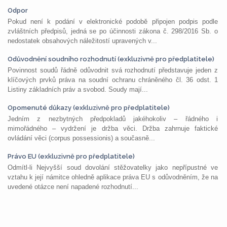
Odpor
Pokud není k podání v elektronické podobě připojen podpis podle
zvláštních předpisů, jedná se po účinnosti zákona č. 298/2016 Sb. o
nedostatek obsahových náležitostí upravených v...
Odůvodnění soudního rozhodnutí (exkluzivně pro předplatitele)
Povinnost soudů řádně odůvodnit svá rozhodnutí představuje jeden z
klíčových prvků práva na soudní ochranu chráněného čl. 36 odst. 1
Listiny základních práv a svobod. Soudy mají...
Opomenuté důkazy (exkluzivně pro předplatitele)
Jedním z nezbytných předpokladů jakéhokoliv – řádného i
mimořádného – vydržení je držba věci. Držba zahrnuje faktické
ovládání věci (corpus possessionis) a současně...
Právo EU (exkluzivně pro předplatitele)
Odmítl-li Nejvyšší soud dovolání stěžovatelky jako nepřípustné ve
vztahu k její námitce ohledně aplikace práva EU s odůvodněním, že na
uvedené otázce není napadené rozhodnutí...