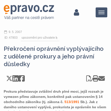
Menu
9. 5. 2007
ID: 47803
upozornění pro uživatele
Překročení oprávnění vyplývajícího
z udělené prokury a jeho právní
důsledky
Prokura představuje zvláštní druh plné moci, jejíž rozsah je
vymezen přímo zákonem, konkrétně pak ustanovením § 14
obchodního zákoníku (tj. zákona č.
513/1991
Sb.). Jak z
daného ustanovení vyplývá, prokurista je oprávněn ke všem