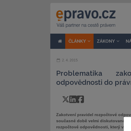
ČLÁNKY
ZÁKONY
N
2. 4. 2015
Problematika zak
odpovědnosti do práv
Zakotvení pravidel rozpočtové odpov
současné době velmi diskutované tém
rozpočtové odpovědnosti, který vláda 