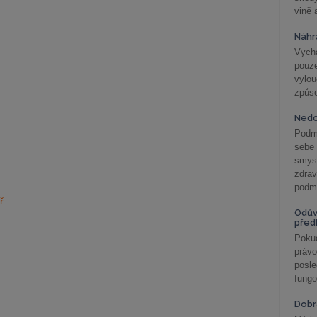
vině 
Náhr
Vychá
pouze
vylo
způs
Nedo
Podm
sebe
smys
zdra
podmí
ř
Odův
před
Pokud
práv
posle
fungo
Dobrá