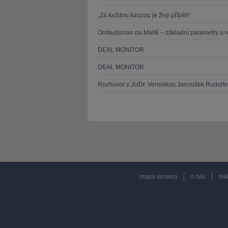
„Za každou kauzou je živý příběh“
Ombudsman na Maltě – základní parametry a ro
DEAL MONITOR
DEAL MONITOR
Rozhovor s JUDr. Veronikou Janoušek Rudolfov
mapa serveru
o nás
rek