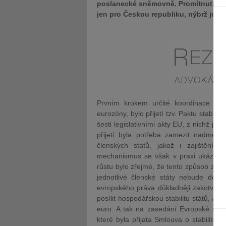
poslanecké sněmovně. Promítnutí těc
jen pro Českou republiku, nýbrž jde 
Prvním krokem určité koordinace prav
eurozóny, bylo přijetí tzv. Paktu stabilit
šesti legislativními akty EU, z nichž jd
přijetí byla potřeba zamezit nadměrn
členských států, jakož i zajištění h
mechanismus se však v praxi ukázal jak
růstu bylo zřejmé, že tento způsob za
jednotlivé členské státy nebude dosta
evropského práva důkladněji zakotvit t
posílit hospodářskou stabilitu států, a t
euro. A tak na zasedání Evropské rady
které byla přijata Smlouva o stabilitě,