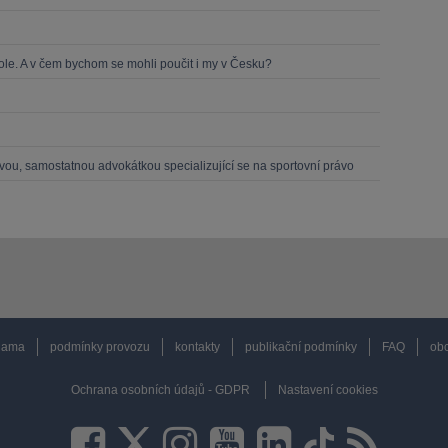
le. A v čem bychom se mohli poučit i my v Česku?
ou, samostatnou advokátkou specializující se na sportovní právo
lama
podmínky provozu
kontakty
publikační podmínky
FAQ
obc
Ochrana osobních údajů - GDPR
Nastavení cookies