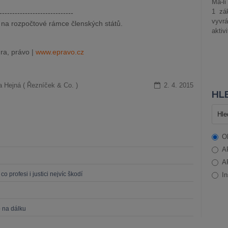
Má-li
1 zá
-----------------------------
vyvrá
na rozpočtové rámce členských států.
aktiv
ra, právo |
www.epravo.cz
a Hejná ( Řezníček & Co. )
2. 4. 2015
HLE
O
A
A
o profesi i justici nejvíc škodí
In
 na dálku