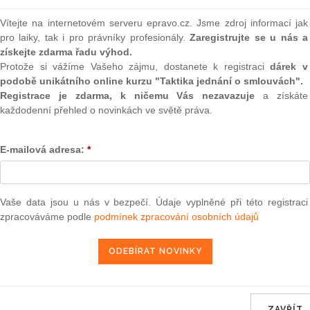
hto pravidel do platného práva přitom není významné
(onli
o problematiku řešenou v rámci celé Evropské unie.
Vítejte na internetovém serveru epravo.cz. Jsme zdroj informací jak
2
pro laiky, tak i pro právníky profesionály.
Zaregistrujte se u nás a
Prakt
získejte zdarma řadu výhod.
smluv
Protože si vážíme Vašeho zájmu, dostanete k registraci
dárek v
0
podobě unikátního online kurzu "Taktika jednání o smlouvách".
Prakt
Registrace je zdarma, k ničemu Vás nezavazuje
a získáte
judik
každodenní přehled o novinkách ve světě práva.
ONL
idel pro rozpočtové politiky států, především pak států
E-mailová adresa:
*
y a růstu. Jde o soubor pravidel, který je v současnosti tvořen
Vnos
e o pětici nařízení a jednu směrnici.[1] Hlavním důvodem jeho
valor
ým schodkům veřejných financí a přílišnému zadlužování
soud
ospodářské a finanční stability v Evropské unii. Tento
Vaše data jsou u nás v bezpečí. Údaje vyplněné při této registraci
Výpo
o neefektivní, a i přes rozsáhlé reformy Paktu stability a
zpracováváme podle
podmínek zpracování osobních údajů
neom
kotvení požadavku řádného dodržování rozpočtové kázně pro
tečný. Začalo se tedy hledat řešení, jak prostřednictvím
Nová 
ento požadavek a zejména zajistit jeho vymahatelnost a tím
Změn
o stejně jako v rámci Paktu především států, jejichž měnou je
energ
 došlo koncem roku 2011 k iniciování dohody, na základě
 koordinaci a správě v hospodářské a měnové unii, jinak též
Čern
ZAVŘÍT