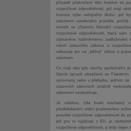
případě překročení této hranice se pa
rozpočtové odpovědnosti, jež mají vést
hranice výše veřejného dluhu, jež b
zakotvení uvedeného pravidla, počítá
rovněž se zřízením Národní rozpočto
rozpočtové odpovědnosti, který sám
zabráněno nadměrnému zadlužování stá
návrh ústavního zákona o rozpočtov
odkazuje jen na „běžný“ zákon o pravi
zakotven.
Co mají oba tyto návrhy společného je
Oproti úpravě obsažené ve Fiskálním p
vyrovnaný nebo v přebytku, jedním ze
ústavních zákonech značně nedostat
zakotvení neobsahuje.
Je otázkou, zda bude současný ná
předkládaném znění poslaneckou sněmov
pravidel rozpočtové odpovědnosti do p
jež pro ni vyplývají z EU, je nezbyt
rozpočtové odpovědnosti, a tedy nejen 