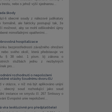
a trestu, nebo s jehož výší sjednanou...
ada škody
zí-li obecné soudy z nálezové judikatury
 formálně, ale fakticky postupují tak, že
učí možnost, aby se mohl odškodnění újmy
obené mimořádnými opatřeními...
brovolná hospitalizace
ínku bezprostřednosti závažného ohrožení
 nebo svého okolí, která představuje ve
lu § 38 odst. 1 písm. b) zákona o
votních službách jednu z nezbytných
nek pro...
odnění rozhodnutí o nepoložení
běžné otázky Soudnímu dvoru EU
 v otázce, v níž má být aplikováno unijní
o, obecný soud rozhodující jako soud
dní instance ve smyslu čl. 267 Smlouvy o
vání Evropské unie nepoložení...
 víra (exkluzivně pro předplatitele)