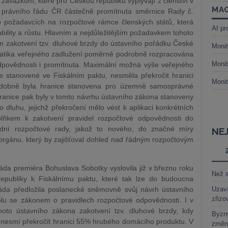
závazkům, které pro Českou republiku vyplývají z členství v
MAG
o právního řádu ČR částečně promítnuta směrnice Rady č.
 požadavcích na rozpočtové rámce členských států, která
AI pr
ability a růstu. Hlavním a nejdůležitějším požadavkem tohoto
m zakotvení tzv. dluhové brzdy do ústavního pořádku České
Monit
ematika veřejného zadlužení poměrně podrobně rozpracována
Monit
povědnosti i promítnuta. Maximální možná výše veřejného
e stanovené ve Fiskálním paktu, nesměla překročit hranici
Monit
dobně byla hranice stanovena pro územně samosprávné
hranice pak byly v tomto návrhu ústavního zákona stanoveny
ho dluhu, jejichž překročení mělo vést k aplikaci konkrétních
lňkem k zakotvení pravidel rozpočtové odpovědnosti do
odní rozpočtové rady, jakož to nového, do značné míry
NE
orgánu, který by zajišťoval dohled nad řádným rozpočtovým
áda premiéra Bohuslava Sobotky vyslovila již v březnu roku
Než s
epubliky k Fiskálnímu paktu, které tak lze do budoucna
vláda předložila poslanecké sněmovně svůj návrh ústavního
Uzaví
zřizo
lu se zákonem o pravidlech rozpočtové odpovědnosti. I v
hoto ústavního zákona zakotvení tzv. dluhové brzdy, kdy
Byzny
nesmí překročit hranici 55% hrubého domácího produktu. V
změn