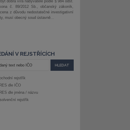
 být dobrá víra nabyvatele podle § 984 odst.
kona č. 89/2012 Sb., občanský zákoník,
cena z důvodu nedostatečné investigativní
ity, musí obecný soud ústavně...
DÁNÍ V REJSTŘÍCÍCH
bchodní rejstřík
RES dle IČO
RES dle jména / názvu
solvenční rejstřík