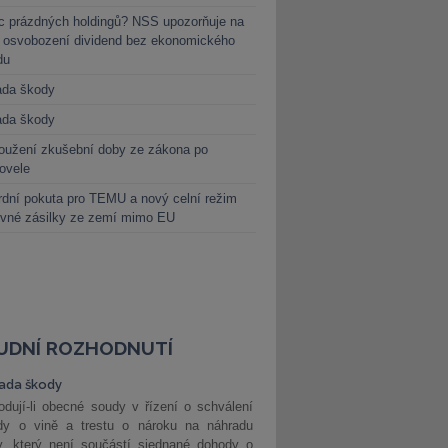
c prázdných holdingů? NSS upozorňuje na
y osvobození dividend bez ekonomického
du
ada škody
ada škody
oužení zkušební doby ze zákona po
novele
dní pokuta pro TEMU a nový celní režim
evné zásilky ze zemí mimo EU
UDNÍ ROZHODNUTÍ
ada škody
dují-li obecné soudy v řízení o schválení
dy o vině a trestu o nároku na náhradu
y, který není součástí sjednané dohody o