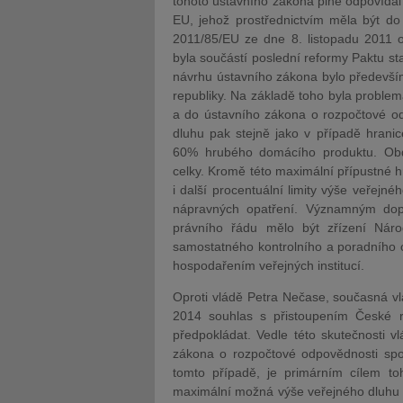
tohoto ústavního zákona plně odpovídal 
EU, jehož prostřednictvím měla být d
2011/85/EU ze dne 8. listopadu 2011 o
byla součástí poslední reformy Paktu st
návrhu ústavního zákona bylo předevší
republiky. Na základě toho byla probl
a do ústavního zákona o rozpočtové od
dluhu pak stejně jako v případě hranic
60% hrubého domácího produktu. Ob
celky. Kromě této maximální přípustné 
i další procentuální limity výše veřejné
nápravných opatření. Významným dop
právního řádu mělo být zřízení Nár
samostatného kontrolního a poradního 
hospodařením veřejných institucí.
Oproti vládě Petra Nečase, současná vl
2014 souhlas s přistoupením České r
předpokládat. Vedle této skutečnosti 
zákona o rozpočtové odpovědnosti spo
tomto případě, je primárním cílem to
maximální možná výše veřejného dluhu 