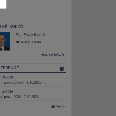
TOŘI KURZŮ
Mgr. Marek Bednář
Mgr. Veronika 
Kurzy lektora
Kurzy lektora
všichni lektoři
FERENCE
1.10.2026
ní právo daňové - 1.10.2026
2.10.2026
é právo 2026 - 2.10.2026
Archiv