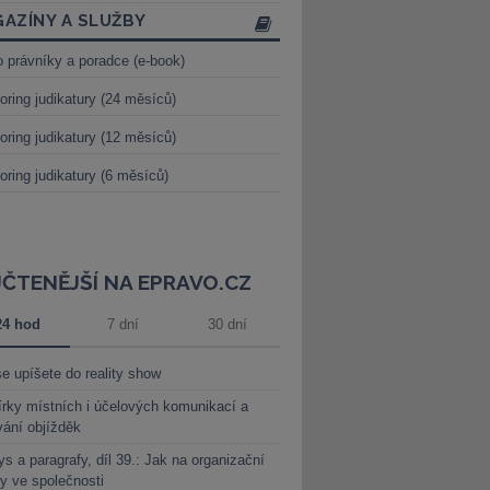
AZÍNY A SLUŽBY
o právníky a poradce (e-book)
oring judikatury (24 měsíců)
oring judikatury (12 měsíců)
oring judikatury (6 měsíců)
JČTENĚJŠÍ NA EPRAVO.CZ
24 hod
7 dní
30 dní
e upíšete do reality show
rky místních i účelových komunikací a
vání objížděk
s a paragrafy, díl 39.: Jak na organizační
y ve společnosti