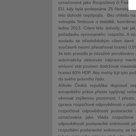
označovaná jako Rozpočtový či Fiskální 
EU, kdy byla podepsána 25 členskými st
této dohodě nepřipojila. Bez ohledu n
vstoupila Smlouva o stabilitě, koordin
ledna 2013. Cílem této dohody, tak ja
požadavku vyrovnaného rozpočtu. A sice
JUDr. Tomáš Nielsen
souladu se střednědobým cílem dané 
JUDr. Tom
současně nesmí přesahovat hranici 0,5
Kurzy lektora
Kurzy le
že toto pravidlo je závažně porušováno 
automaticky aktivován nápravný mech
smluvní stát povinen dodržovat maximáln
hranici 60% HDP. Aby mohly být tyto požad
do svého právního řádu.
Ačkoliv Česká republika doposud nep
evropského práva přesto vyplývají nelz
věnovat zvýšenou pozornost. I přesto,
úprava rozpočtové odpovědnosti v platn
rozpočtové odpovědnosti poslanecké
označována jako Vláda rozpočtové
odpovědnosti poslanecké sněmovně předlo
rozpuštění poslanecké sněmovny, se ho