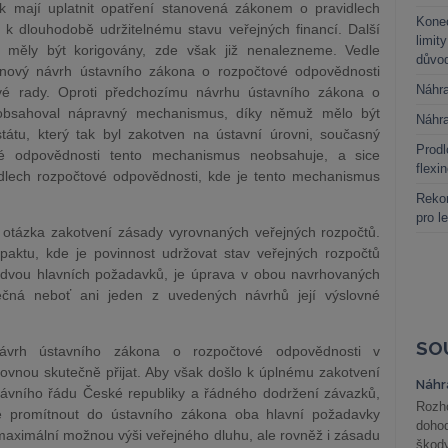
k mají uplatnit opatření stanovená zákonem o pravidlech
Kone
 k dlouhodobě udržitelnému stavu veřejných financí. Další
limit
y měly být korigovány, zde však již nenalezneme. Vedle
důvo
 nový návrh ústavního zákona o rozpočtové odpovědnosti
Náhr
vé rady. Oproti předchozímu návrhu ústavního zákona o
 obsahoval nápravný mechanismus, díky němuž mělo být
Náhr
tu, který tak byl zakotven na ústavní úrovni, současný
Prodl
é odpovědnosti tento mechanismus neobsahuje, a sice
flexi
dlech rozpočtové odpovědnosti, kde je tento mechanismus
Rekor
pro l
 otázka zakotvení zásady vyrovnaných veřejných rozpočtů.
aktu, kde je povinnost udržovat stav veřejných rozpočtů
 dvou hlavních požadavků, je úprava v obou navrhovaných
ečná neboť ani jeden z uvedených návrhů její výslovné
SO
vrh ústavního zákona o rozpočtové odpovědnosti v
nou skutečně přijat. Aby však došlo k úplnému zakotvení
Náhr
rávního řádu České republiky a řádného dodržení závazků,
Rozho
né promítnout do ústavního zákona oba hlavní požadavky
doho
maximální možnou výši veřejného dluhu, ale rovněž i zásadu
škod