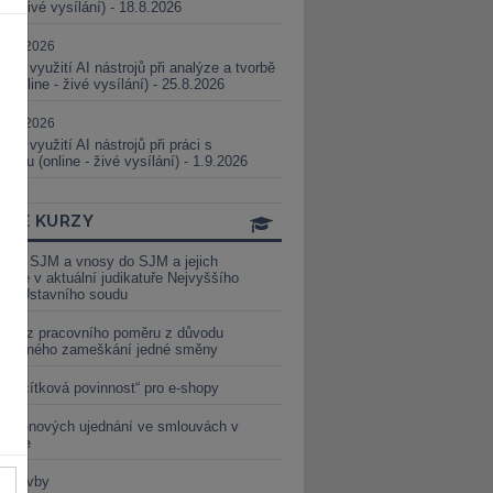
ne - živé vysílání) - 18.8.2026
5.08.2026
ické využití AI nástrojů při analýze a tvorbě
 (online - živé vysílání) - 25.8.2026
1.09.2026
ické využití AI nástrojů při práci s
aturou (online - živé vysílání) - 1.9.2026
INE KURZY
y ze SJM a vnosy do SJM a jejich
izace v aktuální judikatuře Nejvyššího
u a Ústavního soudu
věď z pracovního poměru z důvodu
luveného zameškání jedné směny
„tlačítková povinnost“ pro e-shopy
a cenových ujednání ve smlouvách v
etice
é stavby