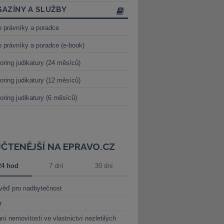
AZÍNY A SLUŽBY
o právníky a poradce
o právníky a poradce (e-book)
oring judikatury (24 měsíců)
oring judikatury (12 měsíců)
oring judikatury (6 měsíců)
JČTENĚJŠÍ NA EPRAVO.CZ
24 hod
7 dní
30 dní
věď pro nadbytečnost
r
ní nemovitosti ve vlastnictví nezletilých