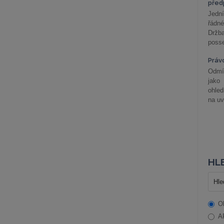
před
Jední
řádné
Držba
posse
Práv
Odmít
jako
ohle
na uv
HLE
O
A