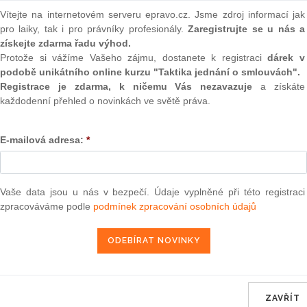
(onli
o pohledávky, a to i přes její včasné oznámení soudu
Vítejte na internetovém serveru epravo.cz. Jsme zdroj informací jak
pro laiky, tak i pro právníky profesionály.
Zaregistrujte se u nás a
2
Prakt
získejte zdarma řadu výhod.
smluv
a stavení, upravuje pro občanskoprávní vztahy zák. č.
40/1964
Sb.,
Protože si vážíme Vašeho zájmu, dostanete k registraci
dárek v
podobě unikátního online kurzu "Taktika jednání o smlouvách".
0
Registrace je zdarma, k ničemu Vás nezavazuje
a získáte
Prakt
věřitel
v
promlčecí
době
právo
u
soudu nebo u jiného
každodenní přehled o novinkách ve světě práva.
judik
dně pokračuje, promlčecí doba od tohoto uplatnění po dobu řízení
zí většinou žalobou, dále pak i vzájemným návrhem učiněným
ONL
E-mailová adresa:
*
mci trestního řízení na náhradu škody mu obžalovaným způsobené,
 apod. Po dobu trvání řízení před soudem či před jiným orgánem
Vnos
valor
soud
Vaše data jsou u nás v bezpečí. Údaje vyplněné při této registraci
užníkem soudu v dědickém řízení však vliv na běh promlčecí doby
zpracováváme podle
podmínek zpracování osobních údajů
Výpo
snesení, jímž soud rozhoduje o meritu věci, je rozhodující stav
neom
í o dědictví vyhlášeno až v roce 2004, v této době již s ohledem na
itelem promlčena.
Nová 
u běhu občanskoprávní promlčecí lhůty v délce trvání 3 let podat
Změn
řičemž jako žalovaného uvést z opatrnosti všechny potencionální
energ
oukazem na to, že probíhá dědické řízení, v němž jste jako žalobce
ZAVŘÍT
Čern
ného skončení tohoto dědického řízení nelze mít za jisté to, která