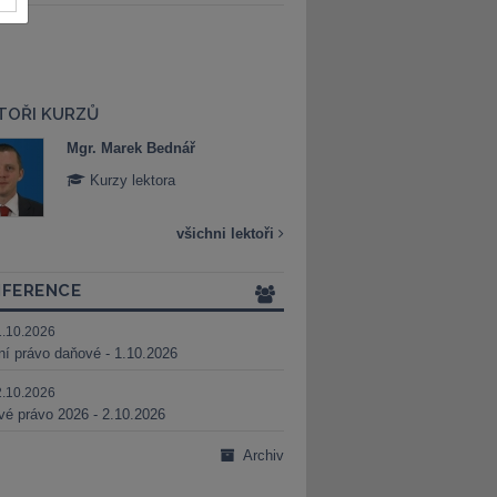
TOŘI KURZŮ
Mgr. Marek Bednář
Mgr. Veronika 
Kurzy lektora
Kurzy lektora
všichni lektoři
FERENCE
1.10.2026
ní právo daňové - 1.10.2026
2.10.2026
é právo 2026 - 2.10.2026
Archiv