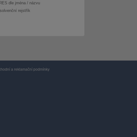
RES dle jména / názvu
solvenční rejstřík
hodní a reklamační podmínky