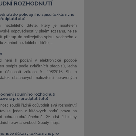
UDNÍ ROZHODNUTÍ
édnutí do policejního spisu (exkluzivně
předplatitele)
i nezletilého dítěte, který je nositelem
ovské odpovědnosti v plném rozsahu, nelze
ít přístup do policejního spisu, vedeného z
u zranění nezletilého dítěte,...
or
d není k podání v elektronické podobě
jen podpis podle zvláštních předpisů, jedná
o účinnosti zákona č. 298/2016 Sb. o
statek obsahových náležitostí upravených
odnění soudního rozhodnutí
luzivně pro předplatitele)
nost soudů řádně odůvodnit svá rozhodnutí
stavuje jeden z klíčových prvků práva na
í ochranu chráněného čl. 36 odst. 1 Listiny
dních práv a svobod. Soudy mají...
enuté důkazy (exkluzivně pro