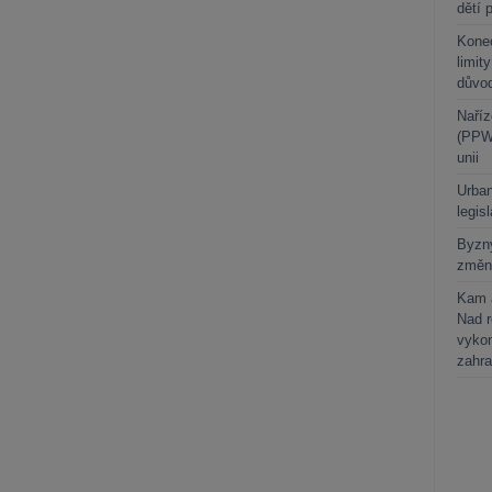
dětí 
Kone
limit
důvo
Naříz
(PPWR
unii
Urban
legis
Byzny
změn
Kam a
Nad 
vykon
zahra