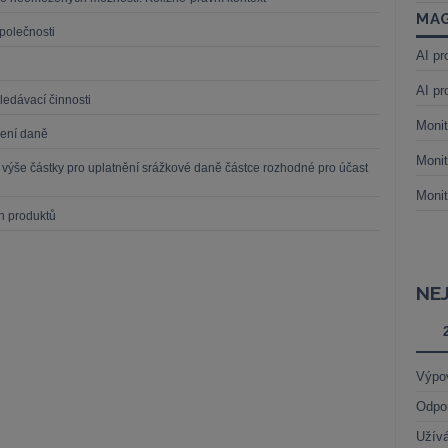
MAG
polečnosti
AI pr
AI pr
ledávací činnosti
Monit
ření daně
Monit
 výše částky pro uplatnění srážkové daně částce rozhodné pro účast
Monit
ch produktů
NE
Výpo
Odpo
Užívá