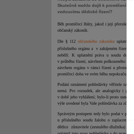
Skutečně mohlo dojít k promlčení tét
vedoucímu dědické řízení?
Běh promlčecí lhůty, jakož i její přerušení 
občanský zákoník.
Dle § 112
občanského zákoníku
uplatní-li
příslušného orgánu a
v zahájeném řízení řá
neběží. K uplatnění práva u soudu dochá
v průběhu řízení, návrhem poškozeného v rá
návrhem orgánu v rámci řízení u přestupku
promlčecí doba ve svém běhu nepokračuje.
Podání oznámení pohledávky věřitele za dl
nemá. Pro rozsudek, ale analogicky i pro u
v době jeho vyhlášení; bylo-li proto usnesen
výše uvedené byla Vaše pohledávka za zůstav
Správným postupem tedy bylo podat v průběh
u příslušného soudu žalobu o zaplacení, p
dědice
zůstavitele (zesnulého dlužníka) s p
uplatnil tuto svou pohledávku a do pravomoc