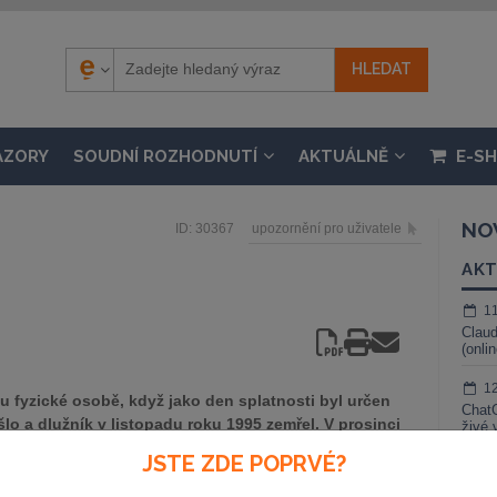
ÁZORY
SOUDNÍ ROZHODNUTÍ
AKTUÁLNĚ
E-S
NO
ID: 30367
upozornění pro uživatele
AKT
1
Claud
(onli
1
u fyzické osobě, když jako den splatnosti byl určen
ChatG
lo a dlužník v listopadu roku 1995 zemřel. V prosinci
živé 
vku za zesnulým dlužníkem soudu v dědickém řízení. V
JSTE ZDE POPRVÉ?
1
 vedoucím dědické řízení sděleno, že moje pohledávka
Gemin
, neboť byla dědicem prohlášena za promlčenou.