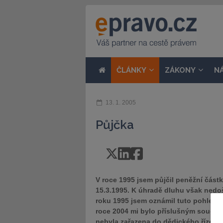
ČLÁNKY
ZÁKONY
N
13. 1. 2005
Půjčka
V roce 1995 jsem půjčil peněžní částk
15.3.1995. K úhradě dluhu však nedoš
roku 1995 jsem oznámil tuto pohledá
roce 2004 mi bylo příslušným soudem
nebyla zařazena do dědického řízení