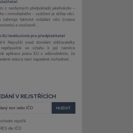
platitele)
m z nezbytných předpokladů jakéhokoliv –
ho i mimořádného – vydržení je držba věci.
 zahrnuje faktické ovládání věci (corpus
ssionis) a současně...
o EU (exkluzivně pro předplatitele)
l-li Nejvyšší soud dovolání stěžovatelky
 nepřípustné ve vztahu k její námitce
dně aplikace práva EU s odůvodněním, že
edené otázce není napadené rozhodnutí...
DÁNÍ V REJSTŘÍCÍCH
bchodní rejstřík
RES dle IČO