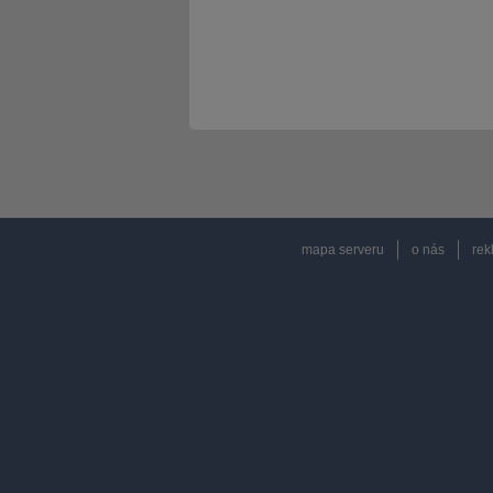
mapa serveru
o nás
rek