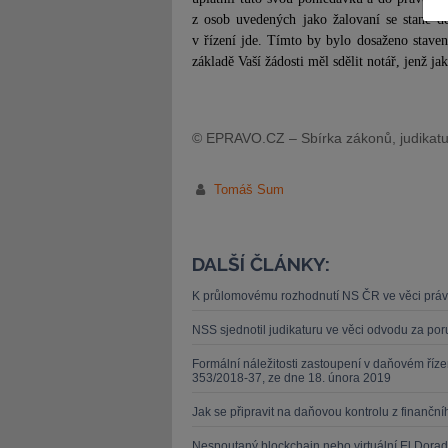
z osob uvedených jako žalovaní se stane d
v řízení jde. Tímto by bylo dosaženo stave
základě Vaší žádosti měl sdělit notář, jenž j
JUDr. Tomáš Nielsen
JUDr. Tom
© EPRAVO.CZ – Sbírka zákonů, judikatu
Kurzy lektora
Kurzy le
Tomáš Sum
DALŠÍ ČLÁNKY:
K průlomovému rozhodnutí NS ČR ve věci práv 
NSS sjednotil judikaturu ve věci odvodu za por
Formální náležitosti zastoupení v daňovém říze
353/2018-37, ze dne 18. února 2019
Jak se připravit na daňovou kontrolu z finančn
Nespoutaný blockchain nebo virtuální El Dora