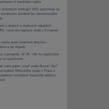
partnerem či manželem rodiče
c prázdných holdingů? NSS upozorňuje na
y osvobození dividend bez ekonomického
du
ení o obalech a obalových odpadech
) – nová éra regulace obalů v Evropské
 waste water treatment directive –
lativa a její dopady
s a paragrafy, díl 39.: Jak na organizační
y ve společnosti
ž sahá pojem „soud“ podle Brusel I bis?
rozsudkem Městského soudu v Praze o
atelnosti rozhodnutí finančního arbitra v
ničí