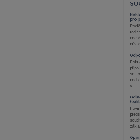
SO
Nahl
pro 
Rodič
rodič
odepř
důvod
Odp
Poku
připo
se p
nedo
v...
Odův
(exk
Povin
před
soudn
zákla
Opom