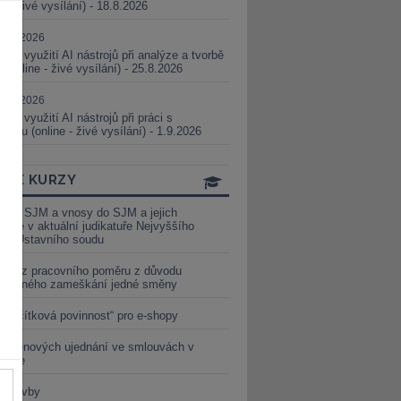
ne - živé vysílání) - 18.8.2026
5.08.2026
ické využití AI nástrojů při analýze a tvorbě
 (online - živé vysílání) - 25.8.2026
1.09.2026
ické využití AI nástrojů při práci s
aturou (online - živé vysílání) - 1.9.2026
INE KURZY
y ze SJM a vnosy do SJM a jejich
izace v aktuální judikatuře Nejvyššího
u a Ústavního soudu
věď z pracovního poměru z důvodu
luveného zameškání jedné směny
„tlačítková povinnost“ pro e-shopy
a cenových ujednání ve smlouvách v
etice
é stavby