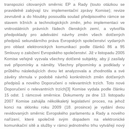
transpozici citovaných směrnic EP a Rady (touto otázkou se
pravidelně zabývají tzv. implementační zprávy Komise); revize
zevrubně a do hloubky posoudila soulad předpisového rámce se
stavem tržních a technologických změn, jeho implementaci ve
vnitrostátních právních řádech členských zemí, a vytvořila
předpoklady pro adekvátní návrhy změn všech dotčených
předpisů sekundárního práva Evropských společenství vydaných
pro oblast elektronických komunikací podle článků 86 a 95
Smlouvy o založení Evropského společenství. Již v listopadu 2005
Komise veřejně vyzvala všechny dotčené subjekty, aby jí zasílaly
své připomínky a náměty. Všechny připomínky a podklady v
průběhu následujících dvou let analyzovala a zhodnotila a své
závěry shrnula v podobě návrhů konkrétních změn dotčených
předpisů a nového Doporučení o relevantních trzích. Toto nové
Doporučení o relevantních trzích[3] Komise vydala podle článku
15 odst. 1 rámcové směrnice. Dokumenty ze dne 13. listopadu
2007 Komise zahájila několikaletý legislativní proces, na jehož
konci na sklonku roku 2009 (18. prosince) je vydání dvou
revidovaných směrnic Evropského parlamentu a Rady a nového
nařízení, které společně svým dopadem na elektronické
komunikační sítě a služby v rámci jednotného trhu vytvářejí nový