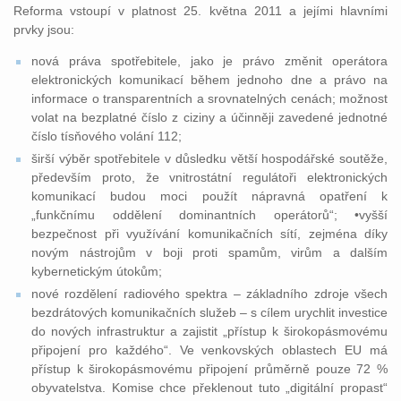
Reforma vstoupí v platnost 25. května 2011 a jejími hlavními
prvky jsou:
nová práva spotřebitele, jako je právo změnit operátora
elektronických komunikací během jednoho dne a právo na
informace o transparentních a srovnatelných cenách; možnost
volat na bezplatné číslo z ciziny a účinněji zavedené jednotné
číslo tísňového volání 112;
širší výběr spotřebitele v důsledku větší hospodářské soutěže,
především proto, že vnitrostátní regulátoři elektronických
komunikací budou moci použít nápravná opatření k
„funkčnímu oddělení dominantních operátorů“; •vyšší
bezpečnost při využívání komunikačních sítí, zejména díky
novým nástrojům v boji proti spamům, virům a dalším
kybernetickým útokům;
nové rozdělení radiového spektra – základního zdroje všech
bezdrátových komunikačních služeb – s cílem urychlit investice
do nových infrastruktur a zajistit „přístup k širokopásmovému
připojení pro každého“. Ve venkovských oblastech EU má
přístup k širokopásmovému připojení průměrně pouze 72 %
obyvatelstva. Komise chce překlenout tuto „digitální propast“