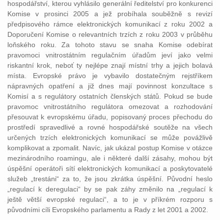
hospodářství, kterou vyhlásilo generální ředitelství pro konkurenci
Komise v prosinci 2005 a jež probíhala souběžně s revizí
předpisového rámce elektronických komunikací z roku 2002 a
Doporučení Komise o relevantních trzích z roku 2003 v průběhu
loňského roku. Za tohoto stavu se snaha Komise odebírat
pravomoci vnitrostátním regulačním úřadům jeví jako velmi
riskantní krok, neboť ty nejlépe znají místní trhy a jejich bolavá
místa. Evropské právo je vybavilo dostatečným rejstříkem
nápravných opatření a již dnes mají povinnost konzultace s
Komisí a s regulátory ostatních členských států. Pokud se bude
pravomoc vnitrostátního regulátora omezovat a rozhodování
přesouvat k evropskému úřadu, popisovaný proces přechodu do
prostředí spravedlivé a rovné hospodářské soutěže na všech
určených trzích elektronických komunikací se může povážlivě
komplikovat a zpomalit. Navíc, jak ukázal postup Komise v otázce
mezinárodního roamingu, ale i některé další zásahy, mohou být
úspěšní operátoři sítí elektronických komunikací a poskytovatelé
služeb „trestáni“ za to, že jsou zkrátka úspěšní. Původní heslo
„regulací k deregulaci“ by se pak záhy změnilo na „regulací k
ještě větší evropské regulaci“, a to je v příkrém rozporu s
původními cíli Evropského parlamentu a Rady z let 2001 a 2002.