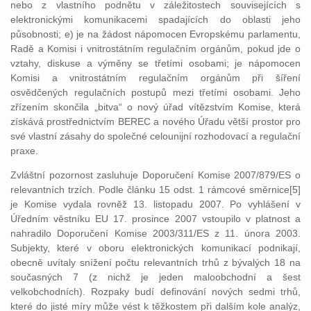
nebo z vlastního podnětu v záležitostech souvisejících s
elektronickými komunikacemi spadajících do oblasti jeho
působnosti; e) je na žádost nápomocen Evropskému parlamentu,
Radě a Komisi i vnitrostátním regulačním orgánům, pokud jde o
vztahy, diskuse a výměny se třetími osobami; je nápomocen
Komisi a vnitrostátním regulačním orgánům při šíření
osvědčených regulačních postupů mezi třetími osobami. Jeho
zřízením skončila „bitva“ o nový úřad vítězstvím Komise, která
získává prostřednictvím BEREC a nového Úřadu větší prostor pro
své vlastní zásahy do společné celounijní rozhodovací a regulační
praxe.
Zvláštní pozornost zasluhuje Doporučení Komise 2007/879/ES o
relevantních trzích. Podle článku 15 odst. 1 rámcové směrnice[5]
je Komise vydala rovněž 13. listopadu 2007. Po vyhlášení v
Úředním věstníku EU 17. prosince 2007 vstoupilo v platnost a
nahradilo Doporučení Komise 2003/311/ES z 11. února 2003.
Subjekty, které v oboru elektronických komunikací podnikají,
obecně uvítaly snížení počtu relevantních trhů z bývalých 18 na
současných 7 (z nichž je jeden maloobchodní a šest
velkobchodních). Rozpaky budí definování nových sedmi trhů,
které do jisté míry může vést k těžkostem při dalším kole analýz,