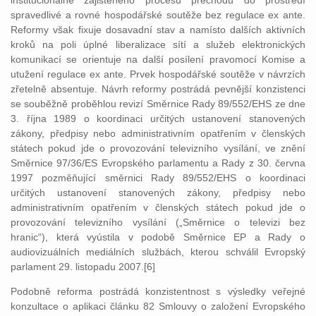
institucionálně zajištěného procesu přechodu do prostředí
spravedlivé a rovné hospodářské soutěže bez regulace ex ante.
Reformy však fixuje dosavadní stav a namísto dalších aktivních
kroků na poli úplné liberalizace sítí a služeb elektronických
komunikací se orientuje na další posílení pravomocí Komise a
utužení regulace ex ante. Prvek hospodářské soutěže v návrzích
zřetelně absentuje. Návrh reformy postrádá pevnější konzistenci
se souběžně proběhlou revizí Směrnice Rady 89/552/EHS ze dne
3. října 1989 o koordinaci určitých ustanovení stanovených
zákony, předpisy nebo administrativním opatřením v členských
státech pokud jde o provozování televizního vysílání, ve znění
Směrnice 97/36/ES Evropského parlamentu a Rady z 30. června
1997 pozměňující směrnici Rady 89/552/EHS o koordinaci
určitých ustanovení stanovených zákony, předpisy nebo
administrativním opatřením v členských státech pokud jde o
provozování televizního vysílání („Směrnice o televizi bez
hranic“), která vyústila v podobě Směrnice EP a Rady o
audiovizuálních mediálních službách, kterou schválil Evropský
parlament 29. listopadu 2007.[6]
Podobně reforma postrádá konzistentnost s výsledky veřejné
konzultace o aplikaci článku 82 Smlouvy o založení Evropského