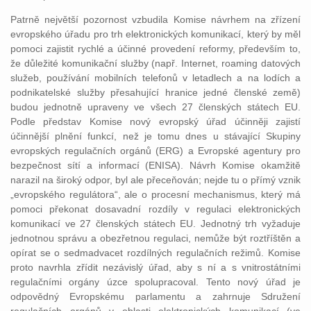
Patrně největší pozornost vzbudila Komise návrhem na zřízení
evropského úřadu pro trh elektronických komunikací, který by měl
pomoci zajistit rychlé a účinné provedení reformy, především to,
že důležité komunikační služby (např. Internet, roaming datových
služeb, používání mobilních telefonů v letadlech a na lodích a
podnikatelské služby přesahující hranice jedné členské země)
budou jednotně upraveny ve všech 27 členských státech EU.
Podle představ Komise nový evropský úřad účinněji zajistí
účinnější plnění funkcí, než je tomu dnes u stávající Skupiny
evropských regulačních orgánů (ERG) a Evropské agentury pro
bezpečnost sítí a informací (ENISA). Návrh Komise okamžitě
narazil na široký odpor, byl ale přeceňován; nejde tu o přímý vznik
„evropského regulátora“, ale o procesní mechanismus, který má
pomoci překonat dosavadní rozdíly v regulaci elektronických
komunikací ve 27 členských státech EU. Jednotný trh vyžaduje
jednotnou správu a obezřetnou regulaci, nemůže být roztříštěn a
opírat se o sedmadvacet rozdílných regulačních režimů. Komise
proto navrhla zřídit nezávislý úřad, aby s ní a s vnitrostátními
regulačními orgány úzce spolupracoval. Tento nový úřad je
odpovědný Evropskému parlamentu a zahrnuje Sdružení