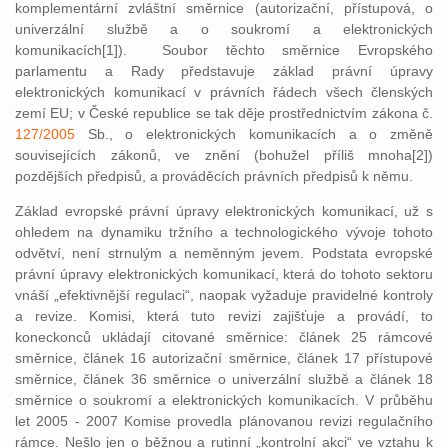
komplementární zvláštní směrnice (autorizační, přístupová, o
univerzální službě a o soukromí a elektronických
komunikacích[1]). Soubor těchto směrnice Evropského
parlamentu a Rady představuje základ právní úpravy
elektronických komunikací v právních řádech všech členských
zemí EU; v České republice se tak děje prostřednictvím zákona č.
127/2005
Sb., o elektronických komunikacích a o změně
souvisejících zákonů, ve znění (bohužel příliš mnoha[2])
pozdějších předpisů, a prováděcích právních předpisů k němu.
Základ evropské právní úpravy elektronických komunikací, už s
ohledem na dynamiku tržního a technologického vývoje tohoto
odvětví, není strnulým a neměnným jevem. Podstata evropské
právní úpravy elektronických komunikací, která do tohoto sektoru
vnáší „efektivnější regulaci“, naopak vyžaduje pravidelné kontroly
a revize. Komisi, která tuto revizi zajišťuje a provádí, to
koneckonců ukládají citované směrnice: článek 25 rámcové
směrnice, článek 16 autorizační směrnice, článek 17 přístupové
směrnice, článek 36 směrnice o univerzální službě a článek 18
směrnice o soukromí a elektronických komunikacích. V průběhu
let 2005 - 2007 Komise provedla plánovanou revizi regulačního
rámce. Nešlo jen o běžnou a rutinní „kontrolní akci“ ve vztahu k