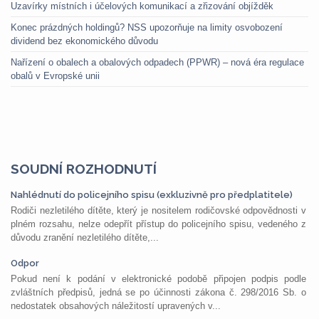
Uzavírky místních i účelových komunikací a zřizování objížděk
Konec prázdných holdingů? NSS upozorňuje na limity osvobození
dividend bez ekonomického důvodu
Nařízení o obalech a obalových odpadech (PPWR) – nová éra regulace
obalů v Evropské unii
SOUDNÍ ROZHODNUTÍ
Nahlédnutí do policejního spisu (exkluzivně pro předplatitele)
Rodiči nezletilého dítěte, který je nositelem rodičovské odpovědnosti v
plném rozsahu, nelze odepřít přístup do policejního spisu, vedeného z
důvodu zranění nezletilého dítěte,...
Odpor
Pokud není k podání v elektronické podobě připojen podpis podle
zvláštních předpisů, jedná se po účinnosti zákona č. 298/2016 Sb. o
nedostatek obsahových náležitostí upravených v...