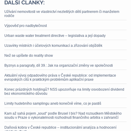
DALŠÍ ČLÁNKY:
Užívání nemovitosti ve vlastnictví nezletilých dětí partnerem či manželem
rodiče
Výpověď pro nadbytečnost
Urban waste water treatment directive – legislativa a její dopady
Uzavírky místních i účelových komunikací a zřizování objížděk
Než se upíšete do reality show
Byznys a paragrafy, díl 39.: Jak na organizační změny ve společnosti
Aktuální vývoj odpadového práva v České republice: od implementace
evropských cílů k praktickým problémům aplikační praxe
Konec prázdných holdingů? NSS upozorňuje na limity osvobození dividend
bez ekonomického důvodu
Limity hudebního samplingu aneb konečně víme, co je pastiš
Kam až sahá pojem „soud“ podle Brusel I bis? Nad rozsudkem Městského
soudu v Praze o vykonatelnosti rozhodnutí finančního arbitra v zahraničí
Daňová kobra v České republice – institucionální analýza a hodnocení