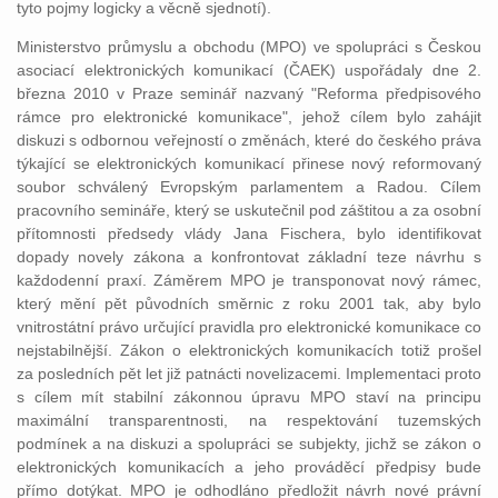
tyto pojmy logicky a věcně sjednotí).
Ministerstvo průmyslu a obchodu (MPO) ve spolupráci s Českou
asociací elektronických komunikací (ČAEK) uspořádaly dne 2.
března 2010 v Praze seminář nazvaný "Reforma předpisového
rámce pro elektronické komunikace", jehož cílem bylo zahájit
diskuzi s odbornou veřejností o změnách, které do českého práva
týkající se elektronických komunikací přinese nový reformovaný
soubor schválený Evropským parlamentem a Radou. Cílem
pracovního semináře, který se uskutečnil pod záštitou a za osobní
přítomnosti předsedy vlády Jana Fischera, bylo identifikovat
dopady novely zákona a konfrontovat základní teze návrhu s
každodenní praxí. Záměrem MPO je transponovat nový rámec,
který mění pět původních směrnic z roku 2001 tak, aby bylo
vnitrostátní právo určující pravidla pro elektronické komunikace co
nejstabilnější. Zákon o elektronických komunikacích totiž prošel
za posledních pět let již patnácti novelizacemi. Implementaci proto
s cílem mít stabilní zákonnou úpravu MPO staví na principu
maximální transparentnosti, na respektování tuzemských
podmínek a na diskuzi a spolupráci se subjekty, jichž se zákon o
elektronických komunikacích a jeho prováděcí předpisy bude
přímo dotýkat. MPO je odhodláno předložit návrh nové právní