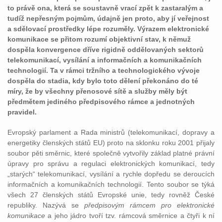
to právě ona, která se soustavně vrací zpět k zastaralým a
tudíž nepřesným pojmům, údajně jen proto, aby jí veřejnost
a sdělovací prostředky lépe rozuměly. Výrazem elektronické
komunikace se přitom rozumí objektivní stav, k němuž
dospěla konvergence dříve rigidně oddělovaných sektorů
telekomunikací, vysílání a informačních a komunikačních
technologií. Ta v rámci tržního a technologického vývoje
dospěla do stadia, kdy bylo toto dělení překonáno do té
míry, že by všechny přenosové sítě a služby měly být
předmětem jediného předpisového rámce a jednotných
pravidel.
Evropský parlament a Rada ministrů (telekomunikací, dopravy a
energetiky členských států EU) proto na sklonku roku 2001 přijaly
soubor pěti směrnic, které společně vytvořily základ platné právní
úpravy pro správu a regulaci elektronických komunikací, tedy
„starých“ telekomunikací, vysílání a rychle dopředu se deroucích
informačních a komunikačních technologií. Tento soubor se týká
všech 27 členských států Evropské unie, tedy rovněž České
republiky. Nazývá se
předpisovým rámcem pro elektronické
komunikace
a jeho jádro tvoří tzv. rámcová směrnice a čtyři k ní