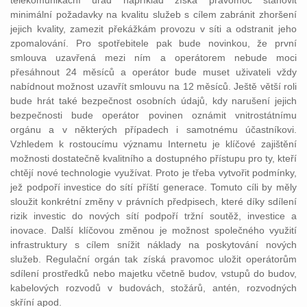
telekomunikační úřad například získá pravomoc stanovit
minimální požadavky na kvalitu služeb s cílem zabránit zhoršení
jejich kvality, zamezit překážkám provozu v síti a odstranit jeho
zpomalování. Pro spotřebitele pak bude novinkou, že první
smlouva uzavřená mezi ním a operátorem nebude moci
přesáhnout 24 měsíců a operátor bude muset uživateli vždy
nabídnout možnost uzavřít smlouvu na 12 měsíců. Ještě větší roli
bude hrát také bezpečnost osobních údajů, kdy narušení jejich
bezpečnosti bude operátor povinen oznámit vnitrostátnímu
orgánu a v některých případech i samotnému účastníkovi.
Vzhledem k rostoucímu významu Internetu je klíčové zajištění
možnosti dostatečně kvalitního a dostupného přístupu pro ty, kteří
chtějí nové technologie využívat. Proto je třeba vytvořit podmínky,
jež podpoří investice do sítí příští generace. Tomuto cíli by měly
sloužit konkrétní změny v právních předpisech, které díky sdílení
rizik investic do nových sítí podpoří tržní soutěž, investice a
inovace. Další klíčovou změnou je možnost společného využití
infrastruktury s cílem snížit náklady na poskytování nových
služeb. Regulační orgán tak získá pravomoc uložit operátorům
sdílení prostředků nebo majetku včetně budov, vstupů do budov,
kabelových rozvodů v budovách, stožárů, antén, rozvodných
skříní apod.