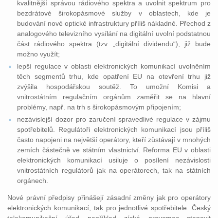
kvalitnější správou rádiového spektra a uvolnit spektrum pro
bezdrátové širokopásmové služby v oblastech, kde je
budování nové optické infrastruktury příliš nákladné. Přechod z
analogového televizního vysílání na digitální uvolní podstatnou
část rádiového spektra (tzv. „digitální dividendu“), již bude
možno využít;
lepší regulace v oblasti elektronických komunikací uvolněním
těch segmentů trhu, kde opatření EU na otevření trhu již
zvýšila hospodářskou soutěž. To umožní Komisi a
vnitrostátním regulačním orgánům zaměřit se na hlavní
problémy, např. na trh s širokopásmovým připojením;
nezávislejší dozor pro zaručení spravedlivé regulace v zájmu
spotřebitelů. Regulátoři elektronických komunikací jsou příliš
často napojeni na největší operátory, kteří zůstávají v mnohých
zemích částečně ve státním vlastnictví. Reforma EU v oblasti
elektronických komunikací usiluje o posílení nezávislosti
vnitrostátních regulátorů jak na operátorech, tak na státních
orgánech.
Nové právní předpisy přinášejí zásadní změny jak pro operátory
elektronických komunikací, tak pro jednotlivé spotřebitele. Český