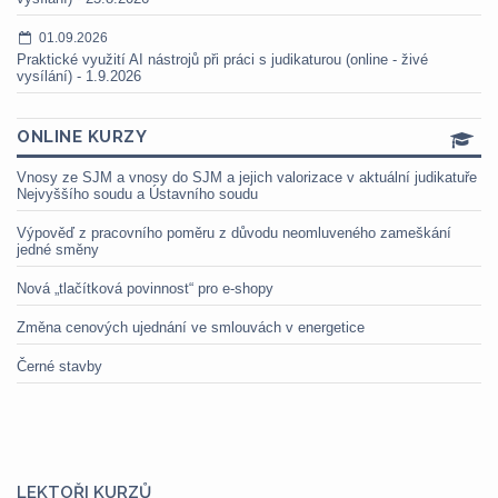
01.09.2026
Praktické využití AI nástrojů při práci s judikaturou (online - živé
vysílání) - 1.9.2026
ONLINE KURZY
Vnosy ze SJM a vnosy do SJM a jejich valorizace v aktuální judikatuře
Nejvyššího soudu a Ústavního soudu
Výpověď z pracovního poměru z důvodu neomluveného zameškání
jedné směny
Nová „tlačítková povinnost“ pro e-shopy
Změna cenových ujednání ve smlouvách v energetice
Černé stavby
LEKTOŘI KURZŮ