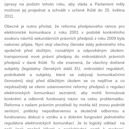
úpravy na podzim tohoto roku, aby vláda a Parlament měly
možnost jej projednat a schválit v určené lhůtě do 25. května
2011.
Obecně je nutno přivítat, že reforma předpisového rámce pro
elektronické komunikace z roku 2001 v podobě konkrétního
souboru návrhů sekundárních právních předpisů z roku 2009 byla
nakonec přijata. Nyní stojí všechny členské státy jednotného trhu
společně před složitým, rozsáhlým a odpovědným úkolem:
transponovat nové právní předpisy do vnitrostátních právních
předpisů v dané lhůtě. To vše znamená, že všechny dotčené
subjekty (legislativy členských států EU, vnitrostátní regulátoři,
podnikatelé a subjekty, které se zabývají komunikačními
činnostmi) stojí před důležitým úkolem se co nejdříve a co
nejobsažněji se všemi ustanoveními reformy předpisů o regulaci
elektronických komunikací seznámit, aby mohli formulovat
konkrétní a odborně fundovaný názor na celou problematiku.
Reforma v našem právním prostředí by mohla též znovu podnítit
seriózní, politicky nepodbarvenou a skutečně odbornou a
fundovanou diskuzi o vzniku a o dobrém fungování
jednotného
regulátora elektronických komunikací
. Je to logický odklad na