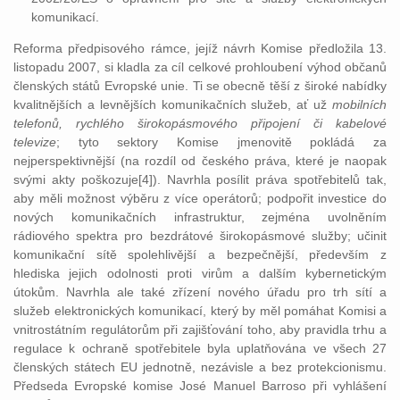
komunikací.
Reforma předpisového rámce, jejíž návrh Komise předložila 13.
listopadu 2007, si kladla za cíl celkové prohloubení výhod občanů
členských států Evropské unie. Ti se obecně těší z široké nabídky
kvalitnějších a levnějších komunikačních služeb, ať už
mobilních
telefonů, rychlého širokopásmového připojení či kabelové
televize
; tyto sektory Komise jmenovitě pokládá za
nejperspektivnější (na rozdíl od českého práva, které je naopak
svými akty poškozuje[4]). Navrhla posílit práva spotřebitelů tak,
aby měli možnost výběru z více operátorů; podpořit investice do
nových komunikačních infrastruktur, zejména uvolněním
rádiového spektra pro bezdrátové širokopásmové služby; učinit
komunikační sítě spolehlivější a bezpečnější, především z
hlediska jejich odolnosti proti virům a dalším kybernetickým
útokům. Navrhla ale také zřízení nového úřadu pro trh sítí a
služeb elektronických komunikací, který by měl pomáhat Komisi a
vnitrostátním regulátorům při zajišťování toho, aby pravidla trhu a
regulace k ochraně spotřebitele byla uplatňována ve všech 27
členských státech EU jednotně, nezávisle a bez protekcionismu.
Předseda Evropské komise José Manuel Barroso při vyhlášení