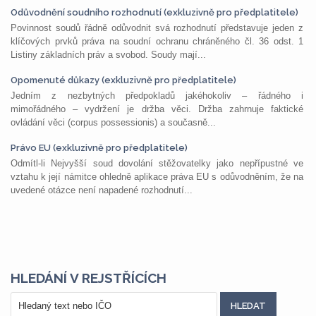
Odůvodnění soudního rozhodnutí (exkluzivně pro předplatitele)
Povinnost soudů řádně odůvodnit svá rozhodnutí představuje jeden z
klíčových prvků práva na soudní ochranu chráněného čl. 36 odst. 1
Listiny základních práv a svobod. Soudy mají...
Opomenuté důkazy (exkluzivně pro předplatitele)
Jedním z nezbytných předpokladů jakéhokoliv – řádného i
mimořádného – vydržení je držba věci. Držba zahrnuje faktické
ovládání věci (corpus possessionis) a současně...
Právo EU (exkluzivně pro předplatitele)
Odmítl-li Nejvyšší soud dovolání stěžovatelky jako nepřípustné ve
vztahu k její námitce ohledně aplikace práva EU s odůvodněním, že na
uvedené otázce není napadené rozhodnutí...
HLEDÁNÍ V REJSTŘÍCÍCH