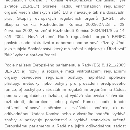
regulačních orgánů v oblasti elektronických komunikací (ve
zkratce „BEREC“) tvořené Radou vnitrostátních regulačních
orgánů všech členských států EU a navazuje tak na dosavadní
práci Skupiny evropských regulačních orgánů (ERG). Tato
Skupina vznikla Rozhodnutím Komise 2002/627/ES z 29.
července 2002, ve znění Rozhodnutí Komise 2004/641/S ze 14.
září 2004. Nově zřízené Radě regulačních orgánů BEREC
poskytuje administrativní a odbornou pomoc nově zřízený Úřad,
jako subjekt Společenství, který má právní subjektivitu. Úřad tvoří
řídící výbor a správní ředitel.
Podle nařízení Evropského parlamentu a Rady (ES) č. 1211/2009
BEREC: a) rozvíjí a rozšiřuje mezi vnitrostátními regulačními
orgány osvědčené regulační postupy, například společné
přístupy, metodiky nebo pokyny pro provádění předpisového
rámce; b) poskytuje vnitrostátním regulačním orgánům na žádost
pomoc v regulačních otázkách; c) vydává stanoviska k návrhům
rozhodnutí, doporučení nebo pokynů Komise podle tohoto
nařízení, rámcové směrnice a zvláštních směrnic; d) na
odůvodněnou žádost Komise nebo z vlastního podnětu vydává
zprávy a poskytuje poradenství a vydává stanoviska určená
Evropskému parlamentu a Radě na jejich odůvodněnou žádost