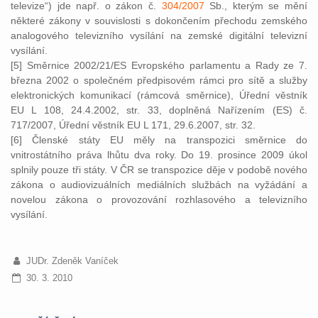
televize“) jde např. o zákon č.
304/2007
Sb., kterým se mění
některé zákony v souvislosti s dokončením přechodu zemského
analogového televizního vysílání na zemské digitální televizní
vysílání.
[5] Směrnice 2002/21/ES Evropského parlamentu a Rady ze 7.
března 2002 o společném předpisovém rámci pro sítě a služby
elektronických komunikací (rámcová směrnice), Úřední věstník
EU L 108, 24.4.2002, str. 33, doplněná Nařízením (ES) č.
717/2007, Úřední věstník EU L 171, 29.6.2007, str. 32.
[6] Členské státy EU měly na transpozici směrnice do
vnitrostátního práva lhůtu dva roky. Do 19. prosince 2009 úkol
splnily pouze tři státy. V ČR se transpozice děje v podobě nového
zákona o audiovizuálních mediálních službách na vyžádání a
novelou zákona o provozování rozhlasového a televizního
vysílání.
JUDr. Zdeněk Vaníček
30. 3. 2010