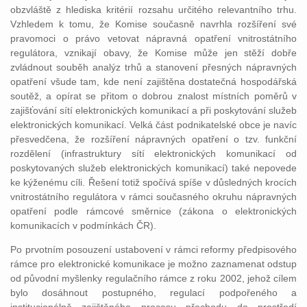
obzvláště z hlediska kritérií rozsahu určitého relevantního trhu.
Vzhledem k tomu, že Komise současně navrhla rozšíření své
pravomoci o právo vetovat nápravná opatření vnitrostátního
regulátora, vznikají obavy, že Komise může jen stěží dobře
zvládnout souběh analýz trhů a stanovení přesných nápravných
opatření všude tam, kde není zajištěna dostatečná hospodářská
soutěž, a opírat se přitom o dobrou znalost místních poměrů v
zajišťování sítí elektronických komunikací a při poskytování služeb
elektronických komunikací. Velká část podnikatelské obce je navíc
přesvedčena, že rozšíření nápravných opatření o tzv. funkční
rozdělení (infrastruktury sítí elektronických komunikací od
poskytovaných služeb elektronických komunikací) také nepovede
ke kýženému cíli. Řešení totiž spočívá spíše v důsledných krocích
vnitrostátního regulátora v rámci současného okruhu nápravných
opatření podle rámcové směrnice (zákona o elektronických
komunikacích v podmínkách ČR).
Po prvotním posouzení ustabovení v rámci reformy předpisového
rámce pro elektronické komunikace je možno zaznamenat odstup
od původní myšlenky regulačního rámce z roku 2002, jehož cílem
bylo dosáhnout postupného, regulací podpořeného a