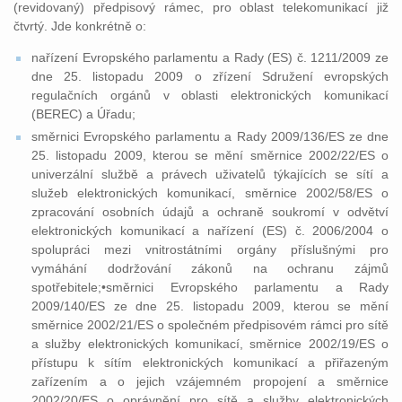
(revidovaný) předpisový rámec, pro oblast telekomunikací již
čtvrtý. Jde konkrétně o:
nařízení Evropského parlamentu a Rady (ES) č. 1211/2009 ze
dne 25. listopadu 2009 o zřízení Sdružení evropských
regulačních orgánů v oblasti elektronických komunikací
(BEREC) a Úřadu;
směrnici Evropského parlamentu a Rady 2009/136/ES ze dne
25. listopadu 2009, kterou se mění směrnice 2002/22/ES o
univerzální službě a právech uživatelů týkajících se sítí a
služeb elektronických komunikací, směrnice 2002/58/ES o
zpracování osobních údajů a ochraně soukromí v odvětví
elektronických komunikací a nařízení (ES) č. 2006/2004 o
spolupráci mezi vnitrostátními orgány příslušnými pro
vymáhání dodržování zákonů na ochranu zájmů
spotřebitele;•směrnici Evropského parlamentu a Rady
2009/140/ES ze dne 25. listopadu 2009, kterou se mění
směrnice 2002/21/ES o společném předpisovém rámci pro sítě
a služby elektronických komunikací, směrnice 2002/19/ES o
přístupu k sítím elektronických komunikací a přiřazeným
zařízením a o jejich vzájemném propojení a směrnice
2002/20/ES o oprávnění pro sítě a služby elektronických