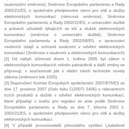
(autorizační směrnice); Směrnice Evropského parlamentu a Rady
2002/21/ES, o společném předpisovém rámci pro sítě a služby
elektronických komunikací (rámcová směrnice); Směrnice
Evropského parlamentu a Rady 2002/22/ES, o univerzální službě
a právech uživatelů týkajících se sítí a služeb elektronických
komunikací (směrnice o univerzální službě); Směrnice
Evropského parlamentu a Rady 2002/58/ES, o zpracování
osobních údajů a ochraně soukromí v odvětví elektronických
komunikací (Směrnice o soukromí a elektronických komunikacích)
[2] Od nabytí účinnosti dnem 1. května 2005 byl zákon o
elektronických komunikacích měněn patnáctkrát a další změny se
připravují; v současnosti jde o vládní návrh technické novely
zákona (sněmovní tisk 1025).
[3] Doporučení Komise Evropských společenství 2007/879/ES ze
dne 17. prosince 2007 (číslo tisku C(2007) 5406) o relevantních
trzích produktů a služeb v odvětví elektronických komunikací,
které připadají v úvahu pro regulaci ex ante podle Směrnice
Evropského parlamentu a Rady ze dne 7. března 2002 č.
2002/21/ES, o společném předpisovém rámci pro sítě a služby
elektronických komunikací.
[4] V případě provozovatelů převzatého vysílání („kabelové