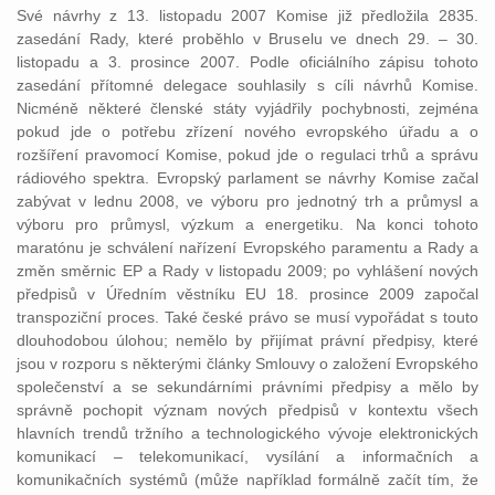
Své návrhy z 13. listopadu 2007 Komise již předložila 2835.
zasedání Rady, které proběhlo v Bruselu ve dnech 29. – 30.
listopadu a 3. prosince 2007. Podle oficiálního zápisu tohoto
zasedání přítomné delegace souhlasily s cíli návrhů Komise.
Nicméně některé členské státy vyjádřily pochybnosti, zejména
pokud jde o potřebu zřízení nového evropského úřadu a o
rozšíření pravomocí Komise, pokud jde o regulaci trhů a správu
rádiového spektra. Evropský parlament se návrhy Komise začal
zabývat v lednu 2008, ve výboru pro jednotný trh a průmysl a
výboru pro průmysl, výzkum a energetiku. Na konci tohoto
maratónu je schválení nařízení Evropského paramentu a Rady a
změn směrnic EP a Rady v listopadu 2009; po vyhlášení nových
předpisů v Úředním věstníku EU 18. prosince 2009 započal
transpoziční proces. Také české právo se musí vypořádat s touto
dlouhodobou úlohou; nemělo by přijímat právní předpisy, které
jsou v rozporu s některými články Smlouvy o založení Evropského
společenství a se sekundárními právními předpisy a mělo by
správně pochopit význam nových předpisů v kontextu všech
hlavních trendů tržního a technologického vývoje elektronických
komunikací – telekomunikací, vysílání a informačních a
komunikačních systémů (může například formálně začít tím, že