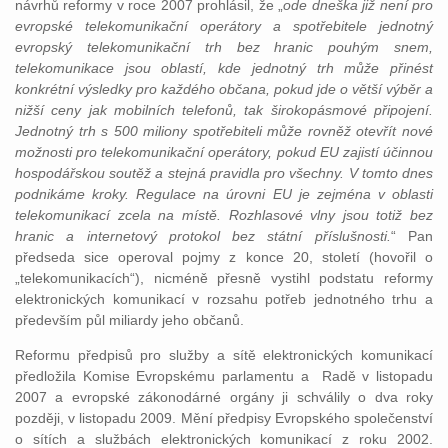
návrhů reformy v roce 2007 prohlásil, že „
ode dneška již není pro
evropské telekomunikační operátory a spotřebitele jednotný
evropský telekomunikační trh bez hranic pouhým snem,
telekomunikace jsou oblastí, kde jednotný trh může přinést
konkrétní výsledky pro každého občana, pokud jde o větší výběr a
nižší ceny jak mobilních telefonů, tak širokopásmové připojení.
Jednotný trh s 500 miliony spotřebiteli může rovněž otevřít nové
možnosti pro telekomunikační operátory, pokud EU zajistí účinnou
hospodářskou soutěž a stejná pravidla pro všechny. V tomto dnes
podnikáme kroky. Regulace na úrovni EU je zejména v oblasti
telekomunikací zcela na místě. Rozhlasové vlny jsou totiž bez
hranic a internetový protokol bez státní příslušnosti.
“ Pan
předseda sice operoval pojmy z konce 20, století (hovořil o
„telekomunikacích“), nicméně přesně vystihl podstatu reformy
elektronických komunikací v rozsahu potřeb jednotného trhu a
především půl miliardy jeho občanů.
Reformu předpisů pro služby a sítě elektronických komunikací
předložila Komise Evropskému parlamentu a Radě v listopadu
2007 a evropské zákonodárné orgány ji schválily o dva roky
později, v listopadu 2009. Mění předpisy Evropského společenství
o sítích a službách elektronických komunikací z roku 2002.