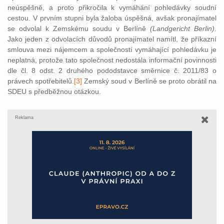
neúspěšně, a proto přikročila k vymáhání pohledávky soudní
cestou. V prvním stupni byla žaloba úspěšná, avšak pronajímatel
se odvolal k Zemskému soudu v Berlíně
(Landgericht Berlin)
.
Jako jeden z odvolacích důvodů pronajímatel namítl, že příkazní
smlouva mezi nájemcem a společností vymáhající pohledávku je
neplatná, protože tato společnost nedostála informační povinnosti
dle čl. 8 odst. 2 druhého pododstavce směrnice č. 2011/83 o
právech spotřebitelů.
[3]
Zemský soud
v Berlíně se proto obrátil na
SDEU s předběžnou otázkou.
Reklama