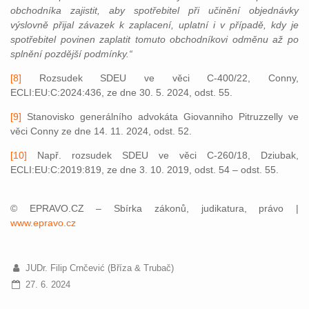
obchodníka zajistit, aby spotřebitel při učinění objednávky
výslovně přijal závazek k zaplacení, uplatní i v případě, kdy je
spotřebitel povinen zaplatit tomuto obchodníkovi odměnu až po
splnění pozdější podmínky.“
[8]
Rozsudek SDEU ve věci C-400/22, Conny,
ECLI:EU:C:2024:436, ze dne 30. 5. 2024, odst. 55.
[9]
Stanovisko generálního advokáta Giovanniho Pitruzzelly ve
věci Conny ze dne 14. 11. 2024, odst. 52.
[10]
Např. rozsudek SDEU ve věci C-260/18, Dziubak,
ECLI:EU:C:2019:819, ze dne 3. 10. 2019, odst. 54 – odst. 55.
© EPRAVO.CZ – Sbírka zákonů, judikatura, právo |
www.epravo.cz
JUDr. Filip Crnčević (Bříza & Trubač)
27. 6. 2024