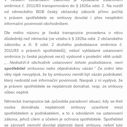
směrnice č. 2011/83 transponováno do § 1826a odst. 2. Na rozdíl
od německého BGB český občanský zákoník přímo počítá
s právem spotřebitele se smlouvy dovolat i přes nesplnění
informační povinnosti obchodníkem.
Dle mého názoru je česká transpozice provedena o něco
důsledněji než německá (ve vztahu k § 1826a odst. 2 občanského
zákoníku a čl. 8 odst. 2 druhého pododstavce směrnice č.
2011/83 o právech spotřebitelů), neboť vykládané ustanovení
směrnice (v české jazykové verzi) výslovně v poslední větě uvádí:
„…
Nedodrží-li obchodník ustanovení tohoto pododstavce, není
spotřebitel
smlouvou nebo objednávkou vázán.“
Ze znění této
věty nijak nevyplývá, že by smlouvou neměl být vázán podnikatel,
který nedostál své informační povinnosti. Naopak z ní vyplývá, že
je právem spotřebitele se neplatnosti domáhat, resp. ze smlouvy
vůbec neplnit.
Německá transpozice tak způsobila paradoxní situaci, kdy se třetí
osoba domáhala neplatnosti smlouvy uzavřené mezi
spotřebitelem a podnikatelem, a to s odvoláním na ustanovení
zákona, jehož cílem a účelem je ochrana spotřebitele. Spotřebitel
se zároveň nemohl dovolat platnosti dané smlouvy, neboť tuto