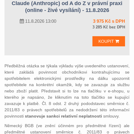
Claude (Anthropic) od A do Z v právní praxi
(online - živé vysílání) - 11.8.2026
11.8.2026 13:00
3 975 Kč s DPH
3 285 Kč bez DPH
KOUPIT
Předběžná otázka se týkala výkladu výše uvedeného ustanovení,
které zakládá povinnost obchodníkovi kontrahujícímu se
spotřebitelem elektronickými prostředky na dálku upozornit
spotřebitele na konkrétní okamžik, kdy se zavazuje za službu
nebo zboží platit. Představit si to lze na tlačítku v e-shopu, u
kterého je napsáno, že kliknutím na toto tlačítko se kupující
zavazuje k platbě. Čl. 8 odst. 2 druhý pododstavec směrnice č.
2011/83 o právech spotřebitelů za nedodržení této informační
povinnosti
stanovuje sankci relativní neplatnosti
smlouvy.
Německý BGB (ve znění účinném pro předmětné řízení) ale
předmětné ustanovení směrnice č. 2011/83 o právech