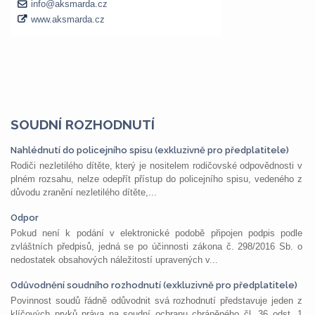
SOUDNÍ ROZHODNUTÍ
Nahlédnutí do policejního spisu (exkluzivně pro předplatitele)
Rodiči nezletilého dítěte, který je nositelem rodičovské odpovědnosti v
plném rozsahu, nelze odepřít přístup do policejního spisu, vedeného z
důvodu zranění nezletilého dítěte,...
Odpor
Pokud není k podání v elektronické podobě připojen podpis podle
zvláštních předpisů, jedná se po účinnosti zákona č. 298/2016 Sb. o
nedostatek obsahových náležitostí upravených v...
Odůvodnění soudního rozhodnutí (exkluzivně pro předplatitele)
Povinnost soudů řádně odůvodnit svá rozhodnutí představuje jeden z
klíčových prvků práva na soudní ochranu chráněného čl. 36 odst. 1