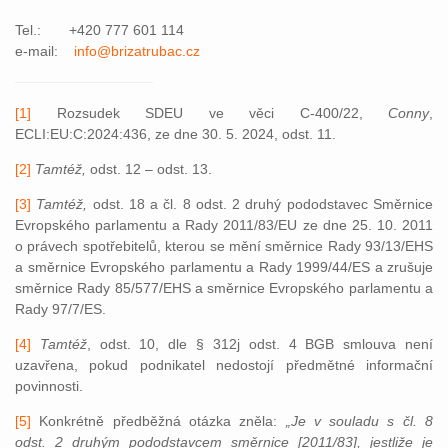
Tel.: +420 777 601 114
e-mail:
info@brizatrubac.cz
[1]
Rozsudek SDEU ve věci C-400/22,
Conny
,
ECLI:EU:C:2024:436, ze dne 30. 5. 2024, odst. 11.
[2]
Tamtéž,
odst. 12 – odst. 13.
[3]
Tamtéž,
odst. 18 a čl. 8 odst. 2 druhý pododstavec Směrnice
Evropského parlamentu a Rady 2011/83/EU ze dne 25. 10. 2011
o právech spotřebitelů, kterou se mění směrnice Rady 93/13/EHS
a směrnice Evropského parlamentu a Rady 1999/44/ES a zrušuje
směrnice Rady 85/577/EHS a směrnice Evropského parlamentu a
Rady 97/7/ES.
[4]
Tamtéž
, odst. 10, dle § 312j odst. 4 BGB smlouva není
uzavřena, pokud podnikatel nedostojí předmětné informační
povinnosti.
[5]
Konkrétně předběžná otázka zněla:
„Je v souladu s čl. 8
odst. 2 druhým pododstavcem směrnice [2011/83], jestliže je