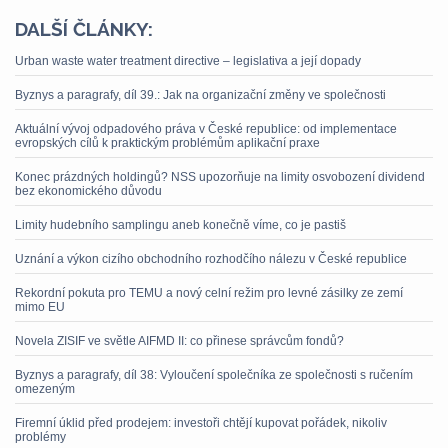
DALŠÍ ČLÁNKY:
Urban waste water treatment directive – legislativa a její dopady
Byznys a paragrafy, díl 39.: Jak na organizační změny ve společnosti
Aktuální vývoj odpadového práva v České republice: od implementace
evropských cílů k praktickým problémům aplikační praxe
Konec prázdných holdingů? NSS upozorňuje na limity osvobození dividend
bez ekonomického důvodu
Limity hudebního samplingu aneb konečně víme, co je pastiš
Uznání a výkon cizího obchodního rozhodčího nálezu v České republice
Rekordní pokuta pro TEMU a nový celní režim pro levné zásilky ze zemí
mimo EU
Novela ZISIF ve světle AIFMD II: co přinese správcům fondů?
Byznys a paragrafy, díl 38: Vyloučení společníka ze společnosti s ručením
omezeným
Firemní úklid před prodejem: investoři chtějí kupovat pořádek, nikoliv
problémy