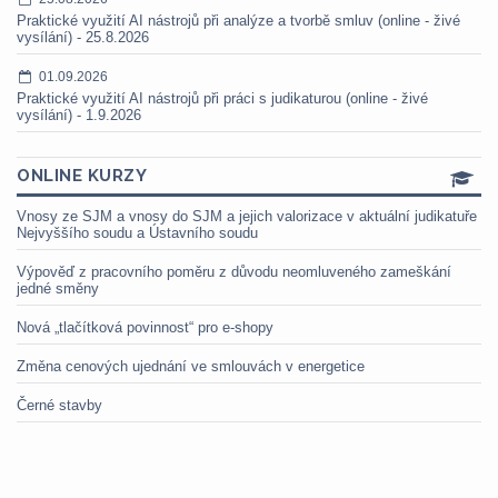
Praktické využití AI nástrojů při analýze a tvorbě smluv (online - živé
vysílání) - 25.8.2026
01.09.2026
Praktické využití AI nástrojů při práci s judikaturou (online - živé
vysílání) - 1.9.2026
ONLINE KURZY
Vnosy ze SJM a vnosy do SJM a jejich valorizace v aktuální judikatuře
Nejvyššího soudu a Ústavního soudu
Výpověď z pracovního poměru z důvodu neomluveného zameškání
jedné směny
Nová „tlačítková povinnost“ pro e-shopy
Změna cenových ujednání ve smlouvách v energetice
Černé stavby