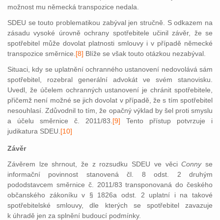
možnost mu německá transpozice nedala.
SDEU se touto problematikou zabýval jen stručně. S odkazem na
zásadu vysoké úrovně ochrany spotřebitele učinil závěr, že se
spotřebitel může dovolat platnosti smlouvy i v případě německé
transpozice směrnice.
[8]
Blíže se však touto otázkou nezabýval.
Situaci, kdy se uplatnění ochranného ustanovení nedovolává sám
spotřebitel, rozebral generální advokát ve svém stanovisku.
Uvedl, že účelem ochranných ustanovení je chránit spotřebitele,
přičemž není možné se jich dovolat v případě, že s tím spotřebitel
nesouhlasí. Zdůvodnil to tím, že opačný výklad by šel proti smyslu
a účelu směrnice č. 2011/83.
[9]
Tento přístup potvrzuje i
judikatura SDEU.
[10]
Závěr
Závěrem lze shrnout, že z rozsudku SDEU ve věci
Conny
se
informační povinnost stanovená čl. 8 odst. 2 druhým
pododstavcem směrnice č. 2011/83 transponovaná do českého
občanského zákoníku v § 1826a odst. 2 uplatní i na takové
spotřebitelské smlouvy, dle kterých se spotřebitel zavazuje
k úhradě jen za splnění budoucí podmínky.