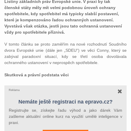
Listiny základních práv Evropské unie. V praxi by tak
členské státy měly mít velmi podobnou úroveň ochrany
spotřebitele, kdy spotřebitel má typicky slabší postavení,
které je kompenzováno řadou ochranných ustanovení.
Vyvstává však otázka, jestli jsou tato ochranná ustanovení
vždy pro spotřebitele příznivá.
V tomto článku se proto zaměřím na nové rozhodnutí Soudního
dvora Evropské unie (dále jen „SDEU“) ve věci Conny, který se
zabýval paradoxní situací, kdy se třetí osoba dovolávala
ochranného ustanovení v neprospěch spotřebitele.
Skutková a právní podstata věci
Reklama
Nemáte ještě registraci na epravo.cz?
Registrujte se, získejte řadu výhod a jako dárek Vám
zašleme aktuální online kurz na využití umělé inteligence v
praxi.