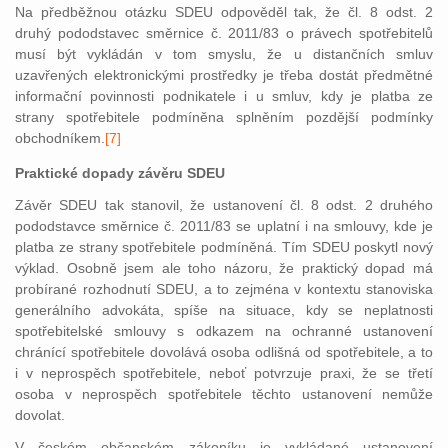
Na předběžnou otázku SDEU odpověděl tak, že čl. 8 odst. 2
druhý pododstavec směrnice č. 2011/83 o právech spotřebitelů
musí být vykládán v tom smyslu, že u distančních smluv
uzavřených elektronickými prostředky je třeba dostát předmětné
informační povinnosti podnikatele i u smluv, kdy je platba ze
strany spotřebitele podmíněna splněním pozdější podmínky
obchodníkem.
[7]
Praktické dopady závěru SDEU
Závěr SDEU tak stanovil, že ustanovení čl. 8 odst. 2 druhého
pododstavce směrnice č. 2011/83 se uplatní i na smlouvy, kde je
platba ze strany spotřebitele podmíněná. Tím SDEU poskytl nový
výklad. Osobně jsem ale toho názoru, že praktický dopad má
probírané rozhodnutí SDEU, a to zejména v kontextu stanoviska
generálního advokáta, spíše na situace, kdy se neplatnosti
spotřebitelské smlouvy s odkazem na ochranné ustanovení
chránící spotřebitele dovolává osoba odlišná od spotřebitele, a to
i v neprospěch spotřebitele, neboť potvrzuje praxi, že se třetí
osoba v neprospěch spotřebitele těchto ustanovení nemůže
dovolat.
V českém občanském zákoníku je vykládané ustanovení