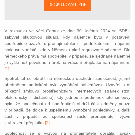
REGISTROVAT ZDE
V rozsudku ve věci
Conny
ze dne 30. května 2024 se SDEU
zabýval skutkovou situací, kdy nájemce bytu v postavení
spotřebitele uzavřel s pronajímatelem – podnikatelem – nájemní
smlouvu v místě, kde v Německu platí regulované nájemné. Dle
německého práva má spotřebitel v případě, že sjednané nájemné
je vyšší než povolené, nárok na vrácení přeplatku na nájemné
m.
[1]
Spotřebitel se obrátil na německou obchodní společnost, jejímž
předmětem podnikání bylo vymáhání pohledávek. Uzavřel s ní
příkazní smlouvu prostřednictvím internetových stránek (tzn.
elektronicky – distančně), kdy jednou z podmínek této smlouvy
bylo, že společnost od spotřebitelů obdrží část odměny pouze
v případě, že dojde k úspěšnému vymožení pohledávky, a další
část v případě, že společnost zašle pronajímateli výzvu
k uhrazení přeplatku.
[2]
Společnost se s výzvou na pronajímatele obrátila, avšak