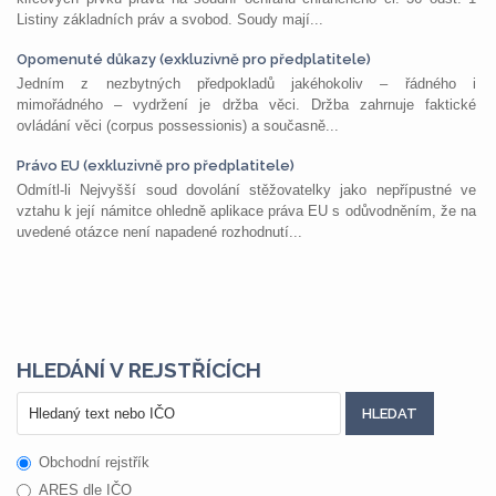
Listiny základních práv a svobod. Soudy mají...
Opomenuté důkazy (exkluzivně pro předplatitele)
Jedním z nezbytných předpokladů jakéhokoliv – řádného i
mimořádného – vydržení je držba věci. Držba zahrnuje faktické
ovládání věci (corpus possessionis) a současně...
Právo EU (exkluzivně pro předplatitele)
Odmítl-li Nejvyšší soud dovolání stěžovatelky jako nepřípustné ve
vztahu k její námitce ohledně aplikace práva EU s odůvodněním, že na
uvedené otázce není napadené rozhodnutí...
HLEDÁNÍ V REJSTŘÍCÍCH
Obchodní rejstřík
ARES dle IČO