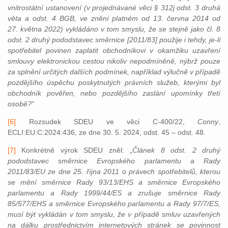
vnitrostátní ustanovení (v projednávané věci § 312j odst. 3 druhá
věta a odst. 4 BGB, ve znění platném od 13. června 2014 od
27. května 2022) vykládáno v tom smyslu, že se stejně jako čl. 8
odst. 2 druhý pododstavec směrnice [2011/83] použije i tehdy, je-li
spotřebitel povinen zaplatit obchodníkovi v okamžiku uzavření
smlouvy elektronickou cestou nikoliv nepodmíněně, nýbrž pouze
za splnění určitých dalších podmínek, například výlučně v případě
pozdějšího úspěchu poskytnutých právních služeb, kterými byl
obchodník pověřen, nebo pozdějšího zaslání upomínky třetí
osobě?“
[6]
Rozsudek SDEU ve věci C-400/22,
Conny
,
ECLI:EU:C:2024:436, ze dne 30. 5. 2024, odst. 45 – odst. 48.
[7]
Konkrétně výrok SDEU zněl: „
Článek 8 odst. 2 druhý
pododstavec směrnice Evropského parlamentu a Rady
2011/83/EU ze dne 25. října 2011 o právech spotřebitelů, kterou
se mění směrnice Rady 93/13/EHS a směrnice Evropského
parlamentu a Rady 1999/44/ES a zrušuje směrnice Rady
85/577/EHS a směrnice Evropského parlamentu a Rady 97/7/ES,
musí být vykládán v tom smyslu, že v případě smluv uzavřených
na dálku prostřednictvím internetových stránek se povinnost