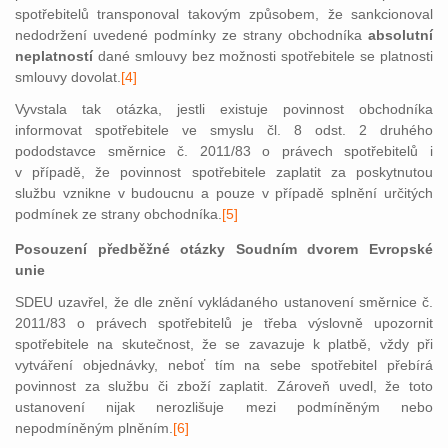
spotřebitelů transponoval takovým způsobem, že sankcionoval
nedodržení uvedené podmínky ze strany obchodníka
absolutní
neplatností
dané smlouvy bez možnosti spotřebitele se platnosti
smlouvy dovolat.
[4]
Vyvstala tak otázka, jestli existuje povinnost obchodníka
informovat spotřebitele ve smyslu čl. 8 odst. 2 druhého
pododstavce směrnice č. 2011/83 o právech spotřebitelů i
v případě, že povinnost spotřebitele zaplatit za poskytnutou
službu vznikne v budoucnu a pouze v případě splnění určitých
podmínek ze strany obchodníka.
[5]
Posouzení předběžné otázky Soudním dvorem Evropské
unie
SDEU uzavřel, že dle znění vykládaného ustanovení směrnice č.
2011/83 o právech spotřebitelů je třeba výslovně upozornit
spotřebitele na skutečnost, že se zavazuje k platbě, vždy při
vytváření objednávky, neboť tím na sebe spotřebitel přebírá
povinnost za službu či zboží zaplatit. Zároveň uvedl, že toto
ustanovení nijak nerozlišuje mezi podmíněným nebo
nepodmíněným plněn
ím.
[6]