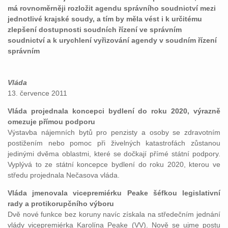
má rovnoměrněji rozložit agendu správního soudnictví mezi
jednotlivé krajské soudy, a tím by měla vést i k určitému
zlepšení dostupnosti soudních řízení ve správním
soudnictví a k urychlení vyřizování agendy v soudním řízení
správním
Vláda
13. července 2011
Vláda projednala koncepci bydlení do roku 2020, výrazně
omezuje přímou podporu
Výstavba nájemních bytů pro penzisty a osoby se zdravotním
postižením nebo pomoc při živelných katastrofách zůstanou
jedinými dvěma oblastmi, které se dočkají přímé státní podpory.
Vyplývá to ze státní koncepce bydlení do roku 2020, kterou ve
středu projednala Nečasova vláda.
Vláda jmenovala vicepremiérku Peake šéfkou legislativní
rady a protikorupčního výboru
Dvě nové funkce bez koruny navíc získala na středečním jednání
vlády vicepremiérka Karolína Peake (VV). Nově se ujme postu