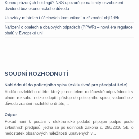
Konec prázdných holdingů? NSS upozorňuje na limity osvobození
dividend bez ekonomického důvodu
Uzavírky místních i účelových komunikací a zřizování objížděk
Nařízení o obalech a obalových odpadech (PPWR) – nová éra regulace
obalů v Evropské unii
SOUDNÍ ROZHODNUTÍ
Nahlédnutí do policejního spisu (exkluzivně pro předplatitele)
Rodiči nezletilého dítěte, který je nositelem rodičovské odpovědnosti v
plném rozsahu, nelze odepřít přístup do policejního spisu, vedeného z
důvodu zranění nezletilého dítěte,...
Odpor
Pokud není k podání v elektronické podobě připojen podpis podle
zvláštních předpisů, jedná se po účinnosti zákona č. 298/2016 Sb. o
nedostatek obsahových náležitostí upravených v...