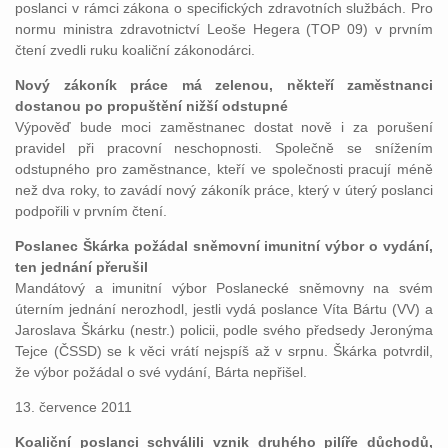
poslanci v rámci zákona o specifických zdravotních službách. Pro
normu ministra zdravotnictví Leoše Hegera (TOP 09) v prvním
čtení zvedli ruku koaliční zákonodárci.
Nový zákoník práce má zelenou, někteří zaměstnanci
dostanou po propuštění nižší odstupné
Výpověď bude moci zaměstnanec dostat nově i za porušení
pravidel při pracovní neschopnosti. Společně se snížením
odstupného pro zaměstnance, kteří ve společnosti pracují méně
než dva roky, to zavádí nový zákoník práce, který v úterý poslanci
podpořili v prvním čtení.
Poslanec Škárka požádal sněmovní imunitní výbor o vydání,
ten jednání přerušil
Mandátový a imunitní výbor Poslanecké sněmovny na svém
úterním jednání nerozhodl, jestli vydá poslance Víta Bártu (VV) a
Jaroslava Škárku (nestr.) policii, podle svého předsedy Jeronýma
Tejce (ČSSD) se k věci vrátí nejspíš až v srpnu. Škárka potvrdil,
že výbor požádal o své vydání, Bárta nepřišel.
13. července 2011
Koaliční poslanci schválili vznik druhého pilíře důchodů,