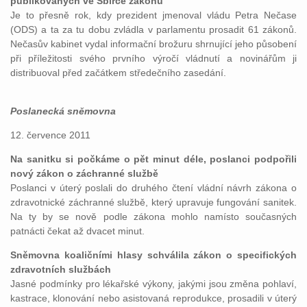
publikovaných ve Sbírce zákonů
Je to přesně rok, kdy prezident jmenoval vládu Petra Nečase
(ODS) a ta za tu dobu zvládla v parlamentu prosadit 61 zákonů.
Nečasův kabinet vydal informační brožuru shrnující jeho působení
při příležitosti svého prvního výročí vládnutí a novinářům ji
distribuoval před začátkem středečního zasedání.
Poslanecká sněmovna
12. července 2011
Na sanitku si počkáme o pět minut déle, poslanci podpořili
nový zákon o záchranné službě
Poslanci v úterý poslali do druhého čtení vládní návrh zákona o
zdravotnické záchranné službě, který upravuje fungování sanitek.
Na ty by se nově podle zákona mohlo namísto současných
patnácti čekat až dvacet minut.
Sněmovna koaličními hlasy schválila zákon o specifických
zdravotních službách
Jasné podmínky pro lékařské výkony, jakými jsou změna pohlaví,
kastrace, klonování nebo asistovaná reprodukce, prosadili v úterý