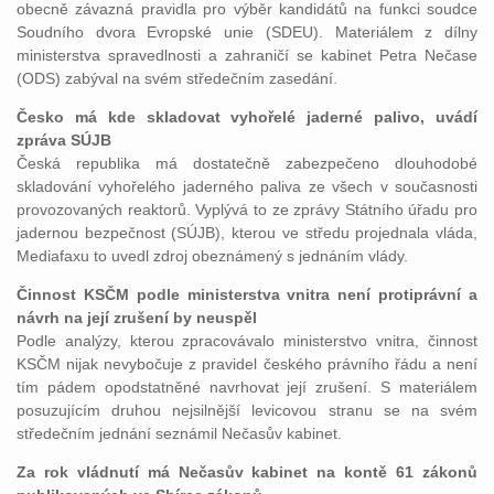
obecně závazná pravidla pro výběr kandidátů na funkci soudce
Soudního dvora Evropské unie (SDEU). Materiálem z dílny
ministerstva spravedlnosti a zahraničí se kabinet Petra Nečase
(ODS) zabýval na svém středečním zasedání.
Česko má kde skladovat vyhořelé jaderné palivo, uvádí
zpráva SÚJB
Česká republika má dostatečně zabezpečeno dlouhodobé
skladování vyhořelého jaderného paliva ze všech v současnosti
provozovaných reaktorů. Vyplývá to ze zprávy Státního úřadu pro
jadernou bezpečnost (SÚJB), kterou ve středu projednala vláda,
Mediafaxu to uvedl zdroj obeznámený s jednáním vlády.
Činnost KSČM podle ministerstva vnitra není protiprávní a
návrh na její zrušení by neuspěl
Podle analýzy, kterou zpracovávalo ministerstvo vnitra, činnost
KSČM nijak nevybočuje z pravidel českého právního řádu a není
tím pádem opodstatněné navrhovat její zrušení. S materiálem
posuzujícím druhou nejsilnější levicovou stranu se na svém
středečním jednání seznámil Nečasův kabinet.
Za rok vládnutí má Nečasův kabinet na kontě 61 zákonů