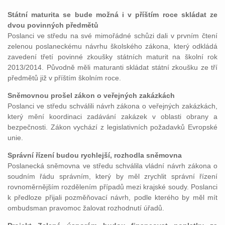
Státní maturita se bude možná i v příštím roce skládat ze
dvou povinných předmětů
Poslanci ve středu na své mimořádné schůzi dali v prvním čtení
zelenou poslaneckému návrhu školského zákona, který odkládá
zavedení třetí povinné zkoušky státních maturit na školní rok
2013/2014. Původně měli maturanti skládat státní zkoušku ze tří
předmětů již v příštím školním roce.
Sněmovnou prošel zákon o veřejných zakázkách
Poslanci ve středu schválili návrh zákona o veřejných zakázkách,
který mění koordinaci zadávání zakázek v oblasti obrany a
bezpečnosti. Zákon vychází z legislativních požadavků Evropské
unie.
Správní řízení budou rychlejší, rozhodla sněmovna
Poslanecká sněmovna ve středu schválila vládní návrh zákona o
soudním řádu správním, který by měl zrychlit správní řízení
rovnoměrnějším rozdělením případů mezi krajské soudy. Poslanci
k předloze přijali pozměňovací návrh, podle kterého by měl mít
ombudsman pravomoc žalovat rozhodnutí úřadů.