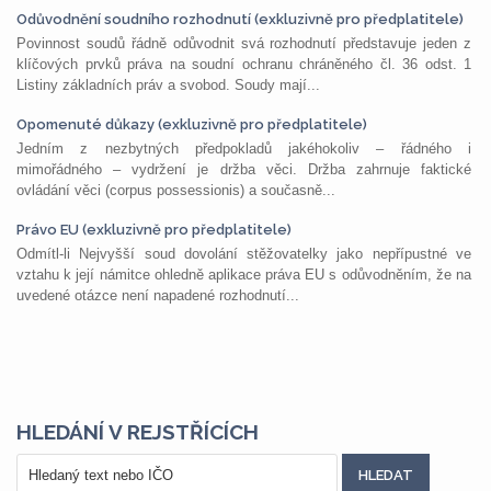
Odůvodnění soudního rozhodnutí (exkluzivně pro předplatitele)
Povinnost soudů řádně odůvodnit svá rozhodnutí představuje jeden z
klíčových prvků práva na soudní ochranu chráněného čl. 36 odst. 1
Listiny základních práv a svobod. Soudy mají...
Opomenuté důkazy (exkluzivně pro předplatitele)
Jedním z nezbytných předpokladů jakéhokoliv – řádného i
mimořádného – vydržení je držba věci. Držba zahrnuje faktické
ovládání věci (corpus possessionis) a současně...
Právo EU (exkluzivně pro předplatitele)
Odmítl-li Nejvyšší soud dovolání stěžovatelky jako nepřípustné ve
vztahu k její námitce ohledně aplikace práva EU s odůvodněním, že na
uvedené otázce není napadené rozhodnutí...
HLEDÁNÍ V REJSTŘÍCÍCH