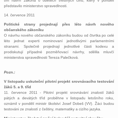
tím návrh zákona o obětech trestných činů, který v pondělí
představilo ministerstvo spravedlnosti.
14. července 2011
Politické strany projednají přes léto návrh nového
občanského zákoníku
O návrhu nového občanského zákoníku budou od čtvrtka po celé
léto jednat experti nominovaní jednotlivými parlamentními
stranami. Společně projednají jednotlivé části kodexu a
prodiskutují případné pozměňovací návrhy, sdělila mluvčí
ministerstva spravedlnosti Tereza Palečková.
Pozn.:
V listopadu uskuteční pilotní projekt srovnávacího testování
žáků 5. a 9. tříd
11. července 2011 - Pilotní projekt srovnávání znalostí žáků
pátých a devátých tříd proběhne v listopadu letošního roku,
oznámil v pondělí ministr školství Josef Dobeš (VV). Žáci budou
testováni ze znalostí z češtiny, matematiky a cizího jazyka.