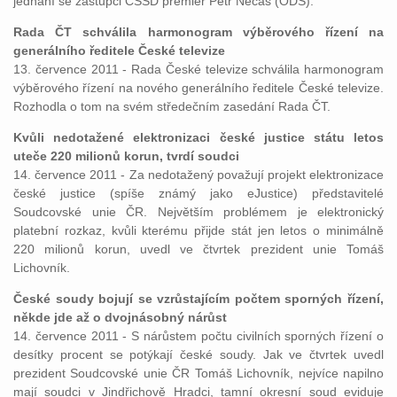
jednání se zástupci ČSSD premiér Petr Nečas (ODS).
Rada ČT schválila harmonogram výběrového řízení na
generálního ředitele České televize
13. července 2011 - Rada České televize schválila harmonogram
výběrového řízení na nového generálního ředitele České televize.
Rozhodla o tom na svém středečním zasedání Rada ČT.
Kvůli nedotažené elektronizaci české justice státu letos
uteče 220 milionů korun, tvrdí soudci
14. července 2011 - Za nedotažený považují projekt elektronizace
české justice (spíše známý jako eJustice) představitelé
Soudcovské unie ČR. Největším problémem je elektronický
platební rozkaz, kvůli kterému přijde stát jen letos o minimálně
220 milionů korun, uvedl ve čtvrtek prezident unie Tomáš
Lichovník.
České soudy bojují se vzrůstajícím počtem sporných řízení,
někde jde až o dvojnásobný nárůst
14. července 2011 - S nárůstem počtu civilních sporných řízení o
desítky procent se potýkají české soudy. Jak ve čtvrtek uvedl
prezident Soudcovské unie ČR Tomáš Lichovník, nejvíce napilno
mají soudci v Jindřichově Hradci, tamní okresní soud eviduje