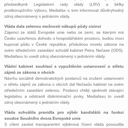
předsedkyně Legislativní rady vlády (LRV) a šéfky
protikorupčního výboru, Mediafax o tom informoval důvěryhodný
zdroj obeznámený s jednáním vlády.
Vláda dala zelenou možnosti nákupů půdy cizinci
Zájemci ze států Evropské unie nebo ze zemí, se kterými má
Česko uzavřenou dohodu o hospodářském prostoru, budou moci
kupovat půdu v České republice, příslušnou novelu zákona na
svém středečním zasedání schválil kabinet Petra Nečase (ODS).
Mediafaxu to uvedl zdroj obeznámený s jednáním vlády.
Vládní kabinet souhlasí s vypuštěním ustanovení o střetu
zájmů ze zákona o obcích
Návrhu sociálně demokratických poslanců na zrušení ustanovení
o střetu zájmů ze zákona o obcích dal Nečasův kabinet na svém
středečním zasedání zelenou. Poslanci chtějí sjednotit stávající
legislativu a odstranit diskriminační prvky, Mediafaxu to uvedl
zdroj obeznámený s jednáním vlády.
Vláda schválila pravidla pro výběr kandidátů na funkci
soudce Soudního dvora Evropské unie
S cílem zavést transparentní výběrová řízení vláda posoudila