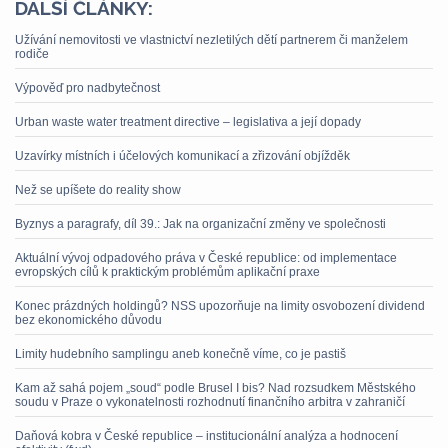
DALŠÍ ČLÁNKY:
Užívání nemovitosti ve vlastnictví nezletilých dětí partnerem či manželem
rodiče
Výpověď pro nadbytečnost
Urban waste water treatment directive – legislativa a její dopady
Uzavírky místních i účelových komunikací a zřizování objížděk
Než se upíšete do reality show
Byznys a paragrafy, díl 39.: Jak na organizační změny ve společnosti
Aktuální vývoj odpadového práva v České republice: od implementace
evropských cílů k praktickým problémům aplikační praxe
Konec prázdných holdingů? NSS upozorňuje na limity osvobození dividend
bez ekonomického důvodu
Limity hudebního samplingu aneb konečně víme, co je pastiš
Kam až sahá pojem „soud“ podle Brusel I bis? Nad rozsudkem Městského
soudu v Praze o vykonatelnosti rozhodnutí finančního arbitra v zahraničí
Daňová kobra v České republice – institucionální analýza a hodnocení