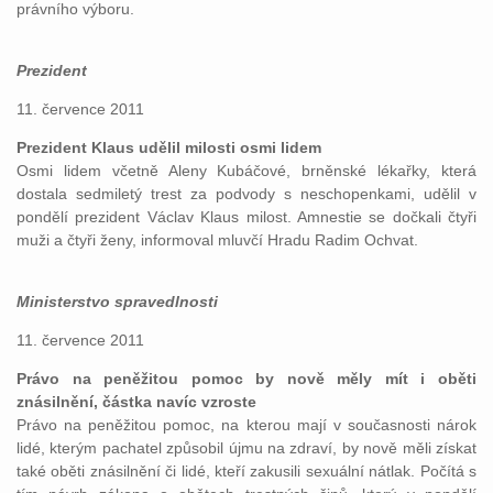
právního výboru.
Prezident
11. července 2011
Prezident Klaus udělil milosti osmi lidem
Osmi lidem včetně Aleny Kubáčové, brněnské lékařky, která
dostala sedmiletý trest za podvody s neschopenkami, udělil v
pondělí prezident Václav Klaus milost. Amnestie se dočkali čtyři
muži a čtyři ženy, informoval mluvčí Hradu Radim Ochvat.
Ministerstvo spravedlnosti
11. července 2011
Právo na peněžitou pomoc by nově měly mít i oběti
znásilnění, částka navíc vzroste
Právo na peněžitou pomoc, na kterou mají v současnosti nárok
lidé, kterým pachatel způsobil újmu na zdraví, by nově měli získat
také oběti znásilnění či lidé, kteří zakusili sexuální nátlak. Počítá s