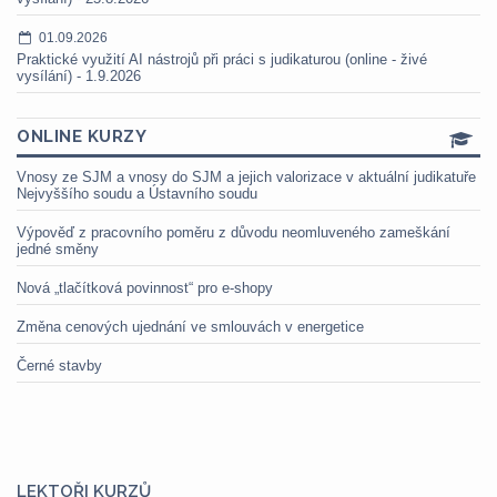
01.09.2026
Praktické využití AI nástrojů při práci s judikaturou (online - živé
vysílání) - 1.9.2026
ONLINE KURZY
Vnosy ze SJM a vnosy do SJM a jejich valorizace v aktuální judikatuře
Nejvyššího soudu a Ústavního soudu
Výpověď z pracovního poměru z důvodu neomluveného zameškání
jedné směny
Nová „tlačítková povinnost“ pro e-shopy
Změna cenových ujednání ve smlouvách v energetice
Černé stavby
LEKTOŘI KURZŮ