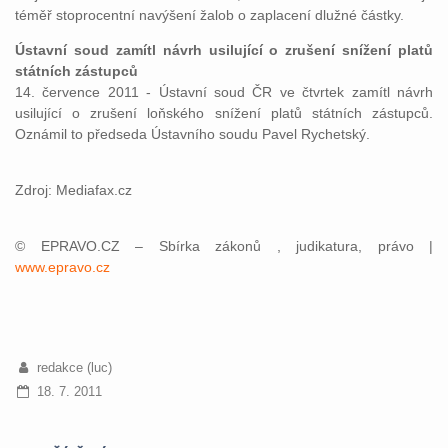
téměř stoprocentní navýšení žalob o zaplacení dlužné částky.
Ústavní soud zamítl návrh usilující o zrušení snížení platů
státních zástupců
14. července 2011 - Ústavní soud ČR ve čtvrtek zamítl návrh
usilující o zrušení loňského snížení platů státních zástupců.
Oznámil to předseda Ústavního soudu Pavel Rychetský.
Zdroj: Mediafax.cz
© EPRAVO.CZ – Sbírka zákonů , judikatura, právo |
www.epravo.cz
redakce (luc)
18. 7. 2011