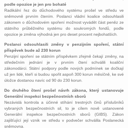
podle opozice je jen pro bohaté
Radikální řez do důchodového systému prošel ve středu ve
sněmovně prvním čtením. Poslanci vládní koalice odsouhlasili
zákonem o důchodovém spoření možnost vyvádět část peněz ze
státního průběžného systému do soukromých fondů, podle
opozice je změna výhodná jen pro deset procent nejbohatších.
Poslanci odsouhlasili změny v penzijním spoření, státní
příspěvek bude až 230 korun
Penzijní spoření se státním příspěvkem zřejmě čekají změny, na
středečním jednání je v prvním čtení schválili koaliční
zákonodárci. Státní podpory podle nových podmínek se dočkají
už jen lidé, kteří si budou spořit aspoň 300 korun měsíčně, ke své
úložce dostanou navíc od 90 do 230 korun.
Do druhého čtení prošel návrh zákona, který ustanovuje
Generální inspekci bezpečnostních sborů
Nezávislá kontrola a účinné stíhání trestných činů příslušníků
vybraných bezpečnostních sil, to je cílem nově ustanovené
Generální inspekce bezpečnostních sborů (GIBS). Zákon
zajišťující její vznik ve středu v podvečer schválila Poslanecká
sněmovna.