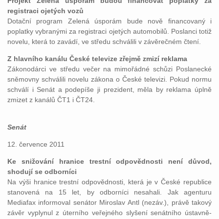
Projekt Zelená úsporám budou financovat poplatky za
registraci ojetých vozů
Dotační program Zelená úsporám bude nově financovaný i
poplatky vybranými za registraci ojetých automobilů. Poslanci totiž
novelu, která to zavádí, ve středu schválili v závěrečném čtení.
Z hlavního kanálu České televize zřejmě zmizí reklama
Zákonodárci ve středu večer na mimořádné schůzi Poslanecké
sněmovny schválili novelu zákona o České televizi. Pokud normu
schválí i Senát a podepíše ji prezident, měla by reklama úplně
zmizet z kanálů ČT1 i ČT24.
Senát
12. července 2011
Ke snižování hranice trestní odpovědnosti není důvod,
shodují se odborníci
Na výši hranice trestní odpovědnosti, která je v České republice
stanovená na 15 let, by odborníci nesahali. Jak agenturu
Mediafax informoval senátor Miroslav Antl (nezáv.), právě takový
závěr vyplynul z úterního veřejného slyšení senátního ústavně-