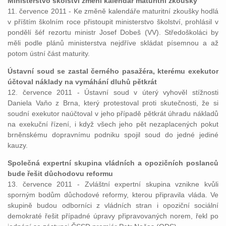
Ministerstvo školství změní kalendář maturitní zkoušky
11. července 2011 - Ke změně kalendáře maturitní zkoušky hodlá
v příštím školním roce přistoupit ministerstvo školství, prohlásil v
pondělí šéf rezortu ministr Josef Dobeš (VV). Středoškoláci by
měli podle plánů ministerstva nejdříve skládat písemnou a až
potom ústní část maturity.
Ústavní soud se zastal černého pasažéra, kterému exekutor
účtoval náklady na vymáhání dluhů pětkrát
12. července 2011 - Ústavní soud v úterý vyhověl stížnosti
Daniela Vaňo z Brna, který protestoval proti skutečnosti, že si
soudní exekutor naúčtoval v jeho případě pětkrát úhradu nákladů
na exekuční řízení, i když všech jeho pět nezaplacených pokut
brněnskému dopravnímu podniku spojil soud do jedné jediné
kauzy.
Společná expertní skupina vládních a opozičních poslanců
bude řešit důchodovu reformu
13. července 2011 - Zvláštní expertní skupina vznikne kvůli
sporným bodům důchodové reformy, kterou připravila vláda. Ve
skupině budou odborníci z vládních stran i opoziční sociální
demokraté řešit případné úpravy připravovaných norem, řekl po