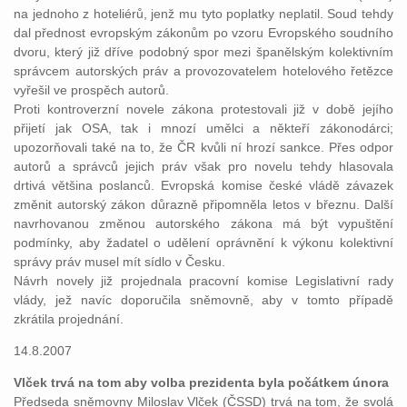
na jednoho z hoteliérů, jenž mu tyto poplatky neplatil. Soud tehdy
dal přednost evropským zákonům po vzoru Evropského soudního
dvoru, který již dříve podobný spor mezi španělským kolektivním
správcem autorských práv a provozovatelem hotelového řetězce
vyřešil ve prospěch autorů.
Proti kontroverzní novele zákona protestovali již v době jejího
přijetí jak OSA, tak i mnozí umělci a někteří zákonodárci;
upozorňovali také na to, že ČR kvůli ní hrozí sankce. Přes odpor
autorů a správců jejich práv však pro novelu tehdy hlasovala
drtivá většina poslanců. Evropská komise české vládě závazek
změnit autorský zákon důrazně připomněla letos v březnu. Další
navrhovanou změnou autorského zákona má být vypuštění
podmínky, aby žadatel o udělení oprávnění k výkonu kolektivní
správy práv musel mít sídlo v Česku.
Návrh novely již projednala pracovní komise Legislativní rady
vlády, jež navíc doporučila sněmovně, aby v tomto případě
zkrátila projednání.
14.8.2007
Vlček trvá na tom aby volba prezidenta byla počátkem února
Předseda sněmovny Miloslav Vlček (ČSSD) trvá na tom, že svolá