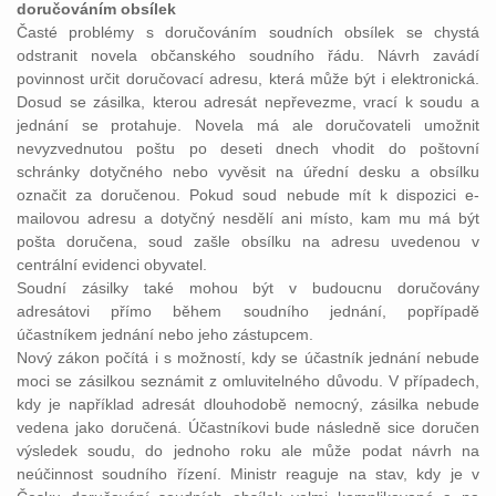
doručováním obsílek
Časté problémy s doručováním soudních obsílek se chystá
odstranit novela občanského soudního řádu. Návrh zavádí
povinnost určit doručovací adresu, která může být i elektronická.
Dosud se zásilka, kterou adresát nepřevezme, vrací k soudu a
jednání se protahuje. Novela má ale doručovateli umožnit
nevyzvednutou poštu po deseti dnech vhodit do poštovní
schránky dotyčného nebo vyvěsit na úřední desku a obsílku
označit za doručenou. Pokud soud nebude mít k dispozici e-
mailovou adresu a dotyčný nesdělí ani místo, kam mu má být
pošta doručena, soud zašle obsílku na adresu uvedenou v
centrální evidenci obyvatel.
Soudní zásilky také mohou být v budoucnu doručovány
adresátovi přímo během soudního jednání, popřípadě
účastníkem jednání nebo jeho zástupcem.
Nový zákon počítá i s možností, kdy se účastník jednání nebude
moci se zásilkou seznámit z omluvitelného důvodu. V případech,
kdy je například adresát dlouhodobě nemocný, zásilka nebude
vedena jako doručená. Účastníkovi bude následně sice doručen
výsledek soudu, do jednoho roku ale může podat návrh na
neúčinnost soudního řízení. Ministr reaguje na stav, kdy je v