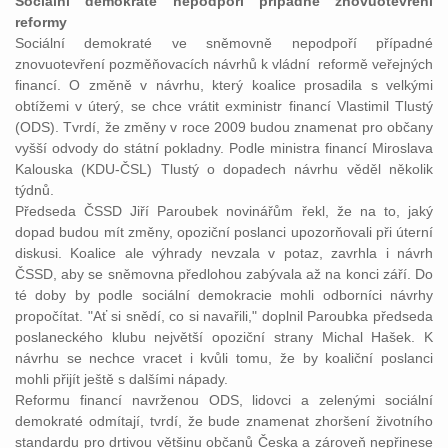
Sociální demokraté nepodpoří případné znovuotevření
reformy
Sociální demokraté ve sněmovně nepodpoří případné
znovuotevření pozměňovacích návrhů k vládní reformě veřejných
financí. O změně v návrhu, který koalice prosadila s velkými
obtížemi v úterý, se chce vrátit exministr financí Vlastimil Tlustý
(ODS). Tvrdí, že změny v roce 2009 budou znamenat pro občany
vyšší odvody do státní pokladny. Podle ministra financí Miroslava
Kalouska (KDU-ČSL) Tlustý o dopadech návrhu věděl několik
týdnů.
Předseda ČSSD Jiří Paroubek novinářům řekl, že na to, jaký
dopad budou mít změny, opoziční poslanci upozorňovali při úterní
diskusi. Koalice ale výhrady nevzala v potaz, zavrhla i návrh
ČSSD, aby se sněmovna předlohou zabývala až na konci září. Do
té doby by podle sociální demokracie mohli odborníci návrhy
propočítat. "Ať si snědí, co si navařili," doplnil Paroubka předseda
poslaneckého klubu největší opoziční strany Michal Hašek. K
návrhu se nechce vracet i kvůli tomu, že by koaliční poslanci
mohli přijít ještě s dalšími nápady.
Reformu financí navrženou ODS, lidovci a zelenými sociální
demokraté odmítají, tvrdí, že bude znamenat zhoršení životního
standardu pro drtivou většinu občanů Česka a zároveň nepřinese