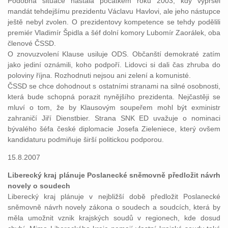
Podobná situace nastala počátkem roku 2003, kdy vypršel
mandát tehdejšímu prezidentu Václavu Havlovi, ale jeho nástupce
ještě nebyl zvolen. O prezidentovy kompetence se tehdy podělili
premiér Vladimír Špidla a šéf dolní komory Lubomír Zaorálek, oba
členové ČSSD.
O znovuzvolení Klause usiluje ODS. Občanští demokraté zatím
jako jediní oznámili, koho podpoří. Lidovci si dali čas zhruba do
poloviny října. Rozhodnuti nejsou ani zelení a komunisté.
ČSSD se chce dohodnout s ostatními stranami na silné osobnosti,
která bude schopná porazit nynějšího prezidenta. Nejčastěji se
mluví o tom, že by Klausovým soupeřem mohl být exministr
zahraničí Jiří Dienstbier. Strana SNK ED uvažuje o nominaci
bývalého šéfa české diplomacie Josefa Zieleniece, který ovšem
kandidaturu podmiňuje širší politickou podporou.
15.8.2007
Liberecký kraj plánuje Poslanecké sněmovně předložit návrh
novely o soudech
Liberecký kraj plánuje v nejbližší době předložit Poslanecké
sněmovně návrh novely zákona o soudech a soudcích, která by
měla umožnit vznik krajských soudů v regionech, kde dosud