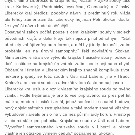
chybí. Mimo Libereckého kraje nemají vlastní krajské soudy také
kraje Karlovarský, Pardubický, Vysočina, Olomoucký a Zlínský.
Liberecký kraj předložil podobný návrh již předminulý rok, vláda
ale tehdy záměr zamítla. Liberecký hejtman Petr Skokan doufá,
že nynější návrh bude úspěšnější.
Dosavadní zákon počítá pouze s osmi krajskými soudy v sídlech
původních krajů, a další kraje tak nejsou plnohodnotnými. "Stát
před lety zahájil veřejnou reformu, a měl by ji tedy dokončit, zatím
proběhla jen na úrovni samospráv," řekl novinářům Skokan.
Ministerstvo vnitra sice vytvořilo krajské hasičské sbory, policie a
další instituce na krajské úrovni ale zatím podle hejtmana chybí.
Občanům i firmám v Libereckém kraji to značně komplikuje život,
některé případy se totiž soudí v Ústí nad Labem, jiné v Hradci
Králové a ani sami soudci a advokáti v tom často nemají jasno.
Liberecký kraj usiluje o vznik vlastního krajského soudu od svého
vzniku. Podle hejtmana je pro to vše připraveno: už přes pět let
má kraj moderní justiční areál, jehož součástí je soudní budova,
nový objekt státního zastupitelství a také modernizovaná věznice.
Vybudování areálu přišlo na více než půl miliardy korun. Přesto je
v Liberci stále jen pobočka Krajského soudu v Ústí nad Labem.
"Vytvoření samostatného krajského soudu v Liberci je přitom
vlastně jen otázkou výměny cedulí," poznamenal Skokan.