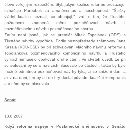
úlevu veřejným rozpočtům. Styl, jakým koalice reformu prosazuje,
označuje Paroubek za amatérismus a neschopnost. "Špičky
vládní koalice neznají, co obhajují," tvrdí s tím, že Tlustého
požadavek znamená měnit pozměňovací návrh k
pozměňovacímu návrhu pozměňovacího návrhu.
Zatím není jasné, jak se premiér Mirek Topolánek (ODS) s
Tlustého návrhy vypořádá. Podle místopředsedy sněmovny Jana
Kasala (KDU-ČSL) by při schvalování vládního návrhu reformy a
Topolánkova pozměňovacího komplexního návrhu a Tlustého
výhrad nemuselo opakovat druhé čtení. Ve čtvrtek uvedl, že při
schvalování by se o návrzích hlasovalo po částech, takže by bylo
možné odmítnou pozměňovací návrhy týkající se snížení daní a
slev na dani, tím by se do hry dostal původní koaliční kompromis
a o něm by se hlasovalo.
Senát
13.8.2007
Když reforma uspěje v Poslanecké sněmovně, v Senátu