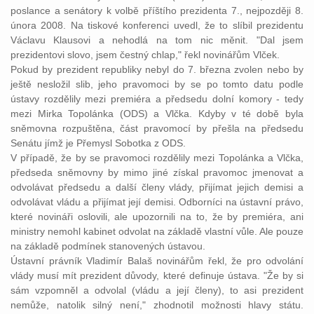
poslance a senátory k volbě příštího prezidenta 7., nejpozději 8.
února 2008. Na tiskové konferenci uvedl, že to slíbil prezidentu
Václavu Klausovi a nehodlá na tom nic měnit. "Dal jsem
prezidentovi slovo, jsem čestný chlap," řekl novinářům Vlček.
Pokud by prezident republiky nebyl do 7. března zvolen nebo by
ještě nesložil slib, jeho pravomoci by se po tomto datu podle
ústavy rozdělily mezi premiéra a předsedu dolní komory - tedy
mezi Mirka Topolánka (ODS) a Vlčka. Kdyby v té době byla
sněmovna rozpuštěna, část pravomocí by přešla na předsedu
Senátu jímž je Přemysl Sobotka z ODS.
V případě, že by se pravomoci rozdělily mezi Topolánka a Vlčka,
předseda sněmovny by mimo jiné získal pravomoc jmenovat a
odvolávat předsedu a další členy vlády, přijímat jejich demisi a
odvolávat vládu a přijímat její demisi. Odborníci na ústavní právo,
které novináři oslovili, ale upozornili na to, že by premiéra, ani
ministry nemohl kabinet odvolat na základě vlastní vůle. Ale pouze
na základě podmínek stanovených ústavou.
Ústavní právník Vladimír Balaš novinářům řekl, že pro odvolání
vlády musí mít prezident důvody, které definuje ústava. "Že by si
sám vzpomněl a odvolal (vládu a její členy), to asi prezident
nemůže, natolik silný není," zhodnotil možnosti hlavy státu.