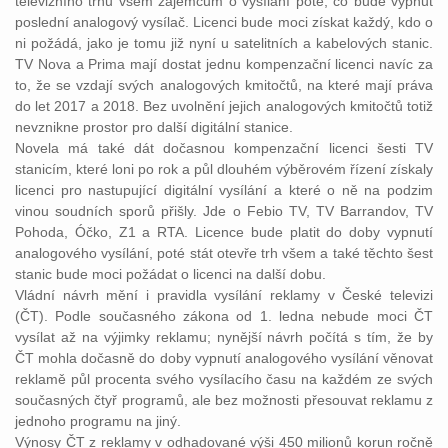
televizního trhu všem zájemcům o vysílání poté, co bude vypnut
poslední analogový vysílač. Licenci bude moci získat každý, kdo o
ni požádá, jako je tomu již nyní u satelitních a kabelových stanic.
TV Nova a Prima mají dostat jednu kompenzační licenci navíc za
to, že se vzdají svých analogových kmitočtů, na které mají práva
do let 2017 a 2018. Bez uvolnění jejich analogových kmitočtů totiž
nevznikne prostor pro další digitální stanice.
Novela má také dát dočasnou kompenzační licenci šesti TV
stanicím, které loni po rok a půl dlouhém výběrovém řízení získaly
licenci pro nastupující digitální vysílání a které o ně na podzim
vinou soudních sporů přišly. Jde o Febio TV, TV Barrandov, TV
Pohoda, Óčko, Z1 a RTA. Licence bude platit do doby vypnutí
analogového vysílání, poté stát otevře trh všem a také těchto šest
stanic bude moci požádat o licenci na další dobu.
Vládní návrh mění i pravidla vysílání reklamy v České televizi
(ČT). Podle současného zákona od 1. ledna nebude moci ČT
vysílat až na výjimky reklamu; nynější návrh počítá s tím, že by
ČT mohla dočasně do doby vypnutí analogového vysílání věnovat
reklamě půl procenta svého vysílacího času na každém ze svých
současných čtyř programů, ale bez možnosti přesouvat reklamu z
jednoho programu na jiný.
Výnosy ČT z reklamy v odhadované výši 450 milionů korun ročně