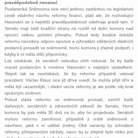
pravděpodobně nenarazí
Poslanecká Sněmovna sice není jedinou zastávkou na legislativní
cestě vládního návrhu reformy financí, platí ale, že rozhodující
hlasování se s největší pravděpodobností odehraje právě tam. V
Senátu mají totiž koaliční strany na rozdíl od dolní komory nad
opozicí velkou početní převahu. Pokud tedy koalice dokáže
reformu navzdory odporu opozice a výhradám některých vládních
poslanců prosadit ve sněmovně, horní komora ji zřejmě podpoří, i
kdyby k ní měla dílčí připomínky.
Lze očekávat, že senátoři nebudou chtít riskovat, že by balík
vraceli poslancům k novému hlasování s nejistým výsledkem.
Stejně tak se neočekává, že by reformu případně vetoval
prezident. Václav Klaus sice již dříve uvedl, že mohla přijít dřív a
měla být razantnější, i vládní verze reformy je ale podle něj krok
správným směrem.
Pokud vláda reformu ve sněmovně prosadí, zamíří balík
daňových, sociálních a zdravotních zákonů do Senátu. Horní
komora by pak měla 30 dnů na to, aby ho projednala. Senátoři
mohou reformu zamítnout, případně ji vrátit sněmovně s
návrhem, jaké v ní udělat změny. Obě varianty by schválení
reformy přinejmenším zdržely, navíc by tu zřejmě bylo riziko pro