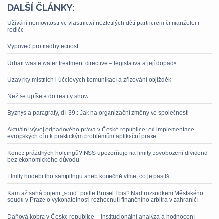
DALŠÍ ČLÁNKY:
Užívání nemovitosti ve vlastnictví nezletilých dětí partnerem či manželem
rodiče
Výpověď pro nadbytečnost
Urban waste water treatment directive – legislativa a její dopady
Uzavírky místních i účelových komunikací a zřizování objížděk
Než se upíšete do reality show
Byznys a paragrafy, díl 39.: Jak na organizační změny ve společnosti
Aktuální vývoj odpadového práva v České republice: od implementace
evropských cílů k praktickým problémům aplikační praxe
Konec prázdných holdingů? NSS upozorňuje na limity osvobození dividend
bez ekonomického důvodu
Limity hudebního samplingu aneb konečně víme, co je pastiš
Kam až sahá pojem „soud“ podle Brusel I bis? Nad rozsudkem Městského
soudu v Praze o vykonatelnosti rozhodnutí finančního arbitra v zahraničí
Daňová kobra v České republice – institucionální analýza a hodnocení