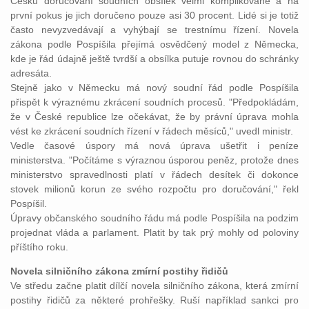
Česku doručování soudních obsílek velmi komplikované a na
první pokus je jich doručeno pouze asi 30 procent. Lidé si je totiž
často nevyzvedávají a vyhýbají se trestnímu řízení. Novela
zákona podle Pospíšila přejímá osvědčený model z Německa,
kde je řád údajně ještě tvrdší a obsílka putuje rovnou do schránky
adresáta.
Stejně jako v Německu má nový soudní řád podle Pospíšila
přispět k výraznému zkrácení soudních procesů. "Předpokládám,
že v České republice lze očekávat, že by právní úprava mohla
vést ke zkrácení soudních řízení v řádech měsíců," uvedl ministr.
Vedle časové úspory má nová úprava ušetřit i peníze
ministerstva. "Počítáme s výraznou úsporou peněz, protože dnes
ministerstvo spravedlnosti platí v řádech desítek či dokonce
stovek milionů korun ze svého rozpočtu pro doručování," řekl
Pospíšil.
Úpravy občanského soudního řádu má podle Pospíšila na podzim
projednat vláda a parlament. Platit by tak prý mohly od poloviny
příštího roku.
Novela silničního zákona zmírní postihy řidičů
Ve středu začne platit dílčí novela silničního zákona, která zmírní
postihy řidičů za některé prohřešky. Ruší například sankci pro