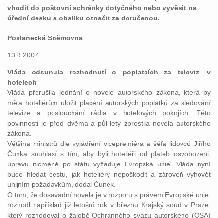
vhodit do poštovní schránky dotyčného nebo vyvěsit na
úřední desku a obsílku označit za doručenou.
Poslanecká Sněmovna
13.8.2007
Vláda odsunula rozhodnutí o poplatcích za televizi v
hotelech
Vláda přerušila jednání o novele autorského zákona, která by
měla hoteliérům uložit placení autorských poplatků za sledování
televize a poslouchání rádia v hotelových pokojích. Této
povinnosti je před dvěma a půl lety zprostila novela autorského
zákona.
Většina ministrů dle vyjádření vicepremiéra a šéfa lidovců Jiřího
Čunka souhlasí s tím, aby byli hoteliéři od plateb osvobozeni,
úpravu nicméně po státu vyžaduje Evropská unie. Vláda nyní
bude hledat cestu, jak hoteliéry nepoškodit a zároveň vyhovět
unijním požadavkům, dodal Čunek.
O tom, že dosavadní novela je v rozporu s právem Evropské unie,
rozhodl například již letošní rok v březnu Krajský soud v Praze,
který rozhodoval o žalobě Ochranného svazu autorského (OSA)