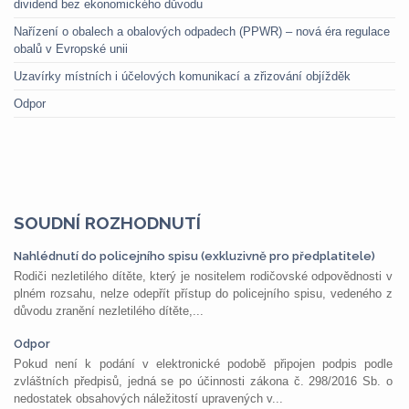
dividend bez ekonomického důvodu
Nařízení o obalech a obalových odpadech (PPWR) – nová éra regulace
obalů v Evropské unii
Uzavírky místních i účelových komunikací a zřizování objížděk
Odpor
SOUDNÍ ROZHODNUTÍ
Nahlédnutí do policejního spisu (exkluzivně pro předplatitele)
Rodiči nezletilého dítěte, který je nositelem rodičovské odpovědnosti v
plném rozsahu, nelze odepřít přístup do policejního spisu, vedeného z
důvodu zranění nezletilého dítěte,...
Odpor
Pokud není k podání v elektronické podobě připojen podpis podle
zvláštních předpisů, jedná se po účinnosti zákona č. 298/2016 Sb. o
nedostatek obsahových náležitostí upravených v...