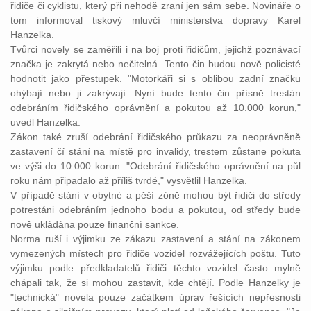
řidiče či cyklistu, který při nehodě zraní jen sám sebe. Novináře o
tom informoval tiskový mluvčí ministerstva dopravy Karel
Hanzelka.
Tvůrci novely se zaměřili i na boj proti řidičům, jejichž poznávací
značka je zakrytá nebo nečitelná. Tento čin budou nově policisté
hodnotit jako přestupek. "Motorkáři si s oblibou zadní značku
ohýbají nebo ji zakrývají. Nyní bude tento čin přísně trestán
odebráním řidičského oprávnění a pokutou až 10.000 korun,"
uvedl Hanzelka.
Zákon také zruší odebrání řidičského průkazu za neoprávněně
zastavení čí stání na místě pro invalidy, trestem zůstane pokuta
ve výši do 10.000 korun. "Odebrání řidičského oprávnění na půl
roku nám připadalo až příliš tvrdé," vysvětlil Hanzelka.
V případě stání v obytné a pěší zóně mohou být řidiči do středy
potrestáni odebráním jednoho bodu a pokutou, od středy bude
nově ukládána pouze finanční sankce.
Norma ruší i výjimku ze zákazu zastavení a stání na zákonem
vymezených místech pro řidiče vozidel rozvážejících poštu. Tuto
výjimku podle předkladatelů řidiči těchto vozidel často mylně
chápali tak, že si mohou zastavit, kde chtějí. Podle Hanzelky je
"technická" novela pouze začátkem úprav řešících nepřesnosti