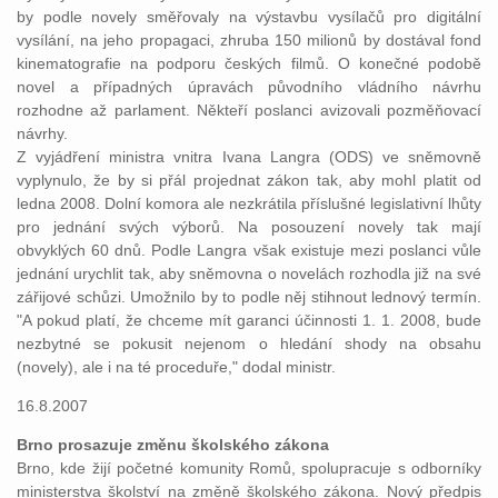
by podle novely směřovaly na výstavbu vysílačů pro digitální
vysílání, na jeho propagaci, zhruba 150 milionů by dostával fond
kinematografie na podporu českých filmů. O konečné podobě
novel a případných úpravách původního vládního návrhu
rozhodne až parlament. Někteří poslanci avizovali pozměňovací
návrhy.
Z vyjádření ministra vnitra Ivana Langra (ODS) ve sněmovně
vyplynulo, že by si přál projednat zákon tak, aby mohl platit od
ledna 2008. Dolní komora ale nezkrátila příslušné legislativní lhůty
pro jednání svých výborů. Na posouzení novely tak mají
obvyklých 60 dnů. Podle Langra však existuje mezi poslanci vůle
jednání urychlit tak, aby sněmovna o novelách rozhodla již na své
zářijové schůzi. Umožnilo by to podle něj stihnout lednový termín.
"A pokud platí, že chceme mít garanci účinnosti 1. 1. 2008, bude
nezbytné se pokusit nejenom o hledání shody na obsahu
(novely), ale i na té proceduře," dodal ministr.
16.8.2007
Brno prosazuje změnu školského zákona
Brno, kde žijí početné komunity Romů, spolupracuje s odborníky
ministerstva školství na změně školského zákona. Nový předpis