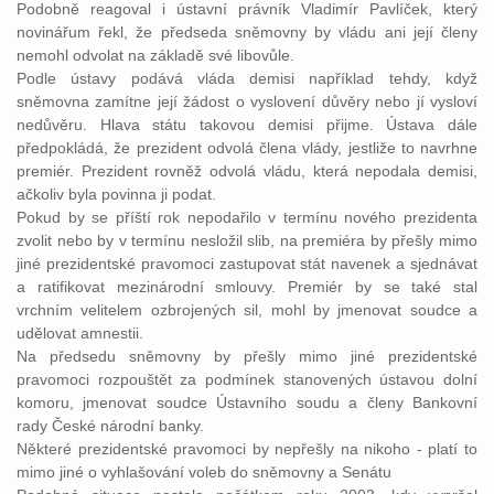
Podobně reagoval i ústavní právník Vladimír Pavlíček, který
novinářum řekl, že předseda sněmovny by vládu ani její členy
nemohl odvolat na základě své libovůle.
Podle ústavy podává vláda demisi například tehdy, když
sněmovna zamítne její žádost o vyslovení důvěry nebo jí vysloví
nedůvěru. Hlava státu takovou demisi přijme. Ústava dále
předpokládá, že prezident odvolá člena vlády, jestliže to navrhne
premiér. Prezident rovněž odvolá vládu, která nepodala demisi,
ačkoliv byla povinna ji podat.
Pokud by se příští rok nepodařilo v termínu nového prezidenta
zvolit nebo by v termínu nesložil slib, na premiéra by přešly mimo
jiné prezidentské pravomoci zastupovat stát navenek a sjednávat
a ratifikovat mezinárodní smlouvy. Premiér by se také stal
vrchním velitelem ozbrojených sil, mohl by jmenovat soudce a
udělovat amnestii.
Na předsedu sněmovny by přešly mimo jiné prezidentské
pravomoci rozpouštět za podmínek stanovených ústavou dolní
komoru, jmenovat soudce Ústavního soudu a členy Bankovní
rady České národní banky.
Některé prezidentské pravomoci by nepřešly na nikoho - platí to
mimo jiné o vyhlašování voleb do sněmovny a Senátu