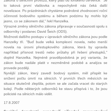
zákona o silničním provozu, který platí od loňského července. "Je
to taková první vlaštovka a nepochybně nás čeká další
novelizace. Po prázdninách chystáme podrobné zhodnocení roční
účinnosti bodového systému a během podzimu by mohlo být
jasno, co se zákonem dál," řekl Hanzelka.
Výrazné změny silničního zákona připravuje v současnosti spolu s
odborníky i poslanec David Šeich (ODS).
Možnosti dalšího postupu v úpravách silničního zákona jsou podle
Hanzelky tři. "Buď bude velká komplexní novela, nebo menší
novela na úrovni přestupkového zákona, která by upravila
například přísnost trestů nebo průtahy při řešení přestupků,"
doplnil Hanzelka. Nejméně pravděpodobná je prý varianta, že
zákon bude nadále platit v nezměněné podobě a analýza se
provede později.
Nynější zákon, který zavedl bodový systém, měl přispět ke
snížení počtu úmrtí na silnicích. V prvních třech měsících se
situace skutečně zlepšila, potom se ale začala vracet do starých
kolejí. Podle některých odborníků ke stavu přispívá i to, že jsou
policisté na silnicích málo vidět.
17.8.2007