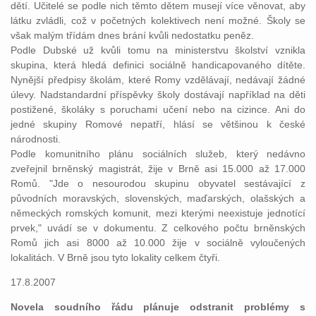
dětí. Učitelé se podle nich těmto dětem musejí více věnovat, aby
látku zvládli, což v početných kolektivech není možné. Školy se
však malým třídám dnes brání kvůli nedostatku peněz.
Podle Dubské už kvůli tomu na ministerstvu školství vznikla
skupina, která hledá definici sociálně handicapovaného dítěte.
Nynější předpisy školám, které Romy vzdělávají, nedávají žádné
úlevy. Nadstandardní příspěvky školy dostávají například na děti
postižené, školáky s poruchami učení nebo na cizince. Ani do
jedné skupiny Romové nepatří, hlásí se většinou k české
národnosti.
Podle komunitního plánu sociálních služeb, který nedávno
zveřejnil brněnský magistrát, žije v Brně asi 15.000 až 17.000
Romů. "Jde o nesourodou skupinu obyvatel sestávající z
původních moravských, slovenských, maďarských, olašských a
německých romských komunit, mezi kterými neexistuje jednotící
prvek," uvádí se v dokumentu. Z celkového počtu brněnských
Romů jich asi 8000 až 10.000 žije v sociálně vyloučených
lokalitách. V Brně jsou tyto lokality celkem čtyři.
17.8.2007
Novela soudního řádu plánuje odstranit problémy s