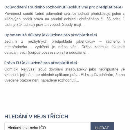
Odůvodnění soudního rozhodnutí (exkluzivně pro předplatitele)
Povinnost soudů řádně odůvodnit svá rozhodnutí představuje jeden z
klíčových prvků práva na soudní ochranu chráněného čl. 36 odst. 1
Listiny základních práv a svobod. Soudy mají...
Opomenuté důkazy (exkluzivně pro předplatitele)
Jedním z nezbytných předpokladů jakéhokoliv – řádného i
mimořádného – vydržení je držba věci. Držba zahrnuje faktické
ovládání věci (corpus possessionis) a současně...
Právo EU (exkluzivně pro předplatitele)
Odmítl-li Nejvyšší soud dovolání stěžovatelky jako nepřípustné ve
vztahu k její námitce ohledně aplikace práva EU s odůvodněním, že na
uvedené otázce není napadené rozhodnutí...
HLEDÁNÍ V REJSTŘÍCÍCH