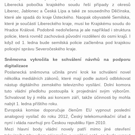
Liberecká pobočka krajského soudu řeší případy z okresů
Liberec, Jablonec a Česká Lípa a také ze sousedního Děčínska,
které ale spadá do kraje Ústeckého. Naopak obyvatelé Semilska,
které je součástí Libereckého kraje, musí ke Krajskému soudu do
Hradce Králové. Podobně nedořešena je ale například i struktura
policie, která rovněž zachovává původní rozdělení do osmi krajů. I
když od 1. ledna bude semilská policie začleněna pod krajskou
policejní správu Severočeského kraje.
Sněmovna vykročila ke schválení návrhů na podporu
digitalizace
Poslanecká sněmovna učinila první krok ke schválení novel
několika mediálních zákonů, které mají podle autorů odblokovat
nástup digitálního zemského televizního vysílání. Dolní komora
tuto vládní předlohu postoupila k projednání svým výborům.
Schvalovat by ji měla asi koncem září, takže účinnosti by mohla
nabýt 1. ledna příštího roku.
Evropská komise doporučuje členům EU vypnout poslední
analogový vysílač do roku 2012, Český telekomunikační úřad a
nyní i vláda navrhují pro Českou republiku říjen 2010.
Mezi hlavní body vládní novely patří mimo jiné otevření