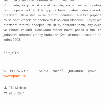
vládu, že poslanci už podruhé reformu neschválí.
V případě, že ji Senát vracet nebude, ale schválí ji, poputuje
reforma ještě na Hrad, kde by ji měl během patnácti dnů posoudit
prezident. Hlava státu může reformu odmítnout a v tom případě
by se opět vracela do sněmovny k novému hlasování. Kdyby ale
prezident reformu podepsal, nic už by nebránilo tomu, aby vyšla
ve Sbírce zákonů. Dosavadní vládní návrh počítá s tím, že
jednotlivé reformní změny budou nabývat účinnosti postupně od
ledna 2008.
Zdroj:ČTK
© EPRAVO.CZ – Sbírka zákonů, judikatura, právo |
www.epravo.cz
Filip Michalec
20. 8. 2007