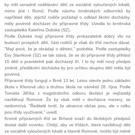
by měl usnadnit vzdělávání dětí ze sociálně vyloučených lokalit,
mimo jiné i Romů. Podle návrhu brněnských odborníků by
například děti, jejichž rodiče požádají o odklad školní docházky,
měly povinně docházet do přípravné třídy. Uvedla to brněnská
zastupitelka Kateřina Dubská (SZ).
Podle Dubské mají přípravné třídy prokazatelně dobrý vliv na
budoucí prospěch dětí, část rodičů je však do tříd nechce dávat.
"Mají pocit, že je okrádají o dětství," podotkla. Podle zastupitelky
Evy Slavíkové (SZ) se tak stává, že se do přípravné třídy přihlásí
15 dětí a pravidelně pak docházejí tři. I to by měl nový předpis
změnit; předškolní docházka by pro určitou skupinu dětí měla být
povinná.
Přípravné třídy fungují v Brně 13 let. Letos otevře jednu základní
škola v Křenové ulici a druhou škola na náměstí 28. října. Podle
Tomáše Jilčíka z magistrátního odboru školství je nejčastěji
navštěvují Romové. Že by však měli v docházce mezery, se
nedomnívá. "Ředitelé tvrdí, že absence občas jsou, ale v celku
jsou třídy využívané," uvedl.
Kromě přípravných tříd se Brňané snaží do školských předpisů
dostat další novinku. Chtějí, aby ve třídách, které navštěvují děti
ze sociálně vyloučených lokalit a hlavně Romové, mohlo být méně