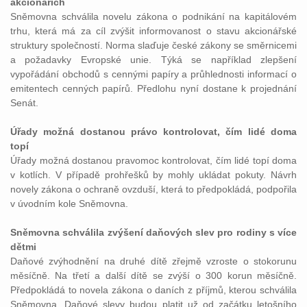
akcionářích
Sněmovna schválila novelu zákona o podnikání na kapitálovém
trhu, která má za cíl zvýšit informovanost o stavu akcionářské
struktury společností. Norma slaďuje české zákony se směrnicemi
a požadavky Evropské unie. Týká se například zlepšení
vypořádání obchodů s cennými papíry a průhlednosti informací o
emitentech cenných papírů. Předlohu nyní dostane k projednání
Senát.
Úřady možná dostanou právo kontrolovat, čím lidé doma
topí
Úřady možná dostanou pravomoc kontrolovat, čím lidé topí doma
v kotlích. V případě prohřešků by mohly ukládat pokuty. Návrh
novely zákona o ochraně ovzduší, která to předpokládá, podpořila
v úvodním kole Sněmovna.
Sněmovna schválila zvýšení daňových slev pro rodiny s více
dětmi
Daňové zvýhodnění na druhé dítě zřejmě vzroste o stokorunu
měsíčně. Na třetí a další dítě se zvýší o 300 korun měsíčně.
Předpokládá to novela zákona o daních z příjmů, kterou schválila
Sněmovna. Daňové slevy budou platit už od začátku letošního