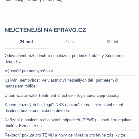
NEJČTENĚJŠÍ NA EPRAVO.CZ
24 hod
7 dní
30 dní
Odůvodnění rozhodnutí o nepoložení předběžné otázky Soudnímu
dvoru EU
Výpověď pro nadbytečnost
Užívání nemovitosti ve vlastnictví nezletilých dětí partnerem či
manželem rodiče
Urban waste water treatment directive – legislativa a její dopady
Konec prázdných holdingů? NSS upozorňuje na limity osvobození
dividend bez ekonomického důvodu
Nařízení o obalech a obalových odpadech (PPWR) – nová éra regulace
obalů v Evropské unii
Rekordní pokuta pro TEMU a nový celní režim pro levné zásilky ze