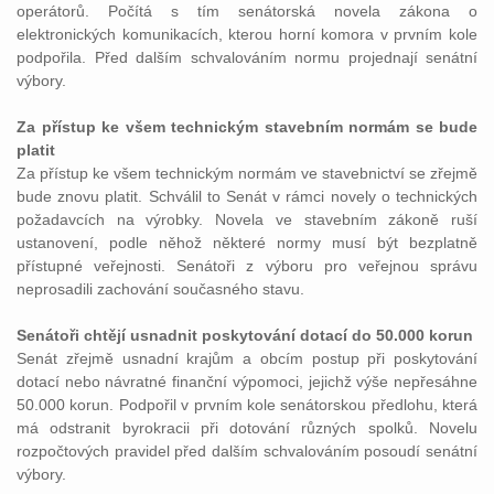
operátorů. Počítá s tím senátorská novela zákona o
elektronických komunikacích, kterou horní komora v prvním kole
podpořila. Před dalším schvalováním normu projednají senátní
výbory.
Za přístup ke všem technickým stavebním normám se bude
platit
Za přístup ke všem technickým normám ve stavebnictví se zřejmě
bude znovu platit. Schválil to Senát v rámci novely o technických
požadavcích na výrobky. Novela ve stavebním zákoně ruší
ustanovení, podle něhož některé normy musí být bezplatně
přístupné veřejnosti. Senátoři z výboru pro veřejnou správu
neprosadili zachování současného stavu.
Senátoři chtějí usnadnit poskytování dotací do 50.000 korun
Senát zřejmě usnadní krajům a obcím postup při poskytování
dotací nebo návratné finanční výpomoci, jejichž výše nepřesáhne
50.000 korun. Podpořil v prvním kole senátorskou předlohu, která
má odstranit byrokracii při dotování různých spolků. Novelu
rozpočtových pravidel před dalším schvalováním posoudí senátní
výbory.