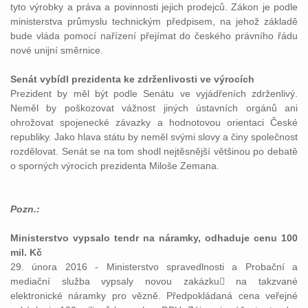
tyto výrobky a práva a povinnosti jejich prodejců. Zákon je podle
ministerstva průmyslu technickým předpisem, na jehož základě
bude vláda pomocí nařízení přejímat do českého právního řádu
nové unijní směrnice.
Senát vybídl prezidenta ke zdrženlivosti ve výrocích
Prezident by měl být podle Senátu ve vyjádřeních zdrženlivý.
Neměl by poškozovat vážnost jiných ústavních orgánů ani
ohrožovat spojenecké závazky a hodnotovou orientaci České
republiky. Jako hlava státu by neměl svými slovy a činy společnost
rozdělovat. Senát se na tom shodl nejtěsnější většinou po debatě
o sporných výrocích prezidenta Miloše Zemana.
Pozn.:
Ministerstvo vypsalo tendr na náramky, odhaduje cenu 100
mil. Kč
29. února 2016 - Ministerstvo spravedlnosti a Probační a
mediační služba vypsaly novou zakázku na takzvané
elektronické náramky pro vězně. Předpokládaná cena veřejné