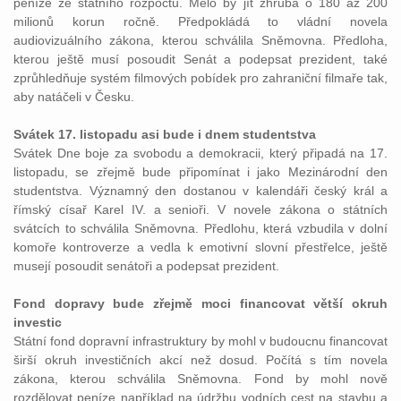
peníze ze státního rozpočtu. Mělo by jít zhruba o 180 až 200
milionů korun ročně. Předpokládá to vládní novela
audiovizuálního zákona, kterou schválila Sněmovna. Předloha,
kterou ještě musí posoudit Senát a podepsat prezident, také
zprůhledňuje systém filmových pobídek pro zahraniční filmaře tak,
aby natáčeli v Česku.
Svátek 17. listopadu asi bude i dnem studentstva
Svátek Dne boje za svobodu a demokracii, který připadá na 17.
listopadu, se zřejmě bude připomínat i jako Mezinárodní den
studentstva. Významný den dostanou v kalendáři český král a
římský císař Karel IV. a senioři. V novele zákona o státních
svátcích to schválila Sněmovna. Předlohu, která vzbudila v dolní
komoře kontroverze a vedla k emotivní slovní přestřelce, ještě
musejí posoudit senátoři a podepsat prezident.
Fond dopravy bude zřejmě moci financovat větší okruh
investic
Státní fond dopravní infrastruktury by mohl v budoucnu financovat
širší okruh investičních akcí než dosud. Počítá s tím novela
zákona, kterou schválila Sněmovna. Fond by mohl nově
rozdělovat peníze například na údržbu vodních cest na stavbu a