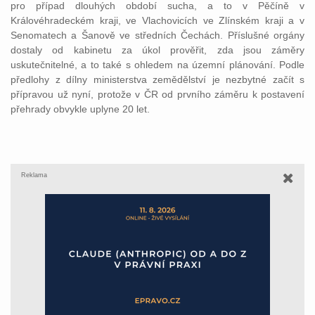
pro případ dlouhých období sucha, a to v Pěčíně v
Královéhradeckém kraji, ve Vlachovicích ve Zlínském kraji a v
Senomatech a Šanově ve středních Čechách. Příslušné orgány
dostaly od kabinetu za úkol prověřit, zda jsou záměry
uskutečnitelné, a to také s ohledem na územní plánování. Podle
předlohy z dílny ministerstva zemědělství je nezbytné začít s
přípravou už nyní, protože v ČR od prvního záměru k postavení
přehrady obvykle uplyne 20 let.
Reklama