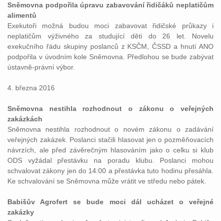
Sněmovna podpořila úpravu zabavování řidičáků neplatičům
alimentů
Exekutoři možná budou moci zabavovat řidičské průkazy i
neplatičům výživného za studující děti do 26 let. Novelu
exekučního řádu skupiny poslanců z KSČM, ČSSD a hnutí ANO
podpořila v úvodním kole Sněmovna. Předlohou se bude zabývat
ústavně-právní výbor.
4. března 2016
Sněmovna nestihla rozhodnout o zákonu o veřejných
zakázkách
Sněmovna nestihla rozhodnout o novém zákonu o zadávání
veřejných zakázek. Poslanci stačili hlasovat jen o pozměňovacích
návrzích, ale před závěrečným hlasováním jako o celku si klub
ODS vyžádal přestávku na poradu klubu. Poslanci mohou
schvalovat zákony jen do 14:00 a přestávka tuto hodinu přesáhla.
Ke schvalování se Sněmovna může vrátit ve středu nebo pátek.
Babišův Agrofert se bude moci dál ucházet o veřejné
zakázky