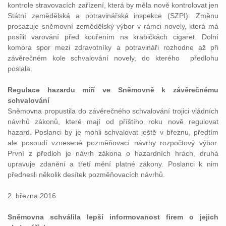
kontrole stravovacích zařízení, která by měla nově kontrolovat jen
Státní zemědělská a potravinářská inspekce (SZPI). Změnu
prosazuje sněmovní zemědělský výbor v rámci novely, která má
posílit varování před kouřením na krabičkách cigaret. Dolní
komora spor mezi zdravotníky a potravináři rozhodne až při
závěrečném kole schvalování novely, do kterého předlohu
poslala.
Regulace hazardu míří ve Sněmovně k závěrečnému
schvalování
Sněmovna propustila do závěrečného schvalování trojici vládních
návrhů zákonů, které mají od příštího roku nově regulovat
hazard. Poslanci by je mohli schvalovat ještě v březnu, předtím
ale posoudí vznesené pozměňovací návrhy rozpočtový výbor.
První z předloh je návrh zákona o hazardních hrách, druhá
upravuje zdanění a třetí mění platné zákony. Poslanci k nim
přednesli několik desítek pozměňovacích návrhů.
2. března 2016
Sněmovna schválila lepší informovanost firem o jejich