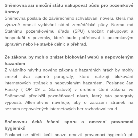
Sněmovna asi umožní státu nakupovat půdu pro pozemkové
úpravy
Sněmovna poslala do závěrečného schvalování novelu, která má
výrazně omezit vydávání státní zemědělské půdy. Norma má
Státnímu pozemkovému úřadu (SPÚ) umožnit nakupovat a
hospodařit s pozemky, které bude potřebovat k pozemkovým
úpravám nebo ke stavbě dálnic a přehrad.
Ze zákona by mohlo zmizet blokování webů s nepovoleným
hazardem
Z vládního návrhu nového zákona o hazardních hrách by mohly
zmizet dva sporné paragrafy, které nařizují blokování
internetových stránek s nepovoleným hazardem. Poslanec Jan
Farský (TOP 09 a Starostové) v druhém čtení zákona ve
Sněmovně předložil pozměňovací návrh, který tyto paragrafy
vypouští. Alternativně navrhuje, aby o zařazení stránek na
seznam nepovolených internetových her rozhodoval soud.
Sněmovnu čeká řešení sporu o omezení pravomocí
hygieniků
Poslanci se střetli kvůli snaze omezit pravomoci hygieniků při