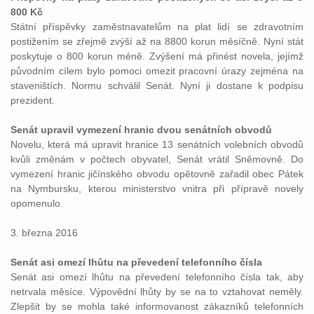
800 Kč
Státní příspěvky zaměstnavatelům na plat lidí se zdravotním
postižením se zřejmě zvýší až na 8800 korun měsíčně. Nyní stát
poskytuje o 800 korun méně. Zvýšení má přinést novela, jejímž
původním cílem bylo pomoci omezit pracovní úrazy zejména na
staveništích. Normu schválil Senát. Nyní ji dostane k podpisu
prezident.
Senát upravil vymezení hranic dvou senátních obvodů
Novelu, která má upravit hranice 13 senátních volebních obvodů
kvůli změnám v počtech obyvatel, Senát vrátil Sněmovně. Do
vymezení hranic jičínského obvodu opětovně zařadil obec Pátek
na Nymbursku, kterou ministerstvo vnitra při přípravě novely
opomenulo.
3. března 2016
Senát asi omezí lhůtu na převedení telefonního čísla
Senát asi omezí lhůtu na převedení telefonního čísla tak, aby
netrvala měsíce. Výpovědní lhůty by se na to vztahovat neměly.
Zlepšit by se mohla také informovanost zákazníků telefonních