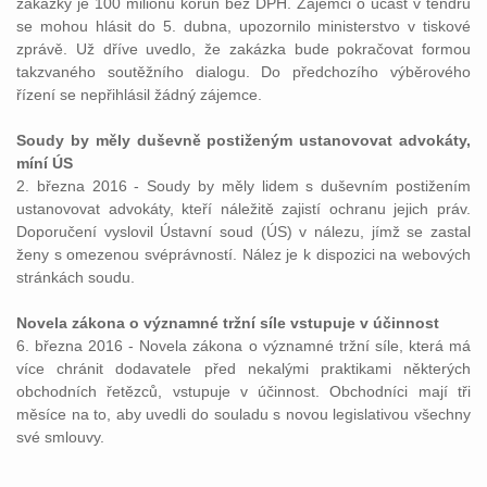
zakázky je 100 milionů korun bez DPH. Zájemci o účast v tendru
se mohou hlásit do 5. dubna, upozornilo ministerstvo v tiskové
zprávě. Už dříve uvedlo, že zakázka bude pokračovat formou
takzvaného soutěžního dialogu. Do předchozího výběrového
řízení se nepřihlásil žádný zájemce.
Soudy by měly duševně postiženým ustanovovat advokáty,
míní ÚS
2. března 2016 - Soudy by měly lidem s duševním postižením
ustanovovat advokáty, kteří náležitě zajistí ochranu jejich práv.
Doporučení vyslovil Ústavní soud (ÚS) v nálezu, jímž se zastal
ženy s omezenou svéprávností. Nález je k dispozici na webových
stránkách soudu.
Novela zákona o významné tržní síle vstupuje v účinnost
6. března 2016 - Novela zákona o významné tržní síle, která má
více chránit dodavatele před nekalými praktikami některých
obchodních řetězců, vstupuje v účinnost. Obchodníci mají tři
měsíce na to, aby uvedli do souladu s novou legislativou všechny
své smlouvy.