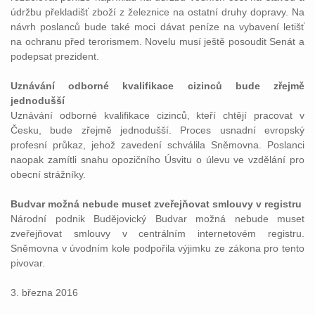
údržbu překladišť zboží z železnice na ostatní druhy dopravy. Na
návrh poslanců bude také moci dávat peníze na vybavení letišť
na ochranu před terorismem. Novelu musí ještě posoudit Senát a
podepsat prezident.
Uznávání odborné kvalifikace cizinců bude zřejmě
jednodušší
Uznávání odborné kvalifikace cizinců, kteří chtějí pracovat v
Česku, bude zřejmě jednodušší. Proces usnadní evropský
profesní průkaz, jehož zavedení schválila Sněmovna. Poslanci
naopak zamítli snahu opozičního Úsvitu o úlevu ve vzdělání pro
obecní strážníky.
Budvar možná nebude muset zveřejňovat smlouvy v registru
Národní podnik Budějovický Budvar možná nebude muset
zveřejňovat smlouvy v centrálním internetovém registru.
Sněmovna v úvodním kole podpořila výjimku ze zákona pro tento
pivovar.
3. března 2016