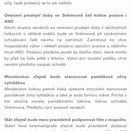
účty, řadě poslanců se to ale nelíbilo.
Omezení prodejní doby ve Sněmovně čelí kritice pravice i
ANO
Návrh skupiny senátorů na omezení prodejní doby v obchodních
řetězcích o většině svátků bude ve Sněmovně při závěrečném
schvalování čelit návrhu na zamítnutí. Zamítnout ho chce
hospodářský výbor i někteří poslanci opoziční pravice a vládního
hnutí ANO. Poslanci předlohu pustili do třetího čtení, které mohlo
by přijít na řadu ještě v březnu. Výbor pro sociální politiku chce
senátní předlohu naopak schválit.
Ministerstvo zřejmě bude stanovovat památkové zóny
vyhláškou
Ministerstvo kultury patrně získá výslovné zmocnění stanovovat
památkové zóny vyhláškou a také je touto formou měnit. Počítá s
tím stručná novela památkového zákona, kterou schválila
Sněmovna. Předlohu nyní posoudí senátoři.
Stát zřejmě bude moci pravidelně podporovat film z rozpočtu
Státní fond kinematografie zřejmě bude pravidelně dostávat