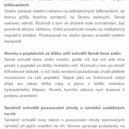
billboardech
Snahu zakázat volební reklamu na velkoplošných billboardech, se
kterou přišla čtveřice senátorů za Stranu zelených, Senát
nakonec odmítl. Rozhodl o tom ve druhém kole schvalování, byť
poměrně těsnou většinou. Kritici považovali novelu za nadbytečný
regulační předpis. Poukazovali na vládní úpravu pravidel volební
kampaně.
Novelu o poplatcích za těžbu uhlí schválil Senát beze změn
Senát schválil beze změn novelu, podle níž má mít stát více
peněz z poplatků za těžbu hnědého uhlí. Rozhodl o tom po téměř
tříhodinové debatě, v níž řada senátorů požadovala zrušit pětileté
moratorium na výši poplatků. Stejně jako ve Sněmovně nebyl
přijat ani zákaz těžby ropy a plynu z břidlic metodou
hydraulického štěpení. Novelu horního zákona nyní dostane k
podpisu prezident.
Senátoři schválili posuzování shody u výrobků uváděných
na trh
Senátoři schválili nový zákon o posuzování shody stanovených
výrobků při jejich uvádění na trh. Norma upravuje požadavky na