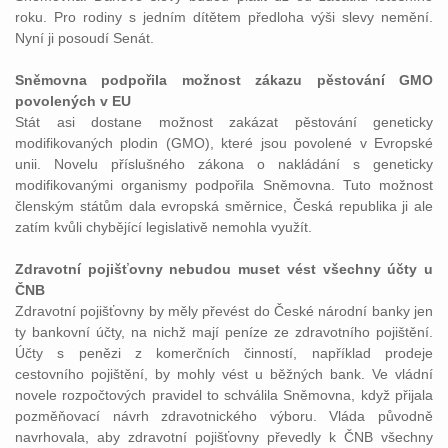
roku. Pro rodiny s jedním dítětem předloha výši slevy nemění.
Nyní ji posoudí Senát.
Sněmovna podpořila možnost zákazu pěstování GMO
povolených v EU
Stát asi dostane možnost zakázat pěstování geneticky
modifikovaných plodin (GMO), které jsou povolené v Evropské
unii. Novelu příslušného zákona o nakládání s geneticky
modifikovanými organismy podpořila Sněmovna. Tuto možnost
členským státům dala evropská směrnice, Česká republika ji ale
zatím kvůli chybějící legislativě nemohla využít.
Zdravotní pojišťovny nebudou muset vést všechny účty u
ČNB
Zdravotní pojišťovny by měly převést do České národní banky jen
ty bankovní účty, na nichž mají peníze ze zdravotního pojištění.
Účty s penězi z komerčních činností, například prodeje
cestovního pojištění, by mohly vést u běžných bank. Ve vládní
novele rozpočtových pravidel to schválila Sněmovna, když přijala
pozměňovací návrh zdravotnického výboru. Vláda původně
navrhovala, aby zdravotní pojišťovny převedly k ČNB všechny