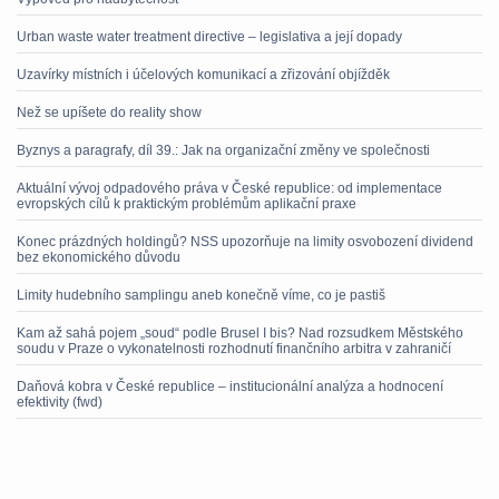
Urban waste water treatment directive – legislativa a její dopady
Uzavírky místních i účelových komunikací a zřizování objížděk
Než se upíšete do reality show
Byznys a paragrafy, díl 39.: Jak na organizační změny ve společnosti
Aktuální vývoj odpadového práva v České republice: od implementace
evropských cílů k praktickým problémům aplikační praxe
Konec prázdných holdingů? NSS upozorňuje na limity osvobození dividend
bez ekonomického důvodu
Limity hudebního samplingu aneb konečně víme, co je pastiš
Kam až sahá pojem „soud“ podle Brusel I bis? Nad rozsudkem Městského
soudu v Praze o vykonatelnosti rozhodnutí finančního arbitra v zahraničí
Daňová kobra v České republice – institucionální analýza a hodnocení
efektivity (fwd)