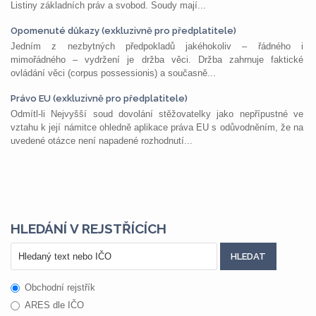
Listiny základních práv a svobod. Soudy mají...
Opomenuté důkazy (exkluzivně pro předplatitele)
Jedním z nezbytných předpokladů jakéhokoliv – řádného i
mimořádného – vydržení je držba věci. Držba zahrnuje faktické
ovládání věci (corpus possessionis) a současně...
Právo EU (exkluzivně pro předplatitele)
Odmítl-li Nejvyšší soud dovolání stěžovatelky jako nepřípustné ve
vztahu k její námitce ohledně aplikace práva EU s odůvodněním, že na
uvedené otázce není napadené rozhodnutí...
HLEDÁNÍ V REJSTŘÍCÍCH
Obchodní rejstřík
ARES dle IČO