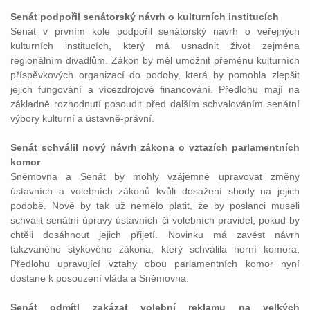
Senát podpořil senátorský návrh o kulturních institucích
Senát v prvním kole podpořil senátorský návrh o veřejných
kulturních institucích, který má usnadnit život zejména
regionálním divadlům. Zákon by měl umožnit přeměnu kulturních
příspěvkových organizací do podoby, která by pomohla zlepšit
jejich fungování a vícezdrojové financování. Předlohu mají na
základně rozhodnutí posoudit před dalším schvalováním senátní
výbory kulturní a ústavně-právní.
Senát schválil nový návrh zákona o vztazích parlamentních
komor
Sněmovna a Senát by mohly vzájemně upravovat změny
ústavních a volebních zákonů kvůli dosažení shody na jejich
podobě. Nově by tak už nemělo platit, že by poslanci museli
schválit senátní úpravy ústavních či volebních pravidel, pokud by
chtěli dosáhnout jejich přijetí. Novinku má zavést návrh
takzvaného stykového zákona, který schválila horní komora.
Předlohu upravující vztahy obou parlamentních komor nyní
dostane k posouzení vláda a Sněmovna.
Senát odmítl zakázat volební reklamu na velkých