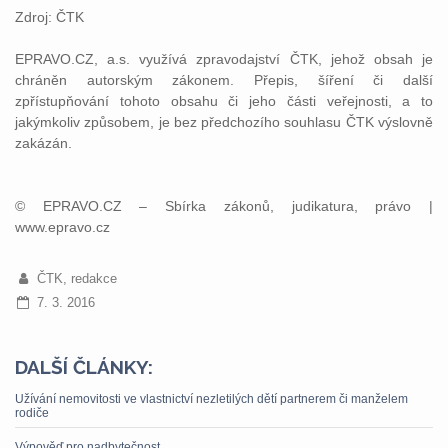
Zdroj: ČTK
EPRAVO.CZ, a.s. využívá zpravodajství ČTK, jehož obsah je
chráněn autorským zákonem. Přepis, šíření či další
zpřístupňování tohoto obsahu či jeho části veřejnosti, a to
jakýmkoliv způsobem, je bez předchozího souhlasu ČTK výslovně
zakázán.
© EPRAVO.CZ – Sbírka zákonů, judikatura, právo |
www.epravo.cz
ČTK, redakce
7. 3. 2016
DALŠÍ ČLÁNKY:
Užívání nemovitosti ve vlastnictví nezletilých dětí partnerem či manželem
rodiče
Výpověď pro nadbytečnost