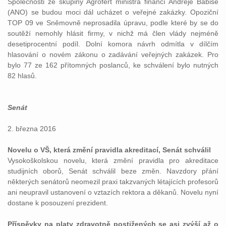
Společnosti ze skupiny Agrofert ministra financí Andreje Babiše
(ANO) se budou moci dál ucházet o veřejné zakázky. Opoziční
TOP 09 ve Sněmovně neprosadila úpravu, podle které by se do
soutěží nemohly hlásit firmy, v nichž má člen vlády nejméně
desetiprocentní podíl. Dolní komora návrh odmítla v dílčím
hlasování o novém zákonu o zadávání veřejných zakázek. Pro
bylo 77 ze 162 přítomných poslanců, ke schválení bylo nutných
82 hlasů.
Senát
2. března 2016
Novelu o VŠ, která změní pravidla akreditací, Senát schválil
Vysokoškolskou novelu, která změní pravidla pro akreditace
studijních oborů, Senát schválil beze změn. Navzdory přání
některých senátorů neomezil praxi takzvaných létajících profesorů
ani neupravil ustanovení o vztazích rektora a děkanů. Novelu nyní
dostane k posouzení prezident.
Příspěvky na platy zdravotně postižených se asi zvýší až o