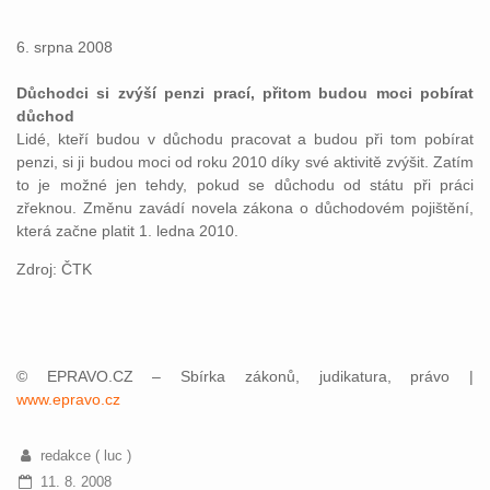
6. srpna 2008
Důchodci si zvýší penzi prací, přitom budou moci pobírat
důchod
Lidé, kteří budou v důchodu pracovat a budou při tom pobírat
penzi, si ji budou moci od roku 2010 díky své aktivitě zvýšit. Zatím
to je možné jen tehdy, pokud se důchodu od státu při práci
zřeknou. Změnu zavádí novela zákona o důchodovém pojištění,
která začne platit 1. ledna 2010.
Zdroj: ČTK
© EPRAVO.CZ – Sbírka zákonů, judikatura, právo |
www.epravo.cz
redakce ( luc )
11. 8. 2008