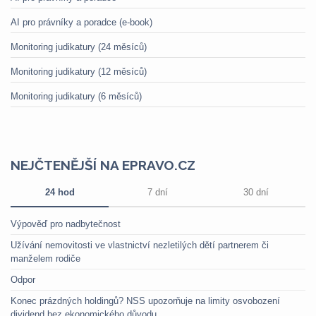
AI pro právníky a poradce (e-book)
Monitoring judikatury (24 měsíců)
Monitoring judikatury (12 měsíců)
Monitoring judikatury (6 měsíců)
NEJČTENĚJŠÍ NA EPRAVO.CZ
24 hod
7 dní
30 dní
Výpověď pro nadbytečnost
Užívání nemovitosti ve vlastnictví nezletilých dětí partnerem či
manželem rodiče
Odpor
Konec prázdných holdingů? NSS upozorňuje na limity osvobození
dividend bez ekonomického důvodu