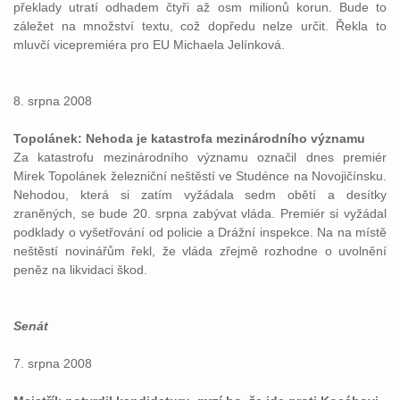
překlady utratí odhadem čtyři až osm milionů korun. Bude to
záležet na množství textu, což dopředu nelze určit. Řekla to
mluvčí vicepremiéra pro EU Michaela Jelínková.
8. srpna 2008
Topolánek: Nehoda je katastrofa mezinárodního významu
Za katastrofu mezinárodního významu označil dnes premiér
Mirek Topolánek železniční neštěstí ve Studénce na Novojičínsku.
Nehodou, která si zatím vyžádala sedm obětí a desítky
zraněných, se bude 20. srpna zabývat vláda. Premiér si vyžádal
podklady o vyšetřování od policie a Drážní inspekce. Na na místě
neštěstí novinářům řekl, že vláda zřejmě rozhodne o uvolnění
peněz na likvidaci škod.
Senát
7. srpna 2008