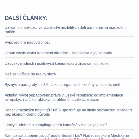
DALŠÍ ČLÁNKY:
Užívání nemovitosti ve vlastnictví nezletilých dětí partnerem či manželem
rodiče
Výpověď pro nadbytečnost
Urban waste water treatment directive – legislativa a její dopady
Uzavírky místních i účelových komunikací a zřizování objížděk
Než se upíšete do reality show
Byznys a paragrafy, díl 39.: Jak na organizační změny ve společnosti
Aktuální vývoj odpadového práva v České republice: od implementace
evropských cílů k praktickým problémům aplikační praxe
Konec prázdných holdingů? NSS upozorňuje na limity osvobození dividend
bez ekonomického důvodu
Limity hudebního samplingu aneb konečně víme, co je pastiš
Kam až sahá pojem „soud“ podle Brusel I bis? Nad rozsudkem Městského