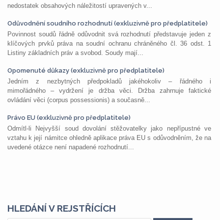
nedostatek obsahových náležitostí upravených v...
Odůvodnění soudního rozhodnutí (exkluzivně pro předplatitele)
Povinnost soudů řádně odůvodnit svá rozhodnutí představuje jeden z
klíčových prvků práva na soudní ochranu chráněného čl. 36 odst. 1
Listiny základních práv a svobod. Soudy mají...
Opomenuté důkazy (exkluzivně pro předplatitele)
Jedním z nezbytných předpokladů jakéhokoliv – řádného i
mimořádného – vydržení je držba věci. Držba zahrnuje faktické
ovládání věci (corpus possessionis) a současně...
Právo EU (exkluzivně pro předplatitele)
Odmítl-li Nejvyšší soud dovolání stěžovatelky jako nepřípustné ve
vztahu k její námitce ohledně aplikace práva EU s odůvodněním, že na
uvedené otázce není napadené rozhodnutí...
HLEDÁNÍ V REJSTŘÍCÍCH