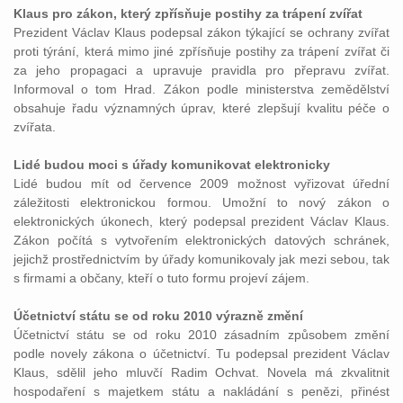
Klaus pro zákon, který zpřísňuje postihy za trápení zvířat
Prezident Václav Klaus podepsal zákon týkající se ochrany zvířat
proti týrání, která mimo jiné zpřísňuje postihy za trápení zvířat či
za jeho propagaci a upravuje pravidla pro přepravu zvířat.
Informoval o tom Hrad. Zákon podle ministerstva zemědělství
obsahuje řadu významných úprav, které zlepšují kvalitu péče o
zvířata.
Lidé budou moci s úřady komunikovat elektronicky
Lidé budou mít od července 2009 možnost vyřizovat úřední
záležitosti elektronickou formou. Umožní to nový zákon o
elektronických úkonech, který podepsal prezident Václav Klaus.
Zákon počítá s vytvořením elektronických datových schránek,
jejichž prostřednictvím by úřady komunikovaly jak mezi sebou, tak
s firmami a občany, kteří o tuto formu projeví zájem.
Účetnictví státu se od roku 2010 výrazně změní
Účetnictví státu se od roku 2010 zásadním způsobem změní
podle novely zákona o účetnictví. Tu podepsal prezident Václav
Klaus, sdělil jeho mluvčí Radim Ochvat. Novela má zkvalitnit
hospodaření s majetkem státu a nakládání s penězi, přinést