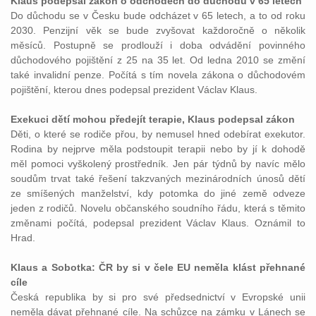
Klaus podepsal zákon o odchodech do důchodu v 65 letech
Do důchodu se v Česku bude odcházet v 65 letech, a to od roku
2030. Penzijní věk se bude zvyšovat každoročně o několik
měsíců. Postupně se prodlouží i doba odvádění povinného
důchodového pojištění z 25 na 35 let. Od ledna 2010 se změní
také invalidní penze. Počítá s tím novela zákona o důchodovém
pojištění, kterou dnes podepsal prezident Václav Klaus.
Exekuci dětí mohou předejít terapie, Klaus podepsal zákon
Děti, o které se rodiče přou, by nemusel hned odebírat exekutor.
Rodina by nejprve měla podstoupit terapii nebo by jí k dohodě
měl pomoci vyškolený prostředník. Jen pár týdnů by navíc mělo
soudům trvat také řešení takzvaných mezinárodních únosů dětí
ze smíšených manželství, kdy potomka do jiné země odveze
jeden z rodičů. Novelu občanského soudního řádu, která s těmito
změnami počítá, podepsal prezident Václav Klaus. Oznámil to
Hrad.
Klaus a Sobotka: ČR by si v čele EU neměla klást přehnané
cíle
Česká republika by si pro své předsednictví v Evropské unii
neměla dávat přehnané cíle. Na schůzce na zámku v Lánech se