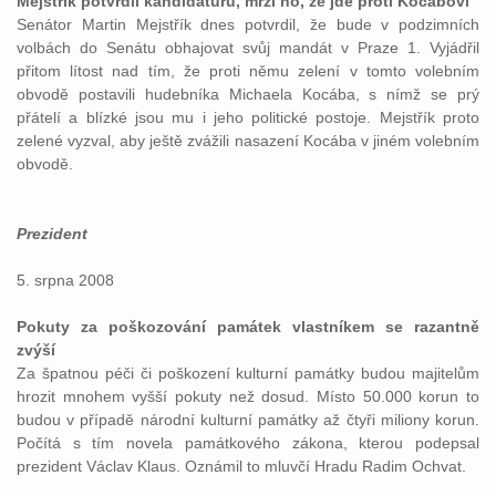
Mejstřík potvrdil kandidaturu, mrzí ho, že jde proti Kocábovi
Senátor Martin Mejstřík dnes potvrdil, že bude v podzimních
volbách do Senátu obhajovat svůj mandát v Praze 1. Vyjádřil
přitom lítost nad tím, že proti němu zelení v tomto volebním
obvodě postavili hudebníka Michaela Kocába, s nímž se prý
přátelí a blízké jsou mu i jeho politické postoje. Mejstřík proto
zelené vyzval, aby ještě zvážili nasazení Kocába v jiném volebním
obvodě.
Prezident
5. srpna 2008
Pokuty za poškozování památek vlastníkem se razantně
zvýší
Za špatnou péči či poškození kulturní památky budou majitelům
hrozit mnohem vyšší pokuty než dosud. Místo 50.000 korun to
budou v případě národní kulturní památky až čtyři miliony korun.
Počítá s tím novela památkového zákona, kterou podepsal
prezident Václav Klaus. Oznámil to mluvčí Hradu Radim Ochvat.