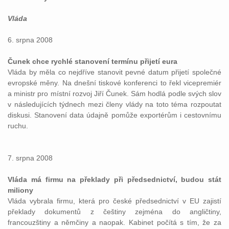
Vláda
6. srpna 2008
Čunek chce rychlé stanovení termínu přijetí eura
Vláda by měla co nejdříve stanovit pevné datum přijetí společné
evropské měny. Na dnešní tiskové konferenci to řekl vicepremiér
a ministr pro místní rozvoj Jiří Čunek. Sám hodlá podle svých slov
v následujících týdnech mezi členy vlády na toto téma rozpoutat
diskusi. Stanovení data údajně pomůže exportérům i cestovnímu
ruchu.
7. srpna 2008
Vláda má firmu na překlady při předsednictví, budou stát
miliony
Vláda vybrala firmu, která pro české předsednictví v EU zajistí
překlady dokumentů z češtiny zejména do angličtiny,
francouzštiny a němčiny a naopak. Kabinet počítá s tím, že za