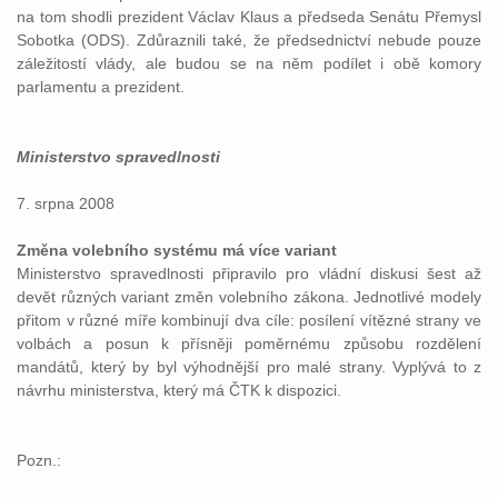
na tom shodli prezident Václav Klaus a předseda Senátu Přemysl
Sobotka (ODS). Zdůraznili také, že předsednictví nebude pouze
záležitostí vlády, ale budou se na něm podílet i obě komory
parlamentu a prezident.
Ministerstvo spravedlnosti
7. srpna 2008
Změna volebního systému má více variant
Ministerstvo spravedlnosti připravilo pro vládní diskusi šest až
devět různých variant změn volebního zákona. Jednotlivé modely
přitom v různé míře kombinují dva cíle: posílení vítězné strany ve
volbách a posun k přísněji poměrnému způsobu rozdělení
mandátů, který by byl výhodnější pro malé strany. Vyplývá to z
návrhu ministerstva, který má ČTK k dispozici.
Pozn.: