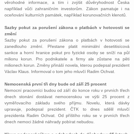
věrohodné informace, a tím i zvýšit důvěryhodnost Česka
například vůči zahraničním investorům. Zákon pamatuje i na
oceňování kulturních památek, například korunovačních klenotů.
Sazby pokut za porušení zákona o platbách v hotovosti se
změní
Sazby pokut za porušení zákona o platbách v hotovosti se
zanedlouho změní. Přestane platit minimální desetitisícová
sankce a horní hranice pokut pro fyzické osoby se sníží na půl
milionu korun. Pro podnikatele a firmy ale zůstane na pěti
milionech korun. Změny přináší novela, kterou podepsal prezident
Václav Klaus. Informoval o tom jeho mluvčí Radim Ochvat.
Nemocenská první tři dny bude od září 25 procent
Nemocní pracovníci budou od září do konce roku v prvních třech
dnech stonání dostávat nemocenskou ve výši 25 procent z
vyměřovacího základu svého příjmu. Novelu, která dávky
upravuje, podepsal prezident. ČTK to dnes sdělil mluvčí
prezidenta Radim Ochvat. Od příštího roku se v prvních třech
dnech nemoci žádné náhrady pobírat nebudou.