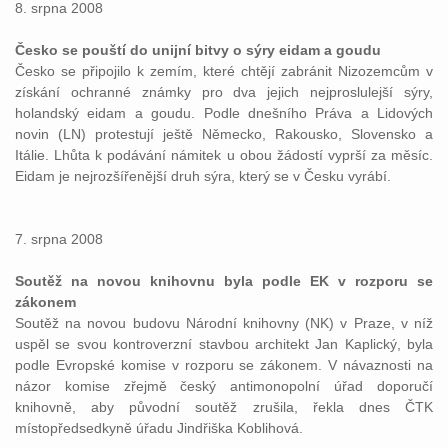
8. srpna 2008
Česko se pouští do unijní bitvy o sýry eidam a goudu
Česko se připojilo k zemím, které chtějí zabránit Nizozemcům v
získání ochranné známky pro dva jejich nejproslulejší sýry,
holandský eidam a goudu. Podle dnešního Práva a Lidových
novin (LN) protestují ještě Německo, Rakousko, Slovensko a
Itálie. Lhůta k podávání námitek u obou žádostí vyprší za měsíc.
Eidam je nejrozšířenější druh sýra, který se v Česku vyrábí.
7. srpna 2008
Soutěž na novou knihovnu byla podle EK v rozporu se
zákonem
Soutěž na novou budovu Národní knihovny (NK) v Praze, v níž
uspěl se svou kontroverzní stavbou architekt Jan Kaplický, byla
podle Evropské komise v rozporu se zákonem. V návaznosti na
názor komise zřejmě český antimonopolní úřad doporučí
knihovně, aby původní soutěž zrušila, řekla dnes ČTK
místopředsedkyně úřadu Jindřiška Koblihová.