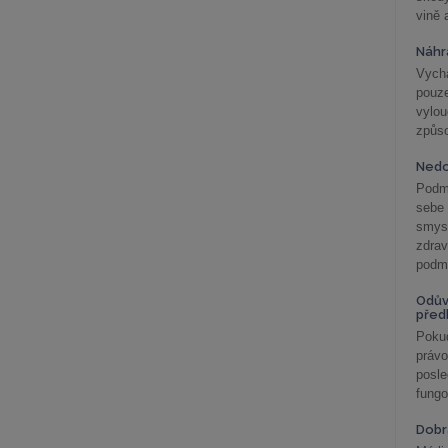
vině 
Náhr
Vychá
pouze
vylo
způs
Nedo
Podm
sebe
smys
zdra
podmí
Odův
před
Pokud
práv
posle
fungo
Dobrá