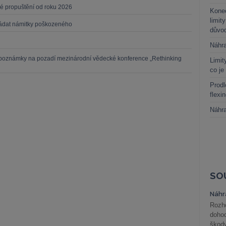
é propuštění od roku 2026
Kone
limit
ořádat námitky poškozeného
důvo
Náhr
: poznámky na pozadí mezinárodní vědecké konference „Rethinking
Limit
co je
Prodl
flexi
Náhr
SO
Náhr
Rozho
doho
škod