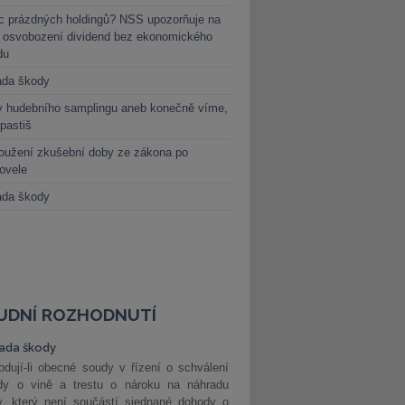
c prázdných holdingů? NSS upozorňuje na
y osvobození dividend bez ekonomického
du
ada škody
y hudebního samplingu aneb konečně víme,
 pastiš
oužení zkušební doby ze zákona po
novele
ada škody
UDNÍ ROZHODNUTÍ
ada škody
dují-li obecné soudy v řízení o schválení
dy o vině a trestu o nároku na náhradu
y, který není součástí sjednané dohody o