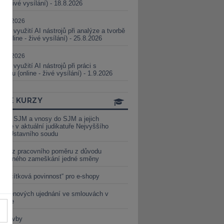
ne - živé vysílání) - 18.8.2026
5.08.2026
ické využití AI nástrojů při analýze a tvorbě
 (online - živé vysílání) - 25.8.2026
1.09.2026
ické využití AI nástrojů při práci s
aturou (online - živé vysílání) - 1.9.2026
INE KURZY
y ze SJM a vnosy do SJM a jejich
izace v aktuální judikatuře Nejvyššího
u a Ústavního soudu
věď z pracovního poměru z důvodu
luveného zameškání jedné směny
„tlačítková povinnost“ pro e-shopy
a cenových ujednání ve smlouvách v
etice
é stavby