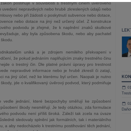
 zákon postihuje v souvislosti s trestným činem úvěrového
to uvedení nepravdivých nebo hrubě zkreslených údajů nebo
smlouvy nebo při žádosti o poskytnutí subvence nebo dotace,
ubvence nebo dotace na jiný než určený účel. Z konstrukce
rového podvodu je zřejmé, že k naplnění znaků skutkové
LEK
nevyžaduje, aby byla způsobena škodu, nebo aby pachatel
áš Sokol
JUDr. Martin Maisner, Ph.D.,
 škodu.
MCIArb
ktora
dnikatelům uniká a je zdrojem nemilého překvapení v
Kurzy lektora
ědčení, že pokud jednáním naplňujícím znaky trestného činu
jde o trestný čin. Dle platné právní úpravy pro trestnost
vede nepravdivé informace nebo je hrubě zkreslí či zatají,
KON
ci na jiný účel, než ke kterému byl určen. Naopak je nutno
škody, jde o kvalifikovaný úvěrový podvod, který podmiňuje
0
Trest
 vedle jednání, které bezpochyby směřují ke způsobení
0
e způsobení škody nesměřují. Je tedy otázkou, zda formulace
Daňov
vého podvodu není příliš široká. Záleží tak zcela na úvaze
ůsledně sledovaly splnění jak formálních, tak i materiálního
, a aby nedocházelo k trestnímu postihování těch jednání,