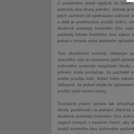
Z uvedeného jasně vyplývá, že trestní
podvodu dva druhy jednání. Jednak je 
jejich zamlčení při sjednávání úvěrové 
a dále je postihováno použití úvěru, s
skutkové podstaty trestného činu úvě
podstaty tohoto trestného činu zákon 
JUDr. Tomáš Nielsen
JUDr. Tom
jednal v úmyslu svým jednáním způsobit
Kurzy lektora
Kurzy le
Tato skutečnost mnohdy některým po
okamžiku, kdy je vyvráceno jejich přesv
úvěrového podvodu nezpůsobí škodu, ne
jednání zcela postačuje, že pachatel u
anebo použije úvěr, dotaci nebo subven
zdůraznit, že pokud dojde ke způsobení 
použití vyšší trestní sazby.
Současná právní úprava tak umožňuje
škody, postihovat i ta jednání, která k
skutkové podstaty trestného činu úvěro
orgánů činných v trestním řízení, aby d
znaků trestného činu úvěrového podvodu