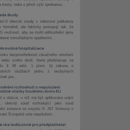
a trestu, nebo s jehož výší sjednanou...
ada škody
zí-li obecné soudy z nálezové judikatury
 formálně, ale fakticky postupují tak, že
učí možnost, aby se mohl odškodnění újmy
obené mimořádnými opatřeními...
brovolná hospitalizace
ínku bezprostřednosti závažného ohrožení
 nebo svého okolí, která představuje ve
lu § 38 odst. 1 písm. b) zákona o
votních službách jednu z nezbytných
nek pro...
odnění rozhodnutí o nepoložení
běžné otázky Soudnímu dvoru EU
 v otázce, v níž má být aplikováno unijní
o, obecný soud rozhodující jako soud
dní instance ve smyslu čl. 267 Smlouvy o
vání Evropské unie nepoložení...
 víra (exkluzivně pro předplatitele)