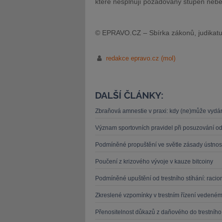
které nesplňují požadovaný stupeň nebe
© EPRAVO.CZ – Sbírka zákonů, judikatu
redakce epravo.cz (mol)
DALŠÍ ČLÁNKY:
Zbraňová amnestie v praxi: kdy (ne)může vydán
Význam sportovních pravidel při posuzování od
Podmíněné propuštění ve světle zásady ústnost
Poučení z krizového vývoje v kauze bitcoiny
Podmíněné upuštění od trestního stíhání: racio
Zkreslené vzpomínky v trestním řízení vedeném
Přenositelnost důkazů z daňového do trestního 