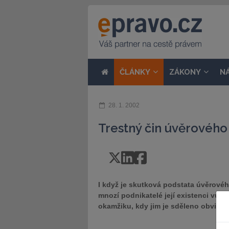
ČLÁNKY
ZÁKONY
N
28. 1. 2002
Trestný čin úvěrovéh
I když je skutková podstata úvěrovéh
mnozí podnikatelé její existenci vůbe
okamžiku, kdy jim je sděleno obviněn