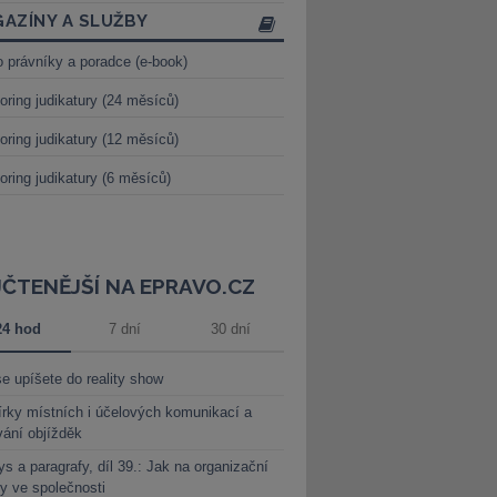
AZÍNY A SLUŽBY
o právníky a poradce (e-book)
oring judikatury (24 měsíců)
oring judikatury (12 měsíců)
oring judikatury (6 měsíců)
JČTENĚJŠÍ NA EPRAVO.CZ
24 hod
7 dní
30 dní
e upíšete do reality show
rky místních i účelových komunikací a
vání objížděk
s a paragrafy, díl 39.: Jak na organizační
y ve společnosti