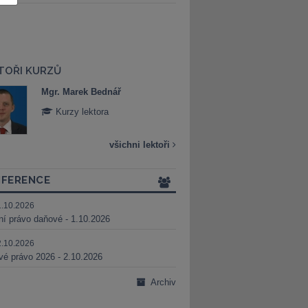
TOŘI KURZŮ
Mgr. Marek Bednář
Mgr. Veronika 
Kurzy lektora
Kurzy lektora
všichni lektoři
FERENCE
1.10.2026
ní právo daňové - 1.10.2026
2.10.2026
é právo 2026 - 2.10.2026
Archiv