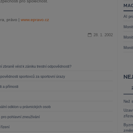
zpečnosti pro společnost.
MAG
AI pr
ra, právo |
www.epravo.cz
Monit
28. 1. 2002
Monit
Monit
í zbraně vést k zániku trestní odpovědnosti?
NE
povědnosti sportovců za sportovní úrazy
i a přímosti
Než s
nální odklon u právnických osob
Uzaví
zřizo
 pro pohlavní zneužívání
Byzny
řízení
změn