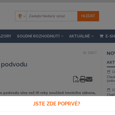
ÁZORY
SOUDNÍ ROZHODNUTÍ
AKTUÁLNĚ
E-S
NO
ID: 15677
AKT
o podvodu
1
Claud
(onli
1
o podvodu více než tři roky součástí trestního zákona,
ChatG
c nezaregistrovali a mnohdy se o ni dozví až v
živé 
JSTE ZDE POPRVÉ?
í ze spáchání tohoto trestného činu.
1
Gemin