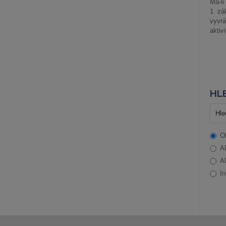
Má-li
1 zá
vyvrá
aktiv
HLE
O
A
A
In