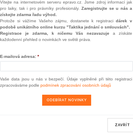
Vítejte na internetovém serveru epravo.cz. Jsme zdroj informací jak
(onli
podvodu více než tři roky součástí trestního zákona, mnozí
pro laiky, tak i pro právníky profesionály.
Zaregistrujte se u nás a
gistrovali a mnohdy se o ni dozví až v okamžiku, kdy jim je
2
získejte zdarma řadu výhod.
stného činu.
Prakt
Protože si vážíme Vašeho zájmu, dostanete k registraci
dárek v
smluv
podobě unikátního online kurzu "Taktika jednání o smlouvách".
ního zákona je sankcionovat jednání v oblasti úvěrů, dotací
Registrace je zdarma, k ničemu Vás nezavazuje
a získáte
0
ostihnout podle trestného činu podvodu. V souladu s dikcí
Prakt
každodenní přehled o novinkách ve světě práva.
u dopustí ten, kdo při sjednávání úvěrové smlouvy či v
judik
otace uvede nepravdivé nebo hrubě zkreslené údaje nebo
í je stanovena sankce trestu odnětí svobody až na dvě léta
E-mailová adresa:
*
ONL
 trestu. Úvěrového podvodu se dopustí také ten, kdo bez
soby použije úvěr, subvenci nebo dotaci na jiný než určený
Vnos
valor
Vaše data jsou u nás v bezpečí. Údaje vyplněné při této registraci
soud
zpracováváme podle
podmínek zpracování osobních údajů
léta nebo peněžitým trestem bude pachatel potrestán, pokud
Výpo
inů škodu nikoli malou. (Škodou nikoli malou je částka
neom
body na dvě léta až osm let bude potrestán pachatel, který
 jako člen organizované skupiny nebo spácháním způsobí
Nová 
í částky nejméně 500.000 Kč) nebo jiný zvlášť závažný
Změn
u velkého rozsahu (což je škoda dosahující částky nejméně
energ
obody na pět až dvanáct let.
ZAVŘÍT
Čern