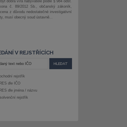
 být dobrá víra nabyvatele podle § 984 odst.
kona č. 89/2012 Sb., občanský zákoník,
cena z důvodu nedostatečné investigativní
ity, musí obecný soud ústavně...
DÁNÍ V REJSTŘÍCÍCH
bchodní rejstřík
RES dle IČO
RES dle jména / názvu
solvenční rejstřík