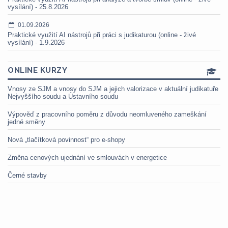
vysílání) - 25.8.2026
01.09.2026
Praktické využití AI nástrojů při práci s judikaturou (online - živé
vysílání) - 1.9.2026
ONLINE KURZY
Vnosy ze SJM a vnosy do SJM a jejich valorizace v aktuální judikatuře
Nejvyššího soudu a Ústavního soudu
Výpověď z pracovního poměru z důvodu neomluveného zameškání
jedné směny
Nová „tlačítková povinnost“ pro e-shopy
Změna cenových ujednání ve smlouvách v energetice
Černé stavby