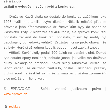
sérií žalob
usilují o vyloučení svých bytů z konkurzu.
Družstvo Kavčí skála se dostalo do konkurzu začátkem roku
1998 kvůli mnohamilionovým dluhům. Několik měsíců předtím
převedlo jeho představenstvo družstevníkům byty do osobního
vlastnictví. Byty, v nichž žije asi 400 rodin, ale správce konkurzní
podstaty začlenil do konkurzní podstaty, z níž by mohly být
uspokojeny pohledávky věřitelů. Družstevníci se proto obávají, že
za byty, které si už jednou koupili, budou muset zaplatit znovu.
Věřitelé Kavčí skály podali 700 žalob na uznání dluhů. Dokud
tyto soudní spory neskončí, nebude jasné, jak velké má družstvo
dluhy. Někdejšího předsedu Kavčí skály Miroslava Musila, za
jehož vedení se družstvo zadlužilo, poslal v listopadu pražský
vrchní soud na šest let za mříže. Z majetku družstva zpronevěřil
více než 12,5 milionu korun.
© EPRAVO.CZ – Sbírka zákonů, judikatura, právo |
www.epravo.cz
redakce