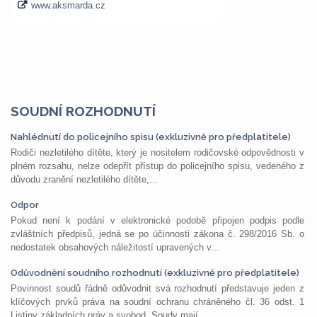
SOUDNÍ ROZHODNUTÍ
Nahlédnutí do policejního spisu (exkluzivně pro předplatitele)
Rodiči nezletilého dítěte, který je nositelem rodičovské odpovědnosti v
plném rozsahu, nelze odepřít přístup do policejního spisu, vedeného z
důvodu zranění nezletilého dítěte,...
Odpor
Pokud není k podání v elektronické podobě připojen podpis podle
zvláštních předpisů, jedná se po účinnosti zákona č. 298/2016 Sb. o
nedostatek obsahových náležitostí upravených v...
Odůvodnění soudního rozhodnutí (exkluzivně pro předplatitele)
Povinnost soudů řádně odůvodnit svá rozhodnutí představuje jeden z
klíčových prvků práva na soudní ochranu chráněného čl. 36 odst. 1
Listiny základních práv a svobod. Soudy mají...