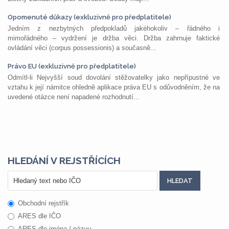
Opomenuté důkazy (exkluzivně pro předplatitele)
Jedním z nezbytných předpokladů jakéhokoliv – řádného i
mimořádného – vydržení je držba věci. Držba zahrnuje faktické
ovládání věci (corpus possessionis) a současně...
Právo EU (exkluzivně pro předplatitele)
Odmítl-li Nejvyšší soud dovolání stěžovatelky jako nepřípustné ve
vztahu k její námitce ohledně aplikace práva EU s odůvodněním, že na
uvedené otázce není napadené rozhodnutí...
HLEDÁNÍ V REJSTŘÍCÍCH
Obchodní rejstřík
ARES dle IČO
ARES dle jména / názvu