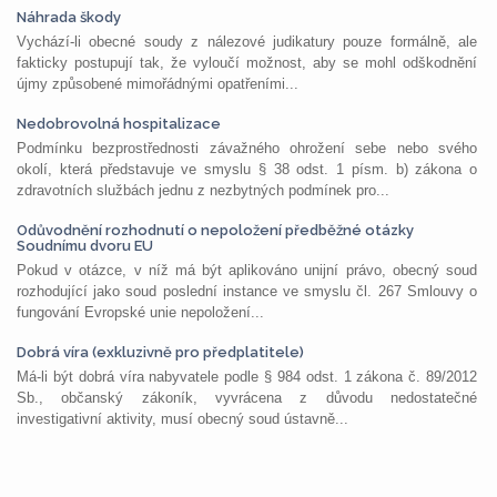
Náhrada škody
Vychází-li obecné soudy z nálezové judikatury pouze formálně, ale
fakticky postupují tak, že vyloučí možnost, aby se mohl odškodnění
újmy způsobené mimořádnými opatřeními...
Nedobrovolná hospitalizace
Podmínku bezprostřednosti závažného ohrožení sebe nebo svého
okolí, která představuje ve smyslu § 38 odst. 1 písm. b) zákona o
zdravotních službách jednu z nezbytných podmínek pro...
Odůvodnění rozhodnutí o nepoložení předběžné otázky
Soudnímu dvoru EU
Pokud v otázce, v níž má být aplikováno unijní právo, obecný soud
rozhodující jako soud poslední instance ve smyslu čl. 267 Smlouvy o
fungování Evropské unie nepoložení...
Dobrá víra (exkluzivně pro předplatitele)
Má-li být dobrá víra nabyvatele podle § 984 odst. 1 zákona č. 89/2012
Sb., občanský zákoník, vyvrácena z důvodu nedostatečné
investigativní aktivity, musí obecný soud ústavně...