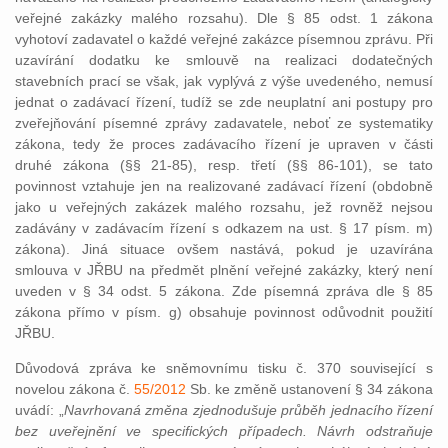
veřejné zakázky malého rozsahu). Dle § 85 odst. 1 zákona
vyhotoví zadavatel o každé veřejné zakázce písemnou zprávu. Při
uzavírání dodatku ke smlouvě na realizaci dodatečných
stavebních prací se však, jak vyplývá z výše uvedeného, nemusí
jednat o zadávací řízení, tudíž se zde neuplatní ani postupy pro
zveřejňování písemné zprávy zadavatele, neboť ze systematiky
zákona, tedy že proces zadávacího řízení je upraven v části
druhé zákona (§§ 21-85), resp. třetí (§§ 86-101), se tato
povinnost vztahuje jen na realizované zadávací řízení (obdobně
jako u veřejných zakázek malého rozsahu, jež rovněž nejsou
zadávány v zadávacím řízení s odkazem na ust. § 17 písm. m)
zákona). Jiná situace ovšem nastává, pokud je uzavírána
smlouva v JŘBU na předmět plnění veřejné zakázky, který není
uveden v § 34 odst. 5 zákona. Zde písemná zpráva dle § 85
zákona přímo v písm. g) obsahuje povinnost odůvodnit použití
JŘBU.
Důvodová zpráva ke sněmovnímu tisku č. 370 související s
novelou zákona č.
55/2012
Sb. ke změně ustanovení § 34 zákona
uvádí: „
Navrhovaná změna zjednodušuje průběh jednacího řízení
bez uveřejnění ve specifických případech. Návrh odstraňuje