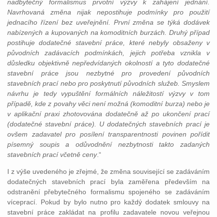
nadbytečný formalismus prvotní výzvy k zahájení jednání.
Navrhovaná změna nijak nepostihuje podmínky pro použití
jednacího řízení bez uveřejnění. První změna se týká dodávek
nabízených a kupovaných na komoditních burzách. Druhý případ
postihuje dodatečné stavební práce, které nebyly obsaženy v
původních zadávacích podmínkách, jejich potřeba vznikla v
důsledku objektivně nepředvídaných okolností a tyto dodatečné
stavební práce jsou nezbytné pro provedení původních
stavebních prací nebo pro poskytnutí původních služeb. Smyslem
návrhu je tedy vypuštění formálních náležitostí výzvy v tom
případě, kde z povahy věci není možná (komoditní burza) nebo je
v aplikační praxi zhotovována dodatečně až po ukončení prací
(dodatečné stavební práce). U dodatečných stavebních prací je
ovšem zadavatel pro posílení transparentnosti povinen pořídit
písemný soupis a odůvodnění nezbytnosti takto zadaných
stavebních prací včetně ceny
.“
I z výše uvedeného je zřejmé, že změna související se zadáváním
dodatečných stavebních prací byla zaměřena především na
odstranění přebytečného formalismu spojeného se zadáváním
víceprací. Pokud by bylo nutno pro každý dodatek smlouvy na
stavební práce zakládat na profilu zadavatele novou veřejnou