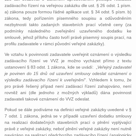
zadávacího řízení na veřejnou zakázku dle ust. § 26 odst. 1 písm.
a) zákona pouze formou řádné aplikace ust. § 34 odst. 5 písm. b)
zákona, tedy pořízením písemného soupisu a odůvodněním
nezbytnosti takto zadaných stavebních prací včetně ceny (za
podmínky následného zveřejnění uzavřeného dodatku ke
smlouvě, jehož přílohu často tvoří právě písemný soupis prací, na
profilu zadavatele v rámci původní veřejné zakázky).
Ve vztahu k povinnosti zadavatele uveřejnit oznámení o výsledku
zadávacího řízení ve VVZ je možno vycházet přímo z textu
ustanovení § 83 odst. 1 zákona, kde se uvádí: „
Veřejný zadavatel
je povinen do 15 dnů od uzavření smlouvy odeslat oznámení o
výsledku zadávacího řízení k uveřejnění
“. Vzhledem k tomu, že
pro právě řešený případ není zadávací řízení zahajováno, není
rovněž ani (dle jednoho z možných výkladů) dána povinnost
zadavateli takové oznámení do VVZ odeslat.
Pokud se dále podíváme na definici veřejné zakázky uvedené v §
7 odst. 1 zákona, jedná se v případě uzavření dodatku smlouvy
na realizaci dodatečných stavebních prací o plnění vyplývající
právě z veřejné zakázky, neboť plnění veřejné zakázky není nutně
navázáno na realizaci předchozího zadávacího řízení (analogicky