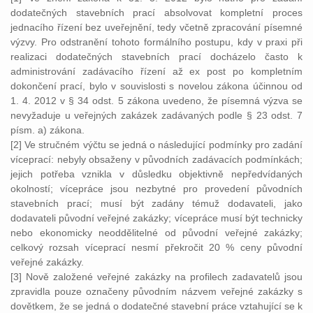
dodatečných stavebních prací absolvovat kompletní proces
jednacího řízení bez uveřejnění, tedy včetně zpracování písemné
výzvy. Pro odstranění tohoto formálního postupu, kdy v praxi při
realizaci dodatečných stavebních prací docházelo často k
administrování zadávacího řízení až ex post po kompletním
dokončení prací, bylo v souvislosti s novelou zákona účinnou od
1. 4. 2012 v § 34 odst. 5 zákona uvedeno, že písemná výzva se
nevyžaduje u veřejných zakázek zadávaných podle § 23 odst. 7
písm. a) zákona.
[2] Ve stručném výčtu se jedná o následující podmínky pro zadání
víceprací: nebyly obsaženy v původních zadávacích podmínkách;
jejich potřeba vznikla v důsledku objektivně nepředvídaných
okolností; vícepráce jsou nezbytné pro provedení původních
stavebních prací; musí být zadány témuž dodavateli, jako
dodavateli původní veřejné zakázky; vícepráce musí být technicky
nebo ekonomicky neoddělitelné od původní veřejné zakázky;
celkový rozsah víceprací nesmí překročit 20 % ceny původní
veřejné zakázky.
[3] Nově založené veřejné zakázky na profilech zadavatelů jsou
zpravidla pouze označeny původním názvem veřejné zakázky s
dovětkem, že se jedná o dodatečné stavební práce vztahující se k