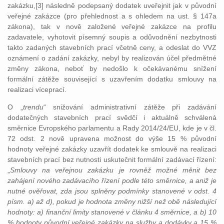
zakázku,[3] následně podepsaný dodatek uveřejnit jak v původní
veřejné zakázce (pro přehlednost a s ohledem na ust. § 147a
zákona), tak v nově založené veřejné zakázce na profilu
zadavatele, vyhotovit písemný soupis a odůvodnění nezbytnosti
takto zadaných stavebních prací včetně ceny, a odeslat do VVZ
oznámení o zadání zakázky, nebyl by realizován účel předmětné
změny zákona, neboť by nedošlo k očekávanému snížení
formální zátěže související s uzavřením dodatku smlouvy na
realizaci víceprací.
O „
trendu
“ snižování administrativní zátěže při zadávání
dodatečných stavebních prací svědčí i aktuálně schválená
směrnice Evropského parlamentu a Rady 2014/24/EU, kde je v čl.
72 odst. 2 nově upravena možnost do výše 15 % původní
hodnoty veřejné zakázky uzavřít dodatek ke smlouvě na realizaci
stavebních prací bez nutnosti uskutečnit formální zadávací řízení:
„
Smlouvy na veřejnou zakázku je rovněž možné měnit bez
zahájení nového zadávacího řízení podle této směrnice, a aniž je
nutné ověřovat, zda jsou splněny podmínky stanovené v odst. 4
písm. a) až d), pokud je hodnota změny nižší než obě následující
hodnoty: a) finanční limity stanovené v článku 4 směrnice, a b) 10
% hodnoty původní veřejné zakázky na služby a dodávky a 15 %