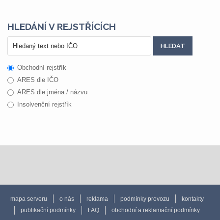
HLEDÁNÍ V REJSTŘÍCÍCH
Obchodní rejstřík
ARES dle IČO
ARES dle jména / názvu
Insolvenční rejstřík
mapa serveru
o nás
reklama
podmínky provozu
kontakty
publikační podmínky
FAQ
obchodní a reklamační podmínky