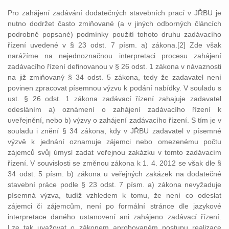
Pro zahájení zadávání dodatečných stavebních prací v JŘBU je
nutno dodržet často zmiňované (a v jiných odborných článcích
podrobně popsané) podmínky použití tohoto druhu zadávacího
řízení uvedené v § 23 odst. 7 písm. a) zákona.[2] Zde však
narážíme na nejednoznačnou interpretaci procesu zahájení
zadávacího řízení definovanou v § 26 odst. 1 zákona v návaznosti
na již zmiňovaný § 34 odst. 5 zákona, tedy že zadavatel není
povinen zpracovat písemnou výzvu k podání nabídky. V souladu s
ust. § 26 odst. 1 zákona zadávací řízení zahajuje zadavatel
odesláním a) oznámení o zahájení zadávacího řízení k
uveřejnění, nebo b) výzvy o zahájení zadávacího řízení. S tím je v
souladu i znění § 34 zákona, kdy v JŘBU zadavatel v písemné
výzvě k jednání oznamuje zájemci nebo omezenému počtu
zájemců svůj úmysl zadat veřejnou zakázku v tomto zadávacím
řízení. V souvislosti se změnou zákona k 1. 4. 2012 se však dle §
34 odst. 5 písm. b) zákona u veřejných zakázek na dodatečné
stavební práce podle § 23 odst. 7 písm. a) zákona nevyžaduje
písemná výzva, tudíž vzhledem k tomu, že není co odeslat
zájemci či zájemcům, není po formální stránce dle jazykové
interpretace daného ustanovení ani zahájeno zadávací řízení.
Lze tak uvažovat o zákonem aprobovaném postupu realizace