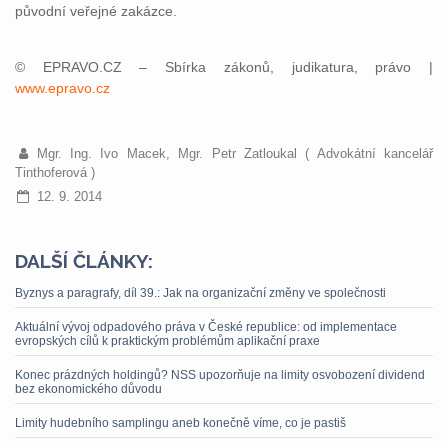
původní veřejné zakázce.
© EPRAVO.CZ – Sbírka zákonů, judikatura, právo |
www.epravo.cz
Mgr. Ing. Ivo Macek, Mgr. Petr Zatloukal ( Advokátní kancelář
Tinthoferová )
12. 9. 2014
DALŠÍ ČLÁNKY:
Byznys a paragrafy, díl 39.: Jak na organizační změny ve společnosti
Aktuální vývoj odpadového práva v České republice: od implementace
evropských cílů k praktickým problémům aplikační praxe
Konec prázdných holdingů? NSS upozorňuje na limity osvobození dividend
bez ekonomického důvodu
Limity hudebního samplingu aneb konečně víme, co je pastiš