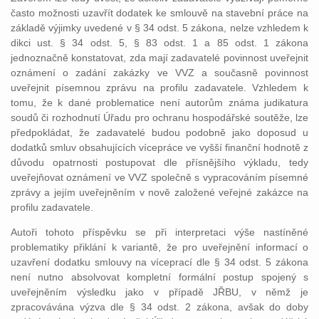
často možnosti uzavřít dodatek ke smlouvě na stavební práce na
základě výjimky uvedené v § 34 odst. 5 zákona, nelze vzhledem k
dikci ust. § 34 odst. 5, § 83 odst. 1 a 85 odst. 1 zákona
jednoznačně konstatovat, zda mají zadavatelé povinnost uveřejnit
oznámení o zadání zakázky ve VVZ a současně povinnost
uveřejnit písemnou zprávu na profilu zadavatele. Vzhledem k
tomu, že k dané problematice není autorům známa judikatura
soudů či rozhodnutí Úřadu pro ochranu hospodářské soutěže, lze
předpokládat, že zadavatelé budou podobně jako doposud u
dodatků smluv obsahujících vícepráce ve vyšší finanční hodnotě z
důvodu opatrnosti postupovat dle přísnějšího výkladu, tedy
uveřejňovat oznámení ve VVZ společně s vypracováním písemné
zprávy a jejím uveřejněním v nově založené veřejné zakázce na
profilu zadavatele.
Autoři tohoto příspěvku se při interpretaci výše nastíněné
problematiky přiklání k variantě, že pro uveřejnění informací o
uzavření dodatku smlouvy na víceprací dle § 34 odst. 5 zákona
není nutno absolvovat kompletní formální postup spojený s
uveřejněním výsledku jako v případě JŘBU, v němž je
zpracovávána výzva dle § 34 odst. 2 zákona, avšak do doby