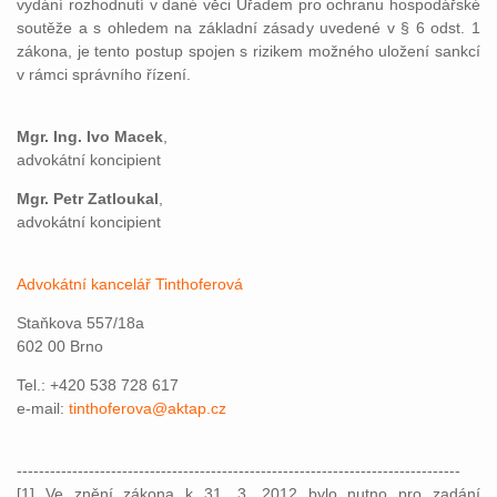
vydání rozhodnutí v dané věci Úřadem pro ochranu hospodářské
soutěže a s ohledem na základní zásady uvedené v § 6 odst. 1
zákona, je tento postup spojen s rizikem možného uložení sankcí
v rámci správního řízení.
Mgr. Ing. Ivo Macek
,
advokátní koncipient
Mgr. Petr Zatloukal
,
advokátní koncipient
Advokátní kancelář Tinthoferová
Staňkova 557/18a
602 00 Brno
Tel.: +420 538 728 617
e-mail:
tinthoferova@aktap.cz
--------------------------------------------------------------------------------
[1] Ve znění zákona k 31. 3. 2012 bylo nutno pro zadání