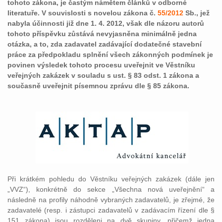
tohoto zákona, je častým námětem článků v odborné
literatuře. V souvislosti s novelou zákona č.
55/2012
Sb., jež
nabyla účinnosti již dne 1. 4. 2012, však dle názoru autorů
tohoto příspěvku zůstává nevyjasněna minimálně jedna
otázka, a to, zda zadavatel zadávající dodatečné stavební
práce za předpokladu splnění všech zákonných podmínek je
povinen výsledek tohoto procesu uveřejnit ve Věstníku
veřejných zakázek v souladu s ust. § 83 odst. 1 zákona a
současně uveřejnit písemnou zprávu dle § 85 zákona.
Při krátkém pohledu do Věstníku veřejných zakázek (dále jen
„VVZ“), konkrétně do sekce „Všechna nová uveřejnění“ a
následně na profily náhodně vybraných zadavatelů, je zřejmé, že
zadavatelé (resp. i zástupci zadavatelů v zadávacím řízení dle §
151 zákona) jsou rozděleni na dvě skupiny, přičemž jedna