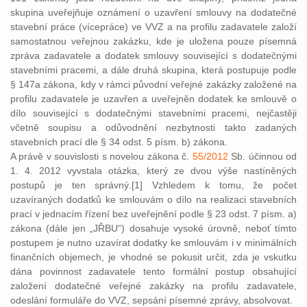
skupina uveřejňuje oznámení o uzavření smlouvy na dodatečné
stavební práce (vícepráce) ve VVZ a na profilu zadavatele založí
samostatnou veřejnou zakázku, kde je uložena pouze písemná
zpráva zadavatele a dodatek smlouvy související s dodatečnými
stavebními pracemi, a dále druhá skupina, která postupuje podle
§ 147a zákona, kdy v rámci původní veřejné zakázky založené na
profilu zadavatele je uzavřen a uveřejněn dodatek ke smlouvě o
dílo související s dodatečnými stavebními pracemi, nejčastěji
včetně soupisu a odůvodnění nezbytnosti takto zadaných
stavebních prací dle § 34 odst. 5 písm. b) zákona.
A právě v souvislosti s novelou zákona č.
55/2012
Sb. účinnou od
1. 4. 2012 vyvstala otázka, který ze dvou výše nastíněných
postupů je ten správný.[1] Vzhledem k tomu, že počet
uzavíraných dodatků ke smlouvám o dílo na realizaci stavebních
prací v jednacím řízení bez uveřejnění podle § 23 odst. 7 písm. a)
zákona (dále jen „JŘBU“) dosahuje vysoké úrovně, neboť tímto
postupem je nutno uzavírat dodatky ke smlouvám i v minimálních
finančních objemech, je vhodné se pokusit určit, zda je vskutku
dána povinnost zadavatele tento formální postup obsahující
založení dodatečné veřejné zakázky na profilu zadavatele,
odeslání formuláře do VVZ, sepsání písemné zprávy, absolvovat.