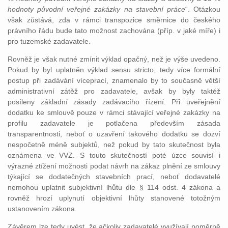
hodnoty původní veřejné zakázky na stavební práce
“. Otázkou
však zůstává, zda v rámci transpozice směrnice do českého
právního řádu bude tato možnost zachována (příp. v jaké míře) i
pro tuzemské zadavatele.
Rovněž je však nutné zmínit výklad opačný, než je výše uvedeno.
Pokud by byl uplatněn výklad sensu stricto, tedy více formální
postup při zadávání víceprací, znamenalo by to současně větší
administrativní zátěž pro zadavatele, avšak by byly taktéž
posíleny základní zásady zadávacího řízení. Při uveřejnění
dodatku ke smlouvě pouze v rámci stávající veřejné zakázky na
profilu zadavatele je potlačena především zásada
transparentnosti, neboť o uzavření takového dodatku se dozví
nespočetně méně subjektů, než pokud by tato skutečnost byla
oznámena ve VVZ. S touto skutečností poté úzce souvisí i
výrazné ztížení možnosti podat návrh na zákaz plnění ze smlouvy
týkající se dodatečných stavebních prací, neboť dodavatelé
nemohou uplatnit subjektivní lhůtu dle § 114 odst. 4 zákona a
rovněž hrozí uplynutí objektivní lhůty stanovené totožným
ustanovením zákona.
Závěrem lze tedy uvést, že ačkoliv zadavatelé využívají poměrně