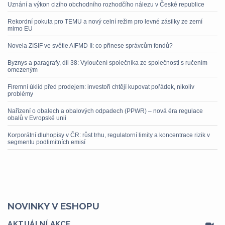
Uznání a výkon cizího obchodního rozhodčího nálezu v České republice
Rekordní pokuta pro TEMU a nový celní režim pro levné zásilky ze zemí
mimo EU
Novela ZISIF ve světle AIFMD II: co přinese správcům fondů?
Byznys a paragrafy, díl 38: Vyloučení společníka ze společnosti s ručením
omezeným
Firemní úklid před prodejem: investoři chtějí kupovat pořádek, nikoliv
problémy
Nařízení o obalech a obalových odpadech (PPWR) – nová éra regulace
obalů v Evropské unii
Korporátní dluhopisy v ČR: růst trhu, regulatorní limity a koncentrace rizik v
segmentu podlimitních emisí
NOVINKY V ESHOPU
AKTUÁLNÍ AKCE