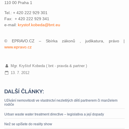
110 00 Praha 1
Tel.: + 420 222 929 301
Fax: + 420 222 929 341
e-mail:
krystof.kobeda@bnt.eu
© EPRAVO.CZ – Sbírka zákonů , judikatura, právo |
www.epravo.cz
Mgr. Kryštof Kobeda ( bnt - pravda & partner )
13. 7. 2012
DALŠÍ ČLÁNKY:
Užívání nemovitosti ve vlastnictví nezletilých dětí partnerem či manželem
rodiče
Urban waste water treatment directive – legislativa a její dopady
Než se upíšete do reality show