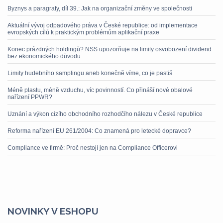
Byznys a paragrafy, díl 39.: Jak na organizační změny ve společnosti
Aktuální vývoj odpadového práva v České republice: od implementace
evropských cílů k praktickým problémům aplikační praxe
Konec prázdných holdingů? NSS upozorňuje na limity osvobození dividend
bez ekonomického důvodu
Limity hudebního samplingu aneb konečně víme, co je pastiš
Méně plastu, méně vzduchu, víc povinností. Co přináší nové obalové
nařízení PPWR?
Uznání a výkon cizího obchodního rozhodčího nálezu v České republice
Reforma nařízení EU 261/2004: Co znamená pro letecké dopravce?
Compliance ve firmě: Proč nestojí jen na Compliance Officerovi
NOVINKY V ESHOPU