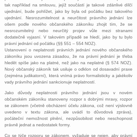
tak například na smlouvu, jejíž součástí je takové zdánlivé dílčí
ujednání, bude pohlížet, jako by byla od počátku bez takového
ujednání. Nesrozumitelnost a neurčitost právního jednání lze
ošem podle nového občanského zákoníku zhojit tím, že se
nesrozumitelný nebo neurčitý projev vůle mezi stranami
dodatečně vyjasní. V takovém případě se hledí, jako by tu bylo
právní jednání od počátku (§§ 551 – 554 NOZ).
Ustanovení o neplatnosti právních jednání nového občanského
zákoníku jsou uvozena zásadou, že na právní jednání je třeba
hledět spíše jako na platné, než jako na neplatné (§ 574 NOZ).
Nový občanský zákoník tak usiluje o odklon od dosavadní praxe
(zejména judikatorní), která vnímá právo formalisticky a jakékoliv
vady právního jednání sankcionuje neplatností.
Jako důvody neplatnosti právního jednání jsou v novém
občanském zákoníku stanoveny rozpor s dobrými mravy, rozpor
se zákonem (včetně obcházení účelu zákona, což není výslovně
uvedeno v textu zákona, ale uvádí to důvodová zpráva),
počáteční nemožnost plnění, nezpůsobilost nebo neschopnost
právně jednat a nedostatek formy.
Co se týče rozporu se zákonem, vyžaduje se nejen, aby právní