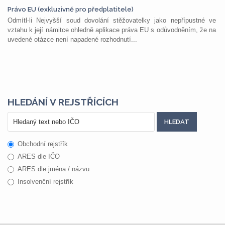
Právo EU (exkluzivně pro předplatitele)
Odmítl-li Nejvyšší soud dovolání stěžovatelky jako nepřípustné ve
vztahu k její námitce ohledně aplikace práva EU s odůvodněním, že na
uvedené otázce není napadené rozhodnutí...
HLEDÁNÍ V REJSTŘÍCÍCH
Obchodní rejstřík
ARES dle IČO
ARES dle jména / názvu
Insolvenční rejstřík