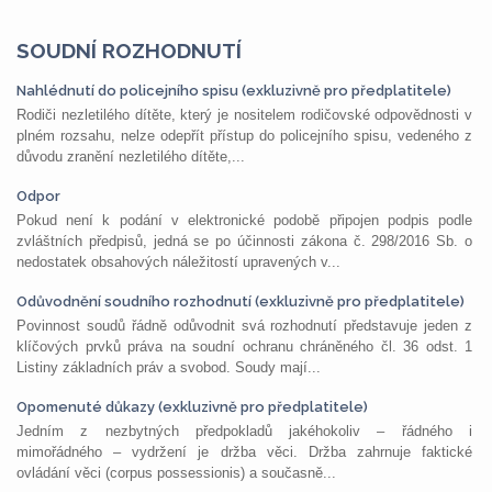
SOUDNÍ ROZHODNUTÍ
Nahlédnutí do policejního spisu (exkluzivně pro předplatitele)
Rodiči nezletilého dítěte, který je nositelem rodičovské odpovědnosti v
plném rozsahu, nelze odepřít přístup do policejního spisu, vedeného z
důvodu zranění nezletilého dítěte,...
Odpor
Pokud není k podání v elektronické podobě připojen podpis podle
zvláštních předpisů, jedná se po účinnosti zákona č. 298/2016 Sb. o
nedostatek obsahových náležitostí upravených v...
Odůvodnění soudního rozhodnutí (exkluzivně pro předplatitele)
Povinnost soudů řádně odůvodnit svá rozhodnutí představuje jeden z
klíčových prvků práva na soudní ochranu chráněného čl. 36 odst. 1
Listiny základních práv a svobod. Soudy mají...
Opomenuté důkazy (exkluzivně pro předplatitele)
Jedním z nezbytných předpokladů jakéhokoliv – řádného i
mimořádného – vydržení je držba věci. Držba zahrnuje faktické
ovládání věci (corpus possessionis) a současně...