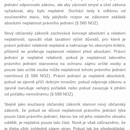
jednání odporovalo zákonu, ale aby zároveň smysl a účel zákona
vyžadoval, aby bylo neplatné. Dochází tedy k odklonu od
současného stavu, kdy jakýkoliv rozpor se zákonem zakládá
absolutní neplatnost právního jednání (§ 580 NOZ).
Nový občanský zákoník zachovává koncept absolutní a relativní
neplatnosti, opouští však taxativní výčet důvodů, pro které je
právní jednání relativně neplatné a nahrazuje ho obecnými kritérii,
přičemž se preferuje neplanost relativní před absolutní. Právní
jednání je neplatné relativně, pokud je neplatnost takového
právního jednání stanovena na ochranu zájmu určité osoby a
pouze tato určitá osoba může neplatnost tohoto právního jednání
namítnout (§ 586 NOZ). Právní jednání je neplatné absolutně,
pokud se zjevně příčí dobrým mravům, pokud odporuje zákonu a
zjevně narušuje veřejný pořádek nebo pokud zavazuje k plnění
od počátku nemožnému (§ 588 NOZ).
Stejně jako současný občanský zákoník stanoví nový občanský
zákoník, že pokud se důvod neplatnosti právního jednání týká
pouze části právního jednání, kterou lze od jeho ostatního obsahu
oddělit, je neplatná pouze tato část. Nově je však zdůrazněno, že
je třeba vždy zohlednit zájem stran. Pokud tak lze předpokládat,