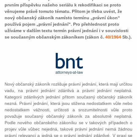
prvním příspěvku našeho seriálu k rekodifikaci se proto
věnujeme právě tomuto tématu. Přitom je třeba uvést, že
nový občanský zákoník namísto termínu „právní úkon“
používá pojem „právní jednání“. Pro přehlednost proto
užíváme v dalším textu termín právní jednání i v souvislosti
se současným občanským zákoníkem (zákon č.
40/1964
Sb.).
Nový občanský zákoník rozlišuje právní jednání, která mají určitou
vadu, na právní jednání zdánlivá a právní jednání neplatná.
Kategorii zdánlivých jednání přitom současný občanský zákoník
nezná. Právní jednání, která jsou stižena nedostatkem vůle nebo
nedostatkem vážnosti, určitosti a srozumitelnosti vůle proto
považuje současný občanský zákoník za absolutně neplatná.
Podle nového občanského zákoníku se v takových případech o
projev vůle vůbec nejedná, takové právní jednání nemá žádnou
právní relevanci a jedná se o právní jednání zdánlivé. V praxi se