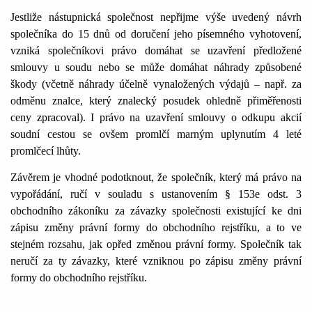
Jestliže nástupnická společnost nepřijme výše uvedený návrh
společníka do 15 dnů od doručení jeho písemného vyhotovení,
vzniká společníkovi právo domáhat se uzavření předložené
smlouvy u soudu nebo se může domáhat náhrady způsobené
škody (včetně náhrady účelně vynaložených výdajů – např. za
odměnu znalce, který znalecký posudek ohledně přiměřenosti
ceny zpracoval). I právo na uzavření smlouvy o odkupu akcií
soudní cestou se ovšem promlčí marným uplynutím 4 leté
promlčecí lhůty.
Závěrem je vhodné podotknout, že společník, který má právo na
vypořádání, ručí v souladu s ustanovením § 153e odst. 3
obchodního zákoníku za závazky společnosti existující ke dni
zápisu změny právní formy do obchodního rejstříku, a to ve
stejném rozsahu, jak opřed změnou právní formy. Společník tak
neručí za ty závazky, které vzniknou po zápisu změny právní
formy do obchodního rejstříku.