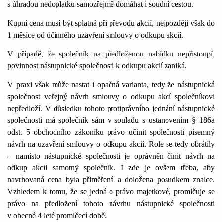
s úhradou nedoplatku samozřejmě domáhat i soudní cestou.
Kupní cena musí být splatná při převodu akcií, nejpozději však do
1 měsíce od účinného uzavření smlouvy o odkupu akcií.
V případě, že společník na předloženou nabídku nepřistoupí,
povinnost nástupnické společnosti k odkupu akcií zaniká.
V praxi však může nastat i opačná varianta, tedy že nástupnická
společnost veřejný návrh smlouvy o odkupu akcí společníkovi
nepředloží. V důsledku tohoto protiprávního jednání nástupnické
společnosti má společník sám v souladu s ustanovením § 186a
odst. 5 obchodního zákoníku právo učinit společnosti písemný
návrh na uzavření smlouvy o odkupu akcií. Role se tedy obrátily
– namísto nástupnické společnosti je oprávněn činit návrh na
odkup akcií samotný společník. I zde je ovšem třeba, aby
navrhovaná cena byla přiměřená a doložena posudkem znalce.
Vzhledem k tomu, že se jedná o právo majetkové, promlčuje se
právo na předložení tohoto návrhu nástupnické společnosti
v obecné 4 leté promlčecí době.