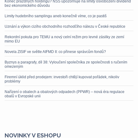
Konec prázdných holdingů? NSS upozorňuje na limity osvobození dividend
bez ekonomického důvodu
Limity hudebního samplingu aneb konečně víme, co je pastiš
Uznání a výkon cizího obchodního rozhodčího nálezu v České republice
Rekordní pokuta pro TEMU a nový celní režim pro levné zásilky ze zemí
mimo EU
Novela ZISIF ve světle AIFMD II: co přinese správcům fondů?
Byznys a paragrafy, díl 38: Vyloučení společníka ze společnosti s ručením
omezeným
Firemní úklid před prodejem: investoři chtějí kupovat pořádek, nikoliv
problémy
Nařízení o obalech a obalových odpadech (PPWR) – nová éra regulace
obalů v Evropské unii
NOVINKY V ESHOPU