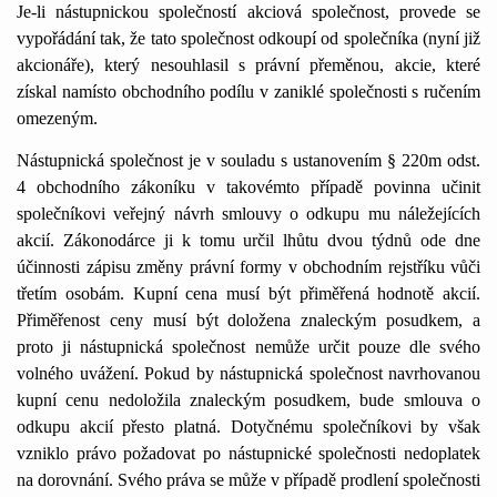
Je-li nástupnickou společností akciová společnost, provede se
vypořádání tak, že tato společnost odkoupí od společníka (nyní již
akcionáře), který nesouhlasil s právní přeměnou, akcie, které
získal namísto obchodního podílu v zaniklé společnosti s ručením
omezeným.
Nástupnická společnost je v souladu s ustanovením § 220m odst.
4 obchodního zákoníku v takovémto případě povinna učinit
společníkovi veřejný návrh smlouvy o odkupu mu náležejících
akcií. Zákonodárce ji k tomu určil lhůtu dvou týdnů ode dne
účinnosti zápisu změny právní formy v obchodním rejstříku vůči
třetím osobám. Kupní cena musí být přiměřená hodnotě akcií.
Přiměřenost ceny musí být doložena znaleckým posudkem, a
proto ji nástupnická společnost nemůže určit pouze dle svého
volného uvážení. Pokud by nástupnická společnost navrhovanou
kupní cenu nedoložila znaleckým posudkem, bude smlouva o
odkupu akcií přesto platná. Dotyčnému společníkovi by však
vzniklo právo požadovat po nástupnické společnosti nedoplatek
na dorovnání. Svého práva se může v případě prodlení společnosti