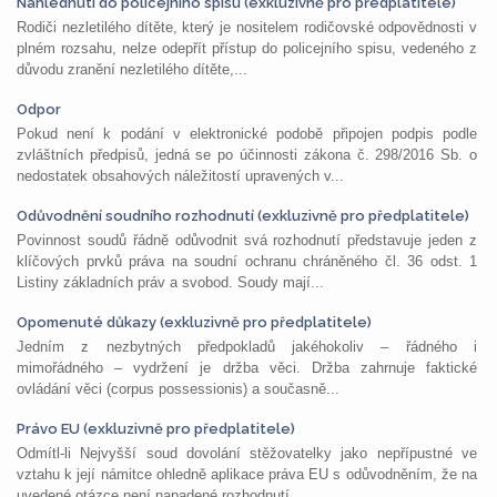
Nahlédnutí do policejního spisu (exkluzivně pro předplatitele)
Rodiči nezletilého dítěte, který je nositelem rodičovské odpovědnosti v
plném rozsahu, nelze odepřít přístup do policejního spisu, vedeného z
důvodu zranění nezletilého dítěte,...
Odpor
Pokud není k podání v elektronické podobě připojen podpis podle
zvláštních předpisů, jedná se po účinnosti zákona č. 298/2016 Sb. o
nedostatek obsahových náležitostí upravených v...
Odůvodnění soudního rozhodnutí (exkluzivně pro předplatitele)
Povinnost soudů řádně odůvodnit svá rozhodnutí představuje jeden z
klíčových prvků práva na soudní ochranu chráněného čl. 36 odst. 1
Listiny základních práv a svobod. Soudy mají...
Opomenuté důkazy (exkluzivně pro předplatitele)
Jedním z nezbytných předpokladů jakéhokoliv – řádného i
mimořádného – vydržení je držba věci. Držba zahrnuje faktické
ovládání věci (corpus possessionis) a současně...
Právo EU (exkluzivně pro předplatitele)
Odmítl-li Nejvyšší soud dovolání stěžovatelky jako nepřípustné ve
vztahu k její námitce ohledně aplikace práva EU s odůvodněním, že na
uvedené otázce není napadené rozhodnutí...