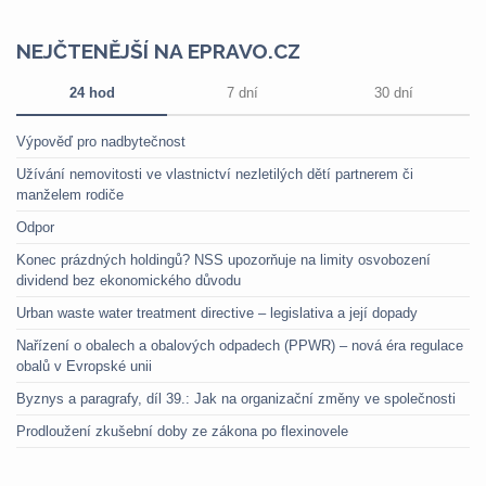
NEJČTENĚJŠÍ NA EPRAVO.CZ
24 hod
7 dní
30 dní
Výpověď pro nadbytečnost
Užívání nemovitosti ve vlastnictví nezletilých dětí partnerem či
manželem rodiče
Odpor
Konec prázdných holdingů? NSS upozorňuje na limity osvobození
dividend bez ekonomického důvodu
Urban waste water treatment directive – legislativa a její dopady
Nařízení o obalech a obalových odpadech (PPWR) – nová éra regulace
obalů v Evropské unii
Byznys a paragrafy, díl 39.: Jak na organizační změny ve společnosti
Prodloužení zkušební doby ze zákona po flexinovele