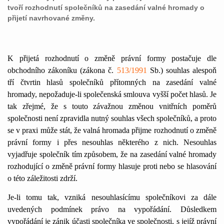
tvoří rozhodnutí společníků na zasedání valné hromady o
přijetí navrhované změny.
K přijetá rozhodnutí o změně právní formy postačuje dle
obchodního zákoníku (zákona č.
513/1991
Sb.) souhlas alespoň
tří čtvrtin hlasů společníků přítomných na zasedání valné
hromady, nepožaduje-li společenská smlouva vyšší počet hlasů. Je
tak zřejmé, že s touto závažnou změnou vnitřních poměrů
společnosti není zpravidla nutný souhlas všech společníků, a proto
se v praxi může stát, že valná hromada přijme rozhodnutí o změně
právní formy i přes nesouhlas některého z nich. Nesouhlas
vyjadřuje společník tím způsobem, že na zasedání valné hromady
rozhodující o změně právní formy hlasuje proti nebo se hlasování
o této záležitosti zdrží.
Je-li tomu tak, vzniká nesouhlasícímu společníkovi za dále
uvedených podmínek právo na vypořádání. Důsledkem
vypořádání je zánik účasti společníka ve společnosti, s jejíž právní