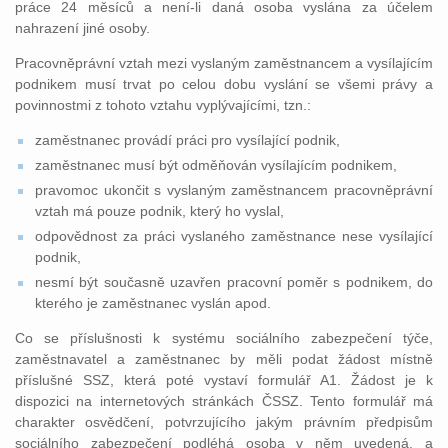
práce 24 měsíců a není-li daná osoba vyslána za účelem
nahrazení jiné osoby.
Pracovněprávní vztah mezi vyslaným zaměstnancem a vysílajícím
podnikem musí trvat po celou dobu vyslání se všemi právy a
povinnostmi z tohoto vztahu vyplývajícími, tzn.:
zaměstnanec provádí práci pro vysílající podnik,
zaměstnanec musí být odměňován vysílajícím podnikem,
pravomoc ukončit s vyslaným zaměstnancem pracovněprávní
vztah má pouze podnik, který ho vyslal,
odpovědnost za práci vyslaného zaměstnance nese vysílající
podnik,
nesmí být současně uzavřen pracovní poměr s podnikem, do
kterého je zaměstnanec vyslán apod.
Co se příslušnosti k systému sociálního zabezpečení týče,
zaměstnavatel a zaměstnanec by měli podat žádost místně
příslušné SSZ, která poté vystaví formulář A1. Žádost je k
dispozici na internetových stránkách ČSSZ. Tento formulář má
charakter osvědčení, potvrzujícího jakým právním předpisům
sociálního zabezpečení podléhá osoba v něm uvedená, a