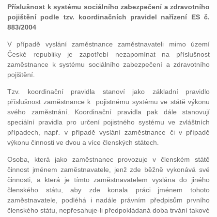
Příslušnost k systému sociálního zabezpečení a zdravotního
pojištění podle tzv. koordinačních pravidel nařízení ES č.
883/2004
V případě vyslání zaměstnance zaměstnavateli mimo území
České republiky je zapotřebí nezapomínat na příslušnost
zaměstnance k systému sociálního zabezpečení a zdravotního
pojištění.
Tzv. koordinační pravidla stanoví jako základní pravidlo
příslušnost zaměstnance k pojistnému systému ve státě výkonu
svého zaměstnání. Koordinační pravidla pak dále stanovují
speciální pravidla pro určení pojistného systému ve zvláštních
případech, např. v případě vyslání zaměstnance či v případě
výkonu činnosti ve dvou a více členských státech.
Osoba, která jako zaměstnanec provozuje v členském státě
činnost jménem zaměstnavatele, jenž zde běžně vykonává své
činnosti, a která je tímto zaměstnavatelem vyslána do jiného
členského státu, aby zde konala práci jménem tohoto
zaměstnavatele, podléhá i nadále právním předpisům prvního
členského státu, nepřesahuje-li předpokládaná doba trvání takové