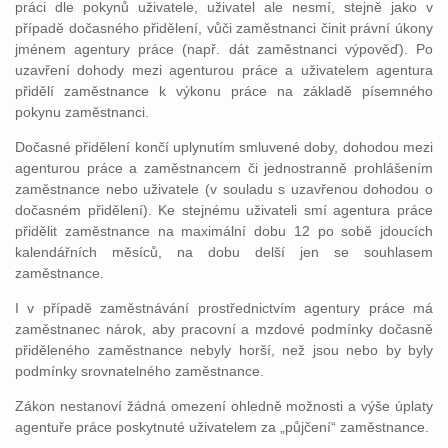
práci dle pokynů uživatele, uživatel ale nesmí, stejně jako v
případě dočasného přidělení, vůči zaměstnanci činit právní úkony
jménem agentury práce (např. dát zaměstnanci výpověď). Po
uzavření dohody mezi agenturou práce a uživatelem agentura
přidělí zaměstnance k výkonu práce na základě písemného
pokynu zaměstnanci.
Dočasné přidělení končí uplynutím smluvené doby, dohodou mezi
agenturou práce a zaměstnancem či jednostranně prohlášením
zaměstnance nebo uživatele (v souladu s uzavřenou dohodou o
dočasném přidělení). Ke stejnému uživateli smí agentura práce
přidělit zaměstnance na maximální dobu 12 po sobě jdoucích
kalendářních měsíců, na dobu delší jen se souhlasem
zaměstnance.
I v případě zaměstnávání prostřednictvím agentury práce má
zaměstnanec nárok, aby pracovní a mzdové podmínky dočasně
přiděleného zaměstnance nebyly horší, než jsou nebo by byly
podmínky srovnatelného zaměstnance.
Zákon nestanoví žádná omezení ohledně možnosti a výše úplaty
agentuře práce poskytnuté uživatelem za „půjčení“ zaměstnance.