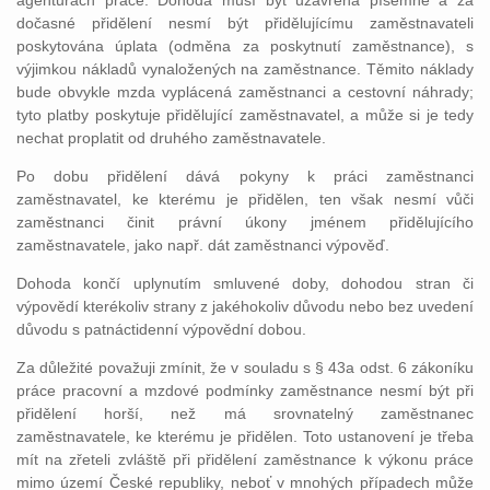
agenturách práce. Dohoda musí být uzavřena písemně a za
dočasné přidělení nesmí být přidělujícímu zaměstnavateli
poskytována úplata (odměna za poskytnutí zaměstnance), s
výjimkou nákladů vynaložených na zaměstnance. Těmito náklady
bude obvykle mzda vyplácená zaměstnanci a cestovní náhrady;
tyto platby poskytuje přidělující zaměstnavatel, a může si je tedy
nechat proplatit od druhého zaměstnavatele.
Po dobu přidělení dává pokyny k práci zaměstnanci
zaměstnavatel, ke kterému je přidělen, ten však nesmí vůči
zaměstnanci činit právní úkony jménem přidělujícího
zaměstnavatele, jako např. dát zaměstnanci výpověď.
Dohoda končí uplynutím smluvené doby, dohodou stran či
výpovědí kterékoliv strany z jakéhokoliv důvodu nebo bez uvedení
důvodu s patnáctidenní výpovědní dobou.
Za důležité považuji zmínit, že v souladu s § 43a odst. 6 zákoníku
práce pracovní a mzdové podmínky zaměstnance nesmí být při
přidělení horší, než má srovnatelný zaměstnanec
zaměstnavatele, ke kterému je přidělen. Toto ustanovení je třeba
mít na zřeteli zvláště při přidělení zaměstnance k výkonu práce
mimo území České republiky, neboť v mnohých případech může