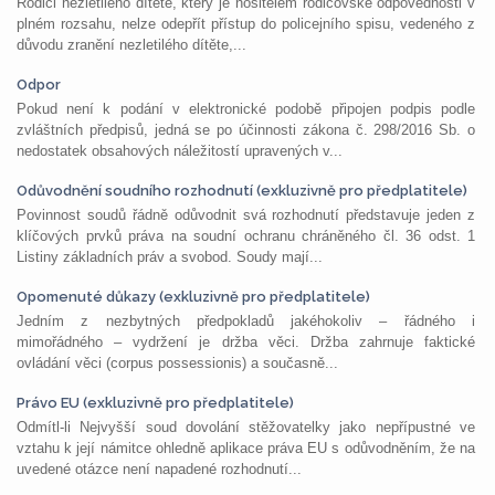
Rodiči nezletilého dítěte, který je nositelem rodičovské odpovědnosti v
plném rozsahu, nelze odepřít přístup do policejního spisu, vedeného z
důvodu zranění nezletilého dítěte,...
Odpor
Pokud není k podání v elektronické podobě připojen podpis podle
zvláštních předpisů, jedná se po účinnosti zákona č. 298/2016 Sb. o
nedostatek obsahových náležitostí upravených v...
Odůvodnění soudního rozhodnutí (exkluzivně pro předplatitele)
Povinnost soudů řádně odůvodnit svá rozhodnutí představuje jeden z
klíčových prvků práva na soudní ochranu chráněného čl. 36 odst. 1
Listiny základních práv a svobod. Soudy mají...
Opomenuté důkazy (exkluzivně pro předplatitele)
Jedním z nezbytných předpokladů jakéhokoliv – řádného i
mimořádného – vydržení je držba věci. Držba zahrnuje faktické
ovládání věci (corpus possessionis) a současně...
Právo EU (exkluzivně pro předplatitele)
Odmítl-li Nejvyšší soud dovolání stěžovatelky jako nepřípustné ve
vztahu k její námitce ohledně aplikace práva EU s odůvodněním, že na
uvedené otázce není napadené rozhodnutí...