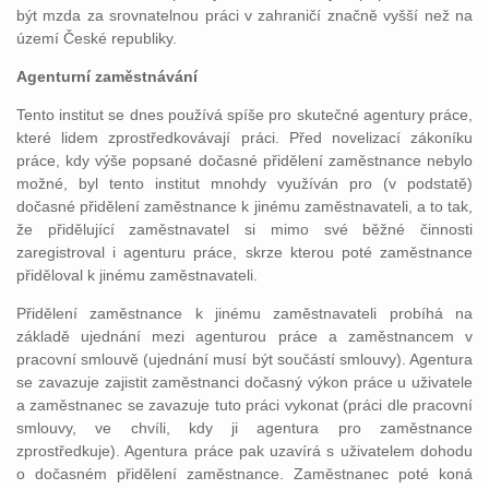
být mzda za srovnatelnou práci v zahraničí značně vyšší než na
území České republiky.
Agenturní zaměstnávání
Tento institut se dnes používá spíše pro skutečné agentury práce,
které lidem zprostředkovávají práci. Před novelizací zákoníku
práce, kdy výše popsané dočasné přidělení zaměstnance nebylo
možné, byl tento institut mnohdy využíván pro (v podstatě)
dočasné přidělení zaměstnance k jinému zaměstnavateli, a to tak,
že přidělující zaměstnavatel si mimo své běžné činnosti
zaregistroval i agenturu práce, skrze kterou poté zaměstnance
přiděloval k jinému zaměstnavateli.
Přidělení zaměstnance k jinému zaměstnavateli probíhá na
základě ujednání mezi agenturou práce a zaměstnancem v
pracovní smlouvě (ujednání musí být součástí smlouvy). Agentura
se zavazuje zajistit zaměstnanci dočasný výkon práce u uživatele
a zaměstnanec se zavazuje tuto práci vykonat (práci dle pracovní
smlouvy, ve chvíli, kdy ji agentura pro zaměstnance
zprostředkuje). Agentura práce pak uzavírá s uživatelem dohodu
o dočasném přidělení zaměstnance. Zaměstnanec poté koná