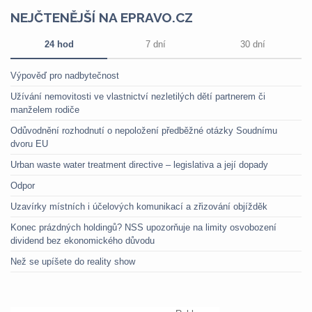
NEJČTENĚJŠÍ NA EPRAVO.CZ
24 hod
7 dní
30 dní
Výpověď pro nadbytečnost
Užívání nemovitosti ve vlastnictví nezletilých dětí partnerem či
manželem rodiče
Odůvodnění rozhodnutí o nepoložení předběžné otázky Soudnímu
dvoru EU
Urban waste water treatment directive – legislativa a její dopady
Odpor
Uzavírky místních i účelových komunikací a zřizování objížděk
Konec prázdných holdingů? NSS upozorňuje na limity osvobození
dividend bez ekonomického důvodu
Než se upíšete do reality show