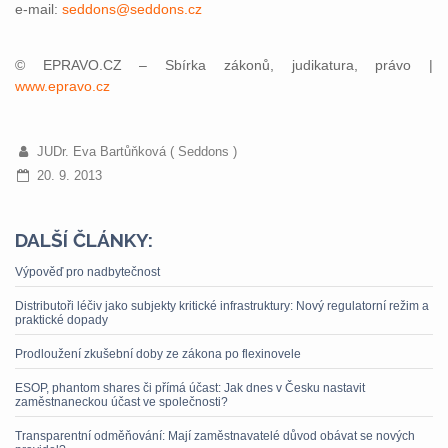
e-mail:
seddons@seddons.cz
© EPRAVO.CZ – Sbírka zákonů, judikatura, právo |
www.epravo.cz
JUDr. Eva Bartůňková ( Seddons )
20. 9. 2013
DALŠÍ ČLÁNKY:
Výpověď pro nadbytečnost
Distributoři léčiv jako subjekty kritické infrastruktury: Nový regulatorní režim a
praktické dopady
Prodloužení zkušební doby ze zákona po flexinovele
ESOP, phantom shares či přímá účast: Jak dnes v Česku nastavit
zaměstnaneckou účast ve společnosti?
Transparentní odměňování: Mají zaměstnavatelé důvod obávat se nových