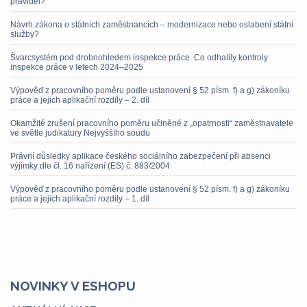
pravidel?
Návrh zákona o státních zaměstnancích – modernizace nebo oslabení státní
služby?
Švarcsystém pod drobnohledem inspekce práce. Co odhalily kontroly
inspekce práce v letech 2024–2025
Výpověď z pracovního poměru podle ustanovení § 52 písm. f) a g) zákoníku
práce a jejich aplikační rozdíly – 2. díl
Okamžité zrušení pracovního poměru učiněné z „opatrnosti“ zaměstnavatele
ve světle judikatury Nejvyššího soudu
Právní důsledky aplikace českého sociálního zabezpečení při absenci
výjimky dle čl. 16 nařízení (ES) č. 883/2004
Výpověď z pracovního poměru podle ustanovení § 52 písm. f) a g) zákoníku
práce a jejich aplikační rozdíly – 1. díl
NOVINKY V ESHOPU