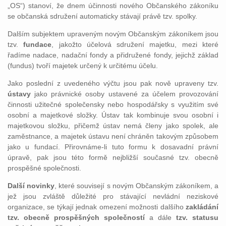
„OS“) stanoví, že dnem účinnosti nového Občanského zákoníku
se občanská sdružení automaticky stávají právě tzv. spolky.
Dalším subjektem upraveným novým Občanským zákoníkem jsou
tzv.
fundace
, jakožto účelová sdružení majetku, mezi které
řadíme nadace, nadační fondy a přidružené fondy, jejichž základ
(fundus) tvoří majetek určený k určitému účelu.
Jako poslední z uvedeného výčtu jsou pak nově upraveny tzv.
ústavy
jako právnické osoby ustavené za účelem provozování
činnosti užitečné společensky nebo hospodářsky s využitím své
osobní a majetkové složky. Ústav tak kombinuje svou osobní i
majetkovou složku, přičemž ústav nemá členy jako spolek, ale
zaměstnance, a majetek ústavu není chráněn takovým způsobem
jako u fundací. Přirovnáme-li tuto formu k dosavadní právní
úpravě, pak jsou této formě nejbližší současné tzv. obecně
prospěšné společnosti.
Další novinky
, které souvisejí s novým Občanským zákoníkem, a
jež jsou zvláště důležité pro stávající nevládní neziskové
organizace, se týkají jednak omezení možnosti dalšího
zakládání
tzv. obecně prospěšných společností
a dále
tzv. statusu