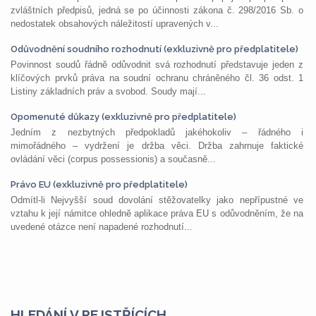
zvláštních předpisů, jedná se po účinnosti zákona č. 298/2016 Sb. o
nedostatek obsahových náležitostí upravených v...
Odůvodnění soudního rozhodnutí (exkluzivně pro předplatitele)
Povinnost soudů řádně odůvodnit svá rozhodnutí představuje jeden z
klíčových prvků práva na soudní ochranu chráněného čl. 36 odst. 1
Listiny základních práv a svobod. Soudy mají...
Opomenuté důkazy (exkluzivně pro předplatitele)
Jedním z nezbytných předpokladů jakéhokoliv – řádného i
mimořádného – vydržení je držba věci. Držba zahrnuje faktické
ovládání věci (corpus possessionis) a současně...
Právo EU (exkluzivně pro předplatitele)
Odmítl-li Nejvyšší soud dovolání stěžovatelky jako nepřípustné ve
vztahu k její námitce ohledně aplikace práva EU s odůvodněním, že na
uvedené otázce není napadené rozhodnutí...
HLEDÁNÍ V REJSTŘÍCÍCH