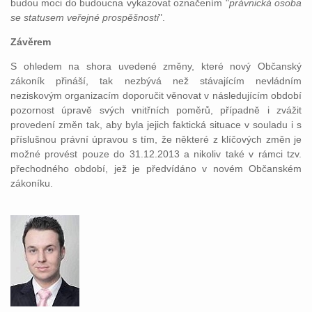
budou moci do budoucna vykazovat označením "
právnická osoba
se statusem veřejné prospěšnosti
".
Závěrem
S ohledem na shora uvedené změny, které nový Občanský
zákoník přináší, tak nezbývá než stávajícím nevládním
neziskovým organizacím doporučit věnovat v následujícím období
pozornost úpravě svých vnitřních poměrů, případně i zvážit
provedení změn tak, aby byla jejich faktická situace v souladu i s
příslušnou právní úpravou s tím, že některé z klíčových změn je
možné provést pouze do 31.12.2013 a nikoliv také v rámci tzv.
přechodného období, jež je předvídáno v novém Občanském
zákoníku.