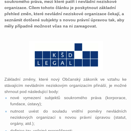
soukromého práva, mezi které patří i nevládní neziskové
organizace. Cílem tohoto článku je poskytnout základní
přehled změn, které nevládní neziskové organizace čekají, a
seznámit dotčené subjekty s novou právní úpravou tak, aby
měly případně možnost včas na ni zareagovat.
Základní změny, které nový Občanský zákoník ve vztahu ke
stávajícím nevládním neziskovým organizacím přináší, je možné
shrnout pod následující body:
nové vymezení subjektů soukromého práva (korporace,
fundace, ústavy);
nutnost uvést do souladu vnitřní poměry nevládních
neziskových organizací s novou právní úpravou (statut,
orgány, atd.);
definice tzv. veřejné prospěšnosti;