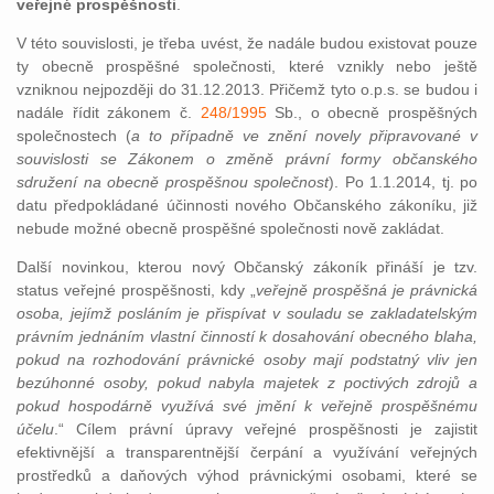
veřejné prospěšnosti
.
V této souvislosti, je třeba uvést, že nadále budou existovat pouze
ty obecně prospěšné společnosti, které vznikly nebo ještě
vzniknou nejpozději do 31.12.2013. Přičemž tyto o.p.s. se budou i
nadále řídit zákonem č.
248/1995
Sb., o obecně prospěšných
společnostech (
a to případně ve znění novely připravované v
souvislosti se Zákonem o změně právní formy občanského
sdružení na obecně prospěšnou společnost
). Po 1.1.2014, tj. po
datu předpokládané účinnosti nového Občanského zákoníku, již
nebude možné obecně prospěšné společnosti nově zakládat.
Další novinkou, kterou nový Občanský zákoník přináší je tzv.
status veřejné prospěšnosti, kdy „
veřejně prospěšná je právnická
osoba, jejímž posláním je přispívat v souladu se zakladatelským
právním jednáním vlastní činností k dosahování obecného blaha,
pokud na rozhodování právnické osoby mají podstatný vliv jen
bezúhonné osoby, pokud nabyla majetek z poctivých zdrojů a
pokud hospodárně využívá své jmění k veřejně prospěšnému
účelu
.“ Cílem právní úpravy veřejné prospěšnosti je zajistit
efektivnější a transparentnější čerpání a využívání veřejných
prostředků a daňových výhod právnickými osobami, které se