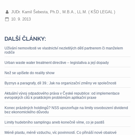
JUDr. Kamil Šebesta, Ph.D., M.B.A., LL.M. ( KŠD LEGAL )
10. 9. 2013
DALŠÍ ČLÁNKY:
Užívání nemovitosti ve vlastnictví nezletilých dětí partnerem či manželem
rodiče
Urban waste water treatment directive – legislativa a její dopady
Než se upíšete do reality show
Byznys a paragrafy, díl 39.: Jak na organizační změny ve společnosti
Aktuální vývoj odpadového práva v České republice: od implementace
evropských cílů k praktickým problémům aplikační praxe
Konec prázdných holdingů? NSS upozorňuje na limity osvobození dividend
bez ekonomického důvodu
Limity hudebního samplingu aneb konečně víme, co je pastiš
Méně plastu, méně vzduchu, víc povinností. Co přináší nové obalové