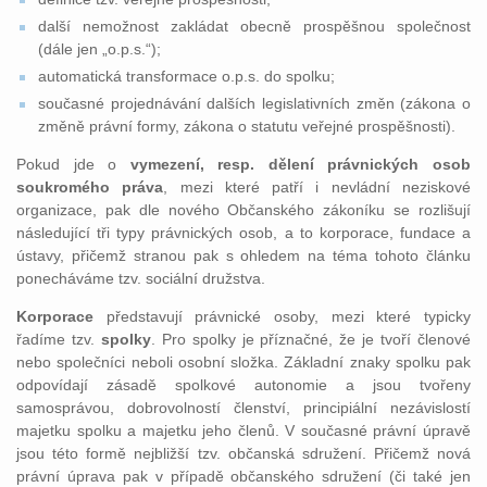
další nemožnost zakládat obecně prospěšnou společnost
(dále jen „o.p.s.“);
automatická transformace o.p.s. do spolku;
současné projednávání dalších legislativních změn (zákona o
změně právní formy, zákona o statutu veřejné prospěšnosti).
Pokud jde o
vymezení, resp. dělení právnických osob
soukromého práva
, mezi které patří i nevládní neziskové
organizace, pak dle nového Občanského zákoníku se rozlišují
následující tři typy právnických osob, a to korporace, fundace a
ústavy, přičemž stranou pak s ohledem na téma tohoto článku
ponecháváme tzv. sociální družstva.
Korporace
představují právnické osoby, mezi které typicky
řadíme tzv.
spolky
. Pro spolky je příznačné, že je tvoří členové
nebo společníci neboli osobní složka. Základní znaky spolku pak
odpovídají zásadě spolkové autonomie a jsou tvořeny
samosprávou, dobrovolností členství, principiální nezávislostí
majetku spolku a majetku jeho členů. V současné právní úpravě
jsou této formě nejbližší tzv. občanská sdružení. Přičemž nová
právní úprava pak v případě občanského sdružení (či také jen