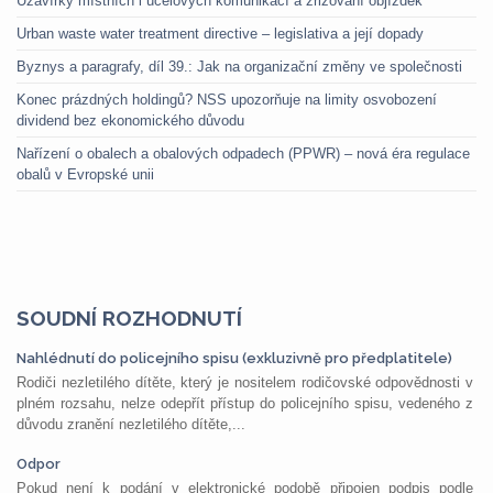
Uzavírky místních i účelových komunikací a zřizování objížděk
Urban waste water treatment directive – legislativa a její dopady
Byznys a paragrafy, díl 39.: Jak na organizační změny ve společnosti
Konec prázdných holdingů? NSS upozorňuje na limity osvobození
dividend bez ekonomického důvodu
Nařízení o obalech a obalových odpadech (PPWR) – nová éra regulace
obalů v Evropské unii
SOUDNÍ ROZHODNUTÍ
Nahlédnutí do policejního spisu (exkluzivně pro předplatitele)
Rodiči nezletilého dítěte, který je nositelem rodičovské odpovědnosti v
plném rozsahu, nelze odepřít přístup do policejního spisu, vedeného z
důvodu zranění nezletilého dítěte,...
Odpor
Pokud není k podání v elektronické podobě připojen podpis podle