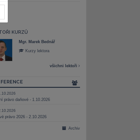
TOŘI KURZŮ
Mgr. Marek Bednář
Mgr. Veronika 
Kurzy lektora
Kurzy lektora
všichni lektoři
FERENCE
1.10.2026
ní právo daňové - 1.10.2026
2.10.2026
é právo 2026 - 2.10.2026
Archiv