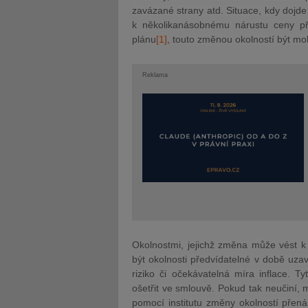
zavázané strany atd. Situace, kdy doj
de
k několikanásobnému nárustu ceny 
plánu
[1]
, to
uto změnou okolností být mo
Reklama
Okolnostmi, jejichž změna může vést k
být okolnosti předvídatelné v době uza
riziko či očekávatelná míra inflace. T
ošetřit ve smlouvě. Pokud tak neučiní,
pomocí institutu změny okolností přen