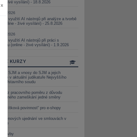
ne - živé vysílání) - 18.8.2026
x
5.08.2026
ické využití AI nástrojů při analýze a tvorbě
 (online - živé vysílání) - 25.8.2026
1.09.2026
ické využití AI nástrojů při práci s
aturou (online - živé vysílání) - 1.9.2026
INE KURZY
y ze SJM a vnosy do SJM a jejich
izace v aktuální judikatuře Nejvyššího
u a Ústavního soudu
věď z pracovního poměru z důvodu
luveného zameškání jedné směny
„tlačítková povinnost“ pro e-shopy
a cenových ujednání ve smlouvách v
etice
é stavby