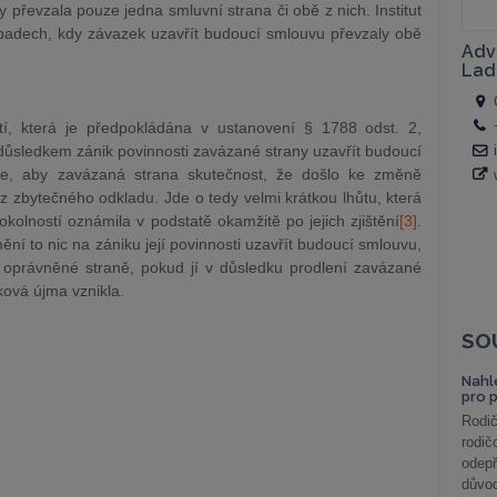
převzala pouze jedna smluvní strana či obě z nich. Institut
řípadech, kdy závazek uzavřít budoucí smlouvu převzaly obě
í, která je předpokládána v ustanovení § 1788 odst. 2,
důsledkem zánik povinnosti zavázané strany uzavřít budoucí
je, aby zavázaná strana skutečnost, že došlo ke změně
 zbytečného odkladu. Jde o tedy velmi krátkou lhůtu, která
olností oznámila v podstatě okamžitě po jejich zjištění
[3]
.
ní to nic na zániku její povinnosti uzavřít budoucí smlouvu,
y oprávněné straně, pokud jí v důsledku prodlení zavázané
ová újma vznikla.
SO
Nahl
pro 
Rodič
rodič
odepř
důvod