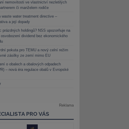
ní nemovitosti ve vlastnictví nezletilých
partnerem či manželem rodiče
 waste water treatment directive –
lativa a její dopady
c prázdných holdingů? NSS upozorňuje na
y osvobození dividend bez ekonomického
du
dní pokuta pro TEMU a nový celní režim
evné zásilky ze zemí mimo EU
ení o obalech a obalových odpadech
) – nová éra regulace obalů v Evropské
r