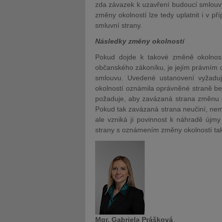
zda závazek k uzavření budoucí smlouvy 
změny okolností lze tedy uplatnit i v p
smluvní strany.
Následky změny okolností
Pokud dojde k takové změně okolnost
občanského zákoníku, je jejím právním 
smlouvu. Uvedené ustanovení vyžadu
okolností oznámila o
právněné straně bez
požaduje, aby zavázaná strana změnu ok
Pok
ud tak zavázaná strana neučiní, nemě
ale vzniká jí povinnost k náhradě újm
strany s oznámením změny okolností tak
Mgr. Gabriela Prášková
,