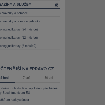
AZÍNY A SLUŽBY
o právníky a poradce
o právníky a poradce (e-book)
oring judikatury (24 měsíců)
oring judikatury (12 měsíců)
oring judikatury (6 měsíců)
JČTENĚJŠÍ NA EPRAVO.CZ
24 hod
7 dní
30 dní
dnění rozhodnutí o nepoložení předběžné
ky Soudnímu dvoru EU
věď pro nadbytečnost