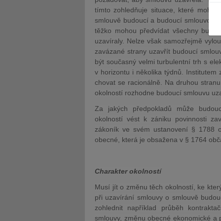
tímto zohledňuje situace, které moho
smlouvě budoucí a budoucí smlouvou má
těžko mohou předvídat všechny budou
uzavíraly. Nelze však samozřejmě vylouč
zavázané strany uzavřít budoucí smlou
být současný velmi turbulentní trh s el
JUDr. Tomáš Nielsen
JUDr. Tom
v horizontu i několika týdnů. Institute
Kurzy lektora
Kurzy le
chovat se racionálně. Na druhou stranu
okolností rozhodne budoucí smlouvu uzavř
Za jakých předpokladů může budoucí
okolností vést k zániku povinnosti z
zákoník ve svém ustanovení § 1788 od
obecné, která je obsažena v § 1764 ob
Charakter okolností
Musí jít o změnu těch okolností, ke kter
při uzavírání smlouvy o smlouvě budou
zohlednit například průběh kontrakt
smlouvy, změnu obecné ekonomické a po