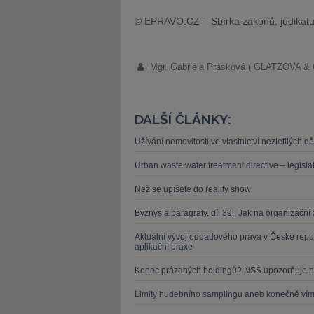
© EPRAVO.CZ – Sbírka zákonů, judikatu
Mgr. Gabriela Prášková ( GLATZOVA & 
DALŠÍ ČLÁNKY:
Užívání nemovitosti ve vlastnictví nezletilých 
Urban waste water treatment directive – legislat
Než se upíšete do reality show
Byznys a paragrafy, díl 39.: Jak na organizačn
Aktuální vývoj odpadového práva v České repu
aplikační praxe
Konec prázdných holdingů? NSS upozorňuje n
Limity hudebního samplingu aneb konečně víme