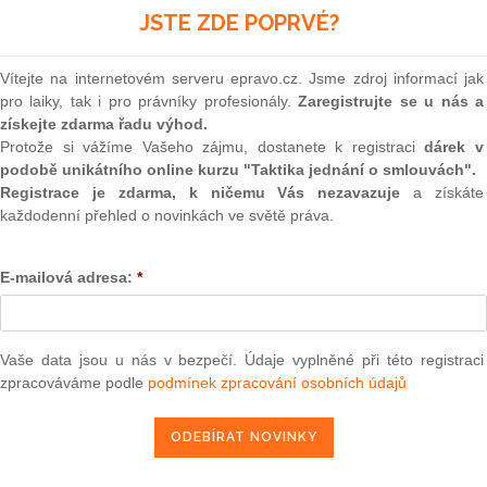
a to bez ohledu na změnu okolností.
(onli
JSTE ZDE POPRVÉ?
2
ve které se smluvní strany dohodnou na určitém konkrétním
Prakt
 budoucí, jejímž předmětem je závazek jedné nebo obou
Vítejte na internetovém serveru epravo.cz. Jsme zdroj informací jak
smluv
obě smlouvu, jejíž obsah je smluvními stranami dojednán
pro laiky, tak i pro právníky profesionály.
Zaregistrujte se u nás a
0
získejte zdarma řadu výhod.
Prakt
Protože si vážíme Vašeho zájmu, dostanete k registraci
dárek v
judik
podobě unikátního online kurzu "Taktika jednání o smlouvách".
Registrace je zdarma, k ničemu Vás nezavazuje
a získáte
každodenní přehled o novinkách ve světě práva.
ONL
epravo.cz?
a jako dárek Vám zašleme aktuální online kurz na využití
Vnos
valor
E-mailová adresa:
*
soud
REGISTROVAT ZDE
Výpo
neom
Vaše data jsou u nás v bezpečí. Údaje vyplněné při této registraci
zpracováváme podle
podmínek zpracování osobních údajů
Nová 
t uzavřít smlouvu, na které se smluvní strany dohodly, však
Změn
energ
 okolnosti, z nichž strany
při vzniku závazku ze smlouvy
změnily do té míry, že na zavázané straně nelze rozumně
Čern
 tedy o průlom do výše uvedených obecných zásad. Zákon