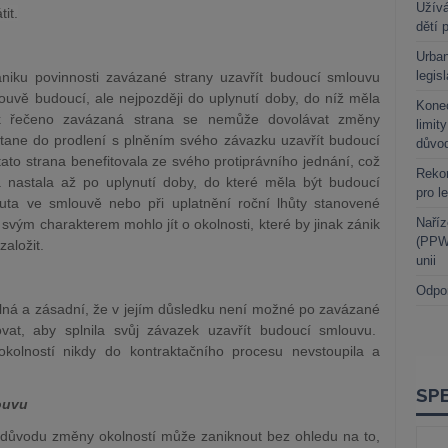
Užívá
it.
dětí 
Urban
legis
niku povinnosti zavázané strany uzavřít budoucí smlouvu
uvě budoucí, ale nejpozději do uplynutí doby, do níž měla
Kone
ak řečeno zavázaná strana se nemůže dovolávat změny
limit
stane do prodlení s plněním svého závazku uzavřít budoucí
důvo
tato strana benefitovala ze svého protiprávního jednání, což
Rekor
á nastala až po uplynutí doby, do které měla být budoucí
pro l
ta ve smlouvě nebo při uplatnění roční lhůty stanovené
Naříz
svým charakterem mohlo jít o okolnosti, které by jinak zánik
(PPWR
aložit.
unii
Odpo
ilná a zásadní, že v jejím důsledku není možné po zavázané
vat, aby splnila svůj závazek uzavřít budoucí smlouvu.
kolností nikdy do kontraktačního procesu nevstoupila a
ouvu
důvodu změny okolností může zaniknout bez ohledu na to,