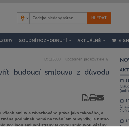
ÁZORY
SOUDNÍ ROZHODNUTÍ
AKTUÁLNĚ
E-S
NO
ID: 115338
upozornění pro uživatele
AKT
avřít budoucí smlouvu z důvodu
1
Claud
(onli
1
ChatG
živé 
ou všech smluv a závazkového práva jako takového, a
e změna podmínek nemá na trvání smlouvy vliv, je nutno
1
 smlouvy, jsou smluvní strany takovou smlouvou vázány
Gemin