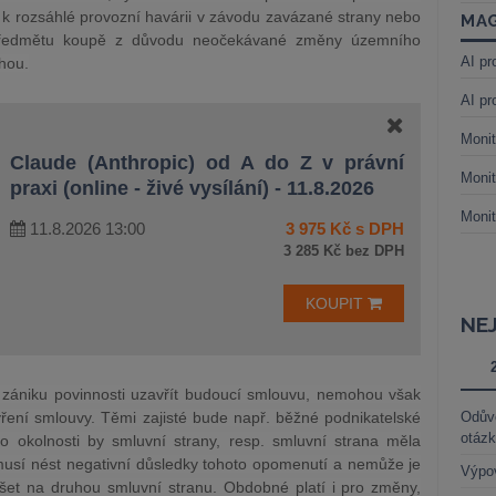
 k rozsáhlé provozní havárii v závodu zavázané strany nebo
MAG
předmětu koupě z důvodu neočekávané změny územního
AI pr
hou.
AI pr
Monit
Claude (Anthropic) od A do Z v právní
Monit
praxi (online - živé vysílání) - 11.8.2026
Monit
11.8.2026 13:00
3 975 Kč s DPH
3 285 Kč bez DPH
KOUPIT
NE
 zániku povinnosti uzavřít budoucí smlouvu, nemohou však
vření smlouvy. Těmi zajisté bude např. běžné podnikatelské
Odůvo
otáz
yto okolnosti by smluvní strany, resp. smluvní strana měla
 musí nést negativní důsledky tohoto opomenutí a nemůže je
Výpo
ášet na druhou smluvní stranu. Obdobné platí i pro změny,