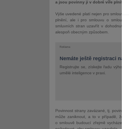
a jsou povinny ji v dobré víře plnit, 
Výše uvedené platí nejen pro smlouvu, 
plnění, ale i pro smlouvu o smlouvě
smluvních stran uzavřít v dohodnuté d
alespoň obecným způsobem.
Reklama
Nemáte ještě registraci na 
Registrujte se, získejte řadu výhod 
umělé inteligence v praxi.
Povinnost strany zavázané, tj. povinnos
může zaniknout, a to v případě, že se
o smlouvě budoucí zřejmě vycházely, 
požadovat, aby smlouvu uzavřela. Jde