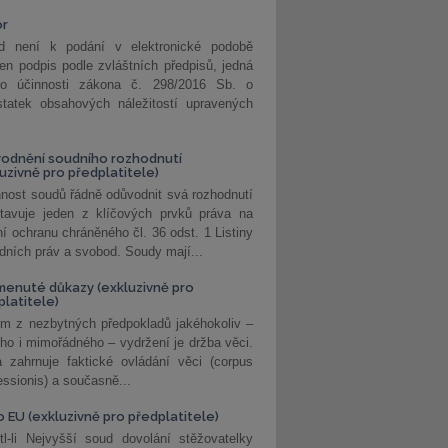
or
d není k podání v elektronické podobě
jen podpis podle zvláštních předpisů, jedná
o účinnosti zákona č. 298/2016 Sb. o
statek obsahových náležitostí upravených
odnění soudního rozhodnutí
luzivně pro předplatitele)
nost soudů řádně odůvodnit svá rozhodnutí
stavuje jeden z klíčových prvků práva na
í ochranu chráněného čl. 36 odst. 1 Listiny
dních práv a svobod. Soudy mají...
enuté důkazy (exkluzivně pro
platitele)
m z nezbytných předpokladů jakéhokoliv –
ho i mimořádného – vydržení je držba věci.
 zahrnuje faktické ovládání věci (corpus
ssionis) a současně...
o EU (exkluzivně pro předplatitele)
l-li Nejvyšší soud dovolání stěžovatelky