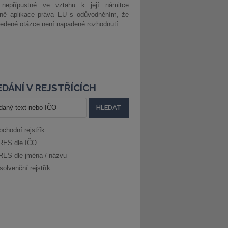
 nepřípustné ve vztahu k její námitce
dně aplikace práva EU s odůvodněním, že
edené otázce není napadené rozhodnutí...
DÁNÍ V REJSTŘÍCÍCH
bchodní rejstřík
RES dle IČO
RES dle jména / názvu
solvenční rejstřík