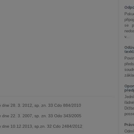
Odp
Poku
připo
se p
nedo
v...
Odův
(exk
Povin
před
soudn
zákla
Opom
před
Jední
řádné
 dne 28. 3. 2012, sp. zn. 33 Cdo 884/2010
Držba
posse
 dne 22. 3. 2007, sp. zn. 33 Odo 343/2005
Práv
ze dne 10.12.2013, sp.zn. 32 Cdo 2484/2012
Odmít