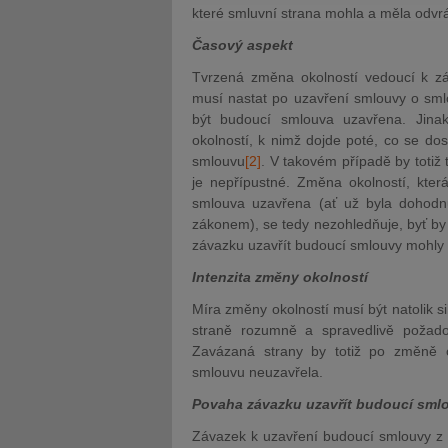
které smluvní strana mohla a měla odvrát
Časový aspekt
Tvrzená změna okolností vedoucí k zá
musí nastat po uzavření smlouvy o smlo
být budoucí smlouva uzavřena. Jin
okolností, k nimž dojde poté, co se do
sml
ouvu
[2]
. V takové
m případě by totiž 
je nepřípustné. Změna okolností, kter
smlouva uzavřena (ať už byla dohodnu
zákonem), se tedy nezohledňuje, byť by 
závazku uzavřít budoucí smlouvy mohly z
Intenzita změny okolností
Míra změny okolností musí být natolik s
straně rozumně a spravedlivě požado
Zavázaná strany by totiž po změně o
smlouvu neuzavřela.
Povaha závazku uzavřít budoucí sml
Závazek k uzavření budoucí smlouvy z 