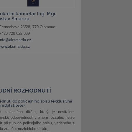
UDNÍ ROZHODNUTÍ
édnutí do policejního spisu (exkluzivně
předplatitele)
i nezletilého dítěte, který je nositelem
ovské odpovědnosti v plném rozsahu, nelze
ít přístup do policejního spisu, vedeného z
u zranění nezletilého dítěte,...