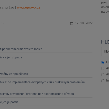
jako
ohle
ra, právo |
www.epravo.cz
na uv
Co.)
12. 10. 2022
HLE
dětí partnerem či manželem rodiče
iva a její dopady
O
A
í změny ve společnosti
A
In
blice: od implementace evropských cílů k praktickým problémům
a limity osvobození dividend bez ekonomického důvodu
, co je pastiš