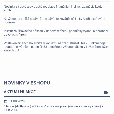
Novinky z české a evropské regulace finančních institucí za měsíc květen
2026
Když model počítá správně, ale závěr je zavádějící: limity AI při oceňování
podniků
Institut zajišťovacího příkazu v daňovém řízení: podmínky vydání a obrana v
odvolacím řízení
Postavení finančního arbitra v kontextu nařízení Brusel I bis - Funkční pojetí
„soudu“, osvědčení podle čl. 53 a možnost výkonu nálezu v jiných členských
státech EU
NOVINKY V ESHOPU
AKTUÁLNÍ AKCE
11.08.2026
Claude (Anthropic) od A do Z v právní praxi (online - živé vysílání) -
11.8.2026