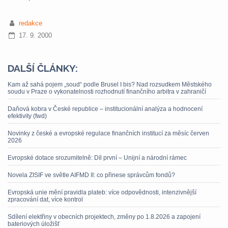
redakce
17. 9. 2000
DALŠÍ ČLÁNKY:
Kam až sahá pojem „soud“ podle Brusel I bis? Nad rozsudkem Městského
soudu v Praze o vykonatelnosti rozhodnutí finančního arbitra v zahraničí
Daňová kobra v České republice – institucionální analýza a hodnocení
efektivity (fwd)
Novinky z české a evropské regulace finančních institucí za měsíc červen
2026
Evropské dotace srozumitelně: Díl první – Unijní a národní rámec
Novela ZISIF ve světle AIFMD II: co přinese správcům fondů?
Evropská unie mění pravidla plateb: více odpovědnosti, intenzivnější
zpracování dat, více kontrol
Sdílení elektřiny v obecních projektech, změny po 1.8.2026 a zapojení
bateriových úložišť