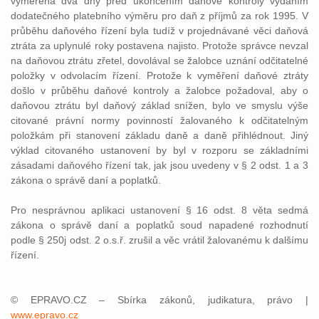
vyměřena dva dny před ukončením daňové kontroly vydáním
dodatečného platebního výměru pro daň z příjmů za rok 1995. V
průběhu daňového řízení byla tudíž v projednávané věci daňová
ztráta za uplynulé roky postavena najisto. Protože správce nevzal
na daňovou ztrátu zřetel, dovolával se žalobce uznání odčitatelné
položky v odvolacím řízení. Protože k vyměření daňové ztráty
došlo v průběhu daňové kontroly a žalobce požadoval, aby o
daňovou ztrátu byl daňový základ snížen, bylo ve smyslu výše
citované právní normy povinností žalovaného k odčitatelným
položkám při stanovení základu daně a daně přihlédnout. Jiný
výklad citovaného ustanovení by byl v rozporu se základními
zásadami daňového řízení tak, jak jsou uvedeny v § 2 odst. 1 a 3
zákona o správě daní a poplatků.
Pro nesprávnou aplikaci ustanovení § 16 odst. 8 věta sedmá
zákona o správě daní a poplatků soud napadené rozhodnutí
podle § 250j odst. 2 o.s.ř. zrušil a věc vrátil žalovanému k dalšímu
řízení.
© EPRAVO.CZ – Sbírka zákonů, judikatura, právo |
www.epravo.cz