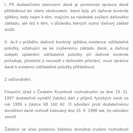
I. Při dodatečném stanovení daně je povinností správce daně
přihlédnout ke všem okolnostem, které byly při daňové kontrole
zjištěny, tedy nejen k těm, majícím za následek zvýšení daňového
základu, ale též k těm, v důsledku kterých nutno daňový základ
snížit.
II. Je-li v průběhu daňové kontroly zjištěna existence odčitatelné
položky, vztahující se ke zvýšenému základu daně, a daňový
subjekt uplatnění odčitatelné položky při daňové kontrole
požaduje, přestože ji neuvedl v daňovém přiznání, musí správce
daně k existenci odčitatelné položky přihlédnout.
Z odůvodnění.
Finanční úřad v Českém Krumlově rozhodnutím ze dne 19. 11.
1997 dodatečně vyměřil žalobci daň z příjmů fyzických osob za
rok 1995 v částce 68 160 Kč. O odvolání proti dodatečnému
doměření daně rozhodl žalovaný dne 15. 6. 1998 tak, že odvolání
zamítl.
Žalobce se včas podanou žalobou domáhal zrušení rozhodnutí