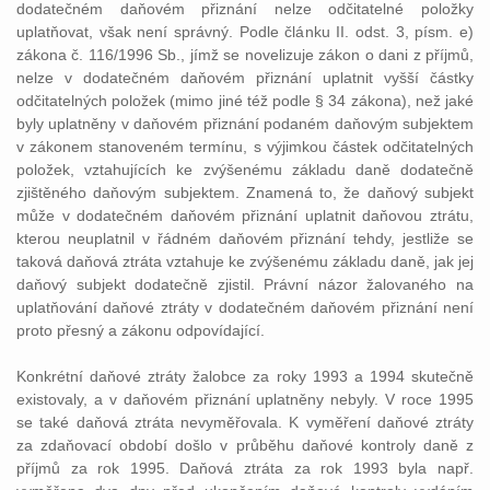
dodatečném daňovém přiznání nelze odčitatelné položky
uplatňovat, však není správný. Podle článku II. odst. 3, písm. e)
zákona č. 116/1996 Sb., jímž se novelizuje zákon o dani z příjmů,
nelze v dodatečném daňovém přiznání uplatnit vyšší částky
odčitatelných položek (mimo jiné též podle § 34 zákona), než jaké
byly uplatněny v daňovém přiznání podaném daňovým subjektem
v zákonem stanoveném termínu, s výjimkou částek odčitatelných
položek, vztahujících ke zvýšenému základu daně dodatečně
zjištěného daňovým subjektem. Znamená to, že daňový subjekt
může v dodatečném daňovém přiznání uplatnit daňovou ztrátu,
kterou neuplatnil v řádném daňovém přiznání tehdy, jestliže se
taková daňová ztráta vztahuje ke zvýšenému základu daně, jak jej
daňový subjekt dodatečně zjistil. Právní názor žalovaného na
uplatňování daňové ztráty v dodatečném daňovém přiznání není
proto přesný a zákonu odpovídající.
Konkrétní daňové ztráty žalobce za roky 1993 a 1994 skutečně
existovaly, a v daňovém přiznání uplatněny nebyly. V roce 1995
se také daňová ztráta nevyměřovala. K vyměření daňové ztráty
za zdaňovací období došlo v průběhu daňové kontroly daně z
příjmů za rok 1995. Daňová ztráta za rok 1993 byla např.