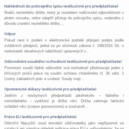
Nahlédnutí do policejního spisu (exkluzivně pro předplatitele)
Rodiči nezletilého dítěte, který je nositelem rodičovské odpovědnosti v
plném rozsahu, nelze odepřít přístup do policejního spisu, vedeného z
důvodu zranění nezletilého dítěte,...
Odpor
Pokud není k podání v elektronické podobě připojen podpis podle
zvláštních předpisů, jedná se po účinnosti zákona č. 298/2016 Sb. o
nedostatek obsahových náležitostí upravených v...
Odůvodnění soudního rozhodnutí (exkluzivně pro předplatitele)
Povinnost soudů řádně odůvodnit svá rozhodnutí představuje jeden z
klíčových prvků práva na soudní ochranu chráněného čl. 36 odst. 1
Listiny základních práv a svobod. Soudy mají...
Opomenuté důkazy (exkluzivně pro předplatitele)
Jedním z nezbytných předpokladů jakéhokoliv – řádného i
mimořádného – vydržení je držba věci. Držba zahrnuje faktické
ovládání věci (corpus possessionis) a současně...
Právo EU (exkluzivně pro předplatitele)
Odmítl-li Nejvyšší soud dovolání stěžovatelky jako nepřípustné ve
vztahu k její námitce ohledně aplikace práva EU s odůvodněním, že na