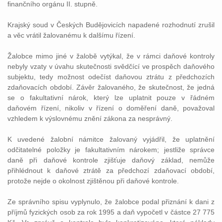
finančního orgánu II. stupně.
Krajský soud v Českých Budějovicích napadené rozhodnutí zrušil
a věc vrátil žalovanému k dalšímu řízení.
Žalobce mimo jiné v žalobě vytýkal, že v rámci daňové kontroly
nebyly vzaty v úvahu skutečnosti svědčící ve prospěch daňového
subjektu, tedy možnost odečíst daňovou ztrátu z předchozích
zdaňovacích období. Závěr žalovaného, že skutečnost, že jedná
se o fakultativní nárok, který lze uplatnit pouze v řádném
daňovém řízení, nikoliv v řízení o doměření daně, považoval
vzhledem k výslovnému znění zákona za nesprávný.
K uvedené žalobní námitce žalovaný vyjádřil, že uplatnění
odčitatelné položky je fakultativním nárokem; jestliže správce
daně při daňové kontrole zjišťuje daňový základ, nemůže
přihlédnout k daňové ztrátě za předchozí zdaňovací období,
protože nejde o okolnost zjištěnou při daňové kontrole.
Ze správního spisu vyplynulo, že žalobce podal přiznání k dani z
příjmů fyzických osob za rok 1995 a daň vypočetl v částce 27 775