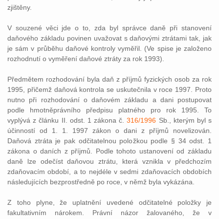
zjištěny.
V souzené věci jde o to, zda byl správce daně při stanovení
daňového základu povinen uvažovat s daňovými ztrátami tak, jak
je sám v průběhu daňové kontroly vyměřil. (Ve spise je založeno
rozhodnutí o vyměření daňové ztráty za rok 1993).
Předmětem rozhodování byla daň z příjmů fyzických osob za rok
1995, přičemž daňová kontrola se uskutečnila v roce 1997. Proto
nutno při rozhodování o daňovém základu a dani postupovat
podle hmotněprávního předpisu platného pro rok 1995. To
vyplývá z článku II. odst. 1 zákona č.
316/1996
Sb., kterým byl s
účinností od 1. 1. 1997 zákon o dani z příjmů novelizován.
Daňová ztráta je pak odčitatelnou položkou podle § 34 odst. 1
zákona o daních z příjmů. Podle tohoto ustanovení od základu
daně lze odečíst daňovou ztrátu, která vznikla v předchozím
zdaňovacím období, a to nejdéle v sedmi zdaňovacích obdobích
následujících bezprostředně po roce, v němž byla vykázána.
Z toho plyne, že uplatnění uvedené odčitatelné položky je
fakultativním nárokem. Právní názor žalovaného, že v