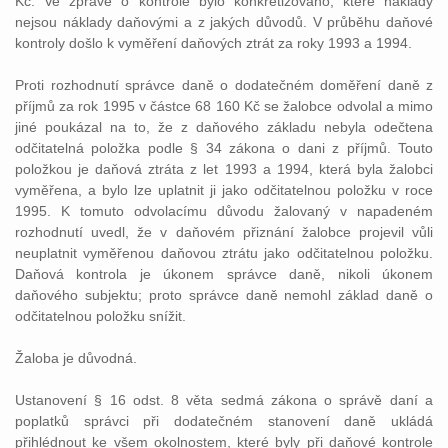
Kč. Ve zprávě o kontrole bylo konkretizováno, které náklady
nejsou náklady daňovými a z jakých důvodů. V průběhu daňové
kontroly došlo k vyměření daňových ztrát za roky 1993 a 1994.
Proti rozhodnutí správce daně o dodatečném doměření daně z
příjmů za rok 1995 v částce 68 160 Kč se žalobce odvolal a mimo
jiné poukázal na to, že z daňového základu nebyla odečtena
odčitatelná položka podle § 34 zákona o dani z příjmů. Touto
položkou je daňová ztráta z let 1993 a 1994, která byla žalobci
vyměřena, a bylo lze uplatnit ji jako odčitatelnou položku v roce
1995. K tomuto odvolacímu důvodu žalovaný v napadeném
rozhodnutí uvedl, že v daňovém přiznání žalobce projevil vůli
neuplatnit vyměřenou daňovou ztrátu jako odčitatelnou položku.
Daňová kontrola je úkonem správce daně, nikoli úkonem
daňového subjektu; proto správce daně nemohl základ daně o
odčitatelnou položku snížit.
Žaloba je důvodná.
Ustanovení § 16 odst. 8 věta sedmá zákona o správě daní a
poplatků správci při dodatečném stanovení daně ukládá
přihlédnout ke všem okolnostem, které byly při daňové kontrole