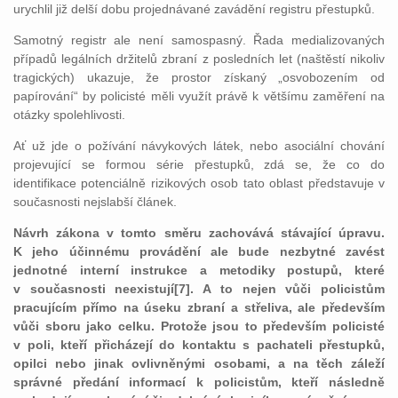
urychlil již delší dobu projednávané zavádění registru přestupků.
Samotný registr ale není samospasný. Řada medializovaných
případů legálních držitelů zbraní z posledních let (naštěstí nikoliv
tragických) ukazuje, že prostor získaný „osvobozením od
papírování“ by policisté měli využít právě k většímu zaměření na
otázky spolehlivosti.
Ať už jde o požívání návykových látek, nebo asociální chování
projevující se formou série přestupků, zdá se, že co do
identifikace potenciálně rizikových osob tato oblast představuje v
současnosti nejslabší článek.
Návrh zákona v tomto směru zachovává stávající úpravu.
K jeho účinnému provádění ale bude nezbytné zavést
jednotné interní instrukce a metodiky postupů, které
v současnosti neexistují[7]. A to nejen vůči policistům
pracujícím přímo na úseku zbraní a střeliva, ale především
vůči sboru jako celku. Protože jsou to především policisté
v poli, kteří přicházejí do kontaktu s pachateli přestupků,
opilci nebo jinak ovlivněnými osobami, a na těch záleží
správné předání informací k policistům, kteří následně