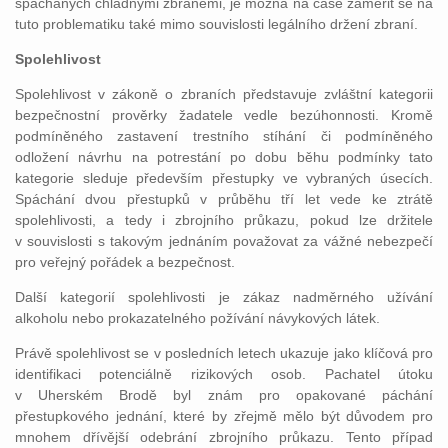
spáchaných chladnými zbraněmi, je možná na čase zaměřit se na
tuto problematiku také mimo souvislosti legálního držení zbraní.
Spolehlivost
Spolehlivost v zákoně o zbraních představuje zvláštní kategorii
bezpečnostní prověrky žadatele vedle bezúhonnosti. Kromě
podmíněného zastavení trestního stíhání či podmíněného
odložení návrhu na potrestání po dobu běhu podmínky tato
kategorie sleduje především přestupky ve vybraných úsecích.
Spáchání dvou přestupků v průběhu tří let vede ke ztrátě
spolehlivosti, a tedy i zbrojního průkazu, pokud lze držitele
v souvislosti s takovým jednáním považovat za vážné nebezpečí
pro veřejný pořádek a bezpečnost.
Další kategorií spolehlivosti je zákaz nadměrného užívání
alkoholu nebo prokazatelného požívání návykových látek.
Právě spolehlivost se v posledních letech ukazuje jako klíčová pro
identifikaci potenciálně rizikových osob. Pachatel útoku
v Uherském Brodě byl znám pro opakované páchání
přestupkového jednání, které by zřejmě mělo být důvodem pro
mnohem dřívější odebrání zbrojního průkazu. Tento případ