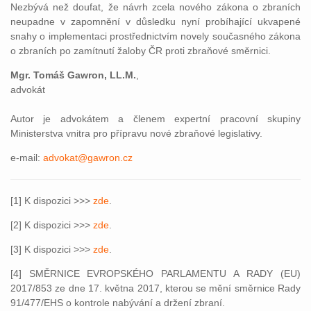
Nezbývá než doufat, že návrh zcela nového zákona o zbraních
neupadne v zapomnění v důsledku nyní probíhající ukvapené
snahy o implementaci prostřednictvím novely současného zákona
o zbraních po zamítnutí žaloby ČR proti zbraňové směrnici.
Mgr. Tomáš Gawron, LL.M.
,
advokát
Autor je advokátem a členem expertní pracovní skupiny
Ministerstva vnitra pro přípravu nové zbraňové legislativy.
e-mail:
advokat@gawron.cz
[1] K dispozici >>>
zde
.
[2] K dispozici >>>
zde
.
[3] K dispozici >>>
zde
.
[4] SMĚRNICE EVROPSKÉHO PARLAMENTU A RADY (EU)
2017/853 ze dne 17. května 2017, kterou se mění směrnice Rady
91/477/EHS o kontrole nabývání a držení zbraní.