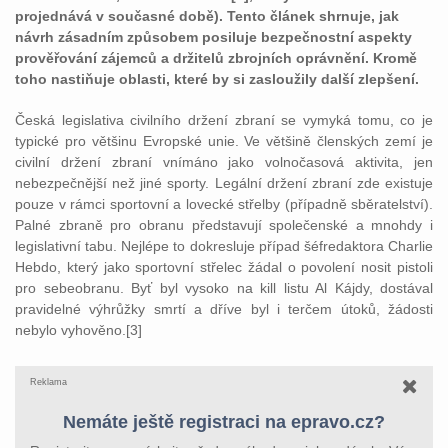
projednává v současné době). Tento článek shrnuje, jak
návrh zásadním způsobem posiluje bezpečnostní aspekty
prověřování zájemců a držitelů zbrojních oprávnění. Kromě
toho nastiňuje oblasti, které by si zasloužily další zlepšení.
Česká legislativa civilního držení zbraní se vymyká tomu, co je
typické pro většinu Evropské unie. Ve většině členských zemí je
civilní držení zbraní vnímáno jako volnočasová aktivita, jen
nebezpečnější než jiné sporty. Legální držení zbraní zde existuje
pouze v rámci sportovní a lovecké střelby (případně sběratelství).
Palné zbraně pro obranu představují společenské a mnohdy i
legislativní tabu. Nejlépe to dokresluje případ šéfredaktora Charlie
Hebdo, který jako sportovní střelec žádal o povolení nosit pistoli
pro sebeobranu. Byť byl vysoko na kill listu Al Kájdy, dostával
pravidelné výhrůžky smrtí a dříve byl i terčem útoků, žádosti
nebylo vyhověno.[3]
Reklama
Nemáte ještě registraci na epravo.cz?