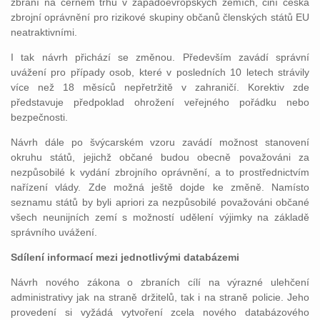
zbraní na černém trhu v západoevropských zemích, činí česká
zbrojní oprávnění pro rizikové skupiny občanů členských států EU
neatraktivními.
I tak návrh přichází se změnou. Především zavádí správní
uvážení pro případy osob, které v posledních 10 letech strávily
více než 18 měsíců nepřetržitě v zahraničí. Korektiv zde
představuje předpoklad ohrožení veřejného pořádku nebo
bezpečnosti.
Návrh dále po švýcarském vzoru zavádí možnost stanovení
okruhu států, jejichž občané budou obecně považováni za
nezpůsobilé k vydání zbrojního oprávnění, a to prostřednictvím
nařízení vlády. Zde možná ještě dojde ke změně. Namísto
seznamu států by byli apriori za nezpůsobilé považováni občané
všech neunijních zemí s možností udělení výjimky na základě
správního uvážení.
Sdílení informací mezi jednotlivými databázemi
Návrh nového zákona o zbraních cílí na výrazné ulehčení
administrativy jak na straně držitelů, tak i na straně policie. Jeho
provedení si vyžádá vytvoření zcela nového databázového