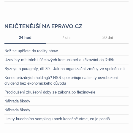
NEJČTENĚJŠÍ NA EPRAVO.CZ
24 hod
7 dní
30 dní
Než se upíšete do reality show
Uzavírky místních i účelových komunikací a zřizování objížděk
Byznys a paragrafy, díl 39.: Jak na organizační změny ve společnosti
Konec prázdných holdingů? NSS upozorňuje na limity osvobození
dividend bez ekonomického důvodu
Prodloužení zkušební doby ze zákona po flexinovele
Náhrada škody
Náhrada škody
Limity hudebního samplingu aneb konečně víme, co je pastiš