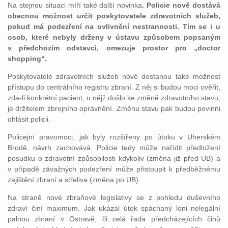
Na stejnou situaci míří také další novinka
. Policie nově dostává
obecnou možnost určit poskytovatele zdravotních služeb,
pokud má podezření na ovlivnění nestrannosti. Tím se i u
osob, které nebyly drženy v ústavu způsobem popsaným
v předchozím odstavci, omezuje prostor pro „doctor
shopping“.
Poskytovatelé zdravotních služeb nově dostanou také možnost
přístupu do centrálního registru zbraní. Z něj si budou moci ověřit,
zda-li konkrétní pacient, u nějž došlo ke změně zdravotního stavu,
je držitelem zbrojního oprávnění. Změnu stavu pak budou povinni
ohlásit policii.
Policejní pravomoci, jak byly rozšířeny po útoku v Uherském
Brodě, návrh zachovává. Policie tedy může nařídit předložení
posudku o zdravotní způsobilosti kdykoliv (změna již před UB) a
v případě závažných podezření může přistoupit k předběžnému
zajištění zbraní a střeliva (změna po UB).
Na straně nové zbraňové legislativy se z pohledu duševního
zdraví činí maximum. Jak ukázal útok spáchaný loni nelegální
palnou zbraní v Ostravě, či celá řada předcházejících činů