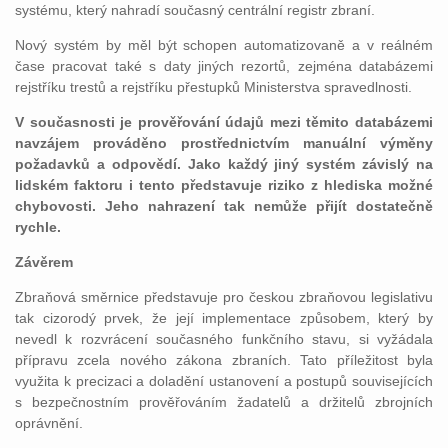
systému, který nahradí současný centrální registr zbraní.
Nový systém by měl být schopen automatizovaně a v reálném
čase pracovat také s daty jiných rezortů, zejména databázemi
rejstříku trestů a rejstříku přestupků Ministerstva spravedlnosti.
V současnosti je prověřování údajů mezi těmito databázemi
navzájem prováděno prostřednictvím manuální výměny
požadavků a odpovědí. Jako každý jiný systém závislý na
lidském faktoru i tento představuje riziko z hlediska možné
chybovosti. Jeho nahrazení tak nemůže přijít dostatečně
rychle.
Závěrem
Zbraňová směrnice představuje pro českou zbraňovou legislativu
tak cizorodý prvek, že její implementace způsobem, který by
nevedl k rozvrácení současného funkčního stavu, si vyžádala
přípravu zcela nového zákona zbraních. Tato příležitost byla
využita k precizaci a doladění ustanovení a postupů souvisejících
s bezpečnostním prověřováním žadatelů a držitelů zbrojních
oprávnění.