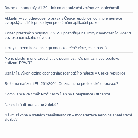
Byznys a paragrafy, díl 39.: Jak na organizační změny ve společnosti
Aktuální vývoj odpadového práva v České republice: od implementace
evropských cílů k praktickým problémům aplikační praxe
Konec prázdných holdingů? NSS upozorňuje na limity osvobození dividend
bez ekonomického důvodu
Limity hudebního samplingu aneb konečně víme, co je pastiš
Méně plastu, méně vzduchu, víc povinností. Co přináší nové obalové
nařízení PPWR?
Uznání a výkon cizího obchodního rozhodčího nálezu v České republice
Reforma nařízení EU 261/2004: Co znamená pro letecké dopravce?
Compliance ve firmě: Proč nestojí jen na Compliance Officerovi
Jak se bránit hromadné žalobě?
Návrh zákona o státních zaměstnancích – modernizace nebo oslabení státní
služby?