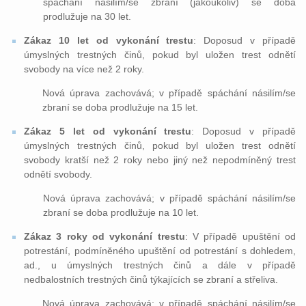
spáchání násilím/se zbraní (jakoukoliv) se doba
prodlužuje na 30 let.
Zákaz 10 let od vykonání trestu
: Doposud v případě
úmyslných trestných činů, pokud byl uložen trest odnětí
svobody na více než 2 roky.
Nová úprava zachovává; v případě spáchání násilím/se
zbraní se doba prodlužuje na 15 let.
Zákaz 5 let od vykonání trestu
: Doposud v případě
úmyslných trestných činů, pokud byl uložen trest odnětí
svobody kratší než 2 roky nebo jiný než nepodmíněný trest
odnětí svobody.
Nová úprava zachovává; v případě spáchání násilím/se
zbraní se doba prodlužuje na 10 let.
Zákaz 3 roky od vykonání trestu
: V případě upuštění od
potrestání, podmíněného upuštění od potrestání s dohledem,
ad., u úmyslných trestných činů a dále v případě
nedbalostních trestných činů týkajících se zbraní a střeliva.
Nová úprava zachovává; v případě spáchání násilím/se