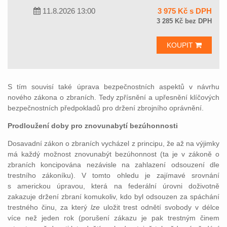
11.8.2026 13:00
3 975 Kč s DPH
3 285 Kč bez DPH
KOUPIT
S tím souvisí také úprava bezpečnostních aspektů v návrhu
nového zákona o zbraních. Tedy zpřísnění a upřesnění klíčových
bezpečnostních předpokladů pro držení zbrojního oprávnění.
Prodloužení doby pro znovunabytí bezúhonnosti
Dosavadní zákon o zbraních vycházel z principu, že až na výjimky
má každý možnost znovunabýt bezúhonnost (ta je v zákoně o
zbraních koncipována nezávisle na zahlazení odsouzení dle
trestního zákoníku). V tomto ohledu je zajímavé srovnání
s americkou úpravou, která na federální úrovni doživotně
zakazuje držení zbraní komukoliv, kdo byl odsouzen za spáchání
trestného činu, za který
lze
uložit trest odnětí svobody v délce
více než jeden rok (porušení zákazu je pak trestným činem