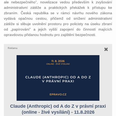
ale nebezpečného“, novelizace vedou především k zvyšování
administrativní zátěže a praktických překážek k přístupu ke
zbraním. Česká republika se v rámci návrhu nového zákona
vydává opačnou cestou, přičemž od snížení administrativní
zátěže si slibuje uvolnění prostoru pro policisty na úseku zbraní
od „papírování“ a jejich vyšší zapojení do činností majících
opravdovou přidanou hodnotu pro zajištění bezpečnosti.
Reklama
Claude (Anthropic) od A do Z v právní praxi
(online - živé vysílání) - 11.8.2026