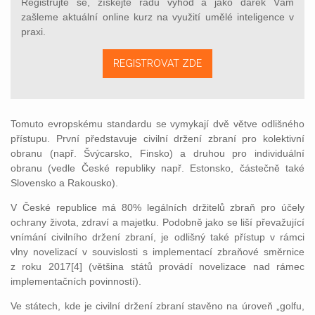
Registrujte se, získejte řadu výhod a jako dárek Vám
zašleme aktuální online kurz na využití umělé inteligence v
praxi.
REGISTROVAT ZDE
Tomuto evropskému standardu se vymykají dvě větve odlišného
přístupu. První představuje civilní držení zbraní pro kolektivní
obranu (např. Švýcarsko, Finsko) a druhou pro individuální
obranu (vedle České republiky např. Estonsko, částečně také
Slovensko a Rakousko).
V České republice má 80% legálních držitelů zbraň pro účely
ochrany života, zdraví a majetku. Podobně jako se liší převažující
vnímání civilního držení zbraní, je odlišný také přístup v rámci
vlny novelizací v souvislosti s implementací zbraňové směrnice
z roku 2017[4] (většina států provádí novelizace nad rámec
implementačních povinností).
Ve státech, kde je civilní držení zbraní stavěno na úroveň „golfu,