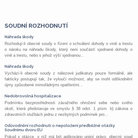
SOUDNÍ ROZHODNUTÍ
Náhrada škody
Rozhodují-li obecné soudy v řízení o schválení dohody o vině a trestu
o nároku na náhradu škody, který není součástí sjednané dohody o
vině a trestu, nebo s jehož výší sjednanou...
Náhrada škody
Vychází-li obecné soudy z nálezové judikatury pouze formálně, ale
fakticky postupují tak, že vyloučí možnost, aby se mohl odškodnění
újmy způsobené mimořádnými opatřeními...
Nedobrovolná hospitalizace
Podmínku bezprostřednosti závažného ohrožení sebe nebo svého
okolí, která představuje ve smyslu § 38 odst. 1 písm. b) zákona o
zdravotních službách jednu z nezbytných podmínek pro...
Odůvodnění rozhodnutí o nepoložení předběžné otázky
Soudnímu dvoru EU
Pokud v otázce, v níž má být aplikováno unijní právo, obecný soud