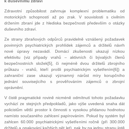
k duševnímu zdraví
Zdravotní způsobilost zahrnuje komplexní problematiku od
motorických schopností až po zrak. V souvislosti s civilním
držením zbraní jde z hlediska bezpečnosti především o otázky
duševního zdraví.
Ze strany zbraňových odpůrců pravidelně vznášený požadavek
povinných psychiatrických prohlídek zájemců a držitelů návrh
nové úpravy nezavádí. Domácí zkušenosti ukazují nízkou
efektivitu (viz případy vrahů – aktivních či bývalých členů
bezpečnostních složek[5], či nejméně dvou držitelů zbrojního
průkazu - vrahů, kteří prošli psychiatrickým vyšetřením[6]) a
zahraniční zase ukazují významný nárůst míry korupčního
jednání souvisejícího s prověřováním zájemců o zbrojní
oprávnění.
V čistě pragmatické rovině nicméně odmítnutí tohoto požadavku
vychází ze stejných předpokladů, jako výše uvedená snaha dát
policistům větší prostor k činnosti s vysokou přidanou hodnotou
namísto současného zahlcení papírováním. Pokud by systém byl
zahlcen 60.000 psychiatrickými vyšetřeními ročně (při 300.000
držitelů a opakování každých pět let), pak by na jednu stranu jistě