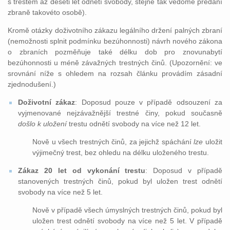
s trestem až deseti let odnětí svobody, stejně tak vědomé předání
zbraně takovéto osobě).
Kromě otázky doživotního zákazu legálního držení palných zbraní
(nemožnosti splnit podmínku bezúhonnosti) návrh nového zákona
o zbraních pozměňuje také délku dob pro znovunabytí
bezúhonnosti u méně závažných trestných činů. (Upozornění: ve
srovnání níže s ohledem na rozsah článku provádím zásadní
zjednodušení.)
Doživotní zákaz
: Doposud pouze v případě odsouzení za
vyjmenované nejzávažnější trestné činy, pokud současně
došlo k uložení
trestu odnětí svobody na více než 12 let.
Nově u všech trestných činů, za jejichž spáchání
lze
uložit
výjimečný trest, bez ohledu na délku uloženého trestu.
Zákaz 20 let od vykonání trestu
: Doposud v případě
stanovených trestných činů, pokud byl uložen trest odnětí
svobody na více než 5 let.
Nově v případě všech úmyslných trestných činů, pokud byl
uložen trest odnětí svobody na více než 5 let. V případě