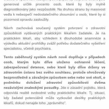
generoval určité procento osob, které by byly mylně
diagnostikovány jako nezpůsobilé. Na druhou stranu by masovost
vedla k nebezpečí nedostatečného zkoumání u osob, které by si
pozornost opravdu zasloužily.
Návrh zachovává současný systém potvrzení o zdravotní
způsobilosti vydávaných praktickým lékařem žadatele. Je na
praktickém lékaři, aby vzhledem k dlouhodobé anamnéze a
výsledku aktuální prohlídky zvážil potřebu dodatečného vyšetření
specialistou, včetně psychiatra.
Tento zaběhnutý systém návrh nově doplňuje v případech
osob, kterým bylo dříve uloženo ochranné léčení,
zabezpečovací detence, nebo které byly dříve drženy ve
zdravotním ústavu bez svého souhlasu, protože ohrožovaly
bezprostředně a závažným způsobem sebe nebo své okolí, o
podmínku doložení zdravotní způsobilosti dvěma
nezávislými znaleckými posudky.
Jde o zásadní pojistku, která
odpovídá realitě svobodné volby praktického lékaře. Tj. situaci,
kdy žadatel potenciálně může vyzkoušet desítky praktických
lékařů, dokud nenajde toho „správného“.