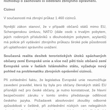
rozhodují o zachování či odebrání zbrojního oprávnění.
Cizinci
V současnosti má zbrojní průkaz 1.460 cizinců.
Nynější zákon stanoví, že v případě občanů států mimo EU,
Schengenskou úmluvu, NATO (dále osob s trvalým pobytem,
jejich rodinných příslušníků s dlouhodobým pobytem, azylantů)
má policie při vydávání zbrojního průkazu široké pole působnosti
při uplatňování správního uvážení.
Současná realita desítek teroristických útoků spáchaných
občany zemí Evropské unie a více než pěti tisíc občanů zemí
Evropské unie v řadách Islámského státu, vyžaduje nový
pohled na problematiku zbrojních oprávnění cizinců.
Při zohlednění faktu, že legislativa Evropské unie neumožňuje
zavedení pravidel, která by byla pro občany členských států EU
přísnější než pro české občany, je nutno konstatovat, že hlavní
bezpečnostní záruku v tomto směru představuje odlišnost
českého jazyka. Požadavek absolvování zkoušky odborné
způsobilosti v češtině, při zohlednění nízkých cen nelegálních