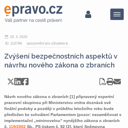
Menu
20. 3. 2020
ID: 110798
upozornění pro uživatele
Zvýšení bezpečnostních aspektů v
návrhu nového zákona o zbraních
Návrh nového zákona o zbraních [1] připravený expertní
pracovní skupinou při Ministerstvu vnitra doznává své
finální podoby a později v průběhu letošního roku bude
předložen ke schválení Parlamentem (pozor: nezaměňovat s
implementační „mininovelou“ nynějšího zákona o zbraních
č.
119/2002
Sb., PS tiskem č. 92 [2], který Sněmovna