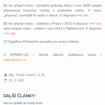
[5] Viz případ vraha – bývalého policisty, který v roce 2005 údajně
připravoval masovou vraždu v pražském metru. V rámci
„přípravy“ zavraždil tři osoby v lesích. K dispozici >>>
zde
.
[6] Viz případ vraha – stalkera v Praze v 2015 k dispozici >>>
zde
nebo případ vraha - učitele v roce 2013 v Raškovicích. K dispozici
>>>
zde
.
[7] Vyjádření Policejního prezidia pro autora článku.
© EPRAVO.CZ – Sbírka zákonů, judikatura, právo |
www.epravo.cz
Mgr. Tomáš Gawron, LL.M.
20. 3. 2020
DALŠÍ ČLÁNKY:
Než se upíšete do reality show