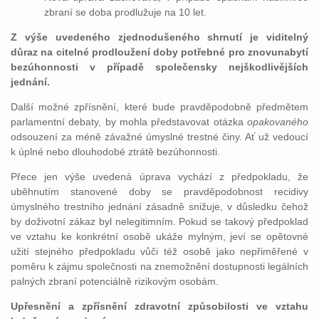
zbraní se doba prodlužuje na 10 let.
Z výše uvedeného zjednodušeného shrnutí je viditelný
důraz na citelné prodloužení doby potřebné pro znovunabytí
bezúhonnosti v případě společensky nejškodlivějších
jednání.
Další možné zpřísnění, které bude pravděpodobně předmětem
parlamentní debaty, by mohla představovat otázka
opakovaného
odsouzení za méně závažné úmyslné trestné činy. Ať už vedoucí
k úplné nebo dlouhodobé ztrátě bezúhonnosti.
Přece jen výše uvedená úprava vychází z předpokladu, že
uběhnutím stanovené doby se pravděpodobnost recidivy
úmyslného trestního jednání zásadně snižuje, v důsledku čehož
by doživotní zákaz byl nelegitimním. Pokud se takový předpoklad
ve vztahu ke konkrétní osobě ukáže mylným, jeví se opětovné
užití stejného předpokladu vůči též osobě jako nepřiměřené v
poměru k zájmu společnosti na znemožnění dostupnosti legálních
palných zbraní potenciálně rizikovým osobám.
Upřesnění a zpřísnění zdravotní způsobilosti ve vztahu