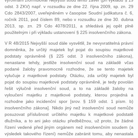
vyrovnání zformuloval Nejvyšší soud tento závěr (při výkladu § 19
odst. 3 ZKV) např. v rozsudku ze dne 22. října 2009, sp. zn. 29
Cdo 2843/2007, uveřejněném v časopise Soudní judikatura č. 6,
ročník 2011, pod číslem 89, nebo v rozsudku ze dne 30. dubna
2013, sp. zn. 29 Cdo 4078/2011, a shledává jej opět plně
použitelným i při výkladu ustanovení § 225 insolvenčního zákona.
V R 48/2015 Nejvyšší soud dále vysvětlil, že nevyvratitelná právní
domněnka, že určitý majetek byl pojat do soupisu majetkové
podstaty oprávněně (§ 225 odst. 3 insolvenčního zákona),
nenastane tehdy, jestliže insolvenční soud na základě včas
podané žaloby pravomocně rozhodne, že se tento majetek
vylučuje z majetkové podstaty. Otázku, zda určitý majetek byl
pojat do soupisu majetkové podstaty oprávněně, je tedy povolán
řešit výlučně insolvenční soud, a to na základě žaloby na
vyloučení majetku z majetkové podstaty, kterou projedná a
rozhodne jako incidenční spor [srov. § 159 odst. 1 písm. b)
insolvenčního zákona]. Nikdo jiný než insolvenční soud nemůže
posuzovat příslušnost určitého majetku k majetkové podstatě
dlužníka, a to ani jako otázku předběžnou, už proto, že žádné
řízení vedené před jiným orgánem než insolvenčním soudem (a
výsledek takového řízení) nemůže zabránit tomu, aby nenastala