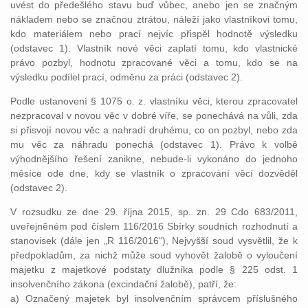
uvést do předešlého stavu buď vůbec, anebo jen se značným
nákladem nebo se značnou ztrátou, náleží jako vlastníkovi tomu,
kdo materiálem nebo prací nejvíc přispěl hodnotě výsledku
(odstavec 1). Vlastník nové věci zaplatí tomu, kdo vlastnické
právo pozbyl, hodnotu zpracované věci a tomu, kdo se na
výsledku podílel prací, odměnu za práci (odstavec 2).
Podle ustanovení § 1075 o. z. vlastníku věci, kterou zpracovatel
nezpracoval v novou věc v dobré víře, se ponechává na vůli, zda
si přisvojí novou věc a nahradí druhému, co on pozbyl, nebo zda
mu věc za náhradu ponechá (odstavec 1). Právo k volbě
výhodnějšího řešení zanikne, nebude-li vykonáno do jednoho
měsíce ode dne, kdy se vlastník o zpracování věcí dozvěděl
(odstavec 2).
V rozsudku ze dne 29. října 2015, sp. zn. 29 Cdo 683/2011,
uveřejněném pod číslem 116/2016 Sbírky soudních rozhodnutí a
stanovisek (dále jen „R 116/2016“), Nejvyšší soud vysvětlil, že k
předpokladům, za nichž může soud vyhovět žalobě o vyloučení
majetku z majetkové podstaty dlužníka podle § 225 odst. 1
insolvenčního zákona (excindační žalobě), patří, že:
a) Označený majetek byl insolvenčním správcem příslušného