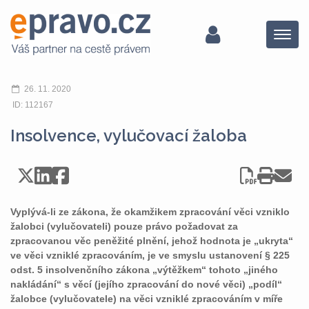
Menu
26. 11. 2020
ID: 112167
Insolvence, vylučovací žaloba
Vyplývá-li ze zákona, že okamžikem zpracování věci vzniklo
žalobci (vylučovateli) pouze právo požadovat za
zpracovanou věc peněžité plnění, jehož hodnota je „ukryta“
ve věci vzniklé zpracováním, je ve smyslu ustanovení § 225
odst. 5 insolvenčního zákona „výtěžkem“ tohoto „jiného
nakládání“ s věcí (jejího zpracování do nové věci) „podíl“
žalobce (vylučovatele) na věci vzniklé zpracováním v míře