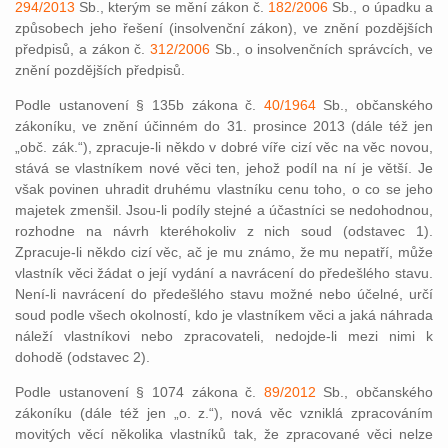
294/2013
Sb., kterým se mění zákon č.
182/2006
Sb., o úpadku a
způsobech jeho řešení (insolvenční zákon), ve znění pozdějších
předpisů, a zákon č.
312/2006
Sb., o insolvenčních správcích, ve
znění pozdějších předpisů.
Podle ustanovení § 135b zákona č.
40/1964
Sb., občanského
zákoníku, ve znění účinném do 31. prosince 2013 (dále též jen
„obč. zák.“), zpracuje-li někdo v dobré víře cizí věc na věc novou,
stává se vlastníkem nové věci ten, jehož podíl na ní je větší. Je
však povinen uhradit druhému vlastníku cenu toho, o co se jeho
majetek zmenšil. Jsou-li podíly stejné a účastníci se nedohodnou,
rozhodne na návrh kteréhokoliv z nich soud (odstavec 1).
Zpracuje-li někdo cizí věc, ač je mu známo, že mu nepatří, může
vlastník věci žádat o její vydání a navrácení do předešlého stavu.
Není-li navrácení do předešlého stavu možné nebo účelné, určí
soud podle všech okolností, kdo je vlastníkem věci a jaká náhrada
náleží vlastníkovi nebo zpracovateli, nedojde-li mezi nimi k
dohodě (odstavec 2).
Podle ustanovení § 1074 zákona č.
89/2012
Sb., občanského
zákoníku (dále též jen „o. z.“), nová věc vzniklá zpracováním
movitých věcí několika vlastníků tak, že zpracované věci nelze