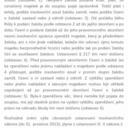
soudu (odstavec 2). Nebyla-li žaloba podána včas, platí, že
označený majetek je do soupisu pojat oprávněně. Totéž platí i
tehdy, jestliže insolvenční soud žalobu zamítl, nebo jestliže řízení
o žalobě zastavil nebo ji odmítl (odstavec 3). Od počátku běhu
lhůty k podání žaloby podle odstavce 2 až do jejího skončení a po
dobu řízení o podané žalobě až do jeho pravomocného skončení
nesmí insolvenční správce zpeněžit majetek, který je předmětem
žaloby, ani s ním jinak nakládat, ledaže tím odvrací újmu tomuto
majetku bezprostředně hrozící nebo jestliže tak po podání žaloby
činí se souhlasem žalobce. Ustanovení § 217 tím není dotčeno
(odstavec 4). Před pravomocným skončením řízení o žalobě lze
ke zpeněžení nebo jinému nakládání s majetkem podle odstavce
4 přistoupit, jestliže insolvenční soud v prvním stupni žalobu
zamítl, řízení o ní zastavil nebo ji odmítl. Z výtěžku zpeněžení
nebo jiného nakládání s takovým majetkem mohou být věřitelé
uspokojeni až po pravomocném skončení řízení o žalobě
(odstavec 5). Byla-li zpeněžena věc, která neměla být pojata do
soupisu, má její vlastník právo na vydání výtěžku zpeněžení; jeho
právo na náhradu škody tím není dotčeno (odstavec 6).
Rozhodné znění výše citovaných ustanovení insolvenčního
zákona (do 31. prosince 2013), plyne z ustanovení čl. II zákona č.