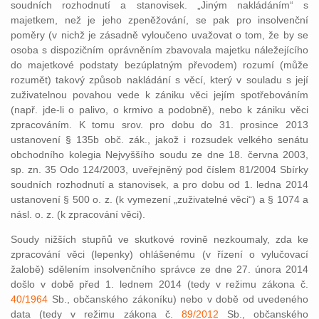
soudních rozhodnutí a stanovisek. „Jiným nakládáním“ s
majetkem, než je jeho zpeněžování, se pak pro insolvenční
poměry (v nichž je zásadně vyloučeno uvažovat o tom, že by se
osoba s dispozičním oprávněním zbavovala majetku náležejícího
do majetkové podstaty bezúplatným převodem) rozumí (může
rozumět) takový způsob nakládání s věcí, který v souladu s její
zuživatelnou povahou vede k zániku věci jejím spotřebováním
(např. jde-li o palivo, o krmivo a podobně), nebo k zániku věci
zpracováním. K tomu srov. pro dobu do 31. prosince 2013
ustanovení § 135b obč. zák., jakož i rozsudek velkého senátu
obchodního kolegia Nejvyššího soudu ze dne 18. června 2003,
sp. zn. 35 Odo 124/2003, uveřejněný pod číslem 81/2004 Sbírky
soudních rozhodnutí a stanovisek, a pro dobu od 1. ledna 2014
ustanovení § 500 o. z. (k vymezení „zuživatelné věci“) a § 1074 a
násl. o. z. (k zpracování věci).
Soudy nižších stupňů ve skutkové rovině nezkoumaly, zda ke
zpracování věci (lepenky) ohlášenému (v řízení o vylučovací
žalobě) sdělením insolvenčního správce ze dne 27. února 2014
došlo v době před 1. lednem 2014 (tedy v režimu zákona č.
40/1964
Sb., občanského zákoníku) nebo v době od uvedeného
data (tedy v režimu zákona č.
89/2012
Sb., občanského