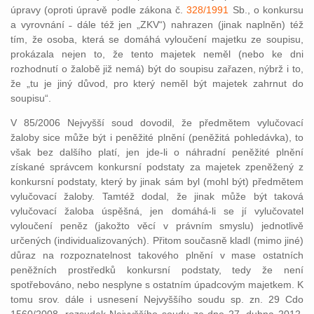
úpravy (oproti úpravě podle zákona č.
328/1991
Sb., o konkursu
a vyrovnání ˗ dále též jen „ZKV“) nahrazen (jinak naplněn) též
tím, že osoba, která se domáhá vyloučení majetku ze soupisu,
prokázala nejen to, že tento majetek neměl (nebo ke dni
rozhodnutí o žalobě již nemá) být do soupisu zařazen, nýbrž i to,
že „tu je jiný důvod, pro který neměl být majetek zahrnut do
soupisu“.
V 85/2006 Nejvyšší soud dovodil, že předmětem vylučovací
žaloby sice může být i peněžité plnění (peněžitá pohledávka), to
však bez dalšího platí, jen jde-li o náhradní peněžité plnění
získané správcem konkursní podstaty za majetek zpeněžený z
konkursní podstaty, který by jinak sám byl (mohl být) předmětem
vylučovací žaloby. Tamtéž dodal, že jinak může být taková
vylučovací žaloba úspěšná, jen domáhá-li se jí vylučovatel
vyloučení peněz (jakožto věcí v právním smyslu) jednotlivě
určených (individualizovaných). Přitom současně kladl (mimo jiné)
důraz na rozpoznatelnost takového plnění v mase ostatních
peněžních prostředků konkursní podstaty, tedy že není
spotřebováno, nebo nesplyne s ostatním úpadcovým majetkem. K
tomu srov. dále i usnesení Nejvyššího soudu sp. zn. 29 Cdo