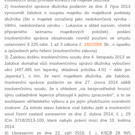
insolvenční soud prohlásil konkurs na majetek dlužníka.
2) Insolvenční správce dlužníka podáním ze dne 3. října 2013
vyrozuměl žalobce o soupisu majetku do majetkové podstaty
dlužníka (šlo o majetek označený jako nedokončená výroba -
Větřní, nedokončená výrobu - Lukavice a sklad surovin, včetně
připojeného seznamu majetkových položek); podání
insolvenčního správce obsahovalo rovněž poučení ve smyslu
ustanovení § 225 odst. 1 až 3 zákona č.
182/2006
Sb., o úpadku
a způsobech jeho řešení (insolvenčního zákona).
3) Žalobou došlou insolvenčnímu soudu dne 4. listopadu 2013 se
žalobce domáhal vůči insolvenčnímu správci dlužníka vyloučení
věci (497,485 tun lepenky, skladová položka 4.01 − dále jen
„lepenka“), s tím, že není majetkem dlužníka, ale žalobce.
Insolvenční správce podáním ze dne 27. února 2014 sdělil
insolvenčnímu soudu, že s ohledem „na bezprostředně hrozící
újmu uskladněné lepence přistoupil k jejímu zpracování“, a to se
souhlasem věřitelského výboru a po jejím předchozím oceněním
znalcem. Za tohoto stavu žalobce vzal žalobu zpět a insolvenční
soud řízení zastavil usnesením ze dne 2. dubna 2014, č. j. 29
ICm 3718/2013-100, které nabylo právní moci dne 10. května
2014.
4) Usnesením ze dne 22. září 2016, č. j. KSCB 28 INS