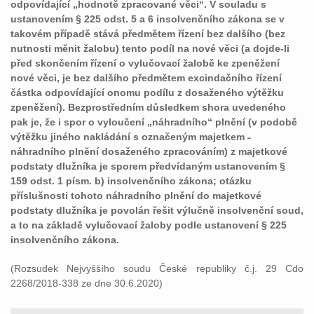
odpovídající „hodnotě zpracované věci“. V souladu s
ustanovením § 225 odst. 5 a 6 insolvenčního zákona se v
takovém případě stává předmětem řízení bez dalšího (bez
nutnosti měnit žalobu) tento podíl na nové věci (a dojde-li
před skončením řízení o vylučovací žalobě ke zpeněžení
nové věci, je bez dalšího předmětem excindačního řízení
částka odpovídající onomu podílu z dosaženého výtěžku
zpeněžení). Bezprostředním důsledkem shora uvedeného
pak je, že i spor o vyloučení „náhradního“ plnění (v podobě
výtěžku jiného nakládání s označeným majetkem ˗
náhradního plnění dosaženého zpracováním) z majetkové
podstaty dlužníka je sporem předvídaným ustanovením §
159 odst. 1 písm. b) insolvenčního zákona; otázku
příslušnosti tohoto náhradního plnění do majetkové
podstaty dlužníka je povolán řešit výlučně insolvenční soud,
a to na základě vylučovací žaloby podle ustanovení § 225
insolvenčního zákona.
(Rozsudek Nejvyššího soudu České republiky č.j. 29 Cdo
2268/2018-338 ze dne 30.6.2020)