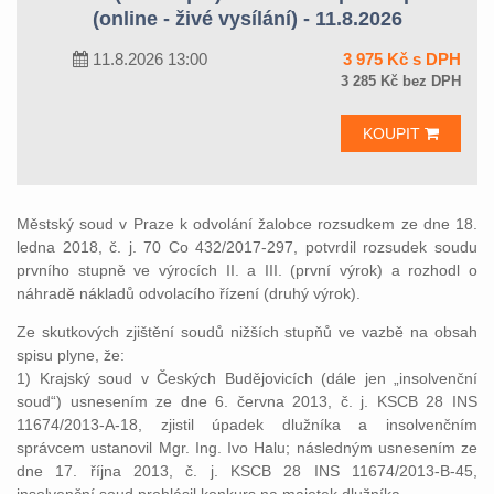
(online - živé vysílání) - 11.8.2026
11.8.2026 13:00
3 975 Kč s DPH
3 285 Kč bez DPH
KOUPIT
Městský soud v Praze k odvolání žalobce rozsudkem ze dne 18.
ledna 2018, č. j. 70 Co 432/2017-297, potvrdil rozsudek soudu
prvního stupně ve výrocích II. a III. (první výrok) a rozhodl o
náhradě nákladů odvolacího řízení (druhý výrok).
Ze skutkových zjištění soudů nižších stupňů ve vazbě na obsah
spisu plyne, že:
1) Krajský soud v Českých Budějovicích (dále jen „insolvenční
soud“) usnesením ze dne 6. června 2013, č. j. KSCB 28 INS
11674/2013-A-18, zjistil úpadek dlužníka a insolvenčním
správcem ustanovil Mgr. Ing. Ivo Halu; následným usnesením ze
dne 17. října 2013, č. j. KSCB 28 INS 11674/2013-B-45,