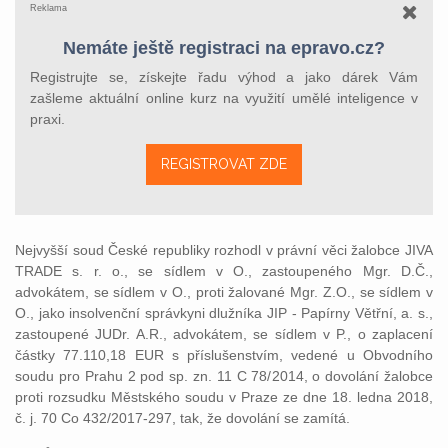
Reklama
Nemáte ještě registraci na epravo.cz?
Registrujte se, získejte řadu výhod a jako dárek Vám
zašleme aktuální online kurz na využití umělé inteligence v
praxi.
REGISTROVAT ZDE
Nejvyšší soud České republiky rozhodl v právní věci žalobce JIVA
TRADE s. r. o., se sídlem v O., zastoupeného Mgr. D.Č.,
advokátem, se sídlem v O., proti žalované Mgr. Z.O., se sídlem v
O., jako insolvenční správkyni dlužníka JIP - Papírny Větřní, a. s.,
zastoupené JUDr. A.R., advokátem, se sídlem v P., o zaplacení
částky 77.110,18 EUR s příslušenstvím, vedené u Obvodního
soudu pro Prahu 2 pod sp. zn. 11 C 78/2014, o dovolání žalobce
proti rozsudku Městského soudu v Praze ze dne 18. ledna 2018,
č. j. 70 Co 432/2017-297, tak, že dovolání se zamítá.