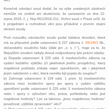
věci.
Konečně odvolací soud dodal, že na výše uvedených závěrech
nemůže nic změnit ani skutečnost, že usnesením ze dne 22.
srpna 2016, č. j. Ncp 651/2016-211, Vrchní soud v Praze určil, že
k projednání a rozhodnutí věci jsou příslušné v prvním stupni
okresní soudy.
Proti rozsudku odvolacího soudu podal žalobce dovolání, které
má za přípustné podle ustanovení § 237 zákona č.
99/1963
Sb.,
občanského soudního řádu (dále jen „o. s. ř.“), maje za to, že
Nejvyšším soudem nebyly dosud zodpovězeny tyto právní otázky:
a) Dopadá ustanovení § 225 odst. 6 insolvenčního zákona na
vydání každého výtěžku (či jakéhokoli jiného prospěchu), který
majetková podstata získala nejen zpeněžením, ale i jakýmkoli
jiným naložením s věcí, která neměla být pojata do soupisu?
b) Zahrnuje ustanovení § 159 odst. 1 písm. b) insolvenčního
zákona mezi incidenční spory jen spory o vydání výtěžku
zpeněžení podle ustanovení § 225 odst. 5 insolvenčního zákona
nebo i spory o vyloučení věci, práva, pohledávky nebo jiné
majetkové hodnoty? Lze za takovou „jinou majetkovou hodnotu“
považovat „výtěžek zpracování“ věci?