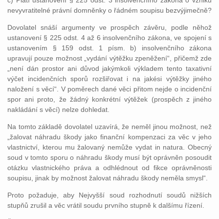
c) Platí ustanovení § 225 odst. 3 insolvenčního zákona o vzniku
nevyvratitelné právní domněnky o řádném soupisu bezvýjimečně?
Dovolatel snáší argumenty ve prospěch závěru, podle něhož
ustanovení § 225 odst. 4 až 6 insolvenčního zákona, ve spojení s
ustanovením § 159 odst. 1 písm. b) insolvenčního zákona
upravují pouze možnost „vydání výtěžku zpeněžení“, přičemž zde
„není dán prostor ani důvod jakýmkoli výkladem tento taxativní
výčet incidenčních sporů rozšiřovat i na jakési výtěžky jiného
naložení s věcí“. V poměrech dané věci přitom nejde o incidenční
spor ani proto, že žádný konkrétní výtěžek (prospěch z jiného
nakládání s věcí) nelze dohledat.
Na tomto základě dovolatel uzavírá, že neměl jinou možnost, než
„žalovat náhradu škody jako finanční kompenzaci za věc v jeho
vlastnictví, kterou mu žalovaný nemůže vydat in natura. Obecný
soud v tomto sporu o náhradu škody musí být oprávněn posoudit
otázku vlastnického práva a odhlédnout od fikce oprávněnosti
soupisu, jinak by možnost žalovat náhradu škody neměla smysl“.
Proto požaduje, aby Nejvyšší soud rozhodnutí soudů nižších
stupňů zrušil a věc vrátil soudu prvního stupně k dalšímu řízení.