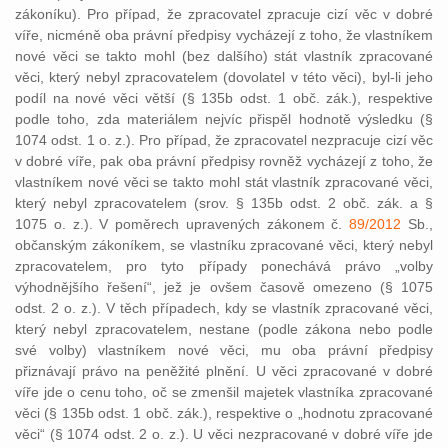
zákoníku). Pro případ, že zpracovatel zpracuje cizí věc v dobré
víře, nicméně oba právní předpisy vycházejí z toho, že vlastníkem
nové věci se takto mohl (bez dalšího) stát vlastník zpracované
věci, který nebyl zpracovatelem (dovolatel v této věci), byl-li jeho
podíl na nové věci větší (§ 135b odst. 1 obč. zák.), respektive
podle toho, zda materiálem nejvíc přispěl hodnotě výsledku (§
1074 odst. 1 o. z.). Pro případ, že zpracovatel nezpracuje cizí věc
v dobré víře, pak oba právní předpisy rovněž vycházejí z toho, že
vlastníkem nové věci se takto mohl stát vlastník zpracované věci,
který nebyl zpracovatelem (srov. § 135b odst. 2 obč. zák. a §
1075 o. z.). V poměrech upravených zákonem č.
89/2012
Sb.,
občanským zákoníkem, se vlastníku zpracované věci, který nebyl
zpracovatelem, pro tyto případy ponechává právo „volby
výhodnějšího řešení“, jež je ovšem časově omezeno (§ 1075
odst. 2 o. z.). V těch případech, kdy se vlastník zpracované věci,
který nebyl zpracovatelem, nestane (podle zákona nebo podle
své volby) vlastníkem nové věci, mu oba právní předpisy
přiznávají právo na peněžité plnění. U věci zpracované v dobré
víře jde o cenu toho, oč se zmenšil majetek vlastníka zpracované
věci (§ 135b odst. 1 obč. zák.), respektive o „hodnotu zpracované
věci“ (§ 1074 odst. 2 o. z.). U věci nezpracované v dobré víře jde