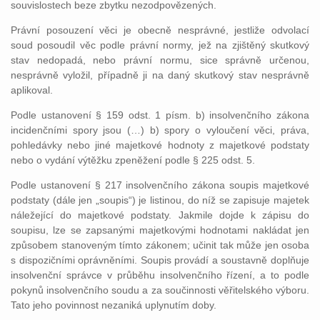
souvislostech beze zbytku nezodpovězených.
Právní posouzení věci je obecně nesprávné, jestliže odvolací
soud posoudil věc podle právní normy, jež na zjištěný skutkový
stav nedopadá, nebo právní normu, sice správně určenou,
nesprávně vyložil, případně ji na daný skutkový stav nesprávně
aplikoval.
Podle ustanovení § 159 odst. 1 písm. b) insolvenčního zákona
incidenčními spory jsou (…) b) spory o vyloučení věci, práva,
pohledávky nebo jiné majetkové hodnoty z majetkové podstaty
nebo o vydání výtěžku zpeněžení podle § 225 odst. 5.
Podle ustanovení § 217 insolvenčního zákona soupis majetkové
podstaty (dále jen „soupis“) je listinou, do níž se zapisuje majetek
náležející do majetkové podstaty. Jakmile dojde k zápisu do
soupisu, lze se zapsanými majetkovými hodnotami nakládat jen
způsobem stanoveným tímto zákonem; učinit tak může jen osoba
s dispozičními oprávněními. Soupis provádí a soustavně doplňuje
insolvenční správce v průběhu insolvenčního řízení, a to podle
pokynů insolvenčního soudu a za součinnosti věřitelského výboru.
Tato jeho povinnost nezaniká uplynutím doby.