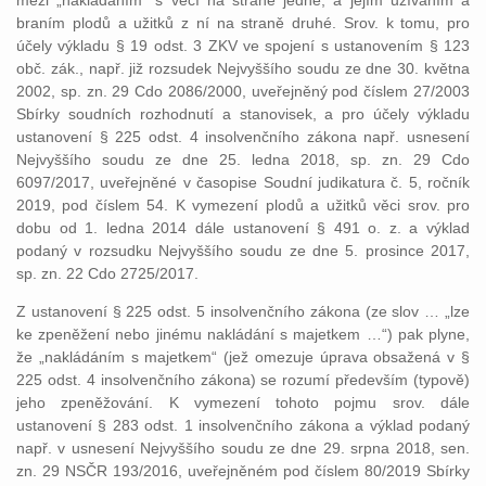
mezi „nakládáním“ s věcí na straně jedné, a jejím užíváním a
braním plodů a užitků z ní na straně druhé. Srov. k tomu, pro
účely výkladu § 19 odst. 3 ZKV ve spojení s ustanovením § 123
obč. zák., např. již rozsudek Nejvyššího soudu ze dne 30. května
2002, sp. zn. 29 Cdo 2086/2000, uveřejněný pod číslem 27/2003
Sbírky soudních rozhodnutí a stanovisek, a pro účely výkladu
ustanovení § 225 odst. 4 insolvenčního zákona např. usnesení
Nejvyššího soudu ze dne 25. ledna 2018, sp. zn. 29 Cdo
6097/2017, uveřejněné v časopise Soudní judikatura č. 5, ročník
2019, pod číslem 54. K vymezení plodů a užitků věci srov. pro
dobu od 1. ledna 2014 dále ustanovení § 491 o. z. a výklad
podaný v rozsudku Nejvyššího soudu ze dne 5. prosince 2017,
sp. zn. 22 Cdo 2725/2017.
Z ustanovení § 225 odst. 5 insolvenčního zákona (ze slov … „lze
ke zpeněžení nebo jinému nakládání s majetkem …“) pak plyne,
že „nakládáním s majetkem“ (jež omezuje úprava obsažená v §
225 odst. 4 insolvenčního zákona) se rozumí především (typově)
jeho zpeněžování. K vymezení tohoto pojmu srov. dále
ustanovení § 283 odst. 1 insolvenčního zákona a výklad podaný
např. v usnesení Nejvyššího soudu ze dne 29. srpna 2018, sen.
zn. 29 NSČR 193/2016, uveřejněném pod číslem 80/2019 Sbírky