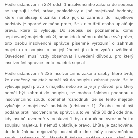
Podle ustanovení § 224 odst. 1 insolvenčního zákona do soupisu
se zapisují i věci, práva, pohledávky a jiné majetkové hodnoty,
které nenáležejí dlužníku nebo jejichž zahrnutí do majetkové
podstaty je sporné zejména proto, že k nim třetí osoba uplatňuje
práva, která to vylučují. Do soupisu se poznamená, komu
sepisovaný majetek náleží, nebo kdo k němu uplatňuje své právo;
tuto osobu insolvenční správce písemně vyrozumí o zahrnutí
majetku do soupisu a na její žádost jí o tom vydá osvědčení.
Osvědčení musí vždy obsahovat i uvedení důvodu, pro který
insolvenční správce tento majetek sepsal.
Podle ustanovení § 225 insolvenčního zákona osoby, které tvrdí,
že označený majetek neměl být do soupisu zahrnut proto, že to
vylučuje jejich právo k majetku nebo že tu je jiný důvod, pro který
neměl být zahrnut do soupisu, se mohou žalobou podanou u
insolvenčního soudu domáhat rozhodnutí, že se tento majetek
vylučuje z majetkové podstaty (odstavec 1). Žaloba musí být
podána proti insolvenčnímu správci, a to ve lhůtě 30 dnů ode dne,
kdy osobě uvedené v odstavci 1 bylo doručeno vyrozumění o
soupisu majetku, k němuž uplatňuje právo. Lhůta je zachována,
dojde-li žaloba nejpozději posledního dne lhůty insolvenčnímu