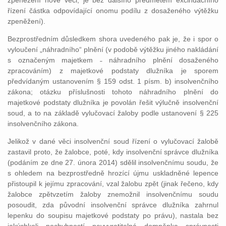
zpeněžení nové věci, je bez dalšího předmětem excindačního
řízení částka odpovídající onomu podílu z dosaženého výtěžku
zpeněžení).
Bezprostředním důsledkem shora uvedeného pak je, že i spor o
vyloučení „náhradního“ plnění (v podobě výtěžku jiného nakládání
s označeným majetkem ˗ náhradního plnění dosaženého
zpracováním) z majetkové podstaty dlužníka je sporem
předvídaným ustanovením § 159 odst. 1 písm. b) insolvenčního
zákona; otázku příslušnosti tohoto náhradního plnění do
majetkové podstaty dlužníka je povolán řešit výlučně insolvenční
soud, a to na základě vylučovací žaloby podle ustanovení § 225
insolvenčního zákona.
Jelikož v dané věci insolvenční soud řízení o vylučovací žalobě
zastavil proto, že žalobce, poté, kdy insolvenční správce dlužníka
(podáním ze dne 27. února 2014) sdělil insolvenčnímu soudu, že
s ohledem na bezprostředně hrozící újmu uskladněné lepence
přistoupil k jejímu zpracování, vzal žalobu zpět (jinak řečeno, kdy
žalobce zpětvzetím žaloby znemožnil insolvenčnímu soudu
posoudit, zda původní insolvenční správce dlužníka zahrnul
lepenku do soupisu majetkové podstaty po právu), nastala bez