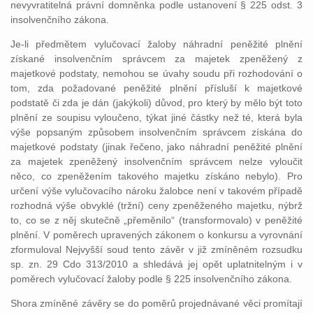
nevyvratitelná právní domněnka podle ustanovení § 225 odst. 3
insolvenčního zákona.
Je-li předmětem vylučovací žaloby náhradní peněžité plnění
získané insolvenčním správcem za majetek zpeněžený z
majetkové podstaty, nemohou se úvahy soudu při rozhodování o
tom, zda požadované peněžité plnění přísluší k majetkové
podstatě či zda je dán (jakýkoli) důvod, pro který by mělo být toto
plnění ze soupisu vyloučeno, týkat jiné částky než té, která byla
výše popsaným způsobem insolvenčním správcem získána do
majetkové podstaty (jinak řečeno, jako náhradní peněžité plnění
za majetek zpeněžený insolvenčním správcem nelze vyloučit
něco, co zpeněžením takového majetku získáno nebylo). Pro
určení výše vylučovacího nároku žalobce není v takovém případě
rozhodná výše obvyklé (tržní) ceny zpeněženého majetku, nýbrž
to, co se z něj skutečně „přeměnilo“ (transformovalo) v peněžité
plnění. V poměrech upravených zákonem o konkursu a vyrovnání
zformuloval Nejvyšší soud tento závěr v již zmíněném rozsudku
sp. zn. 29 Cdo 313/2010 a shledává jej opět uplatnitelným i v
poměrech vylučovací žaloby podle § 225 insolvenčního zákona.
Shora zmíněné závěry se do poměrů projednávané věci promítají