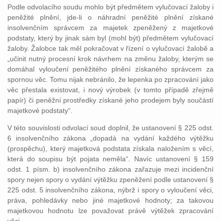
Podle odvolacího soudu mohlo být předmětem vylučovací žaloby i
peněžité plnění, jde-li o náhradní peněžité plnění získané
insolvenčním správcem za majetek zpeněžený z majetkové
podstaty, který by jinak sám byl (mohl být) předmětem vylučovací
žaloby. Žalobce tak měl pokračovat v řízení o vylučovací žalobě a
„učinit nutný procesní krok návrhem na změnu žaloby, kterým se
domáhal vyloučení peněžitého plnění získaného správcem za
spornou věc. Tomu nijak nebránilo, že lepenka po zpracování jako
věc přestala existovat, i nový výrobek (v tomto případě zřejmě
papír) či peněžní prostředky získané jeho prodejem byly součástí
majetkové podstaty“.
V této souvislosti odvolací soud doplnil, že ustanovení § 225 odst.
6 insolvenčního zákona „dopadá na vydání každého výtěžku
(prospěchu), který majetková podstata získala naložením s věcí,
která do soupisu být pojata neměla“. Navíc ustanovení § 159
odst. 1 písm. b) insolvenčního zákona zařazuje mezi incidenční
spory nejen spory o vydání výtěžku zpeněžení podle ustanovení §
225 odst. 5 insolvenčního zákona, nýbrž i spory o vyloučení věci,
práva, pohledávky nebo jiné majetkové hodnoty; za takovou
majetkovou hodnotu lze považovat právě výtěžek zpracování