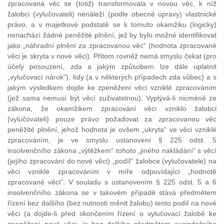
zpracovaná věc se (totiž) transformovala v novou věc, k níž
žalobci (vylučovateli) nenáleží (podle obecné úpravy) vlastnické
právo, a v majetkové podstatě se k tomuto okamžiku (logicky)
nenachází žádné peněžité plnění, jež by bylo možné identifikovat
jako „náhradní plnění za zpracovanou věc“ (hodnota zpracované
věci je skryta v nové věci). Přitom rovněž nemá smyslu čekat (pro
účely posouzení, zda a jakým způsobem lze dále uplatnit
„vylučovací nárok“), kdy (a v některých případech zda vůbec) a s
jakým výsledkem dojde ke zpeněžení věci vzniklé zpracováním
(jež sama nemusí být věcí zuživatelnou). Vyplývá-li nicméně ze
zákona, že okamžikem zpracování věci vzniklo žalobci
(vylučovateli) pouze právo požadovat za zpracovanou věc
peněžité plnění, jehož hodnota je ovšem „ukryta“ ve věci vzniklé
zpracováním, je ve smyslu ustanovení § 225 odst. 5
insolvenčního zákona „výtěžkem“ tohoto „jiného nakládání“ s věcí
(jejího zpracování do nové věci) „podíl“ žalobce (vylučovatele) na
věci vzniklé zpracováním v míře odpovídající „hodnotě
zpracované věci“. V souladu s ustanovením § 225 odst. 5 a 6
insolvenčního zákona se v takovém případě stává předmětem
řízení bez dalšího (bez nutnosti měnit žalobu) tento podíl na nové
věci (a dojde-li před skončením řízení o vylučovací žalobě ke