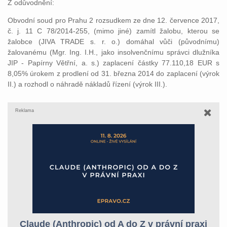
Z odůvodnění:
Obvodní soud pro Prahu 2 rozsudkem ze dne 12. července 2017,
č. j. 11 C 78/2014-255, (mimo jiné) zamítl žalobu, kterou se
žalobce (JIVA TRADE s. r. o.) domáhal vůči (původnímu)
žalovanému (Mgr. Ing. I.H., jako insolvenčnímu správci dlužníka
JIP - Papírny Větřní, a. s.) zaplacení částky 77.110,18 EUR s
8,05% úrokem z prodlení od 31. března 2014 do zaplacení (výrok
II.) a rozhodl o náhradě nákladů řízení (výrok III.).
Reklama
Claude (Anthropic) od A do Z v právní praxi