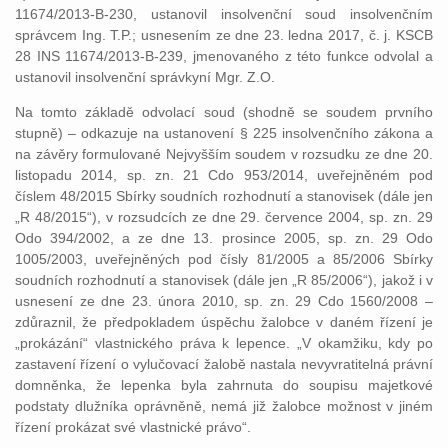
11674/2013-B-230, ustanovil insolvenční soud insolvenčním
správcem Ing. T.P.; usnesením ze dne 23. ledna 2017, č. j. KSCB
28 INS 11674/2013-B-239, jmenovaného z této funkce odvolal a
ustanovil insolvenční správkyní Mgr. Z.O.
Na tomto základě odvolací soud (shodně se soudem prvního
stupně) – odkazuje na ustanovení § 225 insolvenčního zákona a
na závěry formulované Nejvyšším soudem v rozsudku ze dne 20.
listopadu 2014, sp. zn. 21 Cdo 953/2014, uveřejněném pod
číslem 48/2015 Sbírky soudních rozhodnutí a stanovisek (dále jen
„R 48/2015“), v rozsudcích ze dne 29. července 2004, sp. zn. 29
Odo 394/2002, a ze dne 13. prosince 2005, sp. zn. 29 Odo
1005/2003, uveřejněných pod čísly 81/2005 a 85/2006 Sbírky
soudních rozhodnutí a stanovisek (dále jen „R 85/2006“), jakož i v
usnesení ze dne 23. února 2010, sp. zn. 29 Cdo 1560/2008 –
zdůraznil, že předpokladem úspěchu žalobce v daném řízení je
„prokázání“ vlastnického práva k lepence. „V okamžiku, kdy po
zastavení řízení o vylučovací žalobě nastala nevyvratitelná právní
domněnka, že lepenka byla zahrnuta do soupisu majetkové
podstaty dlužníka oprávněně, nemá již žalobce možnost v jiném
řízení prokázat své vlastnické právo“.