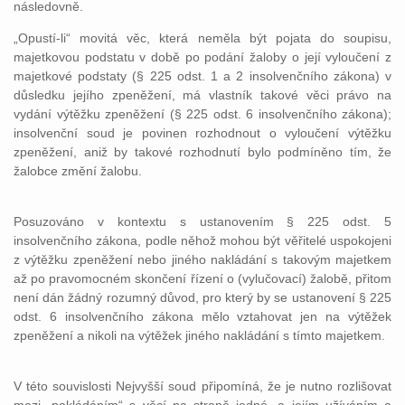
následovně.
„Opustí-li“ movitá věc, která neměla být pojata do soupisu,
majetkovou podstatu v době po podání žaloby o její vyloučení z
majetkové podstaty (§ 225 odst. 1 a 2 insolvenčního zákona) v
důsledku jejího zpeněžení, má vlastník takové věci právo na
vydání výtěžku zpeněžení (§ 225 odst. 6 insolvenčního zákona);
insolvenční soud je povinen rozhodnout o vyloučení výtěžku
zpeněžení, aniž by takové rozhodnutí bylo podmíněno tím, že
žalobce změní žalobu.
Posuzováno v kontextu s ustanovením § 225 odst. 5
insolvenčního zákona, podle něhož mohou být věřitelé uspokojeni
z výtěžku zpeněžení nebo jiného nakládání s takovým majetkem
až po pravomocném skončení řízení o (vylučovací) žalobě, přitom
není dán žádný rozumný důvod, pro který by se ustanovení § 225
odst. 6 insolvenčního zákona mělo vztahovat jen na výtěžek
zpeněžení a nikoli na výtěžek jiného nakládání s tímto majetkem.
V této souvislosti Nejvyšší soud připomíná, že je nutno rozlišovat