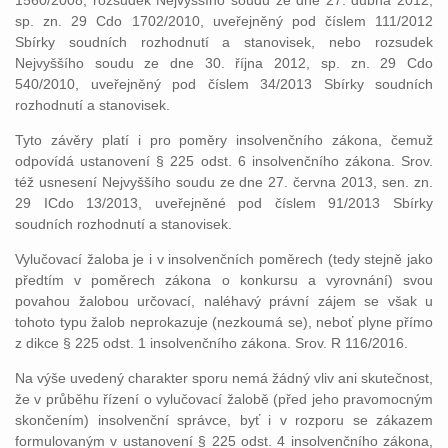
1560/2008, rozsudek Nejvyššího soudu ze dne 27. dubna 2012,
sp. zn. 29 Cdo 1702/2010, uveřejněný pod číslem 111/2012
Sbírky soudních rozhodnutí a stanovisek, nebo rozsudek
Nejvyššího soudu ze dne 30. října 2012, sp. zn. 29 Cdo
540/2010, uveřejněný pod číslem 34/2013 Sbírky soudních
rozhodnutí a stanovisek.
Tyto závěry platí i pro poměry insolvenčního zákona, čemuž
odpovídá ustanovení § 225 odst. 6 insolvenčního zákona. Srov.
též usnesení Nejvyššího soudu ze dne 27. června 2013, sen. zn.
29 ICdo 13/2013, uveřejněné pod číslem 91/2013 Sbírky
soudních rozhodnutí a stanovisek.
Vylučovací žaloba je i v insolvenčních poměrech (tedy stejně jako
předtím v poměrech zákona o konkursu a vyrovnání) svou
povahou žalobou určovací, naléhavý právní zájem se však u
tohoto typu žalob neprokazuje (nezkoumá se), neboť plyne přímo
z dikce § 225 odst. 1 insolvenčního zákona. Srov. R 116/2016.
Na výše uvedený charakter sporu nemá žádný vliv ani skutečnost,
že v průběhu řízení o vylučovací žalobě (před jeho pravomocným
skončením) insolvenční správce, byť i v rozporu se zákazem
formulovaným v ustanovení § 225 odst. 4 insolvenčního zákona,