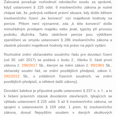
Žalovaná považuje rozhodnutí odvolacího soudu za správné,
když ustanovení § 225 odst. 6 insolvenčního zákona je nutné
chápat tak, že „pokrývá veškeré právní situace, kdy došlo během
insolvenčního řízení „ke konverzi“ cizí majetkové hodnoty na
peníze. Přitom není významné, zda „k této konverzi“ došlo
mimořádným prodejem majetku nebo jinak, typicky při provozu
podniku dlužníka. Takto obdržené peníze jsou výtěžkem
zpeněžení ve smyslu ustanovení § 286 insolvenčního zákona a
vlastník původní majetkové hodnoty má právo na jejich vydání.
Rozhodné znění občanského soudního řádu pro dovolací řízení
(od 30. září 2017) se podává z bodu 2., článku II, části první
zákona č.
296/2017
Sb., kterým se mění zákon č.
99/1963
Sb.,
občanský soudní řád, ve znění pozdějších předpisů, zákon č.
292/2013
Sb., o zvláštních řízeních soudních, ve znění
pozdějších předpisů, a některé další zákony).
Dovolání žalobce je přípustné podle ustanovení § 237 o. s. ř., a to
k řešení právních otázek dovoláním otevřených, týkajících se
výkladu ustanovení § 225 odst. 5 až 6 insolvenčního zákona, ve
spojení s ustanovením § 159 odst. 1 písm. b) insolvenčního
zákona, dosud Nejvyšším soudem v daných skutkových