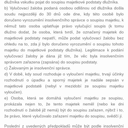
dlužníka vskutku pojat do soupisu majetkové podstaty dlužníka.
b) Vylučovací žaloba podaná osobou odlišnou od dlužníka došla
soudu nejpozději do 30 dnů ode dne, kdy této osobě bylo
doručeno vyrozumění insolvenčního správce o soupisu majetku, k
němuž tato osoba uplatňuje právo vylučující soupis (k tomu
dlužno dodat, že osoba, která tvrdí, že označený majetek do
majetkové podstaty nepatří, může podat vylučovací žalobu bez
ohledu na to, zda jí bylo doručeno vyrozumění o soupisu tohoto
majetku do majetkové podstaty dlužníka). Legitimace k podání
vylučovací žaloby je dána již tím, že věc byla insolvenčním
správcem zařazena (zapsána) do soupisu podstaty.
c) Žalovaným je insolvenční správce.
d) V době, kdy soud rozhoduje o vyloučení majetku, trvají účinky
rozhodnutí o úpadku a sporný majetek je nadále sepsán v
majetkové podstatě (nebyl v mezidobí ze soupisu majetku
vyloučen).
e) Osoba, která se domáhá vyloučení majetku ze soupisu,
prokázala nejen to, že tento majetek neměl (nebo ke dni
rozhodnutí o žalobě již nemá) být do soupisu zařazen, nýbrž i to,
že právo, které vylučovalo zařazení majetku do soupisu, svědčí jí.
Poslední z uvedených předpokladů může být podle insolvenční