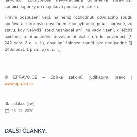
jakýchkoli pochybností nevyvratitelná domněnka správnosti
soupisu lepenky do majetkové podstaty dlužníka.
Právní posouzení věci, na němž rozhodnutí odvolacího soudu
spočívá a které bylo dovoláním zpochybněno, je tak správné; za
stavu, kdy Nejvyšší soud neshledal ani jiné vady řízení, k jejichž
existenci u přípustného dovolání přihlíží z úřední povinnosti (§
242 odst. 3 o. s. ř.), dovolání žalobce zamítl jako nedůvodné [§
243d odst. 1 písm. a) o. s. ř.].
© EPRAVO.CZ – Sbírka zákonů, judikatura, právo |
www.epravo.cz
redakce (jav)
26. 11. 2020
DALŠÍ ČLÁNKY: