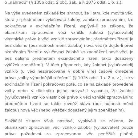
o „náhradu“ (§ 135b odst. 2 obč. zák. a § 1075 odst. 1 o. z.).
Na výše uvedeném základě lze shrnout, že i tam, kde movitá věc,
která je předmětem vylučovací žaloby, zanikne zpracováním, lze
pokračovat v excindačním řízení, vyplývá-li ze zákona, že
okamžikem zpracování věci vzniklo žalobci (vylučovateli)
vlastnické právo k věci vzniklé zpracováním; předmětem řízení je
bez dalšího (bez nutnosti měnit žalobu) nová věc (a dojde-li před
skončením řízení o vylučovací žalobě ke zpeněžení nové věci, je
bez dalšího předmětem excindačního řízení takto dosažený
výtěžek zpeněžení). V těch případech, kdy žalobci (vylučovateli)
vzniklo (u věci nezpracované v dobré víře) časově omezené
právo „volby výhodnějšího řešení“ (§ 1075 odst. 1 a 2 o. z.), lze v
excindačním řízení pokračovat poté, co se na základě provedené
volby nebo v důsledku jejího nevyužití vyjasnilo, že žalobci
(vylučovateli) vzniklo vlastnické právo k věci vzniklé zpracováním;
předmětem řízení se takto rovněž stává (bez nutnosti měnit
žalobu) nová věc (nebo výtěžek dosažený jejím zpeněžením).
Složitější situace však nastává, vyplývá-li ze zákona, že
okamžikem zpracování věci vzniklo žalobci (vylučovateli) pouze
právo požadovat za zpracovanou věc peněžité plnění;