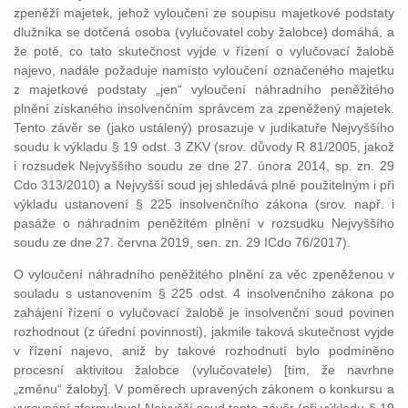
zpeněží majetek, jehož vyloučení ze soupisu majetkové podstaty
dlužníka se dotčená osoba (vylučovatel coby žalobce) domáhá, a
že poté, co tato skutečnost vyjde v řízení o vylučovací žalobě
najevo, nadále požaduje namísto vyloučení označeného majetku
z majetkové podstaty „jen“ vyloučení náhradního peněžitého
plnění získaného insolvenčním správcem za zpeněžený majetek.
Tento závěr se (jako ustálený) prosazuje v judikatuře Nejvyššího
soudu k výkladu § 19 odst. 3 ZKV (srov. důvody R 81/2005, jakož
i rozsudek Nejvyššího soudu ze dne 27. února 2014, sp. zn. 29
Cdo 313/2010) a Nejvyšší soud jej shledává plně použitelným i při
výkladu ustanovení § 225 insolvenčního zákona (srov. např. i
pasáže o náhradním peněžitém plnění v rozsudku Nejvyššího
soudu ze dne 27. června 2019, sen. zn. 29 ICdo 76/2017).
O vyloučení náhradního peněžitého plnění za věc zpeněženou v
souladu s ustanovením § 225 odst. 4 insolvenčního zákona po
zahájení řízení o vylučovací žalobě je insolvenční soud povinen
rozhodnout (z úřední povinnosti), jakmile taková skutečnost vyjde
v řízení najevo, aniž by takové rozhodnutí bylo podmíněno
procesní aktivitou žalobce (vylučovatele) [tím, že navrhne
„změnu“ žaloby]. V poměrech upravených zákonem o konkursu a