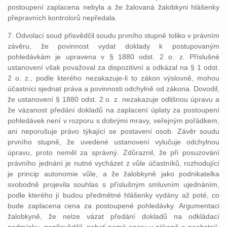
postoupení zaplacena nebyla a že žalovaná žalobkyni hlášenky
přepravních kontrolorů nepředala.
7. Odvolací soud přisvědčil soudu prvního stupně toliko v právním
závěru, že povinnost vydat doklady k postupovaným
pohledávkám je upravena v § 1880 odst. 2 o. z. Příslušné
ustanovení však považoval za dispozitivní a odkázal na § 1 odst.
2 o. z., podle kterého nezakazuje-li to zákon výslovně, mohou
účastníci sjednat práva a povinnosti odchylně od zákona. Dovodil,
že ustanovení § 1880 odst. 2 o. z. nezakazuje odlišnou úpravu a
že vázanost předání dokladů na zaplacení úplaty za postoupení
pohledávek není v rozporu s dobrými mravy, veřejným pořádkem,
ani neporušuje právo týkající se postavení osob. Závěr soudu
prvního stupně, že uvedené ustanovení vylučuje odchylnou
úpravu, proto neměl za správný. Zdůraznil, že při posuzování
právního jednání je nutné vycházet z vůle účastníků, rozhodující
je princip autonomie vůle, a že žalobkyně jako podnikatelka
svobodně projevila souhlas s příslušným smluvním ujednáním,
podle kterého jí budou předmětné hlášenky vydány až poté, co
bude zaplacena cena za postoupené pohledávky. Argumentaci
žalobkyně, že nelze vázat předání dokladů na odkládací