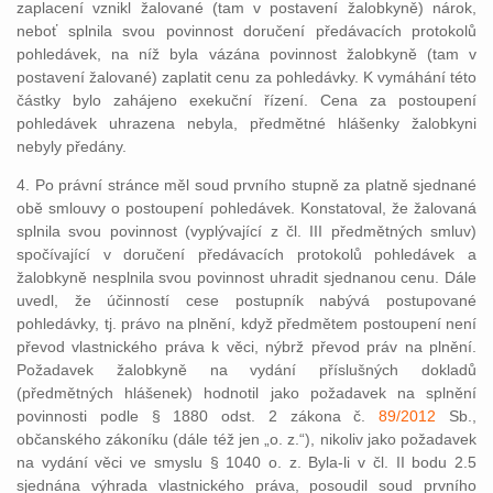
zaplacení vznikl žalované (tam v postavení žalobkyně) nárok,
neboť splnila svou povinnost doručení předávacích protokolů
pohledávek, na níž byla vázána povinnost žalobkyně (tam v
postavení žalované) zaplatit cenu za pohledávky. K vymáhání této
částky bylo zahájeno exekuční řízení. Cena za postoupení
pohledávek uhrazena nebyla, předmětné hlášenky žalobkyni
nebyly předány.
4. Po právní stránce měl soud prvního stupně za platně sjednané
obě smlouvy o postoupení pohledávek. Konstatoval, že žalovaná
splnila svou povinnost (vyplývající z čl. III předmětných smluv)
spočívající v doručení předávacích protokolů pohledávek a
žalobkyně nesplnila svou povinnost uhradit sjednanou cenu. Dále
uvedl, že účinností cese postupník nabývá postupované
pohledávky, tj. právo na plnění, když předmětem postoupení není
převod vlastnického práva k věci, nýbrž převod práv na plnění.
Požadavek žalobkyně na vydání příslušných dokladů
(předmětných hlášenek) hodnotil jako požadavek na splnění
povinnosti podle § 1880 odst. 2 zákona č.
89/2012
Sb.,
občanského zákoníku (dále též jen „o. z.“), nikoliv jako požadavek
na vydání věci ve smyslu § 1040 o. z. Byla-li v čl. II bodu 2.5
sjednána výhrada vlastnického práva, posoudil soud prvního