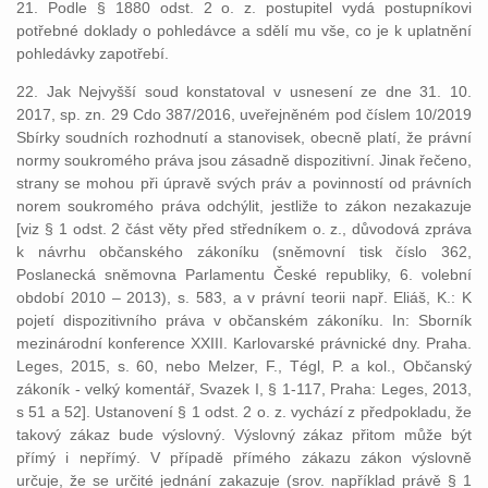
21. Podle § 1880 odst. 2 o. z. postupitel vydá postupníkovi
potřebné doklady o pohledávce a sdělí mu vše, co je k uplatnění
pohledávky zapotřebí.
22. Jak Nejvyšší soud konstatoval v usnesení ze dne 31. 10.
2017, sp. zn. 29 Cdo 387/2016, uveřejněném pod číslem 10/2019
Sbírky soudních rozhodnutí a stanovisek, obecně platí, že právní
normy soukromého práva jsou zásadně dispozitivní. Jinak řečeno,
strany se mohou při úpravě svých práv a povinností od právních
norem soukromého práva odchýlit, jestliže to zákon nezakazuje
[viz § 1 odst. 2 část věty před středníkem o. z., důvodová zpráva
k návrhu občanského zákoníku (sněmovní tisk číslo 362,
Poslanecká sněmovna Parlamentu České republiky, 6. volební
období 2010 – 2013), s. 583, a v právní teorii např. Eliáš, K.: K
pojetí dispozitivního práva v občanském zákoníku. In: Sborník
mezinárodní konference XXIII. Karlovarské právnické dny. Praha.
Leges, 2015, s. 60, nebo Melzer, F., Tégl, P. a kol., Občanský
zákoník - velký komentář, Svazek I, § 1-117, Praha: Leges, 2013,
s 51 a 52]. Ustanovení § 1 odst. 2 o. z. vychází z předpokladu, že
takový zákaz bude výslovný. Výslovný zákaz přitom může být
přímý i nepřímý. V případě přímého zákazu zákon výslovně
určuje, že se určité jednání zakazuje (srov. například právě § 1