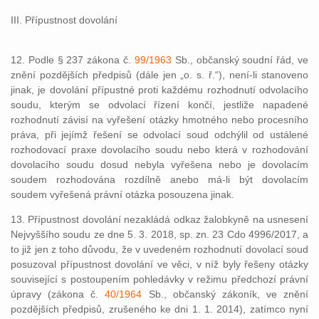
III. Přípustnost dovolání
12. Podle § 237 zákona č.
99/1963
Sb., občanský soudní řád, ve
znění pozdějších předpisů (dále jen „o. s. ř.“), není-li stanoveno
jinak, je dovolání přípustné proti každému rozhodnutí odvolacího
soudu, kterým se odvolací řízení končí, jestliže napadené
rozhodnutí závisí na vyřešení otázky hmotného nebo procesního
práva, při jejímž řešení se odvolací soud odchýlil od ustálené
rozhodovací praxe dovolacího soudu nebo která v rozhodování
dovolacího soudu dosud nebyla vyřešena nebo je dovolacím
soudem rozhodována rozdílně anebo má-li být dovolacím
soudem vyřešená právní otázka posouzena jinak.
13. Přípustnost dovolání nezakládá odkaz žalobkyně na usnesení
Nejvyššího soudu ze dne 5. 3. 2018, sp. zn. 23 Cdo 4996/2017, a
to již jen z toho důvodu, že v uvedeném rozhodnutí dovolací soud
posuzoval přípustnost dovolání ve věci, v níž byly řešeny otázky
související s postoupením pohledávky v režimu předchozí právní
úpravy (zákona č.
40/1964
Sb., občanský zákoník, ve znění
pozdějších předpisů, zrušeného ke dni 1. 1. 2014), zatímco nyní