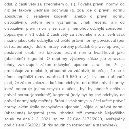
odst. 2 části věty za středníkem o. z.). Povaha právní normy, od
níž se taková ujednání odchylují (tj. zda jde o právní normu
absolutně či relativně kogentní anebo o právní normu
dispozitivní), přitom není významná. Jinak řečeno, ani od
dispozitivní právní normy se strany nemohou odchýlit způsobem
popsaným v § 1 odst. 2 části věty za středníkem o. z. Je-li však
možno jakoukoliv odchylku od určité právní normy považovat (per
se) za porušující dobré mravy, veřejný pořádek či právo upravující
postavení osob, lze takovou právní normu kvalifikovat jako
(absolutně) kogentní. O nepřímý výslovný zákaz jde zpravidla
tehdy, zakazuje-li zákon odchylné ujednání stran tím, že je
prohlašuje za neplatné, případně za zdánlivé, či určuje, že se k
němu nepřihlíží (srov. například § 580 o. z.). I v tomto případě
platí, že zákon zakazuje každou odchylku od určité právní normy,
která odporuje jejímu smyslu a účelu, byť by obecně nešlo o
právní normu (absolutně) kogentní (tedy byť by jiné odchylky od
právní normy byly možné). Brání-li však smysl a účel určité právní
normy jakémukoliv odchylnému ujednání, půjde o právní normu
(absolutně) kogentní (srov. shodně též rozsudek Nejvyššího
soudu ze dne 2. 3. 2021, sp. zn. 32 Cdo 3172/2020, uveřejněný
pod číslem 85/2021 Sbírky soudních rozhodnutí a stanovisek).