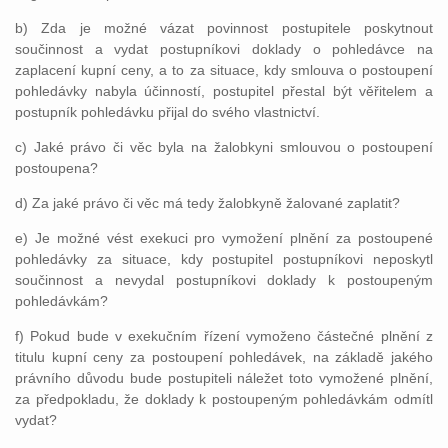
b) Zda je možné vázat povinnost postupitele poskytnout
součinnost a vydat postupníkovi doklady o pohledávce na
zaplacení kupní ceny, a to za situace, kdy smlouva o postoupení
pohledávky nabyla účinností, postupitel přestal být věřitelem a
postupník pohledávku přijal do svého vlastnictví.
c) Jaké právo či věc byla na žalobkyni smlouvou o postoupení
postoupena?
d) Za jaké právo či věc má tedy žalobkyně žalované zaplatit?
e) Je možné vést exekuci pro vymožení plnění za postoupené
pohledávky za situace, kdy postupitel postupníkovi neposkytl
součinnost a nevydal postupníkovi doklady k postoupeným
pohledávkám?
f) Pokud bude v exekučním řízení vymoženo částečné plnění z
titulu kupní ceny za postoupení pohledávek, na základě jakého
právního důvodu bude postupiteli náležet toto vymožené plnění,
za předpokladu, že doklady k postoupeným pohledávkám odmítl
vydat?