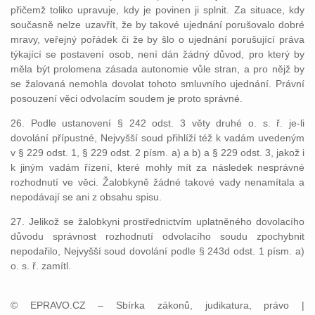
přičemž toliko upravuje, kdy je povinen ji splnit. Za situace, kdy
současně nelze uzavřít, že by takové ujednání porušovalo dobré
mravy, veřejný pořádek či že by šlo o ujednání porušující práva
týkající se postavení osob, není dán žádný důvod, pro který by
měla být prolomena zásada autonomie vůle stran, a pro nějž by
se žalovaná nemohla dovolat tohoto smluvního ujednání. Právní
posouzení věci odvolacím soudem je proto správné.
26. Podle ustanovení § 242 odst. 3 věty druhé o. s. ř. je-li
dovolání přípustné, Nejvyšší soud přihlíží též k vadám uvedeným
v § 229 odst. 1, § 229 odst. 2 písm. a) a b) a § 229 odst. 3, jakož i
k jiným vadám řízení, které mohly mít za následek nesprávné
rozhodnutí ve věci. Žalobkyně žádné takové vady nenamítala a
nepodávají se ani z obsahu spisu.
27. Jelikož se žalobkyni prostřednictvím uplatněného dovolacího
důvodu správnost rozhodnutí odvolacího soudu zpochybnit
nepodařilo, Nejvyšší soud dovolání podle § 243d odst. 1 písm. a)
o. s. ř. zamítl.
© EPRAVO.CZ – Sbírka zákonů, judikatura, právo |