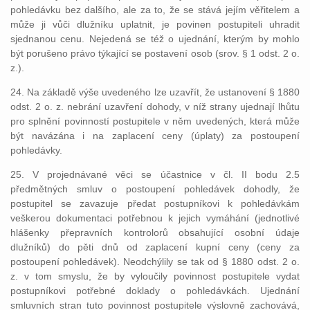
pohledávku bez dalšího, ale za to, že se stává jejím věřitelem a
může ji vůči dlužníku uplatnit, je povinen postupiteli uhradit
sjednanou cenu. Nejedená se též o ujednání, kterým by mohlo
být porušeno právo týkající se postavení osob (srov. § 1 odst. 2 o.
z.).
24. Na základě výše uvedeného lze uzavřít, že ustanovení § 1880
odst. 2 o. z. nebrání uzavření dohody, v níž strany ujednají lhůtu
pro splnění povinností postupitele v něm uvedených, která může
být navázána i na zaplacení ceny (úplaty) za postoupení
pohledávky.
25. V projednávané věci se účastnice v čl. II bodu 2.5
předmětných smluv o postoupení pohledávek dohodly, že
postupitel se zavazuje předat postupníkovi k pohledávkám
veškerou dokumentaci potřebnou k jejich vymáhání (jednotlivé
hlášenky přepravních kontrolorů obsahující osobní údaje
dlužníků) do pěti dnů od zaplacení kupní ceny (ceny za
postoupení pohledávek). Neodchýlily se tak od § 1880 odst. 2 o.
z. v tom smyslu, že by vyloučily povinnost postupitele vydat
postupníkovi potřebné doklady o pohledávkách. Ujednání
smluvních stran tuto povinnost postupitele výslovně zachovává,