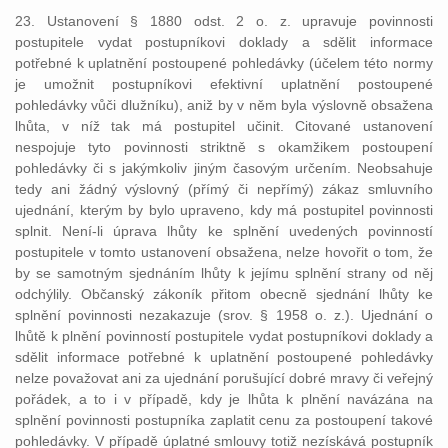
23. Ustanovení § 1880 odst. 2 o. z. upravuje povinnosti
postupitele vydat postupníkovi doklady a sdělit informace
potřebné k uplatnění postoupené pohledávky (účelem této normy
je umožnit postupníkovi efektivní uplatnění postoupené
pohledávky vůči dlužníku), aniž by v něm byla výslovně obsažena
lhůta, v níž tak má postupitel učinit. Citované ustanovení
nespojuje tyto povinnosti striktně s okamžikem postoupení
pohledávky či s jakýmkoliv jiným časovým určením. Neobsahuje
tedy ani žádný výslovný (přímý či nepřímý) zákaz smluvního
ujednání, kterým by bylo upraveno, kdy má postupitel povinnosti
splnit. Není-li úprava lhůty ke splnění uvedených povinností
postupitele v tomto ustanovení obsažena, nelze hovořit o tom, že
by se samotným sjednáním lhůty k jejímu splnění strany od něj
odchýlily. Občanský zákoník přitom obecně sjednání lhůty ke
splnění povinnosti nezakazuje (srov. § 1958 o. z.). Ujednání o
lhůtě k plnění povinností postupitele vydat postupníkovi doklady a
sdělit informace potřebné k uplatnění postoupené pohledávky
nelze považovat ani za ujednání porušující dobré mravy či veřejný
pořádek, a to i v případě, kdy je lhůta k plnění navázána na
splnění povinnosti postupníka zaplatit cenu za postoupení takové
pohledávky. V případě úplatné smlouvy totiž nezískává postupník