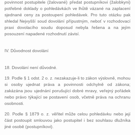
povinnost postupitele (žalované) předat postupníkovi (žalobkyni)
potřebné doklady o pohledávkách ve lhůtě vázané na zaplacení
sjednané ceny za postoupení pohledávek. Pro tuto otázku pak
shledal Nejvyšší soud dovolání přípustným, neboť v rozhodovací
praxi dovolacího soudu doposud nebyla řešena a na jejím
posouzení napadené rozhodnutí závisí.
IV. Důvodnost dovolání
18. Dovolání není důvodné.
19. Podle § 1 odst. 2 o. z. nezakazuje-li to zákon výslovně, mohou
si osoby ujednat práva a povinnosti odchylně od zákona;
zakázána jsou ujednání porušující dobré mravy, veřejný pořádek
nebo právo týkající se postavení osob, včetně práva na ochranu
osobnosti.
20. Podle § 1879 o. z. věřitel může celou pohledávku nebo její
část postoupit smlouvou jako postupitel i bez souhlasu dlužníka
jiné osobě (postupníkovi).