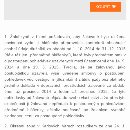
KOUPIT
1. Žalobkyně v řízení požadovala, aby žalované byla uložena
povinnost vydat ji hlášenky přepravních kontrolorů obsahující
osobní údaje dlužníků za období od 1. 10. 2014 do 31. 12. 2015
(dále též jen „předmětné hlášenky“), které byly předmětem smluv
o postoupení pohledávek uzavřených mezi účastnicemi dne 14. 9.
2014 a dne 19. 3. 2015. Tvrdila, že se žalovanou jako
postupitelkou uzavřela výše uvedené smlouvy o postoupení
pohledávek vůči cestujícím (dlužníkům) z titulu jízdy bez platného
jízdního dokladu v dopravních prostředcích žalované za období
únor až prosinec 2014 a leden až prosinec 2015, že tyto
pohledávky od žalované přijala do svého vlastnictví a že přes tyto
skutečnosti ji žalovaná nepředala k postoupeným pohledávkám
předmětné hlášenky, ačkoliv současně po žalobkyni vymáhá
sjednanou cenu za postoupené pohledávky.
2. Okresní soud v Karlových Varech rozsudkem ze dne 24. 1.