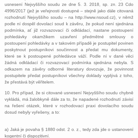
usnesení Nejvyššího soudu ze dne 5. 3. 2018, sp. zn. 23 Cdo
4996/2017 (jež je veřejnosti dostupné – stejně jako dále citovaná
rozhodnutí Nejvyššího soudu – na http://www.nsoud.cz), v němž
podle ní dospěl dovolací soud k závěru, že pokud není sjednána
podmínka, ať již rozvazovací či odkládací, nastane postoupení
pohledávky okamžikem uzavření předmětné smlouvy o
postoupení pohledávky a v takovém případě je postupitel povinen
poskytnout postupníkovi součinnost a předat mu dokumenty,
které se k postoupené pohledávce váží. Podle ní v dané věci
žádná odkládací či rozvazovací podmínka sjednána nebyla. S
odkazem na závěry odborné literatury dovozuje, že povinnost
postupitele předat postupníkovi všechny doklady vyplývá z toho,
že přestává být věřitelem.
10. Pro případ, že si citované usnesení Nejvyššího soudu chybně
vykládá, má žalobkyně dále za to, že napadené rozhodnutí závisí
na řešení otázek, které v rozhodovací praxi dovolacího soudu
dosud nebyly vyřešeny, a to:
a) Jaká je povaha § 1880 odst. 2 o. z., tedy zda jde o ustanovení
kogentní či dispozitivní.