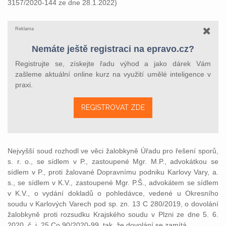
3157/2020-144 ze dne 28.1.2022)
Reklama
Nemáte ještě registraci na epravo.cz?
Registrujte se, získejte řadu výhod a jako dárek Vám
zašleme aktuální online kurz na využití umělé inteligence v
praxi.
REGISTROVAT ZDE
Nejvyšší soud rozhodl ve věci žalobkyně Úřadu pro řešení sporů,
s. r. o., se sídlem v P., zastoupené Mgr. M.P., advokátkou se
sídlem v P., proti žalované Dopravnímu podniku Karlovy Vary, a.
s., se sídlem v K.V., zastoupené Mgr. P.Š., advokátem se sídlem
v K.V., o vydání dokladů o pohledávce, vedené u Okresního
soudu v Karlových Varech pod sp. zn. 13 C 280/2019, o dovolání
žalobkyně proti rozsudku Krajského soudu v Plzni ze dne 5. 6.
2020, č. j. 25 Co 90/2020-99, tak, že dovolání se zamítá.