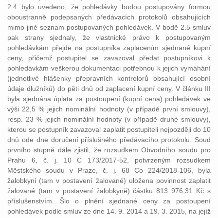
2.4 bylo uvedeno, že pohledávky budou postupovány formou
oboustranně podepsaných předávacích protokolů obsahujících
mimo jiné seznam postupovaných pohledávek. V bodě 2.5 smluv
pak strany sjednaly, že vlastnické právo k postupovaným
pohledávkám přejde na postupníka zaplacením sjednané kupní
ceny, přičemž postupitel se zavazoval předat postupníkovi k
pohledávkám veškerou dokumentaci potřebnou k jejich vymáhání
(jednotlivé hlášenky přepravních kontrolorů obsahující osobní
údaje dlužníků) do pěti dnů od zaplacení kupní ceny. V článku III
byla sjednána úplata za postoupení (kupní cena) pohledávek ve
výši 22,5 % jejich nominální hodnoty (v případě první smlouvy),
resp. 23 % jejich nominální hodnoty (v případě druhé smlouvy),
kterou se postupník zavazoval zaplatit postupiteli nejpozději do 10
dnů ode dne doručení příslušného předávacího protokolu. Soud
prvního stupně dále zjistil, že rozsudkem Obvodního soudu pro
Prahu 6, č. j. 10 C 173/2017-52, potvrzeným rozsudkem
Městského soudu v Praze, č. j. 68 Co 224/2018-106, byla
žalobkyni (tam v postavení žalované) uložena povinnost zaplatit
žalované (tam v postavení žalobkyně) částku 813 976,31 Kč s
příslušenstvím. Šlo o plnění sjednané ceny za postoupení
pohledávek podle smluv ze dne 14. 9. 2014 a 19. 3. 2015, na jejíž