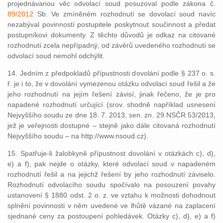
projednávanou věc odvolací soud posuzoval podle zákona č.
89/2012
Sb. Ve zmíněném rozhodnutí se dovolací soud navíc
nezabýval povinností postupitele poskytnout součinnost a předat
postupníkovi dokumenty. Z těchto důvodů je odkaz na citované
rozhodnutí zcela nepřípadný, od závěrů uvedeného rozhodnutí se
odvolací soud nemohl odchýlit.
14. Jedním z předpokladů přípustnosti dovolání podle § 237 o. s.
ř. je i to, že v dovolání vymezenou otázku odvolací soud řešil a že
jeho rozhodnutí na jejím řešení závisí, jinak řečeno, že je pro
napadené rozhodnutí určující (srov. shodně například usnesení
Nejvyššího soudu ze dne 18. 7. 2013, sen. zn. 29 NSČR 53/2013,
jež je veřejnosti dostupné – stejně jako dále citovaná rozhodnutí
Nejvyššího soudu – na http://www.nsoud.cz).
15. Spatřuje-li žalobkyně přípustnost dovolání v otázkách c), d),
e) a f), pak nejde o otázky, které odvolací soud v napadeném
rozhodnutí řešil a na jejichž řešení by jeho rozhodnutí záviselo.
Rozhodnutí odvolacího soudu spočívalo na posouzení povahy
ustanovení § 1880 odst. 2 o. z. ve vztahu k možnosti dohodnout
splnění povinnosti v něm uvedené ve lhůtě vázané na zaplacení
sjednané ceny za postoupení pohledávek. Otázky c), d), e) a f)