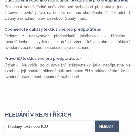
Odůvodnění soudního rozhodnutí (exkluzivně pro předplatitele)
Povinnost soudů řádně odůvodnit svá rozhodnutí představuje jeden z
klíčových prvků práva na soudní ochranu chráněného čl. 36 odst. 1
Listiny základních práv a svobod. Soudy mají...
Opomenuté důkazy (exkluzivně pro předplatitele)
Jedním z nezbytných předpokladů jakéhokoliv – řádného i
mimořádného – vydržení je držba věci. Držba zahrnuje faktické
ovládání věci (corpus possessionis) a současně...
Právo EU (exkluzivně pro předplatitele)
Odmítl-li Nejvyšší soud dovolání stěžovatelky jako nepřípustné ve
vztahu k její námitce ohledně aplikace práva EU s odůvodněním, že na
uvedené otázce není napadené rozhodnutí...
HLEDÁNÍ V REJSTŘÍCÍCH