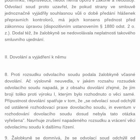
podmínku, nepřisvědčil, neboť nemá oporu v zákoně a neobstojí.
Odvolací soud proto uzavřel, že pokud strany ve smlouvě
jednoznačně vyjádřily souhlasnou vůli o době předání hlášenek
přepravních kontrolorů, má jejich konsens přednost před
zákonnou úpravou (dispozitivním ustanovením § 1880 odst. 2 o.
z.). Dodal též, že žalobkyně se nedovolávala neplatnosti takového
smluvního ujednání.
II. Dovolání a vyjádření k němu
8. Proti rozsudku odvolacího soudu podala žalobkyně včasné
dovolání. Ač výslovně neuvedla, v jakém rozsahu rozsudek
odvolacího soudu napadá, je z obsahu dovolání zřejmé, že jím
brojí toliko proti výroku I, kterým bylo rozhodnuto o věci samé.
Přípustnost dovolání spatřuje v tom, že „se odvolací soud odchýlil
od ustálené rozhodovací praxe dovolacího soudu, in eventum v
rozhodování dovolacího soudu dosud nebyla tato otázka
vyřešena“. Navrhuje zrušení napadeného rozsudku a vrácení věci
odvolacímu soudu k dalšímu řízení.
9. Žalobkyně se domnívá, že se odvolací soud odchýlil od