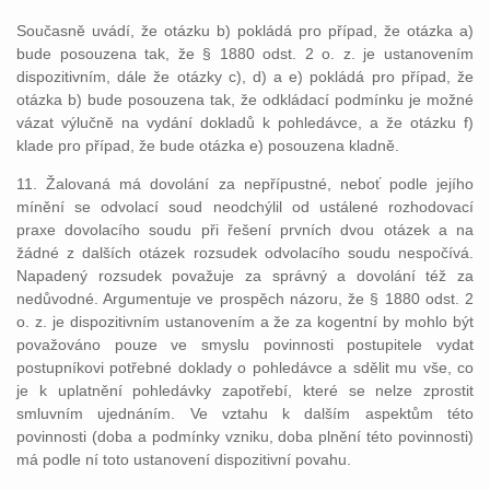
Současně uvádí, že otázku b) pokládá pro případ, že otázka a)
bude posouzena tak, že § 1880 odst. 2 o. z. je ustanovením
dispozitivním, dále že otázky c), d) a e) pokládá pro případ, že
otázka b) bude posouzena tak, že odkládací podmínku je možné
vázat výlučně na vydání dokladů k pohledávce, a že otázku f)
klade pro případ, že bude otázka e) posouzena kladně.
11. Žalovaná má dovolání za nepřípustné, neboť podle jejího
mínění se odvolací soud neodchýlil od ustálené rozhodovací
praxe dovolacího soudu při řešení prvních dvou otázek a na
žádné z dalších otázek rozsudek odvolacího soudu nespočívá.
Napadený rozsudek považuje za správný a dovolání též za
nedůvodné. Argumentuje ve prospěch názoru, že § 1880 odst. 2
o. z. je dispozitivním ustanovením a že za kogentní by mohlo být
považováno pouze ve smyslu povinnosti postupitele vydat
postupníkovi potřebné doklady o pohledávce a sdělit mu vše, co
je k uplatnění pohledávky zapotřebí, které se nelze zprostit
smluvním ujednáním. Ve vztahu k dalším aspektům této
povinnosti (doba a podmínky vzniku, doba plnění této povinnosti)
má podle ní toto ustanovení dispozitivní povahu.