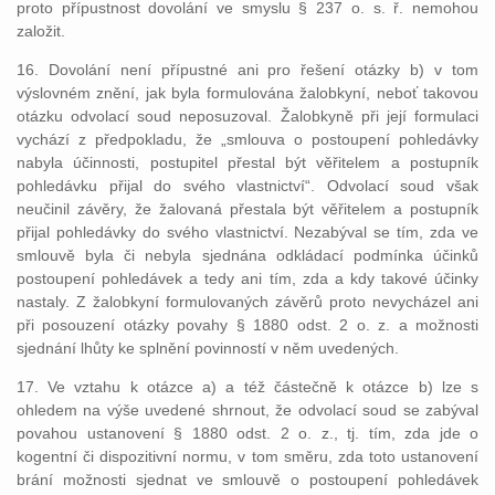
proto přípustnost dovolání ve smyslu § 237 o. s. ř. nemohou
založit.
16. Dovolání není přípustné ani pro řešení otázky b) v tom
výslovném znění, jak byla formulována žalobkyní, neboť takovou
otázku odvolací soud neposuzoval. Žalobkyně při její formulaci
vychází z předpokladu, že „smlouva o postoupení pohledávky
nabyla účinnosti, postupitel přestal být věřitelem a postupník
pohledávku přijal do svého vlastnictví“. Odvolací soud však
neučinil závěry, že žalovaná přestala být věřitelem a postupník
přijal pohledávky do svého vlastnictví. Nezabýval se tím, zda ve
smlouvě byla či nebyla sjednána odkládací podmínka účinků
postoupení pohledávek a tedy ani tím, zda a kdy takové účinky
nastaly. Z žalobkyní formulovaných závěrů proto nevycházel ani
při posouzení otázky povahy § 1880 odst. 2 o. z. a možnosti
sjednání lhůty ke splnění povinností v něm uvedených.
17. Ve vztahu k otázce a) a též částečně k otázce b) lze s
ohledem na výše uvedené shrnout, že odvolací soud se zabýval
povahou ustanovení § 1880 odst. 2 o. z., tj. tím, zda jde o
kogentní či dispozitivní normu, v tom směru, zda toto ustanovení
brání možnosti sjednat ve smlouvě o postoupení pohledávek