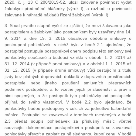
2020, č. j. 13 C 280/2019-52, uložil žalované povinnost vydat
žalobkyni předmětné hlášenky (výrok I), a rozhodl o povinnosti
žalované k náhradě nákladů řízení žalobkyni (výrok II).
3. Soud prvního stupně vyšel ze zjištění, že mezi žalovanou jako
postupitelem a žalobkyní jako postupníkem byly uzavřeny dne 14.
9. 2014 a dne 19. 3. 2015 obsahově obdobné smlouvy o
postoupení pohledávek, v nichž bylo v bodě 2.1 ujednáno, že
postupitel postupuje postupníkovi dnem podpisu této smlouvy své
pohledávky současné a budoucí vzniklé v období 1. 2. 2014 až
31. 12. 2014 (v případě první smlouvy) a v období 1. 1. 2015 až
31. 12. 2015 (v případě druhé smlouvy) vůči cestujícím z titulu
jízdy bez platných dopravních dokladů v dopravních prostředcích
postupitele nebo jiného porušení smluvních přepravních
podmínek postupitele, a to včetně jejich příslušenství a práv s
nimi spojených, a že postupník tyto pohledávky od postupitele
přijímá do svého vlastnictví. V bodě 2.2 bylo ujednáno, že
pohledávky budou postoupeny v celcích za jednotlivé kalendářní
měsíce. Postupitel se zavazoval v termínech uvedených v bodě
2.3 předat soupis pohledávek za příslušný měsíc včetně
související dokumentace postupníkovi a postupník se zavazoval
pohledávky převzít a zaplatit za ně sjednanou kupní cenu. V bodě