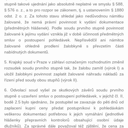
stupně takové ujednání jako absolutně neplatné ve smyslu § 588,
§ 576 o. z., a to pro rozpor se zákonem, tj. s ustanovením § 1880
odst. 2 o. z. Za tohoto stavu shledal jako nedůvodnou námitku
žalované, že nemá právní povinnost k vydání dokumentace
(předmětných hlášenek). Podle soudu prvního stupně povinnost
žalované k jejímu vydání vznikla již v době účinnosti předmětných
smluv o postoupení pohledávek. Nepřisvědčil ani námitce
žalované ohledně prodlení žalobkyně s převzetím části
nabídnutých dokumentů.
5. Krajský soud v Praze v záhlaví označeným rozhodnutím změnil
rozsudek soudu prvního stupně tak, že žalobu zamítl (výrok I) a
uložil žalobkyni povinnost zaplatit žalované náhradu nákladů za
řízení před soudy obou stupňů (výrok II).
6. Odvolací soud vyšel ze skutkových závěrů soudu prvního
stupně o uzavření smluv o postoupení pohledávek, v jejichž čl. II,
bodě 2.5 bylo sjednáno, že postupitel se zavazuje do pěti dnů od
zaplacení kupní ceny předat postupníkovi k pohledávkám
veškerou dokumentaci potřebnou k jejich vymáhání (jednotlivé
hlášenky přepravních kontrolorů obsahující osobní údaje
dlužníků). Za správné dále považoval též zjištění, že cena za