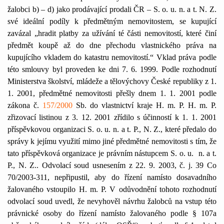
žalobci b) – d) jako prodávající prodali ČR – S. o. u. n. a t. N. Z.
své ideální podíly k předmětným nemovitostem, se kupující
zavázal „hradit platby za užívání té části nemovitostí, které činí
předmět koupě až do dne přechodu vlastnického práva na
kupujícího vkladem do katastru nemovitostí.“ Vklad práva podle
této smlouvy byl proveden ke dni 7. 6. 1999. Podle rozhodnutí
Ministerstva školství, mládeže a tělovýchovy České republiky z 1.
1. 2001, předmětné nemovitosti přešly dnem 1. 1. 2001 podle
zákona č.
157/2000
Sb. do vlastnictví kraje H. m. P. H. m. P.
zřizovací listinou z 3. 12. 2001 zřídilo s účinností k 1. 1. 2001
příspěvkovou organizaci S. o. u. n. a t. P., N. Z., které předalo do
správy k jejímu využití mimo jiné předmětné nemovitosti s tím, že
tato příspěvková organizace je právním nástupcem S. o. u.
n. a t.
P., N. Z.. Odvolací soud usnesením z 22. 9. 2003, č. j. 39 Co
70/2003-311, nepřipustil, aby do řízení namísto dosavadního
žalovaného vstoupilo H. m. P. V odůvodnění tohoto rozhodnutí
odvolací soud uvedl, že nevyhověl návrhu žalobců na vstup této
právnické osoby do řízení namísto žalovaného podle § 107a