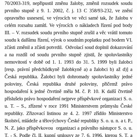
70/2003-319, nepřipustil změnu žaloby, změnil rozsudek soudu
prvního stupně z 9. 1. 2002, č. j.
13 C
358/93-232, ve znění
opravného usnesení, ve výrocích ve věci samé tak, že žalobu v
celém rozsahu zamítl. Ve výrocích o nákladech řízení pod body
III. – V. rozsudek soudu prvního stupně zrušil a věc vrátil tomuto
soudu k dalšímu řízení, výrok o soudním poplatku pod bodem VI.
zčásti změnil a zčásti potvrdil.
Odvolací soud doplnil dokazování
a na rozdíl od soudu prvního stupně zjistil, že spoluvlastníky
nemovitostí v době od 1. 1. 1993 do 31. 5. 1999 byli žalobci
[resp. právní předchůdkyně žalobkyně a) a žalobci b) až d)] a
Česká republika. Žalobci byli dohromady spoluvlastníky jedné
poloviny, Česká republika druhé poloviny, přičemž právo
hospodaření k jedné čtvrtině měla M. č. P. 10. K další čtvrtině
příslušelo právo hospodaření nejprve příspěvkové organizaci S. o.
u. T. – S., zřízené v roce 1991 Ministerstvem průmyslu České
republiky. Zřizovací listinou ze 4. 2. 1997 zřídilo Ministerstvo
školství, mládeže a tělovýchovy České republiky S. o. u. n. a t. P.,
N. Z. jako příspěvkovou
organizaci a právního nástupce S. o. u.
T. - S. Podle čl. II. kupní smlouvy ze 7. 6. 1996, kterou S. T. a