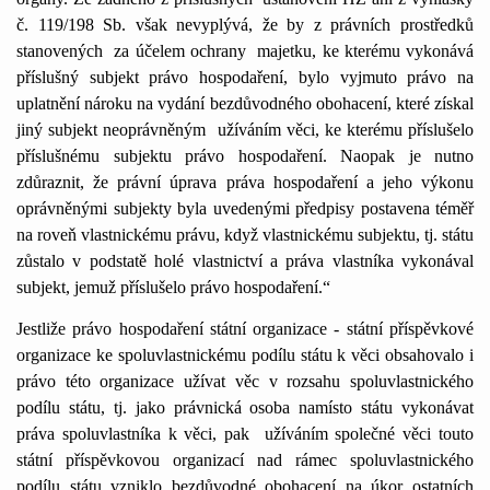
č. 119/198 Sb. však nevyplývá, že by z právních prostředků
stanovených
za účelem ochrany
majetku, ke kterému vykonává
příslušný subjekt právo hospodaření, bylo vyjmuto právo na
uplatnění nároku na vydání bezdůvodného obohacení, které získal
jiný subjekt neoprávněným
užíváním věci, ke kterému příslušelo
příslušnému subjektu právo hospodaření. Naopak je nutno
zdůraznit, že právní úprava práva hospodaření a jeho výkonu
oprávněnými subjekty byla uvedenými předpisy postavena téměř
na roveň vlastnickému právu, když vlastnickému subjektu, tj. státu
zůstalo v podstatě holé vlastnictví a práva vlastníka vykonával
subjekt, jemuž příslušelo právo hospodaření.“
Jestliže právo hospodaření státní organizace - státní příspěvkové
organizace ke spoluvlastnickému podílu státu k věci obsahovalo i
právo této organizace užívat věc v rozsahu spoluvlastnického
podílu státu, tj. jako právnická osoba namísto státu vykonávat
práva spoluvlastníka k věci, pak
užíváním společné věci touto
státní příspěvkovou organizací nad rámec spoluvlastnického
podílu státu vzniklo bezdůvodné obohacení na úkor ostatních