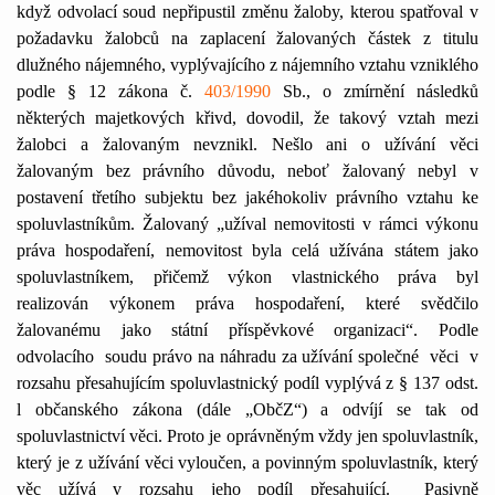
když odvolací soud nepřipustil změnu žaloby, kterou spatřoval v
požadavku žalobců na zaplacení žalovaných částek z titulu
dlužného nájemného, vyplývajícího z nájemního vztahu vzniklého
podle § 12 zákona č.
403/1990
Sb., o zmírnění následků
některých majetkových křivd, dovodil, že takový vztah mezi
žalobci a žalovaným nevznikl. Nešlo ani o užívání věci
žalovaným bez právního důvodu, neboť žalovaný nebyl v
postavení třetího subjektu bez jakéhokoliv právního vztahu ke
spoluvlastníkům. Žalovaný „užíval nemovitosti v rámci výkonu
práva hospodaření, nemovitost byla celá užívána státem jako
spoluvlastníkem, přičemž výkon vlastnického práva byl
realizován výkonem práva hospodaření, které svědčilo
žalovanému jako státní příspěvkové organizaci“. Podle
odvolacího
soudu právo na náhradu za užívání společné
věci
v
rozsahu přesahujícím spoluvlastnický podíl vyplývá z § 137 odst.
l občanského zákona (dále „ObčZ“) a odvíjí se tak od
spoluvlastnictví věci. Proto je oprávněným vždy jen spoluvlastník,
který je z užívání věci vyloučen, a povinným spoluvlastník, který
věc užívá v rozsahu jeho podíl přesahující.
Pasivně