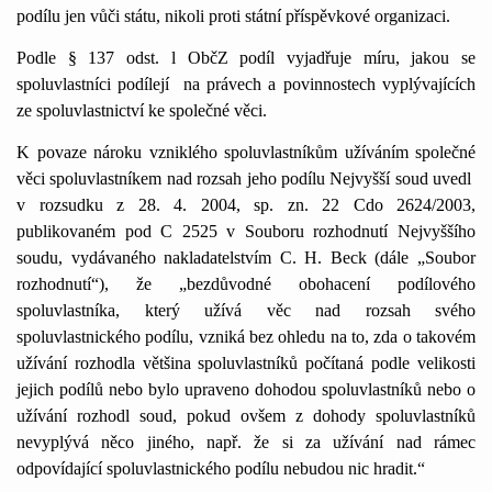
podílu jen vůči státu, nikoli proti státní příspěvkové organizaci.
Podle § 137 odst. l ObčZ podíl vyjadřuje míru, jakou se
spoluvlastníci podílejí
na právech a povinnostech vyplývajících
ze spoluvlastnictví ke společné věci.
K povaze nároku vzniklého spoluvlastníkům užíváním společné
věci spoluvlastníkem nad rozsah jeho podílu Nejvyšší soud uvedl
v rozsudku z 28. 4. 2004, sp. zn. 22 Cdo 2624/2003,
publikovaném pod C 2525 v Souboru rozhodnutí Nejvyššího
soudu, vydávaného nakladatelstvím C. H. Beck (dále „Soubor
rozhodnutí“), že „bezdůvodné obohacení podílového
spoluvlastníka, který užívá věc nad rozsah svého
spoluvlastnického podílu, vzniká bez ohledu na to, zda o takovém
užívání rozhodla většina spoluvlastníků počítaná podle velikosti
jejich podílů nebo bylo upraveno dohodou spoluvlastníků nebo o
užívání rozhodl soud, pokud ovšem z dohody spoluvlastníků
nevyplývá něco jiného, např. že si za užívání nad rámec
odpovídající spoluvlastnického podílu nebudou nic hradit.“