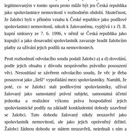
legitimovaným v tomto sporu proto může být jen Česká republika
jako spoluvlastnice nemovitostí v rozhodném období. Skutečnost,
že žalobci byli v přímém vztahu k České republice jako podílové
spoluvlastnici nemovitostí, nikoli k žalovanému, vyplývá i z čl. II.
kupní smlouvy ze 7. 6. 1996, v němž se Česká republika jako
kupující a jako dosavadní spoluvlastník zavazuje hradit žalobcům
platby za užívání jejich podílů na nemovitostech.
Proti rozhodnutí odvolacího soudu podali žalobci a) a d) dovolání,
podle jejich obsahu z důvodu nesprávného právního posouzení
věci. Nesouhlasí se závěrem odvolacího soudu, že věc je třeba
posuzovat jako „širší“ vypořádání mezi spoluvlastníky. Namítli, že
poté, co se žalobci stali podílovými spoluvlastníky, užíval
žalovaný jako samostatný právní subjekt, samostatná účetní
jednotka a realizátor výkonu práva hospodaření jejich
spoluvlastnické podíly na základě konkludentní dohody uzavřené
se žalobci. Tuto dohodu žalovaný nikdy neuzavřel jako
spoluvlastník nemovitostí, ale jako jejich oprávněný držitel.
Žalobci žádnou dohodu se státem neuzavřeli, nejednali s ním a