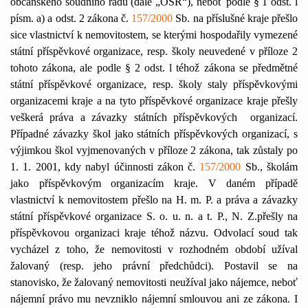
občanského soudního řádu (dále „OSŘ“), neboť podle § 1 odst. l
písm. a) a odst. 2 zákona č.
157/2000
Sb. na příslušné kraje přešlo
sice vlastnictví k nemovitostem, se kterými hospodařily vymezené
státní příspěvkové organizace, resp. školy neuvedené v příloze 2
tohoto zákona, ale podle § 2 odst. l téhož zákona se předmětné
státní příspěvkové organizace, resp. školy staly příspěvkovými
organizacemi kraje a na tyto příspěvkové organizace kraje přešly
veškerá práva a závazky státních příspěvkových
organizací.
Případné závazky škol jako státních příspěvkových organizací, s
výjimkou škol vyjmenovaných v příloze 2 zákona, tak zůstaly po
1. 1. 2001, kdy nabyl účinnosti zákon č.
157/2000
Sb., školám
jako příspěvkovým organizacím kraje. V daném případě
vlastnictví k nemovitostem přešlo na H. m. P. a práva a závazky
státní příspěvkové organizace S. o. u. n. a t. P., N. Z.přešly na
příspěvkovou organizaci kraje téhož názvu. Odvolací soud tak
vycházel z toho, že nemovitosti v rozhodném období užíval
žalovaný (resp. jeho právní předchůdci). Postavil se na
stanovisko, že žalovaný nemovitosti neužíval jako nájemce, neboť
nájemní právo mu nevzniklo nájemní smlouvou ani ze zákona. I