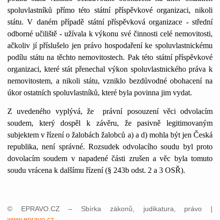
spoluvlastníků přímo této státní příspěvkové organizaci, nikoli
státu. V daném případě státní příspěvková organizace - střední
odborné učiliště - užívala k výkonu své činnosti celé nemovitosti,
ačkoliv jí příslušelo jen právo hospodaření ke spoluvlastnickému
podílu státu na těchto nemovitostech. Pak této státní příspěvkové
organizaci, které stát přenechal výkon spoluvlastnického práva k
nemovitostem, a nikoli státu, vzniklo bezdůvodné obohacení na
úkor ostatních spoluvlastníků, které byla povinna jim vydat.
Z uvedeného vyplývá, že
právní posouzení věci odvolacím
soudem, který dospěl k závěru, že pasivně legitimovaným
subjektem v řízení o žalobách žalobců a) a d) mohla být jen Česká
republika, není správné. Rozsudek odvolacího soudu byl proto
dovolacím soudem v napadené části zrušen a věc byla tomuto
soudu vrácena k dalšímu řízení (§ 243b odst.
2 a
3 OSŘ).
© EPRAVO.CZ – Sbírka zákonů, judikatura, právo |
www.epravo.cz