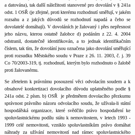
a datována), tak další náležitosti stanovené pro dovolání v § 241a
odst. 1 OSŘ (je zřejmé, proti kterému rozhodnutí směřují, v jakém
rozsahu a z jakých důvodů se rozhodnutí napadá a čeho se
dovolatelé domáhají). V dovoláních je žalovaný i přes nepřesnost
jeho názvu, kterou ostatně žalobce d) podáním z 22. 4. 2004
odstranil, dostatečně identifikován, a to jednak identifikačním
číslem, tak tím, že dovolání jsou označena jako dovolání směřující
proti rozsudku Městského soudu v Praze z 26. 11. 2003, č. j. 39
Co 70/2003-319, tj. rozhodnutí, kterým bylo rozhodnuto o žalobě
proti žalovanému.
Se zřetelem k právnímu posouzení věci odvolacím soudem a k
obsahové konkretizaci dovolacího důvodu uplatněného podle §
241a odst. 2 písm. b) OSŘ
je předmětem dovolacího přezkumu
správnost právního názoru odvolacího soudu, že užívala-li státní
hospodářská organizace, které svědčilo právo hospodaření ke
spoluvlastnickému podílu státu k nemovitostem, v letech 1993 -
1999 celé nemovitosti, vzniklo spoluvlastníkům právo domáhat
náhrady za užívání nemovitostí nad rámec spoluvlastnického