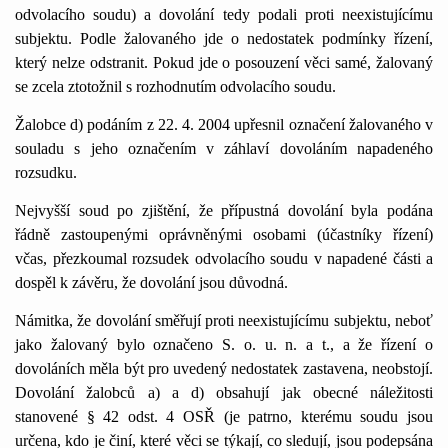
odvolacího soudu) a dovolání tedy podali proti neexistujícímu
subjektu. Podle žalovaného jde o nedostatek podmínky řízení,
který nelze odstranit. Pokud jde o posouzení věci samé, žalovaný
se zcela ztotožnil s rozhodnutím odvolacího soudu.
Žalobce d) podáním z 22. 4. 2004 upřesnil označení žalovaného v
souladu s jeho označením v záhlaví dovoláním napadeného
rozsudku.
Nejvyšší soud po zjištění, že přípustná dovolání byla podána
řádně zastoupenými oprávněnými osobami (účastníky řízení)
včas, přezkoumal rozsudek odvolacího soudu v napadené části a
dospěl k závěru, že dovolání jsou důvodná.
Námitka, že dovolání směřují proti neexistujícímu subjektu, neboť
jako žalovaný bylo označeno S. o. u. n. a t., a že řízení o
dovoláních měla být pro uvedený nedostatek zastavena, neobstojí.
Dovolání žalobců a) a d) obsahují jak obecné náležitosti
stanovené § 42 odst. 4 OSŘ (je patrno, kterému soudu jsou
určena, kdo je činí, které věci se týkají, co sledují, jsou podepsána