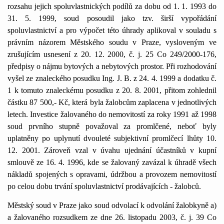
rozsahu jejich spoluvlastnických podílů za dobu od 1. 1. 1993 do
31. 5. 1999, soud posoudil jako tzv. širší vypořádání
spoluvlastnictví a pro výpočet této úhrady aplikoval v souladu s
právním názorem Městského soudu v Praze, vysloveným ve
zrušujícím usnesení z 20. 12. 2000, č. j. 25 Co 249/2000-176,
předpisy o nájmu bytových a nebytových prostor. Při rozhodování
vyšel ze znaleckého posudku Ing. J. B. z 24. 4.
1999 a
dodatku č.
1 k tomuto znaleckému posudku z 20. 8. 2001, přitom zohlednil
částku 87 500,- Kč, která byla žalobcům zaplacena v jednotlivých
letech. Investice žalovaného do nemovitostí za roky 1991 až 1998
soud prvního stupně považoval za promlčené, neboť byly
uplatněny po uplynutí dvouleté subjektivní promlčecí lhůty 10.
12. 2001. Zároveň vzal v úvahu ujednání účastníků v kupní
smlouvě ze 16. 4. 1996, kde se žalovaný zavázal k úhradě všech
nákladů spojených s opravami, údržbou a provozem nemovitostí
po celou dobu trvání spoluvlastnictví prodávajících - žalobců.
Městský soud v Praze jako soud odvolací k odvolání žalobkyně a)
a žalovaného rozsudkem ze dne 26. listopadu 2003, č. j. 39 Co