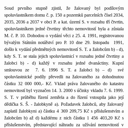
Soud prvního stupně zjistil, že žalovaný byl podílovým
spoluvlastníkem domu č. p.
150 a
pozemků parcelních čísel 2034,
2035,
2036 a
2037 v obci P. a kat. území S. v rozsahu tří čtvrtin,
spoluvlastníkem jedné čtvrtiny těchto nemovitostí byla a zůstala
M. č. P. 10. Dohodou o vydání věci z 25. 4. 1991, registrovanou
bývalým Státním notářství pro P. 10 dne 29. listopadu
1991,
došlo k vydání předmětných nemovitostí S. T. a žalobcům b) - d),
kdy S. T. se stala jejich spoluvlastnicí v rozsahu jedné čtvrtiny a
žalobci b) - d) každý v rozsahu jedné dvanáctiny. Kupní
smlouvou ze
7. 6. 1996 S. T. a žalobci b) – d)
své
spoluvlastnické podíly převedli na žalovaného za dohodnutou
částku 32 000 000,- Kč. Vklad práva žalovaného do katastru
nemovitostí byl vyznačen 14. 3. 2000 s účinky vkladu 7. 6. 1999.
S. T. v průběhu řízení zemřela a do řízení vstoupila jako její
dědička S. Š. - žalobkyně a). Požadavek žalobců, aby žalovaný
zaplatil žalobkyni a) částku 4 369 209,75 Kč s příslušenstvím a
žalobcům b) až d) každému z nich částku 1 456 403,20 Kč s
příslušenstvím, představující náhradu za užívání nemovitostí v