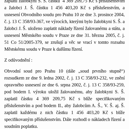
zaplatil žalobkyni S. Š. částku
4 369 209,75 Kč s příslušenstvím
a žalobci J. Š. částku 1 456 403,20 Kč s příslušenstvím, a
usnesení Obvodního soudu pro Prahu 10 ze dne 3. prosince 2004,
č. j.
13 C
358/93-367, ve výrocích, kterými bylo žalobkyni S. Š. a
žalobci J. Š. uloženo zaplatit náklady řízení žalovanému a státu, a
usnesení Městského soudu v Praze ze dne 31. března 2005, č. j.
51 Co 51/2005-379, se zrušují a věc se vrací v tomto rozsahu
Městskému soudu v Praze k dalšímu řízení.
Z odůvodnění :
Obvodní soud pro Prahu 10 (dále „soud prvního stupně“)
rozsudkem ze dne 9. ledna 2002, č. j.
13 C
358/93-232, ve znění
opravného usnesení ze dne 6. srpna 2002, č. j.
13 C
358/93-259,
pod bodem I. výroku uložil žalovanému, aby žalobkyni S. Š.
zaplatil částku 4 369 209,75 Kč s blíže specifikovaným
příslušenstvím a pod bodem II., aby žalobcům A. Š., V. Š. aj. Š.
zaplatil každému z nich částku 1 456 403,20 Kč s blíže
specifikovaným příslušenstvím. Dále rozhodl o nákladech řízení a
soudním poplatku.