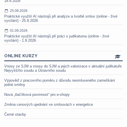
18.8.2026
25.08.2026
Praktické využití AI nástrojů při analýze a tvorbě smluv (online - živé
vysílání) - 25.8.2026
01.09.2026
Praktické využití AI nástrojů při práci s judikaturou (online - živé
vysílání) - 1.9.2026
ONLINE KURZY
Vnosy ze SJM a vnosy do SJM a jejich valorizace v aktuální judikatuře
Nejvyššího soudu a Ústavního soudu
Výpověď z pracovního poměru z důvodu neomluveného zameškání
jedné směny
Nová „tlačítková povinnost“ pro e-shopy
Změna cenových ujednání ve smlouvách v energetice
Černé stavby