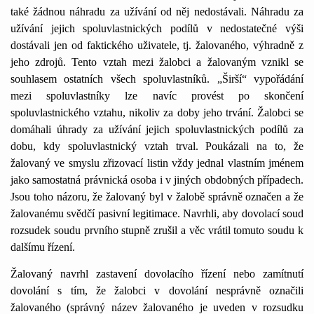
také žádnou náhradu za užívání od něj nedostávali. Náhradu za
užívání jejich spoluvlastnických podílů v nedostatečné výši
dostávali jen od faktického uživatele, tj. žalovaného, výhradně z
jeho zdrojů. Tento vztah mezi žalobci a žalovaným vznikl se
souhlasem ostatních všech spoluvlastníků. „Širší“ vypořádání
mezi spoluvlastníky lze navíc provést po skončení
spoluvlastnického vztahu, nikoliv za doby jeho trvání. Žalobci se
domáhali úhrady za užívání jejich spoluvlastnických podílů za
dobu, kdy spoluvlastnický vztah trval. Poukázali na to, že
žalovaný ve smyslu zřizovací listin vždy jednal vlastním jménem
jako samostatná právnická osoba i v jiných obdobných případech.
Jsou toho názoru, že žalovaný byl v žalobě správně označen a že
žalovanému svědčí pasivní legitimace. Navrhli, aby dovolací soud
rozsudek soudu prvního stupně zrušil a věc vrátil tomuto soudu k
dalšímu řízení.
Žalovaný navrhl zastavení dovolacího řízení nebo zamítnutí
dovolání s tím, že žalobci v dovolání nesprávně označili
žalovaného (správný název žalovaného je uveden v rozsudku