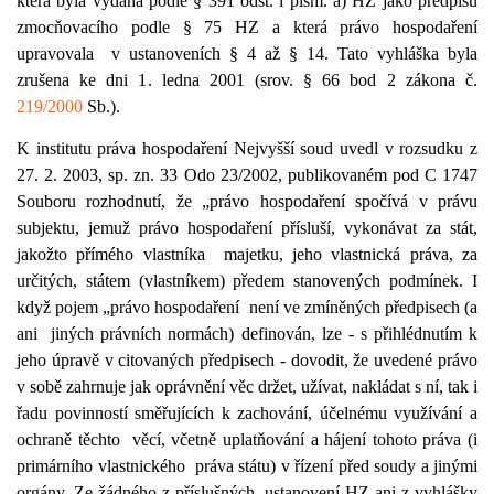
která byla vydána podle § 391 odst. l písm. a) HZ jako předpisu
zmocňovacího podle § 75 HZ a která právo hospodaření
upravovala
v ustanoveních § 4 až § 14. Tato vyhláška byla
zrušena ke dni 1. ledna 2001 (srov. § 66 bod 2 zákona č.
219/2000
Sb.).
K institutu práva hospodaření Nejvyšší soud uvedl v rozsudku z
27. 2. 2003, sp. zn. 33 Odo 23/2002, publikovaném pod C 1747
Souboru rozhodnutí, že „právo hospodaření spočívá v právu
subjektu, jemuž právo hospodaření přísluší, vykonávat za stát,
jakožto přímého vlastníka
majetku, jeho vlastnická práva, za
určitých, státem (vlastníkem) předem stanovených podmínek. I
když pojem „právo hospodaření
není ve zmíněných předpisech (a
ani
jiných právních normách) definován, lze - s přihlédnutím k
jeho úpravě v citovaných předpisech - dovodit, že uvedené právo
v sobě zahrnuje jak oprávnění věc držet, užívat, nakládat s ní, tak i
řadu povinností směřujících k zachování, účelnému využívání a
ochraně těchto
věcí, včetně uplatňování a hájení tohoto práva (i
primárního vlastnického
práva státu) v řízení před soudy a jinými
orgány. Ze žádného z příslušných
ustanovení HZ ani z vyhlášky