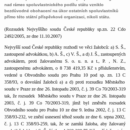
nad rámec spoluvlastnického podílu státu vzniklo
bezdůvodné obohacení na úkor ostatních spoluvlastníků
přímo této státní příspěvkové organizaci, nikoli státu.
(Rozsudek Nejvyššího soudu České republiky sp.zn. 22 Cdo
2492/2005, ze dne 11.10.2007)
Nejvyšší soud České republiky rozhodl ve věci žalobců: a) S. Š.,
zastoupené advokátkou, b) A. Š., c) V. Š., a d) J. Š., zastoupených
advokátem, proti žalovanému S. o. u. n. a t., P. , N. Z.,
zastoupenému advokátem, o 8 738 419,35 Kč s příslušenstvím,
vedené u Obvodního soudu pro Prahu 10 pod sp. zn.
13 C
358/93, o dovolání žalobců a) a d) proti rozsudku Městského
soudu v Praze ze dne 26. listopadu 2003, č. j. 39 Co 70/2003-319
tak, že rozsudek
Městského soudu v Praze ze dne 26. listopadu
2003, č. j. 39 Co 70/2003-319, jímž byl změněn rozsudek
Obvodního soudu pro Prahu 10 ze dne 9. ledna 2002, č. j.
13 C
358/93-232, ve znění usnesení téhož soudu ze dne 6. srpna 2002,
č. j.
13 C
358/93-259, tak, že se zamítá žaloba, aby žalovaný