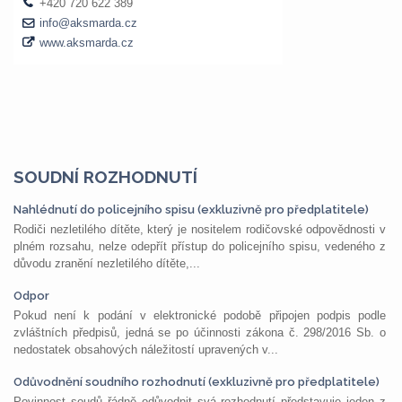
SOUDNÍ ROZHODNUTÍ
Nahlédnutí do policejního spisu (exkluzivně pro předplatitele)
Rodiči nezletilého dítěte, který je nositelem rodičovské odpovědnosti v
plném rozsahu, nelze odepřít přístup do policejního spisu, vedeného z
důvodu zranění nezletilého dítěte,...
Odpor
Pokud není k podání v elektronické podobě připojen podpis podle
zvláštních předpisů, jedná se po účinnosti zákona č. 298/2016 Sb. o
nedostatek obsahových náležitostí upravených v...
Odůvodnění soudního rozhodnutí (exkluzivně pro předplatitele)
Povinnost soudů řádně odůvodnit svá rozhodnutí představuje jeden z