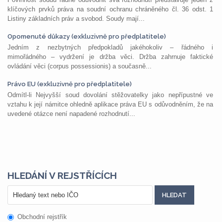
klíčových prvků práva na soudní ochranu chráněného čl. 36 odst. 1
Listiny základních práv a svobod. Soudy mají...
Opomenuté důkazy (exkluzivně pro předplatitele)
Jedním z nezbytných předpokladů jakéhokoliv – řádného i
mimořádného – vydržení je držba věci. Držba zahrnuje faktické
ovládání věci (corpus possessionis) a současně...
Právo EU (exkluzivně pro předplatitele)
Odmítl-li Nejvyšší soud dovolání stěžovatelky jako nepřípustné ve
vztahu k její námitce ohledně aplikace práva EU s odůvodněním, že na
uvedené otázce není napadené rozhodnutí...
HLEDÁNÍ V REJSTŘÍCÍCH
Obchodní rejstřík