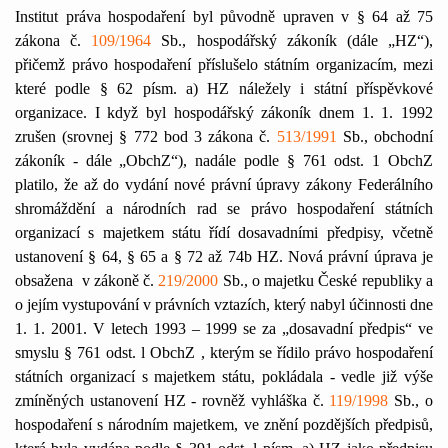
Institut práva hospodaření byl původně upraven v § 64 až 75
zákona č.
109/1964
Sb., hospodářský zákoník (dále „HZ“),
přičemž právo hospodaření příslušelo státním organizacím, mezi
které podle § 62 písm. a) HZ náležely i státní příspěvkové
organizace. I když byl hospodářský zákoník dnem 1. 1. 1992
zrušen (srovnej § 772 bod 3 zákona č.
513/1991
Sb., obchodní
zákoník - dále „ObchZ“), nadále podle § 761 odst. 1 ObchZ
platilo, že až do vydání nové právní úpravy zákony Federálního
shromáždění a národních rad se právo hospodaření státních
organizací s majetkem státu řídí dosavadními předpisy, včetně
ustanovení § 64, §
65 a
§ 72 až 74b HZ. Nová právní úprava je
obsažena
v zákoně č.
219/2000
Sb., o majetku České republiky a
o jejím vystupování v právních vztazích, který nabyl účinnosti dne
1. 1. 2001. V letech 1993 – 1999 se za „dosavadní předpis“ ve
smyslu § 761 odst. l ObchZ , kterým se řídilo právo hospodaření
státních organizací s majetkem státu, pokládala - vedle již výše
zmíněných ustanovení HZ - rovněž vyhláška č.
119/1998
Sb., o
hospodaření s národním majetkem, ve znění pozdějších předpisů,