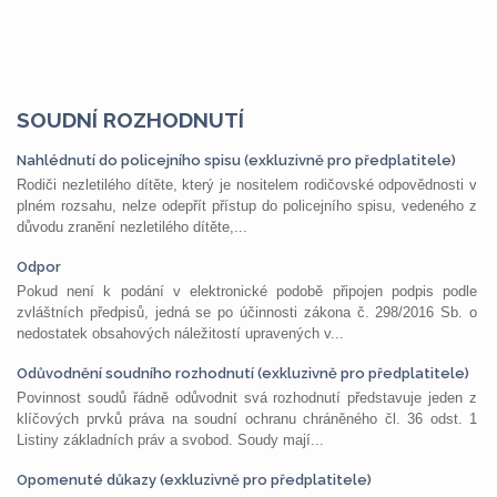
SOUDNÍ ROZHODNUTÍ
Nahlédnutí do policejního spisu (exkluzivně pro předplatitele)
Rodiči nezletilého dítěte, který je nositelem rodičovské odpovědnosti v
plném rozsahu, nelze odepřít přístup do policejního spisu, vedeného z
důvodu zranění nezletilého dítěte,...
Odpor
Pokud není k podání v elektronické podobě připojen podpis podle
zvláštních předpisů, jedná se po účinnosti zákona č. 298/2016 Sb. o
nedostatek obsahových náležitostí upravených v...
Odůvodnění soudního rozhodnutí (exkluzivně pro předplatitele)
Povinnost soudů řádně odůvodnit svá rozhodnutí představuje jeden z
klíčových prvků práva na soudní ochranu chráněného čl. 36 odst. 1
Listiny základních práv a svobod. Soudy mají...
Opomenuté důkazy (exkluzivně pro předplatitele)