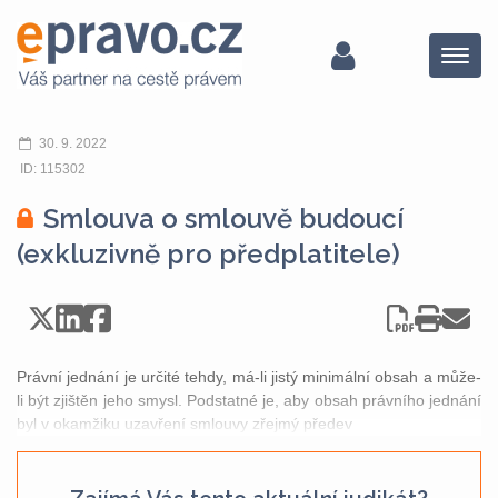
Menu
30. 9. 2022
ID: 115302
Smlouva o smlouvě budoucí
(exkluzivně pro předplatitele)
Právní jednání je určité tehdy, má-li jistý minimální obsah a může-
li být zjištěn jeho smysl. Podstatné je, aby obsah právního jednání
byl v okamžiku uzavření smlouvy zřejmý předev