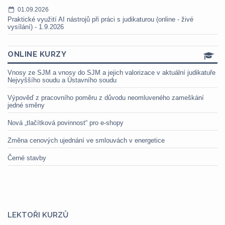
01.09.2026
Praktické využití AI nástrojů při práci s judikaturou (online - živé
vysílání) - 1.9.2026
ONLINE KURZY
Vnosy ze SJM a vnosy do SJM a jejich valorizace v aktuální judikatuře
Nejvyššího soudu a Ústavního soudu
Výpověď z pracovního poměru z důvodu neomluveného zameškání
jedné směny
Nová „tlačítková povinnost“ pro e-shopy
Změna cenových ujednání ve smlouvách v energetice
Černé stavby
LEKTOŘI KURZŮ