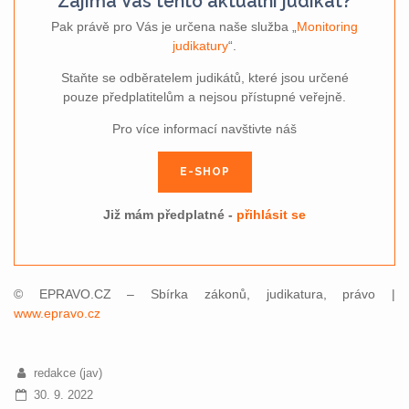
Zajímá Vás tento aktuální judikát?
Pak právě pro Vás je určena naše služba „
Monitoring
judikatury
“.
Staňte se odběratelem judikátů, které jsou určené
pouze předplatitelům a nejsou přístupné veřejně.
Pro více informací navštivte náš
E-SHOP
Již mám předplatné -
přihlásit se
© EPRAVO.CZ – Sbírka zákonů, judikatura, právo |
www.epravo.cz
redakce (jav)
30. 9. 2022