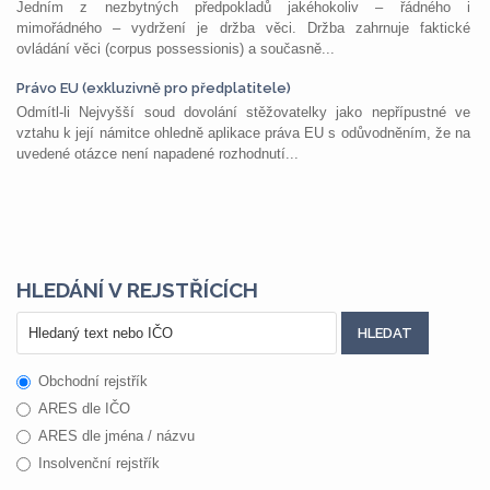
Jedním z nezbytných předpokladů jakéhokoliv – řádného i
mimořádného – vydržení je držba věci. Držba zahrnuje faktické
ovládání věci (corpus possessionis) a současně...
Právo EU (exkluzivně pro předplatitele)
Odmítl-li Nejvyšší soud dovolání stěžovatelky jako nepřípustné ve
vztahu k její námitce ohledně aplikace práva EU s odůvodněním, že na
uvedené otázce není napadené rozhodnutí...
HLEDÁNÍ V REJSTŘÍCÍCH
Obchodní rejstřík
ARES dle IČO
ARES dle jména / názvu
Insolvenční rejstřík