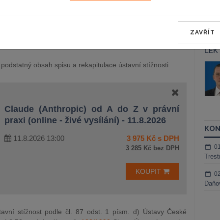
u škody za nesprávný úřední postup podle čl. 36 odst. 3 a
11 Listiny základních práv svobod. Tato rozhodnutí se proto
ZAVŘÍT
LEK
podstatný obsah spisu a rekapitulace ústavní stížnosti
áš Sokol
JUDr. Martin Maisner, Ph.D.,
MCIArb
ktora
Kurzy lektora
Claude (Anthropic) od A do Z v právní
praxi (online - živé vysílání) - 11.8.2026
KON
11.8.2026 13:00
3 975 Kč s DPH
0
3 285 Kč bez DPH
Trest
KOUPIT
0
Daňov
vní stížnost podle čl. 87 odst. 1 písm. d) Ústavy České