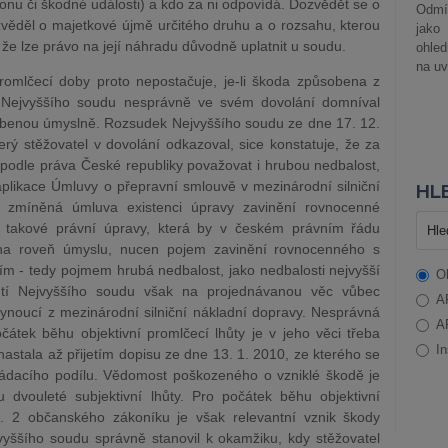
konu či škodné události) a kdo za ni odpovídá. Dozvědět se o
Odmít
ěděl o majetkové újmě určitého druhu a o rozsahu, kterou
jako
h, že lze právo na její náhradu důvodně uplatnit u soudu.
ohle
na uv
 promlčecí doby proto nepostačuje, je-li škoda způsobena z
le Nejvyššího soudu nesprávně ve svém dovolání domníval
sobenou úmyslně. Rozsudek Nejvyššího soudu ze dne 17. 12.
rý stěžovatel v dovolání odkazoval, sice konstatuje, že za
podle práva České republiky považovat i hrubou nedbalost,
aplikace Úmluvy o přepravní smlouvě v mezinárodní silniční
HLE
iž zmíněná úmluva existenci úpravy zavinění rovnocenné
i takové právní úpravy, která by v českém právním řádu
í na roveň úmyslu, nucen pojem zavinění rovnocenného s
m - tedy pojmem hrubá nedbalost, jako nedbalosti nejvyšší
O
nutí Nejvyššího soudu však na projednávanou věc vůbec
A
lynoucí z mezinárodní silniční nákladní dopravy. Nesprávná
A
čátek běhu objektivní promlčecí lhůty je v jeho věci třeba
In
nastala až přijetím dopisu ze dne 13. 1. 2010, ze kterého se
řádacího podílu. Vědomost poškozeného o vzniklé škodě je
 dvouleté subjektivní lhůty. Pro počátek běhu objektivní
. 2 občanského zákoníku je však relevantní vznik škody
yššího soudu správně stanovil k okamžiku, kdy stěžovatel