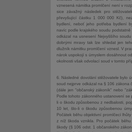
vznesená námitka promlčení není v roz
sice závažný následek pro stěžovate
převyšující částku 1 000 000 Kč), ne
bydlení, neboť jeho potřeba bydlení b
navíc podle krajského soudu podstatně li
odkázal na usnesení Nejvyššího soudu 
dobrými mravy tak lze shledat jen tehdy
dlužník námitku promlčení vznesl. V prax
nárok uspokojí s úmyslem dosáhnout od
okolnosti však odvolací soud v tomto pří
6. Následné dovolání stěžovatele bylo 
soud nejprve odkázal na § 106 zákona 
(dále jen "občanský zákoník" nebo "zá
Podle tohoto zákonného ustanovení se p
li o škodu způsobenou z nedbalosti, po
10 let, šlo-li o škodu způsobenou úmy
Počátek běhu objektivní promlčecí lhůty
z níž škoda vznikla. Pro počátek běhu 
škody (§ 106 odst. 1 občanského zákoní