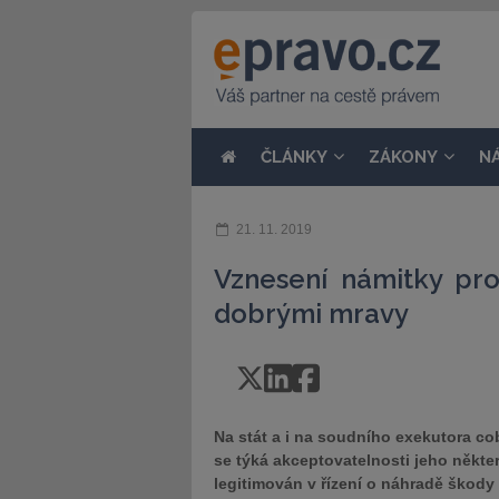
ČLÁNKY
ZÁKONY
N
21. 11. 2019
Vznesení námitky pr
dobrými mravy
Na stát a i na soudního exekutora cob
se týká akceptovatelnosti jeho někte
legitimován v řízení o náhradě škody 