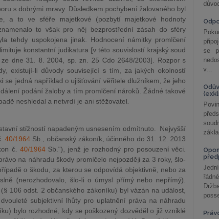
důvod
poru s dobrými mravy. Důsledkem pochybení žalovaného byl
le, a to ve sféře majetkové (pozbytí majetkové hodnoty
Odp
znamenalo to však pro něj bezprostřední zásah do sféry
Poku
yla tehdy uspokojena jinak. Hodnocení námitky promlčení
připo
mituje konstantní judikatura [v této souvislostí krajský soud
se p
ze dne 31. 8. 2004, sp. zn. 25 Cdo 2648/2003]. Rozpor s
nedo
v...
, existují-li důvody související s tím, za jakých okolností
i se jedná například o ujišťování věřitele dlužníkem, že jeho
Odův
dálení podání žaloby a tím promlčení nároků. Žádné takové
(exk
padě neshledal a netvrdí je ani stěžovatel.
Povin
před
soudn
ústavní stížností napadeným usnesením odmítnuto. Nejvyšší
zákla
č.
40/1964
Sb., občanský zákoník, účinného do 31. 12. 2013
kon č.
40/1964
Sb."), jenž je rozhodný pro posouzení věci.
Opom
před
rávo na náhradu škody promlčelo nejpozději za 3 roky, šlo-
Jední
případě o škodu, za kterou se odpovídá objektivně, nebo za
řádné
slně (nerozhodovalo, šlo-li o úmysl přímý nebo nepřímý).
Držba
 (§ 106 odst. 2 občanského zákoníku) byl vázán na událost,
posse
dvouleté subjektivní lhůty pro uplatnění práva na náhradu
ku) bylo rozhodné, kdy se poškozený dozvěděl o již vzniklé
Práv