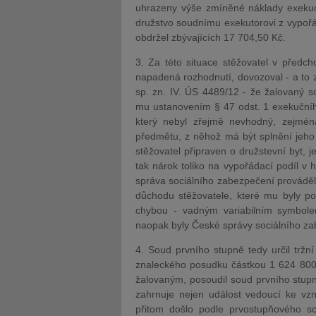
uhrazeny výše zmíněné náklady exekuce
družstvo soudnímu exekutorovi z vypořá
obdržel zbývajících 17 704,50 Kč.
3. Za této situace stěžovatel v předcho
napadená rozhodnutí, dovozoval - a to 
sp. zn. IV. ÚS 4489/12 - že žalovaný s
mu ustanovením § 47 odst. 1 exekučníh
který nebyl zřejmě nevhodný, zejmé
předmětu, z něhož má být splnění jeho
stěžovatel připraven o družstevní byt, j
tak nárok toliko na vypořádací podíl v
správa sociálního zabezpečení prováděl
důchodu stěžovatele, které mu byly pos
chybou - vadným variabilním symbol
naopak byly České správy sociálního z
4. Soud prvního stupně tedy určil trž
znaleckého posudku částkou 1 624 800 
žalovaným, posoudil soud prvního stup
zahrnuje nejen událost vedoucí ke vzn
přitom došlo podle prvostupňového so