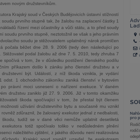
žstvem novým družstevníkům.
tora Krajský soud v Českých Budějovicích ústavní stížností
oudu prvního stupně tak, že žalobu na zaplacení částky 1
ákladů řízení mezi účastníky a vůči státu, a to před soudy
ění soudu prvního stupně, neztotožnil se však s jeho právním
dvolacího soudu je stěžovatelem uplatněný nárok promlčen
terá počala běžet dne 28. 9. 2006 (tedy den následující po
. Stěžovatel podal žalobu až dne 7. 5. 2010, tedy zhruba 7
 spočívá v tom, že v důsledku postižení členského podílu
čním příkazem došlo k zániku jeho členství družstvu a v
družstevní být. Událostí, z níž škoda vznikla, je vydání
1 odst. 1 obchodního zákoníku zaniká členství v bytovém
u po právní moci usnesení o nařízení exekuce. V daném
vém družstvu zaniklo již 27. 9. 2006. Již v tomto okamžiku
ěžovateli škoda spočívající v tom, že přestal být členem
SO
 možnosti užívání družstevního bytu a současně mu vznikl
 rovněž zdůraznil, že žalovaný exekutor jednal z nedbalosti,
Nahl
pro 
i škodu, tudíž se v dané věci nemůže uplatnit desetiletá
Rodič
í exekutora totiž spočívalo toliko v nedůsledném plnění
rodič
bsenci náležitého zjištění, z jakého důvodu není realizována
odepř
o důchodu. Krajský soud rovněž uzavřel, že exekutorem