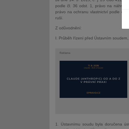
podle čl. 36 odst. 1, právo na náhrad
právo na ochranu vlastnictví podle čl. 
ruší.
Z odůvodnění:
I. Průběh řízení před Ústavním soudem, 
JUDr. Tomáš Nielsen
JUDr. Tom
Kurzy lektora
Kurzy le
Reklama
1. Ústavnímu soudu byla doručena ústa