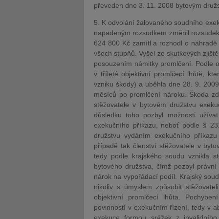
převeden dne 3. 11. 2008 bytovým dru
5. K odvolání žalovaného soudního exeku
napadeným rozsudkem změnil rozsudek s
624 800 Kč zamítl a rozhodl o náhradě n
všech stupňů. Vyšel ze skutkových zjišt
posouzením námitky promlčení. Podle o
v tříleté objektivní promlčecí lhůtě, k
vzniku škody) a uběhla dne 28. 9. 2009
měsíců po promlčení nároku. Škoda zde
stěžovatele v bytovém družstvu exeku
důsledku toho pozbyl možnosti užívat 
exekučního příkazu, neboť podle § 23
družstvu vydáním exekučního příkaz
případě tak členství stěžovatele v byto
tedy podle krajského soudu vznikla st
bytového družstva, čímž pozbyl právní
nárok na vypořádací podíl. Krajský soud
nikoliv s úmyslem způsobit stěžovatel
objektivní promlčecí lhůta. Pochyben
povinností v exekučním řízení, tedy v a
exekuce formou srážek z invalidníh