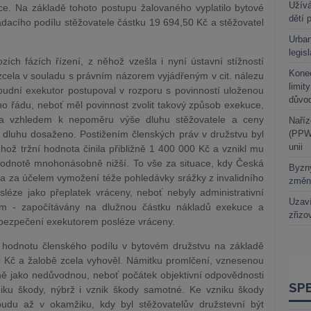
Užívá
. Na základě tohoto postupu žalovaného vyplatilo bytové
dětí 
dacího podílu stěžovatele částku 19 694,50 Kč a stěžovatel
Urban
legis
zích fázích řízení, z něhož vzešla i nyní ústavní stížností
Kone
zcela v souladu s právním názorem vyjádřeným v cit. nálezu
limit
oudní exekutor postupoval v rozporu s povinností uloženou
důvo
o řádu, neboť měl povinnost zvolit takový způsob exekuce,
na vzhledem k nepoměru výše dluhu stěžovatele a ceny
Naříz
 dluhu dosaženo. Postižením členských práv v družstvu byl
(PPWR
unii
ehož tržní hodnota činila přibližně 1 400 000 Kč a vznikl mu
 hodnotě mnohonásobně nižší. To vše za situace, kdy Česká
Byzny
a za účelem vymožení téže pohledávky srážky z invalidního
změn
léze jako přeplatek vráceny, neboť nebyly administrativní
Uzaví
em - započítávány na dlužnou částku nákladů exekuce a
zřizo
abezpečení exekutorem posléze vráceny.
ní hodnotu členského podílu v bytovém družstvu na základě
Kč a žalobě zcela vyhověl. Námitku promlčení, vznesenou
ně jako nedůvodnou, neboť počátek objektivní odpovědnosti
iku škody, nýbrž i vznik škody samotné. Ke vzniku škody
udu až v okamžiku, kdy byl stěžovatelův družstevní být