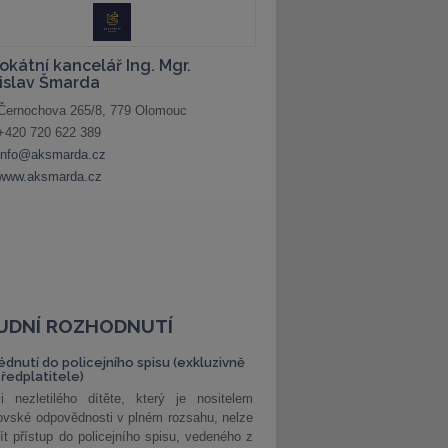
UDNÍ ROZHODNUTÍ
édnutí do policejního spisu (exkluzivně
předplatitele)
i nezletilého dítěte, který je nositelem
ovské odpovědnosti v plném rozsahu, nelze
ít přístup do policejního spisu, vedeného z