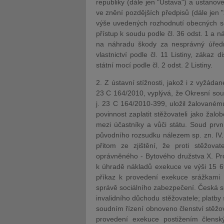
republiky (dále jen "Ústava") a ustanov
ve znění pozdějších předpisů (dále jen 
výše uvedených rozhodnutí obecných so
přístup k soudu podle čl. 36 odst. 1 a ná
na náhradu škody za nesprávný úřední
vlastnictví podle čl. 11 Listiny, zákaz
státní mocí podle čl. 2 odst. 2 Listiny.
2. Z ústavní stížnosti, jakož i z vyžád
23 C 164/2010, vyplývá, že Okresní sou
j. 23 C 164/2010-399, uložil žalovaném
povinnost zaplatit stěžovateli jako žal
mezi účastníky a vůči státu. Soud prv
původního rozsudku nálezem sp. zn. IV
přitom ze zjištění, že proti stěžova
oprávněného - Bytového družstva X. Pr
k úhradě nákladů exekuce ve výši 15 6
příkaz k provedení exekuce srážkami z
správě sociálního zabezpečení. Česká s
invalidního důchodu stěžovatele; platby 
soudním řízení obnoveno členství stěžov
provedení exekuce postižením člensk