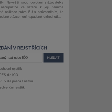
l-li Nejvyšší soud dovolání stěžovatelky
 nepřípustné ve vztahu k její námitce
dně aplikace práva EU s odůvodněním, že
edené otázce není napadené rozhodnutí...
DÁNÍ V REJSTŘÍCÍCH
bchodní rejstřík
RES dle IČO
RES dle jména / názvu
solvenční rejstřík