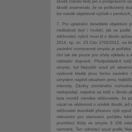
škodě (nikoliv tedy jen o protiprávním ú
škodě znamenalo, že se poškozený dozv
lze natolik objektivně vyčíslit v penězíc
7. Pro uplatnění desetileté objektivní
nedbalosti (byť i hrubé), jak se pod
stěžovatel, nýbrž musí jít o škodu způ
2014, sp. zn. 23 Cdo 2702/2012, na kte
zavinění rovnocenné úmyslu je potřeba 
činí tak ale pouze pro účely výkladu a 
nákladní dopravě. Předpokládá-li tot
úmyslu, byl Nejvyšší soud při absenc
výslovně kladla jinou formu zaviněn
úmyslem naplnit obsahem jemu nejbližší
intenzity. Závěry zmíněného rozhod
nedopadají, nejedná se totiž o škodu p
byla rovněž námitka stěžovatele, že po
vázat na vědomost o vzniklé škodě, jež 
stěžovatel dozvěděl přesnou výši vypo
relevantní pro stanovení počátku běhu
promlčecí lhůty ve smyslu § 106 odst
samotné. Ten odvolací soud podle Nejv