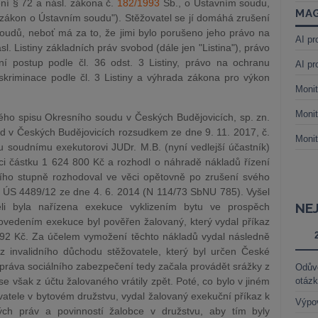
ení § 72 a násl. zákona č.
182/1993
Sb., o Ústavním soudu,
MAG
"zákon o Ústavním soudu"). Stěžovatel se jí domáhá zrušení
udů, neboť má za to, že jimi bylo porušeno jeho právo na
AI pr
sl. Listiny základních práv svobod (dále jen "Listina"), právo
 postup podle čl. 36 odst. 3 Listiny, právo na ochranu
AI pr
 diskriminace podle čl. 3 Listiny a výhrada zákona pro výkon
Monit
Monit
aného spisu Okresního soudu v Českých Budějovicích, sp. zn.
d v Českých Budějovicích rozsudkem ze dne 9. 11. 2017, č.
Monit
u soudnímu exekutorovi JUDr. M.B. (nyní vedlejší účastník)
obci částku 1 624 800 Kč a rozhodl o náhradě nákladů řízení
ního stupně rozhodoval ve věci opětovně po zrušení svého
. ÚS 4489/12 ze dne 4. 6. 2014 (N 114/73 SbNU 785). Vyšel
NE
teli byla nařízena exekuce vyklizením bytu ve prospěch
ovedením exekuce byl pověřen žalovaný, který vydal příkaz
92 Kč. Za účelem vymožení těchto nákladů vydal následně
 invalidního důchodu stěžovatele, který byl určen České
práva sociálního zabezpečení tedy začala provádět srážky z
Odůvo
se však z účtu žalovaného vrátily zpět. Poté, co bylo v jiném
otáz
atele v bytovém družstvu, vydal žalovaný exekuční příkaz k
Výpo
ých práv a povinností žalobce v družstvu, aby tím byly