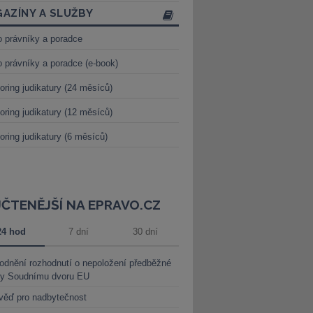
AZÍNY A SLUŽBY
o právníky a poradce
o právníky a poradce (e-book)
oring judikatury (24 měsíců)
oring judikatury (12 měsíců)
oring judikatury (6 měsíců)
JČTENĚJŠÍ NA EPRAVO.CZ
24 hod
7 dní
30 dní
dnění rozhodnutí o nepoložení předběžné
ky Soudnímu dvoru EU
věď pro nadbytečnost