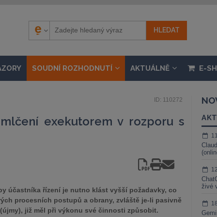
ÁZORY
SOUDNÍ ROZHODNUTÍ
AKTUÁLNĚ
E-S
NO
ID: 110272
AKT
omlčení exekutorem v rozporu s
1
Claud
(onli
1
ChatG
živé 
y účastníka řízení je nutno klást vyšší požadavky, co
rých procesních postupů a obrany, zvláště je-li pasivně
1
(újmy), již měl při výkonu své činnosti způsobit.
Gemin