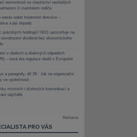
ní nemovitosti ve vlastnictví nezletilých
partnerem či manželem rodiče
 waste water treatment directive –
lativa a její dopady
c prázdných holdingů? NSS upozorňuje na
y osvobození dividend bez ekonomického
du
ení o obalech a obalových odpadech
) – nová éra regulace obalů v Evropské
s a paragrafy, díl 39.: Jak na organizační
y ve společnosti
rky místních i účelových komunikací a
vání objížděk