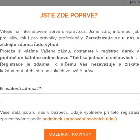
(onli
sp.zn. II.ÚS 1782/19, ze dne 8.10.2019)
2
JSTE ZDE POPRVÉ?
Prakt
smluv
Vítejte na internetovém serveru epravo.cz. Jsme zdroj informací jak
0
epravo.cz?
pro laiky, tak i pro právníky profesionály.
Zaregistrujte se u nás a
Prakt
získejte zdarma řadu výhod.
judik
a jako dárek Vám zašleme aktuální online kurz na využití
Protože si vážíme Vašeho zájmu, dostanete k registraci
dárek v
podobě unikátního online kurzu "Taktika jednání o smlouvách".
ONL
Registrace je zdarma, k ničemu Vás nezavazuje
a získáte
REGISTROVAT ZDE
každodenní přehled o novinkách ve světě práva.
Vnos
valor
soud
E-mailová adresa:
*
 stížnosti stěžovatele A. Č., zastoupeného JUDr. Z. Č.,
Výpo
neom
udku Krajského soudu v Českých Budějovicích ze dne 16. 8.
 usnesení Nejvyššího soudu ze dne 14. 3. 2019, č. j. 25 Cdo
Nová 
Vaše data jsou u nás v bezpečí. Údaje vyplněné při této registraci
soudu v Českých Budějovicích a Nejvyššího soudu jako
zpracováváme podle
podmínek zpracování osobních údajů
o exekutora se sídlem Č.B., zastoupeného JUDr. D.Ř., LL.M.,
Změn
energ
o účastníka řízení, tak, že rozsudkem Krajského soudu v
8, č. j. 19 Co 609/2018-450, a usnesením Nejvyššího soudu
Čern
19-483, bylo porušeno právo stěžovatele na přístup k soudu