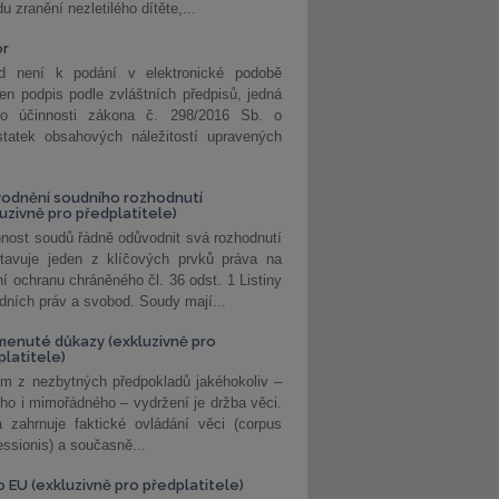
u zranění nezletilého dítěte,...
or
d není k podání v elektronické podobě
jen podpis podle zvláštních předpisů, jedná
o účinnosti zákona č. 298/2016 Sb. o
statek obsahových náležitostí upravených
odnění soudního rozhodnutí
luzivně pro předplatitele)
nost soudů řádně odůvodnit svá rozhodnutí
stavuje jeden z klíčových prvků práva na
í ochranu chráněného čl. 36 odst. 1 Listiny
dních práv a svobod. Soudy mají...
enuté důkazy (exkluzivně pro
platitele)
m z nezbytných předpokladů jakéhokoliv –
ho i mimořádného – vydržení je držba věci.
 zahrnuje faktické ovládání věci (corpus
ssionis) a současně...
o EU (exkluzivně pro předplatitele)