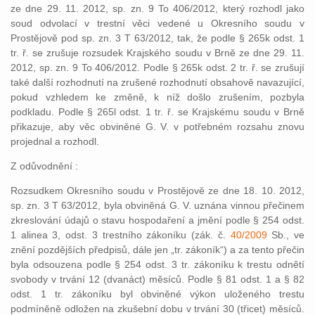
ze dne 29. 11. 2012, sp. zn. 9 To 406/2012, který rozhodl jako
soud odvolací v trestní věci vedené u Okresního soudu v
Prostějově pod sp. zn. 3 T 63/2012, tak, že podle § 265k odst. 1
tr. ř. se zrušuje rozsudek Krajského soudu v Brně ze dne 29. 11.
2012, sp. zn. 9 To 406/2012. Podle § 265k odst. 2 tr. ř. se zrušují
také další rozhodnutí na zrušené rozhodnutí obsahově navazující,
pokud vzhledem ke změně, k níž došlo zrušením, pozbyla
podkladu. Podle § 265l odst. 1 tr. ř. se Krajskému soudu v Brně
přikazuje, aby věc obviněné G. V. v potřebném rozsahu znovu
projednal a rozhodl.
Z odůvodnění :
Rozsudkem Okresního soudu v Prostějově ze dne 18. 10. 2012,
sp. zn. 3 T 63/2012, byla obviněná G. V. uznána vinnou přečinem
zkreslování údajů o stavu hospodaření a jmění podle § 254 odst.
1 alinea 3, odst. 3 trestního zákoníku (zák. č.
40/2009
Sb., ve
znění pozdějších předpisů, dále jen „tr. zákoník“) a za tento přečin
byla odsouzena podle § 254 odst. 3 tr. zákoníku k trestu odnětí
svobody v trvání 12 (dvanáct) měsíců. Podle § 81 odst. 1 a § 82
odst. 1 tr. zákoníku byl obviněné výkon uloženého trestu
podmíněně odložen na zkušební dobu v trvání 30 (třicet) měsíců.