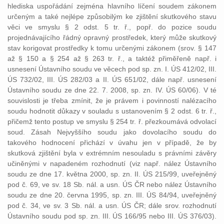
hlediska uspořádání zejména hlavního líčení soudem zákonem
určeným a také nejlépe způsobilým ke zjištění skutkového stavu
věci ve smyslu § 2 odst. 5 tr. ř., popř. do pozice soudu
projednávajícího řádný opravný prostředek, který může skutkový
stav korigovat prostředky k tomu určenými zákonem (srov. § 147
až § 150 a § 254 až § 263 tr. ř., a taktéž přiměřeně např. i
usnesení Ústavního soudu ve věcech pod sp. zn. I. ÚS 412/02, III.
ÚS 732/02, III. ÚS 282/03 a II. ÚS 651/02, dále např. usnesení
Ústavního soudu ze dne 22. 7. 2008, sp. zn. IV. ÚS 60/06). V té
souvislosti je třeba zmínit, že je právem i povinností nalézacího
soudu hodnotit důkazy v souladu s ustanovením § 2 odst. 6 tr. ř.,
přičemž tento postup ve smyslu § 254 tr. ř. přezkoumává odvolací
soud. Zásah Nejvyššího soudu jako dovolacího soudu do
takového hodnocení přichází v úvahu jen v případě, že by
skutková zjištění byla v extrémním nesouladu s právními závěry
učiněnými v napadeném rozhodnutí (viz např. nález Ústavního
soudu ze dne 17. května 2000, sp. zn. II. ÚS 215/99, uveřejněný
pod č. 69, ve sv. 18 Sb. nál. a usn. ÚS ČR nebo nález Ústavního
soudu ze dne 20. června 1995, sp. zn. III. ÚS 84/94, uveřejněný
pod č. 34, ve sv. 3 Sb. nál. a usn. ÚS ČR; dále srov. rozhodnutí
Ústavního soudu pod sp. zn. III. ÚS 166/95 nebo III. ÚS 376/03).