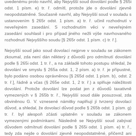
uvedenému proto navrhl, aby Nejvyšší soud dovolání podle § 265i
odst. 1 písm. e) tr. ř. odmítl, protože jde o dovolání zjevně
neopodstatněné. Současně navrhl, aby Nejvyšší soud v souladu s
ustanovením § 265r odst. 1 písm. a) tr. ř. učinil rozhodnutí v
neveřejném zasedání. S rozhodnutím věci v neveřejném
zasedání souhlasil i pro případ jiného nežli výše navrhovaného
rozhodnutí Nejvyššího soudu [§ 265r odst. 1 písm. c) tr. ř.].
Nejvyšší soud jako soud dovolací nejprve v souladu se zákonem
zkoumal, zda není dán některý z důvodů pro odmítnutí dovolání
podle § 265i odst. 1 tr. ř., a na základě tohoto postupu shledal, že
dovolání ve smyslu § 265a odst. 1, 2 písm. a) tr. ř. je přípustné,
bylo podáno osobou oprávněnou [§ 265d odst. 1 písm. b), odst. 2
tr. ř.], řádně a včas (§ 265e odst. 1, 2 tr. ř.) a splňuje náležitosti
dovolání. Protože dovolání lze podat jen z důvodů taxativně
vymezených v § 265b tr. ř., Nejvyšší soud dále posuzoval, zda
obviněnou G. V. vznesené námitky naplňují jí tvrzený dovolací
důvod, a shledal, že dovolací důvod podle § 265b odst. 1 písm. g)
tr. ř. byl alespoň zčásti uplatněn v souladu se zákonem
vymezenými podmínkami. Následně se Nejvyšší soud zabýval
důvodem odmítnutí dovolání podle § 265i odst. 1 písm. e) tr. ř.,
tedy zda nejde o dovolání zjevně neopodstatněné, přičemž ani