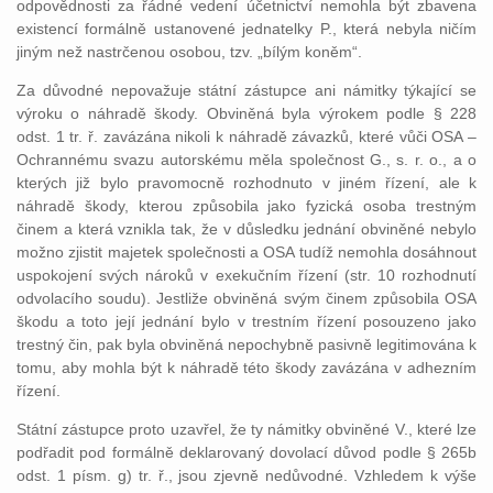
odpovědnosti za řádné vedení účetnictví nemohla být zbavena
existencí formálně ustanovené jednatelky P., která nebyla ničím
jiným než nastrčenou osobou, tzv. „bílým koněm“.
Za důvodné nepovažuje státní zástupce ani námitky týkající se
výroku o náhradě škody. Obviněná byla výrokem podle § 228
odst. 1 tr. ř. zavázána nikoli k náhradě závazků, které vůči OSA –
Ochrannému svazu autorskému měla společnost G., s. r. o., a o
kterých již bylo pravomocně rozhodnuto v jiném řízení, ale k
náhradě škody, kterou způsobila jako fyzická osoba trestným
činem a která vznikla tak, že v důsledku jednání obviněné nebylo
možno zjistit majetek společnosti a OSA tudíž nemohla dosáhnout
uspokojení svých nároků v exekučním řízení (str. 10 rozhodnutí
odvolacího soudu). Jestliže obviněná svým činem způsobila OSA
škodu a toto její jednání bylo v trestním řízení posouzeno jako
trestný čin, pak byla obviněná nepochybně pasivně legitimována k
tomu, aby mohla být k náhradě této škody zavázána v adhezním
řízení.
Státní zástupce proto uzavřel, že ty námitky obviněné V., které lze
podřadit pod formálně deklarovaný dovolací důvod podle § 265b
odst. 1 písm. g) tr. ř., jsou zjevně nedůvodné. Vzhledem k výše