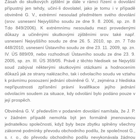
Zásah do skutkových zjištění je dále v rámci řízení o dovolání
přípustný jen tehdy, učiní-li dovolatel, jako je tomu i v případě
obviněné G. V., extrémní nesoulad předmětem svého dovolání
(srov. usnesení Nejvyššího soudu ze dne 9. 8. 2006, sp. zn. 8
Tdo 849/2006). K extrémnímu nesouladu mezi provedenými
důkazy a učiněnými skutkovými zjištěními srov. také např.
usnesení Nejvyššího soudu ze dne 26. 5. 2010, sp. zn. 7 Tdo
448/2010, usnesení Ústavního soudu ze dne 23. 11. 2009, sp. zn.
IV. ÚS 889/09, nebo rozhodnutí Ústavního soudu ze dne 23. 9.
2005, sp. zn. III. ÚS 359/05. Právě z těchto hledisek se Nejvyšší
soud zabýval některými skutkovými otázkami a hodnocením
důkazů jak ze strany nalézacího, tak i odvolacího soudu ve vztahu
k právnímu posouzení jednání obviněné G. V., zejména z hlediska
nepřípustnosti zpřísnění právní kvalifikace jejího jednání
odvolacím soudem za situace, kdy odvolání bylo podáno pouze v
její prospěch.
Obviněná G. V. především v podaném dovolání namítala, že J. P.
v žádném případě nemohla být jen formálně jmenovanou
jednatelkou společnosti, když byly beze zbytku splněny všechny
zákonné podmínky převodu obchodního podílu, že společnost G.,
s. r. o., do převodu obchodního podílu nevykonávala žádnou