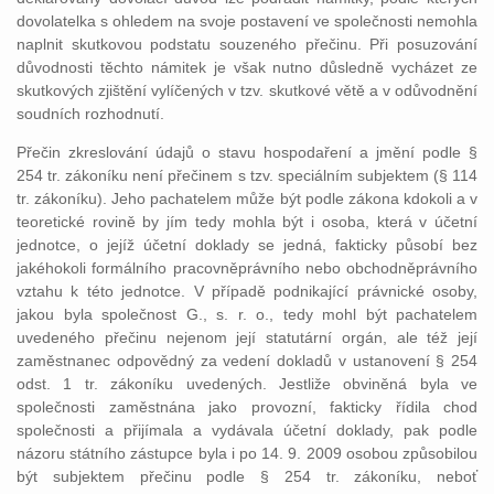
dovolatelka s ohledem na svoje postavení ve společnosti nemohla
naplnit skutkovou podstatu souzeného přečinu. Při posuzování
důvodnosti těchto námitek je však nutno důsledně vycházet ze
skutkových zjištění vylíčených v tzv. skutkové větě a v odůvodnění
soudních rozhodnutí.
Přečin zkreslování údajů o stavu hospodaření a jmění podle §
254 tr. zákoníku není přečinem s tzv. speciálním subjektem (§ 114
tr. zákoníku). Jeho pachatelem může být podle zákona kdokoli a v
teoretické rovině by jím tedy mohla být i osoba, která v účetní
jednotce, o jejíž účetní doklady se jedná, fakticky působí bez
jakéhokoli formálního pracovněprávního nebo obchodněprávního
vztahu k této jednotce. V případě podnikající právnické osoby,
jakou byla společnost G., s. r. o., tedy mohl být pachatelem
uvedeného přečinu nejenom její statutární orgán, ale též její
zaměstnanec odpovědný za vedení dokladů v ustanovení § 254
odst. 1 tr. zákoníku uvedených. Jestliže obviněná byla ve
společnosti zaměstnána jako provozní, fakticky řídila chod
společnosti a přijímala a vydávala účetní doklady, pak podle
názoru státního zástupce byla i po 14. 9. 2009 osobou způsobilou
být subjektem přečinu podle § 254 tr. zákoníku, neboť