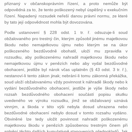
přiznaný v občanskoprávním řízení, a proto nemůže být
odpovědná za to, že tento poškozený nebyl úspěšný v exekučním
řízení. Napadený rozsudek neřeší danou právní normu, ze které
by tato její odpovědnost mohla být dovozována.
Podle ustanovení § 228 odst. 1 tr. ř. odsuzuje-li soud
obžalovaného pro trestný čin, kterým způsobil jinému majetkovou
škodu nebo nemajetkovou újmu nebo kterým se na úkor
poškozeného bezdůvodně obohatil, uloží mu zpravidla v
rozsudku, aby poškozenému nahradil majetkovou škodu nebo
nemajetkovou újmu v penězích nebo aby vydal bezdůvodné
obohacení, jestliže byl nárok včas uplatněn (§ 43 odst. 3 tr. ř.),
nestanoví-li tento zákon jinak; nebrání-li tomu zákonná překážka,
soud uloží obžalovanému vždy povinnost k náhradě škody nebo k
vydání bezdůvodného obohacení, jestliže je výše škody nebo
rozsah bezdůvodného obohacení součástí popisu skutku
uvedeného ve výroku rozsudku, jímž se obžalovaný uznává
vinným, a škoda v této výši nebyla dosud uhrazena nebo
bezdůvodné obohacení nebylo dosud v tomto rozsahu vydáno.
Obviněné lze tedy uložit povinnost nahradit poškozenému
majetkovou škodu v penězích způsobenou trestným činem při
splnění těchto dalších kumulativně stanovených předpokladů. Jak