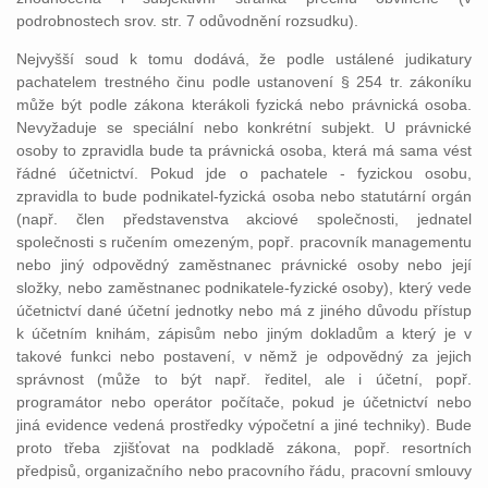
podrobnostech srov. str. 7 odůvodnění rozsudku).
Nejvyšší soud k tomu dodává, že podle ustálené judikatury
pachatelem trestného činu podle ustanovení § 254 tr. zákoníku
může být podle zákona kterákoli fyzická nebo právnická osoba.
Nevyžaduje se speciální nebo konkrétní subjekt. U právnické
osoby to zpravidla bude ta právnická osoba, která má sama vést
řádné účetnictví. Pokud jde o pachatele - fyzickou osobu,
zpravidla to bude podnikatel-fyzická osoba nebo statutární orgán
(např. člen představenstva akciové společnosti, jednatel
společnosti s ručením omezeným, popř. pracovník managementu
nebo jiný odpovědný zaměstnanec právnické osoby nebo její
složky, nebo zaměstnanec podnikatele-fyzické osoby), který vede
účetnictví dané účetní jednotky nebo má z jiného důvodu přístup
k účetním knihám, zápisům nebo jiným dokladům a který je v
takové funkci nebo postavení, v němž je odpovědný za jejich
správnost (může to být např. ředitel, ale i účetní, popř.
programátor nebo operátor počítače, pokud je účetnictví nebo
jiná evidence vedená prostředky výpočetní a jiné techniky). Bude
proto třeba zjišťovat na podkladě zákona, popř. resortních
předpisů, organizačního nebo pracovního řádu, pracovní smlouvy