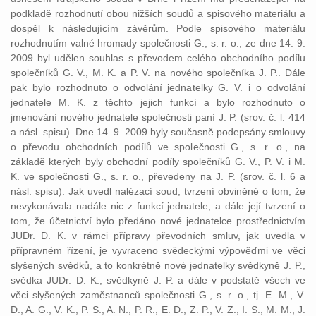
podkladě rozhodnutí obou nižších soudů a spisového materiálu a
dospěl k následujícím závěrům. Podle spisového materiálu
rozhodnutím valné hromady společnosti G., s. r. o., ze dne 14. 9.
2009 byl udělen souhlas s převodem celého obchodního podílu
společníků G. V., M. K. a P. V. na nového společníka J. P.. Dále
pak bylo rozhodnuto o odvolání jednatelky G. V. i o odvolání
jednatele M. K. z těchto jejich funkcí a bylo rozhodnuto o
jmenování nového jednatele společnosti paní J. P. (srov. č. l. 414
a násl. spisu). Dne 14. 9. 2009 byly současně podepsány smlouvy
o převodu obchodních podílů ve společnosti G., s. r. o., na
základě kterých byly obchodní podíly společníků G. V., P. V. i M.
K. ve společnosti G., s. r. o., převedeny na J. P. (srov. č. l. 6 a
násl. spisu). Jak uvedl nalézací soud, tvrzení obviněné o tom, že
nevykonávala nadále nic z funkcí jednatele, a dále její tvrzení o
tom, že účetnictví bylo předáno nové jednatelce prostřednictvím
JUDr. D. K. v rámci přípravy převodních smluv, jak uvedla v
přípravném řízení, je vyvraceno svědeckými výpověďmi ve věci
slyšených svědků, a to konkrétně nové jednatelky svědkyně J. P.,
svědka JUDr. D. K., svědkyně J. P. a dále v podstatě všech ve
věci slyšených zaměstnanců společnosti G., s. r. o., tj. E. M., V.
D., A. G., V. K., P. S., A. N., P. R., E. D., Z. P., V. Z., I. S., M. M., J.