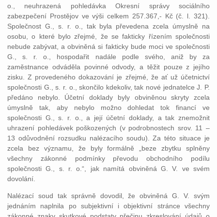
o., neuhrazená pohledávka Okresní správy sociálního
zabezpečení Prostějov ve výši celkem 257.367,- Kč (č. l. 321).
Společnost G., s. r. o., tak byla převedena zcela úmyslně na
osobu, o které bylo zřejmé, že se fakticky řízením společnosti
nebude zabývat, a obviněná si fakticky bude moci ve společnosti
G., s. r. o., hospodařit nadále podle svého, aniž by za
zaměstnance odváděla povinné odvody, a těžit pouze z jejího
zisku. Z provedeného dokazování je zřejmé, že ať už účetnictví
společnosti G., s. r. o., skončilo kdekoliv, tak nové jednatelce J. P.
předáno nebylo. Účetní doklady byly obviněnou skryty zcela
úmyslně tak, aby nebylo možno dohledat tok financí ve
společnosti G., s. r. o., a její účetní doklady, a tak znemožnit
uhrazení pohledávek poškozených (v podrobnostech srov. 11 –
13 odůvodnění rozsudku nalézacího soudu). Za této situace je
zcela bez významu, že byly formálně „beze zbytku splněny
všechny zákonné podmínky převodu obchodního podílu
společnosti G., s. r. o.“, jak namítá obviněná G. V. ve svém
dovolání.
Nalézací soud tak správně dovodil, že obviněná G. V. svým
jednáním naplnila po subjektivní i objektivní stránce všechny
zákonné znaky skutkové podstaty přečinu zkreslování údajů o