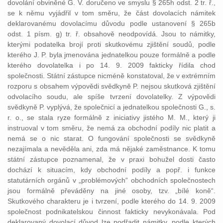
dovolání obviněné G. V. doručeno ve smyslu § 265h odst. 2 tr. ř.,
se k němu vyjádřil v tom směru, že část dovolacích námitek
deklarovanému dovolacímu důvodu podle ustanovení § 265b
odst. 1 písm. g) tr. ř. obsahově neodpovídá. Jsou to námitky,
kterými podatelka brojí proti skutkovému zjištění soudů, podle
kterého J. P. byla jmenována jednatelkou pouze formálně a podle
kterého dovolatelka i po 14. 9. 2009 fakticky řídila chod
společnosti. Státní zástupce nicméně konstatoval, že v extrémním
rozporu s obsahem výpovědi svědkyně P. nejsou skutková zjištění
odvolacího soudu, ale spíše tvrzení dovolatelky. Z výpovědi
svědkyně P. vyplývá, že společnicí a jednatelkou společnosti G., s.
r. o., se stala ryze formálně z iniciativy jistého M. M., který ji
instruoval v tom směru, že nemá za obchodní podíly nic platit a
nemá se o nic starat. O fungování společnosti se svědkyně
nezajímala a nevěděla ani, zda má nějaké zaměstnance. K tomu
státní zástupce poznamenal, že v praxi bohužel dosti často
dochází k situacím, kdy obchodní podíly a popř. i funkce
statutárních orgánů v „problémových“ obchodních společnostech
jsou formálně převáděny na jiné osoby, tzv. „bílé koně“.
Skutkového charakteru je i tvrzení, podle kterého do 14. 9. 2009
společnost podnikatelskou činnost fakticky nevykonávala. Pod
deklarovaný dovolací důvod lze podřadit námitky, podle kterých