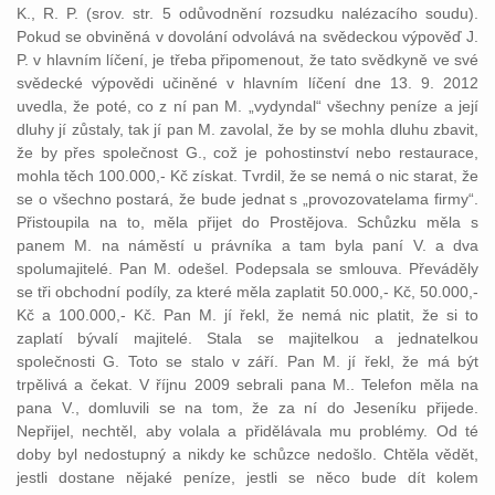
K., R. P. (srov. str. 5 odůvodnění rozsudku nalézacího soudu).
Pokud se obviněná v dovolání odvolává na svědeckou výpověď J.
P. v hlavním líčení, je třeba připomenout, že tato svědkyně ve své
svědecké výpovědi učiněné v hlavním líčení dne 13. 9. 2012
uvedla, že poté, co z ní pan M. „vydyndal“ všechny peníze a její
dluhy jí zůstaly, tak jí pan M. zavolal, že by se mohla dluhu zbavit,
že by přes společnost G., což je pohostinství nebo restaurace,
mohla těch 100.000,- Kč získat. Tvrdil, že se nemá o nic starat, že
se o všechno postará, že bude jednat s „provozovatelama firmy“.
Přistoupila na to, měla přijet do Prostějova. Schůzku měla s
panem M. na náměstí u právníka a tam byla paní V. a dva
spolumajitelé. Pan M. odešel. Podepsala se smlouva. Převáděly
se tři obchodní podíly, za které měla zaplatit 50.000,- Kč, 50.000,-
Kč a 100.000,- Kč. Pan M. jí řekl, že nemá nic platit, že si to
zaplatí bývalí majitelé. Stala se majitelkou a jednatelkou
společnosti G. Toto se stalo v září. Pan M. jí řekl, že má být
trpělivá a čekat. V říjnu 2009 sebrali pana M.. Telefon měla na
pana V., domluvili se na tom, že za ní do Jeseníku přijede.
Nepřijel, nechtěl, aby volala a přidělávala mu problémy. Od té
doby byl nedostupný a nikdy ke schůzce nedošlo. Chtěla vědět,
jestli dostane nějaké peníze, jestli se něco bude dít kolem