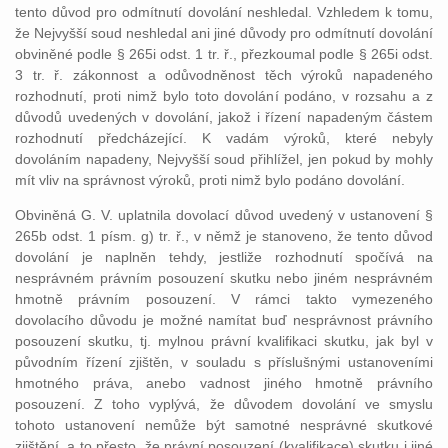
tento důvod pro odmítnutí dovolání neshledal. Vzhledem k tomu,
že Nejvyšší soud neshledal ani jiné důvody pro odmítnutí dovolání
obviněné podle § 265i odst. 1 tr. ř., přezkoumal podle § 265i odst.
3 tr. ř. zákonnost a odůvodněnost těch výroků napadeného
rozhodnutí, proti nimž bylo toto dovolání podáno, v rozsahu a z
důvodů uvedených v dovolání, jakož i řízení napadeným částem
rozhodnutí předcházející. K vadám výroků, které nebyly
dovoláním napadeny, Nejvyšší soud přihlížel, jen pokud by mohly
mít vliv na správnost výroků, proti nimž bylo podáno dovolání.
Obviněná G. V. uplatnila dovolací důvod uvedený v ustanovení §
265b odst. 1 písm. g) tr. ř., v němž je stanoveno, že tento důvod
dovolání je naplněn tehdy, jestliže rozhodnutí spočívá na
nesprávném právním posouzení skutku nebo jiném nesprávném
hmotně právním posouzení. V rámci takto vymezeného
dovolacího důvodu je možné namítat buď nesprávnost právního
posouzení skutku, tj. mylnou právní kvalifikaci skutku, jak byl v
původním řízení zjištěn, v souladu s příslušnými ustanoveními
hmotného práva, anebo vadnost jiného hmotně právního
posouzení. Z toho vyplývá, že důvodem dovolání ve smyslu
tohoto ustanovení nemůže být samotné nesprávné skutkové
zjištění, a to přesto, že právní posouzení (kvalifikace) skutku i jiné