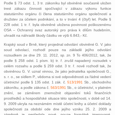
Podle § 73 odst. 1, 3 tr. zákoníku byl obviněné současně uložen
trest zákazu činnosti spočívající v zákazu výkonu funkce
statutárního orgánu či člena statutárního orgánu společností a
družstev za účelem podnikání, a to v trvání 4 (čtyř) let. Podle §
228 odst. 1 tr. ř. byla obviněné uložena povinnost poškozenému
OSA – Ochranný svaz autorský pro práva k dílům hudebním,
uhradit na náhradě škody částku ve výši 6.843,- Kč.
Krajský soud v Brně, který projednal odvolání obviněné G. V. jako
soud odvolací, rozhodl pouze na základě jejího odvolání
rozsudkem ze dne 29. 11. 2012, sp. zn. 9 To 406/2012, tak, že
podle § 258 odst. 1 písm. b) tr. ř. zrušil napadený rozsudek v
celém rozsahu a podle § 259 odst. 3 tr. ř. nově rozhodl tak, že
obviněnou G. V. uznal vinnou, že jako jednatelka společnosti G.,
s. r. o., se sídlem P., vědoma si své odpovědnosti za řádné vedení
účetnictví podle § 135 odst. 1 zák. č.
513/1991
Sb., obchodního
zákoníku, a podle zákona č.
563/1991
Sb., o účetnictví, v platném
znění, se záměrem znemožnit objasnění toků finančních
prostředků a hospodářské situace této společnosti, v době od 14.
9. 2009 ukryla na neznámém místě účetní knihy a účetní doklady
společnosti za období ode dne jejího vzniku 25. 2. 2009 a
záměrně je nepředala nové, pouze formálně jmenované,