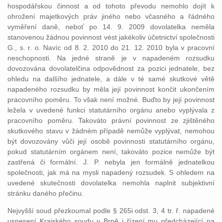
hospodářskou činnost a od tohoto převodu nemohlo dojít k
ohrožení majetkových práv jiného nebo včasného a řádného
vyměření daně, neboť po 14. 9. 2009 dovolatelka neměla
stanovenou žádnou povinnost vést jakékoliv účetnictví společnosti
G., s. r. o. Navíc od 8. 2. 2010 do 21. 12. 2010 byla v pracovní
neschopnosti. Na jedné straně je v napadeném rozsudku
dovozována dovolatelčina odpovědnost za pozici jednatele, bez
ohledu na dalšího jednatele, a dále v té samé skutkové větě
napadeného rozsudku by měla její povinnost končit ukončením
pracovního poměru. To však není možné. Buďto by její povinnost
ležela v uvedené funkci statutárního orgánu anebo vyplývala z
pracovního poměru. Takováto právní povinnost ze zjištěného
skutkového stavu v žádném případě nemůže vyplývat, nemohou
být dovozovány vůči její osobě povinnosti statutárního orgánu,
pokud statutárním orgánem není, takováto pozice nemůže být
zastřená či formální. J. P. nebyla jen formálně jednatelkou
společnosti, jak má na mysli napadený rozsudek. S ohledem na
uvedené skutečnosti dovolatelka nemohla naplnit subjektivní
stránku daného přečinu.
Nejvyšší soud přezkoumal podle § 265i odst. 3, 4 tr. ř. napadené
usnesení Krajského soudu v Brně i řízení mu předcházející na