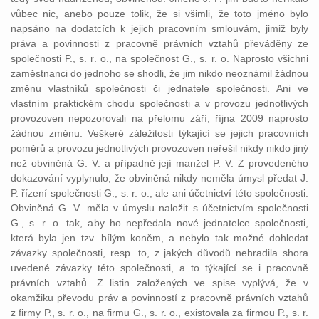
vůbec nic, anebo pouze tolik, že si všimli, že toto jméno bylo
napsáno na dodatcích k jejich pracovním smlouvám, jimiž byly
práva a povinnosti z pracovně právních vztahů převáděny ze
společnosti P., s. r. o., na společnost G., s. r. o. Naprosto všichni
zaměstnanci do jednoho se shodli, že jim nikdo neoznámil žádnou
změnu vlastníků společnosti či jednatele společnosti. Ani ve
vlastním praktickém chodu společnosti a v provozu jednotlivých
provozoven nepozorovali na přelomu září, října 2009 naprosto
žádnou změnu. Veškeré záležitosti týkající se jejich pracovních
poměrů a provozu jednotlivých provozoven neřešil nikdy nikdo jiný
než obviněná G. V. a případně její manžel P. V. Z provedeného
dokazování vyplynulo, že obviněná nikdy neměla úmysl předat J.
P. řízení společnosti G., s. r. o., ale ani účetnictví této společnosti.
Obviněná G. V. měla v úmyslu naložit s účetnictvím společnosti
G., s. r. o. tak, aby ho nepředala nové jednatelce společnosti,
která byla jen tzv. bílým koněm, a nebylo tak možné dohledat
závazky společnosti, resp. to, z jakých důvodů nehradila shora
uvedené závazky této společnosti, a to týkající se i pracovně
právních vztahů. Z listin založených ve spise vyplývá, že v
okamžiku převodu práv a povinností z pracovně právních vztahů
z firmy P., s. r. o., na firmu G., s. r. o., existovala za firmou P., s. r.