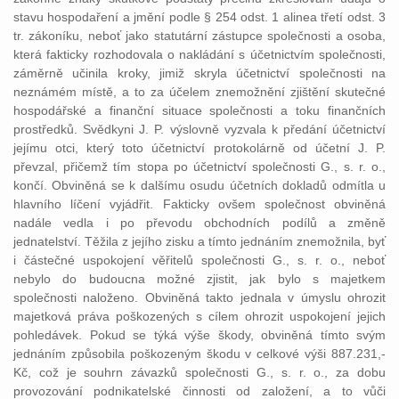
stavu hospodaření a jmění podle § 254 odst. 1 alinea třetí odst. 3
tr. zákoníku, neboť jako statutární zástupce společnosti a osoba,
která fakticky rozhodovala o nakládání s účetnictvím společnosti,
záměrně učinila kroky, jimiž skryla účetnictví společnosti na
neznámém místě, a to za účelem znemožnění zjištění skutečné
hospodářské a finanční situace společnosti a toku finančních
prostředků. Svědkyni J. P. výslovně vyzvala k předání účetnictví
jejímu otci, který toto účetnictví protokolárně od účetní J. P.
převzal, přičemž tím stopa po účetnictví společnosti G., s. r. o.,
končí. Obviněná se k dalšímu osudu účetních dokladů odmítla u
hlavního líčení vyjádřit. Fakticky ovšem společnost obviněná
nadále vedla i po převodu obchodních podílů a změně
jednatelství. Těžila z jejího zisku a tímto jednáním znemožnila, byť
i částečné uspokojení věřitelů společnosti G., s. r. o., neboť
nebylo do budoucna možné zjistit, jak bylo s majetkem
společnosti naloženo. Obviněná takto jednala v úmyslu ohrozit
majetková práva poškozených s cílem ohrozit uspokojení jejich
pohledávek. Pokud se týká výše škody, obviněná tímto svým
jednáním způsobila poškozeným škodu v celkové výši 887.231,-
Kč, což je souhrn závazků společnosti G., s. r. o., za dobu
provozování podnikatelské činnosti od založení, a to vůči