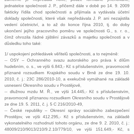
jednatelce společnosti J. P., přičemž dále v době po 14. 9. 2009
fakticky řídila chod společnosti a přijímala a vydávala účetní
doklady společnosti, které však nepředávala J. P. ani nezajistila
vedení účetnictví, a to až do konce října 2010, tj. do doby
ukončení jejího pracovního poměru ve společnosti G., s. r. o.,
čímž ohrozila řádné zjištění závazků a majetku společnosti a v
důsledku toho také:
1/ uspokojení pohledávek věřitelů společnosti, a to nejméně:
-- OSY – Ochranného svazu autorského pro práva k dílům
hudebním, o. s., ve výši 6.843,- Kč s příslušenstvím, pravomocně
přiznané rozsudkem Krajského soudu v Brně ze dne 19. 10.
2010, č. j.: 23C 286/2010-10, a exekučně vymáhané na základě
usnesení Okresního soudu v Prostějově,
-- dlužnou mzdu M. Ř., ve výši 14.445,- Kč s příslušenstvím,
pravomocně přiznanou rozsudkem Okresního soudu v Prostějově
ze dne 19. 5. 2011, č. j. 5 C 216/2010-49,
-- České republiky – Okresní správy sociálního zabezpečení
Prostějov, ve výši 412.295,- Kč s příslušenstvím, na základě
vykonatelného rozhodnutí tohoto orgánu, ze dne 9. 2. 2010, č. j.:
48009/210/9013/210/9.2.10/779/10, ve výši 151.649,- Kč, s