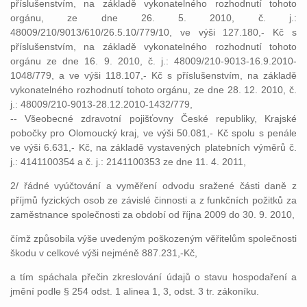
příslušenstvím, na základě vykonatelného rozhodnutí tohoto
orgánu, ze dne 26. 5. 2010, č. j.:
48009/210/9013/610/26.5.10/779/10, ve výši 127.180,- Kč s
příslušenstvím, na základě vykonatelného rozhodnutí tohoto
orgánu ze dne 16. 9. 2010, č. j.: 48009/210-9013-16.9.2010-
1048/779, a ve výši 118.107,- Kč s příslušenstvím, na základě
vykonatelného rozhodnutí tohoto orgánu, ze dne 28. 12. 2010, č.
j.: 48009/210-9013-28.12.2010-1432/779,
-- Všeobecné zdravotní pojišťovny České republiky, Krajské
pobočky pro Olomoucký kraj, ve výši 50.081,- Kč spolu s penále
ve výši 6.631,- Kč, na základě vystavených platebních výměrů č.
j.: 4141100354 a č. j.: 2141100353 ze dne 11. 4. 2011,
2/ řádné vyúčtování a vyměření odvodu sražené části daně z
příjmů fyzických osob ze závislé činnosti a z funkčních požitků za
zaměstnance společnosti za období od října 2009 do 30. 9. 2010,
čímž způsobila výše uvedeným poškozeným věřitelům společnosti
škodu v celkové výši nejméně 887.231,-Kč,
a tím spáchala přečin zkreslování údajů o stavu hospodaření a
jmění podle § 254 odst. 1 alinea 1, 3, odst. 3 tr. zákoníku.