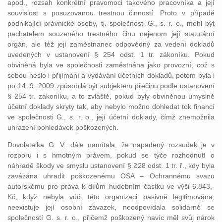
apod., rozsah konkrétní pravomoci takového pracovníka a její
souvislost s posuzovanou trestnou činností. Proto v případě
podnikající právnické osoby, tj. společnosti G., s. r. o., mohl být
pachatelem souzeného trestného činu nejenom její statutární
orgán, ale též její zaměstnanec odpovědný za vedení dokladů
uvedených v ustanovení § 254 odst. 1 tr. zákoníku. Pokud
obviněná byla ve společnosti zaměstnána jako provozní, což s
sebou neslo i přijímání a vydávání účetních dokladů, potom byla i
po 14. 9. 2009 způsobilá být subjektem přečinu podle ustanovení
§ 254 tr. zákoníku, a to zvláště, pokud byly obviněnou úmyslně
účetní doklady skryty tak, aby nebylo možno dohledat tok financí
ve společnosti G., s. r. o., její účetní doklady, čímž znemožnila
uhrazení pohledávek poškozených.
Dovolatelka G. V. dále namítala, že napadený rozsudek je v
rozporu i s hmotným právem, pokud se týče rozhodnutí o
náhradě škody ve smyslu ustanovení § 228 odst. 1 tr. ř., kdy byla
zavázána uhradit poškozenému OSA – Ochrannému svazu
autorskému pro práva k dílům hudebním částku ve výši 6.843,-
Kč, když nebyla vůči této organizaci pasivně legitimována,
neexistuje její osobní závazek, neodpovídala solidárně se
společností G. s. r. o., přičemž poškozený navíc měl svůj nárok