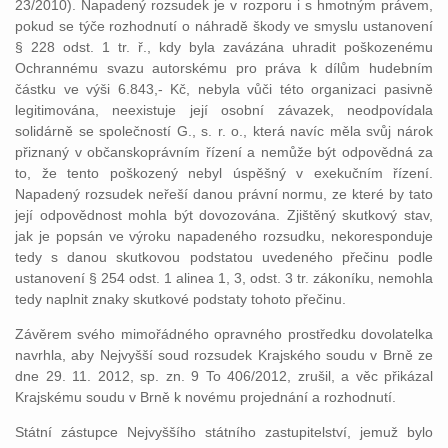
23/2010). Napadený rozsudek je v rozporu i s hmotným právem,
pokud se týče rozhodnutí o náhradě škody ve smyslu ustanovení
§ 228 odst. 1 tr. ř., kdy byla zavázána uhradit poškozenému
Ochrannému svazu autorskému pro práva k dílům hudebním
částku ve výši 6.843,- Kč, nebyla vůči této organizaci pasivně
legitimována, neexistuje její osobní závazek, neodpovídala
solidárně se společností G., s. r. o., která navíc měla svůj nárok
přiznaný v občanskoprávním řízení a nemůže být odpovědná za
to, že tento poškozený nebyl úspěšný v exekučním řízení.
Napadený rozsudek neřeší danou právní normu, ze které by tato
její odpovědnost mohla být dovozována. Zjištěný skutkový stav,
jak je popsán ve výroku napadeného rozsudku, nekoresponduje
tedy s danou skutkovou podstatou uvedeného přečinu podle
ustanovení § 254 odst. 1 alinea 1, 3, odst. 3 tr. zákoníku, nemohla
tedy naplnit znaky skutkové podstaty tohoto přečinu.
Závěrem svého mimořádného opravného prostředku dovolatelka
navrhla, aby Nejvyšší soud rozsudek Krajského soudu v Brně ze
dne 29. 11. 2012, sp. zn. 9 To 406/2012, zrušil, a věc přikázal
Krajskému soudu v Brně k novému projednání a rozhodnutí.
Státní zástupce Nejvyššího státního zastupitelství, jemuž bylo