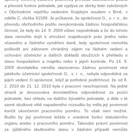
a převzetí funkce jednatele, jak vyplývá ze sbírky listin založených
v Obchodním rejstříku vedeném Krajským soudem v Brně, v
oddíle C, vložka 61589. Je průkazné, že společnost G., s. r. o., do
převodu obchodního podílu nevykonávala žádnou hospodářskou
činnost, že tedy do 14. 9. 2009 vůbec nepodnikala a že do tohoto
data nemohlo dojít k ohrožení majetkových práv jiného nebo
včasného a řádného vyměření daně, tedy společnost nemohla
poškodit ani zákonem chráněný zájem na řádném vedení a
uchování účetnictví a dalších dokladů sloužících k přehledu o
stavu hospodaření a majetku nebo k jejich kontrole. Po 14. 9.
2009 dovolatelka neměla stanovenou žádnou povinnost vést
jakékoliv účetnictví společnosti G., s. r. o., nebyla odpovědná za
jejich vedení či správnost, když je potřebné podtrhnout, že od 8.
2. 2010 do 21. 12. 2010 byla v pracovní neschopnosti. Na jedné
straně je dovozována dovolatelčina odpovědnost za pozici
jednatele, bez ohledu na dalšího bývalého jednatele, a dále v té
samé skutkové větě napadeného rozsudku by měla její povinnost
končit ukončením pracovního poměru. To však není možné.
Buďto by její povinnost ležela v uvedené funkci statutárního
orgánu anebo z pracovního poměru. Takováto právní povinnost
ze zjištěného skutkového stavu v žádném případě nemůže