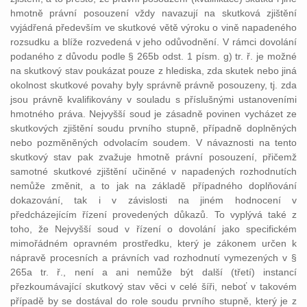
hmotně právní posouzení vždy navazují na skutková zjištění
vyjádřená především ve skutkové větě výroku o vině napadeného
rozsudku a blíže rozvedená v jeho odůvodnění. V rámci dovolání
podaného z důvodu podle § 265b odst. 1 písm. g) tr. ř. je možné
na skutkový stav poukázat pouze z hlediska, zda skutek nebo jiná
okolnost skutkové povahy byly správně právně posouzeny, tj. zda
jsou právně kvalifikovány v souladu s příslušnými ustanoveními
hmotného práva. Nejvyšší soud je zásadně povinen vycházet ze
skutkových zjištění soudu prvního stupně, případně doplněných
nebo pozměněných odvolacím soudem. V návaznosti na tento
skutkový stav pak zvažuje hmotně právní posouzení, přičemž
samotné skutkové zjištění učiněné v napadených rozhodnutích
nemůže změnit, a to jak na základě případného doplňování
dokazování, tak i v závislosti na jiném hodnocení v
předcházejícím řízení provedených důkazů. To vyplývá také z
toho, že Nejvyšší soud v řízení o dovolání jako specifickém
mimořádném opravném prostředku, který je zákonem určen k
nápravě procesních a právních vad rozhodnutí vymezených v §
265a tr. ř., není a ani nemůže být další (třetí) instancí
přezkoumávající skutkový stav věci v celé šíři, neboť v takovém
případě by se dostával do role soudu prvního stupně, který je z