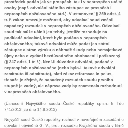
prostředek podán jak ve prospěch, tak i v neprospěch určité
osoby (např. odvolání státního zástupce ve prospěch i
neprospěch obžalovaného atd.). V ustanovení § 259 odst. 4
tr. ř. zákon omezuje možnosti, aby odvolací soud změnil
napadený rozsudek v neprospěch obžalovaného. Odvolací
soud tak může učinit jen tehdy, jestliže rozhoduje na
podkladě odvolání, které bylo podáno v neprospěch
obžalovaného; takové odvolání může podat jen státní
zástupce a stran výroku o náhradě škody nebo nemajetkové
újmy nebo o vydání bezdůvodného obohacení i poškozený
(§ 247 odst. 1 tr. ř.). Není-li důvodné odvolání, podané v
neprospěch obžalovaného (nebo bylo-li takové odvolání
zamítnuto či odmítnuto), platí zákaz reformace in peius,
třebaže je zřejmé, že napadený rozsudek soudu prvního
stupně je vadný, ale náprava vady by znamenala rozhodnutí
v neprospěch obžalovaného.
(Usnesení Nejvyššího soudu České republiky sp.zn. 5 Tdo
741/2013, ze dne 14.8.2013)
Nejvyšší soud České republiky rozhodl v neveřejném zasedání o
dovolání obviněné G. V., proti rozsudku Krajského soudu v Brně