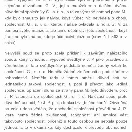
zejména obviněnou G. V., jejím manželem a dalšími dvěma
původními společníky G., s. r. o., a to za výrazné pomoci pana M.,
kdy bylo zneužito její naivity, když vůbec nic nevěděla o chodu
společnosti G., s. r. o., kterou nadále ovládala a řídila G. V. za
pomoci svého manžela, ale ani o účetnictví této společnosti, když
jí ani nebylo známo, kde je účetnictví uloženo (srov. č. l. 563 p. v.
spisu).
Nejvyšší soud se proto zcela přiklání k závěrům nalézacího
soudu, který vyhodnotil výpověď svědkyně J. P. jako pravdivou a
věrohodnou. Tato svědkyně v podstatě neměla žádný vztah ke
společnosti G., s. r. o. Neměla žádné zkušenosti s podnikáním v
pohostinství. Neměla tedy v tomto směru důvod stát se
jednatelkou takové společnosti a poté ji převzít jako jediná
společnice. Splacení dluhu ze strany pana M. bylo důvodem, proč
J. P. vstoupila do společnosti G., s. r. o. Nalézací soud proto
důvodně usoudil, že J. P. plnila funkci tzv. „bílého koně“. Obviněná
po celou dobu věděla, že obchodní společnost převádí na J. P.,
která nemá žádné zkušenosti, schopnosti ani ambice vést
takovouto společnost, přičemž s touto osobou se setkala pouze
jednou, a to v okamžiku, kdy docházelo k převodu obchodních