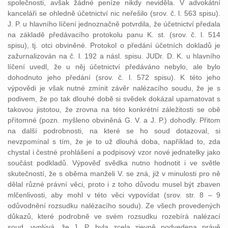
společnosti, avšak žádné peníze nikdy neviděla. V advokátní
kanceláři se ohledně účetnictví nic neřešilo (srov. č. l. 563 spisu).
J. P. u hlavního líčení jednoznačně potvrdila, že účetnictví předala
na základě předávacího protokolu panu K. st. (srov. č. l. 514
spisu), tj. otci obviněné. Protokol o předání účetních dokladů je
zažurnalizován na č. l. 192 a násl. spisu. JUDr. D. K. u hlavního
líčení uvedl, že u něj účetnictví předáváno nebylo, ale bylo
dohodnuto jeho předání (srov. č. l. 572 spisu). K této jeho
výpovědi je však nutné zmínit závěr nalézacího soudu, že je s
podivem, že po tak dlouhé době si svědek dokázal upamatovat s
takovou jistotou, že zrovna na této konkrétní záležitosti se obě
přítomné (pozn. myšleno obviněná G. V. a J. P.) dohodly. Přitom
na další podrobnosti, na které se ho soud dotazoval, si
nevzpomínal s tím, že je to už dlouhá doba, například to, zda
chystal i čestné prohlášení a podpisový vzor nové jednatelky jako
součást podkladů. Výpověď svědka nutno hodnotit i ve světle
skutečností, že s oběma manželi V. se zná, již v minulosti pro ně
dělal různé právní věci, proto i z toho důvodu musel být zbaven
mlčenlivosti, aby mohl v této věci vypovídat (srov. str. 8 – 9
odůvodnění rozsudku nalézacího soudu). Ze všech provedených
důkazů, které podrobně ve svém rozsudku rozebírá nalézací
soud, vyplývá, že J. P. byla zcela zjevně podvedena právě