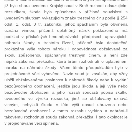
již bylo shora uvedeno Krajský soud v Brně rozhodl odsuzujícím
rozsudkem, škoda byla způsobena v příčinné souvislosti s
uvedeným skutkem vykazujícím znaky trestného činu podle § 254
odst. 1, odst. 3 tr. zákoníku, jehož spácháním byla obviněná
uznána vinnou, přičemž uplatněný nárok poškozeného má
podklad v příslušných hmotněprávních předpisech upravujících
náhradu škody v trestním řízení, přičemž byla dostatečně
prokázána výše tohoto nároku i odpovědnost obžalované za
škodu způsobenou spáchaným trestným činem, a není zde
nějaká zákonná překážka, která brání rozhodnutí o uplatněném
nároku na náhradu škody. Všem těmto předpokladům bylo v
projednávané věci vyhověno. Navíc soud je zavázán, aby vždy
uložil obžalovanému povinnost k náhradě škody nebo k vydání
bezdůvodného obohacení, jestliže jsou škoda a její výše nebo
bezdůvodné obohacení a jeho rozsah součástí popisu skutku
uvedeného ve výroku rozsudku, jímž se obžalovaný uznává
vinným, nebyla-li škoda v této výši dosud uhrazena nebo
bezdůvodné obohacení v tomto rozsahu vydáno a nebrání-li
takovému rozhodnutí soudu zákonná překážka. I tato okolnost je
v projednávané věci splněna.