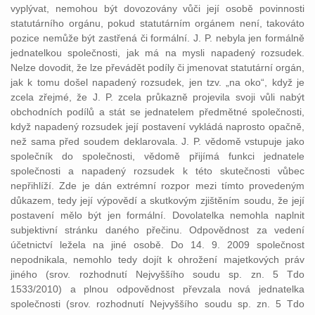
vyplývat, nemohou být dovozovány vůči její osobě povinnosti
statutárního orgánu, pokud statutárním orgánem není, takováto
pozice nemůže být zastřená či formální. J. P. nebyla jen formálně
jednatelkou společnosti, jak má na mysli napadený rozsudek.
Nelze dovodit, že lze převádět podíly či jmenovat statutární orgán,
jak k tomu došel napadený rozsudek, jen tzv. „na oko“, když je
zcela zřejmé, že J. P. zcela průkazně projevila svoji vůli nabýt
obchodních podílů a stát se jednatelem předmětné společnosti,
když napadený rozsudek její postavení vykládá naprosto opačně,
než sama před soudem deklarovala. J. P. vědomě vstupuje jako
společník do společnosti, vědomě přijímá funkci jednatele
společnosti a napadený rozsudek k této skutečnosti vůbec
nepřihlíží. Zde je dán extrémní rozpor mezi tímto provedeným
důkazem, tedy její výpovědí a skutkovým zjištěním soudu, že její
postavení mělo být jen formální. Dovolatelka nemohla naplnit
subjektivní stránku daného přečinu. Odpovědnost za vedení
účetnictví ležela na jiné osobě. Do 14. 9. 2009 společnost
nepodnikala, nemohlo tedy dojít k ohrožení majetkových práv
jiného (srov. rozhodnutí Nejvyššího soudu sp. zn. 5 Tdo
1533/2010) a plnou odpovědnost převzala nová jednatelka
společnosti (srov. rozhodnutí Nejvyššího soudu sp. zn. 5 Tdo