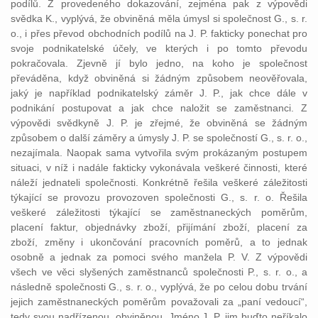
podílů. Z provedeného dokazování, zejména pak z výpovědi
svědka K., vyplývá, že obviněná měla úmysl si společnost G., s. r.
o., i přes převod obchodních podílů na J. P. fakticky ponechat pro
svoje podnikatelské účely, ve kterých i po tomto převodu
pokračovala. Zjevně jí bylo jedno, na koho je společnost
převáděna, když obviněná si žádným způsobem neověřovala,
jaký je například podnikatelský záměr J. P., jak chce dále v
podnikání postupovat a jak chce naložit se zaměstnanci. Z
výpovědi svědkyně J. P. je zřejmé, že obviněná se žádným
způsobem o další záměry a úmysly J. P. se společností G., s. r. o.,
nezajímala. Naopak sama vytvořila svým prokázaným postupem
situaci, v níž i nadále fakticky vykonávala veškeré činnosti, které
náleží jednateli společnosti. Konkrétně řešila veškeré záležitosti
týkající se provozu provozoven společnosti G., s. r. o. Řešila
veškeré záležitosti týkající se zaměstnaneckých poměrům,
placení faktur, objednávky zboží, přijímání zboží, placení za
zboží, změny i ukončování pracovních poměrů, a to jednak
osobně a jednak za pomoci svého manžela P. V. Z výpovědi
všech ve věci slyšených zaměstnanců společnosti P., s. r. o., a
následně společnosti G., s. r. o., vyplývá, že po celou dobu trvání
jejich zaměstnaneckých poměrům považovali za „paní vedoucí“,
tedy svou nadřízenou, obviněnou. Jméno J. P. jim buďto neříkalo