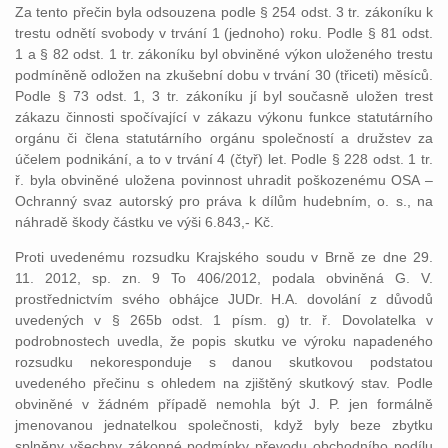
Za tento přečin byla odsouzena podle § 254 odst. 3 tr. zákoníku k
trestu odnětí svobody v trvání 1 (jednoho) roku. Podle § 81 odst.
1 a § 82 odst. 1 tr. zákoníku byl obviněné výkon uloženého trestu
podmíněně odložen na zkušební dobu v trvání 30 (třiceti) měsíců.
Podle § 73 odst. 1, 3 tr. zákoníku jí byl současně uložen trest
zákazu činnosti spočívající v zákazu výkonu funkce statutárního
orgánu či člena statutárního orgánu společností a družstev za
účelem podnikání, a to v trvání 4 (čtyř) let. Podle § 228 odst. 1 tr.
ř. byla obviněné uložena povinnost uhradit poškozenému OSA –
Ochranný svaz autorský pro práva k dílům hudebním, o. s., na
náhradě škody částku ve výši 6.843,- Kč.
Proti uvedenému rozsudku Krajského soudu v Brně ze dne 29.
11. 2012, sp. zn. 9 To 406/2012, podala obviněná G. V.
prostřednictvím svého obhájce JUDr. H.A. dovolání z důvodů
uvedených v § 265b odst. 1 písm. g) tr. ř. Dovolatelka v
podrobnostech uvedla, že popis skutku ve výroku napadeného
rozsudku nekoresponduje s danou skutkovou podstatou
uvedeného přečinu s ohledem na zjištěný skutkový stav. Podle
obviněné v žádném případě nemohla být J. P. jen formálně
jmenovanou jednatelkou společnosti, když byly beze zbytku
splněny všechny zákonné podmínky převodu obchodního podílu