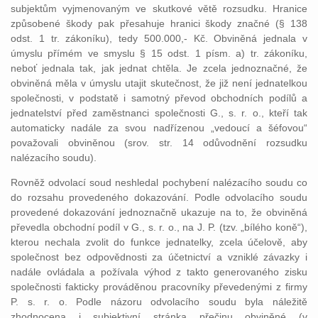
subjektům vyjmenovaným ve skutkové větě rozsudku. Hranice
způsobené škody pak přesahuje hranici škody značné (§ 138
odst. 1 tr. zákoníku), tedy 500.000,- Kč. Obviněná jednala v
úmyslu přímém ve smyslu § 15 odst. 1 písm. a) tr. zákoníku,
neboť jednala tak, jak jednat chtěla. Je zcela jednoznačné, že
obviněná měla v úmyslu utajit skutečnost, že již není jednatelkou
společnosti, v podstatě i samotný převod obchodních podílů a
jednatelství před zaměstnanci společnosti G., s. r. o., kteří tak
automaticky nadále za svou nadřízenou „vedoucí a šéfovou“
považovali obviněnou (srov. str. 14 odůvodnění rozsudku
nalézacího soudu).
Rovněž odvolací soud neshledal pochybení nalézacího soudu co
do rozsahu provedeného dokazování. Podle odvolacího soudu
provedené dokazování jednoznačně ukazuje na to, že obviněná
převedla obchodní podíl v G., s. r. o., na J. P. (tzv. „bílého koně“),
kterou nechala zvolit do funkce jednatelky, zcela účelově, aby
společnost bez odpovědnosti za účetnictví a vzniklé závazky i
nadále ovládala a požívala výhod z takto generovaného zisku
společnosti fakticky prováděnou pracovníky převedenými z firmy
P. s. r. o. Podle názoru odvolacího soudu byla náležitě
zhodnocena i subjektivní stránka přečinu obviněné (v