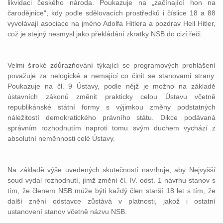
likvidaci českého národa. Poukazuje na „začínající hon na
čarodějnice“, kdy podle sdělovacích prostředků i číslice 18 a 88
vyvolávají asociace na jméno Adolfa Hitlera a pozdrav Heil Hitler,
což je stejný nesmysl jako překládání zkratky NSB do cizí řeči.
Velmi široké zdůrazňování týkající se programových prohlášení
považuje za nelogické a nemající co činit se stanovami strany.
Poukazuje na čl. 9 Ústavy, podle nějž je možno na základě
ústavních zákonů změnit prakticky celou Ústavu včetně
republikánské státní formy s výjimkou změny podstatných
náležitostí demokratického právního státu. Dikce podávaná
správním rozhodnutím naproti tomu svým duchem vychází z
absolutní neměnnosti celé Ústavy.
Na základě výše uvedených skutečností navrhuje, aby Nejvyšší
soud vydal rozhodnutí, jímž změní čl. IV. odst. 1 návrhu stanov s
tím, že členem NSB může býti každý člen starší 18 let s tím, že
další znění odstavce zůstává v platnosti, jakož i ostatní
ustanovení stanov včetně názvu NSB.