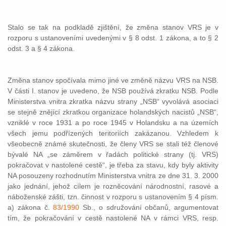
Stalo se tak na podkladě zjištění, že změna stanov VRS je v
rozporu s ustanoveními uvedenými v § 8 odst. 1 zákona, a to § 2
odst. 3 a § 4 zákona.
Změna stanov spočívala mimo jiné ve změně názvu VRS na NSB.
V části I. stanov je uvedeno, že NSB používá zkratku NSB. Podle
Ministerstva vnitra zkratka názvu strany „NSB“ vyvolává asociaci
se stejně znějící zkratkou organizace holandských nacistů „NSB“,
vzniklé v roce 1931 a po roce 1945 v Holandsku a na územích
všech jemu podřízených teritoriích zakázanou. Vzhledem k
všeobecně známé skutečnosti, že členy VRS se stali též členové
bývalé NA „se záměrem v řadách politické strany (tj. VRS)
pokračovat v nastolené cestě“, je třeba za stavu, kdy byly aktivity
NA posouzeny rozhodnutím Ministerstva vnitra ze dne 31. 3. 2000
jako jednání, jehož cílem je rozněcování národnostní, rasové a
náboženské zášti, tzn. činnost v rozporu s ustanovením § 4 písm.
a) zákona č.
83/1990
Sb., o sdružování občanů, argumentovat
tím, že pokračování v cestě nastolené NA v rámci VRS, resp.