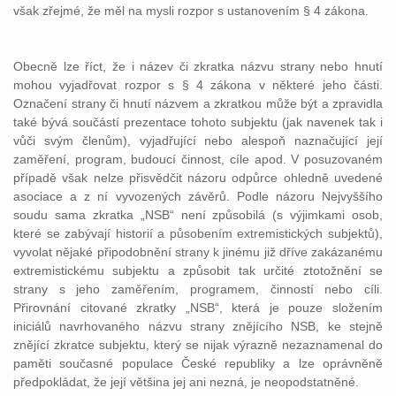
však zřejmé, že měl na mysli rozpor s ustanovením § 4 zákona.
Obecně lze říct, že i název či zkratka názvu strany nebo hnutí
mohou vyjadřovat rozpor s § 4 zákona v některé jeho části.
Označení strany či hnutí názvem a zkratkou může být a zpravidla
také bývá součástí prezentace tohoto subjektu (jak navenek tak i
vůči svým členům), vyjadřující nebo alespoň naznačující její
zaměření, program, budoucí činnost, cíle apod. V posuzovaném
případě však nelze přisvědčit názoru odpůrce ohledně uvedené
asociace a z ní vyvozených závěrů. Podle názoru Nejvyššího
soudu sama zkratka „NSB“ není způsobilá (s výjimkami osob,
které se zabývají historií a působením extremistických subjektů),
vyvolat nějaké připodobnění strany k jinému již dříve zakázanému
extremistickému subjektu a způsobit tak určité ztotožnění se
strany s jeho zaměřením, programem, činností nebo cíli.
Přirovnání citované zkratky „NSB“, která je pouze složením
iniciálů navrhovaného názvu strany znějícího NSB, ke stejně
znějící zkratce subjektu, který se nijak výrazně nezaznamenal do
paměti současné populace České republiky a lze oprávněně
předpokládat, že její většina jej ani nezná, je neopodstatněné.