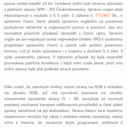
pouze osoba mladší 18 let. Uvedené znění bylo stranou převzato
z platných stanov SPR – RS Československa. Správní orgán však
nepostupoval v souladu s § 3 odst. 2 zákona č.
77/1967
Sb., o
správním řízení, které ukládá správním orgánům za povinnost
poskytovat občanům a organizacím pomoc a poučení, aby pro
neznalost právních předpisů neutrpěli v řízení újmu. Správní
orgán se ani nepokusil svolat odpovědné činitele VRS k osobnímu
projednání správního řízení a zamítl celé podání písemnou
formou, což je svým způsobem i v rozporu s duchem § 3 odst. 3
výše uvedeného zákona. V takovém případě by byla okamžitě
provedena patřičná korektura, i když není zcela jasné, proč toto
znění stanov bylo jiné politické straně povoleno.
Dále uvádí, že zamítnutí změny názvu strany na NSB s ohledem
na zkratku NSB, jež má vyvolávat asociace na zkratku
nizozemské nacistické strany N. – SB, považuje za nesmysl
poplatný současné kampani sdělovacích prostředků a části státní
správy zaměřené na její diskreditaci. Strana hlásící se k českému
vlastenectví nemůže být nikdy v žádném ohledu nacistická, neboť
víme z historie, že nacismus svým programem směřoval k