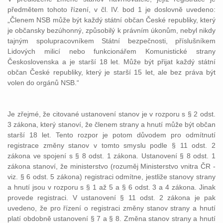
předmětem tohoto řízení, v čl. IV. bod 1 je doslovně uvedeno:
„Členem NSB může být každý státní občan České republiky, který
je občansky bezúhonný, způsobilý k právním úkonům, nebyl nikdy
tajným spolupracovníkem Státní bezpečnosti, příslušníkem
Lidových milicí nebo funkcionářem Komunistické strany
Československa a je starší 18 let. Může být přijat každý státní
občan České republiky, který je starší 15 let, ale bez práva být
volen do orgánů NSB.“
Je zřejmé, že citované ustanovení stanov je v rozporu s § 2 odst.
3 zákona, který stanoví, že členem strany a hnutí může být občan
starší 18 let. Tento rozpor je potom důvodem pro odmítnutí
registrace změny stanov v tomto smyslu podle § 11 odst. 2
zákona ve spojení s § 8 odst. 1 zákona. Ustanovení § 8 odst. 1
zákona stanoví, že ministerstvo (rozuměj Ministerstvo vnitra ČR -
viz. § 6 odst. 5 zákona) registraci odmítne, jestliže stanovy strany
a hnutí jsou v rozporu s § 1 až 5 a § 6 odst. 3 a 4 zákona. Jinak
provede registraci. V ustanovení § 11 odst. 2 zákona je pak
uvedeno, že pro řízení o registraci změny stanov strany a hnutí
platí obdobně ustanovení § 7 a § 8. Změna stanov strany a hnutí