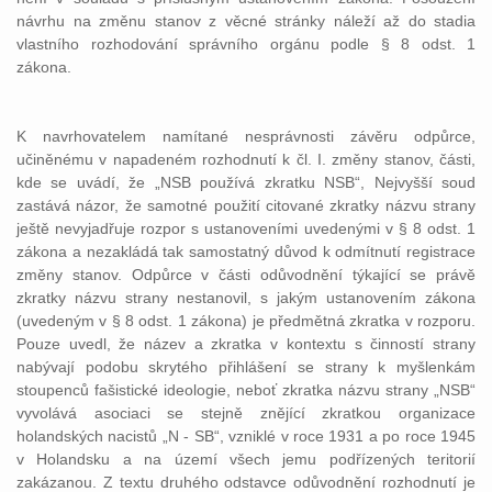
návrhu na změnu stanov z věcné stránky náleží až do stadia
vlastního rozhodování správního orgánu podle § 8 odst. 1
zákona.
K navrhovatelem namítané nesprávnosti závěru odpůrce,
učiněnému v napadeném rozhodnutí k čl. I. změny stanov, části,
kde se uvádí, že „NSB používá zkratku NSB“, Nejvyšší soud
zastává názor, že samotné použití citované zkratky názvu strany
ještě nevyjadřuje rozpor s ustanoveními uvedenými v § 8 odst. 1
zákona a nezakládá tak samostatný důvod k odmítnutí registrace
změny stanov. Odpůrce v části odůvodnění týkající se právě
zkratky názvu strany nestanovil, s jakým ustanovením zákona
(uvedeným v § 8 odst. 1 zákona) je předmětná zkratka v rozporu.
Pouze uvedl, že název a zkratka v kontextu s činností strany
nabývají podobu skrytého přihlášení se strany k myšlenkám
stoupenců fašistické ideologie, neboť zkratka názvu strany „NSB“
vyvolává asociaci se stejně znějící zkratkou organizace
holandských nacistů „N - SB“, vzniklé v roce 1931 a po roce 1945
v Holandsku a na území všech jemu podřízených teritorií
zakázanou. Z textu druhého odstavce odůvodnění rozhodnutí je