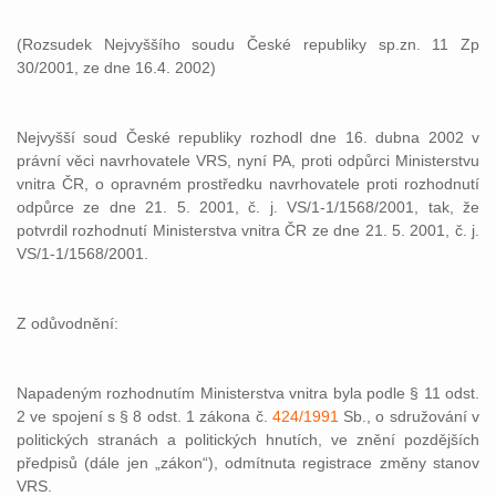
(Rozsudek Nejvyššího soudu České republiky sp.zn. 11 Zp
30/2001, ze dne 16.4. 2002)
Nejvyšší soud České republiky rozhodl dne 16. dubna 2002 v
právní věci navrhovatele VRS, nyní PA, proti odpůrci Ministerstvu
vnitra ČR, o opravném prostředku navrhovatele proti rozhodnutí
odpůrce ze dne 21. 5. 2001, č. j. VS/1-1/1568/2001, tak, že
potvrdil rozhodnutí Ministerstva vnitra ČR ze dne 21. 5. 2001, č. j.
VS/1-1/1568/2001.
Z odůvodnění:
Napadeným rozhodnutím Ministerstva vnitra byla podle § 11 odst.
2 ve spojení s § 8 odst. 1 zákona č.
424/1991
Sb., o sdružování v
politických stranách a politických hnutích, ve znění pozdějších
předpisů (dále jen „zákon“), odmítnuta registrace změny stanov
VRS.