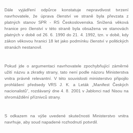
Dále vyjádření odpůrce konstatuje nepravdivost tvrzení
navrhovatele, že úprava členství ve straně byla převzata z
platných stanov SPR - RS Československa. Snížená věková
hranice pro členství v této straně byla obsažena ve stanovách
platných v době od 26. 6. 1990 do 21. 4. 1992, tzn. v době, kdy
zákon věkovou hranici 18 let jako podmínku členství v politických
stranách nestanovil.
Pokud jde o argumentaci navrhovatele zpochybňující záměrné
užití názvu a zkratky strany, tato není podle názoru Ministerstva
vnitra právně relevantní. V této souvislosti ministerstvo připojilo
prohlášení předsedy VRS J. K. a Leták „Manifest Českých
nacionalistů“, rozdávaný dne 4. 8. 2001 v Jablonci nad Nisou na
shromáždění příznivců strany.
S odkazem na výše uvedené skutečnosti Ministerstvo vnitra
navrhuje, aby soud napadené rozhodnutí potvrdil.