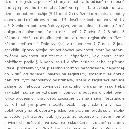
řízení o registraci politické strany a hnutí, a to odlišně od obecné
úpravy správního řízení obsažené ve spr. ř. Tato zvláštní úprava
řízení se potom použije (§ 11 odst. 2) i v řízení o registraci změny
stanov politické strany a hnutí. Především z textu ustanovení § 7
a § 8 zákona jednoznačně vyplývá, že se jedná o řízení, jež má
obligatorně písemnou formu (viz. např. § 7 odst. 2, § 8 odst. 3
zákona). Možnost ústního jednání v rámci registračního řízení
zákon nepřipouští. Dále vyplývá z ustanovení § 7 odst. 2 jako
speciální úpravy týkající se poučovací povinnosti státního orgánu
zvláštní povinnost ministerstva v případech, kdy návrh nemá
náležitosti podle § 6 nebo jsou-li v něm neúplné nebo nepřesné
údaje, přípravný výbor písemnou formou bezodkladně, nejpozději
do 5 dnů od doručení návrhu na registraci, upozornit, že dokud
nebudou tyto nedostatky odstraněny, řízení o registraci nebude
zahájeno. Takovou povinnost správního orgánu je však třeba
vykládat tak, že se vztahuje k pomoci a poučení o uplatňování
toliko procesních práv osob zúčastněných na řízení. Nevztahuje
se k hmotným právům těchto osob, např. zda má v řízení
uplatňovaný nárok oporu v příslušném právním předpisu či nikoliv.
Z uvedených závěrů pak vyplývá, že odpůrce v řízení neměl
povinnost poučovat navrhovatele o skutečnosti, že změna stanov
není v souladu s příslušným ustanovením zákona. Posouzení