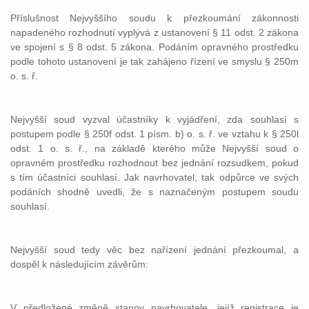
Příslušnost Nejvyššího soudu k přezkoumání zákonnosti
napadeného rozhodnutí vyplývá z ustanovení § 11 odst. 2 zákona
ve spojení s § 8 odst. 5 zákona. Podáním opravného prostředku
podle tohoto ustanovení je tak zahájeno řízení ve smyslu § 250m
o. s. ř.
Nejvyšší soud vyzval účastníky k vyjádření, zda souhlasí s
postupem podle § 250f odst. 1 písm. b) o. s. ř. ve vztahu k § 250l
odst. 1 o. s. ř., na základě kterého může Nejvyšší soud o
opravném prostředku rozhodnout bez jednání rozsudkem, pokud
s tím účastníci souhlasí. Jak navrhovatel, tak odpůrce ve svých
podáních shodně uvedli, že s naznačeným postupem soudu
souhlasí.
Nejvyšší soud tedy věc bez nařízení jednání přezkoumal, a
dospěl k následujícím závěrům:
V předložené změně stanov navrhovatele, jejíž registrace je