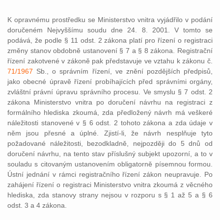
K opravnému prostředku se Ministerstvo vnitra vyjádřilo v podání
doručeném Nejvyššímu soudu dne 24. 8. 2001. V tomto se
podává, že podle § 11 odst. 2 zákona platí pro řízení o registraci
změny stanov obdobně ustanovení § 7 a § 8 zákona. Registrační
řízení zakotvené v zákoně pak představuje ve vztahu k zákonu č.
71/1967
Sb., o správním řízení, ve znění pozdějších předpisů,
jako obecné úpravě řízení probíhajících před správními orgány,
zvláštní právní úpravu správního procesu. Ve smyslu § 7 odst. 2
zákona Ministerstvo vnitra po doručení návrhu na registraci z
formálního hlediska zkoumá, zda předložený návrh má veškeré
náležitosti stanovené v § 6 odst. 2 tohoto zákona a zda údaje v
něm jsou přesné a úplné. Zjistí-li, že návrh nesplňuje tyto
požadované náležitosti, bezodkladně, nejpozději do 5 dnů od
doručení návrhu, na tento stav příslušný subjekt upozorní, a to v
souladu s citovaným ustanovením obligatorně písemnou formou.
Ústní jednání v rámci registračního řízení zákon neupravuje. Po
zahájení řízení o registraci Ministerstvo vnitra zkoumá z věcného
hlediska, zda stanovy strany nejsou v rozporu s § 1 až 5 a § 6
odst. 3 a 4 zákona.