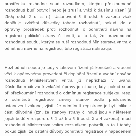
prostředku rozhodne soud rozsudkem, kterým přezkoumané
rozhodnutí buď potvrdí nebo je zruší a vrátí k dalšímu řízení (§
250q odst. 2 o. s. ř.). Ustanovení § 8 odst. 6 zákona však
doplňuje zvláštní důsledky tohoto rozhodnutí, pokud jde o
opravný prostředek proti rozhodnutí o odmítnutí návrhu na
registraci politické strany či hnutí, a to tak, že pravomocné
rozhodnutí soudu, kterým se ruší rozhodnutí Ministerstva vnitra o
odmítnutí návrhu na registraci, tuto registraci nahrazuje.
Rozhodnutí soudu je tedy v takovém řízení již konečné a vrácení
věci k opětovnému provedení či doplnění řízení a vydání nového
rozhodnutí Ministerstvem vnitra již nepřichází v úvahu.
Důsledkem citované zvláštní úpravy je situace, kdy, pokud soud
při přezkoumání rozhodnutí o odmítnutí registrace subjektu, resp.
o odmítnutí registrace změny stanov podle příslušného
ustanovení zákona, zjistí, že odmítnutí registrace je byť toliko z
části důvodné (tzn. že stanovy strany či hnutí jsou v některém
jejich bodě v rozporu s § 1 až 5 a § 6 odst. 3 a 4 zákona), musí
rozhodnutí Ministerstva vnitra rozsudkem potvrdit, a to i tehdy,
pokud zjistí, že ostatní důvody odmítnutí registrace v napadeném