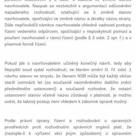
navrhovatele. Naopak se neztotožnil s argumentací odůvodnění
napadeného rozhodnutí, vztahující se k změně stanov
navrhovatele, spočívající ve změně názvu a zkratky názvu strany.
Dále nepřisvědčil námitce navrhovatele ohledně vadnosti postupu
řízení vedeného odpůrcem, spočívající v neposkytnutí pomoci a
poučení navrhovateli v rámci řízení (podle § 3 odst. 2 spr. ř.) a v
písemné formě řízení.
Pokud jde o navrhovatelem učiněný konečný návrh, tedy aby
Nejvyšší soud vydal rozhodnutí, ve kterém změní čl. IV. odst. 1
návrhu stanov ve smyslu, že členem NSB může být každý občan
starší osmnácti let (za současně nezměněného dalšího znění
předmětného ustanovení) a současně rozhodne, že ostatní
ustanovení stanov včetně názvu zůstávají v platnosti, je možno
uvést, že takový postup není vhledem k zákonné úpravě možný.
Podle právní úpravy řízení a rozhodování o opravných
prostředcích proti rozhodnutím správních orgánů platí, že
(nedojde-li k vyřízení věci jiným způsobem) o opravném