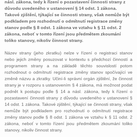
násl. zákona, tedy k řízení o pozastavení činnosti strany z
důvodu uvedeného v ustanovení § 14 odst. 1 zákona.
Takové zjištění, týkající se činnosti strany, však nemůže být
podkladem pro rozhodnutí o odmítnutí registrace změny
stanov podle § 8 odst. 1 zákona ve vztahu k § 11 odst. 2
zákona, neboť v tomto řízení jsou předmětem zkoumání
toliko stanovy, nikoliv činnost strany.
Název strany (jeho zkratku) nelze v řízení o registraci stanov
nebo jejich změny posuzovat v kontextu s předchozí činností a
programem strany a na základě těchto souvislostí potom
rozhodnout o odmítnutí registrace změny stanov spočívající ve
změně názvu a zkratky. Učiní-li správní orgán zjištění, že činnost
strany je v rozporu s ustanovením § 4 zákona, má možnost podat
podnět k postupu podle § 14 a násl. zákona, tedy k řízení o
pozastavení činnosti strany z důvodu uvedeného v ustanovení §
14 odst. 1 zákona. Takové zjištění, týkající se činnosti strany, však
nemůže být podkladem pro rozhodnutí o odmítnutí registrace
změny stanov podle § 8 odst. 1 zákona ve vztahu k § 11 odst. 2
zákona, neboť v tomto řízení jsou předmětem zkoumání toliko
stanovy, nikoliv činnost strany.