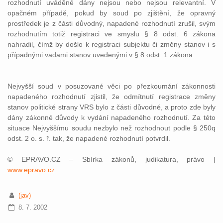
rozhodnutí uváděné dány nejsou nebo nejsou relevantní. V
opačném případě, pokud by soud po zjištění, že opravný
prostředek je z části důvodný, napadené rozhodnutí zrušil, svým
rozhodnutím totiž registraci ve smyslu § 8 odst. 6 zákona
nahradil, čímž by došlo k registraci subjektu či změny stanov i s
případnými vadami stanov uvedenými v § 8 odst. 1 zákona.
Nejvyšší soud v posuzované věci po přezkoumání zákonnosti
napadeného rozhodnutí zjistil, že odmítnutí registrace změny
stanov politické strany VRS bylo z části důvodné, a proto zde byly
dány zákonné důvody k vydání napadeného rozhodnutí. Za této
situace Nejvyššímu soudu nezbylo než rozhodnout podle § 250q
odst. 2 o. s. ř. tak, že napadené rozhodnutí potvrdil.
© EPRAVO.CZ – Sbírka zákonů, judikatura, právo |
www.epravo.cz
(jav)
8. 7. 2002