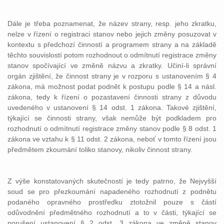
Dále je třeba poznamenat, že název strany, resp. jeho zkratku,
nelze v řízení o registraci stanov nebo jejich změny posuzovat v
kontextu s předchozí činností a programem strany a na základě
těchto souvislostí potom rozhodnout o odmítnutí registrace změny
stanov spočívající ve změně názvu a zkratky. Učiní-li správní
orgán zjištění, že činnost strany je v rozporu s ustanovením § 4
zákona, má možnost podat podnět k postupu podle § 14 a násl.
zákona, tedy k řízení o pozastavení činnosti strany z důvodu
uvedeného v ustanovení § 14 odst. 1 zákona. Takové zjištění,
týkající se činnosti strany, však nemůže být podkladem pro
rozhodnutí o odmítnutí registrace změny stanov podle § 8 odst. 1
zákona ve vztahu k § 11 odst. 2 zákona, neboť v tomto řízení jsou
předmětem zkoumání toliko stanovy, nikoliv činnost strany.
Z výše konstatovaných skutečností je tedy patrno, že Nejvyšší
soud se pro přezkoumání napadeného rozhodnutí z podnětu
podaného opravného prostředku ztotožnil pouze s částí
odůvodnění předmětného rozhodnutí a to v části, týkající se
porušení ustanovení § 2 odst. 3 zákona ve změně stanov