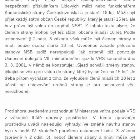
bezpečnosti, příslušníkem Lidových milicí nebo funkcionářem
Komunistické strany Československa a je starší 18 let. Může být
přijat každý státní občan České republiky, který je starší 15 let, ale
bez práva být volen do orgánů NSB“. Z tohoto textu plyne, že
členem strany mohou být též státní občané mladší 18 let. Podle
ustanovení § 2 odst. 3 zákona však může být členem strany a
hnutí pouze osoba starší 18 let. Uvedenou zásadu přiložené
stanovy NSB tudíž nerespektují, jak ostatně též potvrzuje
Usnesení delegátů VII. mimořádného sjezdu VRS konaného dne
3. 3. 2001, v němž se konstatuje: „Sjezd schválil změny stanov,
týkající se věku pro vstup do strany, který byl snížen na 15 let“. Je
třeba přitom vycházet z toho, že vyloučení členů mladších 18 let z
účasti na ustavování orgánů strany je pro posouzení věci
nerozhodné.
Proti shora uvedenému rozhodnutí Ministerstva vnitra podala VRS
v zákonné lhůtě opravný prostředek. V tomto opravném
prostředku uvádí následující výhrady: Ve změně návrhu stanov
bylo v bodě IV. skutečně porušeno ustanovení odst. 3 zákona
(správně § 2 odst. 3), neboť členem strany a hnutí může být