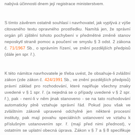
nabývá účinnosti dnem její registrace ministerstvem.
S tímto závěrem ostatně souhlasí i navrhovatel, jak vyplývá z výše
citovaného textu opravného prostředku. Namítá jen, že správní
orgán při zjištění tohoto pochybení v předmětné změně stanov
neposkytl straně pomoc a poučení ve smyslu § 3 odst. 2 zákona
č.
71/1967
Sb., o správním řízení, ve znění pozdějších předpisů
(dále jen spr. ř.).
K této námitce navrhovatele je třeba uvést, že obsahuje-li zvláštní
zákon (zde zákon č.
424/1991
Sb., ve znění pozdějších předpisů)
právní základ pro rozhodování, které naplňuje všechny znaky
uvedené v § 1 spr. ř. (a nejedná se o případy uvedené v § 2 spr.
ř.), pak - není-li v něm jinak stanoveno - se na tato rozhodování
automaticky plně vztahuje správní řád. Pokud jsou však ve
zvláštním zákoně upravené odchylně jen některé procesní
instituty, pak mají povahu speciálních ustanovení ve vztahu k
příslušným ustanovením spr. ř. (mají před nimi přednost), v
ostatním se uplatní obecná úprava. Zákon v § 7 a § 8 specifikuje