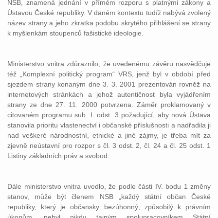
NSB, znamená jednání v přímém rozporu s platnými zákony a
Ústavou České republiky. V daném kontextu tudíž nabývá zvolený
název strany a jeho zkratka podobu skrytého přihlášení se strany
k myšlenkám stoupenců fašistické ideologie.
Ministerstvo vnitra zdůraznilo, že uvedenému závěru nasvědčuje
též „Komplexní politický program“ VRS, jenž byl v období před
sjezdem strany konaným dne 3. 3. 2001 prezentován rovněž na
internetových stránkách a jehož autentičnost byla vyjádřením
strany ze dne 27. 11. 2000 potvrzena. Záměr proklamovaný v
citovaném programu sub. I. odst. 3 požadující, aby nová Ústava
stanovila prioritu vlastenectví i občanské příslušnosti a nadřadila ji
nad veškeré národnostní, etnické a jiné zájmy, je třeba mít za
zjevně neústavní pro rozpor s čl. 3 odst. 2, čl. 24 a čl. 25 odst. 1
Listiny základních práv a svobod.
Dále ministerstvo vnitra uvedlo, že podle části IV. bodu 1 změny
stanov, může být členem NSB „každý státní občan České
republiky, který je občansky bezúhonný, způsobilý k právním
úkonům, nebyl nikdy tajným spolupracovníkem Státní