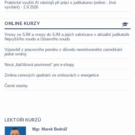
Praktické využití AI nástrojů při práci s judikaturou (online - živé
vysílání) - 1.9.2026
ONLINE KURZY
Vnosy ze SJM a vnosy do SJM a jejich valorizace v aktuální judikatuře
Nejvyššího soudu a Ústavního soudu
Výpověď z pracovního poměru z důvodu neomluveného zameškání
jedné směny
Nová „tlačítková povinnost“ pro e-shopy
Změna cenových ujednání ve smlouvách v energetice
Černé stavby
LEKTOŘI KURZŮ
Mgr. Marek Bednář