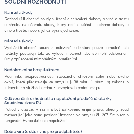
SOUDNÍ ROZHODNUTÍ
Náhrada škody
Rozhodují-li obecné soudy v řízení o schválení dohody o vině a trestu
o nároku na náhradu škody, který není součástí sjednané dohody o
vině a trestu, nebo s jehož výší sjednanou...
Náhrada škody
Vychází-li obecné soudy z nálezové judikatury pouze formálně, ale
fakticky postupují tak, že vyloučí možnost, aby se mohl odškodnění
újmy způsobené mimořádnými opatřeními...
Nedobrovolná hospitalizace
Podmínku bezprostřednosti závažného ohrožení sebe nebo svého
okolí, která představuje ve smyslu § 38 odst. 1 písm. b) zákona o
zdravotních službách jednu z nezbytných podmínek pro...
Odůvodnění rozhodnutí o nepoložení předběžné otázky
Soudnímu dvoru EU
Pokud v otázce, v níž má být aplikováno unijní právo, obecný soud
rozhodující jako soud poslední instance ve smyslu čl. 267 Smlouvy o
fungování Evropské unie nepoložení...
Dobrá víra (exkluzivně pro předplatitele)