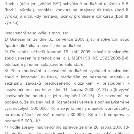
Rechts (dále jen „věřitel SA“) schválené oddlužení dlužníka S.B.
(bod I. výroku), prohlásil konkurs na majetek dlužníka (bod II.
výroku) a určil, kdy nastávají účinky prohlášení konkursu (bod III.
výroku).
Insolvenční soud vyšel z toho, že:
1/ Usnesením ze dne 31. července 2008 zjistil insolvenční soud
úpadek dlužníka a povolil jeho oddlužení.
2/ Po schůzi věřitelů konané 15. září 2009 schválil insolvenční
soud usnesením z téhož dne, č. j. MSPH 93 INS 1923/2008-B-8,
oddlužení plněním splátkového kalendáře.
3/ Při rozhodování o schválení oddlužení vycházel insolvenční
soud z informací dlužníka, především ze seznamu majetku a
seznamu závazků předloženého dlužníkem v přistoupení k
insolvenčnímu návrhu ze dne 11. června 2008 (A-11) a (k výzvě
insolvenčního soudu) v jeho doplnění (A-15). Ze seznamů se
podávalo, že dlužník má tři (označené) věřitele s pohledávkami ve
výši necelých 300.000,- Kč a že jeho jediný majetek tvoří zůstatky
na dvou účtech ve výši necelých 30.000,- Kč a hi-fi souprava v
hodnotě 5.000,- Kč.
4/ Podle zprávy insolvenčního správce ze dne 26. srpna 2008 (B-
1) vedle závazků uvedených v seznamu závazků přihlásil