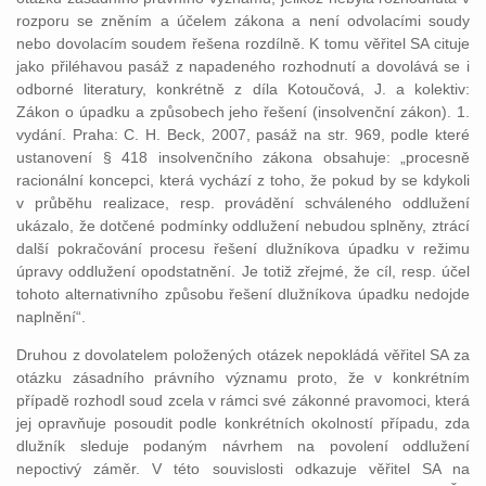
rozporu se zněním a účelem zákona a není odvolacími soudy
nebo dovolacím soudem řešena rozdílně. K tomu věřitel SA cituje
jako přiléhavou pasáž z napadeného rozhodnutí a dovolává se i
odborné literatury, konkrétně z díla Kotoučová, J. a kolektiv:
Zákon o úpadku a způsobech jeho řešení (insolvenční zákon). 1.
vydání. Praha: C. H. Beck, 2007, pasáž na str. 969, podle které
ustanovení § 418 insolvenčního zákona obsahuje: „procesně
racionální koncepci, která vychází z toho, že pokud by se kdykoli
v průběhu realizace, resp. provádění schváleného oddlužení
ukázalo, že dotčené podmínky oddlužení nebudou splněny, ztrácí
další pokračování procesu řešení dlužníkova úpadku v režimu
úpravy oddlužení opodstatnění. Je totiž zřejmé, že cíl, resp. účel
tohoto alternativního způsobu řešení dlužníkova úpadku nedojde
naplnění“.
Druhou z dovolatelem položených otázek nepokládá věřitel SA za
otázku zásadního právního významu proto, že v konkrétním
případě rozhodl soud zcela v rámci své zákonné pravomoci, která
jej opravňuje posoudit podle konkrétních okolností případu, zda
dlužník sleduje podaným návrhem na povolení oddlužení
nepoctivý záměr. V této souvislosti odkazuje věřitel SA na