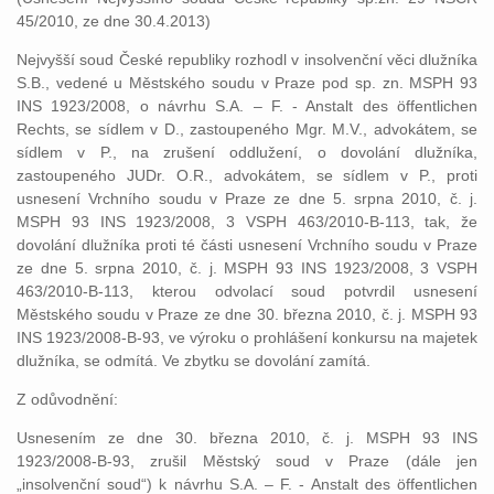
45/2010, ze dne 30.4.2013)
Nejvyšší soud České republiky rozhodl v insolvenční věci dlužníka
S.B., vedené u Městského soudu v Praze pod sp. zn. MSPH 93
INS 1923/2008, o návrhu S.A. – F. - Anstalt des öffentlichen
Rechts, se sídlem v D., zastoupeného Mgr. M.V., advokátem, se
sídlem v P., na zrušení oddlužení, o dovolání dlužníka,
zastoupeného JUDr. O.R., advokátem, se sídlem v P., proti
usnesení Vrchního soudu v Praze ze dne 5. srpna 2010, č. j.
MSPH 93 INS 1923/2008, 3 VSPH 463/2010-B-113, tak, že
dovolání dlužníka proti té části usnesení Vrchního soudu v Praze
ze dne 5. srpna 2010, č. j. MSPH 93 INS 1923/2008, 3 VSPH
463/2010-B-113, kterou odvolací soud potvrdil usnesení
Městského soudu v Praze ze dne 30. března 2010, č. j. MSPH 93
INS 1923/2008-B-93, ve výroku o prohlášení konkursu na majetek
dlužníka, se odmítá. Ve zbytku se dovolání zamítá.
Z odůvodnění:
Usnesením ze dne 30. března 2010, č. j. MSPH 93 INS
1923/2008-B-93, zrušil Městský soud v Praze (dále jen
„insolvenční soud“) k návrhu S.A. – F. - Anstalt des öffentlichen