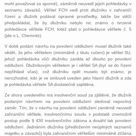
mohl považovat za sporné), záměrně neuvedl jejich pohledávky v
seznamu závazků. Věřitel FCH vedl proti dlužníku v zahraničí
řízení a dlužník podával opravné prostředky, takže lze stěží
předpokládat, že by dlužníku nebylo nic známo o tvrzené
pohledávce věřitele FCH; totéž platí o pohledávce věřitele č. 5
(jde o L. Chemnitz).
V době podání návrhu na povolení oddlužení musel dlužník také
vědět, že jeho věřitelem (minimálně z titulu ručení) je věřitel SU,
jehož pohledávka vůči dlužníku zanikla až dlouho po povolení
oddlužení. Dlužníkovým věřitelem je i věřitel SA (byť se do řízení
nepřihlásil včas), což dlužníku opět muselo být známo; je
nerozhodné, kdo je ve smlouvě uveden jako hlavní dlužník a zda
je pohledávka věřitele SA dostatečně zajištěna.
Ze shora uvedeného má insolvenční soud za zjištěné, že dlužník
podaným návrhem na povolení oddlužení sledoval nepoctivý
záměr. Tím, že v návrhu na povolení oddlužení záměrně neuvedl
zahraniční věřitele, insolvenčnímu soudu v podstatě znemožnil
postup podle § 430 insolvenčního zákona a dosáhl tak povolení
oddlužení. Jednáním dlužníka (předložením neúplných seznamů
majetku a závazků) byla zahraničním věřitelům minimálně ztížena