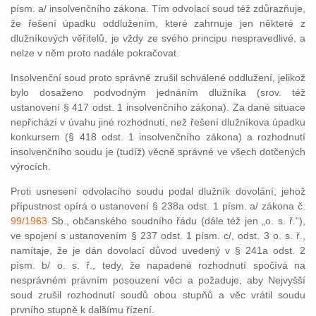
písm. a/ insolvenčního zákona. Tím odvolací soud též zdůrazňuje,
že řešení úpadku oddlužením, které zahrnuje jen některé z
dlužníkových věřitelů, je vždy ze svého principu nespravedlivé, a
nelze v něm proto nadále pokračovat.
Insolvenční soud proto správně zrušil schválené oddlužení, jelikož
bylo dosaženo podvodným jednáním dlužníka (srov. též
ustanovení § 417 odst. 1 insolvenčního zákona). Za dané situace
nepřichází v úvahu jiné rozhodnutí, než řešení dlužníkova úpadku
konkursem (§ 418 odst. 1 insolvenčního zákona) a rozhodnutí
insolvenčního soudu je (tudíž) věcně správné ve všech dotčených
výrocích.
Proti usnesení odvolacího soudu podal dlužník dovolání, jehož
přípustnost opírá o ustanovení § 238a odst. 1 písm. a/ zákona č.
99/1963
Sb., občanského soudního řádu (dále též jen „o. s. ř.“),
ve spojení s ustanovením § 237 odst. 1 písm. c/, odst. 3 o. s. ř.,
namítaje, že je dán dovolací důvod uvedený v § 241a odst. 2
písm. b/ o. s. ř., tedy, že napadené rozhodnutí spočívá na
nesprávném právním posouzení věci a požaduje, aby Nejvyšší
soud zrušil rozhodnutí soudů obou stupňů a věc vrátil soudu
prvního stupně k dalšímu řízení.