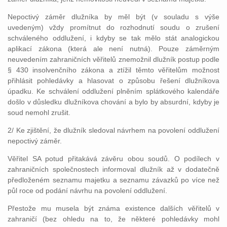
Nepoctivý záměr dlužníka by měl být (v souladu s výše
uvedeným) vždy promítnut do rozhodnutí soudu o zrušení
schváleného oddlužení, i kdyby se tak mělo stát analogickou
aplikací zákona (která ale není nutná). Pouze záměrným
neuvedením zahraničních věřitelů znemožnil dlužník postup podle
§ 430 insolvenčního zákona a ztížil těmto věřitelům možnost
přihlásit pohledávky a hlasovat o způsobu řešení dlužníkova
úpadku. Ke schválení oddlužení plněním splátkového kalendáře
došlo v důsledku dlužníkova chování a bylo by absurdní, kdyby je
soud nemohl zrušit.
2/ Ke zjištění, že dlužník sledoval návrhem na povolení oddlužení
nepoctivý záměr.
Věřitel SA potud přitakává závěru obou soudů. O podílech v
zahraničních společnostech informoval dlužník až v dodatečně
předloženém seznamu majetku a seznamu závazků po více než
půl roce od podání návrhu na povolení oddlužení.
Přestože mu musela být známa existence dalších věřitelů v
zahraničí (bez ohledu na to, že některé pohledávky mohl