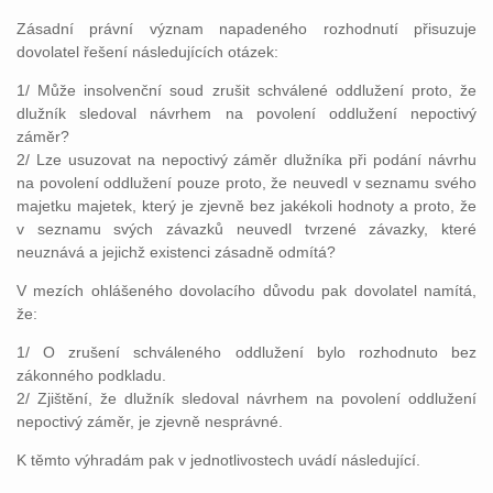
Zásadní právní význam napadeného rozhodnutí přisuzuje
dovolatel řešení následujících otázek:
1/ Může insolvenční soud zrušit schválené oddlužení proto, že
dlužník sledoval návrhem na povolení oddlužení nepoctivý
záměr?
2/ Lze usuzovat na nepoctivý záměr dlužníka při podání návrhu
na povolení oddlužení pouze proto, že neuvedl v seznamu svého
majetku majetek, který je zjevně bez jakékoli hodnoty a proto, že
v seznamu svých závazků neuvedl tvrzené závazky, které
neuznává a jejichž existenci zásadně odmítá?
V mezích ohlášeného dovolacího důvodu pak dovolatel namítá,
že:
1/ O zrušení schváleného oddlužení bylo rozhodnuto bez
zákonného podkladu.
2/ Zjištění, že dlužník sledoval návrhem na povolení oddlužení
nepoctivý záměr, je zjevně nesprávné.
K těmto výhradám pak v jednotlivostech uvádí následující.