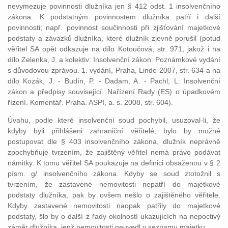
nevymezuje povinnosti dlužníka jen § 412 odst. 1 insolvenčního
zákona. K podstatným povinnostem dlužníka patří i další
povinnosti; např. povinnost součinnosti při zjišťování majetkové
podstaty a závazků dlužníka, které dlužník zjevně porušil (potud
věřitel SA opět odkazuje na dílo Kotoučová, str. 971, jakož i na
dílo Zelenka, J. a kolektiv: Insolvenční zákon. Poznámkové vydání
s důvodovou zprávou. 1. vydání, Praha, Linde 2007, str. 634 a na
dílo Kozák, J. - Budín, P. - Dadam, A. - Pachl, L: Insolvenční
zákon a předpisy související. Nařízení Rady (ES) o úpadkovém
řízení. Komentář. Praha. ASPI, a. s. 2008, str. 604).
Úvahu, podle které insolvenční soud pochybil, usuzoval-li, že
kdyby byli přihlášeni zahraniční věřitelé, bylo by možné
postupovat dle § 403 insolvenčního zákona, dlužník neprávně
zpochybňuje tvrzením, že zajištěný věřitel nemá právo podávat
námitky. K tomu věřitel SA poukazuje na definici obsaženou v § 2
písm. g/ insolvenčního zákona. Kdyby se soud ztotožnil s
tvrzením, že zastavené nemovitosti nepatří do majetkové
podstaty dlužníka, pak by ovšem nešlo o zajištěného věřitele.
Kdyby zastavené nemovitosti naopak patřily do majetkové
podstaty, šlo by o další z řady okolností ukazujících na nepoctivý
záměr dlužníka, jenž nemovitosti neuvedl v seznamu majetku.