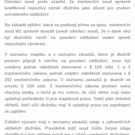
Odvolací soud proto uzavřel, že insolvenční soud správně
kvalifikoval nepoctivý záměr dlužníka jako důvod pro zrušení
schváleného oddlužení.
Na základě zjištění, která se podávají přímo ze spisu, insolvenční
soud též správně dovodil (uvedl odvolací soud), že v dané věci
byl dlužníkův návrh na povolení oddlužení veden zjevně
nepoctivým záměrem.
V seznamu majetku a v seznamu závazků, které je dlužník
povinen připojit k návrhu na povolení oddlužení, musí být
uvedeny jednak náležitosti stanovené v § 104 odst. 2 a 3
insolvenčního zákona, jednak zvláštní náležitosti stanovené v §
392 insolvenčního zákona. V seznamu závazků je dlužník ve
smyslu § 104 odst. 3 insolvenčního zákona povinen uvést
všechny osoby, o nichž je mu známo, že vůči němu mají nebo
uplatňují pohledávky či jiná majetková práva. Totéž platí ohledně
věřitelů, kteří vůči dlužníku mají či uplatňují právo na uspokojení
ze zajištění.
Zvláštní význam mají v seznamu závazků údaje o zahraničních
věřitelích dlužníka. Pravidelně totiž soud může čerpat údaje
identifikující tyto věřitele právě jen z údajů uvedených dlužníkem.