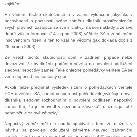
zajištění.
Při vědomí těchto skutečností a v zájmu vyloučení jakýchkoliv
pochybností o poctivosti svého záměru dlužník prostřednictvím
svých právních zástupců ze své iniciativy, na své náklady a ze své
dobré vůle informoval (14. srpna 2008) věřitele SA o zahájeném
insolvenčním řízení a ten to vzal na vědomí (jak dokládá dopis z
29. srpna 2008).
Ze všech těchto skutečností opět v žádném případě nelze
dovozovat, že by dlužník podáním návrhu na povolení oddlužení
sledoval nepoctivý záměr. Také ohledně pohledávky věřitele SA se
vede doposud neukončený spor.
Ačkoli nelze předjímat výsledek řízení o pohledávkách věřitele
FCH a věřitele SA, samotná spornost pohledávek „vylučuje úmysl
dlužníka sledovat rozhodnutím o povolení oddlužení nepoctivý
záměr tím, že je neuvedl v seznamu závazků“; dlužník je totiž
nepovažuje za své závazky.
Nepoctivý záměr měl dle soudu spočívat v tom, že dlužník v
návrhu na povolení oddlužení záměrně neuvedl zahraniční
věřitele, čímž soudu znemožnil postup podle § 430 insolvenčního