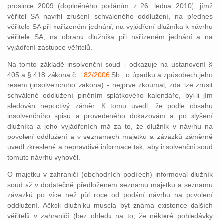
prosince 2009 (doplněného podáním z 26. ledna 2010), jímž
věřitel SA navrhl zrušení schváleného oddlužení, na přednes
věřitele SA při nařízeném jednání, na vyjádření dlužníka k návrhu
věřitele SA, na obranu dlužníka při nařízeném jednání a na
vyjádření zástupce věřitelů.
Na tomto základě insolvenční soud - odkazuje na ustanovení §
405 a § 418 zákona č.
182/2006
Sb., o úpadku a způsobech jeho
řešení (insolvenčního zákona) - nejprve zkoumal, zda lze zrušit
schválené oddlužení plněním splátkového kalendáře, byl-li jím
sledován nepoctivý záměr. K tomu uvedl, že podle obsahu
insolvenčního spisu a provedeného dokazování a po slyšení
dlužníka a jeho vyjádřeních má za to, že dlužník v návrhu na
povolení oddlužení a v seznamech majetku a závazků záměrně
uvedl zkreslené a nepravdivé informace tak, aby insolvenční soud
tomuto návrhu vyhověl.
O majetku v zahraničí (obchodních podílech) informoval dlužník
soud až v dodatečně předloženém seznamu majetku a seznamu
závazků po více než půl roce od podání návrhu na povolení
oddlužení. Ačkoli dlužníku musela být známa existence dalších
věřitelů v zahraničí (bez ohledu na to, že některé pohledávky