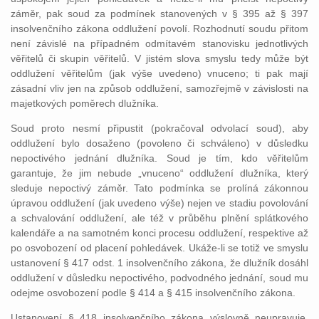
záměr, pak soud za podmínek stanovených v § 395 až § 397
insolvenčního zákona oddlužení povolí. Rozhodnutí soudu přitom
není závislé na případném odmítavém stanovisku jednotlivých
věřitelů či skupin věřitelů. V jistém slova smyslu tedy může být
oddlužení věřitelům (jak výše uvedeno) vnuceno; ti pak mají
zásadní vliv jen na způsob oddlužení, samozřejmě v závislosti na
majetkových poměrech dlužníka.
Soud proto nesmí připustit (pokračoval odvolací soud), aby
oddlužení bylo dosaženo (povoleno či schváleno) v důsledku
nepoctivého jednání dlužníka. Soud je tím, kdo věřitelům
garantuje, že jim nebude „vnuceno“ oddlužení dlužníka, který
sleduje nepoctivý záměr. Tato podmínka se prolíná zákonnou
úpravou oddlužení (jak uvedeno výše) nejen ve stadiu povolování
a schvalování oddlužení, ale též v průběhu plnění splátkového
kalendáře a na samotném konci procesu oddlužení, respektive až
po osvobození od placení pohledávek. Ukáže-li se totiž ve smyslu
ustanovení § 417 odst. 1 insolvenčního zákona, že dlužník dosáhl
oddlužení v důsledku nepoctivého, podvodného jednání, soud mu
odejme osvobození podle § 414 a § 415 insolvenčního zákona.
Ustanovení § 418 insolvenčního zákona výslovně neupravuje,