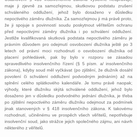
maje ji zjevně za samozřejmou, skutkovou podstatu zrušení
schváleného oddlužení, jehož bylo dosaženo v důsledku
nepoctivého záměru dlužníka. Za samozřejmou ji má právě proto,
že ji spojuje s povinností soudu poskytnout věřitelům ochranu
před nepoctivými záměry dlužníka i po schválení oddlužení.
Jestliže kvalifikovaná skutková podstata nepoctivého záměru je
právním důvodem pro odejmutí osvobození dlužníka ještě po 3
letech od právní moci rozhodnutí o osvobození dlužníka od
placení pohledávek, pak by bylo v rozporu se zásadou
spravedlivého insolvenčního řízení (§ 5 písm. a/ insolvenčního
zákona), kdyby soud měl vyčkávat (po zjištění, že dlužník dosáhl
povolení či schválení oddlužení podvodným jednáním) až na
splnění celého splátkového kalendáře. Je tomu právě naopak;
výhody, které dlužníku skýtá schválené oddlužení, jehož bylo
dosaženo jen v důsledku podvodného jednání dlužníka, je třeba
po zjištění nepoctivého záměru dlužníku odejmout za podmínek
jinak stanovených v § 418 insolvenčního zákona. K takovému
rozhodnutí, učiněnému ve prospěch všech věřitelů, nepotřebuje
insolvenční soud, jako strážce jejich společného zájmu, ani návrh
některého z věřitelů.