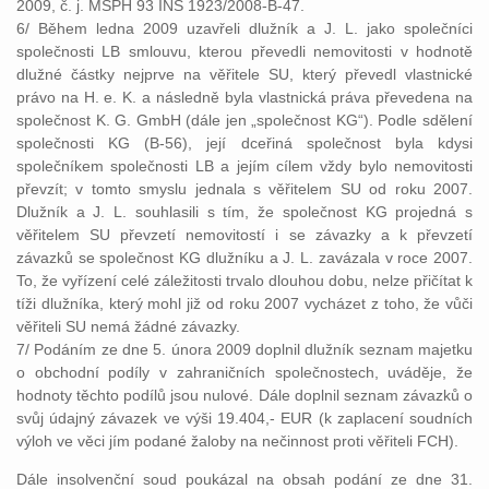
2009, č. j. MSPH 93 INS 1923/2008-B-47.
6/ Během ledna 2009 uzavřeli dlužník a J. L. jako společníci
společnosti LB smlouvu, kterou převedli nemovitosti v hodnotě
dlužné částky nejprve na věřitele SU, který převedl vlastnické
právo na H. e. K. a následně byla vlastnická práva převedena na
společnost K. G. GmbH (dále jen „společnost KG“). Podle sdělení
společnosti KG (B-56), její dceřiná společnost byla kdysi
společníkem společnosti LB a jejím cílem vždy bylo nemovitosti
převzít; v tomto smyslu jednala s věřitelem SU od roku 2007.
Dlužník a J. L. souhlasili s tím, že společnost KG projedná s
věřitelem SU převzetí nemovitostí i se závazky a k převzetí
závazků se společnost KG dlužníku a J. L. zavázala v roce 2007.
To, že vyřízení celé záležitosti trvalo dlouhou dobu, nelze přičítat k
tíži dlužníka, který mohl již od roku 2007 vycházet z toho, že vůči
věřiteli SU nemá žádné závazky.
7/ Podáním ze dne 5. února 2009 doplnil dlužník seznam majetku
o obchodní podíly v zahraničních společnostech, uváděje, že
hodnoty těchto podílů jsou nulové. Dále doplnil seznam závazků o
svůj údajný závazek ve výši 19.404,- EUR (k zaplacení soudních
výloh ve věci jím podané žaloby na nečinnost proti věřiteli FCH).
Dále insolvenční soud poukázal na obsah podání ze dne 31.