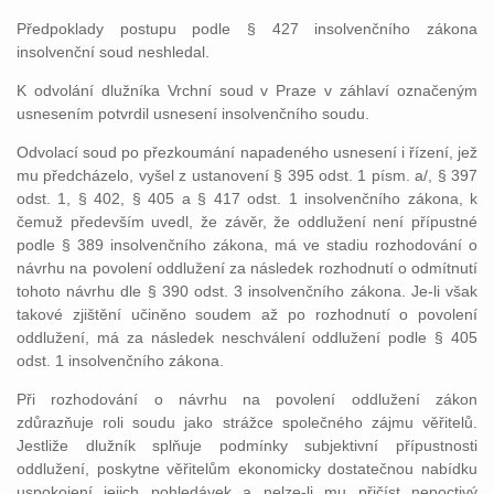
Předpoklady postupu podle § 427 insolvenčního zákona
insolvenční soud neshledal.
K odvolání dlužníka Vrchní soud v Praze v záhlaví označeným
usnesením potvrdil usnesení insolvenčního soudu.
Odvolací soud po přezkoumání napadeného usnesení i řízení, jež
mu předcházelo, vyšel z ustanovení § 395 odst. 1 písm. a/, § 397
odst. 1, § 402, § 405 a § 417 odst. 1 insolvenčního zákona, k
čemuž především uvedl, že závěr, že oddlužení není přípustné
podle § 389 insolvenčního zákona, má ve stadiu rozhodování o
návrhu na povolení oddlužení za následek rozhodnutí o odmítnutí
tohoto návrhu dle § 390 odst. 3 insolvenčního zákona. Je-li však
takové zjištění učiněno soudem až po rozhodnutí o povolení
oddlužení, má za následek neschválení oddlužení podle § 405
odst. 1 insolvenčního zákona.
Při rozhodování o návrhu na povolení oddlužení zákon
zdůrazňuje roli soudu jako strážce společného zájmu věřitelů.
Jestliže dlužník splňuje podmínky subjektivní přípustnosti
oddlužení, poskytne věřitelům ekonomicky dostatečnou nabídku
uspokojení jejich pohledávek a nelze-li mu přičíst nepoctivý