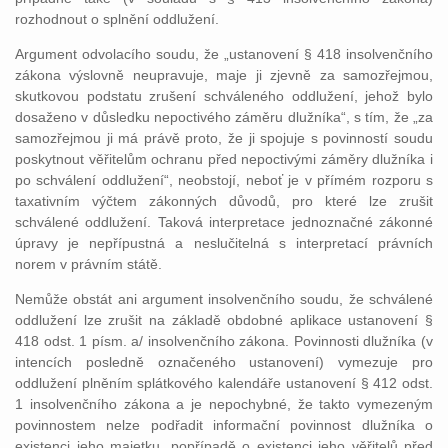
rozhodnout o splnění oddlužení.
Argument odvolacího soudu, že „ustanovení § 418 insolvenčního
zákona výslovně neupravuje, maje ji zjevně za samozřejmou,
skutkovou podstatu zrušení schváleného oddlužení, jehož bylo
dosaženo v důsledku nepoctivého záměru dlužníka“, s tím, že „za
samozřejmou ji má právě proto, že ji spojuje s povinností soudu
poskytnout věřitelům ochranu před nepoctivými záměry dlužníka i
po schválení oddlužení“, neobstojí, neboť je v přímém rozporu s
taxativním výčtem zákonných důvodů, pro které lze zrušit
schválené oddlužení. Taková interpretace jednoznačné zákonné
úpravy je nepřípustná a neslučitelná s interpretací právních
norem v právním státě.
Nemůže obstát ani argument insolvenčního soudu, že schválené
oddlužení lze zrušit na základě obdobné aplikace ustanovení §
418 odst. 1 písm. a/ insolvenčního zákona. Povinnosti dlužníka (v
intencích posledně označeného ustanovení) vymezuje pro
oddlužení plněním splátkového kalendáře ustanovení § 412 odst.
1 insolvenčního zákona a je nepochybné, že takto vymezeným
povinnostem nelze podřadit informační povinnost dlužníka o
existenci jeho majetku, popřípadě o existenci jeho věřitelů před