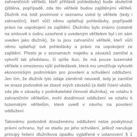
zahraničních věřitelů, kteří přihlásili pohledávky) bude skutečně
zjištěna, popřípadě, zda tito věřitelé budou zajištěnými věřiteli.
Dlužník má totiž povinnost v seznamu uvést ty věřitele (tedy i
zahraniční), kteří vůči němu uplatňují pohledávky, popřípadě
právo na uspokojení ze zajištění. Dlužníku bylo známo (ostatně
na smlouvě o úvěru uzavřené s uvedeným věřitelem byl i on sám
uveden jako dlužník), že tu jsou zahraniční věřitelé, kteří vůči
němu uplatňují své pohledávky a právo na uspokojení ze
zajištění. Přesto je v seznamech majetku a závazků zamlčel a
vytvořil tak představu, či spíše iluzi, že má pouze tuzemské
věřitele s omezenou výší pohledávek, která mu umožňuje vyhovět
ekonomickým podmínkám pro povolení a schválení oddlužení.
Jen tím, že dlužník tyto údaje záměrně neuvedl, tedy je zamlčel
ve snaze podvodně se zbavit svých závazků (a další řízení ukáže,
zda jde o závazky z podnikatelské činnosti dlužníka), ve vztahu k
zahraničním věřitelům, mohl dosáhnout oddlužení ve vztahu k
tuzemským věřitelům, které uvedl v návrhu na povolení
oddlužení.
Takovému podvodně dosaženému oddlužení nelze poskytnout
právní ochranu, byť ve stadiu po jeho schválení, jelikož narušuje
principy řešení dlužníkova úpadku vyjádřené v ustanovení § 1