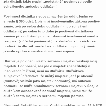
zda dlužník takto neplní „podstatné“ povinnosti podle
schváleného způsobu oddlužení.
Povinnost dlužníka sledovat navrženým oddlužením ve
smyslu § 395 odst. 1 písm. a/ insolvenčního zákona poctivý
záměr, trvá po celou dobu oddlužení (i po schválení
oddlužení); po celou tuto dobu je poctivost dlužníkova
záměru při oddlužení povinen zkoumat insolvenční soud a
reagovat (z úřední povinnosti) na skutečnosti, z nichž se
podává, že dlužník nesledoval oddlužením poctivý záměr,
jakmile vyjdou v insolvenčním řízení najevo.
Dlužník je povinen uvést v seznamu majetku veškerý svůj
majetek. Hodnocení, zda jde o majetek zpeněžitelný v
insolvenčním řízení, není na dlužníku. Dlužníkova
subjektivní představa, že určitý majetek, jenž je obecně
(druhově) vnímán jako majetek hodnotný, má nulovou
hodnotu, se může promítnout v seznamu majetku v údaji o
dlužníkem odhadované hodnotě majetku, nikoli tak, že
dlužník tento majetek v seznamu majetku pomine.
(Usnesení Nejvyššího soudu České republiky sp.zn. 29 NSČR