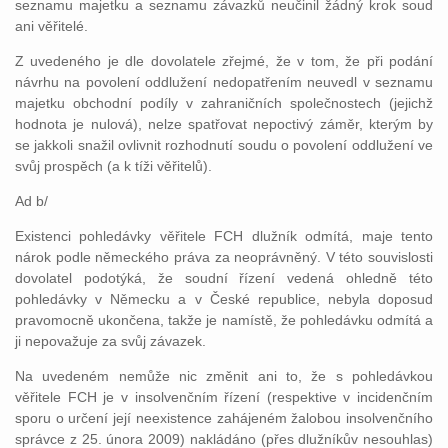
seznamu majetku a seznamu závazků neučinil žádný krok soud
ani věřitelé.
Z uvedeného je dle dovolatele zřejmé, že v tom, že při podání
návrhu na povolení oddlužení nedopatřením neuvedl v seznamu
majetku obchodní podíly v zahraničních společnostech (jejichž
hodnota je nulová), nelze spatřovat nepoctivý záměr, kterým by
se jakkoli snažil ovlivnit rozhodnutí soudu o povolení oddlužení ve
svůj prospěch (a k tíži věřitelů).
Ad b/
Existenci pohledávky věřitele FCH dlužník odmítá, maje tento
nárok podle německého práva za neoprávněný. V této souvislosti
dovolatel podotýká, že soudní řízení vedená ohledně této
pohledávky v Německu a v České republice, nebyla doposud
pravomocně ukončena, takže je namístě, že pohledávku odmítá a
ji nepovažuje za svůj závazek.
Na uvedeném nemůže nic změnit ani to, že s pohledávkou
věřitele FCH je v insolvenčním řízení (respektive v incidenčním
sporu o určení její neexistence zahájeném žalobou insolvenčního
správce z 25. února 2009) nakládáno (přes dlužníkův nesouhlas)