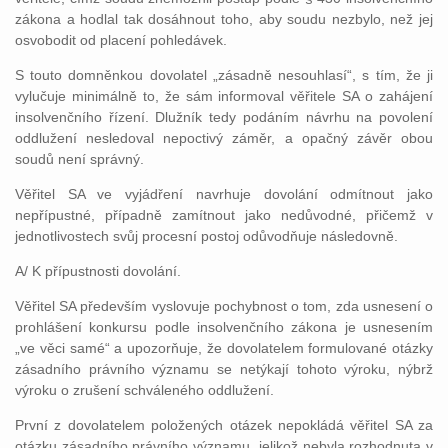
zákona a hodlal tak dosáhnout toho, aby soudu nezbylo, než jej
osvobodit od placení pohledávek.
S touto domněnkou dovolatel „zásadně nesouhlasí“, s tím, že ji
vylučuje minimálně to, že sám informoval věřitele SA o zahájení
insolvenčního řízení. Dlužník tedy podáním návrhu na povolení
oddlužení nesledoval nepoctivý záměr, a opačný závěr obou
soudů není správný.
Věřitel SA ve vyjádření navrhuje dovolání odmítnout jako
nepřípustné, případně zamítnout jako nedůvodné, přičemž v
jednotlivostech svůj procesní postoj odůvodňuje následovně.
A/ K přípustnosti dovolání.
Věřitel SA především vyslovuje pochybnost o tom, zda usnesení o
prohlášení konkursu podle insolvenčního zákona je usnesením
„ve věci samé“ a upozorňuje, že dovolatelem formulované otázky
zásadního právního významu se netýkají tohoto výroku, nýbrž
výroku o zrušení schváleného oddlužení.
První z dovolatelem položených otázek nepokládá věřitel SA za
otázku zásadního právního významu, jelikož nebyla rozhodnuta v