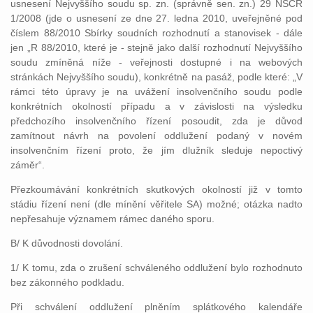
usnesení Nejvyššího soudu sp. zn. (správně sen. zn.) 29 NSČR
1/2008 (jde o usnesení ze dne 27. ledna 2010, uveřejněné pod
číslem 88/2010 Sbírky soudních rozhodnutí a stanovisek - dále
jen „R 88/2010, které je - stejně jako další rozhodnutí Nejvyššího
soudu zmíněná níže - veřejnosti dostupné i na webových
stránkách Nejvyššího soudu), konkrétně na pasáž, podle které: „V
rámci této úpravy je na uvážení insolvenčního soudu podle
konkrétních okolností případu a v závislosti na výsledku
předchozího insolvenčního řízení posoudit, zda je důvod
zamítnout návrh na povolení oddlužení podaný v novém
insolvenčním řízení proto, že jím dlužník sleduje nepoctivý
záměr“.
Přezkoumávání konkrétních skutkových okolností již v tomto
stádiu řízení není (dle mínění věřitele SA) možné; otázka nadto
nepřesahuje významem rámec daného sporu.
B/ K důvodnosti dovolání.
1/ K tomu, zda o zrušení schváleného oddlužení bylo rozhodnuto
bez zákonného podkladu.
Při schválení oddlužení plněním splátkového kalendáře