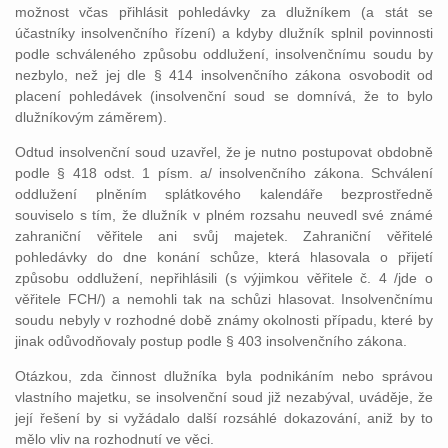
možnost včas přihlásit pohledávky za dlužníkem (a stát se
účastníky insolvenčního řízení) a kdyby dlužník splnil povinnosti
podle schváleného způsobu oddlužení, insolvenčnímu soudu by
nezbylo, než jej dle § 414 insolvenčního zákona osvobodit od
placení pohledávek (insolvenční soud se domnívá, že to bylo
dlužníkovým záměrem).
Odtud insolvenční soud uzavřel, že je nutno postupovat obdobně
podle § 418 odst. 1 písm. a/ insolvenčního zákona. Schválení
oddlužení plněním splátkového kalendáře bezprostředně
souviselo s tím, že dlužník v plném rozsahu neuvedl své známé
zahraniční věřitele ani svůj majetek. Zahraniční věřitelé
pohledávky do dne konání schůze, která hlasovala o přijetí
způsobu oddlužení, nepřihlásili (s výjimkou věřitele č. 4 /jde o
věřitele FCH/) a nemohli tak na schůzi hlasovat. Insolvenčnímu
soudu nebyly v rozhodné době známy okolnosti případu, které by
jinak odůvodňovaly postup podle § 403 insolvenčního zákona.
Otázkou, zda činnost dlužníka byla podnikáním nebo správou
vlastního majetku, se insolvenční soud již nezabýval, uváděje, že
její řešení by si vyžádalo další rozsáhlé dokazování, aniž by to
mělo vliv na rozhodnutí ve věci.