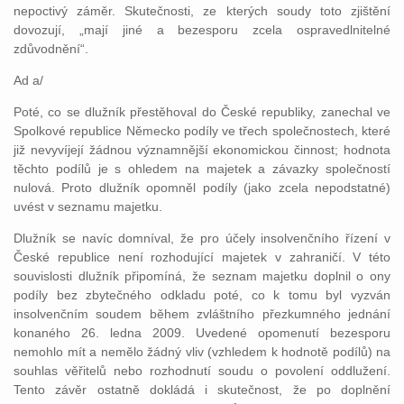
nepoctivý záměr. Skutečnosti, ze kterých soudy toto zjištění
dovozují, „mají jiné a bezesporu zcela ospravedlnitelné
zdůvodnění“.
Ad a/
Poté, co se dlužník přestěhoval do České republiky, zanechal ve
Spolkové republice Německo podíly ve třech společnostech, které
již nevyvíjejí žádnou významnější ekonomickou činnost; hodnota
těchto podílů je s ohledem na majetek a závazky společností
nulová. Proto dlužník opomněl podíly (jako zcela nepodstatné)
uvést v seznamu majetku.
Dlužník se navíc domníval, že pro účely insolvenčního řízení v
České republice není rozhodující majetek v zahraničí. V této
souvislosti dlužník připomíná, že seznam majetku doplnil o ony
podíly bez zbytečného odkladu poté, co k tomu byl vyzván
insolvenčním soudem během zvláštního přezkumného jednání
konaného 26. ledna 2009. Uvedené opomenutí bezesporu
nemohlo mít a nemělo žádný vliv (vzhledem k hodnotě podílů) na
souhlas věřitelů nebo rozhodnutí soudu o povolení oddlužení.
Tento závěr ostatně dokládá i skutečnost, že po doplnění