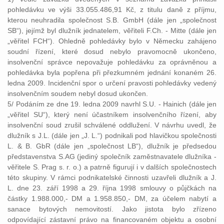
pohledávku ve výši 33.055.486,91 Kč, z titulu daně z příjmu,
kterou neuhradila společnost S.B. GmbH (dále jen „společnost
SB“), jejímž byl dlužník jednatelem, věřiteli F.Ch. - Mitte (dále jen
„věřitel FCH“). Ohledně pohledávky bylo v Německu zahájeno
soudní řízení, které dosud nebylo pravomocně ukončeno,
insolvenční správce nepovažuje pohledávku za oprávněnou a
pohledávka byla popřena při přezkumném jednání konaném 26.
ledna 2009. Incidenční spor o určení pravosti pohledávky vedený
insolvenčním soudem nebyl dosud ukončen.
5/ Podáním ze dne 19. ledna 2009 navrhl S.U. - Hainich (dále jen
„věřitel SU“), který není účastníkem insolvenčního řízení, aby
insolvenční soud zrušil schválené oddlužení. V návrhu uvedl, že
dlužník s J.L. (dále jen „J. L.“) podnikali pod hlavičkou společnosti
L. & B. GbR (dále jen „společnost LB“), dlužník je předsedou
představenstva S.AG (jediný společník zaměstnavatele dlužníka -
věřitele S. Prag s. r. o.) a patrně figurují i v dalších společnostech
této skupiny. V rámci podnikatelské činnosti uzavřeli dlužník a J.
L. dne 23. září 1998 a 29. října 1998 smlouvy o půjčkách na
částky 1.988.000,- DM a 1.958.850,- DM, za účelem nabytí a
sanace bytových nemovitostí. Jako jistota bylo zřízeno
odpovídající zástavní právo na financovaném objektu a osobní