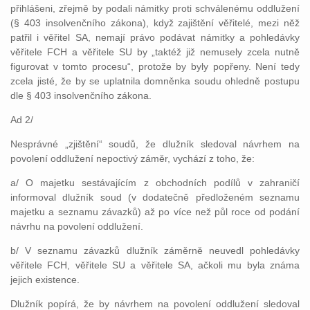
přihlášeni, zřejmě by podali námitky proti schválenému oddlužení
(§ 403 insolvenčního zákona), když zajištění věřitelé, mezi něž
patřil i věřitel SA, nemají právo podávat námitky a pohledávky
věřitele FCH a věřitele SU by „taktéž již nemusely zcela nutně
figurovat v tomto procesu“, protože by byly popřeny. Není tedy
zcela jisté, že by se uplatnila domněnka soudu ohledně postupu
dle § 403 insolvenčního zákona.
Ad 2/
Nesprávné „zjištění“ soudů, že dlužník sledoval návrhem na
povolení oddlužení nepoctivý záměr, vychází z toho, že:
a/ O majetku sestávajícím z obchodních podílů v zahraničí
informoval dlužník soud (v dodatečně předloženém seznamu
majetku a seznamu závazků) až po více než půl roce od podání
návrhu na povolení oddlužení.
b/ V seznamu závazků dlužník záměrně neuvedl pohledávky
věřitele FCH, věřitele SU a věřitele SA, ačkoli mu byla známa
jejich existence.
Dlužník popírá, že by návrhem na povolení oddlužení sledoval