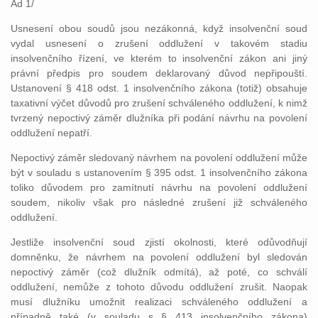
Ad 1/
Usnesení obou soudů jsou nezákonná, když insolvenční soud
vydal usnesení o zrušení oddlužení v takovém stadiu
insolvenčního řízení, ve kterém to insolvenční zákon ani jiný
právní předpis pro soudem deklarovaný důvod nepřipouští.
Ustanovení § 418 odst. 1 insolvenčního zákona (totiž) obsahuje
taxativní výčet důvodů pro zrušení schváleného oddlužení, k nimž
tvrzený nepoctivý záměr dlužníka při podání návrhu na povolení
oddlužení nepatří.
Nepoctivý záměr sledovaný návrhem na povolení oddlužení může
být v souladu s ustanovením § 395 odst. 1 insolvenčního zákona
toliko důvodem pro zamítnutí návrhu na povolení oddlužení
soudem, nikoliv však pro následné zrušení již schváleného
oddlužení.
Jestliže insolvenční soud zjistí okolnosti, které odůvodňují
domněnku, že návrhem na povolení oddlužení byl sledován
nepoctivý záměr (což dlužník odmítá), až poté, co schválí
oddlužení, nemůže z tohoto důvodu oddlužení zrušit. Naopak
musí dlužníku umožnit realizaci schváleného oddlužení a
případně také (v souladu s § 413 insolvenčního zákona)