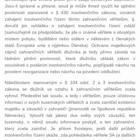
Jsou-li správné a přesné, soud je může ihned využít ke splnění
povinnosti stanovené v § 430 insolvenčního zákona, oznámit
zahájení insolvenčního řízení těmto zahraničním věřitelům, tj.
doručit jim vyhlášku o zahájení insolvenčního řízení zvlášť
(samozřejmě za předpokladu, že jde o známé věřitele s obvyklým
místem pobytu, bydlištěm nebo sídlem v některém z členských
států Evropské unie s výjimkou Dánska). Ochrana majetkových
zájmů zahraničních věřitelů dlužníka je tedy přímo závislá na
řádném plnění povinností, které dlužníku ukládá zákon v
souvislosti s podáním insolvenčního návrhu, popřípadě návrhu na
povolení reorganizace nebo návrhu na povolení oddlužení.
Náležitostem stanoveným v § 104 odst. 2 a 3 insolvenčního
zákona se dlužník ve vztahu k zahraničním věřitelům zcela
vyhnul. Předestřel tak soudu, a tedy i věřitelům, pouze účelovou
informaci o svých tuzemských věřitelích a zcela zamlčel existenci
majetku a závazků v zahraničí (jmenovitě ve Spolkové republice
Německo). Vytvořil tak jakési dva světy svých závazků; ten
tuzemský, o němž soudu informace poskytl, a ten zahraniční,
který zcela zamlčel. Je přitom lhostejno, jestli další průběh
insolvenčního řízení ukáže, zda pohledávka věřitele SA (a dalších