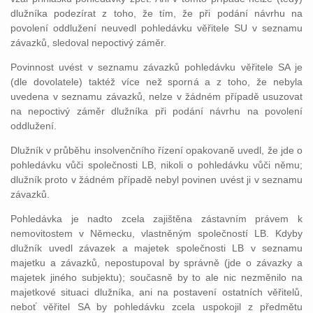
dlužníka podezírat z toho, že tím, že při podání návrhu na
povolení oddlužení neuvedl pohledávku věřitele SU v seznamu
závazků, sledoval nepoctivý záměr.
Povinnost uvést v seznamu závazků pohledávku věřitele SA je
(dle dovolatele) taktéž více než sporná a z toho, že nebyla
uvedena v seznamu závazků, nelze v žádném případě usuzovat
na nepoctivý záměr dlužníka při podání návrhu na povolení
oddlužení.
Dlužník v průběhu insolvenčního řízení opakovaně uvedl, že jde o
pohledávku vůči společnosti LB, nikoli o pohledávku vůči němu;
dlužník proto v žádném případě nebyl povinen uvést ji v seznamu
závazků.
Pohledávka je nadto zcela zajištěna zástavním právem k
nemovitostem v Německu, vlastněným společností LB. Kdyby
dlužník uvedl závazek a majetek společnosti LB v seznamu
majetku a závazků, nepostupoval by správně (jde o závazky a
majetek jiného subjektu); současně by to ale nic nezměnilo na
majetkové situaci dlužníka, ani na postavení ostatních věřitelů,
neboť věřitel SA by pohledávku zcela uspokojil z předmětu