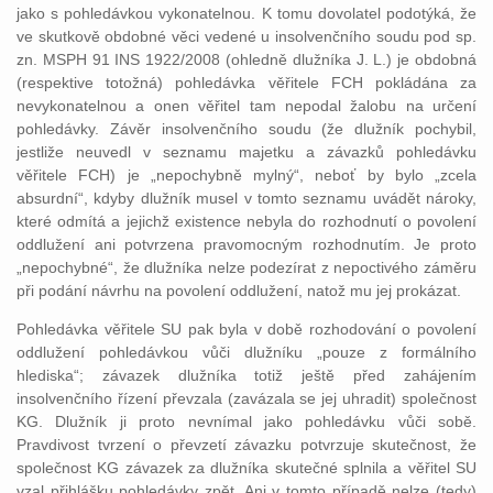
jako s pohledávkou vykonatelnou. K tomu dovolatel podotýká, že
ve skutkově obdobné věci vedené u insolvenčního soudu pod sp.
zn. MSPH 91 INS 1922/2008 (ohledně dlužníka J. L.) je obdobná
(respektive totožná) pohledávka věřitele FCH pokládána za
nevykonatelnou a onen věřitel tam nepodal žalobu na určení
pohledávky. Závěr insolvenčního soudu (že dlužník pochybil,
jestliže neuvedl v seznamu majetku a závazků pohledávku
věřitele FCH) je „nepochybně mylný“, neboť by bylo „zcela
absurdní“, kdyby dlužník musel v tomto seznamu uvádět nároky,
které odmítá a jejichž existence nebyla do rozhodnutí o povolení
oddlužení ani potvrzena pravomocným rozhodnutím. Je proto
„nepochybné“, že dlužníka nelze podezírat z nepoctivého záměru
při podání návrhu na povolení oddlužení, natož mu jej prokázat.
Pohledávka věřitele SU pak byla v době rozhodování o povolení
oddlužení pohledávkou vůči dlužníku „pouze z formálního
hlediska“; závazek dlužníka totiž ještě před zahájením
insolvenčního řízení převzala (zavázala se jej uhradit) společnost
KG. Dlužník ji proto nevnímal jako pohledávku vůči sobě.
Pravdivost tvrzení o převzetí závazku potvrzuje skutečnost, že
společnost KG závazek za dlužníka skutečné splnila a věřitel SU
vzal přihlášku pohledávky zpět. Ani v tomto případě nelze (tedy)