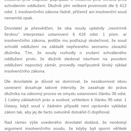
schválením oddlužení. Dlužník plní veškeré povinnosti dle § 412
odst. 1 insolvenčního zákona řádně, přičemž ani insolvenční soud
nenamítá opak.
Dovolatel je přesvědčen, že oba soudy uplatnily „nesmírně
širokou“ interpretaci ustanovení § 418 odst. 1 písm. a/
insolvenčního zákona, jestliže mu podřazují skutečnost, že soud
schválil oddlužení na základě nepřesného seznamu závazků
dlužníka. Tím, že soudy rozhodly o zrušení schváleného
oddlužení proto, že dlužník sledoval návrhem na povolení
oddlužení nepoctivý záměr, provedly nepřípustně široký výklad
insolvenčního zákona.
Dle dovolatele je důvod se domnívat, že nezákonnost obou
usnesení dosahuje takové intenzity, že zasahuje do práva
dlužníka na zákonný proces ve smyslu ustanovení článku 36 odst.
1 Listiny základních práv a svobod, vzhledem k článku 95 odst. 1
Ústavy, když soud v žádném případě není oprávněn vykládat
zákon tak, aby jej de facto svévolně dotvářel či doplňoval.
Nad rámec výše uvedeného dovolatel dodává, že neobstojí
argument insolvenčního soudu, že kdyby byli sporní věřitelé