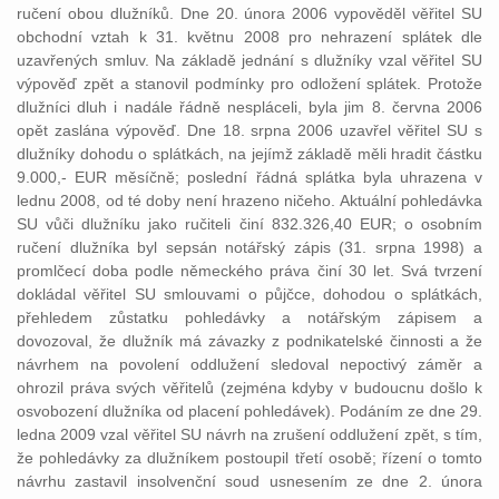
ručení obou dlužníků. Dne 20. února 2006 vypověděl věřitel SU
obchodní vztah k 31. květnu 2008 pro nehrazení splátek dle
uzavřených smluv. Na základě jednání s dlužníky vzal věřitel SU
výpověď zpět a stanovil podmínky pro odložení splátek. Protože
dlužníci dluh i nadále řádně nespláceli, byla jim 8. června 2006
opět zaslána výpověď. Dne 18. srpna 2006 uzavřel věřitel SU s
dlužníky dohodu o splátkách, na jejímž základě měli hradit částku
9.000,- EUR měsíčně; poslední řádná splátka byla uhrazena v
lednu 2008, od té doby není hrazeno ničeho. Aktuální pohledávka
SU vůči dlužníku jako ručiteli činí 832.326,40 EUR; o osobním
ručení dlužníka byl sepsán notářský zápis (31. srpna 1998) a
promlčecí doba podle německého práva činí 30 let. Svá tvrzení
dokládal věřitel SU smlouvami o půjčce, dohodou o splátkách,
přehledem zůstatku pohledávky a notářským zápisem a
dovozoval, že dlužník má závazky z podnikatelské činnosti a že
návrhem na povolení oddlužení sledoval nepoctivý záměr a
ohrozil práva svých věřitelů (zejména kdyby v budoucnu došlo k
osvobození dlužníka od placení pohledávek). Podáním ze dne 29.
ledna 2009 vzal věřitel SU návrh na zrušení oddlužení zpět, s tím,
že pohledávky za dlužníkem postoupil třetí osobě; řízení o tomto
návrhu zastavil insolvenční soud usnesením ze dne 2. února