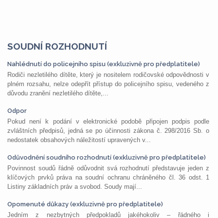
SOUDNÍ ROZHODNUTÍ
Nahlédnutí do policejního spisu (exkluzivně pro předplatitele)
Rodiči nezletilého dítěte, který je nositelem rodičovské odpovědnosti v
plném rozsahu, nelze odepřít přístup do policejního spisu, vedeného z
důvodu zranění nezletilého dítěte,...
Odpor
Pokud není k podání v elektronické podobě připojen podpis podle
zvláštních předpisů, jedná se po účinnosti zákona č. 298/2016 Sb. o
nedostatek obsahových náležitostí upravených v...
Odůvodnění soudního rozhodnutí (exkluzivně pro předplatitele)
Povinnost soudů řádně odůvodnit svá rozhodnutí představuje jeden z
klíčových prvků práva na soudní ochranu chráněného čl. 36 odst. 1
Listiny základních práv a svobod. Soudy mají...
Opomenuté důkazy (exkluzivně pro předplatitele)
Jedním z nezbytných předpokladů jakéhokoliv – řádného i