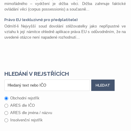
mimořádného – vydržení je držba věci. Držba zahrnuje faktické
ovládání věci (corpus possessionis) a současně...
Právo EU (exkluzivně pro předplatitele)
Odmítl-li Nejvyšší soud dovolání stěžovatelky jako nepřípustné ve
vztahu k její námitce ohledně aplikace práva EU s odůvodněním, že na
uvedené otázce není napadené rozhodnutí...
HLEDÁNÍ V REJSTŘÍCÍCH
Obchodní rejstřík
ARES dle IČO
ARES dle jména / názvu
Insolvenční rejstřík