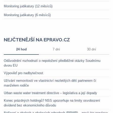
Monitoring judikatury (12 měsíců)
Monitoring judikatury (6 měsíců)
NEJČTENĚJŠÍ NA EPRAVO.CZ
24 hod
7 dní
30 dní
Odůvodnění rozhodnutí o nepoložení předběžné otázky Soudnímu
dvoru EU
Výpověď pro nadbytečnost
Užívání nemovitosti ve vlastnictví nezletilých dětí partnerem či
manželem rodiče
Urban waste water treatment directive – legislativa a její dopady
Konec prázdných holdingů? NSS upozorňuje na limity osvobození
dividend bez ekonomického důvodu
Nařízení o obalech a obalových odpadech (PPWR) – nová éra regulace