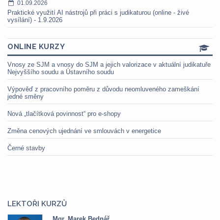
01.09.2026
Praktické využití AI nástrojů při práci s judikaturou (online - živé
vysílání) - 1.9.2026
ONLINE KURZY
Vnosy ze SJM a vnosy do SJM a jejich valorizace v aktuální judikatuře
Nejvyššího soudu a Ústavního soudu
Výpověď z pracovního poměru z důvodu neomluveného zameškání
jedné směny
Nová „tlačítková povinnost“ pro e-shopy
Změna cenových ujednání ve smlouvách v energetice
Černé stavby
LEKTOŘI KURZŮ
Mgr. Marek Bednář