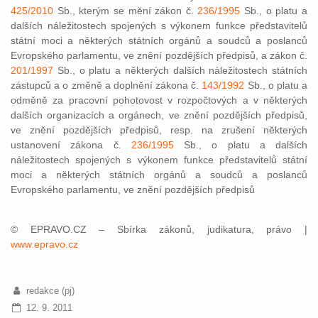
425/2010
Sb., kterým se mění zákon č.
236/1995
Sb., o platu a
dalších náležitostech spojených s výkonem funkce představitelů
státní moci a některých státních orgánů a soudců a poslanců
Evropského parlamentu, ve znění pozdějších předpisů, a zákon č.
201/1997
Sb., o platu a některých dalších náležitostech státních
zástupců a o změně a doplnění zákona č.
143/1992
Sb., o platu a
odměně za pracovní pohotovost v rozpočtových a v některých
dalších organizacích a orgánech, ve znění pozdějších předpisů,
ve znění pozdějších předpisů, resp. na zrušení některých
ustanovení zákona č.
236/1995
Sb., o platu a dalších
náležitostech spojených s výkonem funkce představitelů státní
moci a některých státních orgánů a soudců a poslanců
Evropského parlamentu, ve znění pozdějších předpisů
© EPRAVO.CZ – Sbírka zákonů, judikatura, právo |
www.epravo.cz
redakce (pj)
12. 9. 2011