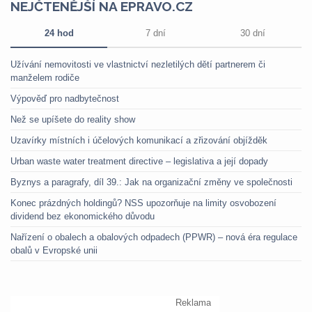
NEJČTENĚJŠÍ NA EPRAVO.CZ
24 hod
7 dní
30 dní
Užívání nemovitosti ve vlastnictví nezletilých dětí partnerem či
manželem rodiče
Výpověď pro nadbytečnost
Než se upíšete do reality show
Uzavírky místních i účelových komunikací a zřizování objížděk
Urban waste water treatment directive – legislativa a její dopady
Byznys a paragrafy, díl 39.: Jak na organizační změny ve společnosti
Konec prázdných holdingů? NSS upozorňuje na limity osvobození
dividend bez ekonomického důvodu
Nařízení o obalech a obalových odpadech (PPWR) – nová éra regulace
obalů v Evropské unii