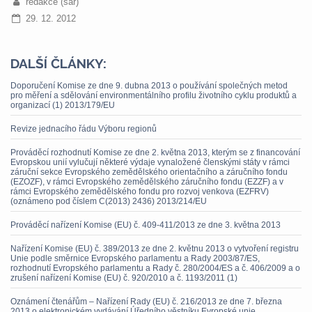
redakce (sar)
29. 12. 2012
DALŠÍ ČLÁNKY:
Doporučení Komise ze dne 9. dubna 2013 o používání společných metod
pro měření a sdělování environmentálního profilu životního cyklu produktů a
organizací (1) 2013/179/EU
Revize jednacího řádu Výboru regionů
Prováděcí rozhodnutí Komise ze dne 2. května 2013, kterým se z financování
Evropskou unií vylučují některé výdaje vynaložené členskými státy v rámci
záruční sekce Evropského zemědělského orientačního a záručního fondu
(EZOZF), v rámci Evropského zemědělského záručního fondu (EZZF) a v
rámci Evropského zemědělského fondu pro rozvoj venkova (EZFRV)
(oznámeno pod číslem C(2013) 2436) 2013/214/EU
Prováděcí nařízení Komise (EU) č. 409-411/2013 ze dne 3. května 2013
Nařízení Komise (EU) č. 389/2013 ze dne 2. květnu 2013 o vytvoření registru
Unie podle směrnice Evropského parlamentu a Rady 2003/87/ES,
rozhodnutí Evropského parlamentu a Rady č. 280/2004/ES a č. 406/2009 a o
zrušení nařízení Komise (EU) č. 920/2010 a č. 1193/2011 (1)
Oznámení čtenářům – Nařízení Rady (EU) č. 216/2013 ze dne 7. března
2013 o elektronickém vydávání Úředního věstníku Evropské unie