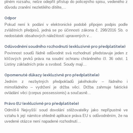
plném rozsahu, nelze odepřít přístup do policejního spisu, vedeného z
důvodu zranění nezletilého dítěte,...
Odpor
Pokud není k podání v elektronické podobě připojen podpis podle
zvláštních předpisů, jedná se po účinnosti zákona č. 298/2016 Sb. o
nedostatek obsahových náležitostí upravených v...
Odůvodnění soudního rozhodnutí (exkluzivně pro předplatitele)
Povinnost soudů řádně odůvodnit svá rozhodnutí představuje jeden z
klíčových prvků práva na soudní ochranu chráněného čl. 36 odst. 1
Listiny základních práv a svobod. Soudy mají...
Opomenuté důkazy (exkluzivně pro předplatitele)
Jedním z nezbytných předpokladů jakéhokoliv – řádného i
mimořádného – vydržení je držba věci. Držba zahrnuje faktické
ovládání věci (corpus possessionis) a současně...
Právo EU (exkluzivně pro předplatitele)
Odmítl-li Nejvyšší soud dovolání stěžovatelky jako nepřípustné ve
vztahu k její námitce ohledně aplikace práva EU s odůvodněním, že na
uvedené otázce není napadené rozhodnutí...