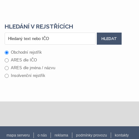
HLEDÁNÍ V REJSTŘÍCÍCH
Obchodní rejstřík
ARES dle IČO
ARES dle jména / názvu
Insolvenční rejstřík
mapa serveru
o nás
reklama
podmínky provozu
kontakty